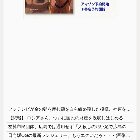
フジテレビが金の卵を産む鶏を自ら絞め殺した模様、社運を賭けたドル箱コンテンツが御蔵入りになってしまい……
【悲報】 ロシアさん、ついに国民の財産を没収しはじめる
左翼市民団体、広島では通用せず「人殺しの汚い足で広島の土を踏むな！」→広島県民「お前らの方が汚いんじゃ！」「ワシらが広島県民じゃ」
日向坂OGの最新ランジェリー、もうエグいだろ・・・(画像どーん)