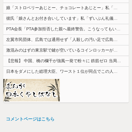
娘「ストロベリーあじとー、チョコレートあじとー」私「えっ、それもう一回言って？」→娘の読み方を聞いて思わず混乱してしまい…
彼氏「娘さんとお付き合いしています」私「ずいぶん礼儀正しい子だね…」→完璧すぎる対応に逆に不安になって…
PTA会長「PTA参加拒否した親へ最終警告。こうなってもいい？」
左翼市民団体、広島では通用せず「人殺しの汚い足で広島の土を踏むな！」→広島県民「お前らの方が汚いんじゃ！」「ワシらが広島県民じゃ」
激混みのはずの東京駅で鍵が空いているコインロッカーが散見、「ラッキー」と思って中を確認してみると……
【悲報】 中国、橋の欄干が強風一発で粉々に 鉄筋ゼロ 当局「接着剤でくっつけただけ」「正常で、品質問題はない」
日本をダメにした総理大臣、ワースト１位が同点でこの人ｗｗｗｗｗｗ
コメントページはこちら