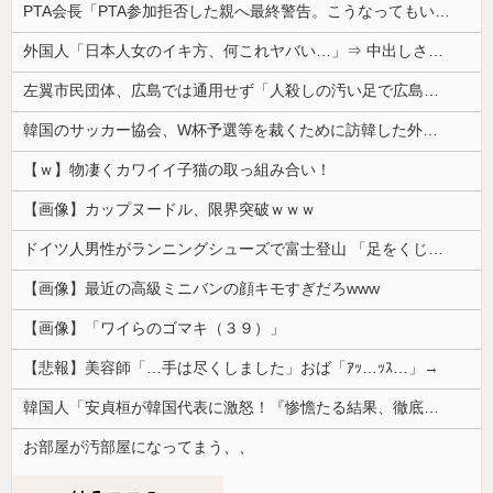
PTA会長「PTA参加拒否した親へ最終警告。こうなってもいい？」
外国人「日本人女のイキ方、何これヤバい…」⇒ 中出しされ痙攣する姿が海外で話題に
左翼市民団体、広島では通用せず「人殺しの汚い足で広島の土を踏むな！」→広島県民「お前らの方が汚いんじゃ！」「ワシらが広島県民じゃ」
韓国のサッカー協会、W杯予選等を裁くために訪韓した外国人審判を「性接待」していた……大して強くもないチームが潤沢な予算を持ってりゃそうなるわな
【ｗ】物凄くカワイイ子猫の取っ組み合い！
【画像】カップヌードル、限界突破ｗｗｗ
ドイツ人男性がランニングシューズで富士登山 「足をくじいて動けない」
【画像】最近の高級ミニバンの顔キモすぎだろwww
【画像】「ワイらのゴマキ（３９）」
【悲報】美容師「…手は尽くしました」おば「ｱｯ…ｯｽ…」→
韓国人「安貞桓が韓国代表に激怒！『惨憺たる結果、徹底的な刷新が必要だ』と監督や協会を痛烈批判」
お部屋が汚部屋になってまう、、