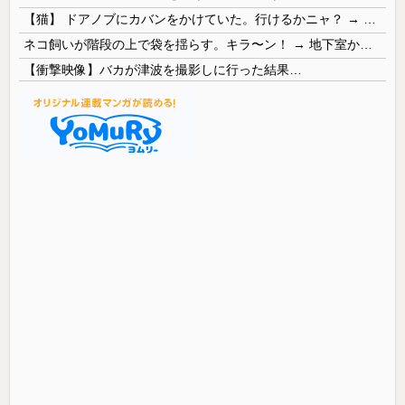
【猫】 ドアノブにカバンをかけていた。行けるかニャ？ → 猫はこうなります…
ネコ飼いが階段の上で袋を揺らす。キラ〜ン！ → 地下室からヤツが現れる…
【衝撃映像】バカが津波を撮影しに行った結果…