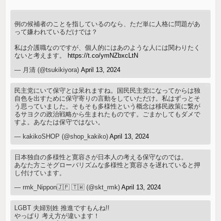
例の候補者のことを指しているのなら、ただ単に人格に問題があ
って嫌われているだけでは？
私は介護職なのですが、個人的にはあのような人には関わりたく
ないと考えます。
https://t.co/ymNZbxcLtN
— 月清 (@tsukikiyora)
April 13, 2024
民主党にいて保守とは呆れますね。国民民主党になってからは独
自色を出すために保守寄りの言動をしていただけ。私はずっとそ
う思っていました。そもそも多様性という概念は移民政策に繋が
るサヨクの政治戦略から生まれたものです。ごまかしてもダメで
すよ。あなたは保守ではない。
— kakikoSHOP (@shop_kakiko)
April 13, 2024
日本独自の多様性と寛容さが日本人の考える保守なのでは。
あなた方こそグローバリズムな多様性と寛容さを遅れていると押
し付けています。
— rmk_Nippon🇯🇵 🇹🇼 (@skt_rmk)
April 13, 2024
LGBT 夫婦別姓 推進ですもんね!!
やっぱり 考え方が違います！