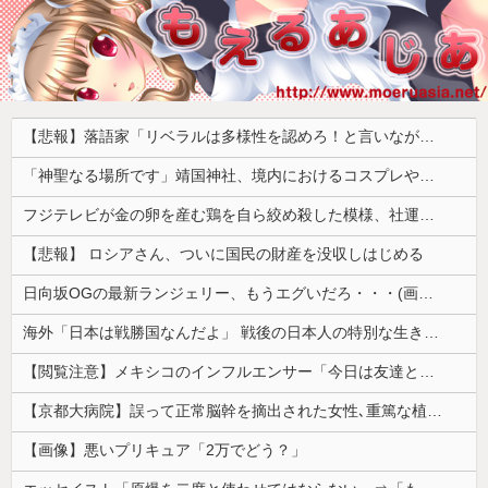
【悲報】落語家「リベラルは多様性を認めろ！と言いながら自分達と違う意見には執拗に攻撃してくる！」ｗｗｗｗｗｗｗｗｗｗｗｗｗｗ
「神聖なる場所です」靖国神社、境内におけるコスプレや軍装の禁止を発表
フジテレビが金の卵を産む鶏を自ら絞め殺した模様、社運を賭けたドル箱コンテンツが御蔵入りになってしまい……
【悲報】 ロシアさん、ついに国民の財産を没収しはじめる
日向坂OGの最新ランジェリー、もうエグいだろ・・・(画像どーん)
海外「日本は戦勝国なんだよ」 戦後の日本人の特別な生き様に各国から称賛の声
【閲覧注意】メキシコのインフルエンサー「今日は友達と配達員のアルバイトを体験してみるよ！！」←結果・・・
【京都大病院】誤って正常脳幹を摘出された女性､重篤な植物状態だが意識は正常で何かを思考していると判明
【画像】悪いプリキュア「2万でどう？」