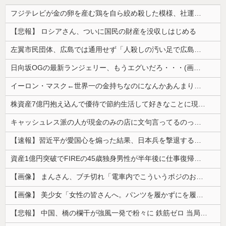
フジテレビが金の卵を産む鶏を自ら絞め殺した模様、社運を賭けたドル箱コンテンツが御蔵入りになってしまい……
【悲報】 ロシアさん、ついに国民の財産を没収しはじめる
左翼市民団体、広島では通用せず「人殺しの汚い足で広島の土を踏むな！」→広島県民「お前らの方が汚いんじゃ！」「ワシらが広島県民じゃ」
日向坂OGの最新ランジェリー、もうエグいだろ・・・(画像どーん)
イーロン・マスク←世界一の金持ちなのになんかあんまり「羨ましい」と感じない理由
株資産7億円抱え込んで優待で節約生活して好きなことに現金使わないまま死んでく人の最後の言葉
キャッシュレス派の人が現金のみの店に文句言ってるのってどう思う？
【速報】習近平が愛国心を煽った結果、日本兵を撃退する「抗日テーマパーク」が各地で人気 1000人超が軍服姿で一斉突撃！
資産1億円突破でFIREの45歳独身男性が半年後に仕事復帰を決意した「1通の通知」
【画像】 まんさん、ブチ切れ「電車内でこういうポジのおじ、ガチでイラネ」→
【画像】 美少女「女性の皆さんへ。パンツを履かずにを履いてみてください」
【悲報】 中国、橋の欄干が強風一発で粉々に 鉄筋ゼロ 当局「接着剤でくっつけただけ」「正常で、品質問題はない」