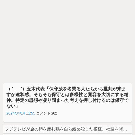
（ ´_ゝ`）玉木代表「保守派を名乗る人たちから批判が来ま
すが違和感。そもそも保守とは多様性と寛容を大切にする精
神。特定の思想や凝り固まった考えを押し付けるのは保守で
ない」
2024/04/14 11:55
コメント(92)
フジテレビが金の卵を産む鶏を自ら絞め殺した模様、社運を賭けたドル箱コン...