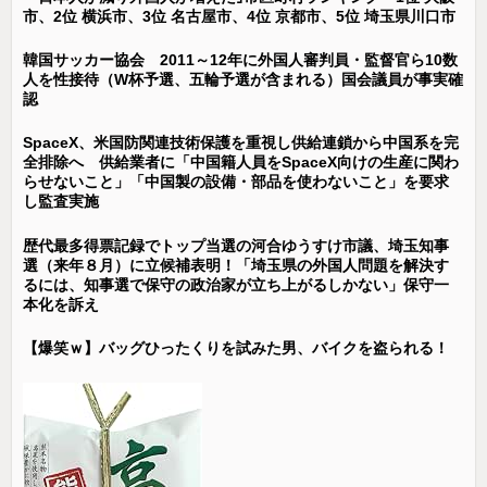
市、2位 横浜市、3位 名古屋市、4位 京都市、5位 埼玉県川口市
韓国サッカー協会 2011～12年に外国人審判員・監督官ら10数
人を性接待（W杯予選、五輪予選が含まれる）国会議員が事実確
認
SpaceX、米国防関連技術保護を重視し供給連鎖から中国系を完
全排除へ 供給業者に「中国籍人員をSpaceX向けの生産に関わ
らせないこと」「中国製の設備・部品を使わないこと」を要求
し監査実施
歴代最多得票記録でトップ当選の河合ゆうすけ市議、埼玉知事
選（来年８月）に立候補表明！「埼玉県の外国人問題を解決す
るには、知事選で保守の政治家が立ち上がるしかない」保守一
本化を訴え
【爆笑ｗ】バッグひったくりを試みた男、バイクを盗られる！