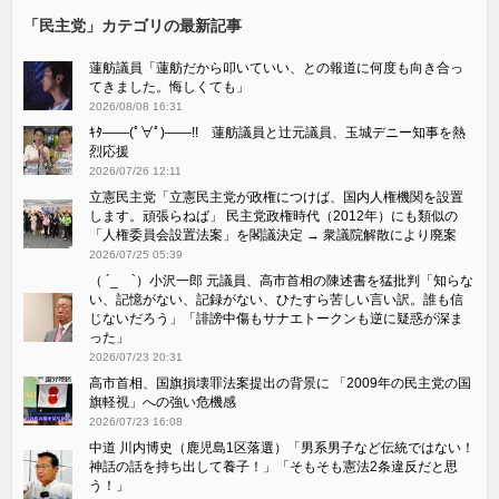
「民主党」カテゴリの最新記事
蓮舫議員「蓮舫だから叩いていい、との報道に何度も向き合っ
てきました。悔しくても」
2026/08/08 16:31
ｷﾀ――(ﾟ∀ﾟ)――!! 蓮舫議員と辻元議員、玉城デニー知事を熱
烈応援
2026/07/26 12:11
立憲民主党「立憲民主党が政権につけば、国内人権機関を設置
します。頑張らねば」 民主党政権時代（2012年）にも類似の
「人権委員会設置法案」を閣議決定 → 衆議院解散により廃案
2026/07/25 05:39
（ ´_ゝ`）小沢一郎 元議員、高市首相の陳述書を猛批判「知らな
い、記憶がない、記録がない、ひたすら苦しい言い訳。誰も信
じないだろう」「誹謗中傷もサナエトークンも逆に疑惑が深ま
った」
2026/07/23 20:31
高市首相、国旗損壊罪法案提出の背景に 「2009年の民主党の国
旗軽視」への強い危機感
2026/07/23 16:08
中道 川内博史（鹿児島1区落選）「男系男子など伝統ではない！
神話の話を持ち出して養子！」「そもそも憲法2条違反だと思
う！」