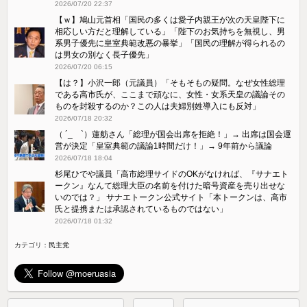
2026/07/20 22:37
【ｗ】鳩山元首相「国民の多くは愛子内親王が次の天皇陛下に
相応しい方だと理解している」「陛下のお気持ちを無視し、男
系男子優先に皇室典範改悪の暴挙」「国民の理解が得られるの
は男女の別なく長子優先」
2026/07/20 06:15
【は？】小沢一郎（元議員）「そもそもの疑問。なぜ女性総理
である高市氏が、ここまで頑なに、女性・女系天皇の議論その
ものを封殺するのか？この人は夫婦別姓導入にも反対」
2026/07/18 20:32
（ ´_ゝ`）蓮舫さん「総理が国会出席を拒絶！」→ 出席は国会運
営が決定「皇室典範の議論1時間だけ！」→ 9年前から議論
2026/07/18 18:04
杉尾ひでや議員「高市総理サイドのOKがなければ、『サナエト
ークン』なんて総理大臣の名前を付けた暗号資産を売り出せな
いのでは？」 サナエトークン公式サイト「本トークンは、高市
氏と提携または承認されているものではない」
2026/07/18 01:32
カテゴリ：
民主党