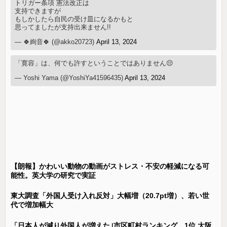
トリガー条項 憲法改正は
支持できますが
もしかしたら自民の受け皿になるかもと
思ってましたが支持出来ません!!
— 🍀絢音🍀 (@akko20723)
April 13, 2024
「寛容」は、何でも許すということではありません😔
— Yoshi Yama (@YoshiYa41596435)
April 13, 2024
【朗報】かわいい動物の動画がストレス・不安の軽減になる可
能性。英大学の研究で実証
東大調査「外国人受け入れ反対」大幅増（20.7pt増）、若い世
代で増加幅大
「日本人が減り外国人が増えた｣市区町村ランキング 1位 大阪