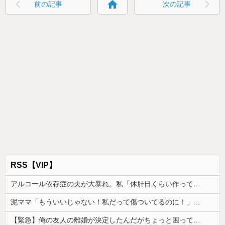
home
前の記事
次の記事
RSS【VIP】
アルコール依存症の夫が大暴れ。私「休肝日くらい作ってよ」夫「必要ない！」→大暴れする夫を見たウトメに真実を話した結果…
泥ママ「もういいじゃない！私だって傷ついてるのに！」→盗みを責められた泥ママがまさかの被害者アピール。その言い分に周囲から笑いが漏れてしまい…
【緊急】俺の友人の離婚が決定したんだがちょっと困ってることがある