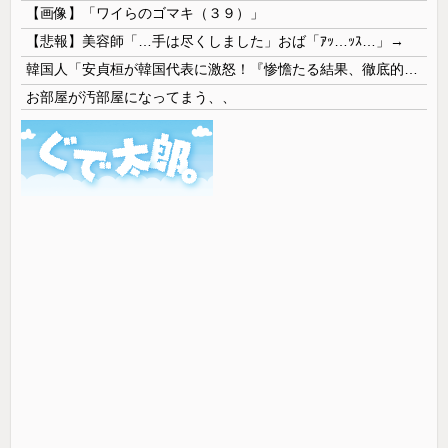
【画像】「ワイらのゴマキ（３９）」
【悲報】美容師「…手は尽くしました」おば「ｱｯ…ｯｽ…」→
韓国人「安貞桓が韓国代表に激怒！『惨憺たる結果、徹底的な刷新が必要だ』と監督や協会を痛烈批判」
お部屋が汚部屋になってまう、、