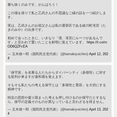
勝ち抜くのみです。がんばろう！
この場を借りて私と乙武さんの不思議なご縁の話を一つ紹介しま
す。
実は、乙武さんのお祖父さんは私の選挙区である綾川町滝宮（た
きのみや）の出身です。
初めて会ったときに、いきなり「僕、滝宮にルーツがあるんで
す」と言われて驚いたことを鮮明に覚えています。
https://t.co/m
OD6QZFcEA
— 玉木雄一郎（国民民主党代表） (@tamakiyuichiro)
April 12, 202
4
「保守派」を名乗る人たちからダイバーシティ（多様性）に対す
る批判が来ますが違和感を覚えます。
そもそも私たちの考える保守とは「多様性と寛容」を大切にする
精神です。
特定の思想や凝り固まった考えを押し付けるのが保守だとするな
ら、保守の定義そのものが異なっていると言わざるを得ません。
— 玉木雄一郎（国民民主党代表） (@tamakiyuichiro)
April 13, 202
4