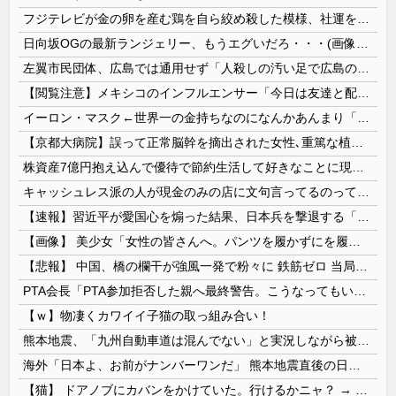
フジテレビが金の卵を産む鶏を自ら絞め殺した模様、社運を賭けたドル箱コンテンツが御蔵入りになってしまい……
日向坂OGの最新ランジェリー、もうエグいだろ・・・(画像どーん)
左翼市民団体、広島では通用せず「人殺しの汚い足で広島の土を踏むな！」→広島県民「お前らの方が汚いんじゃ！」「ワシらが広島県民じゃ」
【閲覧注意】メキシコのインフルエンサー「今日は友達と配達員のアルバイトを体験してみるよ！！」←結果・・・
イーロン・マスク←世界一の金持ちなのになんかあんまり「羨ましい」と感じない理由
【京都大病院】誤って正常脳幹を摘出された女性､重篤な植物状態だが意識は正常で何かを思考していると判明
株資産7億円抱え込んで優待で節約生活して好きなことに現金使わないまま死んでく人の最後の言葉
キャッシュレス派の人が現金のみの店に文句言ってるのってどう思う？
【速報】習近平が愛国心を煽った結果、日本兵を撃退する「抗日テーマパーク」が各地で人気 1000人超が軍服姿で一斉突撃！
【画像】 美少女「女性の皆さんへ。パンツを履かずにを履いてみてください」
【悲報】 中国、橋の欄干が強風一発で粉々に 鉄筋ゼロ 当局「接着剤でくっつけただけ」「正常で、品質問題はない」
PTA会長「PTA参加拒否した親へ最終警告。こうなってもいい？」
【ｗ】物凄くカワイイ子猫の取っ組み合い！
熊本地震、「九州自動車道は混んでない」と実況しながら被災地へ向かう有名アナなどに批判殺到 全国紙記者「最新の状況をいち早く伝えることは報道機関としての責務」「情報を取り上げることには大きな意義がある」
海外「日本よ、お前がナンバーワンだ」 熊本地震直後の日本の対応のスピードに世界が衝撃
【猫】 ドアノブにカバンをかけていた。行けるかニャ？ → 猫はこうなります…