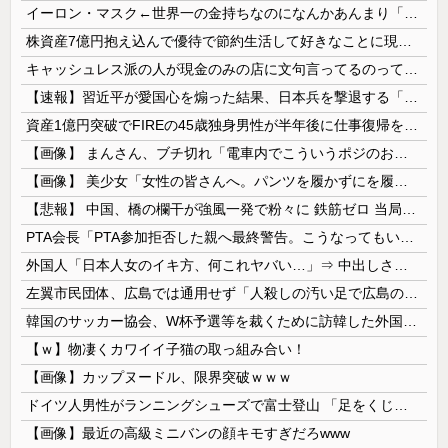
イーロン・マスク←世界一の金持ちなのになんかあんまり「羨ましい」と感じない理由
株資産7億円抱え込んで優待で節約生活して好きなことに現金使わないまま死んでく人の最後の言葉
キャッシュレス派の人が現金のみの店に文句言ってるのってどう思う？
【速報】習近平が愛国心を煽った結果、日本兵を撃退する「抗日テーマパーク」が各地で人気 1000人超が軍服姿で一斉突撃！
資産1億円突破でFIREの45歳独身男性が半年後に仕事復帰を決意した「1通の通知」
【画像】 まんさん、ブチ切れ「電車内でこういうポジのおじ、ガチでイラネ」→
【画像】 美少女「女性の皆さんへ。パンツを履かずにを履いてみてください」
【悲報】 中国、橋の欄干が強風一発で粉々に 鉄筋ゼロ 当局「接着剤でくっつけただけ」「正常で、品質問題はない」
PTA会長「PTA参加拒否した親へ最終警告。こうなってもいい？」
外国人「日本人女のイキ方、何これヤバい…」⇒ 中出しされ痙攣する姿が海外で話題に
左翼市民団体、広島では通用せず「人殺しの汚い足で広島の土を踏むな！」→広島県民「お前らの方が汚いんじゃ！」「ワシらが広島県民じゃ」
韓国のサッカー協会、W杯予選等を裁くために訪韓した外国人審判を「性接待」していた……大して強くもないチームが潤沢な予算を持ってりゃそうなるわな
【ｗ】物凄くカワイイ子猫の取っ組み合い！
【画像】カップヌードル、限界突破ｗｗｗ
ドイツ人男性がランニングシューズで富士登山 「足をくじいて動けない」
【画像】最近の高級ミニバンの顔キモすぎだろwww