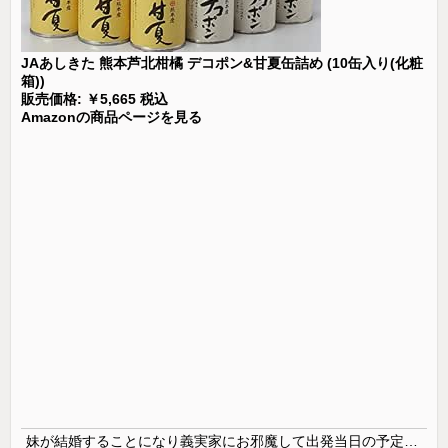
JAあしきた 熊本芦北柑橘 デコポン&甘夏缶詰め (10缶入り(化粧
箱))
販売価格: ￥5,665 税込
Amazonの商品ページを見る
妹が結婚することになり義実家にお邪魔して出発当日の予定を話していた すると義兄嫁が「北海道って、ご祝儀1万8千円って指定してくるんだって？」 と聞いてきて…