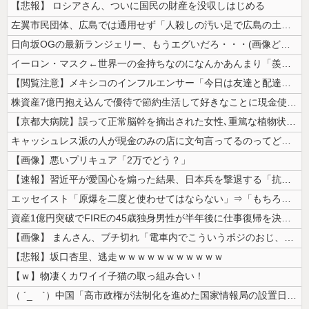
【悲報】 ロシアさん、ついに国民の財産を没収しはじめる
左翼市民団体、広島では通用せず「人殺しの汚い足で広島の土を踏むな！」→...
日向坂OGの最新ランジェリー、もうエグいだろ・・・(画像どーん)
イーロン・マスク←世界一の金持ちなのになんかあんまり「羨ましい」と感じ...
【閲覧注意】メキシコのインフルエンサー「今日は友達と配達員のアルバイト...
株資産7億円抱え込んで優待で節約生活して好きなことに現金使わないまま死...
【京都大病院】誤って正常脳幹を摘出された女性､重篤な植物状態だが意識は...
キャッシュレス派の人が現金のみの店に文句言ってるのってどう思う？
【画像】悪いプリキュア「2万でどう？」
【速報】習近平が愛国心を煽った結果、日本兵を撃退する「抗日テーマパーク...
エッセイスト「原爆を二度と使わせてはならない」⇒「もちろん中国の核も非...
資産1億円突破でFIREの45歳独身男性が半年後に仕事復帰を決意した「...
【画像】 まんさん、ブチ切れ「電車内でこういうポジのおじ、ガチでイラネ...
【悲報】坂口杏里、逃走ｗｗｗｗｗｗｗｗｗｗｗ
【ｗ】物凄くカワイイ子猫の取っ組み合い！
（ ´_ゝ`）中国「高市政権が法制化を進めた国家情報局の設置日が7月3...