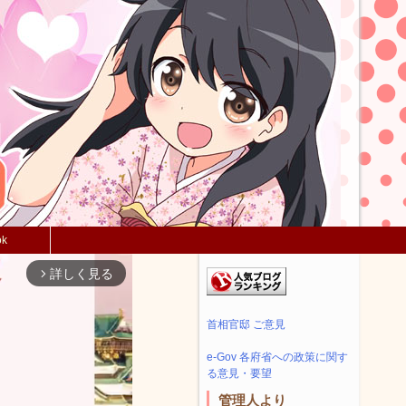
ok
詳しく見る
arrow_forward_ios
首相官邸 ご意見
e-Gov 各府省への政策に関す
る意見・要望
管理人より