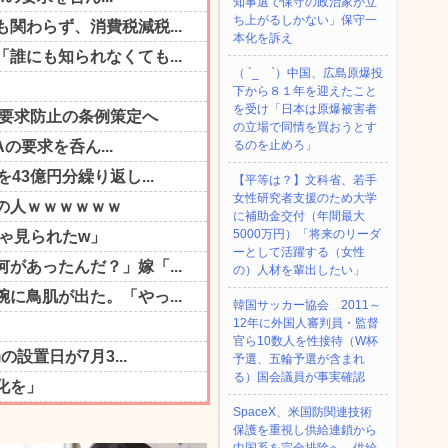
知事選で保守の政治家が立
ち上がるしかない」保守一
本化を訴え
（ ´_ゝ`）中国、広島原爆投
下から８１年を迎えたこと
を受け「日本は原爆被害者
の立場で同情を買おうとす
るのを止めろ」
【平等は？】文科省、若手
女性研究者支援のため大学
に補助金交付（年間最大
5000万円）「将来のリーダ
ーとして活躍する（女性
の）人材を輩出したい」
韓国サッカー協会 2011～
12年に外国人審判員・監督
官ら10数人を性接待（W杯
予選、五輪予選が含まれ
る）国会議員が事実確認
SpaceX、米国防関連技術
保護を重視し供給連鎖から