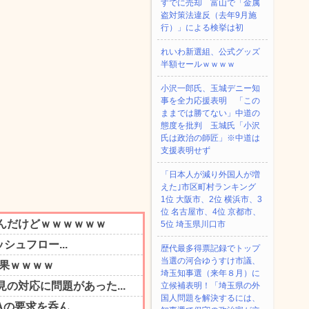
すでに売却 富山で「金属
盗対策法違反（去年9月施
行）」による検挙は初
れいわ新選組、公式グッズ
半額セールｗｗｗｗ
小沢一郎氏、玉城デニー知
事を全力応援表明 「この
ままでは勝てない」中道の
態度を批判 玉城氏「小沢
氏は政治の師匠」※中道は
支援表明せず
「日本人が減り外国人が増
えた｣市区町村ランキング
1位 大阪市、2位 横浜市、3
位 名古屋市、4位 京都市、
5位 埼玉県川口市
歴代最多得票記録でトップ
当選の河合ゆうすけ市議、
埼玉知事選（来年８月）に
立候補表明！「埼玉県の外
国人問題を解決するには、