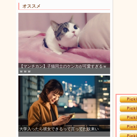
オススメ
【マンチカン】子猫同士のケンカが可愛すぎるｗ
ｗｗｗ
大学入ったら彼女できるって言ってた奴来い