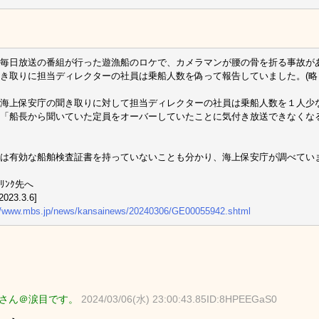
毎日放送の番組が行った遊漁船のロケで、カメラマンが腰の骨を折る事故が
き取りに担当ディレクターの社員は乗船人数を偽って報告していました。(略
海上保安庁の聞き取りに対して担当ディレクターの社員は乗船人数を１人少
「船長から聞いていた定員をオーバーしていたことに気付き放送できなくな
は有効な船舶検査証書を持っていないことも分かり、海上保安庁が調べていま
ﾘﾝｸ先へ
023.3.6]
://www.mbs.jp/news/kansainews/20240306/GE00055942.shtml
さん＠涙目です。
2024/03/06(水) 23:00:43.85ID:8HPEEGaS0