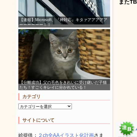
またTB
【速報】Microsoft、『神対応』キタァアアアアア
ーーーーーー！！
【分離成功】父の毛色をきれいに受け継いだ子猫
たち！すごくキレイに分かれている！
カテゴリ
サイトについて
絵提供：
２ch全AAイラスト化計画
さま