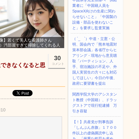
中国系を完全排除へ 供給
業者に「中国籍人員を
SpaceX向けの生産に関わ
らせないこと」「中国製の
設備・部品を使わないこ
と」を要求し監査実施
（ ´_ゝ`）中道・立憲・公
像】若くて美人な看護師さん
明、国会内で「熊本地震対
3）汚部屋すぎて掃除してくれる人
集ｗｗｗ
策本部会議」各省庁からヒ
アリング・現地から意見聴
30
取「パーティション、人
送できなくなると思
コメント
手、宿泊施設の不足や、外
国人実習生の方々にも対応
してほしい」今日の午後、
政府に要望書を提出
関西学院大学のアシスタン
ト教授（中国籍）、ドラッ
グストアで現行犯逮捕 万
M10
引き容疑
【！】共産党が刑事告訴
「しんぶん赤旗」１７００
件以上の虚偽購読申し込
み 「厳重な処罰を求め