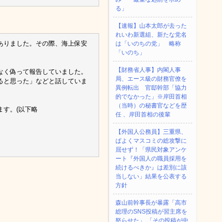
る」
【速報】山本太郎が去った
れいわ新選組、新たな党名
ありました。その際、海上保安
は「いのちの党」 略称
「いのち」
【財務省人事】内閣人事
なく偽って報告していました。
局、エース級の財務官僚を
ると思った」などと話していま
異例転出 官邸幹部「協力
的でなかった」※岸田首相
（当時）の秘書官などを歴
す。(以下略
任 、岸田首相の後輩
【外国人公務員】三重県、
ぱよくマスコミの総攻撃に
屈せず！「県民対象アンケ
ート『外国人の職員採用を
続けるべきか』は差別に該
当しない」結果を公表する
方針
森山前幹事長が暴露「高市
総理のSNS投稿が習主席を
怒らせた」 「その投稿が中