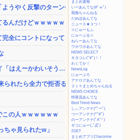
まとめ速報
ようやく反撃のターンやね...
いーあんてな(#ﾟｗﾟ)
我無ちゃんねる
だめぽあんてな
てるんだけどｗｗｗｗｗｗ
ニュース★３つ！
☆にゅーもふ
にゅーぷる☆
完全にコントになってる…...
ねらーあんてな
ウホウホあんてな
な
NEWS SELECT
キタコレ(ﾟ∀ﾟ)！！
わくてか！
「はえーかわいそう…会...
NewsLog
にゅーぷろ
アナログあんてな
られたら全力で拒否るｗ...
２ｃｈまとめちゃんねる
NEWS CHOICE
特亜流あんてな
Best Trend News
しぃアンテナ(*ﾟーﾟ)
でこの人ｗｗｗｗｗｗ
つーアンテナ(*ﾟ∀ﾟ)
のーアンテナ(ﾟAﾟ* )
ギコにゅー(,,ﾟДﾟ)
っちゃ見られたw」
2GET
まとめアプリChaconne