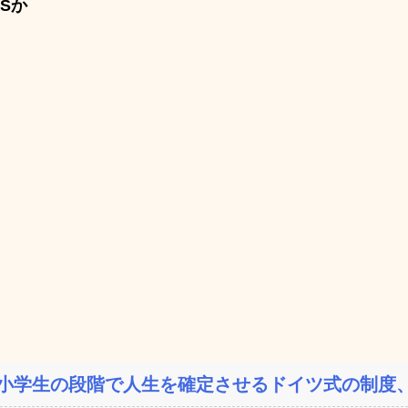
Sか
小学生の段階で人生を確定させるドイツ式の制度、