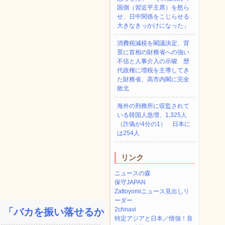
国側（習近平主席）を怒ら
せ、日中関係をこじらせる
大きなきっかけになった」
消費税減税を閣議決定、背
景に首相の財務省への強い
不信と人事介入の示唆 歴
代政権に増税を主導してき
た財務省、高市内閣に完全
敗北
海外の刑務所に収監されて
いる韓国人急増、1,325人
（詐偽が4分の1） 日本に
は254人
リンク
ニュースの森
保守JAPAN
Zattoyomiニュース見出しリ
ーダー
2chnavi
「バカを振い落せるから合...
特定アジアと日本／情強！良