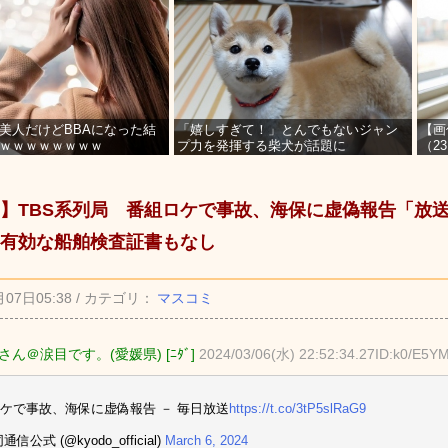
美人だけどBBAになった結
「嬉しすぎて！」とんでもないジャン
【画
ｗｗｗｗｗｗｗｗ
プ力を発揮する柴犬が話題に
（2
を募
】TBS系列局 番組ロケで事故、海保に虚偽報告「放
有効な船舶検査証書もなし
月07日05:38 / カテゴリ：
マスコミ
ん＠涙目です。(愛媛県) [ﾆﾀﾞ]
2024/03/06(水) 22:52:34.27ID:k0/E5Y
ケで事故、海保に虚偽報告 － 毎日放送
https://t.co/3tP5slRaG9
通信公式 (@kyodo_official)
March 6, 2024