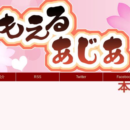
紹介
RSS
Twitter
Facebo