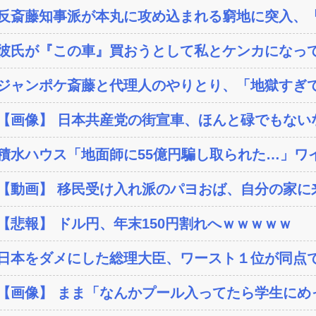
反斎藤知事派が本丸に攻め込まれる窮地に突入、「
彼氏が『この車』買おうとして私とケンカになっ
ジャンポケ斎藤と代理人のやりとり、「地獄すぎて
【画像】 日本共産党の街宣車、ほんと碌でもない
積水ハウス「地面師に55億円騙し取られた…」ワイ
【動画】 移民受け入れ派のパヨおば、自分の家に来
【悲報】 ドル円、年末150円割れへｗｗｗｗｗ
日本をダメにした総理大臣、ワースト１位が同点
【画像】 まま「なんかプール入ってたら学生にめ