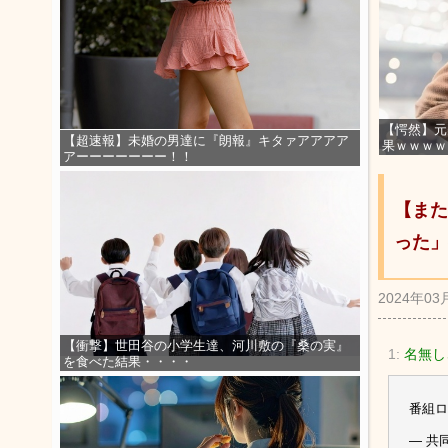
【愕然】元
【超速報】未婚の男達に『朗報』キタァアアアア
果ｗｗｗｗ
アーーーーーーー！！
【また
った」
2024年03
【衝撃】世田谷の小学生達、河川敷の『桑の実』
1:
名無しさ
を食べた結果・・・・
番組ロ
— 共同