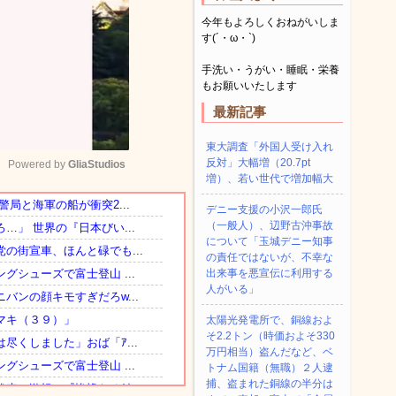
今年もよろしくおねがいしま
す(´・ω・`)
手洗い・うがい・睡眠・栄養
もお願いいたします
最新記事
東大調査「外国人受け入れ
反対」大幅増（20.7pt
Powered by 
GliaStudios
増）、若い世代で増加幅大
デニー支援の小沢一郎氏
Mute
（一般人）、辺野古沖事故
について「玉城デニー知事
の責任ではないが、不幸な
出来事を悪宣伝に利用する
人がいる」
太陽光発電所で、銅線およ
そ2.2トン（時価およそ330
万円相当）盗んだなど、ベ
トナム国籍（無職）２人逮
捕、盗まれた銅線の半分は