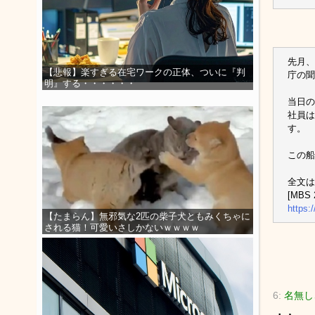
先月、
【悲報】楽すぎる在宅ワークの正体、ついに『判
庁の聞
明』する・・・・・・
当日の
社員は
す。
この船
全文は
[MBS 2
https
【たまらん】無邪気な2匹の柴子犬ともみくちゃに
される猫！可愛いさしかないｗｗｗｗ
6:
名無し