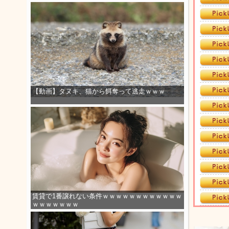
【動画】タヌキ、猫から餌奪って逃走ｗｗｗ
賃貸で1番譲れない条件ｗｗｗｗｗｗｗｗｗｗｗｗ
ｗｗｗｗｗｗｗ