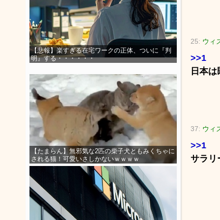
25:
ウィ
【悲報】楽すぎる在宅ワークの正体、ついに『判
>>1
明』する・・・・・・
日本は
37:
ウィ
>>1
【たまらん】無邪気な2匹の柴子犬ともみくちゃに
サラリ
される猫！可愛いさしかないｗｗｗｗ