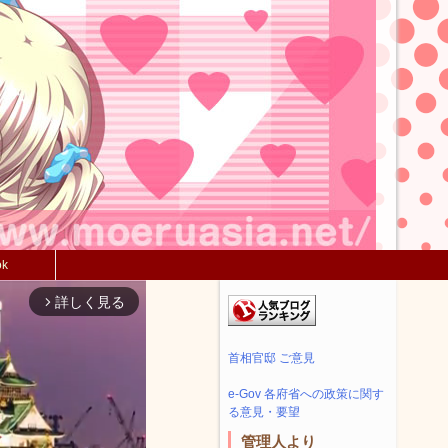
ok
詳しく見る
arrow_forward_ios
首相官邸 ご意見
e-Gov 各府省への政策に関す
る意見・要望
管理人より