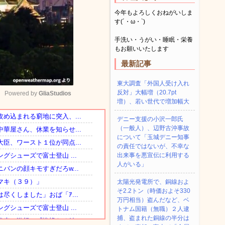
今年もよろしくおねがいしま
す(´・ω・`)
手洗い・うがい・睡眠・栄養
もお願いいたします
最新記事
東大調査「外国人受け入れ
反対」大幅増（20.7pt
Powered by 
GliaStudios
増）、若い世代で増加幅大
デニー支援の小沢一郎氏
Mute
（一般人）、辺野古沖事故
について「玉城デニー知事
の責任ではないが、不幸な
出来事を悪宣伝に利用する
人がいる」
太陽光発電所で、銅線およ
そ2.2トン（時価およそ330
万円相当）盗んだなど、ベ
トナム国籍（無職）２人逮
捕、盗まれた銅線の半分は