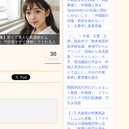
中国系を完全排除へ 供給
業者に「中国籍人員を
SpaceX向けの生産に関わ
らせないこと」「中国製の
設備・部品を使わないこ
と」を要求し監査実施
（ ´_ゝ`）中道・立憲・公
像】若くて美人な看護師さん
明、国会内で「熊本地震対
3）汚部屋すぎて掃除してくれる人
集ｗｗｗ
策本部会議」各省庁からヒ
アリング・現地から意見聴
30
取「パーティション、人
コメント
手、宿泊施設の不足や、外
国人実習生の方々にも対応
してほしい」今日の午後、
政府に要望書を提出
関西学院大学のアシスタン
ト教授（中国籍）、ドラッ
グストアで現行犯逮捕 万
引き容疑
【！】共産党が刑事告訴
「しんぶん赤旗」１７００
件以上の虚偽購読申し込
み 「厳重な処罰を求め