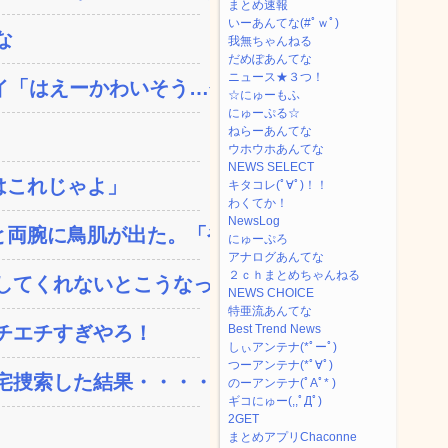
まとめ速報
いーあんてな(#ﾟｗﾟ)
な
我無ちゃんねる
だめぽあんてな
ニュース★３つ！
「はえーかわいそう…会...
☆にゅーもふ
にゅーぷる☆
ねらーあんてな
ウホウホあんてな
NEWS SELECT
はこれじゃよ」
キタコレ(ﾟ∀ﾟ)！！
わくてか！
NewsLog
両腕に鳥肌が出た。「やっ...
にゅーぷろ
アナログあんてな
２ｃｈまとめちゃんねる
てくれないとこうなっち...
NEWS CHOICE
特亜流あんてな
チエチすぎやろ！
Best Trend News
しぃアンテナ(*ﾟーﾟ)
つーアンテナ(*ﾟ∀ﾟ)
捜索した結果・・・・...
のーアンテナ(ﾟAﾟ* )
ギコにゅー(,,ﾟДﾟ)
2GET
まとめアプリChaconne