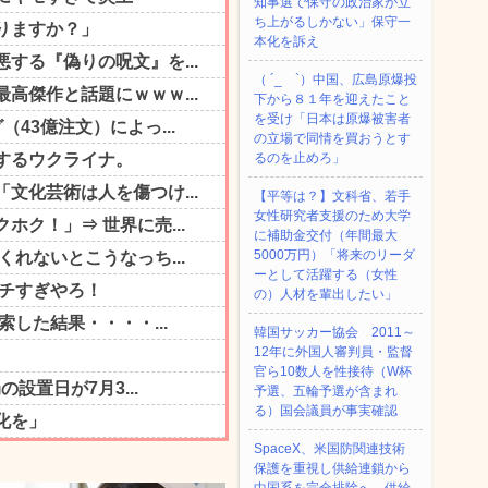
知事選で保守の政治家が立
ち上がるしかない」保守一
本化を訴え
（ ´_ゝ`）中国、広島原爆投
下から８１年を迎えたこと
を受け「日本は原爆被害者
の立場で同情を買おうとす
るのを止めろ」
【平等は？】文科省、若手
女性研究者支援のため大学
に補助金交付（年間最大
5000万円）「将来のリーダ
ーとして活躍する（女性
の）人材を輩出したい」
韓国サッカー協会 2011～
12年に外国人審判員・監督
官ら10数人を性接待（W杯
予選、五輪予選が含まれ
る）国会議員が事実確認
SpaceX、米国防関連技術
保護を重視し供給連鎖から