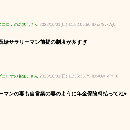
ズコロナの名無しさん
2023/10/01(日) 11:52:05.50 ID:er/SvkWj0
既婚サラリーマン前提の制度が多すぎ
ズコロナの名無しさん
2023/10/01(日) 11:55:35.79 ID:vUw+/FYK0
ーマンの妻も自営業の妻のように年金保険料払ってね♥