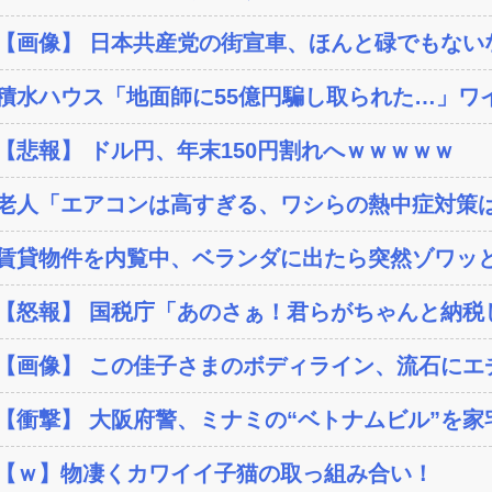
【画像】 日本共産党の街宣車、ほんと碌でもない
積水ハウス「地面師に55億円騙し取られた…」ワイ
【悲報】 ドル円、年末150円割れへｗｗｗｗｗ
老人「エアコンは高すぎる、ワシらの熱中症対策
賃貸物件を内覧中、ベランダに出たら突然ゾワッと
【怒報】 国税庁「あのさぁ！君らがちゃんと納税し
【画像】 この佳子さまのボディライン、流石にエ
【衝撃】 大阪府警、ミナミの“ベトナムビル”を家宅
【ｗ】物凄くカワイイ子猫の取っ組み合い！