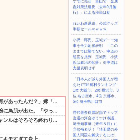
すでに売却 富山で「金属
盗対策法違反（去年9月施
行）」による検挙は初
れいわ新選組、公式グッズ
半額セールｗｗｗｗ
小沢一郎氏、玉城デニー知
事を全力応援表明 「この
ままでは勝てない」中道の
態度を批判 玉城氏「小沢
氏は政治の師匠」※中道は
支援表明せず
「日本人が減り外国人が増
えた｣市区町村ランキング
1位 大阪市、2位 横浜市、3
位 名古屋市、4位 京都市、
5位 埼玉県川口市
歴代最多得票記録でトップ
当選の河合ゆうすけ市議、
埼玉知事選（来年８月）に
立候補表明！「埼玉県の外
国人問題を解決するには、