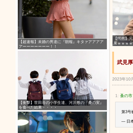
【愕然】元
【超速報】未婚の男達に『朗報』キタァアアアア
果ｗｗｗｗ
アーーーーーーー！！
武見厚
2023年10
1:
蚤の市
【衝撃】世田谷の小学生達、河川敷の『桑の実』
を食べた結果・・・・
第3号
— 日