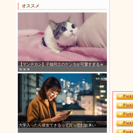
オススメ
【マンチカン】子猫同士のケンカが可愛すぎるｗ
ｗｗｗ
大学入ったら彼女できるって言ってた奴来い