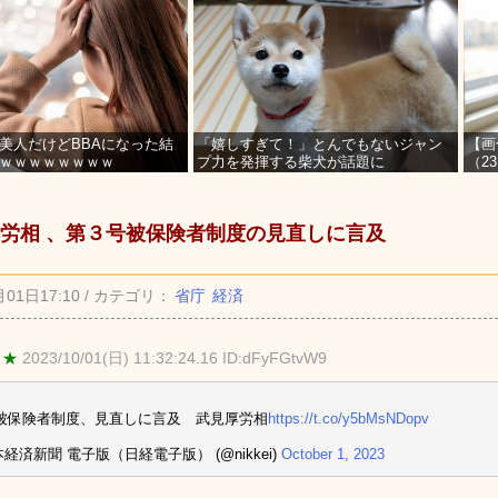
美人だけどBBAになった結
「嬉しすぎて！」とんでもないジャン
【画
ｗｗｗｗｗｗｗｗ
プ力を発揮する柴犬が話題に
（2
を募
労相 、第３号被保険者制度の見直しに言及
月01日17:10 / カテゴリ：
省庁
経済
 ★
2023/10/01(日) 11:32:24.16 ID:dFyFGtvW9
被保険者制度、見直しに言及 武見厚労相
https://t.co/y5bMsNDopv
本経済新聞 電子版（日経電子版） (@nikkei)
October 1, 2023