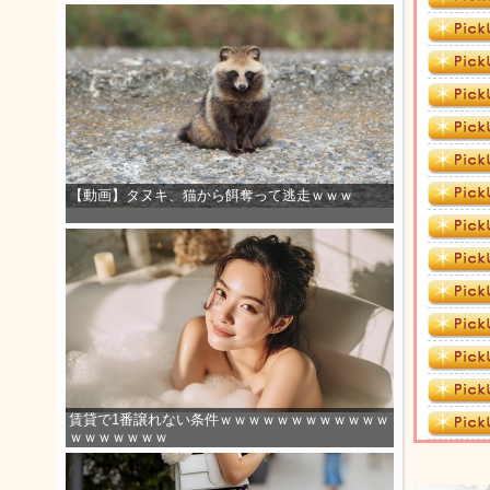
【動画】タヌキ、猫から餌奪って逃走ｗｗｗ
賃貸で1番譲れない条件ｗｗｗｗｗｗｗｗｗｗｗｗ
ｗｗｗｗｗｗｗ