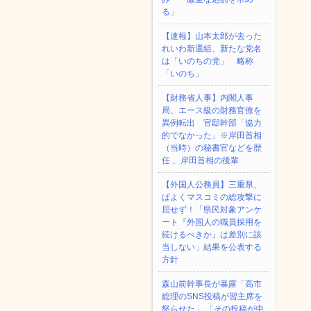
る」
【速報】山本太郎が去った
れいわ新選組、新たな党名
は「いのちの党」 略称
「いのち」
【財務省人事】内閣人事
局、エース級の財務官僚を
異例転出 官邸幹部「協力
的でなかった」※岸田首相
（当時）の秘書官などを歴
任 、岸田首相の後輩
【外国人公務員】三重県、
ぱよくマスコミの総攻撃に
屈せず！「県民対象アンケ
ート『外国人の職員採用を
続けるべきか』は差別に該
当しない」結果を公表する
方針
森山前幹事長が暴露「高市
総理のSNS投稿が習主席を
怒らせた」 「その投稿が中