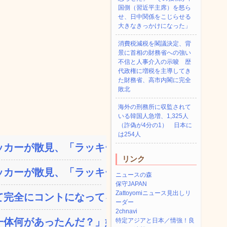
国側（習近平主席）を怒ら
せ、日中関係をこじらせる
大きなきっかけになった」
消費税減税を閣議決定、背
景に首相の財務省への強い
不信と人事介入の示唆 歴
代政権に増税を主導してき
た財務省、高市内閣に完全
敗北
海外の刑務所に収監されて
いる韓国人急増、1,325人
（詐偽が4分の1） 日本に
は254人
カーが散見、「ラッキー」...
リンク
カーが散見、「ラッキー」...
ニュースの森
保守JAPAN
Zattoyomiニュース見出しリ
完全にコントになってる…...
ーダー
2chnavi
体何があったんだ？」嫁「...
特定アジアと日本／情強！良