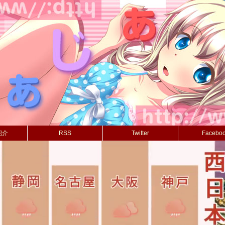
紹介
RSS
Twitter
Facebo