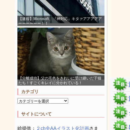
【速報】Microsoft、『神対応』キタァアアアアア
ーーーーーー！！
【分離成功】父の毛色をきれいに受け継いだ子猫
たち！すごくキレイに分かれている！
カテゴリ
サイトについて
絵提供：
２ch全AAイラスト化計画
さま