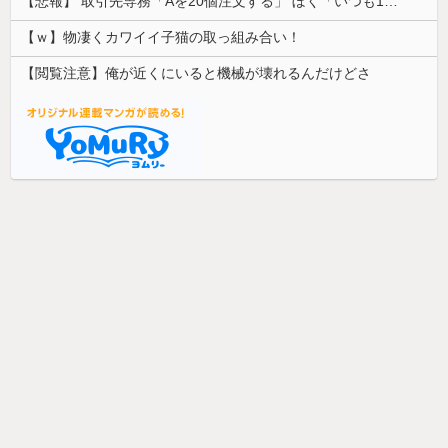
【悲報】 取引先専務「Aを20個注文する」 ぼく「いつも1～2個しか使わないけど本当に20であってる？」 取専「あってる」→結果『こう』なったんだが...
【ｗ】物凄くカワイイ子猫の取っ組み合い！
【閲覧注意】俺が近くにいると機械が壊れるんだけどさ