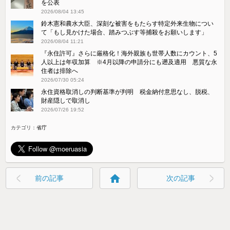
を公表
2026/08/04 13:45
鈴木憲和農水大臣、深刻な被害をもたらす特定外来生物につい
て「もし見かけた場合、踏みつぶす等捕殺をお願いします」
2026/08/04 11:21
『永住許可』さらに厳格化！海外親族も世帯人数にカウント、5
人以上は年収加算 ※4月以降の申請分にも遡及適用 悪質な永
住者は排除へ
2026/07/30 05:24
永住資格取消しの判断基準が判明 税金納付意思なし、脱税、
財産隠しで取消し
2026/07/26 19:52
カテゴリ：
省庁
home
前の記事
次の記事