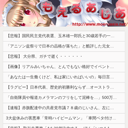
【悲報】国民民主党代表選、玉木雄一郎氏と30歳若手の一騎打ちへ → 榛葉幹事長の不出馬にネットで疑問噴出 ｗｗｗｗｗｗｗｗｗｗｗｗｗｗｗ
「アニソン盆祭りで日本の品格が落ちた」と酷評した元女優、「あんたが品格を語るのかよ！」と総ツッコミを食らってしまい……
【悲報】 大分県、ガチで逝く・・・・・・
【画像】リアルみいちゃん、とんでもない格好でイベント出演するwwwwwwwwww
「あなたは一生働くけど、私は家にいればいいの」毎日言われた20歳がついに返した一言…
【ラグビー】日本代表、歴史的初勝利ならず…オーストラリアに逆転負け ８戦全敗
「自衛隊員や報道カメラマンのフリをして泥棒を…」500万円分の預金通帳を盗まれた高齢女性が明かす被害！
【速報】赤旗配達中の共産党市議７８歳のじいさん、左に寄りすぎたか車で民家当て逃げ
3大盆休みの害悪車「常時ハイビームマン」「車間ベタ付けマン」「法定速度絶対遵守マン」