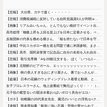
【悲報】 大分県、ガチで逝く・・・・・・
【悲報】消費税減税に反対している自民党議員9人が判明ｗｗｗｗｗｗ
【画像】リアルみいちゃん、とんでもない格好でイベント出演するwwwwwwwwww
高市総理「物価上昇を上回る賃上げを日本に定着させる」⇒ 国家公務員月給3.51％増へ
反核団体の代表を務める爺さん、「核を持たないで日本を守れますか」と中学生に詰問された結果……
【速報】中比スカボロー礁を巡る問題で遂に米国参戦、まさかのこっち擁護であっち批判！！
【悲報】高市、国民栄誉賞で記念品に自分の名前を入れ自分メインのPV撮影して炎上中w w w w w w w w w
【悲報】 取引先専務「Aを20個注文する」 ぼく「いつも1～2個しか使わないけど本当に20であってる？」 取専「あってる」→結果『こう』なったんだが...
【画像】北朝鮮のビアガール、エッッッッッッッッッッッッッッッッッ！
【画像】 例の美人すぎるおにぎり屋さん、裏でおっさんが握っていたｗｗｗｗｗｗｗｗｗｗｗｗｗｗｗｗｗ
【盗撮】 日本の花嫁のウェディングドレス着替え動画、とんでもない神乳だと海外で話題に
女子プロレスラーさん、地上波番組で胸元ぱっくり・・・（※画像あり）
元子役の紫堂るいの競泳水着お○ぱいポロリ具合がエ□い
【ガチ】 幼稚園の20代美女先生、園児のパパとの浮気セ○クス動画が流出して終わる
【速報】 熊本県知事「報道に強い不満・苦情が寄せられている」→TBSの報道特集がまさにそれな件