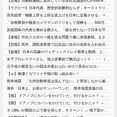
【悲報】消費税減税に反対している自民党議員9人が判明ｗｗｗｗｗｗ
【ラグビー】日本代表、歴史的初勝利ならず…オーストラリアに逆転負け ８戦全敗
高市総理「物価上昇を上回る賃上げを日本に定着させる」⇒ 国家公務員月給3.51％増へ
「自衛隊員や報道カメラマンのフリをして泥棒を…」500万円分の預金通帳を盗まれた高齢女性が明かす被害！
反核団体の代表を務める爺さん、「核を持たないで日本を守れますか」と中学生に詰問された結果……
【速報】中比スカボロー礁を巡る問題で遂に米国参戦、まさかのこっち擁護であっち批判！！
【悲報】高市、国民栄誉賞で記念品に自分の名前を入れ自分メインのPV撮影して炎上中w w w w w w w w w
【盗撮】 日本の花嫁のウェディングドレス着替え動画、とんでもない神乳だと海外で話題に
女子プロレスラーさん、地上波番組で胸元ぱっくり・・・（※画像あり）
元子役の紫堂るいの競泳水着お○ぱいポロリ具合がエ□い
【ｗ】物凄くカワイイ子猫の取っ組み合い！
熊本地震、「九州自動車道は混んでない」と実況しながら被災地へ向かう有名アナなどに批判殺到 全国紙記者「最新の状況をいち早く伝えることは報道機関としての責務」「情報を取り上げることには大きな意義がある」
海外「日本よ、お前がナンバーワンだ」 熊本地震直後の日本の対応のスピードに世界が衝撃
【猫】 ドアノブにカバンをかけていた。行けるかニャ？ → 猫はこうなります…
【猫】 ドアノブにカバンをかけていた。行けるかニャ？ → 猫はこうなります…
ネコ飼いが階段の上で袋を揺らす。キラ〜ン！ → 地下室からヤツが現れる…