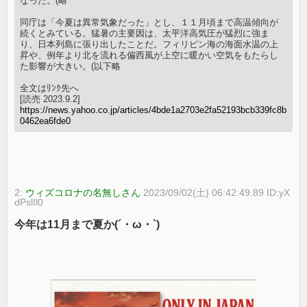
なった。(略
同庁は「今夏は異常気象だった」とし、１１月頃まで高温傾向が
続くとみている。猛暑の主要因は、太平洋高気圧が猛烈に強ま
り、日本列島に張り出したことだ。フィリピン海の海面水温の上
昇や、例年より北を流れる偏西風が上空に暖かい空気をもたらし
た影響が大きい。(以下略
全文はﾘﾝｸ先へ
[読売 2023.9.2]
https://news.yahoo.co.jp/articles/4bde1a2703e2fa52193bcb339fc8b
0462ea6fde0
2:
ウィズコロナの名無しさん
2023/09/02(土) 06:42:49.89 ID:yX
dPslIl0
今年は11月まで夏か(´・ω・`)