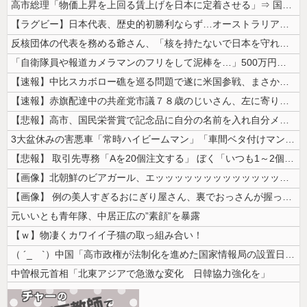
高市総理「物価上昇を上回る賃上げを日本に定着させる」⇒ 国家公務員月...
【ラグビー】日本代表、歴史的初勝利ならず…オーストラリアに逆転負け ８...
反核団体の代表を務める爺さん、「核を持たないで日本を守れますか」と中学...
「自衛隊員や報道カメラマンのフリをして泥棒を…」500万円分の預金通帳...
【速報】中比スカボロー礁を巡る問題で遂に米国参戦、まさかのこっち擁護で...
【速報】赤旗配達中の共産党市議７８歳のじいさん、左に寄りすぎたか車で民...
【悲報】高市、国民栄誉賞で記念品に自分の名前を入れ自分メインのPV撮影...
3大盆休みの害悪車「常時ハイビームマン」「車間ベタ付けマン」「法定速度...
【悲報】 取引先専務「Aを20個注文する」 ぼく「いつも1～2個しか使...
【画像】北朝鮮のビアガール、エッッッッッッッッッッッッッッッッッ！
【画像】 例の美人すぎるおにぎり屋さん、裏でおっさんが握っていたｗｗｗ...
元いいとも青年隊、中居正広の”素顔”を暴露
【ｗ】物凄くカワイイ子猫の取っ組み合い！
（ ´_ゝ`）中国「高市政権が法制化を進めた国家情報局の設置日が7月3...
中曽根元首相「北東アジアで急激な変化 日韓協力強化を」