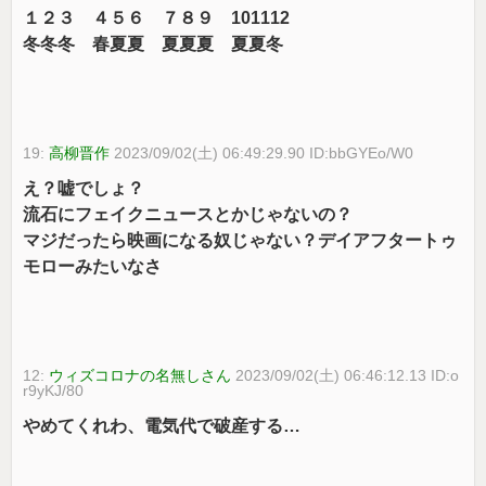
１２３ ４５６ ７８９ 101112
冬冬冬 春夏夏 夏夏夏 夏夏冬
19:
高柳晋作
2023/09/02(土) 06:49:29.90 ID:bbGYEo/W0
え？嘘でしょ？
流石にフェイクニュースとかじゃないの？
マジだったら映画になる奴じゃない？デイアフタートゥ
モローみたいなさ
12:
ウィズコロナの名無しさん
2023/09/02(土) 06:46:12.13 ID:o
r9yKJ/80
やめてくれわ、電気代で破産する…