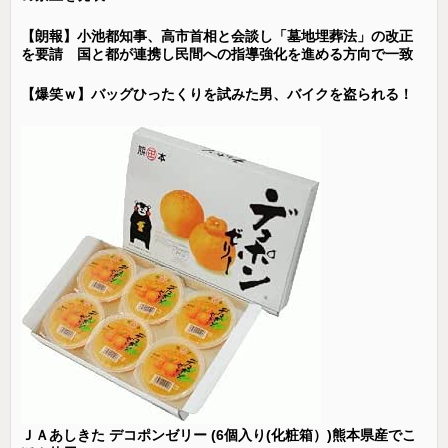
【朗報】小池都知事、高市首相と会談し「墓地埋葬法」の改正
を要請 国と都が連携し民間への指導強化を進める方向で一致
【爆笑ｗ】バッグひったくりを試みた男、バイクを盗られる！
ＪＡあしきた デコポンゼリー (6個入り(化粧箱）)熊本県産でこ