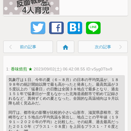
home
前の記事
次の記事
1:
香味焙煎 ★
2023/09/02(土) 06:42:08.55 ID:vSyg0Tbx9
気象庁は１日、今年の夏（６～８月）の日本の平均気温が、１８
９８年の統計開始以降で最も高かったと発表した。最高気温が３
５度以上の「猛暑日」の日数は全国３８地点で最多となり、過去
１５１年で猛暑日が一度もなかった北海道函館市で初めて記録さ
れるなど、異例ずくめの夏となった。全国的な高温傾向は９月以
降も続く見込みだ。
同庁は、都市化の影響が比較的小さい山形市、滋賀県彦根市、宮
崎市など１５地点の平均気温を算出し、地点ごとの平年値（１９
９１～２０２０年の平均）と比較した。その結果、過去最高だっ
た２０１０年（プラス１・０８度）を上回るプラス１・７６度と