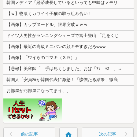
韓国メディア「経済成長しているといっても中味はメモリ価格だけ。雇用増加見通しが半減してしまった」……韓国の内需不況は根強い状況っすね
【ｗ】物凄くカワイイ子猫の取っ組み合い！
【画像】カップヌードル、限界突破ｗｗｗ
ドイツ人男性がランニングシューズで富士登山 「足をくじいて動けない」
【画像】最近の高級ミニバンの顔キモすぎだろwww
【画像】「ワイらのゴマキ（３９）」
【悲報】美容師「…手は尽くしました」おば「ｱｯ…ｯｽ…」→
韓国人「安貞桓が韓国代表に激怒！『惨憺たる結果、徹底的な刷新が必要だ』と監督や協会を痛烈批判」
お部屋が汚部屋になってまう、、
home
前の記事
次の記事