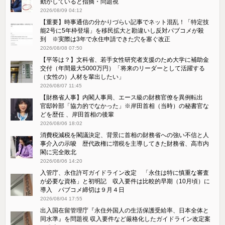
動かしていると指摘・問題視
2026/08/09 04:12
【重要】時事通信の分かりづらい記事でネット混乱！「特定技
能2号に5年枠登場」を移民拡大と勘違いし反対パブコメが殺
到 ※実際は3年で永住申請できた穴を塞ぐ改正
2026/08/08 07:50
【平等は？】文科省、若手女性研究者支援のため大学に補助金
交付（年間最大5000万円）「将来のリーダーとして活躍する
（女性の）人材を輩出したい」
2026/08/07 11:45
【財務省人事】内閣人事局、エース級の財務官僚を異例転出
官邸幹部「協力的でなかった」※岸田首相（当時）の秘書官な
どを歴任 、岸田首相の後輩
2026/08/06 18:02
消費税減税を閣議決定、背景に首相の財務省への強い不信と人
事介入の示唆 歴代政権に増税を主導してきた財務省、高市内
閣に完全敗北
2026/08/06 14:20
入管庁、永住許可ガイドライン改定 「永住は特に慎重な審査
が必要な資格」と初明記 収入要件は比較的早期（10月頃）に
導入 パブコメ締切は９月４日
2026/08/04 17:55
出入国在留管理庁『永住外国人の生活保護受給率、日本全体と
同水準』を問題視 収入要件など厳格化したガイドライン改定案