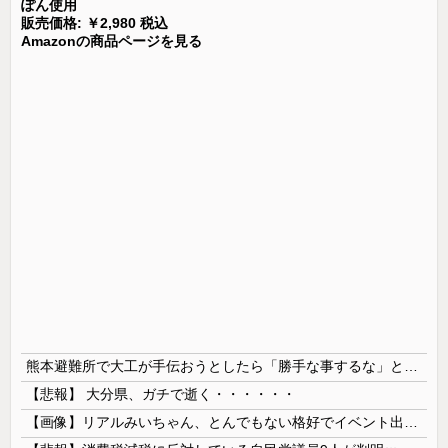
ぽん使用
販売価格: ￥2,980 税込
Amazonの商品ページを見る
熊本避難所で大工が手伝おうとしたら「勝手な事するな」と行政側に止められた！との証言、内容があまりに胡散臭すぎた結果……
【悲報】 大分県、ガチで逝く・・・・・・
【画像】リアルみいちゃん、とんでもない格好でイベント出演するwwwwwwwwww