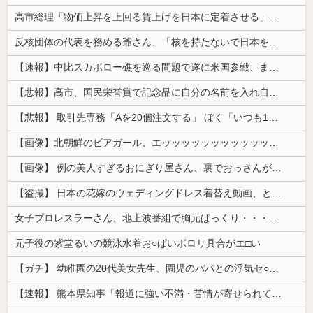
高市総理「物価上昇を上回る賃上げを日本に定着させる」⇒ 国家公務員月給3.51％増へ
反核団体の代表を務める爺さん、「核を持たないで日本を守れますか」と中学生に詰問された結果……
【速報】中比スカボロー礁を巡る問題で遂に米国参戦、まさかのこっち擁護であっち批判！！
【悲報】高市、国民栄誉賞で記念品に自分の名前を入れ自分メインのPV撮影して炎上中w w w w w w w w w
【悲報】 取引先専務「Aを20個注文する」 ぼく「いつも1～2個しか使わないけど本当に20であってる？」 取専「あってる」→結果『こう』なったんだが...
【画像】北朝鮮のビアガール、エッッッッッッッッッッッッッッッッッ！
【画像】 例の美人すぎるおにぎり屋さん、裏でおっさんが握っていたｗｗｗｗｗｗｗｗｗｗｗｗｗｗｗｗｗ
【盗撮】 日本の花嫁のウェディングドレス着替え動画、とんでもない神乳だと海外で話題に
女子プロレスラーさん、地上波番組で胸元ぱっくり・・・（※画像あり）
元子役の紫堂るいの競泳水着お○ぱいポロリ具合がエ□い
【ガチ】 幼稚園の20代美女先生、園児のパパとの浮気セ○クス動画が流出して終わる
【速報】 熊本県知事「報道に強い不満・苦情が寄せられている」→TBSの報道特集がまさにそれな件