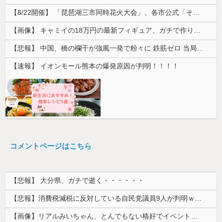
【8/22開催】 「琵琶湖三市同時花火大会」、各市公式「そんな花火大会は存在しない」→ 高価チケットを購入した人達がSNS阿鼻叫喚
【画像】 キャミイの18万円の最新フィギュア、ガチで作り込みがエグすぎる
【悲報】 中国、橋の欄干が強風一発で粉々に 鉄筋ゼロ 当局「接着剤でくっつけただけ」「正常で、品質問題はない」
【速報】 イオンモール熊本の爆発原因が判明！！！！
コメントページはこちら
【悲報】 大分県、ガチで逝く・・・・・・
【悲報】消費税減税に反対している自民党議員9人が判明ｗｗｗｗｗｗ
【画像】リアルみいちゃん、とんでもない格好でイベント出演するwwwwwwwwww