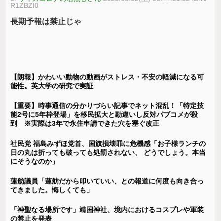
R1ZBZI0
長期予報は禁止じゃ
【朗報】かわいい動物の動画がストレス・不安の軽減になる可
能性。英大学の研究で実証
【重要】時事通信の分かりづらい記事でネット混乱！「特定技
能2号に5年枠登場」を移民拡大と勘違いし反対パブコメが殺
到 ※実際は3年で永住申請できた穴を塞ぐ改正
社民党 福島みずほ党首、国旗損壊罪に危機感「お子様ランチの
日の丸は折っても破っても処罰されない、 どうでしょう。本当
にそうなのか」
蓮舫議員「蓮舫だから叩いていい、との報道に何度も向き合っ
てきました。悔しくても」
「神聖なる場所です」靖国神社、境内におけるコスプレや軍装
の禁止を発表