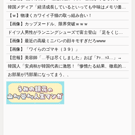
韓国メディア「経済成長しているといっても中味はメモリ価格だけ。雇用増加見通しが半減してしまった」……韓国の内需不況は根強い状況っすね
【ｗ】物凄くカワイイ子猫の取っ組み合い！
【画像】カップヌードル、限界突破ｗｗｗ
ドイツ人男性がランニングシューズで富士登山 「足をくじいて動けない」
【画像】最近の高級ミニバンの顔キモすぎだろwww
【画像】「ワイらのゴマキ（３９）」
【悲報】美容師「…手は尽くしました」おば「ｱｯ…ｯｽ…」→
韓国人「安貞桓が韓国代表に激怒！『惨憺たる結果、徹底的な刷新が必要だ』と監督や協会を痛烈批判」
お部屋が汚部屋になってまう、、