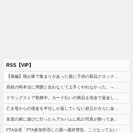
RSS【VIP】
【後編】我が家で集まりがあった後に子供の新品クロックスが消えた。犯人のママがカバンに入れるのを見た人もいるのに相手旦那が「証拠は？」と認めない…...
高校の時本当に周囲と合わなくて上手くやれなかった。→飲み会で偶然同じ高校の人と出会った
ドラッグストア勤務中。カード払いの商品を現金で返金してほしいと言い張る女性客。断っても引き下がらず、その後まさかの展開に…
亡き母からの借金を半分しか返していない叔父がさらに金を貸してほしいと訪ねてきた。完済するまで貸せないと断ると…
友達の家に遊びに行ったらアルバムに私の写真が飾ってあった。しかも私が知らない写真
PTA会長「PTA参加拒否した親へ最終警告。こうなってもいい？」