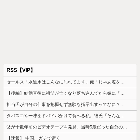
RSS【VIP】
セールス「水道水はこんなに汚れてます」俺「じゃあ塩を入れてみてもいい？」→実験の結末に営業マンが固まり…
【後編】結婚直後に祖父が亡くなり落ち込んでたら嫁に「いつまでくよくよしてるの？」と言われた。お義父さんやお義母さんの負担もなくなったし良かったと...
担当氏が自分の仕事を把握せず無駄な指示出すってなに？非常識
タバスコや一味をドバドバかけて食べる私。彼氏「そんな辛いのよく食えるなｗ」私「そんな言い方しないで」→何気ない一言がきっかけで、まさかの展開に…
父が十数年前のビデオテープを発見。当時5歳だった自分の映像を見返してみると、思わぬ事実に気づいて…
【速報】 中国、ガチで逝く