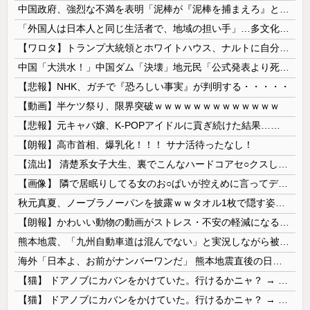
中国政府、強烈な不満を表明「泥棒が『泥棒を捕まえろ』と叫ぶようなやり口で中国を貶めている」と強く非難！
「外国人は日本人と同じ生活者で、地域の担い手」…多文化共生実現への提言、全国知事会が政府に提出
【ワロタ】トランプ大統領とホワイトハウス、ナルトに自分の顔を合成して投稿 日本政府が苦言「公的機関であっても許諾が必要」
中国「大洪水！」中国ダム「決壊」地元民「公式発表より死者多い！」中国政府「住民拘束！（安否不明」中国当局「救助隊動画も削除」台風13号「三峡ﾀﾞ...
【悲報】NHK、ガチで『恐ろしい事実』が判明する・・・・・
【動画】半ケツ祭り、限界突破ｗｗｗｗｗｗｗｗｗｗｗｗｗ
【悲報】元キャバ嬢、K-POPアイドルに貢ぎ続けた結果……
【朗報】高市首相、爆乳化！！！ サナ活待ったなし！
【流出】 清楚系女子大生、裏でこんなハードコアセ○クスしてたとか嘘だろ…（動画あり）
【画像】 隣で居眠りしてる女のお○ぱいが控えめに言ってデカいｗｗｗ
秋元真夏、ノーブラノーパンを披露ｗｗタオル1枚で隠す姿がほぼA●女優・・
【朗報】かわいい動物の動画がストレス・不安の軽減になる可能性。英大学の研究で実証
熊本地震、「九州自動車道は混んでない」と実況しながら被災地へ向かう有名アナなどに批判殺到 全国紙記者「最新の状況をいち早く伝えることは報道機関としての責務」「情報を取り上げることには大きな意義がある」
海外「日本よ、お前がナンバーワンだ」 熊本地震直後の日本の対応のスピードに世界が衝撃
【猫】 ドアノブにカバンをかけていた。行けるかニャ？ → 猫はこうなります…
【猫】 ドアノブにカバンをかけていた。行けるかニャ？ → 猫はこうなります…