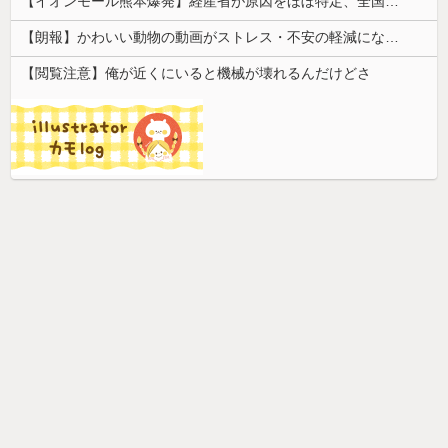
【イオンモール熊本爆発】経産省が原因をほぼ特定、全国の大規模施設でガス供給設備の点検要請にまで発展する事態に・・・
【朗報】かわいい動物の動画がストレス・不安の軽減になる可能性。英大学の研究で実証
【閲覧注意】俺が近くにいると機械が壊れるんだけどさ