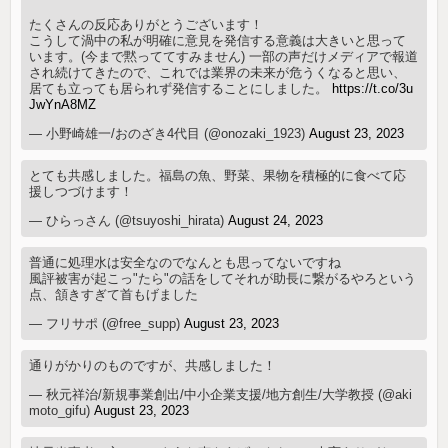
たくさんの反応ありがとうございます！
こうして渦中の私が明確に意見を発信する意義は大きいと思って
います。(今まで黙っててすみません) 一部の声だけメディアで報道
され続けてきたので、これでは業界の未来が危うくなると思い、
居ても立っても居られず発信することにしました。
https://t.co/3u
JwYnA8MZ
— 小野崎雄一/おのざき4代目 (@onozaki_1923)
August 23, 2023
とても共感しました。福島の魚、野菜、果物を積極的に食べて応
援しつづけます！
— ひらっさん (@tsuyoshi_hirata)
August 24, 2023
普通に処理水は安全なのでなんとも思ってないですね
風評被害が起こっ"たら"の話をしてそれが助長に繋がるやろという
点、頷きすぎて首もげました
— フリサポ (@free_supp)
August 23, 2023
通りがかりのものですが、共感しました！
— 秋元祥治/新規事業創出/中小企業支援/地方創生/大学教授 (@aki
moto_gifu)
August 23, 2023