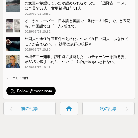
の変更を希望していたが認められなかった 「辺野古コース」
は全員で37人、変更希望は計51人
2026/07/31 16:52
どこかのスーパー、日本語と英語で「氷は一人1袋まで」と表記
も、中国語では「一人2袋まで」
2026/07/28 20:32
外国人の永住許可要件の厳格化について在日中国人「あきれて
モノが言えない」← 効果は抜群の模様ｗ
2026/07/27 20:39
玉城デニー知事、訪中時に披露した「カチャーシーを踊る姿」
がSNSで広まった件について「法的措置もいとわない」
2026/07/27 10:49
カテゴリ：
国内
home
前の記事
次の記事