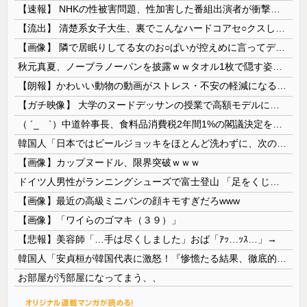
【速報】 NHKの性被害問題、性加害した番組出演者が衝撃告白！
【流出】 清楚系女子大生、裏でこんなハードコアセ○クスしてたとか嘘だろ…（動画あり）
【画像】 隣で居眠りしてる女のお○ぱいが控えめに言ってデカいｗｗｗ
秋元真夏、ノーブラノーパンを披露ｗｗタオル1枚で隠す姿がほぼA●女優・・
【朗報】かわいい動物の動画がストレス・不安の軽減になる可能性。英大学の研究で実証
【ガチ映像】 大学のヌードデッサンの授業で高額モデルに依頼したら○○○が凄すぎた動画、お前らの想像の20倍は凄い
（ ´_ゝ`）中道幹事長、食料品消費税2年間1%の閣議決定を批判 → 記者「中道改革連合は食料品消費税ゼロを公約に掲げていたが？」→ 階猛氏「
韓国人「日本ではビールジョッキをほとんど洗わずに、次の客に出すんだ！ これが証拠の映像だ!!」……あー、なるほどですねー。韓国には「アレ」がないんだ？
【画像】カップヌードル、限界突破ｗｗｗ
ドイツ人男性がランニングシューズで富士登山 「足をくじいて動けない」
【画像】最近の高級ミニバンの顔キモすぎだろwww
【画像】「ワイらのゴマキ（３９）」
【悲報】美容師「…手は尽くしました」おば「ｱｯ…ｯｽ…」→
韓国人「安貞桓が韓国代表に激怒！『惨憺たる結果、徹底的な刷新が必要だ』と監督や協会を痛烈批判」
お部屋が汚部屋になってまう、、