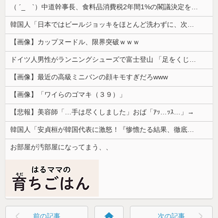
（ ´_ゝ`）中道幹事長、食料品消費税2年間1%の閣議決定を批判 → 記者「中道改革連合は食料品消費税ゼロを公約に掲げていたが？」→ 階猛氏「
韓国人「日本ではビールジョッキをほとんど洗わずに、次の客に出すんだ！ これが証拠の映像だ!!」……あー、なるほどですねー。韓国には「アレ」がないんだ？
【画像】カップヌードル、限界突破ｗｗｗ
ドイツ人男性がランニングシューズで富士登山 「足をくじいて動けない」
【画像】最近の高級ミニバンの顔キモすぎだろwww
【画像】「ワイらのゴマキ（３９）」
【悲報】美容師「…手は尽くしました」おば「ｱｯ…ｯｽ…」→
韓国人「安貞桓が韓国代表に激怒！『惨憺たる結果、徹底的な刷新が必要だ』と監督や協会を痛烈批判」
お部屋が汚部屋になってまう、、
home
前の記事
次の記事