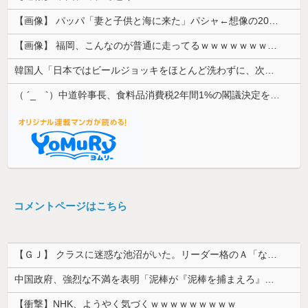
【画像】 パッパ「妻と子供と海に来た」パシャ←想像の200倍は神々しくて草
【画像】 福岡、こんなのが普通に走ってるｗｗｗｗｗｗｗｗｗｗｗｗｗｗｗｗｗｗｗｗｗｗｗｗｗｗｗｗｗｗｗｗｗｗｗｗｗｗｗｗ
韓国人「日本ではビールジョッキをほとんど洗わずに、次の客に出すんだ！ これが証拠の映像だ!!」……あー、なるほどですねー。韓国には「アレ」がな...
（ ´_ゝ`）中道幹事長、食料品消費税2年間1%の閣議決定を批判 → 記者「中道改革連合は食料品消費税ゼロを公約に掲げていたが？」→ 階猛氏「
コメントページはこちら
【ＧＪ】 クラスに迷惑な池沼がいた。リーダー格のＡ「なんで支援学級に入れないんですか？」先生「背の高い低いと同じで、これも個性なの！差別は...
中国政府、強烈な不満を表明「泥棒が『泥棒を捕まえろ』と叫ぶようなやり口で中国を貶めている」と強く非難！
【衝撃】NHK、ようやく気づくｗｗｗｗｗｗｗｗｗ