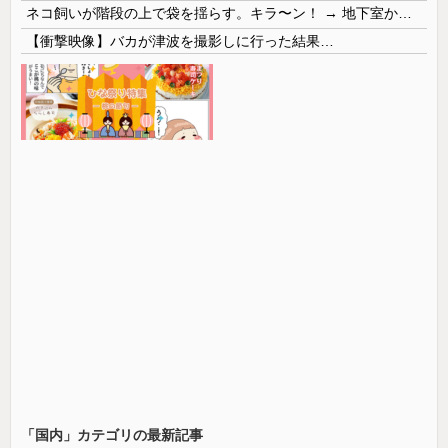
ネコ飼いが階段の上で袋を揺らす。キラ〜ン！ → 地下室からヤツが現れる…
【衝撃映像】バカが津波を撮影しに行った結果…
「国内」カテゴリの最新記事