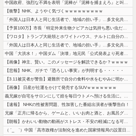
中国政府、強烈な不満を表明「泥棒が『泥棒を捕まえろ』と叫ぶようなやり口...
【衝撃】NHK、ようやく気づくｗｗｗｗｗｗｗｗｗ
「外国人は日本人と同じ生活者で、地域の担い手」…多文化共生実現への提言...
【予算100万】市長「特定外来生物クビアカは気持ち悪い虫だしそんな需要...
【ワロタ】トランプ大統領とホワイトハウス、ナルトに自分の顔を合成して投...
「外国人は日本人と同じ生活者で、地域の担い手」…多文化共生実現への提言...
中国「大洪水！」中国ダム「決壊」地元民「公式発表より死者多い！」中国政...
【画像】神主、賢い。このメッセージを解読できるか？ｗｗｗｗ
【悲報】NHK、ガチで『恐ろしい事実』が判明する・・・・・
【3.11被災者が警告】避難所で自分の食料や水をむやみに明かしてはいけ...
【画像】 日産が社運をかけて発売するSUVｗｗｗｗｗｗｗ
義兄嫁が自宅をサロンにして姪を毎日ウトメへ預ける生活に。数年後、そのツ...
【速報】 NHKの性被害問題、性加害した番組出演者が衝撃告白！
兄嫁「正月に帰るから、ゲームと、いいお肉と酒と、お風呂グッズの準備しと...
【朗報】かわいい動物の動画がストレス・不安の軽減になる可能性。英大学の...
（ ´_ゝ`）中国「高市政権が法制化を進めた国家情報局の設置日が7月3...