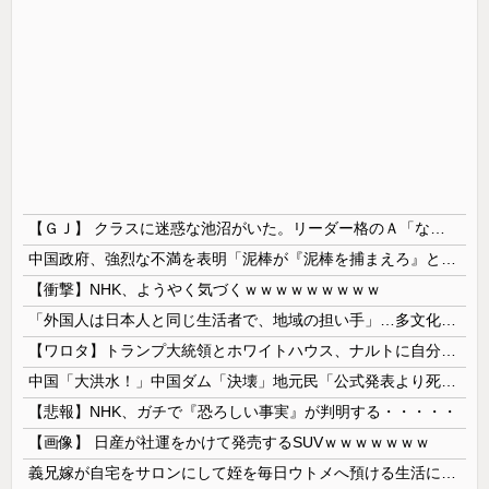
【ＧＪ】 クラスに迷惑な池沼がいた。リーダー格のＡ「なんで支援学級に入れないんですか？」先生「背の高い低いと同じで、これも個性なの！差別は...
中国政府、強烈な不満を表明「泥棒が『泥棒を捕まえろ』と叫ぶようなやり口で中国を貶めている」と強く非難！
【衝撃】NHK、ようやく気づくｗｗｗｗｗｗｗｗｗ
「外国人は日本人と同じ生活者で、地域の担い手」…多文化共生実現への提言、全国知事会が政府に提出
【ワロタ】トランプ大統領とホワイトハウス、ナルトに自分の顔を合成して投稿 日本政府が苦言「公的機関であっても許諾が必要」
中国「大洪水！」中国ダム「決壊」地元民「公式発表より死者多い！」中国政府「住民拘束！（安否不明」中国当局「救助隊動画も削除」台風13号「三峡ﾀﾞ...
【悲報】NHK、ガチで『恐ろしい事実』が判明する・・・・・
【画像】 日産が社運をかけて発売するSUVｗｗｗｗｗｗｗ
義兄嫁が自宅をサロンにして姪を毎日ウトメへ預ける生活に。数年後、そのツケが一気に回ってきて…