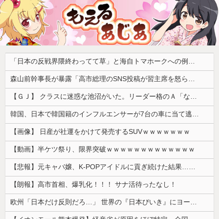
「日本の反戦界隈終わってて草」と海自トマホークへの例の界隈の反応が話題に、今になって存在に気付いてしまった結果……
森山前幹事長が暴露「高市総理のSNS投稿が習主席を怒らせた」 「その投稿が中国側（習近平主席）を怒らせ、日中関係をこじらせる大きなきっかけになった」
【ＧＪ】 クラスに迷惑な池沼がいた。リーダー格のＡ「なんで支援学級に入れないんですか？」先生「背の高い低いと同じで、これも個性なの！差別は...
韓国、日本で韓国籍のインフルエンサーが7台の車に当て逃げして逮捕されたのに「また日本は嫌韓しようとしている」と決めつけて責任転嫁
【画像】 日産が社運をかけて発売するSUVｗｗｗｗｗｗｗ
【動画】半ケツ祭り、限界突破ｗｗｗｗｗｗｗｗｗｗｗｗｗ
【悲報】元キャバ嬢、K-POPアイドルに貢ぎ続けた結果……
【朗報】高市首相、爆乳化！！！ サナ活待ったなし！
欧州「日本だけ反則だろ…」 世界の『日本びいき』にヨーロッパ全土から不満の声