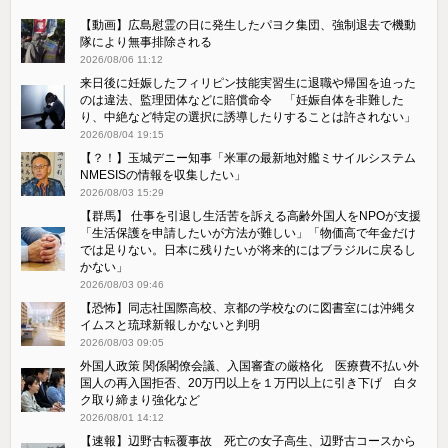
【動画】広島慰霊の日に発生したパヨク集団、強制退去で機動
隊により無事排除される
2026/08/06 11:12
来日後に妊娠したフィリピン技能実習生に退職や帰国を迫った
のは違法、監理団体などに賠償命令 「妊娠自体を非難した
り、中絶など特定の選択に誘導したりすることは許されない」
2026/08/04 19:15
【？！】玉城デニー知事「米軍の最新地対艦ミサイルシステム
NMESISの情報を収集したい」
2026/08/03 15:29
【群馬】 仕事を引退し生活苦を訴える高齢外国人をNPOが支援
「生活保護を申請したいが方法が難しい」「物価高で年金だけ
では足りない。日本に残りたいが将来的にはブラジルに戻るし
かない」
2026/08/03 09:46
【恐怖】同志社国際高校、京都の学校なのに図書室には沖縄タ
イムスと琉球新報しかないと判明
2026/08/03 09:05
外国人政策 関係閣僚会議、入国審査の厳格化 医療費不払い外
国人の再入国拒否、20万円以上を１万円以上に引き下げ 白タ
ク取り締まり強化など
2026/08/01 14:12
【速報】辺野古転覆事故 死亡の女子高生、辺野古コースから