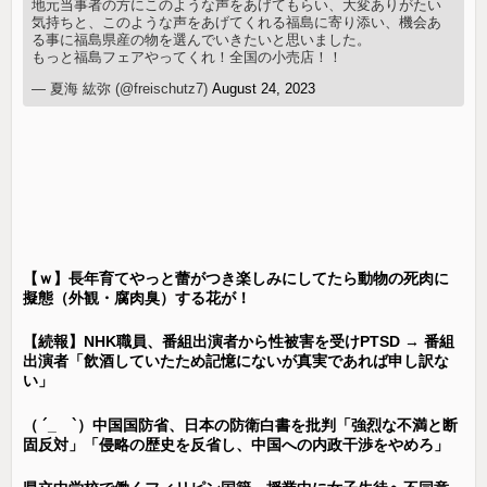
地元当事者の方にこのような声をあげてもらい、大変ありがたい
気持ちと、このような声をあげてくれる福島に寄り添い、機会あ
る事に福島県産の物を選んでいきたいと思いました。
もっと福島フェアやってくれ！全国の小売店！！
— 夏海 紘弥 (@freischutz7)
August 24, 2023
【ｗ】長年育てやっと蕾がつき楽しみにしてたら動物の死肉に
擬態（外観・腐肉臭）する花が！
【続報】NHK職員、番組出演者から性被害を受けPTSD → 番組
出演者「飲酒していたため記憶にないが真実であれば申し訳な
い」
（ ´_ゝ`）中国国防省、日本の防衛白書を批判「強烈な不満と断
固反対」「侵略の歴史を反省し、中国への内政干渉をやめろ」