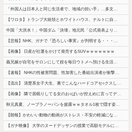
「外国人は日本人と同じ生活者で、地域の担い手」…多文化共生実現への提言、全国知事会が政府に提出
【ワロタ】トランプ大統領とホワイトハウス、ナルトに自分の顔を合成して投稿 日本政府が苦言「公的機関であっても許諾が必要」
中国「大洪水！」中国ダム「決壊」地元民「公式発表より死者多い！」中国政府「住民拘束！（安否不明」中国当局「救助隊動画も削除」台風13号「三峡ﾀﾞ...
【悲報】NHK、ガチで『恐ろしい事実』が判明する・・・・・
【画像】 日産が社運をかけて発売するSUVｗｗｗｗｗｗｗ
義兄嫁が自宅をサロンにして姪を毎日ウトメへ預ける生活に。数年後、そのツケが一気に回ってきて…
【速報】 NHKの性被害問題、性加害した番組出演者が衝撃告白！
【流出】 清楚系女子大生、裏でこんなハードコアセ○クスしてたとか嘘だろ…（動画あり）
【画像】 隣で居眠りしてる女のお○ぱいが控えめに言ってデカいｗｗｗ
秋元真夏、ノーブラノーパンを披露ｗｗタオル1枚で隠す姿がほぼA●女優・・
【朗報】かわいい動物の動画がストレス・不安の軽減になる可能性。英大学の研究で実証
【ガチ映像】 大学のヌードデッサンの授業で高額モデルに依頼したら○○○が凄すぎた動画、お前らの想像の20倍は凄い