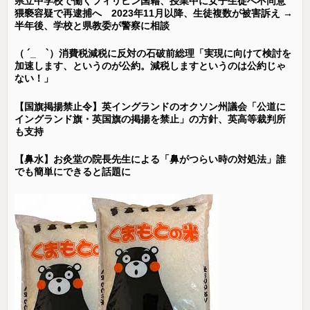
県立中学校で働くフィリピン国籍、授業中に女子生徒へ不同意
猥褻容疑で再逮捕へ 2023年11月以降、生徒複数が被害訴え →
半年後、学校と県教委が警察に相談
（ ´_ゝ`）消費税減税に反対の石破前総理「実現に向けて検討を
加速します、というのが公約。減税しますというのは公約じゃ
ない！」
【国旗掲揚禁止令】英イングランドのオクソン州議会「公道に
イングランド旗・英国旗の掲揚を禁止」の方針、英高等裁判所
も支持
【鼻水】お灸堂の院長先生による「鼻がつらい時の対処法」誰
でも簡単にできると話題に