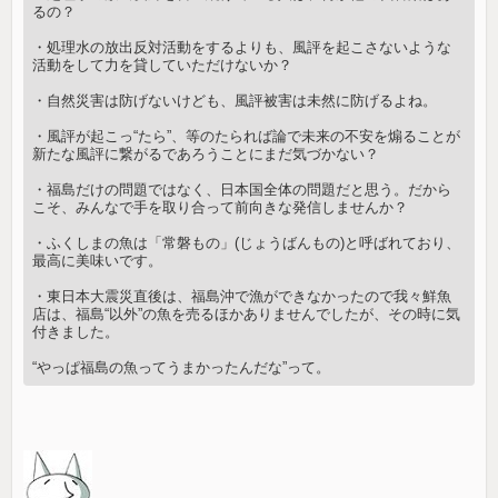
るの？
・処理水の放出反対活動をするよりも、風評を起こさないような
活動をして力を貸していただけないか？
・自然災害は防げないけども、風評被害は未然に防げるよね。
・風評が起こっ“たら”、等のたられば論で未来の不安を煽ることが
新たな風評に繋がるであろうことにまだ気づかない？
・福島だけの問題ではなく、日本国全体の問題だと思う。だから
こそ、みんなで手を取り合って前向きな発信しませんか？
・ふくしまの魚は「常磐もの」(じょうばんもの)と呼ばれており、
最高に美味いです。
・東日本大震災直後は、福島沖で漁ができなかったので我々鮮魚
店は、福島“以外”の魚を売るほかありませんでしたが、その時に気
付きました。
“やっぱ福島の魚ってうまかったんだな”って。