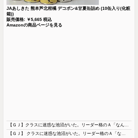
JAあしきた 熊本芦北柑橘 デコポン&甘夏缶詰め (10缶入り(化粧
箱))
販売価格: ￥5,665 税込
Amazonの商品ページを見る
【ＧＪ】クラスに迷惑な池沼がいた。リーダー格のＡ「なんで支援学級に入れないんですか？」先生「背の高い低いと同じで、これも個性なの！差別は許されません！」→ここでＡがｗ
【ＧＪ】 クラスに迷惑な池沼がいた。リーダー格のＡ「なんで支援学級に入れないんですか？」先生「背の高い低いと同じで、これも個性なの！差別は...