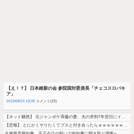
【え！？】 日本維新の会 参院国対委員長「チェコスロバキ
ア」
2023/08/15 19:06
コメント(25)
【ネット騒然】 元ジャンポケ斉藤の妻、夫の求刑7年翌日にインスタ更新！...
【悲報】 とにかくヤりたくてブスと付き合ったらｗｗｗｗｗｗｗｗｗｗｗｗ...
兵庫県斎藤知事、不正会計の疑いで前知事に聞き取り調査へ