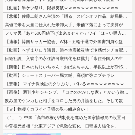
【動画】半ケツ祭り、限界突破ｗｗｗｗｗｗｗｗｗｗｗｗｗ
【悲報】佐藤二朗さん主演の「踊る」スピンオフ作品、結局撮影中止が決定w...
高値で米を大量に仕入れた米卸大手、米価下落によって決算が凄まじいことに...
フリマ民「あと500円値下げ出来ませんか」ワイ「ほ～い購入ｗ」
【速報】韓国サッカー協会、W杯・五輪予選で外国審判員や監督官を性接待！...
【動画】へずまりゅう議員、熊本地震被災地で冷感ポンチョ配布 → 被災民...
日経社説、入管庁の永住許可厳格化を猛批判「永住外国人の生活保護受給をな...
【朗報】日本のおじいちゃん・おばあちゃん、半数以上がSNSを使いこなし...
【動画】ショートスリーパー堀大輔、高須幹弥にブチギレ
【悲報】 マイナ保険証のクソぶり、バレるｗｗｗｗｗｗｗｗｗ
【画像】 週刊少年ジャンプ、「ロクのおかしな家」とかいう微妙な漫画を巻...
飲み屋でケンカした相手をコロした男の弁護をした。そして数年後、因果応報...
【ｗ】物凄くカワイイ子猫の取っ組み合い！
（ ´_ゝ`）中国「高市政権が法制化を進めた国家情報局の設置日が7月3...
中曽根元首相「北東アジアで急激な変化 日韓協力強化を」