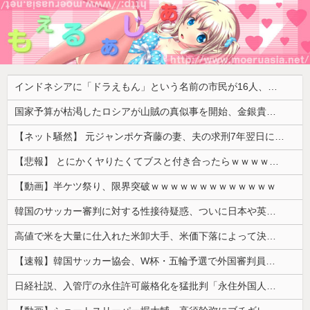
インドネシアに「ドラえもん」という名前の市民が16人、「のび太」は181人
国家予算が枯渇したロシアが山賊の真似事を開始、金銀貴金属じゃなくて自動車とかってところがリアリティありすぎる……
【ネット騒然】 元ジャンポケ斉藤の妻、夫の求刑7年翌日にインスタ更新！その内容がガチでヤバすぎる…
【悲報】 とにかくヤりたくてブスと付き合ったらｗｗｗｗｗｗｗｗｗｗｗｗｗｗｗ
【動画】半ケツ祭り、限界突破ｗｗｗｗｗｗｗｗｗｗｗｗｗ
韓国のサッカー審判に対する性接待疑惑、ついに日本や英国メディアにも取り上げられ国際問題に発展w
高値で米を大量に仕入れた米卸大手、米価下落によって決算が凄まじいことになっている模様
【速報】韓国サッカー協会、W杯・五輪予選で外国審判員や監督官を性接待！！！！
日経社説、入管庁の永住許可厳格化を猛批判「永住外国人の生活保護受給をなくす目的、外国人の意欲をそがないか懸念」「外国人を一時的な労働力ではなく、...