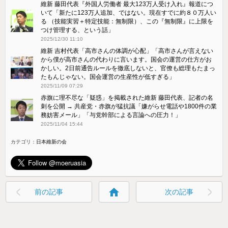
維新 藤田代表『外国人労働者 最大123万人受け入れ』報道につ
いて「新たに123万人追加、ではない。現在すでに約８０万人い
る （技能実習＋特定技能：無制限）、この『無制限』に上限を
つけ管理する、という話」
2025/12/30 11:10
維新 吉村代表「高市さんの体調が心配」「高市さんが言えない
から僕が高市さんの代わりに言います。国会の運営の仕方がお
かしい。2日前通告ルールを徹底しないと、官僚も総理もたまっ
たもんじゃない。国会運営の生産性が低すぎる」
2025/11/09 07:29
赤旗に理不尽な「疑惑」を掲載された維新 藤田代表、記者の名
刺を公開 → 共産党・赤旗が猛抗議「嫌がらせ電話や1800件の業
務妨害メール」「与党幹部による言論への圧力！」
2025/11/04 15:44
カテゴリ：
home
前の記事
次の記事