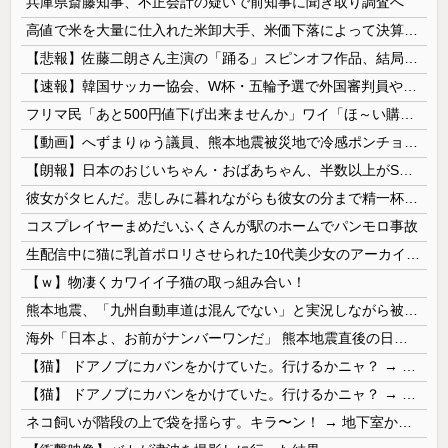
兵庫県斎藤知事、不正会計の疑いで前知事に聞き取り調査へ
高値で米を大量に仕入れた米卸大手、米価下落によって決算が凄まじいことになっている模様
【悲報】佐藤二朗さん主演の「踊る」スピンオフ作品、結局撮影中止が決定wwwwwwwwwwww
【速報】韓国サッカー協会、W杯・五輪予選で外国審判員や監督官を性接待！！！！
フリマ民「あと500円値下げ出来ませんか」ワイ「ほ～い購入ｗ」
【動画】へずまりゅう議員、熊本地震被災地で冷感ポンチョ配布 → 被災民の衝撃の反応がコチラ → ｗｗｗｗｗｗｗｗｗｗｗｗｗｗｗｗ
【朗報】日本のおじいちゃん・おばあちゃん、半数以上がSNSを使いこなしていたｗｗｗｗｗ
彼女がタヒんだ。悲しみに暮れながらも彼女の分まで精一杯生きようと誓った。だが実は生きていた！突撃するとふっくらした顔で大きなお腹を抱えて...
コスプレイヤーまめだいふくさんが駅のホームでパンモロ事故
生配信中に猫に乳首ポロリさせられた10代美少女のアーカイブ、500万再生越えｗｗｗ
【ｗ】物凄くカワイイ子猫の取っ組み合い！
熊本地震、「九州自動車道は混んでない」と実況しながら被災地へ向かう有名アナなどに批判殺到 全国紙記者「最新の状況をいち早く伝えることは報道機関としての責務」「情報を取り上げることには大きな意義がある」
海外「日本よ、お前がナンバーワンだ」 熊本地震直後の日本の対応のスピードに世界が衝撃
【猫】 ドアノブにカバンをかけていた。行けるかニャ？ → 猫はこうなります…
【猫】 ドアノブにカバンをかけていた。行けるかニャ？ → 猫はこうなります…
ネコ飼いが階段の上で袋を揺らす。キラ〜ン！ → 地下室からヤツが現れる…