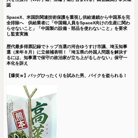
認
SpaceX、米国防関連技術保護を重視し供給連鎖から中国系を完
全排除へ 供給業者に「中国籍人員をSpaceX向けの生産に関わ
らせないこと」「中国製の設備・部品を使わないこと」を要求
し監査実施
歴代最多得票記録でトップ当選の河合ゆうすけ市議、埼玉知事
選（来年８月）に立候補表明！「埼玉県の外国人問題を解決す
るには、知事選で保守の政治家が立ち上がるしかない」保守一
本化を訴え
【爆笑ｗ】バッグひったくりを試みた男、バイクを盗られる！