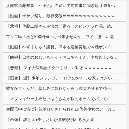
兵庫県斎藤知事、不正会計の疑いで前知事に聞き取り調査へ
【動画】半ケツ祭り、限界突破ｗｗｗｗｗｗｗｗｗｗｗｗｗ
【悲報】佐藤二朗さん主演の「踊る」スピンオフ作品、結局撮影中止が決定wwwwwwwwwwww
フリマ民「あと500円値下げ出来ませんか」ワイ「ほ～い購入ｗ」
【動画】へずまりゅう議員、熊本地震被災地で冷感ポンチョ配布 → 被災民の衝撃の反応がコチラ → ｗｗｗｗｗｗｗｗｗｗｗｗｗｗｗｗ
【朗報】日本のおじいちゃん・おばあちゃん、半数以上がSNSを使いこなしていたｗｗｗｗｗ
【悲報】 マイナ保険証のクソぶり、バレるｗｗｗｗｗｗｗｗｗ
【画像】 週刊少年ジャンプ、「ロクのおかしな家」とかいう微妙な漫画を巻頭カラーにしたせいで100万部切る
彼女がタヒんだ。悲しみに暮れながらも彼女の分まで精一杯生きようと誓った。だが実は生きていた！突撃するとふっくらした顔で大きなお腹を抱えて...
コスプレイヤーまめだいふくさんが駅のホームでパンモロ事故
生配信中に猫に乳首ポロリさせられた10代美少女のアーカイブ、500万再生越えｗｗｗ
【画像】 誰とエ●チしたいか見解が別れる六人衆