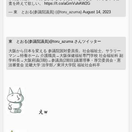
査を終えて欲しい。
https://t.co/aGmVuhAW2G
— 東 とおる(参議院議員) (@toru_azuma)
August 14, 2023
東 とおる(参議院議員)@toru_azuma さんツイッター
大阪から日本を変える 参議院国対委員長。社会福祉士。サラリー
マン→特養ホーム 介護職員→大阪保健福祉専門学校 社会福祉科 副
学科長→大阪府議(3期)→参議員(2期目)議運理事・厚労委員会・憲
法審査会 近畿大学 法学部／東洋大学院 福祉社会科卒
えｗ