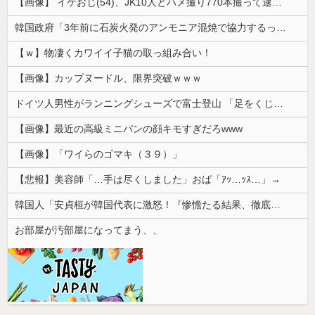
【画像】 イケおじ(54)、JK10人とハメ撮り770本撮って逮捕ｗｗｗｗｗｗｗ
韓国政府「3年前に石炭火発のアンモニア混焼で協力するっていったけどあれ取りやめな。政権変わったし」……韓国とまともな協力ができない理由、これなんですよね
【ｗ】物凄くカワイイ子猫の取っ組み合い！
【画像】カップヌードル、限界突破ｗｗｗ
ドイツ人男性がランニングシューズで富士登山 「足をくじいて動けない」
【画像】最近の高級ミニバンの顔キモすぎだろwww
【画像】「ワイらのゴマキ（３９）」
【悲報】美容師「…手は尽くしました」おば「ｱｯ…ｯｽ…」→
韓国人「安貞桓が韓国代表に激怒！『惨憺たる結果、徹底的な刷新が必要だ』と監督や協会を痛烈批判」
お部屋が汚部屋になってまう、、