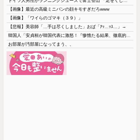
ドイツ人男性がランニングシューズで富士登山 「足をくじいて動けない」
【画像】最近の高級ミニバンの顔キモすぎだろwww
【画像】「ワイらのゴマキ（３９）」
【悲報】美容師「…手は尽くしました」おば「ｱｯ…ｯｽ…」→
韓国人「安貞桓が韓国代表に激怒！『惨憺たる結果、徹底的な刷新が必要だ』と監督や協会を痛烈批判」
お部屋が汚部屋になってまう、、