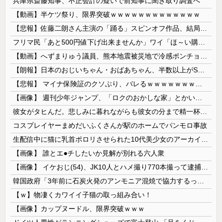
兵庫県斎藤知事、不正会計の疑いで前知事に聞き取り調査へ
【動画】半ケツ祭り、限界突破ｗｗｗｗｗｗｗｗｗｗｗｗｗ
【悲報】佐藤二朗さん主演の「踊る」スピンオフ作品、結局撮影中止が決定wwwwwwwwwwww
フリマ民「あと500円値下げ出来ませんか」ワイ「ほ～い購入ｗ」
【動画】へずまりゅう議員、熊本地震被災地で冷感ポンチョ配布 → 被災民の衝撃の反応がコチラ → ｗｗｗｗｗｗｗｗｗｗｗｗｗｗｗｗ
【朗報】日本のおじいちゃん・おばあちゃん、半数以上がSNSを使いこなしていたｗｗｗｗｗ
【悲報】 マイナ保険証のクソぶり、バレるｗｗｗｗｗｗｗｗｗ
【画像】 週刊少年ジャンプ、「ロクのおかしな家」とかいう微妙な漫画を巻頭カラーにしたせいで100万部切る
彼女がタヒんだ。悲しみに暮れながらも彼女の分まで精一杯生きようと誓った。だが実は生きていた！突撃するとふっくらした顔で大きなお腹を抱えて...
コスプレイヤーまめだいふくさんが駅のホームでパンモロ事故
生配信中に猫に乳首ポロリさせられた10代美少女のアーカイブ、500万再生越えｗｗｗ
【画像】 誰とエ●チしたいか見解が別れる六人衆
【画像】 イケおじ(54)、JK10人とハメ撮り770本撮って逮捕ｗｗｗｗｗｗｗ
韓国政府「3年前に石炭火発のアンモニア混焼で協力するっていったけどあれ取りやめな。政権変わったし」……韓国とまともな協力ができない理由、これなんですよね
【ｗ】物凄くカワイイ子猫の取っ組み合い！
【画像】カップヌードル、限界突破ｗｗｗ