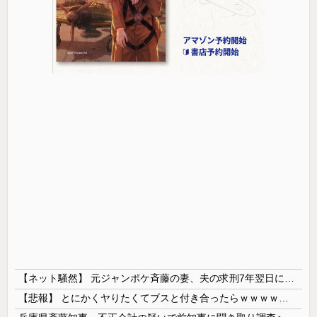
【ネット騒然】 元ジャンポケ斉藤の妻、夫の求刑7年翌日にインスタ更新！その内容がガチでヤバすぎる…
【悲報】 とにかくヤりたくてブスと付き合ったらｗｗｗｗｗｗｗｗｗｗｗｗｗｗｗ