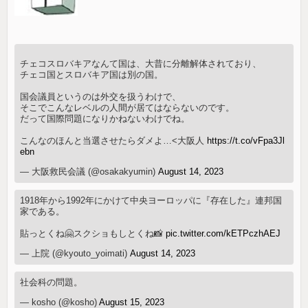
チェコスロバキアなんて国は、大昔に分離解体されており、
チェコ国とスロバキア国は別の国。
国会議員というのは外交を扱うわけで、
そこでこんなレベルの人間が居てはならないのです。
だって国際問題になりかねないわけでね。
こんなのほんと当選させたらダメよ…<大阪人
https://t.co/vFpa3Jl
ebn
— 大阪救民会議 (@osakakyumin)
August 14, 2023
1918年から1992年にかけて中央ヨーロッパに『存在した』連邦国
家である。
貼っとくね🤗スクショもしとくね📸
pic.twitter.com/kETPczhAEJ
— 上院 (@kyouto_yoimati)
August 14, 2023
社会科の問題。
— kosho (@kosho)
August 15, 2023