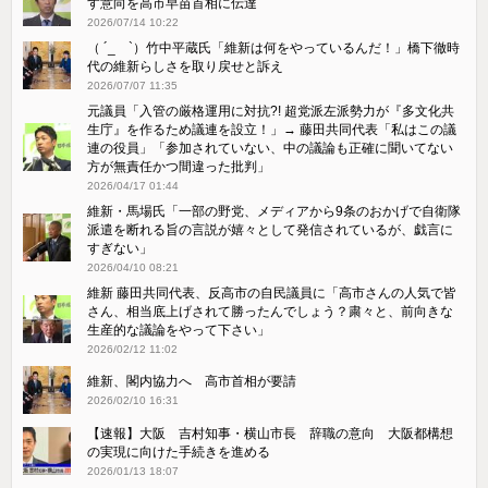
す意向を高市早苗首相に伝達
2026/07/14 10:22
（ ´_ゝ`）竹中平蔵氏「維新は何をやっているんだ！」橋下徹時
代の維新らしさを取り戻せと訴え
2026/07/07 11:35
元議員「入管の厳格運用に対抗?! 超党派左派勢力が『多文化共
生庁』を作るため議連を設立！」→ 藤田共同代表「私はこの議
連の役員」「参加されていない、中の議論も正確に聞いてない
方が無責任かつ間違った批判」
2026/04/17 01:44
維新・馬場氏「一部の野党、メディアから9条のおかげで自衛隊
派遣を断れる旨の言説が嬉々として発信されているが、戯言に
すぎない」
2026/04/10 08:21
維新 藤田共同代表、反高市の自民議員に「高市さんの人気で皆
さん、相当底上げされて勝ったんでしょう？粛々と、前向きな
生産的な議論をやって下さい」
2026/02/12 11:02
維新、閣内協力へ 高市首相が要請
2026/02/10 16:31
【速報】大阪 吉村知事・横山市長 辞職の意向 大阪都構想
の実現に向けた手続きを進める
2026/01/13 18:07