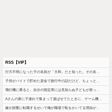
RSS【VIP】
行方不明になった子の名前が「大和」だと知った。その名前について考えた結果、ネットで意見が真っ二つになっていて…
子供がバイトで貯めた資金で旅行中の話だけど、ちょっとお金足りないから貸してくれる？って連絡きた
飛行機に乗ると、自分の指定席には見知らぬ子どもが座っていた。声を掛けた瞬間、空気が変わって…
Aさんの家に子連れで集まって遊ばせてたときに、ゲーム機が壊れた。親は「誰がやったの？」と犯人探しが始まり...
嫁が頻繁に転職するせいで俺が職場で恥をかいてる理由がこれ・・・