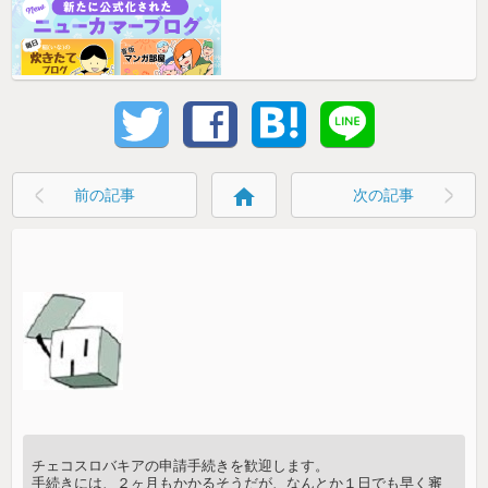
home
前の記事
次の記事
チェコスロバキアの申請手続きを歓迎します。
手続きには、２ヶ月もかかるそうだが、なんとか１日でも早く審