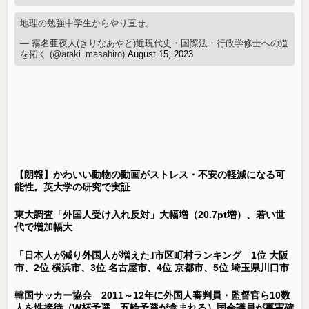
地理の勉強中学生からやり直せ。
— 霧名亜夜人(きりなあやと)近現代史・国際法・行政学修士への道
を拓く (@araki_masahiro)
August 15, 2023
【朗報】かわいい動物の動画がストレス・不安の軽減になる可
能性。英大学の研究で実証
東大調査「外国人受け入れ反対」大幅増（20.7pt増）、若い世
代で増加幅大
「日本人が減り外国人が増えた｣市区町村ランキング 1位 大阪
市、2位 横浜市、3位 名古屋市、4位 京都市、5位 埼玉県川口市
韓国サッカー協会 2011～12年に外国人審判員・監督官ら10数
人を性接待（W杯予選、五輪予選が含まれる）国会議員が事実確