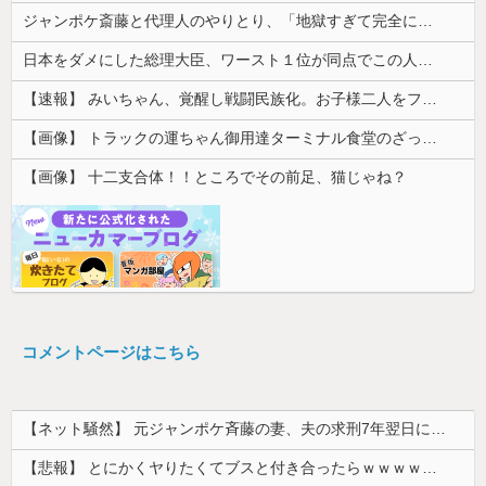
ジャンポケ斎藤と代理人のやりとり、「地獄すぎて完全にコントになってる……」と衝撃を受ける人が続出中
日本をダメにした総理大臣、ワースト１位が同点でこの人ｗｗｗｗｗｗ
【速報】 みいちゃん、覚醒し戦闘民族化。お子様二人をフルボッコにしてしまう
【画像】 トラックの運ちゃん御用達ターミナル食堂のざっかけないオムライスｗｗｗｗｗｗｗｗｗｗ
【画像】 十二支合体！！ところでその前足、猫じゃね？
コメントページはこちら
【ネット騒然】 元ジャンポケ斉藤の妻、夫の求刑7年翌日にインスタ更新！その内容がガチでヤバすぎる…
【悲報】 とにかくヤりたくてブスと付き合ったらｗｗｗｗｗｗｗｗｗｗｗｗｗｗｗ