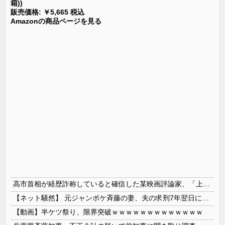
箱))
販売価格: ￥5,665 税込
Amazonの商品ページを見る
高市首相が経歴詐称していると確信した某映画評論家、「上級公務員試験に合格とは書いてないんですが…」とツッコミを受けまくり……
【ネット騒然】 元ジャンポケ斉藤の妻、夫の求刑7年翌日にインスタ更新！その内容がガチでヤバすぎる…
【動画】半ケツ祭り、限界突破ｗｗｗｗｗｗｗｗｗｗｗｗｗ