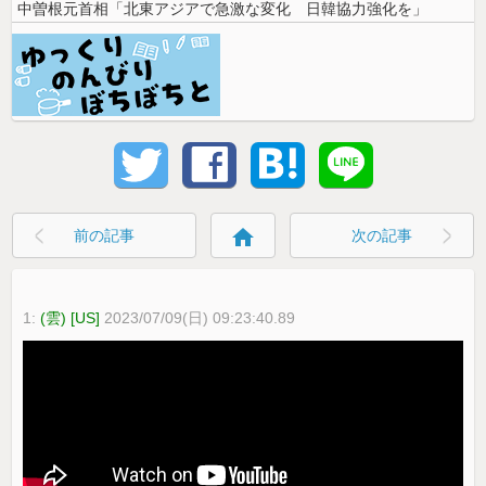
中曽根元首相「北東アジアで急激な変化 日韓協力強化を」
home
前の記事
次の記事
1:
(雲) [US]
2023/07/09(日) 09:23:40.89