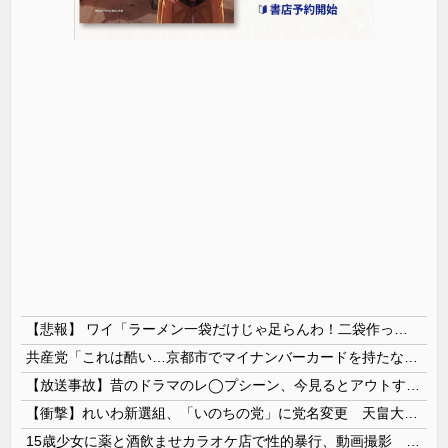
【悲報】 ワイ「ラーメン一袋だけじゃ足らんわ！二袋作ったろ！」→結果ｗｗｗ
共産党「これは酷い…京都市でマイナンバーカードを持たない29万人がポイント給付事業から排除された」
【放送事故】昔のドラマのレ◯プシーン、今見るとアウトすぎる・・・
【衝撃】れいわ新選組、「いのちの党」に党名変更 天畠大輔氏が共同代表へ
15歳少女に薬と酒飲ませカラオケ店で性的暴行、動画撮影 54歳無職を再逮捕 動画770本も見つかる