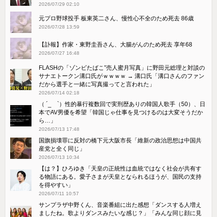
2026/07/29 02:10
元プロ野球投手 板東英二さん、慢性心不全のため死去 86歳
2026/07/28 13:59
【訃報】作家・東野圭吾さん、大腸がんのため死去 享年68
2026/07/27 16:48
FLASHの「ゾンビたばこ”売人蜜月写真」に野田元総理と対談の
サナエトークン溝口氏がｗｗｗｗ → 溝口氏「溝口さんのファン
だから選手と一緒に写真撮ってと言われた」
2026/07/14 02:18
（ ´_ゝ`）性的暴行複数回で実刑歴ありの韓国人歌手（50）、日
本でAV男優を希望「韓国じゃ仕事を見つけるのは大変そうだか
ら…」
2026/07/13 17:48
国旗損壊罪に反対の橋下元大阪市長「維新の政治思想は中国共
産党と全く同じ」
2026/07/13 10:34
【は？】ひろゆき「天皇の正統性は血統ではなく社会が共有す
る物語にある。愛子さまが天皇となられるほうが、国民の支持
を得やすい」
2026/07/11 10:57
サンプラザ中野くん、音楽番組に出た感想「ダンスする人増え
ましたね。歌よりダンスみたいな感じ？」「みんな同じ顔に見