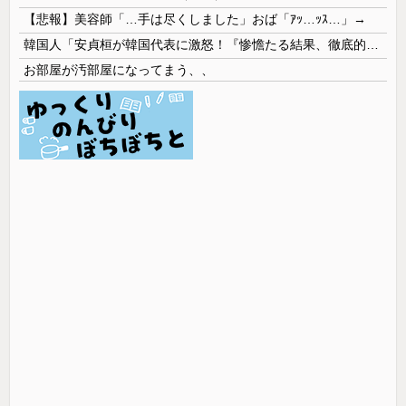
【悲報】美容師「…手は尽くしました」おば「ｱｯ…ｯｽ…」→
韓国人「安貞桓が韓国代表に激怒！『惨憺たる結果、徹底的な刷新が必要だ』と監督や協会を痛烈批判」
お部屋が汚部屋になってまう、、