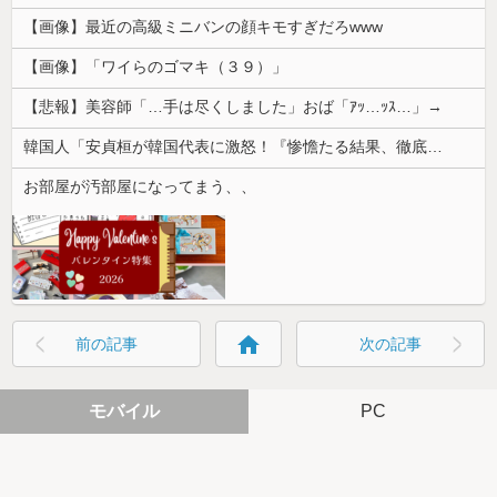
【画像】最近の高級ミニバンの顔キモすぎだろwww
【画像】「ワイらのゴマキ（３９）」
【悲報】美容師「…手は尽くしました」おば「ｱｯ…ｯｽ…」→
韓国人「安貞桓が韓国代表に激怒！『惨憺たる結果、徹底的な刷新が必要だ』と監督や協会を痛烈批判」
お部屋が汚部屋になってまう、、
home
前の記事
次の記事
モバイル
PC