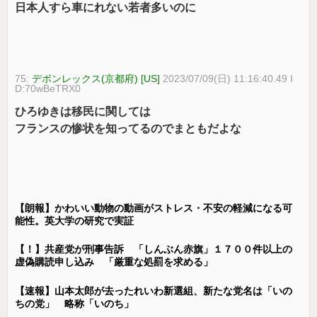
日本人すら車にれない若者多いのに
75:
デボンレックス(京都府) [US]
2023/07/09(日) 11:16:40.49 I
D:70wBeTRX0
ひろゆきは移民に関しては
フランスの惨状を知ってるのでまともだよな
【朗報】かわいい動物の動画がストレス・不安の軽減になる可
能性。英大学の研究で実証
【！】共産党が刑事告訴 「しんぶん赤旗」１７００件以上の
虚偽購読申し込み 「厳重な処罰を求める」
【速報】山本太郎が去ったれいわ新選組、新たな党名は「いの
ちの党」 略称「いのち」