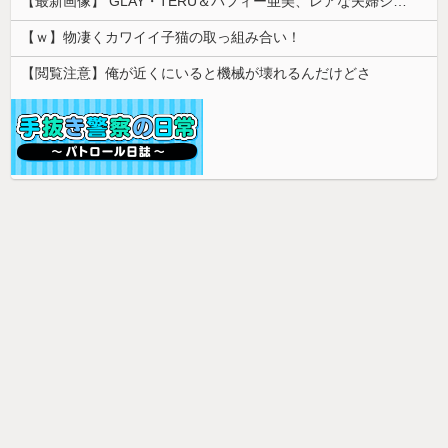
【最新画像】 GLAY・TERU＆パフィー亜美、レアな夫婦ショットを公開してしまう！
【ｗ】物凄くカワイイ子猫の取っ組み合い！
【閲覧注意】俺が近くにいると機械が壊れるんだけどさ