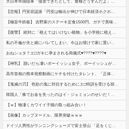
大日本帝国陸軍「侵攻できたとして、食糧どうすんだよ」大本営「現地調達」陸軍「え？」
【悲報】円安容認派「円安は輸出が伸びで日本経済ホクホク！」⇒ 世界に売る物が無さすぎて輸出額で韓国に惨敗・・・
【極旨牛鉄板】 吉野家のステーキ定食1500円、ガチで美味そうｗｗｗ
【復讐】 絶対に「植えてはいけない植物」を小学校に植えた→20年経って見に行くと…「！？」衝撃の光景が・・・
私の不倫が夫と娘にバレてしまい、今はお情けで家に置いてもらっている状態です。行為を娘に見られていたなんて全く気付きませんでした。娘の「汚...
おねショタ？エ□ガキに孕まされる両儀式♥️????♥️????♥️
【神乳】 脱いだら凄いボーイッシュ女子、ボーイッシュがどうでも良くなる ”お○ぱい” がこちらｗｗｗｗｗ
高市首相の熊本視察動画にケチを付けたタレント、「正体バレバレよな」と黒電話の呼び方であっさりと……
【鬼滅の刃】 色欲の鬼に対抗するためにエ□特訓を受ける胡蝶しのぶ…！クールなしのぶが快楽に抗えず翻弄されちゃう…
韓国人「株でお金を失ったのはイ・ジェミョンのせいだ！」として支持率が右肩下がりに……まあ、本当にその側面があるので救えないんですが
【ｗ】物凄くカワイイ子猫の取っ組み合い！
【画像】カップヌードル、限界突破ｗｗｗ
ドイツ人男性がランニングシューズで富士登山 「足をくじいて動けない」