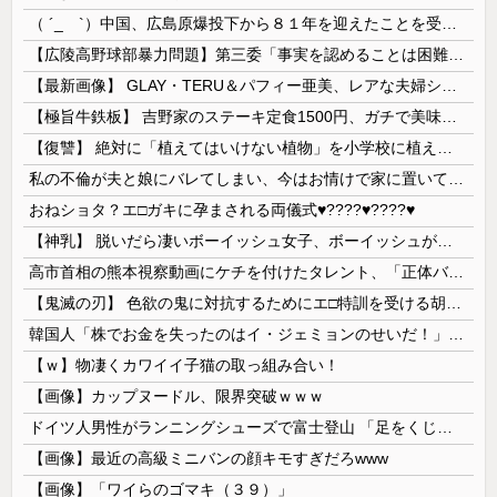
（ ´_ゝ`）中国、広島原爆投下から８１年を迎えたことを受け「日本は原爆被害者の立場で同情を買おうとするのを止めろ」
【広陵高野球部暴力問題】第三委「事実を認めることは困難」元部員「SNS開示請求開始」犯人として晒してた人達に損害賠償請求訴訟を起こす方針
【最新画像】 GLAY・TERU＆パフィー亜美、レアな夫婦ショットを公開してしまう！
【極旨牛鉄板】 吉野家のステーキ定食1500円、ガチで美味そうｗｗｗ
【復讐】 絶対に「植えてはいけない植物」を小学校に植えた→20年経って見に行くと…「！？」衝撃の光景が・・・
私の不倫が夫と娘にバレてしまい、今はお情けで家に置いてもらっている状態です。行為を娘に見られていたなんて全く気付きませんでした。娘の「汚...
おねショタ？エ□ガキに孕まされる両儀式♥️????♥️????♥️
【神乳】 脱いだら凄いボーイッシュ女子、ボーイッシュがどうでも良くなる ”お○ぱい” がこちらｗｗｗｗｗ
高市首相の熊本視察動画にケチを付けたタレント、「正体バレバレよな」と黒電話の呼び方であっさりと……
【鬼滅の刃】 色欲の鬼に対抗するためにエ□特訓を受ける胡蝶しのぶ…！クールなしのぶが快楽に抗えず翻弄されちゃう…
韓国人「株でお金を失ったのはイ・ジェミョンのせいだ！」として支持率が右肩下がりに……まあ、本当にその側面があるので救えないんですが
【ｗ】物凄くカワイイ子猫の取っ組み合い！
【画像】カップヌードル、限界突破ｗｗｗ
ドイツ人男性がランニングシューズで富士登山 「足をくじいて動けない」
【画像】最近の高級ミニバンの顔キモすぎだろwww
【画像】「ワイらのゴマキ（３９）」