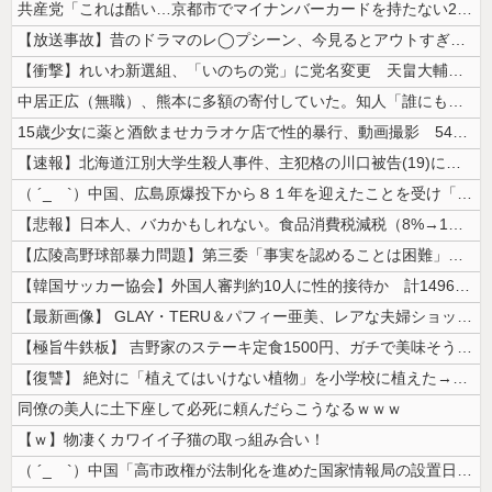
共産党「これは酷い…京都市でマイナンバーカードを持たない29万人がポイ...
【放送事故】昔のドラマのレ◯プシーン、今見るとアウトすぎる・・・
【衝撃】れいわ新選組、「いのちの党」に党名変更 天畠大輔氏が共同代表へ
中居正広（無職）、熊本に多額の寄付していた。知人「誰にも知られなくても...
15歳少女に薬と酒飲ませカラオケ店で性的暴行、動画撮影 54歳無職を再...
【速報】北海道江別大学生殺人事件、主犯格の川口被告(19)に無期懲役の...
（ ´_ゝ`）中国、広島原爆投下から８１年を迎えたことを受け「日本は原...
【悲報】日本人、バカかもしれない。食品消費税減税（8%→1%）に93....
【広陵高野球部暴力問題】第三委「事実を認めることは困難」元部員「SNS...
【韓国サッカー協会】外国人審判約10人に性的接待か 計1496回、約2...
【最新画像】 GLAY・TERU＆パフィー亜美、レアな夫婦ショットを公...
【極旨牛鉄板】 吉野家のステーキ定食1500円、ガチで美味そうｗｗｗ
【復讐】 絶対に「植えてはいけない植物」を小学校に植えた→20年経って...
同僚の美人に土下座して必死に頼んだらこうなるｗｗｗ
【ｗ】物凄くカワイイ子猫の取っ組み合い！
（ ´_ゝ`）中国「高市政権が法制化を進めた国家情報局の設置日が7月3...