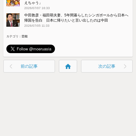
えちゃう」
2026/07/07 16:33
中田敦彦・福田萌夫妻、5年間暮らしたシンガポールから日本へ
帰国を告白 日本に帰りたいと言い出したのは中田
2026/07/05 11:33
カテゴリ：
芸能
home
前の記事
次の記事