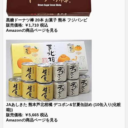
黒糖ドーナツ棒 20本 お菓子 熊本 フジバンビ
販売価格: ￥1,710 税込
Amazonの商品ページを見る
JAあしきた 熊本芦北柑橘 デコポン&甘夏缶詰め (10缶入り(化粧
箱))
販売価格: ￥5,665 税込
Amazonの商品ページを見る