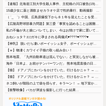
【速報】北海道江別大学生殺人事件、主犯格の川口被告(19)に無期懲役の判決
15歳少女に薬と酒飲ませカラオケ店で性的暴行、動画撮影 54歳無職を再逮捕 動画770本も見つかる
（ ´_ゝ`）中国、広島原爆投下から８１年を迎えたことを受け「日本は原爆被害者の立場で同情を買おうとするのを止めろ」
【広陵高野球部暴力問題】第三委「事実を認めることは困難」元部員「SNS開示請求開始」犯人として晒してた人達に損害賠償請求訴訟を起こす方針
私の不倫が夫と娘にバレてしまい、今はお情けで家に置いてもらっている状態です。行為を娘に見られていたなんて全く気付きませんでした。娘の「汚...
おねショタ？エ□ガキに孕まされる両儀式♥️????♥️????♥️
【神乳】 脱いだら凄いボーイッシュ女子、ボーイッシュがどうでも良くなる ”お○ぱい” がこちらｗｗｗｗｗ
【ｗ】物凄くカワイイ子猫の取っ組み合い！
熊本地震、「九州自動車道は混んでない」と実況しながら被災地へ向かう有名アナなどに批判殺到 全国紙記者「最新の状況をいち早く伝えることは報道機関としての責務」「情報を取り上げることには大きな意義がある」
海外「日本よ、お前がナンバーワンだ」 熊本地震直後の日本の対応のスピードに世界が衝撃
【猫】 ドアノブにカバンをかけていた。行けるかニャ？ → 猫はこうなります…
【猫】 ドアノブにカバンをかけていた。行けるかニャ？ → 猫はこうなります…
ネコ飼いが階段の上で袋を揺らす。キラ〜ン！ → 地下室からヤツが現れる…
【衝撃映像】バカが津波を撮影しに行った結果…