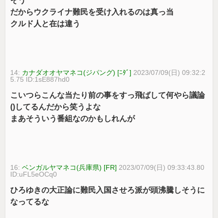
そう
だからウクライナ難民を受け入れるのは真っ当
クルド人と在は違う
14:
カナダオオヤマネコ(ジパング) [ﾆﾀﾞ]
2023/07/09(日) 09:32:2
5.75 ID:1sE887hd0
こいつらこんな当たり前の事をすっ飛ばして何やら議論
()してるんだから笑うよな
まあそういう番組なのかもしれんが
16:
ベンガルヤマネコ(兵庫県) [FR]
2023/07/09(日) 09:33:43.80
ID:uFL5eOCq0
ひろゆきの大正論に難民入国させろ派が頭沸騰しそうに
なってるな