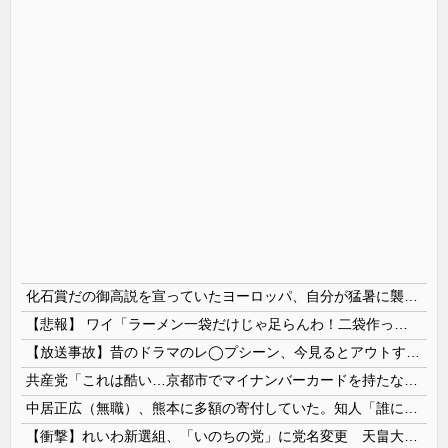
化石賞だの御高説を宣っていたヨーロッパ、自分が猛暑に襲われると為すすべべもなくダメージを受けてしまい……
【悲報】 ワイ「ラーメン一袋だけじゃ足らんわ！二袋作ったろ！」→結果ｗｗｗ
【放送事故】昔のドラマのレ◯プシーン、今見るとアウトすぎる・・・
共産党「これは酷い…京都市でマイナンバーカードを持たない29万人がポイント給付事業から排除された」
中居正広（無職）、熊本に多額の寄付していた。知人「誰にも知られなくてもいい、と公表してない」
【衝撃】れいわ新選組、「いのちの党」に党名変更 天畠大輔氏が共同代表へ