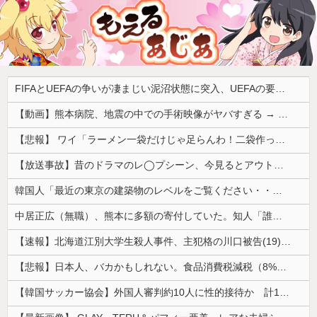
FIFAとUEFAの争いが凄まじい泥沼状態に突入、UEFAの要求を呑んだFIFAだったがUEFA側は強硬姿勢を崩さず……
【動画】熊本病院、地震の中での手術映像がヤバすぎる → 医療機器が飛び交う激震の中で患者を全身で庇う医師らの咄嗟の行動に世界中から絶賛の嵐
【悲報】 ワイ「ラーメン一袋だけじゃ足らんわ！二袋作ったろ！」→結果ｗｗｗ
【放送事故】昔のドラマのレ◯プシーン、今見るとアウトすぎる・・・
韓国人「最近の東京の建築物のレベルをご覧ください・・・」
中居正広（無職）、熊本に多額の寄付していた。知人「誰にも知られなくてもいい、と公表してない」
【速報】北海道江別大学生殺人事件、主犯格の川口被告(19)に無期懲役の判決
【悲報】日本人、バカかもしれない。食品消費税減税（8%→1%）に93.2%の国民が賛成してしまう
【韓国サッカー協会】外国人審判約10人に性的接待か 計1496回、約2億ウォン（約2200万円）