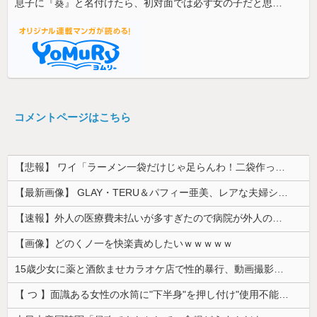
息子に『葵』と名付けたら、初対面では必ず女の子だと思われる。同じ名前でも避けられなかった勘違いとは…
コメントページはこちら
【悲報】 ワイ「ラーメン一袋だけじゃ足らんわ！二袋作ったろ！」→結果ｗｗｗ
【最新画像】 GLAY・TERU＆パフィー亜美、レアな夫婦ショットを公開してしまう！
【速報】外人の医療費未払いが多すぎたので病院が外人の治療を断るようになってしまう
【画像】どのくノ一を快楽責めしたいｗｗｗｗｗ
15歳少女に薬と酒飲ませカラオケ店で性的暴行、動画撮影 54歳無職を再逮捕 動画770本も見つかる
【 つ 】面識ある女性の水筒に"下半身"を押し付け"使用不能"にした疑い 66歳男を「器物損壊」容疑で逮捕 札幌市