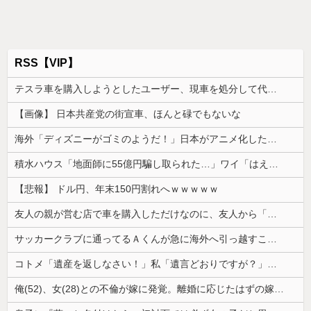
RSS【VIP】
テスラ車を購入しようとしたユーザー、現車を処分して代金を支払い、平日の納車日に予定を合わせた結果……
【画像】 日本共産党の街宣車、ほんと碌でもないな
海外「ディズニーがゴミのようだ！」日本がアニメ化した米人気SF作品に絶賛の声が殺到中
積水ハウス「地面師に55億円騙し取られた…」ワイ「はえーかわいそう…会社滅茶苦茶やろなぁ」
【悲報】 ドル円、年末150円割れへｗｗｗｗｗ
友人の親が営む店で車を購入しただけなのに、友人から「裏切った」と責められるようになった理由が理解できず…
サッカークラブに通ってるＡくんが急に海外へ引っ越すことに。一番仲良くしてた息子がショックを受けて...
コトメ「遺産を返しなさい！」私「遺言どおりですが？」→夫の遺産を巡る話し合いが思わぬ展開になって…
俺(52)、女(28)との不倫が嫁に発覚。離婚に応じたはずの嫁からエグすぎる攻撃が恐ろしすぎる