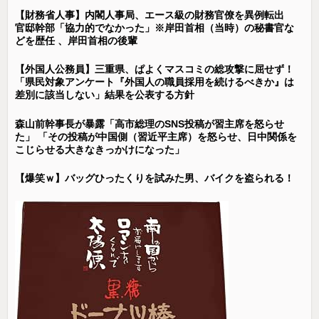
【財務省人事】内閣人事局、エース級の財務官僚を異例転出
官邸幹部「協力的でなかった」※岸田首相（当時）の秘書官な
どを歴任 、岸田首相の後輩
【外国人公務員】三重県、ぱよくマスコミの総攻撃に屈せず！
「県民対象アンケート『外国人の職員採用を続けるべきか』は
差別に該当しない」結果を公表する方針
森山前幹事長が暴露「高市総理のSNS投稿が習主席を怒らせ
た」 「その投稿が中国側（習近平主席）を怒らせ、日中関係を
こじらせる大きなきっかけになった」
【爆笑ｗ】バッグひったくりを試みた男、バイクを盗られる！