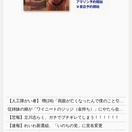
【人工障がい者】 甥(28)「両親が亡くなったんで僕のこと引き取ってほしいんですけど！」なんでいい年したヒキニートを引き取らなきゃいけないんだ...
従姉妹の娘が「ワイニートのジッジ（金持ち）」にやたら会いに来る理由ｗｗｗｗｗ
【悲報】立川志らく、ガチでブチギレてしまう！！！！！！
【速報】れいわ新選組、「いのちの党」に党名変更