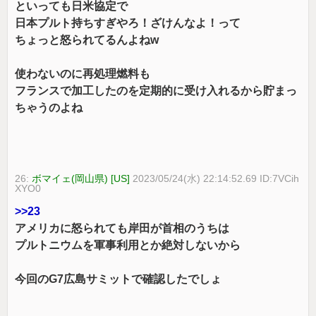
といっても日米協定で
日本プルト持ちすぎやろ！ざけんなよ！って
ちょっと怒られてるんよねw
使わないのに再処理燃料も
フランスで加工したのを定期的に受け入れるから貯まっ
ちゃうのよね
26:
ボマイェ(岡山県) [US]
2023/05/24(水) 22:14:52.69 ID:7VCih
XYO0
>>23
アメリカに怒られても岸田が首相のうちは
プルトニウムを軍事利用とか絶対しないから
今回のG7広島サミットで確認したでしょ