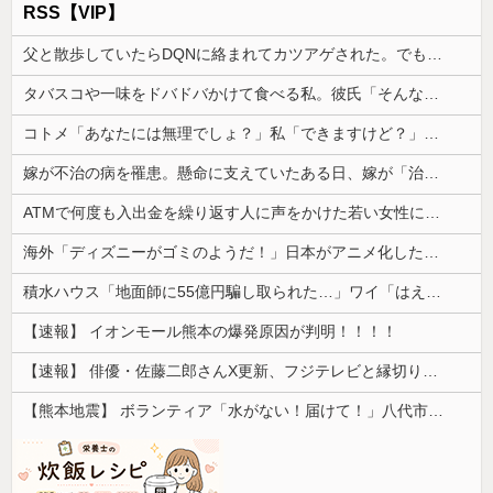
RSS【VIP】
父と散歩していたらDQNに絡まれてカツアゲされた。でも父のまさかの行動で立場が一気に逆転して…
タバスコや一味をドバドバかけて食べる私。彼氏「そんな辛いのよく食えるなｗ」私「そんな言い方しないで」→何気ない一言がきっかけで、まさかの展開に…
コトメ「あなたには無理でしょ？」私「できますけど？」→何も知らない前提で話しかけてくるコトメが止まらず…
嫁が不治の病を罹患。懸命に支えていたある日、嫁が「治らねぇもんは治らねぇんだよ」と言い出した
ATMで何度も入出金を繰り返す人に声をかけた若い女性にモヤっとする。若い人ってそんな余裕ないのかな？
海外「ディズニーがゴミのようだ！」日本がアニメ化した米人気SF作品に絶賛の声が殺到中
積水ハウス「地面師に55億円騙し取られた…」ワイ「はえーかわいそう…会社滅茶苦茶やろなぁ」
【速報】 イオンモール熊本の爆発原因が判明！！！！
【速報】 俳優・佐藤二郎さんX更新、フジテレビと縁切り宣言「僕のところは全てカットしてほしい、僕は心から、もうフジとは関わりたくないです」
【熊本地震】 ボランティア「水がない！届けて！」八代市市長「自分で取りに行って」