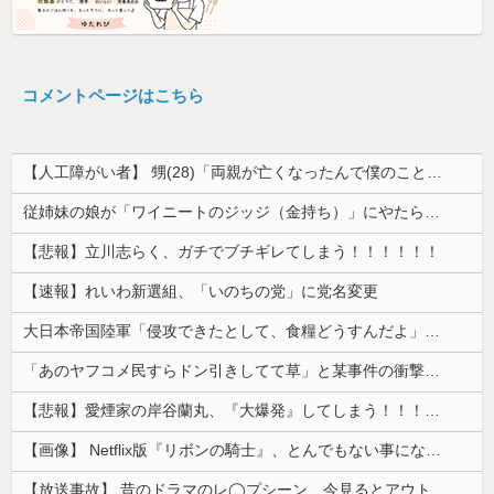
コメントページはこちら
【人工障がい者】 甥(28)「両親が亡くなったんで僕のこと引き取ってほしいんですけど！」なんでいい年したヒキニートを引き取らなきゃいけないんだ...
従姉妹の娘が「ワイニートのジッジ（金持ち）」にやたら会いに来る理由ｗｗｗｗｗ
【悲報】立川志らく、ガチでブチギレてしまう！！！！！！
【速報】れいわ新選組、「いのちの党」に党名変更
大日本帝国陸軍「侵攻できたとして、食糧どうすんだよ」大本営「現地調達」陸軍「え？」
「あのヤフコメ民すらドン引きしてて草」と某事件の衝撃的な公判が話題に、なんか変な力が働いてんのかってくらい……
【悲報】愛煙家の岸谷蘭丸、『大爆発』してしまう！！！！！！
【画像】 Netflix版『リボンの騎士』、とんでもない事になるｗｗｗｗｗ
【放送事故】 昔のドラマのレ◯プシーン、今見るとアウトすぎる・・・