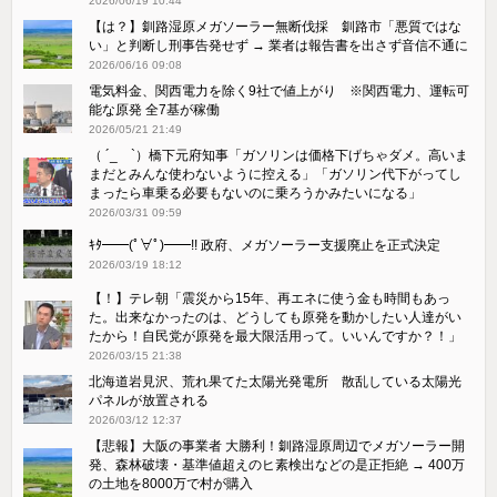
2026/06/19 10:44
【は？】釧路湿原メガソーラー無断伐採 釧路市「悪質ではな
い」と判断し刑事告発せず → 業者は報告書を出さず音信不通に
2026/06/16 09:08
電気料金、関西電力を除く9社で値上がり ※関西電力、運転可
能な原発 全7基が稼働
2026/05/21 21:49
（ ´_ゝ`）橋下元府知事「ガソリンは価格下げちゃダメ。高いま
まだとみんな使わないように控える」「ガソリン代下がってし
まったら車乗る必要もないのに乗ろうかみたいになる」
2026/03/31 09:59
ｷﾀ━━(ﾟ∀ﾟ)━━!! 政府、メガソーラー支援廃止を正式決定
2026/03/19 18:12
【！】テレ朝「震災から15年、再エネに使う金も時間もあっ
た。出来なかったのは、どうしても原発を動かしたい人達がい
たから！自民党が原発を最大限活用って。いいんですか？！」
2026/03/15 21:38
北海道岩見沢、荒れ果てた太陽光発電所 散乱している太陽光
パネルが放置される
2026/03/12 12:37
【悲報】大阪の事業者 大勝利！釧路湿原周辺でメガソーラー開
発、森林破壊・基準値超えのヒ素検出などの是正拒絶 → 400万
の土地を8000万で村が購入