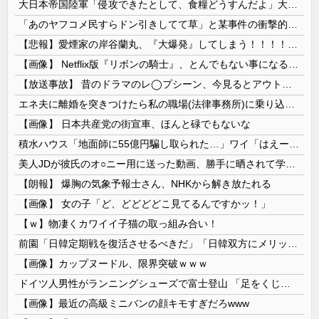
大日本帝国陸軍「侵攻できたとして、食糧どうすんだよ」大本営「現地調達」陸軍「え？」
「あのヤフコメ民すらドン引きしてて草」と某事件の衝撃的な公判が話題に、なんか変な力が働いてんのかってくらい……
【悲報】愛煙家の岸谷蘭丸、『大爆発』してしまう！！！！！！
【画像】 Netflix版『リボンの騎士』、とんでもない事になるｗｗｗｗｗ
【放送事故】 昔のドラマのレ◯プシーン、今見るとアウトすぎる・・・
エネ夫に離婚を突きつけたら私の職場(法律事務所)に乗り込んできた 堂々と「離婚の法律相談です。母の薦めでこちらに参りました」と言っているが、...
【画像】 日本共産党の街宣車、ほんと碌でもないな
積水ハウス「地面師に55億円騙し取られた…」ワイ「はえーかわいそう…会社滅茶苦茶やろなぁ」
美人JDが彼氏のオ○ニー用に送った動画、勝手に晒されて学校中の”共有オカズ” にされる
【朗報】 爆胸の気象予報士さん、NHKから解き放たれる
【画像】 女の子「ど、どどどどこ見てるんですかッ！」
【ｗ】物凄くカワイイ子猫の取っ組み合い！
前園「日韓定期戦を復活させるべきだ」「日韓双方にメリットがある」……日本へのメリットがなにもないんですが、それは
【画像】カップヌードル、限界突破ｗｗｗ
ドイツ人男性がランニングシューズで富士登山 「足をくじいて動けない」
【画像】最近の高級ミニバンの顔キモすぎだろwww