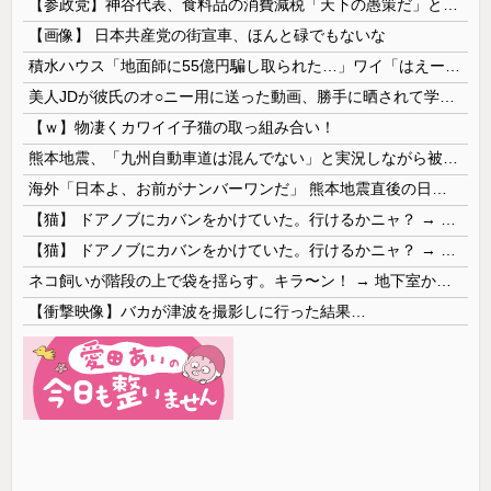
【参政党】神谷代表、食料品の消費減税「天下の愚策だ」と批判
【画像】 日本共産党の街宣車、ほんと碌でもないな
積水ハウス「地面師に55億円騙し取られた…」ワイ「はえーかわいそう…会社滅茶苦茶やろなぁ」
美人JDが彼氏のオ○ニー用に送った動画、勝手に晒されて学校中の”共有オカズ” にされる
【ｗ】物凄くカワイイ子猫の取っ組み合い！
熊本地震、「九州自動車道は混んでない」と実況しながら被災地へ向かう有名アナなどに批判殺到 全国紙記者「最新の状況をいち早く伝えることは報道機関としての責務」「情報を取り上げることには大きな意義がある」
海外「日本よ、お前がナンバーワンだ」 熊本地震直後の日本の対応のスピードに世界が衝撃
【猫】 ドアノブにカバンをかけていた。行けるかニャ？ → 猫はこうなります…
【猫】 ドアノブにカバンをかけていた。行けるかニャ？ → 猫はこうなります…
ネコ飼いが階段の上で袋を揺らす。キラ〜ン！ → 地下室からヤツが現れる…
【衝撃映像】バカが津波を撮影しに行った結果…