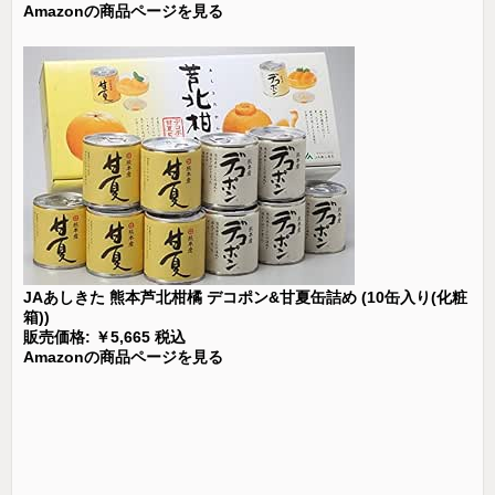
Amazonの商品ページを見る
JAあしきた 熊本芦北柑橘 デコポン&甘夏缶詰め (10缶入り(化粧
箱))
販売価格: ￥5,665 税込
Amazonの商品ページを見る