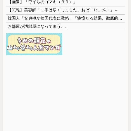
【画像】「ワイらのゴマキ（３９）」
【悲報】美容師「…手は尽くしました」おば「ｱｯ…ｯｽ…」→
韓国人「安貞桓が韓国代表に激怒！『惨憺たる結果、徹底的な刷新が必要だ』と監督や協会を痛烈批判」
お部屋が汚部屋になってまう、、