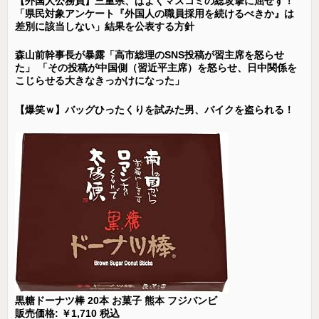
【外国人公務員】三重県、ぱよくマスコミの総攻撃に屈せず！
「県民対象アンケート『外国人の職員採用を続けるべきか』は
差別に該当しない」結果を公表する方針
森山前幹事長が暴露「高市総理のSNS投稿が習主席を怒らせ
た」 「その投稿が中国側（習近平主席）を怒らせ、日中関係を
こじらせる大きなきっかけになった」
【爆笑ｗ】バッグひったくりを試みた男、バイクを盗られる！
黒糖ドーナツ棒 20本 お菓子 熊本 フジバンビ
販売価格: ￥1,710 税込