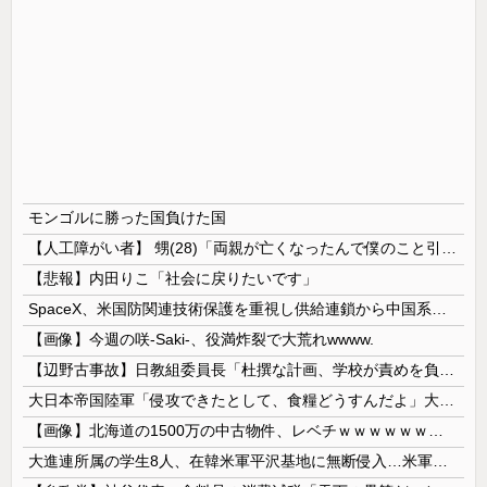
モンゴルに勝った国負けた国
【人工障がい者】 甥(28)「両親が亡くなったんで僕のこと引き取ってほしいんですけど！」なんでいい年したヒキニートを引き取らなきゃいけないんだ...
【悲報】内田りこ「社会に戻りたいです」
SpaceX、米国防関連技術保護を重視し供給連鎖から中国系を完全排除へ 供給業者に「中国籍人員をSpaceX向けの生産に関わらせないこと」「中国...
【画像】今週の咲-Saki-、役満炸裂で大荒れwwww.
【辺野古事故】日教組委員長「杜撰な計画、学校が責めを負うのは当然」としつつも、平和教育の意義強調「うちの運動方針は極めてバランス良い」
大日本帝国陸軍「侵攻できたとして、食糧どうすんだよ」大本営「現地調達」陸軍「え？」
【画像】北海道の1500万の中古物件、レベチｗｗｗｗｗｗｗｗｗｗｗｗｗｗｗｗｗｗｗｗ
大進連所属の学生8人、在韓米軍平沢基地に無断侵入…米軍により身柄拘束！