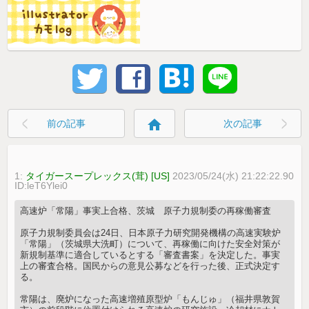
home
前の記事
次の記事
1:
タイガースープレックス(茸) [US]
2023/05/24(水) 21:22:22.90
ID:leT6Ylei0
高速炉「常陽」事実上合格、茨城 原子力規制委の再稼働審査
原子力規制委員会は24日、日本原子力研究開発機構の高速実験炉
「常陽」（茨城県大洗町）について、再稼働に向けた安全対策が
新規制基準に適合しているとする「審査書案」を決定した。事実
上の審査合格。国民からの意見公募などを行った後、正式決定す
る。
常陽は、廃炉になった高速増殖原型炉「もんじゅ」（福井県敦賀