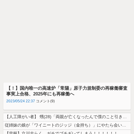
【！】国内唯一の高速炉「常陽」原子力規制委の再稼働審査
事実上合格、2025年にも再稼働へ
2023/05/24 22:37
コメント(9)
【人工障がい者】 甥(28)「両親が亡くなったんで僕のこと引き取ってほ...
従姉妹の娘が「ワイニートのジッジ（金持ち）」にやたら会いに来る理由ｗｗ...
【悲報】立川志らく、ガチでブチギレてしまう！！！！！！