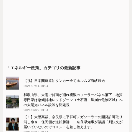
「エネルギー政策」カテゴリの最新記事
【祝】日本関連原油タンカー全てホルムズ海峡通過
2026/07/14 18:34
和歌山県、大雨で斜面が崩れ複数のソーラーパネル落下 地質
専門家は急傾斜地レッドゾーン（土石流・崖崩れ危険区域）へ
の太陽光パネル設置を問題視
2026/06/29 13:34
【！】大阪高裁、奈良県に平群町メガソーラーの開発許可取り
消し命令 住民側が逆転勝訴 奈良県知事が談話「判決文が
届いていないのでコメントを差し控えます」