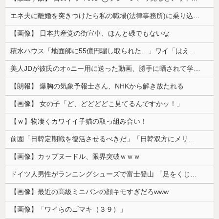
エネ夫に離婚を突きつけたら私の職場(法律事務所)に乗り込んできた 堂々と「離婚の法律相談です。母の薦めでこちらに参りました」と言っているが、...
【画像】 日本共産党の街宣車、ほんと碌でもないな
積水ハウス「地面師に55億円騙し取られた…」ワイ「はえーかわいそう…会社滅茶苦茶やろなぁ」
美人JDが彼氏のオ○ニー用に送った動画、勝手に晒されて学校中の”共有オカズ” にされる
【朗報】 爆胸の気象予報士さん、NHKから解き放たれる
【画像】 女の子「ど、どどどどこ見てるんですかッ！」
【ｗ】物凄くカワイイ子猫の取っ組み合い！
前園「日韓定期戦を復活させるべきだ」「日韓双方にメリットがある」……日本へのメリットがなにもないんですが、それは
【画像】カップヌードル、限界突破ｗｗｗ
ドイツ人男性がランニングシューズで富士登山 「足をくじいて動けない」
【画像】最近の高級ミニバンの顔キモすぎだろwww
【画像】「ワイらのゴマキ（３９）」