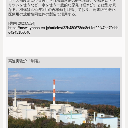
市）の前段階に位置付けられる高速炉の研究施設。冷却材にナト
リウムを使うなど、水を使う一般的な原発（軽水炉）とは型が異
なる。機構は2025年3月の再稼働を目指しており、高速炉開発や、
医療用の放射性同位体の製造で活用する。
[共同 2023.5.24]
https://news.yahoo.co.jp/articles/32b480678da8ef1df22f47ee70ddc
e424318e040
高速実験炉「常陽」