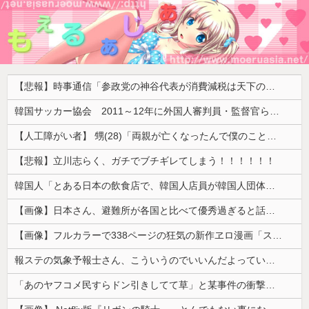
【悲報】時事通信「参政党の神谷代表が消費減税は天下の愚策と批判してるぞ！」 → 安藤幹事長「タイトルに偽りあり！『参政党は消費税廃止派、減税派』」ｗｗｗｗｗｗｗｗ
韓国サッカー協会 2011～12年に外国人審判員・監督官ら10数人を性接待（W杯予選、五輪予選が含まれる）国会議員が事実確認
【人工障がい者】 甥(28)「両親が亡くなったんで僕のこと引き取ってほしいんですけど！」なんでいい年したヒキニートを引き取らなきゃいけないんだ...
【悲報】立川志らく、ガチでブチギレてしまう！！！！！！
韓国人「とある日本の飲食店で、韓国人店員が韓国人団体客と口論になった理由がこちら・・・」
【画像】日本さん、避難所が各国と比べて優秀過ぎると話題に
【画像】フルカラーで338ページの狂気の新作ヱロ漫画「スパ・カイラクーア4」発売から2週間で7万部売れるｗｗｗｗｗ
報ステの気象予報士さん、こういうのでいいんだよっていう横乳の張り
「あのヤフコメ民すらドン引きしてて草」と某事件の衝撃的な公判が話題に、なんか変な力が働いてんのかってくらい……