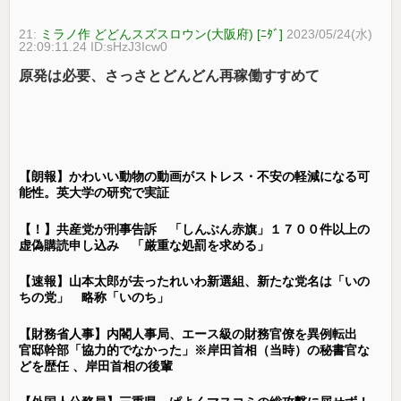
21:
ミラノ作 どどんスズスロウン(大阪府) [ﾆﾀﾞ]
2023/05/24(水)
22:09:11.24 ID:sHzJ3Icw0
原発は必要、さっさとどんどん再稼働すすめて
【朗報】かわいい動物の動画がストレス・不安の軽減になる可
能性。英大学の研究で実証
【！】共産党が刑事告訴 「しんぶん赤旗」１７００件以上の
虚偽購読申し込み 「厳重な処罰を求める」
【速報】山本太郎が去ったれいわ新選組、新たな党名は「いの
ちの党」 略称「いのち」
【財務省人事】内閣人事局、エース級の財務官僚を異例転出
官邸幹部「協力的でなかった」※岸田首相（当時）の秘書官な
どを歴任 、岸田首相の後輩