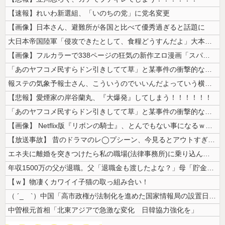
【速報】れいわ新選組、「いのちの党」に党名変更
【画像】日本さん、避難所が各国と比べて優秀過ぎると話題に
大日本帝国陸軍「侵攻できたとして、食糧どうすんだよ」大本営「現地調達」...
【画像】フルカラーで338ページの狂気の新作ヱロ漫画「スパ・カイラクー...
「あのヤフコメ民すらドン引きしてて草」と某事件の衝撃的な公判が話題に、...
報ステの気象予報士さん、こういうのでいいんだよっていう横乳の張り
【悲報】愛煙家の岸谷蘭丸、『大爆発』してしまう！！！！！！
「あのヤフコメ民すらドン引きしてて草」と某事件の衝撃的な公判が話題に、...
【画像】 Netflix版『リボンの騎士』、とんでもない事になるｗｗｗ...
【放送事故】 昔のドラマのレ◯プシーン、今見るとアウトすぎる・・・
エネ夫に離婚を突きつけたら私の職場(法律事務所)に乗り込んできた 堂々...
年収1500万の父が退職。父「退職金も渡したよな？」母「貯金なんてない...
【ｗ】物凄くカワイイ子猫の取っ組み合い！
（ ´_ゝ`）中国「高市政権が法制化を進めた国家情報局の設置日が7月3...
中曽根元首相「北東アジアで急激な変化 日韓協力強化を」