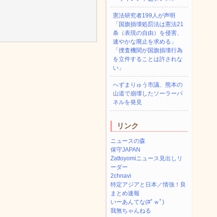
憲法研究者199人が声明
「国旗損壊処罰法は憲法21
条（表現の自由）を侵害、
速やかな廃止を求める」
「捜査機関が国旗損壊行為
を立件することは許されな
い」
へずまりゅう市議、熊本の
山道で崩壊したソーラーパ
ネルを発見
リンク
ニュースの森
保守JAPAN
Zattoyomiニュース見出しリ
ーダー
2chnavi
特定アジアと日本／情強！良
まとめ速報
いーあんてな(#ﾟｗﾟ)
我無ちゃんねる