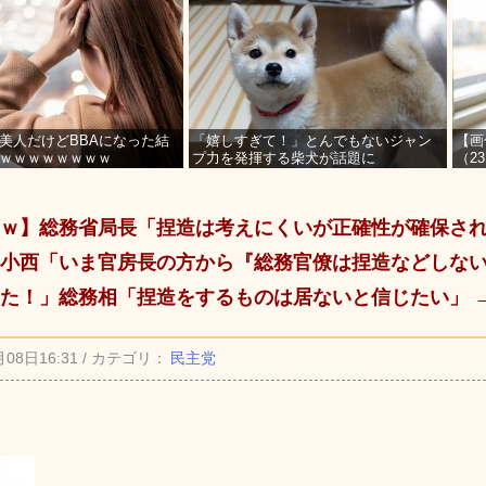
美人だけどBBAになった結
「嬉しすぎて！」とんでもないジャン
【画
ｗｗｗｗｗｗｗｗ
プ力を発揮する柴犬が話題に
（2
を募
ｗ】総務省局長「捏造は考えにくいが正確性が確保さ
小西「いま官房長の方から『総務官僚は捏造などしな
た！」総務相「捏造をするものは居ないと信じたい」 →
月08日16:31 / カテゴリ：
民主党