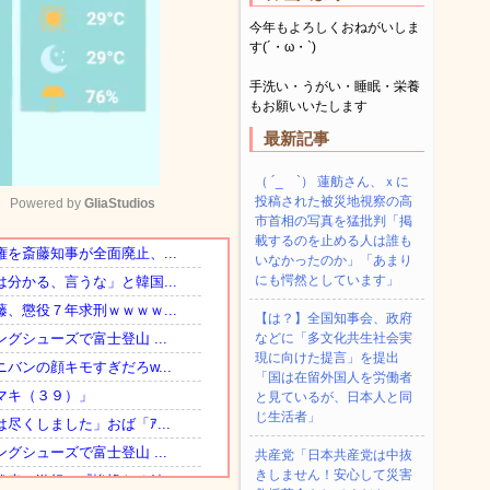
今年もよろしくおねがいしま
す(´・ω・`)
手洗い・うがい・睡眠・栄養
もお願いいたします
最新記事
（ ´_ゝ`） 蓮舫さん、ｘに
投稿された被災地視察の高
Powered by 
GliaStudios
市首相の写真を猛批判「掲
載するのを止める人は誰も
いなかったのか」「あまり
Mute
にも愕然としています」
【は？】全国知事会、政府
などに「多文化共生社会実
現に向けた提言」を提出
「国は在留外国人を労働者
と見ているが、日本人と同
じ生活者」
共産党「日本共産党は中抜
きしません！安心して災害