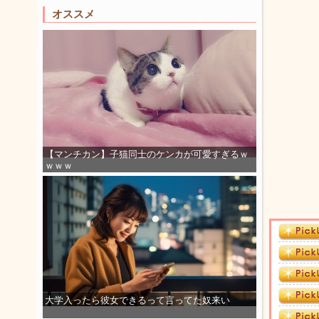
オススメ
【マンチカン】子猫同士のケンカが可愛すぎるｗ
ｗｗｗ
大学入ったら彼女できるって言ってた奴来い