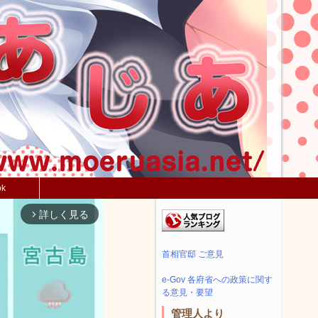
ok
詳しく見る
arrow_forward_ios
首相官邸 ご意見
e-Gov 各府省への政策に関す
る意見・要望
管理人より