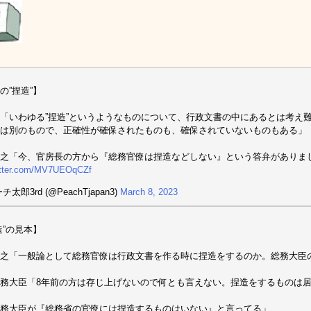
の”捏造”】
「いわゆる”捏造”というようなものについて、行政文書の中にあるとは考え
は別のもので、正確性が確保されたものも、確保されていないものもある」
之「今、官房長の方から『総務官僚は捏造などしない』という答弁がありまし
witter.com/MV7UEOqCZf
チ太郎3rd (@PeachTjapan3)
March 8, 2023
造”の見本】
之「一般論として総務官僚は行政文書を作る時に捏造をするのか。総務大臣
務大臣「8年前の方は存じ上げないので何とも言えない。捏造をするものは居
務大臣が『総務省の官僚には捏造するものはいない』と言ってる」