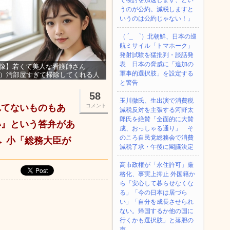
て検討を加速します、とい
うのが公約。減税しますと
いうのは公約じゃない！」
（ ´_ゝ`）北朝鮮、日本の巡
航ミサイル「‌トマホーク」
発射試験を猛批判・談話発
表 日本の脅威に「追加の
像】若くて美人な看護師さん
軍事的選択肢」を設定する
3）汚部屋すぎて掃除してくれる人
集ｗｗｗ
と警告
58
玉川徹氏、生出演で消費税
れてないものもあ
コメント
減税反対を主張する河野太
郎氏を絶賛「全面的に大賛
い』という答弁があ
成、おっしゃる通り」 そ
のころ自民党総務会で消費
 小「総務大臣が
減税了承・午後に閣議決定
高市政権が「永住許可」厳
格化、事実上抑止 外国籍か
ら「安心して暮らせなくな
る」「今の日本は居づら
い」「自分を成長させられ
ない。帰国するか他の国に
行くかも選択肢」と落胆の
声