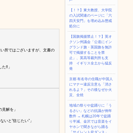
【！？】東大教授、大学院
の入試関連のページに「六
四天安門」を埋め込み懲戒
処分に
【国旗掲揚禁止！？】英オ
クソン州議会「公道にイン
グランド旗・英国旗を無許
難い所ではございますが、文書の
可で掲揚することを禁
止」、英高等裁判所も支
持 イギリス全土から猛反
た‼️」
発
京都 有名寺の住職が中国人
にマナー違反注意も「消さ
れるよ？」その後なぜか火
災、全焼
地域の祭りや盆踊りに「う
の見解を」
るさい」などの抗議が例年
数件 → 札幌は20年で盆踊
ないと”信じたい”」
り半減、金沢では音楽をイ
ヤホンで聞きながら踊る
「サイレント盆ダンス」