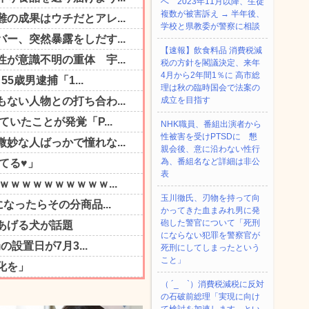
へ 2023年11月以降、生徒
複数が被害訴え → 半年後、
学校と県教委が警察に相談
【速報】飲食料品 消費税減
税の方針を閣議決定、来年
4月から2年間1％に 高市総
理は秋の臨時国会で法案の
成立を目指す
NHK職員、番組出演者から
性被害を受けPTSDに 懇
親会後、意に沿わない性行
為、番組名など詳細は非公
表
玉川徹氏、刃物を持って向
かってきた血まみれ男に発
砲した警官について「死刑
にならない犯罪を警察官が
死刑にしてしまったという
こと」
（ ´_ゝ`）消費税減税に反対
の石破前総理「実現に向け