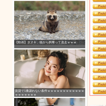
【動画】タヌキ、猫から餌奪って逃走ｗｗｗ
賃貸で1番譲れない条件ｗｗｗｗｗｗｗｗｗｗｗｗ
ｗｗｗｗｗｗｗ