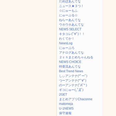
だめぽあんてな
ニュース★３つ！
☆にゅーもふ
にゅーぷる☆
ねらーあんてな
ウホウホあんてな
NEWS SELECT
キタコレ(ﾟ∀ﾟ)！！
わくてか！
NewsLog
にゅーぷろ
アナログあんてな
２ｃｈまとめちゃんねる
NEWS CHOICE
特亜流あんてな
Best Trend News
しぃアンテナ(*ﾟーﾟ)
つーアンテナ(*ﾟ∀ﾟ)
のーアンテナ(ﾟAﾟ* )
ギコにゅー(,,ﾟДﾟ)
2GET
まとめアプリChaconne
matomeja
U-1NEWS
保守速報