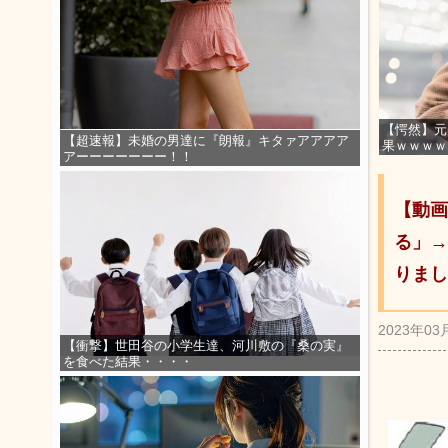
【愕然】元
【超速報】未婚の男達に『朗報』キタァアアアア
果ｗｗｗｗ
アーーーーーーー！！
【動画
る」→
りまし
2023年03
【衝撃】世田谷の小学生達、河川敷の『桑の実』
を食べた結果・・・・