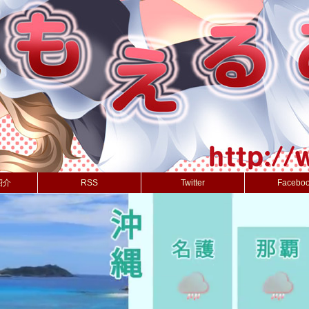
紹介
RSS
Twitter
Facebo