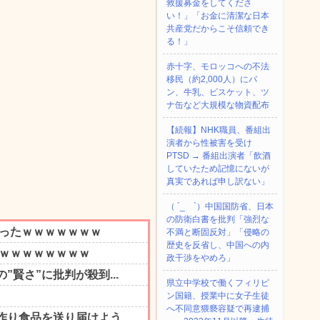
救援募金をしてくださ
い！」「お金に清潔な日本
共産党だからこそ信頼でき
る！」
赤十字、モロッコへの不法
移民（約2,000人）にパ
ン、牛乳、ビスケット、ツ
ナ缶など大規模な物資配布
【続報】NHK職員、番組出
演者から性被害を受け
PTSD → 番組出演者「飲酒
していたため記憶にないが
真実であれば申し訳ない」
（ ´_ゝ`）中国国防省、日本
の防衛白書を批判「強烈な
不満と断固反対」「侵略の
歴史を反省し、中国への内
政干渉をやめろ」
県立中学校で働くフィリピ
ン国籍、授業中に女子生徒
へ不同意猥褻容疑で再逮捕