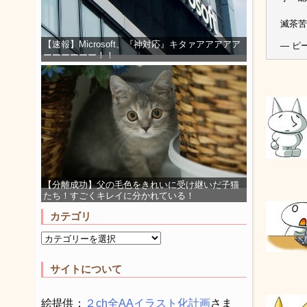
滅茶苦
【速報】Microsoft、『神対応』キタァアアアアア
— ピー
ーーーーーー！！
【分離成功】父の毛色をきれいに受け継いだ子猫
たち！すごくキレイに分かれている！
カテゴリ
サイトについて
絵提供：
２ch全AAイラスト化計画
さま