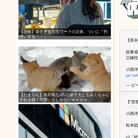
【悲報】楽すぎる在宅ワークの正体、ついに『判
明』する・・・・・・
【答弁
総務省
正確性
小西洋
pic.t
— ピー
【たまらん】無邪気な2匹の柴子犬ともみくちゃに
される猫！可愛いさしかないｗｗｗｗ
【”捏
小西洋
松本総
小「総