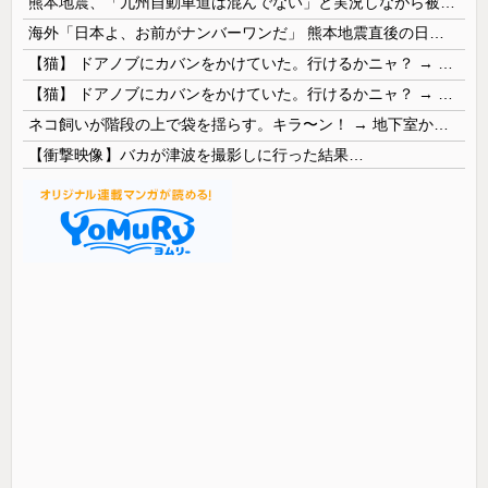
熊本地震、「九州自動車道は混んでない」と実況しながら被災地へ向かう有名アナなどに批判殺到 全国紙記者「最新の状況をいち早く伝えることは報道機関としての責務」「情報を取り上げることには大きな意義がある」
海外「日本よ、お前がナンバーワンだ」 熊本地震直後の日本の対応のスピードに世界が衝撃
【猫】 ドアノブにカバンをかけていた。行けるかニャ？ → 猫はこうなります…
【猫】 ドアノブにカバンをかけていた。行けるかニャ？ → 猫はこうなります…
ネコ飼いが階段の上で袋を揺らす。キラ〜ン！ → 地下室からヤツが現れる…
【衝撃映像】バカが津波を撮影しに行った結果…