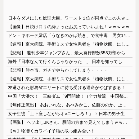
日本をダメにした総理大臣、ワースト１位が同点でこの人ｗｗｗｗｗｗ
【画像】日焼け口リの締まったお尻っていいよね！ｗｗｗｗｗ
ドン・キホーテ露店「うなぎのかば焼き」で食中毒 男女14人が発熱や腹痛など訴え…サルモネラ属の菌検出
【速報】京大病院、手術ミスで女性患者を「植物状態」にしてしまう・・・
【悲報】 週刊少年ジャンプさん、最大発行部数653万部から急降下でついに「100万部」を割ってしまうｗｗｗｗｗ
海外「日本なんて行くんじゃなかった…」 日本を知ってしまったディズニー信者、帰国後『本家』に失望する事態に
【悲報】熊本市、ガチでやらかしてしまう・・・・
【速報】京大病院、手術ミスで女性患者を「植物状態」にしてしまう・・・
左遷された財務省エリートに待ち受ける運命がやばすぎる！と話題に、経歴自体はとんでもないものだが……
中国「大洪水！」三峡ダム「9門開放！（全力放流」中国都市「三峡沿線の道路水没」中国政府「高速道路封鎖！」中国ダム「緊急放流に合わせて開門（土砂崩れ発生」→
【無修正流出】 あおいれな、あべみかこ、佐藤ののか、上川星空、美園和花！人気女優5人のマ●コが高画質で丸見えに！
女子生徒「土下座しながらオ○ニーしろ！」⇒ 日本の男子生徒への性的いじめ動画がエ□すぎる
【画像】 ヘソ出しJKさん、股間の方まで見えてしまうｗｗｗｗｗｗｗｗｗ
【ｗ】物凄くカワイイ子猫の取っ組み合い！