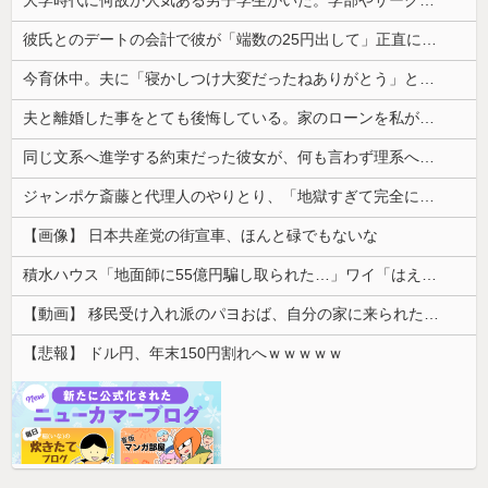
彼氏とのデートの会計で彼が「端数の25円出して」正直に出したらこうなったwww
今育休中。夫に「寝かしつけ大変だったねありがとう」と声を掛けてもらえたら救われると伝えたら「俺に褒められるために育児してるの？」と言われた
夫と離婚した事をとても後悔している。家のローンを私が引き継ぎ、生活が一気に苦しくなって...
同じ文系へ進学する約束だった彼女が、何も言わず理系へ変更していた。一言問いただしただけで関係が一変して…
ジャンポケ斎藤と代理人のやりとり、「地獄すぎて完全にコントになってる……」と衝撃を受ける人が続出中
【画像】 日本共産党の街宣車、ほんと碌でもないな
積水ハウス「地面師に55億円騙し取られた…」ワイ「はえーかわいそう…会社滅茶苦茶やろなぁ」
【動画】 移民受け入れ派のパヨおば、自分の家に来られたら全力で拒否るｗｗｗｗｗｗｗｗｗｗｗｗ
【悲報】 ドル円、年末150円割れへｗｗｗｗｗ