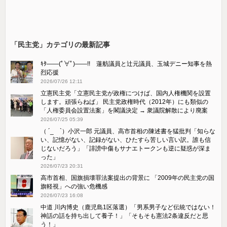
「民主党」カテゴリの最新記事
ｷﾀ――(ﾟ∀ﾟ)――!! 蓮舫議員と辻元議員、玉城デニー知事を熱
烈応援
2026/07/26 12:11
立憲民主党「立憲民主党が政権につけば、国内人権機関を設置
します。頑張らねば」 民主党政権時代（2012年）にも類似の
「人権委員会設置法案」を閣議決定 → 衆議院解散により廃案
2026/07/25 05:39
（ ´_ゝ`）小沢一郎 元議員、高市首相の陳述書を猛批判「知らな
い、記憶がない、記録がない、ひたすら苦しい言い訳。誰も信
じないだろう」「誹謗中傷もサナエトークンも逆に疑惑が深ま
った」
2026/07/23 20:31
高市首相、国旗損壊罪法案提出の背景に 「2009年の民主党の国
旗軽視」への強い危機感
2026/07/23 16:08
中道 川内博史（鹿児島1区落選）「男系男子など伝統ではない！
神話の話を持ち出して養子！」「そもそも憲法2条違反だと思
う！」