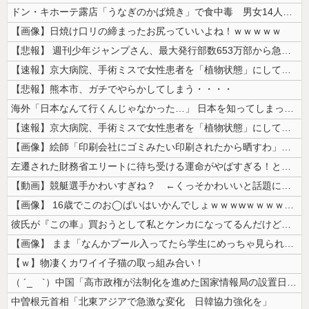
ドン・キホーテ露店「うなぎのかば焼き」で食中毒 男女14人が発熱や腹痛...
【画像】日焼け口リの締まったお尻っていいよね！ｗｗｗｗｗ
【悲報】 週刊少年ジャンプさん、最大発行部数653万部から急降下でつい...
【速報】京大病院、手術ミスで女性患者を「植物状態」にしてしまう・・・
【悲報】熊本市、ガチでやらかしてしまう・・・・
海外「日本なんて行くんじゃなかった…」 日本を知ってしまったディズニー...
【速報】京大病院、手術ミスで女性患者を「植物状態」にしてしまう・・・
【画像】絵師「印刷会社にゴミみたい印刷されたから晒すわ」→お前がクレー...
左遷された財務省エリートに待ち受ける運命がやばすぎる！と話題に、経歴自...
【動画】競艇選手かわいすぎね？ ←くっそかわいいと話題にｗｗｗ 【Pi...
【画像】 16歳でこのお◯ぱいはいかんでしょｗｗｗwｗｗｗｗｗｗｗｗ❤
彼氏が『この車』買おうとして私とケンカになってるんだけどｗｗｗｗｗｗ
【画像】 まま「なんかプール入ってたら学生にめっちゃ見られたw」
【ｗ】物凄くカワイイ子猫の取っ組み合い！
（ ´_ゝ`）中国「高市政権が法制化を進めた国家情報局の設置日が7月3...
中曽根元首相「北東アジアで急激な変化 日韓協力強化を」