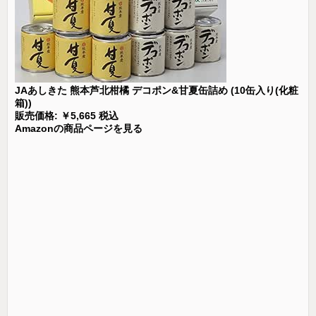
JAあしきた 熊本芦北柑橘 デコポン&甘夏缶詰め (10缶入り(化粧
箱))
販売価格: ￥5,665 税込
Amazonの商品ページを見る