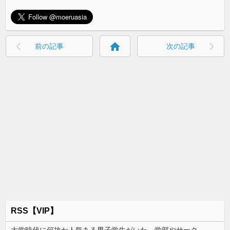
home
前の記事
次の記事
RSS【VIP】
大学時代に何故か人気ある男子学生がいた。学部やサークルの垣根を問わずにあらゆる飲み会に呼ばれていた