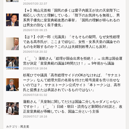
2026/07/20 22:37
【ｗ】鳩山元首相「国民の多くは愛子内親王が次の天皇陛下に
相応しい方だと理解している」「陛下のお気持ちを無視し、男
系男子優先に皇室典範改悪の暴挙」「国民の理解が得られるの
は男女の別なく長子優先」
2026/07/20 06:15
【は？】小沢一郎（元議員）「そもそもの疑問。なぜ女性総理
である高市氏が、ここまで頑なに、女性・女系天皇の議論その
ものを封殺するのか？この人は夫婦別姓導入にも反対」
2026/07/18 20:32
（ ´_ゝ`）蓮舫さん「総理が国会出席を拒絶！」→ 出席は国会運
営が決定「皇室典範の議論1時間だけ！」→ 9年前から議論
2026/07/18 18:04
杉尾ひでや議員「高市総理サイドのOKがなければ、『サナエト
ークン』なんて総理大臣の名前を付けた暗号資産を売り出せな
いのでは？」 サナエトークン公式サイト「本トークンは、高市
氏と提携または承認されているものではない」
2026/07/18 01:32
蓮舫さん「天皇制に関してだけは国論二分しちゃダメじゃない
ですか！」 （ ´_ゝ`）日経・朝日・読売など新聞社の社説と、改
正皇室典範が乖離している、国論二分という主張
2026/07/17 18:16
カテゴリ：
民主党