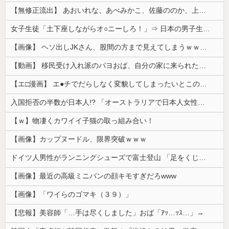
【無修正流出】 あおいれな、あべみかこ、佐藤ののか、上川星空、美園和花！人気女優5人のマ●コが高画質で丸見えに！
女子生徒「土下座しながらオ○ニーしろ！」⇒ 日本の男子生徒への性的いじめ動画がエ□すぎる
【画像】 ヘソ出しJKさん、股間の方まで見えてしまうｗｗｗｗｗｗｗｗｗ
【動画】 移民受け入れ派のパヨおば、自分の家に来られたら全力で拒否るｗｗｗｗｗｗｗｗｗｗｗｗ
【エ□漫画】 エ●チでだらしなく変貌してしまったいとこのお姉ちゃんにチン○ン搾り取られちゃうショタ君…！
入国拒否の半数が日本人!? 「オーストラリアで日本人女性が売春」
【ｗ】物凄くカワイイ子猫の取っ組み合い！
【画像】カップヌードル、限界突破ｗｗｗ
ドイツ人男性がランニングシューズで富士登山 「足をくじいて動けない」
【画像】最近の高級ミニバンの顔キモすぎだろwww
【画像】「ワイらのゴマキ（３９）」
【悲報】美容師「…手は尽くしました」おば「ｱｯ…ｯｽ…」→