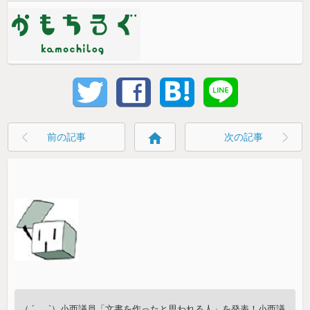
home
前の記事
次の記事
（ ´_ゝ`）小西議員「文書を作ったと思われる人」を発表！小西議