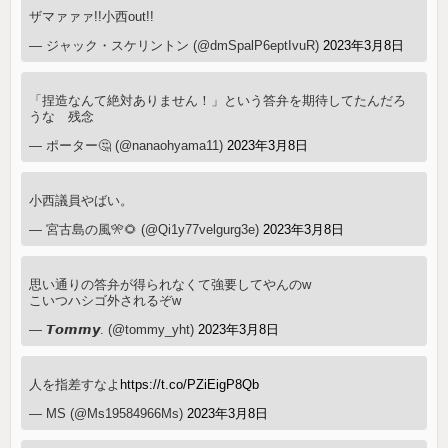
ザマァァァ!!小西out!!
— ジャック・スケリントン (@dmSpalP6eptIvuR)
2023年3月8日
「捏造なんて絶対ありません！」という答弁を期待してたんだろ
うな 残念
— ポーター🤔 (@nanaohyama11)
2023年3月8日
小西議員やばい。
— 宮古島の風🎌🌻 (@Qi1y77velgurg3e)
2023年3月8日
思い通りの答弁が得られなくて強要してやんのw
こいつハシゴ外されるぞw
— 𝙏𝙤𝙢𝙢𝙮. (@tommy_yht)
2023年3月8日
人を指差すなよ
https://t.co/PZiEigP8Qb
— MS (@Ms19584966Ms)
2023年3月8日