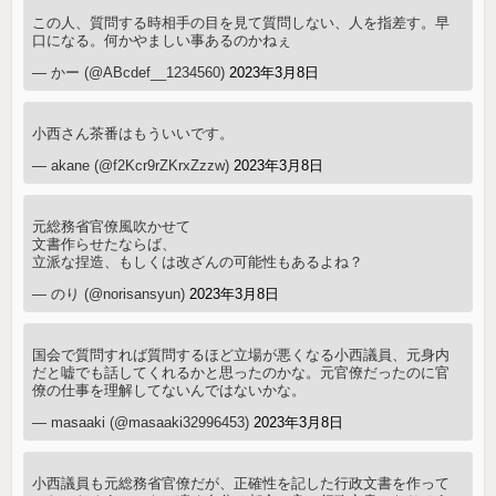
この人、質問する時相手の目を見て質問しない、人を指差す。早
口になる。何かやましい事あるのかねぇ
— かー (@ABcdef__1234560)
2023年3月8日
小西さん茶番はもういいです。
— akane (@f2Kcr9rZKrxZzzw)
2023年3月8日
元総務省官僚風吹かせて
文書作らせたならば、
立派な捏造、もしくは改ざんの可能性もあるよね？
— のり (@norisansyun)
2023年3月8日
国会で質問すれば質問するほど立場が悪くなる小西議員、元身内
だと嘘でも話してくれるかと思ったのかな。元官僚だったのに官
僚の仕事を理解してないんではないかな。
— masaaki (@masaaki32996453)
2023年3月8日
小西議員も元総務省官僚だが、正確性を記した行政文書を作って