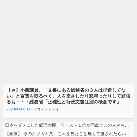
【ｗ】小西議員、「文書にある総務省の３人は捏造してな
い」と言質を取るべく、人を指さしたり怒鳴ったりして頑張
るも・・・総務省「正確性と行政文書は別の概念です」
2023/03/08 14:38
コメント(71)
日本をダメにした総理大臣、ワースト１位が同点でこの人ｗｗｗｗｗｗ
【画像】 今のクソガキ共、これを見たこと無くて渡されたらパニクるらしい...