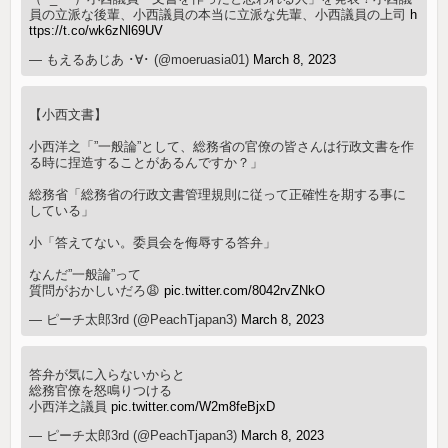
員の立派な後輩、小西議員の本当に立派な先輩、小西議員の上司
h
ttps://t.co/wk6zNl69UV
— もえるあじあ ･∀･ (@moeruasia01)
March 8, 2023
【小西文書】
小西洋之「”一般論”として、総務省の官僚の皆さんは行政文書を作
る時に捏造することがあるんですか？」
総務省「総務省の行政文書管理規則に従って正確性を期する事に
している」
小「答えてない。委員会を侮辱する答弁」
なんだ”一般論”って
質問がおかしいだろ😩
pic.twitter.com/8042rvZNkO
— ピーチ太郎3rd (@PeachTjapan3)
March 8, 2023
答弁が気に入らないからと
総務官僚を怒鳴りつける
小西洋之議員
pic.twitter.com/W2m8feBjxD
— ピーチ太郎3rd (@PeachTjapan3)
March 8, 2023