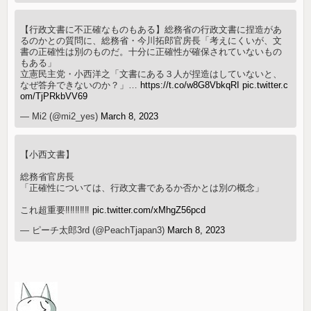
【行政文書に不正確なものもある】総務省の行政文書に捏造があ
るのかとの質問に、総務省・今川拓郎官房長「考えにくいが、文
書の正確性は別のものだ。十分に正確性が確保されていないもの
もある」
立憲民主党・小西洋之「文書にある３人が捏造はしていないと、
なぜ答弁できないのか？」…
https://t.co/w8G8VbkqRI
pic.twitter.c
om/TjPRkbVV69
— Mi2 (@mi2_yes)
March 8, 2023
【小西文書】
総務省官房長
「正確性については、行政文書であるか否かとは別の概念」
これ超重要‼️‼️‼️‼️‼️
pic.twitter.com/xMhgZ56pcd
— ピーチ太郎3rd (@PeachTjapan3)
March 8, 2023