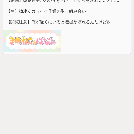
【動画】競艇選手かわいすぎね？ ←くっそかわいいと話題にｗｗｗ 【Pickup07092031】
【ｗ】物凄くカワイイ子猫の取っ組み合い！
【閲覧注意】俺が近くにいると機械が壊れるんだけどさ