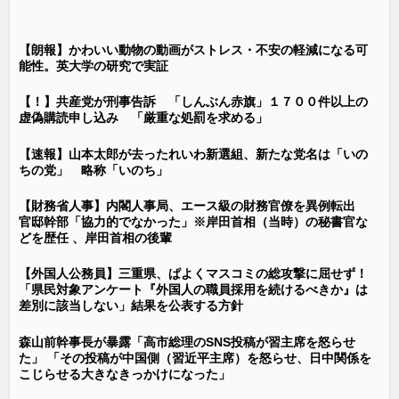
【朗報】かわいい動物の動画がストレス・不安の軽減になる可
能性。英大学の研究で実証
【！】共産党が刑事告訴 「しんぶん赤旗」１７００件以上の
虚偽購読申し込み 「厳重な処罰を求める」
【速報】山本太郎が去ったれいわ新選組、新たな党名は「いの
ちの党」 略称「いのち」
【財務省人事】内閣人事局、エース級の財務官僚を異例転出
官邸幹部「協力的でなかった」※岸田首相（当時）の秘書官な
どを歴任 、岸田首相の後輩
【外国人公務員】三重県、ぱよくマスコミの総攻撃に屈せず！
「県民対象アンケート『外国人の職員採用を続けるべきか』は
差別に該当しない」結果を公表する方針
森山前幹事長が暴露「高市総理のSNS投稿が習主席を怒らせ
た」 「その投稿が中国側（習近平主席）を怒らせ、日中関係を
こじらせる大きなきっかけになった」