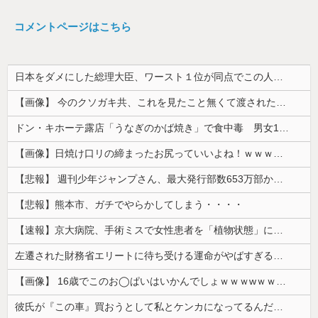
コメントページはこちら
日本をダメにした総理大臣、ワースト１位が同点でこの人ｗｗｗｗｗｗ
【画像】 今のクソガキ共、これを見たこと無くて渡されたらパニクるらしいｗｗｗｗｗｗｗｗｗｗｗｗｗ
ドン・キホーテ露店「うなぎのかば焼き」で食中毒 男女14人が発熱や腹痛など訴え…サルモネラ属の菌検出
【画像】日焼け口リの締まったお尻っていいよね！ｗｗｗｗｗ
【悲報】 週刊少年ジャンプさん、最大発行部数653万部から急降下でついに「100万部」を割ってしまうｗｗｗｗｗ
【悲報】熊本市、ガチでやらかしてしまう・・・・
【速報】京大病院、手術ミスで女性患者を「植物状態」にしてしまう・・・
左遷された財務省エリートに待ち受ける運命がやばすぎる！と話題に、経歴自体はとんでもないものだが……
【画像】 16歳でこのお◯ぱいはいかんでしょｗｗｗwｗｗｗｗｗｗｗｗ❤
彼氏が『この車』買おうとして私とケンカになってるんだけどｗｗｗｗｗｗ