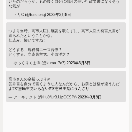
いたのだろうか。もの凄く自分に都合の良い行政文書になりそう
な気が
— トリC (@torictoriq)
2023年3月8日
つまり当時、高市大臣に確認を取らずに、高市大臣の発言文書が
造られたということかな。
仕込み、怖いですね！
どうする、総務省エース官僚？
どうする、立憲民主党、小西洋之？
— ゆっくりくま🌸 (@kuma_7a7)
2023年3月8日
高市さんの余裕っぷりw
答弁書を自分で書くような人なんだから、お前とは格が違うんだ
よ
#立憲民主党いらない
#立憲民主党にうんざり
— アーキテクト (@Hu8fUrBJ1pGCSPr)
2023年3月8日