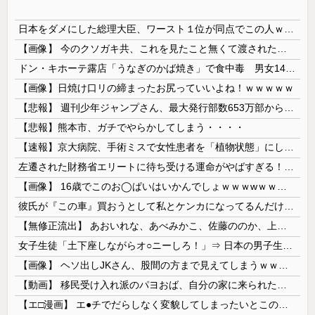
日本をダメにした総理大臣、ワースト１位が同点でこの人ｗｗｗｗｗｗ
【画像】 今のクソガキ共、これを見たこと無くて渡されたらパニクるらしいｗｗｗｗｗｗｗｗｗｗｗｗｗ
ドン・キホーテ露店「うなぎのかば焼き」で食中毒 男女14人が発熱や腹痛など訴え…サルモネラ属の菌検出
【画像】日焼け口リの締まったお尻っていいよね！ｗｗｗｗｗ
【悲報】 週刊少年ジャンプさん、最大発行部数653万部から急降下でついに「100万部」を割ってしまうｗｗｗｗｗ
【悲報】熊本市、ガチでやらかしてしまう・・・・
【速報】京大病院、手術ミスで女性患者を「植物状態」にしてしまう・・・
左遷された財務省エリートに待ち受ける運命がやばすぎる！と話題に、経歴自体はとんでもないものだが……
【画像】 16歳でこのお◯ぱいはいかんでしょｗｗｗwｗｗｗｗｗｗｗｗ❤
彼氏が『この車』買おうとして私とケンカになってるんだけどｗｗｗｗｗｗ
【無修正流出】 あおいれな、あべみかこ、佐藤ののか、上川星空、美園和花！人気女優5人のマ●コが高画質で丸見えに！
女子生徒「土下座しながらオ○ニーしろ！」⇒ 日本の男子生徒への性的いじめ動画がエ□すぎる
【画像】 ヘソ出しJKさん、股間の方まで見えてしまうｗｗｗｗｗｗｗｗｗ
【動画】 移民受け入れ派のパヨおば、自分の家に来られたら全力で拒否るｗｗｗｗｗｗｗｗｗｗｗｗ
【エ□漫画】 エ●チでだらしなく変貌してしまったいとこのお姉ちゃんにチン○ン搾り取られちゃうショタ君…！