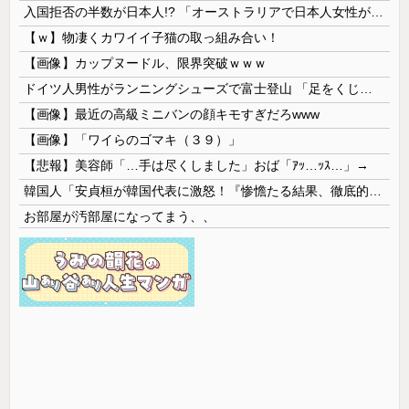
入国拒否の半数が日本人!? 「オーストラリアで日本人女性が売春」
【ｗ】物凄くカワイイ子猫の取っ組み合い！
【画像】カップヌードル、限界突破ｗｗｗ
ドイツ人男性がランニングシューズで富士登山 「足をくじいて動けない」
【画像】最近の高級ミニバンの顔キモすぎだろwww
【画像】「ワイらのゴマキ（３９）」
【悲報】美容師「…手は尽くしました」おば「ｱｯ…ｯｽ…」→
韓国人「安貞桓が韓国代表に激怒！『惨憺たる結果、徹底的な刷新が必要だ』と監督や協会を痛烈批判」
お部屋が汚部屋になってまう、、