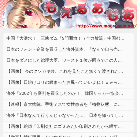
中国「大洪水！」三峡ダム「9門開放！（全力放流」中国都市「三峡沿線の道路水没」中国政府「高速道路封鎖！」中国ダム「緊急放流に合わせて開門（土砂崩れ発生」→
日本のフォント企業を買収した海外資本、「なんで自ら売上ゼロにするようなことするの」とドン引きするような方針転換を……
日本をダメにした総理大臣、ワースト１位が同点でこの人ｗｗｗｗｗｗ
【画像】 今のクソガキ共、これを見たこと無くて渡されたらパニクるらしいｗｗｗｗｗｗｗｗｗｗｗｗｗ
【画像】日焼け口リの締まったお尻っていいよね！ｗｗｗｗｗ
海外「2002年も審判を買収したのか！」韓国サッカー協会による国際試合の審判買収が発覚し大騒ぎ！【海外の反応】
【速報】京大病院、手術ミスで女性患者を「植物状態」にしてしまう・・・
海外「日本なんて行くんじゃなかった…」 日本を知ってしまったディズニー信者、帰国後『本家』に失望する事態に
【画像】絵師「印刷会社にゴミみたい印刷されたから晒すわ」→お前がクレーマーだと大炎上