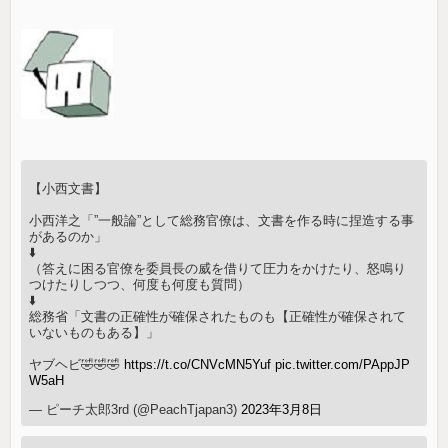
【小西文書】
小西洋之「”一般論”として総務官僚は、文書を作る時に捏造する事
があるのか」
⬇️
（答えに困る官僚を委員長の威を借りて圧力をかけたり、怒鳴り
つけたりしつつ、何度も何度も質問）
⬇️
総務省「文書の正確性が確保されたものも【正確性が確保されて
いないものもある】」
ヤブヘビ🤣🤣🤣
https://t.co/CNVcMN5Yuf
pic.twitter.com/PAppJP
W5aH
— ピーチ太郎3rd (@PeachTjapan3)
2023年3月8日