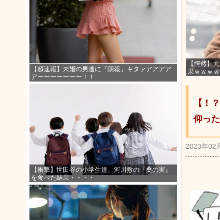
【愕然】元
【超速報】未婚の男達に『朗報』キタァアアアア
果ｗｗｗｗ
アーーーーーーー！！
【！？
仰った
2023年02
【衝撃】世田谷の小学生達、河川敷の『桑の実』
を食べた結果・・・・