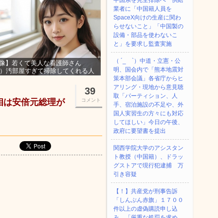
中国系を完全排除へ 供給
業者に「中国籍人員を
SpaceX向けの生産に関わ
らせないこと」「中国製の
設備・部品を使わないこ
と」を要求し監査実施
（ ´_ゝ`）中道・立憲・公
像】若くて美人な看護師さん
明、国会内で「熊本地震対
3）汚部屋すぎて掃除してくれる人
集ｗｗｗ
策本部会議」各省庁からヒ
アリング・現地から意見聴
39
取「パーティション、人
相は安倍元総理が
コメント
手、宿泊施設の不足や、外
国人実習生の方々にも対応
してほしい」今日の午後、
政府に要望書を提出
関西学院大学のアシスタン
ト教授（中国籍）、ドラッ
グストアで現行犯逮捕 万
引き容疑
【！】共産党が刑事告訴
「しんぶん赤旗」１７００
件以上の虚偽購読申し込
み 「厳重な処罰を求め