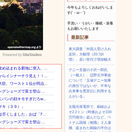
今年もよろしくおねがいしま
す(´・ω・`)
手洗い・うがい・睡眠・栄養
もお願いいたします
最新記事
東大調査「外国人受け入れ
反対」大幅増（20.7pt
Powered by 
GliaStudios
増）、若い世代で増加幅大
デニー支援の小沢一郎氏
Mute
（一般人）、辺野古沖事故
について「玉城デニー知事
の責任ではないが、不幸な
出来事を悪宣伝に利用する
人がいる」
太陽光発電所で、銅線およ
そ2.2トン（時価およそ330
万円相当）盗んだなど、ベ
トナム国籍（無職）２人逮
捕、盗まれた銅線の半分は