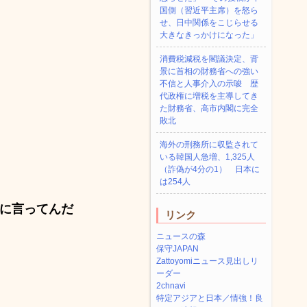
国側（習近平主席）を怒ら
せ、日中関係をこじらせる
大きなきっかけになった」
消費税減税を閣議決定、背
景に首相の財務省への強い
不信と人事介入の示唆 歴
代政権に増税を主導してき
た財務省、高市内閣に完全
敗北
海外の刑務所に収監されて
いる韓国人急増、1,325人
（詐偽が4分の1） 日本に
は254人
に言ってんだ
リンク
ニュースの森
保守JAPAN
Zattoyomiニュース見出しリ
ーダー
2chnavi
特定アジアと日本／情強！良