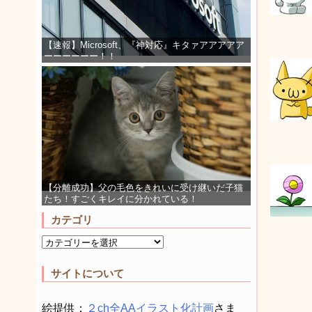
【速報】Microsoft、『神対応』キタァアアアアア
ーーーーーー！！
【分離成功】父の毛色をきれいに受け継いだ子猫
たち！すごくキレイに分かれている！
カテゴリ
サイトについて
絵提供：
２ch全AAイラスト化計画
さま