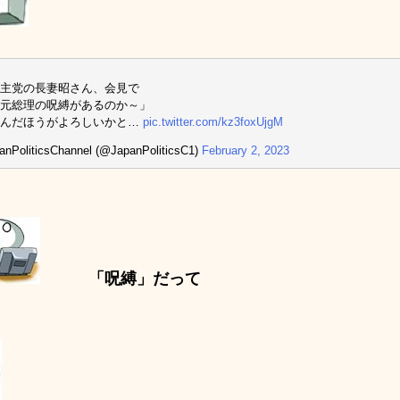
主党の長妻昭さん、会見で
元総理の呪縛があるのか～」
選んだほうがよろしいかと…
pic.twitter.com/kz3foxUjgM
nPoliticsChannel (@JapanPoliticsC1)
February 2, 2023
「呪縛」だって