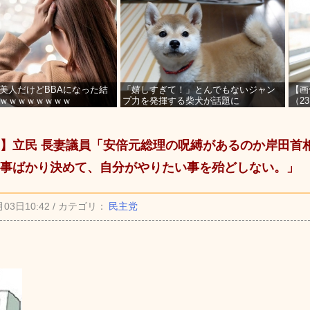
美人だけどBBAになった結
「嬉しすぎて！」とんでもないジャン
【画
ｗｗｗｗｗｗｗｗ
プ力を発揮する柴犬が話題に
（2
を募
】立民 長妻議員「安倍元総理の呪縛があるのか岸田首
事ばかり決めて、自分がやりたい事を殆どしない。」
月03日10:42 / カテゴリ：
民主党