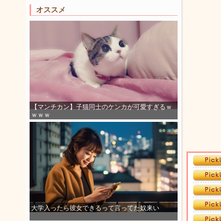
オススメ
【マンチカン】子猫同士のケンカが可愛すぎるｗ
ｗｗｗ
大学入ったら彼女できるって言ってた奴来い