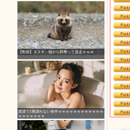
【動画】タヌキ、猫から餌奪って逃走ｗｗｗ
賃貸で1番譲れない条件ｗｗｗｗｗｗｗｗｗｗｗｗ
ｗｗｗｗｗｗｗ