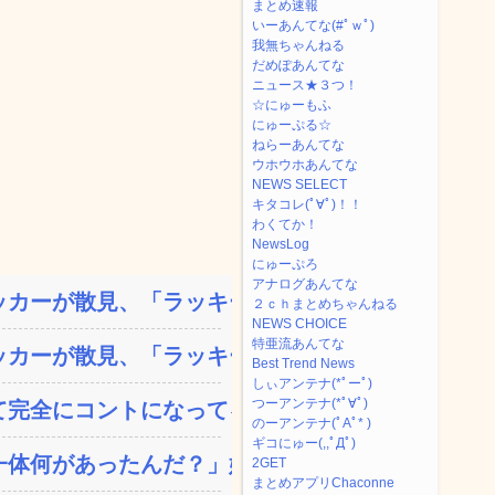
まとめ速報
いーあんてな(#ﾟｗﾟ)
我無ちゃんねる
だめぽあんてな
ニュース★３つ！
☆にゅーもふ
にゅーぷる☆
ねらーあんてな
ウホウホあんてな
NEWS SELECT
キタコレ(ﾟ∀ﾟ)！！
わくてか！
NewsLog
にゅーぷろ
アナログあんてな
カーが散見、「ラッキー」...
２ｃｈまとめちゃんねる
NEWS CHOICE
特亜流あんてな
カーが散見、「ラッキー」...
Best Trend News
しぃアンテナ(*ﾟーﾟ)
つーアンテナ(*ﾟ∀ﾟ)
完全にコントになってる…...
のーアンテナ(ﾟAﾟ* )
ギコにゅー(,,ﾟДﾟ)
体何があったんだ？」嫁「...
2GET
まとめアプリChaconne