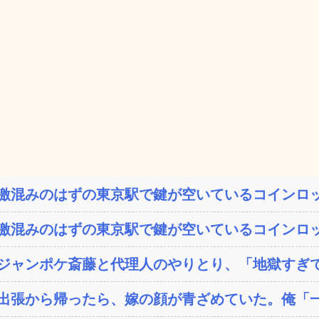
激混みのはずの東京駅で鍵が空いているコインロッ
激混みのはずの東京駅で鍵が空いているコインロッ
ジャンポケ斎藤と代理人のやりとり、「地獄すぎて
出張から帰ったら、嫁の顔が青ざめていた。俺「一