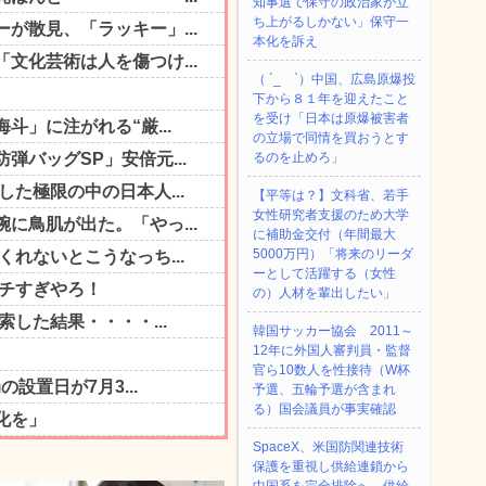
知事選で保守の政治家が立
ち上がるしかない」保守一
本化を訴え
（ ´_ゝ`）中国、広島原爆投
下から８１年を迎えたこと
を受け「日本は原爆被害者
の立場で同情を買おうとす
るのを止めろ」
【平等は？】文科省、若手
女性研究者支援のため大学
に補助金交付（年間最大
5000万円）「将来のリーダ
ーとして活躍する（女性
の）人材を輩出したい」
韓国サッカー協会 2011～
12年に外国人審判員・監督
官ら10数人を性接待（W杯
予選、五輪予選が含まれ
る）国会議員が事実確認
SpaceX、米国防関連技術
保護を重視し供給連鎖から