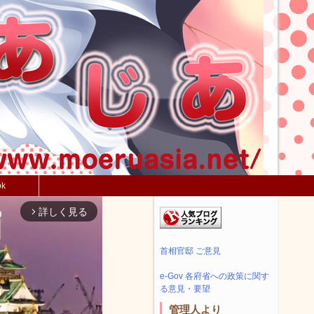
ok
詳しく見る
arrow_forward_ios
首相官邸 ご意見
e-Gov 各府省への政策に関す
る意見・要望
管理人より