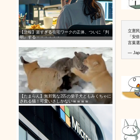
立憲民
【悲報】楽すぎる在宅ワークの正体、ついに『判
「安倍
明』する・・・・・・
言葉
— Japa
【たまらん】無邪気な2匹の柴子犬ともみくちゃに
される猫！可愛いさしかないｗｗｗｗ