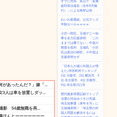
すでに売却 富山で「金属
盗対策法違反（去年9月施
行）」による検挙は初
れいわ新選組、公式グッズ
半額セールｗｗｗｗ
小沢一郎氏、玉城デニー知
事を全力応援表明 「この
ままでは勝てない」中道の
態度を批判 玉城氏「小沢
氏は政治の師匠」※中道は
支援表明せず
「日本人が減り外国人が増
えた｣市区町村ランキング
1位 大阪市、2位 横浜市、3
位 名古屋市、4位 京都市、
5位 埼玉県川口市
歴代最多得票記録でトップ
当選の河合ゆうすけ市議、
埼玉知事選（来年８月）に
立候補表明！「埼玉県の外
国人問題を解決するには、