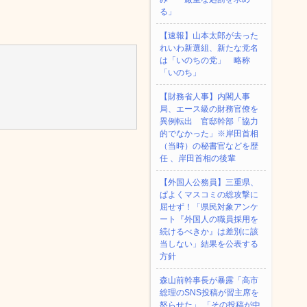
る」
【速報】山本太郎が去った
れいわ新選組、新たな党名
は「いのちの党」 略称
「いのち」
【財務省人事】内閣人事
局、エース級の財務官僚を
異例転出 官邸幹部「協力
的でなかった」※岸田首相
（当時）の秘書官などを歴
任 、岸田首相の後輩
【外国人公務員】三重県、
ぱよくマスコミの総攻撃に
屈せず！「県民対象アンケ
ート『外国人の職員採用を
続けるべきか』は差別に該
当しない」結果を公表する
方針
森山前幹事長が暴露「高市
総理のSNS投稿が習主席を
怒らせた」 「その投稿が中