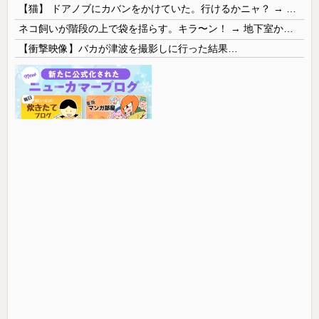
【猫】 ドアノブにカバンをかけていた。行けるかニャ？ → 猫はこうなります…
ネコ飼いが階段の上で袋を揺らす。キラ〜ン！ → 地下室からヤツが現れる…
【衝撃映像】バカが津波を撮影しに行った結果…