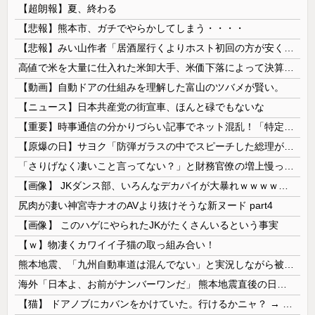
【超朗報】夏、終わる
【悲報】熊本市、ガチでやらかしてしまう・・・・
【悲報】みい山作者「居酒屋行くよりホスト初回の方が安くてチヤホヤされる」
高値で米を大量に仕入れた米卸大手、米価下落によって決算が凄まじいことになっている模様
【動画】自動ドアの仕組みを理解した富山のツバメが賢い。
【ニュース】日本共産党の街宣車、ほんと碌でもないな
【重要】時事通信の分かりづらい記事でネット混乱！「特定技能2号に5年枠登場」を移民拡大と勘違いし反対パブコメが殺到 ※実際は3年で永住申請できた...
【原爆の日】サヨク「防弾ガラスの中でスピーチした総理がこれまでいたんだろうか。オバマ大統領でさえ、防弾ガラスなんてなかった！」→石破茂＆オバマ大...
「さりげなく凄いこと言ってない？」と財務官僚の増上慢っぷりに衝撃を受ける人が続出、なぜ官僚にすぎない財務省が……
【画像】 JKダンス部、いろんなデカパイが大暴れｗｗｗｗｗｗｗ
尻肉が凄い神宮寺ナオのAVより抜けそうな新ヌード part4
【画像】 このハゲにやられたJKがたくさんいるという事実
【ｗ】物凄くカワイイ子猫の取っ組み合い！
熊本地震、「九州自動車道は混んでない」と実況しながら被災地へ向かう有名アナなどに批判殺到 全国紙記者「最新の状況をいち早く伝えることは報道機関としての責務」「情報を取り上げることには大きな意義がある」
海外「日本よ、お前がナンバーワンだ」 熊本地震直後の日本の対応のスピードに世界が衝撃
【猫】 ドアノブにカバンをかけていた。行けるかニャ？ → 猫はこうなります…