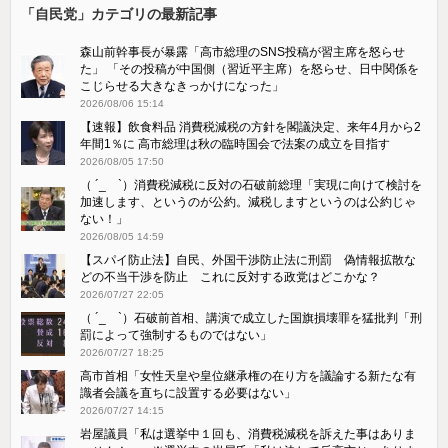
「自民党」カテゴリの最新記事
森山前幹事長が暴露「高市総理のSNS投稿が習主席を怒らせ
た」 「その投稿が中国側（習近平主席）を怒らせ、日中関係を
こじらせる大きなきっかけになった」
2026/08/06 15:14
【速報】飲食料品 消費税減税の方針を閣議決定、来年4月から2
年間1％に 高市総理は秋の臨時国会で法案の成立を目指す
2026/08/05 17:50
（ ´_ゝ`）消費税減税に反対の石破前総理「実現に向けて検討を
加速します、というのが公約。減税しますというのは公約じゃ
ない！」
2026/08/05 14:59
【スパイ防止法】自民、外国干渉防止法に刑罰 偽情報拡散な
どの不当干渉を防止 これに反対する政党はどこかな？
2026/07/27 22:05
（ ´_ゝ`）石破前首相、講演で成立した国旗損壊罪を猛批判「刑
罰によって強制するものではない」
2026/07/27 18:25
高市首相「女性天皇や皇位継承権の在り方を議論する新たな有
識者会議を直ちに設置する必要はない」
2026/07/27 14:15
岩屋議員「私は選挙中１回も、消費税減税を訴えた事はありま