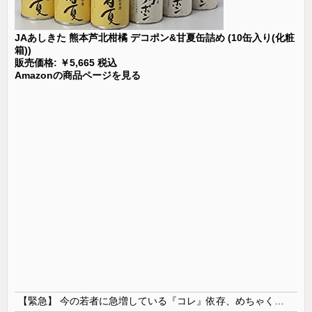
JAあしきた 熊本芦北柑橘 デコポン&甘夏缶詰め (10缶入り(化粧
箱))
販売価格: ￥5,665 税込
Amazonの商品ページを見る
【緊急】 今の若者に急増している『コレ』依存、めちゃくちゃ深刻な模様w w w w w w w w w w