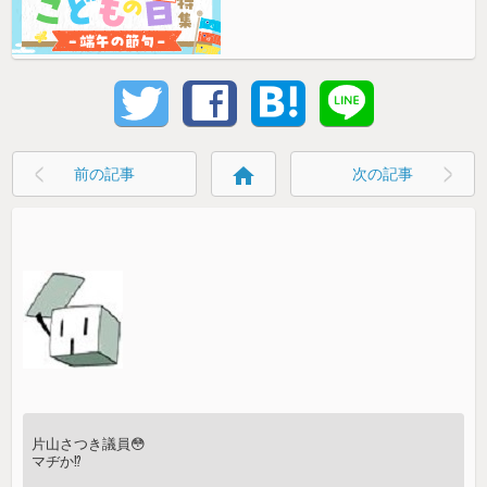
home
前の記事
次の記事
片山さつき議員😳
マヂか⁉️