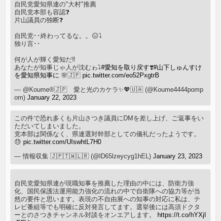
自民党愛知県連の"大村"推薦
自民党本部も容認❓
片山議員の独断❓
自民党･･終わってるな。。😑⤵️
独り言･･
何が人が輝く愛知だ‼️
あなたが知事じゃ人が沈むゎ⤵️
#愛知を取り戻す
❣️
#山下しゅんすけ
を愛知県知事に
🌸🇯🇵
pic.twitter.com/eo52PxgtrB
— @Koume®🇯🇵 愛と光のカケラ✨💖🇺🇦 (@Koume4444pomp
om)
January 22, 2023
この件で恐れ多くも片山さつき議員にDMを差し上げ、ご返事をい
ただいてしまいました。
党本部は関係なく、県連選対幹部としての儀礼だったようです。
😓
pic.twitter.com/UIswhtL7H0
— 情報収集 🇯🇵🇹🇼🇱🇷 (@lD65lzeycyg1hEL)
January 23, 2023
自民党愛知県連が現職知事を推薦した理由の中には、防衛力強
化、国民保護法運用能力強化の流れの中で自衛隊への協力等が当
然の要件と思います。表現の不自由展への知事の対応に私は、テ
レビ番組等でも明確に反対発言してます。選挙後には高須ドクタ
ーとのさつきチャンネル対談をオンエアします。
https://t.co/hYXjI