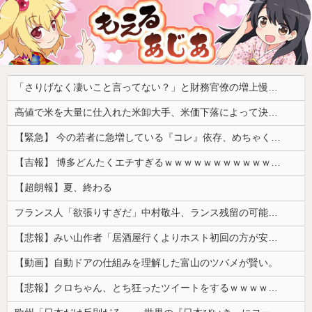
「さりげなく凄いこと言ってない？」と財務官僚の増上慢っぷりに衝撃を受ける人が続出、なぜ官僚にすぎない財務省が……
高値で米を大量に仕入れた米卸大手、米価下落によって決算が凄まじいことになっている模様
【緊急】 今の若者に急増している『コレ』依存、めちゃくちゃ深刻な模様w w w w w w w w w w
【吉報】 博多どんたくエチすぎるｗｗｗｗｗｗｗｗｗｗｗｗｗｗｗ
【超朗報】夏、終わる
フランス人「欲張りすぎだ」中村敬斗、ランス残留の可能性を会長が示唆！移籍金が交渉の壁に..現地サポの本音がこれ！【海外の反応】
【悲報】みい山作者「居酒屋行くよりホスト初回の方が安くてチヤホヤされる」
【動画】自動ドアの仕組みを理解した富山のツバメが賢い。
【悲報】クロちゃん、とち狂ったツイートをするｗｗｗｗｗｗｗ