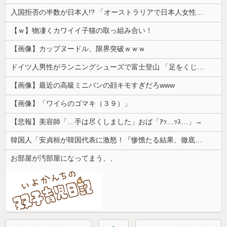
入国拒否の半数が日本人!? 「オーストラリアで日本人女性が売春」
【ｗ】物凄くカワイイ子猫の取っ組み合い！
【画像】カップヌードル、限界突破ｗｗｗ
ドイツ人男性がランニングシューズで富士登山 「足をくじいて動けない」
【画像】最近の高級ミニバンの顔キモすぎだろwww
【画像】「ワイらのゴマキ（３９）」
【悲報】美容師「…手は尽くしました」おば「ｱｯ…ｯｽ…」→
韓国人「安貞桓が韓国代表に激怒！『惨憺たる結果、徹底的な刷新が必要だ』と監督や協会を痛烈批判」
お部屋が汚部屋になってまう、、