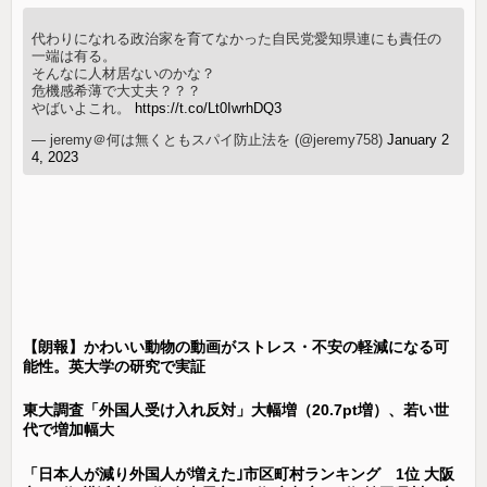
代わりになれる政治家を育てなかった自民党愛知県連にも責任の
一端は有る。
そんなに人材居ないのかな？
危機感希薄で大丈夫？？？
やばいよこれ。
https://t.co/Lt0IwrhDQ3
— jeremy＠何は無くともスパイ防止法を (@jeremy758)
January 2
4, 2023
【朗報】かわいい動物の動画がストレス・不安の軽減になる可
能性。英大学の研究で実証
東大調査「外国人受け入れ反対」大幅増（20.7pt増）、若い世
代で増加幅大
「日本人が減り外国人が増えた｣市区町村ランキング 1位 大阪