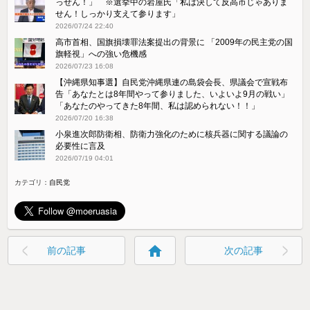
っせん！」 ※選挙中の岩屋氏「私は決して反高市じゃありま
せん！しっかり支えて参ります」
2026/07/24 22:40
高市首相、国旗損壊罪法案提出の背景に 「2009年の民主党の国
旗軽視」への強い危機感
2026/07/23 16:08
【沖縄県知事選】自民党沖縄県連の島袋会長、県議会で宣戦布
告「あなたとは8年間やって参りました、いよいよ9月の戦い」
「あなたのやってきた8年間、私は認められない！！」
2026/07/20 16:38
小泉進次郎防衛相、防衛力強化のために核兵器に関する議論の
必要性に言及
2026/07/19 04:01
カテゴリ：
自民党
home
前の記事
次の記事