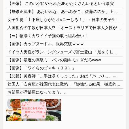
【画像】 このハゲにやられたJKがたくさんいるという事実
【無修正流出】 あおいれな、あべみかこ、佐藤ののか、上川星空、美園和花！人気女優5人のマ●コが高画質で丸見えに！
女子生徒「土下座しながらオ○ニーしろ！」⇒ 日本の男子生徒への性的いじめ動画がエ□すぎる
入国拒否の半数が日本人!? 「オーストラリアで日本人女性が売春」
【ｗ】物凄くカワイイ子猫の取っ組み合い！
【画像】カップヌードル、限界突破ｗｗｗ
ドイツ人男性がランニングシューズで富士登山 「足をくじいて動けない」
【画像】最近の高級ミニバンの顔キモすぎだろwww
【画像】「ワイらのゴマキ（３９）」
【悲報】美容師「…手は尽くしました」おば「ｱｯ…ｯｽ…」→
韓国人「安貞桓が韓国代表に激怒！『惨憺たる結果、徹底的な刷新が必要だ』と監督や協会を痛烈批判」
お部屋が汚部屋になってまう、、