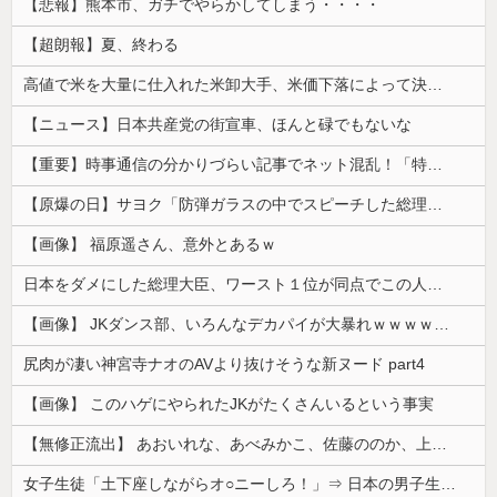
【悲報】熊本市、ガチでやらかしてしまう・・・・
【超朗報】夏、終わる
高値で米を大量に仕入れた米卸大手、米価下落によって決算が凄まじいことになっている模様
【ニュース】日本共産党の街宣車、ほんと碌でもないな
【重要】時事通信の分かりづらい記事でネット混乱！「特定技能2号に5年枠登場」を移民拡大と勘違いし反対パブコメが殺到 ※実際は3年で永住申請できた...
【原爆の日】サヨク「防弾ガラスの中でスピーチした総理がこれまでいたんだろうか。オバマ大統領でさえ、防弾ガラスなんてなかった！」→石破茂＆オバマ大...
【画像】 福原遥さん、意外とあるｗ
日本をダメにした総理大臣、ワースト１位が同点でこの人ｗｗｗｗｗｗ
【画像】 JKダンス部、いろんなデカパイが大暴れｗｗｗｗｗｗｗ
尻肉が凄い神宮寺ナオのAVより抜けそうな新ヌード part4
【画像】 このハゲにやられたJKがたくさんいるという事実
【無修正流出】 あおいれな、あべみかこ、佐藤ののか、上川星空、美園和花！人気女優5人のマ●コが高画質で丸見えに！
女子生徒「土下座しながらオ○ニーしろ！」⇒ 日本の男子生徒への性的いじめ動画がエ□すぎる