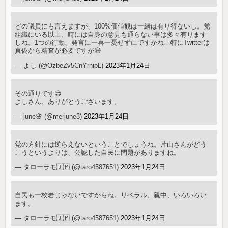
どの議員にも言えますが、100%価値観は一緒は有り得ないし。党
組織にいる以上、時には自身の意見も通らない事は多々有ります
しね。1つの行動、発言に一喜一憂せずにですかね…特にTwitterは
真偽から精査が必要ですが😅
— よし (@OzbeZv5CnYrnipL)
2023年1月24日
その通りです😊
よしさん、ありがとうございます。
— june🌸 (@merjune3)
2023年1月24日
党の方針には逆らえないということでしょうね。片山さんがどう
こうというよりは、公認した自民に問題がありますね。
— タローラモ🇯🇵 (@taro4587651)
2023年1月24日
自民も一枚岩じゃないですからね。リベラル、親中、いろいろい
ます。
— タローラモ🇯🇵 (@taro4587651)
2023年1月24日