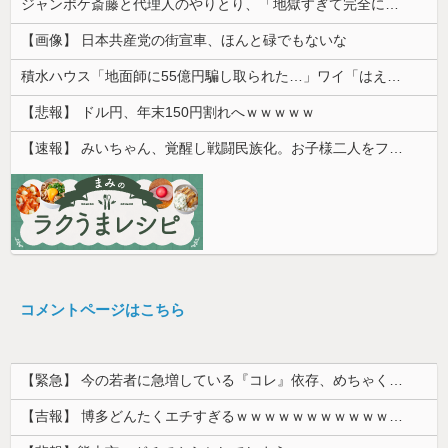
ジャンポケ斎藤と代理人のやりとり、「地獄すぎて完全にコントになってる……」と衝撃を受ける人が続出中
【画像】 日本共産党の街宣車、ほんと碌でもないな
積水ハウス「地面師に55億円騙し取られた…」ワイ「はえーかわいそう…会社滅茶苦茶やろなぁ」
【悲報】 ドル円、年末150円割れへｗｗｗｗｗ
【速報】 みいちゃん、覚醒し戦闘民族化。お子様二人をフルボッコにしてしまう
コメントページはこちら
【緊急】 今の若者に急増している『コレ』依存、めちゃくちゃ深刻な模様w w w w w w w w w w
【吉報】 博多どんたくエチすぎるｗｗｗｗｗｗｗｗｗｗｗｗｗｗｗ