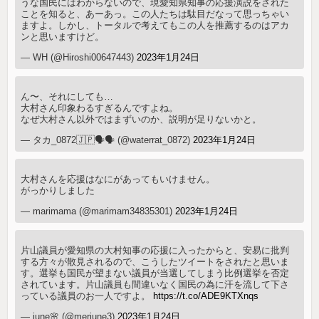
うな国民にはわからないので、現愛知県知事の応援演説をされた
ことを知ると、あーあっ。この人たちは駄目だなって思っちゃい
ますよ。しかし、トータルで考えてもこの人を推薦するのはアカ
ンと思いますけど。
— WH (@Hiroshi00647443)
2023年1月24日
ん〜、それにしても…
大村さん印象わるすぎるんですよね。
なぜ大村さん以外ではまずいのか、説明が足りないかと。
— タカ_0872🇯🇵🗣🗣 (@waterrat_0872)
2023年1月24日
大村さんを応援はなにがあってもいけません。
がっかりしました
— marimama (@marimam34835301)
2023年1月24日
片山議員が愛知県の大村知事の応援に入ったからと、安易に批判
する方々が散見されるので、こうしたツイートをされたと思いま
す。選挙も国民が望まない議員が当選してしまう比例選挙を否定
されています。片山議員も間違いなく国民の為に汗を流して下さ
っている議員のお一人ですよ。
https://t.co/ADE9KTXnqs
— june🌸 (@merjune3)
2023年1月24日