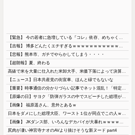
【緊急】 今の若者に急増している『コレ』依存、めちゃくちゃ深刻な模様w w w w w w w w w w
【吉報】 博多どんたくエチすぎるｗｗｗｗｗｗｗｗｗｗｗｗｗｗｗ
【悲報】熊本市、ガチでやらかしてしまう・・・・
【超朗報】夏、終わる
高値で米を大量に仕入れた米卸大手、米価下落によって決算が凄まじいことになっている模様
【ニュース】日本共産党の街宣車、ほんと碌でもないな
【重要】時事通信の分かりづらい記事でネット混乱！「特定技能2号に5年枠登場」を移民拡大と勘違いし反対パブコメが殺到 ※実際は3年で永住申請できた...
【原爆の日】サヨク「防弾ガラスの中でスピーチした総理がこれまでいたんだろうか。オバマ大統領でさえ、防弾ガラスなんてなかった！」→石破茂＆オバマ大...
【画像】 福原遥さん、意外とあるｗ
日本をダメにした総理大臣、ワースト１位が同点でこの人ｗｗｗｗｗｗ
【画像】 JKダンス部、いろんなデカパイが大暴れｗｗｗｗｗｗｗ
尻肉が凄い神宮寺ナオのAVより抜けそうな新ヌード part4