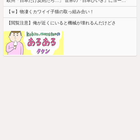
欧州「日本だけ反則だろ…」 世界の『日本びいき』にヨーロッパ全土から不満の声
【ｗ】物凄くカワイイ子猫の取っ組み合い！
【閲覧注意】俺が近くにいると機械が壊れるんだけどさ