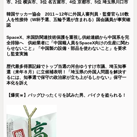
市、2位 横浜市、3位 名古屋市、4位 京都市、5位 埼玉県川口市
韓国サッカー協会 2011～12年に外国人審判員・監督官ら10数
人を性接待（W杯予選、五輪予選が含まれる）国会議員が事実確
認
SpaceX、米国防関連技術保護を重視し供給連鎖から中国系を完
全排除へ 供給業者に「中国籍人員をSpaceX向けの生産に関わ
らせないこと」「中国製の設備・部品を使わないこと」を要求
し監査実施
歴代最多得票記録でトップ当選の河合ゆうすけ市議、埼玉知事
選（来年８月）に立候補表明！「埼玉県の外国人問題を解決す
るには、知事選で保守の政治家が立ち上がるしかない」保守一
本化を訴え
【爆笑ｗ】バッグひったくりを試みた男、バイクを盗られる！