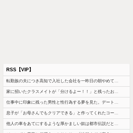
RSS【VIP】
転勤族の夫につき高知で入社した会社を一昨日の朝やめてきた。ヘンパイとかいつの時代だ気持ち悪い。
家に招いたクラスメイトが「分けるよー！！」と残ったお菓子を配り始めた。最後はコピー紙1枚と折り紙1枚まで根こそぎ…
仕事中に印象に残った男性と性行為する夢を見た。デートではなく本当に性行為する夢......
息子が「お母さんでもクリアできる」と作ってくれたコース。ゴールまで進むと心温まる仕掛けが待っていて…
他人の車をあてにするような厚かましい奴は都市伝説だと思ってたが、現実に生息する生き物だと知った令和元年の師走