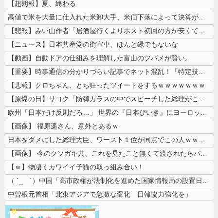
【超朗報】夏、終わる
高値で米を大量に仕入れた米卸大手、米価下落によって決算が凄まじいことに...
【悲報】みい山作者「居酒屋行くよりホスト初回の方が安くてチヤホヤされる...
【ニュース】日本共産党の街宣車、ほんと碌でもないな
【動画】自動ドアの仕組みを理解した富山のツバメが賢い。
【重要】時事通信の分かりづらい記事でネット混乱！「特定技能2号に5年枠...
【悲報】クロちゃん、とち狂ったツイートをするｗｗｗｗｗｗｗ
【原爆の日】サヨク「防弾ガラスの中でスピーチした総理がこれまでいたんだ...
欧州「日本だけ反則だろ…」 世界の『日本びいき』にヨーロッパ全土から不...
【画像】 福原遥さん、意外とあるｗ
日本をダメにした総理大臣、ワースト１位が同点でこの人ｗｗｗｗｗｗ
【画像】 今のクソガキ共、これを見たこと無くて渡されたらパニクるらしい...
【ｗ】物凄くカワイイ子猫の取っ組み合い！
（ ´_ゝ`）中国「高市政権が法制化を進めた国家情報局の設置日が7月3...
中曽根元首相「北東アジアで急激な変化 日韓協力強化を」