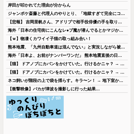
岸田が叩かれてた理由が分からん
ジャンポケ斎藤と代理人のやりとり、「地獄すぎて完全にコントになってる……」と衝撃を受ける人が続出中
【悲報】 吉岡里帆さん、アドリブで相手役俳優の手を取りお○ぱいに押し当てる
海外「日本の住宅街にこんなレ●プ魔が潜んでるとかマジかよ…さすがHENTAIの国…」
【ｗ】物凄くカワイイ子猫の取っ組み合い！
熊本地震、「九州自動車道は混んでない」と実況しながら被災地へ向かう有名アナなどに批判殺到 全国紙記者「最新の状況をいち早く伝えることは報道機関としての責務」「情報を取り上げることには大きな意義がある」
海外「日本よ、お前がナンバーワンだ」 熊本地震直後の日本の対応のスピードに世界が衝撃
【猫】 ドアノブにカバンをかけていた。行けるかニャ？ → 猫はこうなります…
【猫】 ドアノブにカバンをかけていた。行けるかニャ？ → 猫はこうなります…
ネコ飼いが階段の上で袋を揺らす。キラ〜ン！ → 地下室からヤツが現れる…
【衝撃映像】バカが津波を撮影しに行った結果…