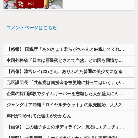
コメントページはこちら
【怒報】 国税庁「あのさぁ！君らがちゃんと納税してくれないとこうなっちゃうけどどうする？！」←これw w w w w w w w
中国外務省「日本は原爆落とされて当然。どの国も同情なんかしない」
【画像】清宮レイ(23)さん、ありふれた普通の美少女になる
元区議団長 「共産党は義援金を被災地に持ってはいく。が、持って行った先で党の活動のために使う」 日本共産党「事実ではありません」
企業の採用試験でタイムキーパーを志願した人が盛大にミス、グループは険悪になりタイムアップとなったが……
ジャングリア沖縄「ロイヤルチケット」の販売開始、大人29,700円にｗｗｗｗｗｗｗｗｗ
岸田が叩かれてた理由が分からん
【画像】 この佳子さまのボディライン、流石にエチエチすぎやろ！
【衝撃】 大阪府警、ミナミの“ベトナムビル”を家宅捜索した結果・・・・・・