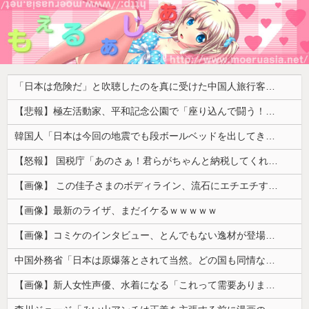
「日本は危険だ」と吹聴したのを真に受けた中国人旅行客、だが代替旅行先が日本ほど安全ではなかった結果……
【悲報】極左活動家、平和記念公園で「座り込んで闘う！」と意気込むも… → 警察に完全排除されてしまう ………
韓国人「日本は今回の地震でも段ボールベッドを出してきたので後進国なのは変わらないようです」
【怒報】 国税庁「あのさぁ！君らがちゃんと納税してくれないとこうなっちゃうけどどうする？！」←これw w w w w w w w
【画像】 この佳子さまのボディライン、流石にエチエチすぎやろ！
【画像】最新のライザ、まだイケるｗｗｗｗｗ
【画像】コミケのインタビュー、とんでもない逸材が登場ｗｗｗｗｗｗ 【Pickup07092041】
中国外務省「日本は原爆落とされて当然。どの国も同情なんかしない」
【画像】新人女性声優、水着になる「これって需要ありますか？」