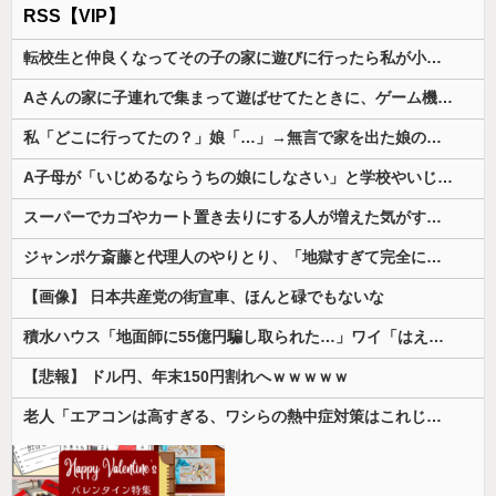
RSS【VIP】
転校生と仲良くなってその子の家に遊びに行ったら私が小さい頃に撮った写真があった
Aさんの家に子連れで集まって遊ばせてたときに、ゲーム機が壊れた。親は「誰がやったの？」と犯人探しが始まり...
私「どこに行ってたの？」娘「…」→無言で家を出た娘の日記を見て、隠されていた本音を知ることになり…
A子母が「いじめるならうちの娘にしなさい」と学校やいじめっ子へ言い続けた。それで明るかったA子が声も出さず瞬きだけで返事するように…
スーパーでカゴやカート置き去りにする人が増えた気がする。迷惑だと考えないのか
ジャンポケ斎藤と代理人のやりとり、「地獄すぎて完全にコントになってる……」と衝撃を受ける人が続出中
【画像】 日本共産党の街宣車、ほんと碌でもないな
積水ハウス「地面師に55億円騙し取られた…」ワイ「はえーかわいそう…会社滅茶苦茶やろなぁ」
【悲報】 ドル円、年末150円割れへｗｗｗｗｗ
老人「エアコンは高すぎる、ワシらの熱中症対策はこれじゃよ」