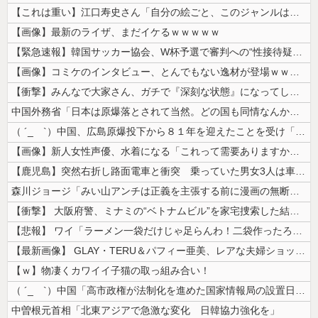
【これは重い】江口寿史さん「自分の絵ごと、このジャンルはそろそろ終わり...
【画像】最新のライザ、まだイケるｗｗｗｗｗ
【緊急速報】韓国サッカー協会、W杯予選で審判への“性接待疑惑”が発覚し...
【画像】コミケのインタビュー、とんでもない逸材が登場ｗｗｗｗｗｗ 【P...
【衝撃】みんなで大家さん、ガチで『深刻な状態』になってしまう・・・・
中国外務省「日本は原爆落とされて当然。どの国も同情なんかしない」
（ ´_ゝ`）中国、広島原爆投下から８１年を迎えたことを受け「日本は原...
【画像】新人女性声優、水着になる「これって需要ありますか？」
【鹿児島】突然右折し路面電車と衝突 乗っていた男女3人は車を放置しダッ...
森川ジョージ「みい山アンチは正義を主張する前に漫画の無断転載をやめろよ...
【衝撃】 大阪府警、ミナミの“ベトナムビル”を家宅捜索した結果・・・・...
【悲報】 ワイ「ラーメン一袋だけじゃ足らんわ！二袋作ったろ！」→結果ｗ...
【最新画像】 GLAY・TERU＆パフィー亜美、レアな夫婦ショットを公...
【ｗ】物凄くカワイイ子猫の取っ組み合い！
（ ´_ゝ`）中国「高市政権が法制化を進めた国家情報局の設置日が7月3...
中曽根元首相「北東アジアで急激な変化 日韓協力強化を」