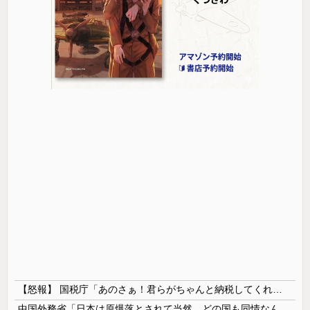
【怒報】 国税庁「あのさぁ！君らがちゃんと納税してくれないとこうなっちゃうけどどうする？！」←これw w w w w w w w
中国外務省「日本は原爆落とされて当然。どの国も同情なんかしない」