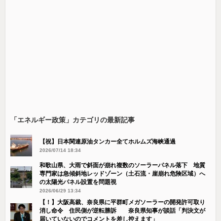
「エネルギー政策」カテゴリの最新記事
【祝】日本関連原油タンカー全てホルムズ海峡通過
2026/07/14 18:34
和歌山県、大雨で斜面が崩れ複数のソーラーパネル落下 地質
専門家は急傾斜地レッドゾーン（土石流・崖崩れ危険区域）へ
の太陽光パネル設置を問題視
2026/06/29 13:34
【！】大阪高裁、奈良県に平群町メガソーラーの開発許可取り
消し命令 住民側が逆転勝訴 奈良県知事が談話「判決文が
届いていないのでコメントを差し控えます」