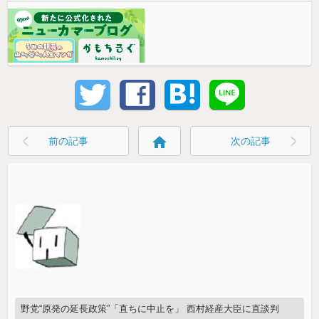
home
前の記事
次の記事
野党“原発の延長政策”「直ちに中止を」 西村経産大臣に直談判