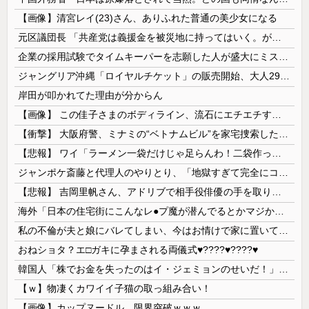
【画像】清宮レイ(23)さん、ありふれた普通の美少女になる
元区議団長 「共産党は義援金を被災地に持ってはいく。が、持って行った先で党の活動のために使う」 日本共産党「事実ではありません」
企業の採用試験でタイムキーパーを志願した人が盛大にミス、グループは険悪になりタイムアップとなったが……
ジャングリア沖縄「ロイヤルチケット」の販売開始、大人29,700円にｗｗｗｗｗｗｗｗｗ
岸田が叩かれてた理由が分からん
【画像】 この佳子さまのボディライン、流石にエチエチすぎやろ！
【衝撃】 大阪府警、ミナミの“ベトナムビル”を家宅捜索した結果・・・・・・
【悲報】 ワイ「ラーメン一袋だけじゃ足らんわ！二袋作ったろ！」→結果ｗｗｗ
ジャンポケ斎藤と代理人のやりとり、「地獄すぎて完全にコントになってる……」と衝撃を受ける人が続出中
【悲報】 吉岡里帆さん、アドリブで相手役俳優の手を取りお○ぱいに押し当てる
海外「日本の住宅街にこんなレ●プ魔が潜んでるとかマジかよ…さすがHENTAIの国…」
私の不倫が夫と娘にバレてしまい、今はお情けで家に置いてもらっている状態です。行為を娘に見られていたなんて全く気付きませんでした。娘の「汚...
おねショタ？エ□ガキに孕まされる両儀式♥️????♥️????♥️
韓国人「株でお金を失ったのはイ・ジェミョンのせいだ！」として支持率が右肩下がりに……まあ、本当にその側面があるので救えないんですが
【ｗ】物凄くカワイイ子猫の取っ組み合い！
【画像】カップヌードル、限界突破ｗｗｗ