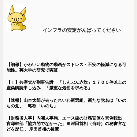
インフラの安定がんばってください
【朗報】かわいい動物の動画がストレス・不安の軽減になる可
能性。英大学の研究で実証
【！】共産党が刑事告訴 「しんぶん赤旗」１７００件以上の
虚偽購読申し込み 「厳重な処罰を求める」
【速報】山本太郎が去ったれいわ新選組、新たな党名は「いの
ちの党」 略称「いのち」
【財務省人事】内閣人事局、エース級の財務官僚を異例転出
官邸幹部「協力的でなかった」※岸田首相（当時）の秘書官な
どを歴任 、岸田首相の後輩