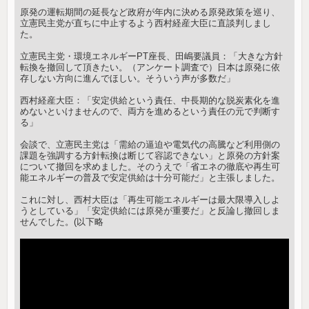
原発の運転期間の延長など政府が年内に決める原発政策を巡り、
立憲民主党が直ちに中止するよう西村経産大臣に直談判しまし
た。
立憲民主党・環境エネルギーPT座長、田嶋要議員：「大きな方針
転換を撤回して頂きたい。（アンケート調査で）日本は原発に依
存しない方向に進んでほしい。そういう声が多数だ」
西村経産大臣：「安定供給という責任、中長期的な脱炭素化を進
めないといけませんので、両方を進めるという責任の元で判断す
る」
会談で、立憲民主党は「需給の逼迫や電気代の高騰など利用側の
課題を強調する方針転換は断じて容認できない」と原発の方針案
について撤回を求めました。そのうえで「省エネの徹底や再生可
能エネルギーの普及で安定供給は十分可能だ」と主張しました。
これに対し、西村大臣は「再生可能エネルギーは最大限導入しよ
うとしている」「安定供給には原発が重要だ」と反論し撤回しま
せんでした。(以下略