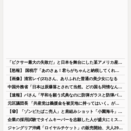
「ピクサー最大の失敗だ」と日本を舞台にした某アメリカ産アニメが話題に、日本と韓国の両方に失礼すぎるわ……
【怒報】 国税庁「あのさぁ！君らがちゃんと納税してくれないとこうなっちゃうけどどうする？！」←これw w w w w w w w
【画像】清宮レイ(23)さん、ありふれた普通の美少女になる
中国外務省「日本は原爆落とされて当然。どの国も同情なんかしない」
【速報】パさん「平和を願う式典なのに防弾ガラスと防弾バッグSP」安倍元首相の悲劇や石破前首相も同環境だったことは忘れる
元区議団長 「共産党は義援金を被災地に持ってはいく。が、持って行った先で党の活動のために使う」 日本共産党「事実ではありません」
【🧟】「ゾンビたばこ売人」と肩組みショット「小園海斗」に注がれる“厳しい視線” 「レギュラー剥奪も選択肢のひとつに」
企業の採用試験でタイムキーパーを志願した人が盛大にミス、グループは険悪になりタイムアップとなったが……
ジャングリア沖縄「ロイヤルチケット」の販売開始、大人29,700円にｗｗｗｗｗｗｗｗｗ