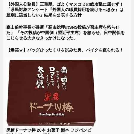
【外国人公務員】三重県、ぱよくマスコミの総攻撃に屈せず！
「県民対象アンケート『外国人の職員採用を続けるべきか』は
差別に該当しない」結果を公表する方針
森山前幹事長が暴露「高市総理のSNS投稿が習主席を怒らせ
た」 「その投稿が中国側（習近平主席）を怒らせ、日中関係を
こじらせる大きなきっかけになった」
【爆笑ｗ】バッグひったくりを試みた男、バイクを盗られる！
黒糖ドーナツ棒 20本 お菓子 熊本 フジバンビ