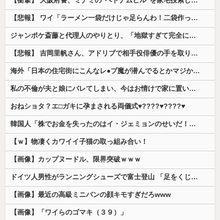
【悲報】 ワイ「ラーメン一袋だけじゃ足らんわ！二袋作ったろ！」→結果ｗｗｗ
ジャンポケ斎藤と代理人のやりとり、「地獄すぎて完全にコントになってる……」と衝撃を受ける人が続出中
【悲報】 吉岡里帆さん、アドリブで相手役俳優の手を取りお○ぱいに押し当てる
海外「日本の住宅街にこんなレ●プ魔が潜んでるとかマジかよ…さすがHENTAIの国…」
私の不倫が夫と娘にバレてしまい、今はお情けで家に置いてもらっている状態です。行為を娘に見られていたなんて全く気付きませんでした。娘の「汚...
おねショタ？エ□ガキに孕まされる両儀式♥️????♥️????♥️
韓国人「株でお金を失ったのはイ・ジェミョンのせいだ！」として支持率が右肩下がりに……まあ、本当にその側面があるので救えないんですが
【ｗ】物凄くカワイイ子猫の取っ組み合い！
【画像】カップヌードル、限界突破ｗｗｗ
ドイツ人男性がランニングシューズで富士登山 「足をくじいて動けない」
【画像】最近の高級ミニバンの顔キモすぎだろwww
【画像】「ワイらのゴマキ（３９）」