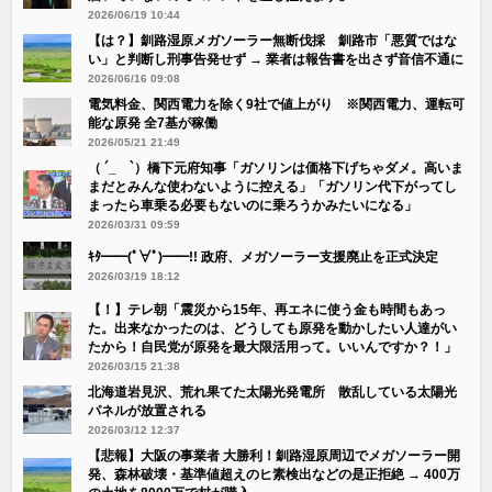
2026/06/19 10:44
【は？】釧路湿原メガソーラー無断伐採 釧路市「悪質ではな
い」と判断し刑事告発せず → 業者は報告書を出さず音信不通に
2026/06/16 09:08
電気料金、関西電力を除く9社で値上がり ※関西電力、運転可
能な原発 全7基が稼働
2026/05/21 21:49
（ ´_ゝ`）橋下元府知事「ガソリンは価格下げちゃダメ。高いま
まだとみんな使わないように控える」「ガソリン代下がってし
まったら車乗る必要もないのに乗ろうかみたいになる」
2026/03/31 09:59
ｷﾀ━━(ﾟ∀ﾟ)━━!! 政府、メガソーラー支援廃止を正式決定
2026/03/19 18:12
【！】テレ朝「震災から15年、再エネに使う金も時間もあっ
た。出来なかったのは、どうしても原発を動かしたい人達がい
たから！自民党が原発を最大限活用って。いいんですか？！」
2026/03/15 21:38
北海道岩見沢、荒れ果てた太陽光発電所 散乱している太陽光
パネルが放置される
2026/03/12 12:37
【悲報】大阪の事業者 大勝利！釧路湿原周辺でメガソーラー開
発、森林破壊・基準値超えのヒ素検出などの是正拒絶 → 400万