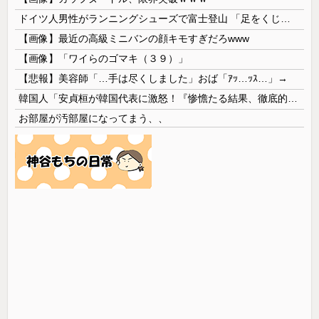
ドイツ人男性がランニングシューズで富士登山 「足をくじいて動けない」
【画像】最近の高級ミニバンの顔キモすぎだろwww
【画像】「ワイらのゴマキ（３９）」
【悲報】美容師「…手は尽くしました」おば「ｱｯ…ｯｽ…」→
韓国人「安貞桓が韓国代表に激怒！『惨憺たる結果、徹底的な刷新が必要だ』と監督や協会を痛烈批判」
お部屋が汚部屋になってまう、、