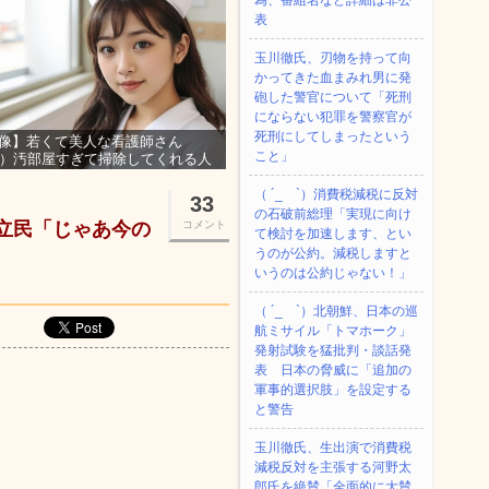
為、番組名など詳細は非公
表
玉川徹氏、刃物を持って向
かってきた血まみれ男に発
砲した警官について「死刑
にならない犯罪を警察官が
死刑にしてしまったという
像】若くて美人な看護師さん
こと」
3）汚部屋すぎて掃除してくれる人
集ｗｗｗ
（ ´_ゝ`）消費税減税に反対
33
の石破前総理「実現に向け
立民「じゃあ今の
コメント
て検討を加速します、とい
うのが公約。減税しますと
いうのは公約じゃない！」
（ ´_ゝ`）北朝鮮、日本の巡
航ミサイル「‌トマホーク」
発射試験を猛批判・談話発
表 日本の脅威に「追加の
軍事的選択肢」を設定する
と警告
玉川徹氏、生出演で消費税
減税反対を主張する河野太
郎氏を絶賛「全面的に大賛