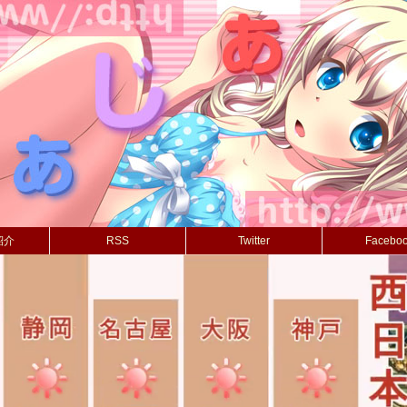
紹介
RSS
Twitter
Facebo