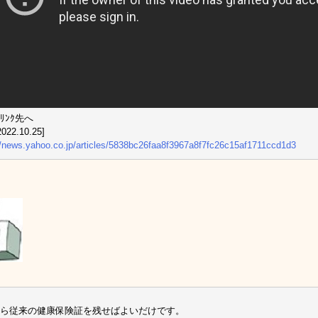
ﾘﾝｸ先へ
022.10.25]
//news.yahoo.co.jp/articles/5838bc26faa8f3967a8f7fc26c15af1711ccd1d3
ら従来の健康保険証を残せばよいだけです。