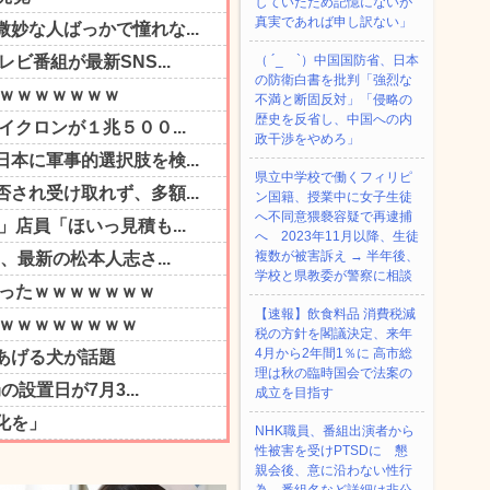
していたため記憶にないが
真実であれば申し訳ない」
（ ´_ゝ`）中国国防省、日本
の防衛白書を批判「強烈な
不満と断固反対」「侵略の
歴史を反省し、中国への内
政干渉をやめろ」
県立中学校で働くフィリピ
ン国籍、授業中に女子生徒
へ不同意猥褻容疑で再逮捕
へ 2023年11月以降、生徒
複数が被害訴え → 半年後、
学校と県教委が警察に相談
【速報】飲食料品 消費税減
税の方針を閣議決定、来年
4月から2年間1％に 高市総
理は秋の臨時国会で法案の
成立を目指す
NHK職員、番組出演者から
性被害を受けPTSDに 懇
親会後、意に沿わない性行