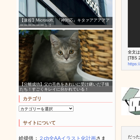
【速報】Microsoft、『神対応』キタァアアアアア
ーーーーーー！！
全文は
[TBS 2
https:
【分離成功】父の毛色をきれいに受け継いだ子猫
たち！すごくキレイに分かれている！
カテゴリ
サイトについて
だった
絵提供：
２ch全AAイラスト化計画
さま