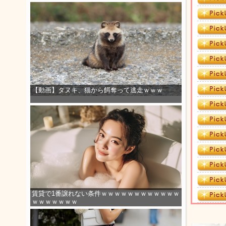
【動画】タヌキ、猫から餌奪って逃走ｗｗｗ
賃貸で1番譲れない条件ｗｗｗｗｗｗｗｗｗｗｗｗ
ｗｗｗｗｗｗｗ