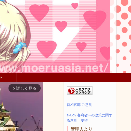
ok
詳しく見る
arrow_forward_ios
首相官邸 ご意見
e-Gov 各府省への政策に関す
る意見・要望
管理人より