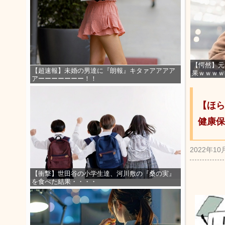
【愕然】元
【超速報】未婚の男達に『朗報』キタァアアアア
果ｗｗｗｗ
アーーーーーーー！！
【ほら
健康保
2022年10
【衝撃】世田谷の小学生達、河川敷の『桑の実』
を食べた結果・・・・