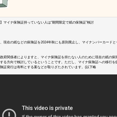
】マイナ保険証持っていない人は“期間限定で紙の保険証”検討
、現在の紙などの保険証を2024年秋にも原則廃止し、マイナンバーカード
政府関係者によりますと、マイナ保険証を持たない人のために現在の紙の保
する方向で検討しているということです。ただし、マイナ保険証への移行を促
険証発行は有料とする案などが取りざたされています。(以下略