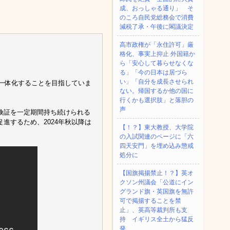
成、おっしゃる通り」 そ
のころ自民党総務会で消費
減税了承・午後に閣議決定
高市政権が「永住許可」厳
格化、事実上抑止 外国籍か
ら「安心して暮らせなくな
る」「今の日本は居づら
い」「自分を成長させられ
と一体化することを目指していま
ない。帰国するか他の国に
行くかも選択肢」と落胆の
声
険証を一定期間持ち続けられる
進するため、2024年秋以降は
【！？】東大教授、大学院
の入試関連のページに「六
四天安門」を埋め込み懲戒
処分に
【国旗掲揚禁止！？】英オ
クソン州議会「公道にイン
グランド旗・英国旗を無許
可で掲揚することを禁
止」、英高等裁判所も支
持 イギリス全土から猛反
発