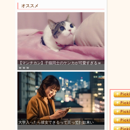
オススメ
【マンチカン】子猫同士のケンカが可愛すぎるｗ
ｗｗｗ
大学入ったら彼女できるって言ってた奴来い