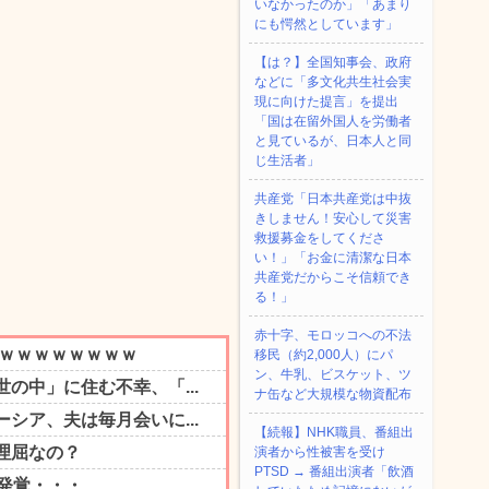
いなかったのか」「あまり
にも愕然としています」
【は？】全国知事会、政府
などに「多文化共生社会実
現に向けた提言」を提出
「国は在留外国人を労働者
と見ているが、日本人と同
じ生活者」
共産党「日本共産党は中抜
きしません！安心して災害
救援募金をしてくださ
い！」「お金に清潔な日本
共産党だからこそ信頼でき
る！」
赤十字、モロッコへの不法
移民（約2,000人）にパ
ン、牛乳、ビスケット、ツ
ナ缶など大規模な物資配布
【続報】NHK職員、番組出
演者から性被害を受け
PTSD → 番組出演者「飲酒