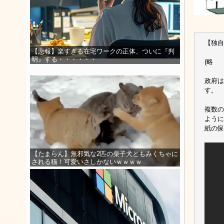
【独自
【悲報】楽すぎる在宅ワークの正体、ついに『判
明』する・・・・・・
(略
政府は
す。
複数の
ように
紙の保
【たまらん】無邪気な2匹の柴子犬ともみくちゃに
される猫！可愛いさしかないｗｗｗｗ