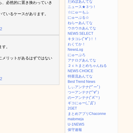
だめぽあんてな
ら、必然的に置き換わっていき
ニュース★３つ！
☆にゅーもふ
いているケースがあります。
にゅーぷる☆
ねらーあんてな
ウホウホあんてな
22
NEWS SELECT
キタコレ(ﾟ∀ﾟ)！！
わくてか！
ます。
NewsLog
にゅーぷろ
にメリットがあるはずではない
アナログあんてな
２ｃｈまとめちゃんねる
NEWS CHOICE
特亜流あんてな
22
Best Trend News
しぃアンテナ(*ﾟーﾟ)
つーアンテナ(*ﾟ∀ﾟ)
のーアンテナ(ﾟAﾟ* )
ギコにゅー(,,ﾟДﾟ)
2GET
まとめアプリChaconne
matomeja
U-1NEWS
保守速報