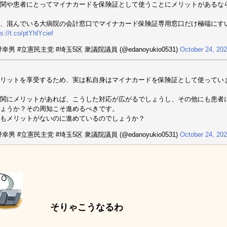
関や患者にとってマイナカードを保険証として使うことにメリットがあるな
、混んでいる大病院の会計窓口でマイナカード保険証専用窓口だけ極端にす
ps://t.co/ptYhlYcief
幸男 #立憲民主党 #埼玉5区 衆議院議員 (@edanoyukio0531)
October 24, 20
リットを享受するため、実は私自身はマイナカードを保険証として使ってい
関にメリットがあれば、こうした対応が広がるでしょうし、その他にも患者
ょうか？その周知こそ進めるべきです。
もメリットがないのに進めているのでしょうか？
幸男 #立憲民主党 #埼玉5区 衆議院議員 (@edanoyukio0531)
October 24, 20
そりゃこうなるわ