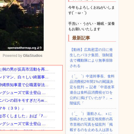
今年もよろしくおねがいしま
す(´・ω・`)
手洗い・うがい・睡眠・栄養
もお願いいたします
最新記事
【動画】広島慰霊の日に発
生したパヨク集団、強制退
Powered by 
GliaStudios
去で機動隊により無事排除
される
Mute
（ ´_ゝ`）中道幹事長、食料
品消費税2年間1%の閣議決
定を批判 → 記者「中道改革
連合は食料品消費税ゼロを
公約に掲げていたが？」→
階猛氏「
（ ´_ゝ`） 蓮舫さん、ｘに
投稿された被災地視察の高
市首相の写真を猛批判「掲
載するのを止める人は誰も