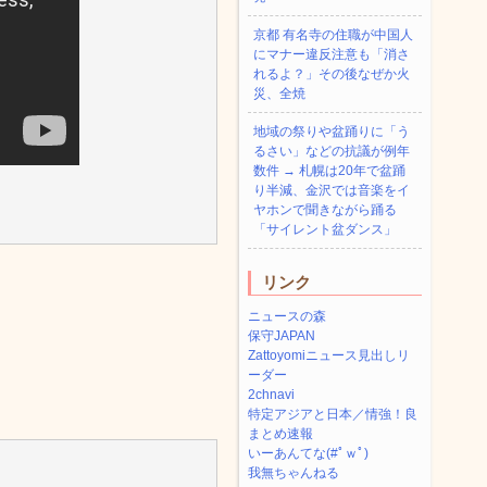
京都 有名寺の住職が中国人
にマナー違反注意も「消さ
れるよ？」その後なぜか火
災、全焼
地域の祭りや盆踊りに「う
るさい」などの抗議が例年
数件 → 札幌は20年で盆踊
り半減、金沢では音楽をイ
ヤホンで聞きながら踊る
「サイレント盆ダンス」
リンク
ニュースの森
保守JAPAN
Zattoyomiニュース見出しリ
ーダー
2chnavi
特定アジアと日本／情強！良
まとめ速報
いーあんてな(#ﾟｗﾟ)
我無ちゃんねる