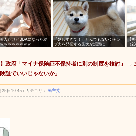
美人だけどBBAになった結
「嬉しすぎて！」とんでもないジャン
【画
ｗｗｗｗｗｗｗｗ
プ力を発揮する柴犬が話題に
（2
を募
】政府「マイナ保険証不保持者に別の制度を検討」 → 
険証でいいじゃないか」
月25日10:45 / カテゴリ：
民主党