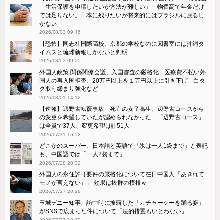
「生活保護を申請したいが方法が難しい」「物価高で年金だけ
では足りない。日本に残りたいが将来的にはブラジルに戻るし
かない」
2026/08/03 09:46
【恐怖】同志社国際高校、京都の学校なのに図書室には沖縄タ
イムスと琉球新報しかないと判明
2026/08/03 09:05
外国人政策 関係閣僚会議、入国審査の厳格化 医療費不払い外
国人の再入国拒否、20万円以上を１万円以上に引き下げ 白タ
ク取り締まり強化など
2026/08/01 14:12
【速報】辺野古転覆事故 死亡の女子高生、辺野古コースから
の変更を希望していたが認められなかった 「辺野古コース」
は全員で37人、変更希望は計51人
2026/07/31 16:52
どこかのスーパー、日本語と英語で「氷は一人1袋まで」と表記
も、中国語では「一人2袋まで」
2026/07/28 20:32
外国人の永住許可要件の厳格化について在日中国人「あきれて
モノが言えない」← 効果は抜群の模様ｗ
2026/07/27 20:39
玉城デニー知事、訪中時に披露した「カチャーシーを踊る姿」
がSNSで広まった件について「法的措置もいとわない」
2026/07/27 10:49