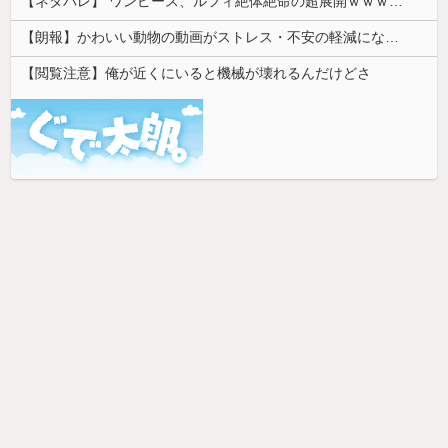
【ネタバレ】 ワンピース、ルフィ絶体絶命の超展開ｗｗｗｗｗｗｗｗｗｗｗｗｗｗｗｗｗｗｗｗｗｗｗｗｗｗｗｗｗｗｗｗｗｗｗｗｗｗｗｗｗｗｗｗｗ...
【朗報】かわいい動物の動画がストレス・不安の軽減になる可能性。英大学の研究で実証
【閲覧注意】俺が近くにいると機械が壊れるんだけどさ