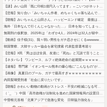
【謎】みい山田「既に印税1億円入ってます」←こいつがネットの叩き程度に...
【悲報】知り合い「みいちゃん作者、めちゃくちゃ落ち込んでる。以前みいち...
【朗報】みいちゃんと山田さん、ハッピーエンド確定 最後はママに埋葬され...
海外「日本なんて行くんじゃなかった…」 日本を知ってしまったディズニー...
無期刑の仮釈放、2025年は「わずか4人」2024年は32人が獄中死…...
【動画】佳子様(31)、我々弱い男性をガチ恋させにくるwwwwwww ...
韓国警察、大韓サッカー協会を家宅捜索 代表監督選考巡り
【悲報】X民「男はほぼ全員、友達に『死ね』と冗談で言うことがある」←こ...
【ネタバレ】 ワンピース、ルフィ絶体絶命の超展開ｗｗｗｗｗｗｗｗｗｗｗ...
【速報】 専門家「イオンモール熊本の爆心地に”こんなもの”があったんだ...
【画像】 真夏日のプール、ガチで最高すぎｗｗｗｗｗｗｗｗｗｗ
内田梨瑚受刑者「社会に戻りたいです」
【朗報】かわいい動物の動画がストレス・不安の軽減になる可能性。英大学の...
（ ´_ゝ`）中国「高市政権が法制化を進めた国家情報局の設置日が7月3...
中曽根元首相「北東アジアで急激な変化 日韓協力強化を」