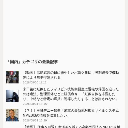
「国内」カテゴリの最新記事
【動画】広島慰霊の日に発生したパヨク集団、強制退去で機動
隊により無事排除される
2026/08/06 11:12
来日後に妊娠したフィリピン技能実習生に退職や帰国を迫った
のは違法、監理団体などに賠償命令 「妊娠自体を非難した
り、中絶など特定の選択に誘導したりすることは許されない」
2026/08/04 19:15
【？！】玉城デニー知事「米軍の最新地対艦ミサイルシステム
NMESISの情報を収集したい」
2026/08/03 15:29
【群馬】 仕事を引退し生活苦を訴える高齢外国人をNPOが支援