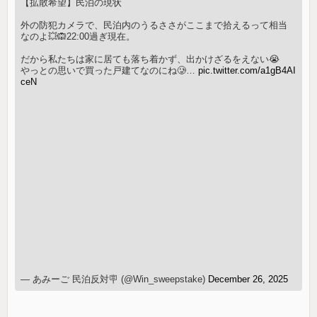
【拡散希望】民泊の現状
外の防犯カメラで、民泊内のうるささがここまで拾えるって相当
なのよ💥🙉22:00過ぎ現在。
だから私たちは家に居ても落ち着かず、出かけざるをえない😭
やっとの思いで買った戸建てなのにね🥲…
pic.twitter.com/a1gB4AI
ceN
— あみーご 民泊反対🪧 (@Win_sweepstake)
December 26, 2025