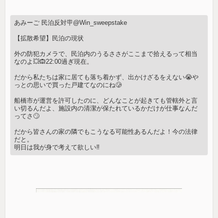
あみーご 民泊反対🪧@Win_sweepstake
【拡散希望】民泊の現状
外の防犯カメラで、民泊内のうるささがここまで拾えるって相当
なのよ💥🙉22:00過ぎ現在。
だから私たちは家に居ても落ち着かず、出かけざるをえない😭や
っとの思いで買った戸建てなのにね🥲
船橋市が運営を許可したのに、どんなことが起きても管轄外と言
い切るんだよ、施設内の清潔が保たれているかだけが仕事なんだ
ってさ🙄
だから皆さんの家の隣でもこうなる可能性あるんだよ！今の法律
だと。
明日は我が身で考えて欲しい‼️