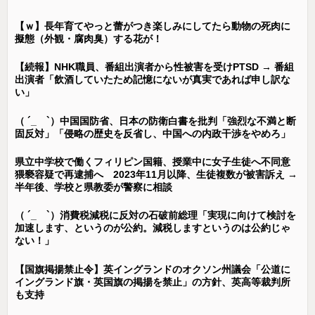
【ｗ】長年育てやっと蕾がつき楽しみにしてたら動物の死肉に
擬態（外観・腐肉臭）する花が！
【続報】NHK職員、番組出演者から性被害を受けPTSD → 番組
出演者「飲酒していたため記憶にないが真実であれば申し訳な
い」
（ ´_ゝ`）中国国防省、日本の防衛白書を批判「強烈な不満と断
固反対」「侵略の歴史を反省し、中国への内政干渉をやめろ」
県立中学校で働くフィリピン国籍、授業中に女子生徒へ不同意
猥褻容疑で再逮捕へ 2023年11月以降、生徒複数が被害訴え →
半年後、学校と県教委が警察に相談
（ ´_ゝ`）消費税減税に反対の石破前総理「実現に向けて検討を
加速します、というのが公約。減税しますというのは公約じゃ
ない！」
【国旗掲揚禁止令】英イングランドのオクソン州議会「公道に
イングランド旗・英国旗の掲揚を禁止」の方針、英高等裁判所
も支持