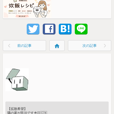
home
前の記事
次の記事
【拡散希望】
隣の家が民泊です👲🏻🇨🇳