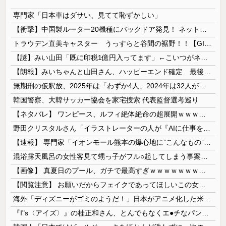
専門家「日本車はダサい、見てて恥ずかしい」
【衝撃】中国製ルーター20機種にバックドア発見！ ネットに繋ぐだけで35秒ごとに中国のサーバーと通信
トラウデン直美キャスター うっすらと谷間の裾野！！【GIF動画あり】
【謎】みい山田「既に印税1億円入ってます」←こいつがネットの叩き程度にムキになる理由
【朗報】みいちゃんと山田さん、ハッピーエンド確定 最後はママに埋葬される
無期刑の仮釈放、2025年は「わずか4人」2024年は32人が獄中死…「終身刑化」の傾向続く
韓国警察、大韓サッカー協会を家宅捜索 代表監督選考巡り
【ネタバレ】 ワンピース、ルフィ絶体絶命の超展開ｗｗｗｗｗｗｗｗｗｗｗｗｗｗｗｗｗｗｗｗｗｗｗｗｗｗｗｗｗｗｗｗｗｗｗｗｗｗｗｗｗｗｗｗｗ...
野田クリスタルさん「イラストレーターの人が『AIに仕事を奪われる』って言ってるけど、あなた達は"仕事を奪う側"じゃない？」
【速報】 専門家「イオンモール熊本の爆心地に”こんなもの”があったんだけど…」
混浴露天風呂の女性客見て甥っ子がフル○起してしまう事案が発生 part4
【画像】 真夏日のプール、ガチで最高すぎｗｗｗｗｗｗｗｗｗｗ
【閲覧注意】 お願いだからフェイクであってほしいこの女児の動画、本物だった…
海外「ディズニーがゴミのようだ！」日本がアニメ化した米人気SF作品に絶賛の声が殺到中
『I"s〈アイズ〉』の桂正和さん、とんでもなくエ●チなパンツを描く。これもう芸術だろ