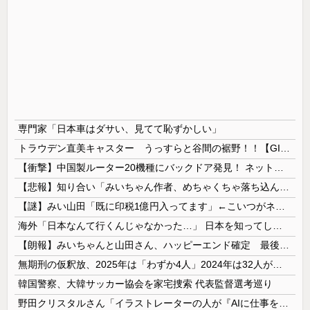
専門家「日本車はダサい、見てて恥ずかしい」
トラウデン直美キャスター うっすらと谷間の裾野！！【GIF動画あり】
【衝撃】中国製ルーター20機種にバックドア発見！ ネットに繋ぐだけで35秒ごとに中国のサーバーと通信
【悲報】知り合い「みいちゃん作者、めちゃくちゃ落ち込んでる。以前みいちゃんへの深い愛を語ってくれた」
【謎】みい山田「既に印税1億円入ってます」←こいつがネットの叩き程度にムキになる理由
海外「日本なんて行くんじゃなかった…」 日本を知ってしまったディズニー信者、帰国後『本家』に失望する事態に
【朗報】みいちゃんと山田さん、ハッピーエンド確定 最後はママに埋葬される
無期刑の仮釈放、2025年は「わずか4人」2024年は32人が獄中死…「終身刑化」の傾向続く
韓国警察、大韓サッカー協会を家宅捜索 代表監督選考巡り
野田クリスタルさん「イラストレーターの人が『AIに仕事を奪われる』って言ってるけど、あなた達は"仕事を奪う側"じゃない？」