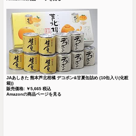
JAあしきた 熊本芦北柑橘 デコポン&甘夏缶詰め (10缶入り(化粧
箱))
販売価格: ￥5,665 税込
Amazonの商品ページを見る