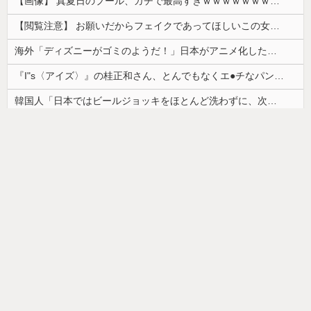
【画像】 真夏日のプール、ガチで最高すぎｗｗｗｗｗｗｗｗｗｗ
【閲覧注意】 お願いだからフェイクであってほしいこの女児の動画、本物だった…
海外「ディズニーがゴミのようだ！」日本がアニメ化した米人気SF作品に絶賛の声が殺到中
『I"s〈アイズ〉』の桂正和さん、とんでもなくエ●チなパンツを描く。これもう芸術だろ
韓国人「日本ではビールジョッキをほとんど洗わずに、次の客に出すんだ！ これが証拠の映像だ!!」……あー、なるほどですねー。韓国には「アレ」がないんだ？
【朗報】かわいい動物の動画がストレス・不安の軽減になる可能性。英大学の研究で実証
【画像】カップヌードル、限界突破ｗｗｗ
ドイツ人男性がランニングシューズで富士登山 「足をくじいて動けない」
【画像】最近の高級ミニバンの顔キモすぎだろwww
【画像】「ワイらのゴマキ（３９）」
【悲報】美容師「…手は尽くしました」おば「ｱｯ…ｯｽ…」→
韓国人「安貞桓が韓国代表に激怒！『惨憺たる結果、徹底的な刷新が必要だ』と監督や協会を痛烈批判」
お部屋が汚部屋になってまう、、