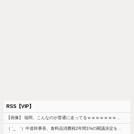
RSS【VIP】
【画像】 福岡、こんなのが普通に走ってるｗｗｗｗｗｗｗｗｗｗｗｗｗｗｗｗｗｗｗｗｗｗｗｗｗｗｗｗｗｗｗｗｗｗｗｗｗｗｗｗ
（ ´_ゝ`）中道幹事長、食料品消費税2年間1%の閣議決定を批判 → 記者「中道改革連合は食料品消費税ゼロを公約に掲げていたが？」→ 階猛氏「