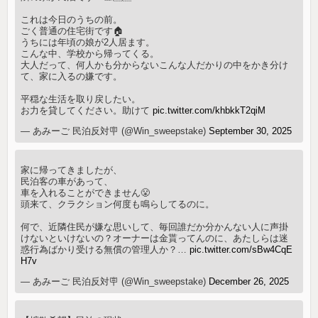
これは今日のうちの前。
ごく普通の住宅街です🏠
うちには年頃の娘が2人居ます。
こんな中、学校から帰ってくる。
大人だって、何人かも分からないこんな人だかりの中をかき分け
て、家に入るの嫌です。
平穏な生活を取り戻したい。
お力を貸してください。助けて
pic.twitter.com/khbkkT2qiM
— あみーご 民泊反対🪧 (@Win_sweepstake)
September 30, 2025
家に帰ってきましたが、
民泊客の車があって、
車を入れることができません😤
頭来て、クラクション何度も鳴らしてるのに。
何で、近隣住民が嫌な思いして、毎回誰だか分かんない人に声掛
けないといけないの？オーナーは金貰ってんのに、あたしらは迷
惑行為ばかり受ける無償の管理人か？…
pic.twitter.com/sBw4CqE
H7v
— あみーご 民泊反対🪧 (@Win_sweepstake)
December 26, 2025