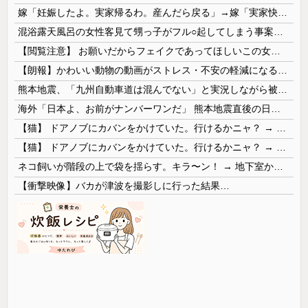
嫁「妊娠したよ。実家帰るわ。産んだら戻る」→嫁「実家快適すぎｗもう戻りません」俺「転勤でそっち行くから一緒に住もう」嫁「は？離婚して！ほらさっさと紙書けや！」俺「はい」
混浴露天風呂の女性客見て甥っ子がフル○起してしまう事案が発生 part4
【閲覧注意】 お願いだからフェイクであってほしいこの女児の動画、本物だった…
【朗報】かわいい動物の動画がストレス・不安の軽減になる可能性。英大学の研究で実証
熊本地震、「九州自動車道は混んでない」と実況しながら被災地へ向かう有名アナなどに批判殺到 全国紙記者「最新の状況をいち早く伝えることは報道機関としての責務」「情報を取り上げることには大きな意義がある」
海外「日本よ、お前がナンバーワンだ」 熊本地震直後の日本の対応のスピードに世界が衝撃
【猫】 ドアノブにカバンをかけていた。行けるかニャ？ → 猫はこうなります…
【猫】 ドアノブにカバンをかけていた。行けるかニャ？ → 猫はこうなります…
ネコ飼いが階段の上で袋を揺らす。キラ〜ン！ → 地下室からヤツが現れる…
【衝撃映像】バカが津波を撮影しに行った結果…