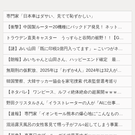
専門家「日本車はダサい、見てて恥ずかしい」
【衝撃】中国製ルーター20機種にバックドア発見！ ネットに繋ぐだけで35秒ごとに中国のサーバーと通信
トラウデン直美キャスター うっすらと谷間の裾野！！【GIF動画あり】
【謎】みい山田「既に印税1億円入ってます」←こいつがネットの叩き程度にムキになる理由
【朗報】みいちゃんと山田さん、ハッピーエンド確定 最後はママに埋葬される
無期刑の仮釈放、2025年は「わずか4人」2024年は32人が獄中死…「終身刑化」の傾向続く
韓国警察、大韓サッカー協会を家宅捜索 代表監督選考巡り
【ネタバレ】 ワンピース、ルフィ絶体絶命の超展開ｗｗｗｗｗｗｗｗｗｗｗｗｗｗｗｗｗｗｗｗｗｗｗｗｗｗｗｗｗｗｗｗｗｗｗｗｗｗｗｗｗｗｗｗｗ...
野田クリスタルさん「イラストレーターの人が『AIに仕事を奪われる』って言ってるけど、あなた達は"仕事を奪う側"じゃない？」
【速報】 専門家「イオンモール熊本の爆心地に”こんなもの”があったんだけど…」
混浴露天風呂の女性客見て甥っ子がフル○起してしまう事案が発生 part4