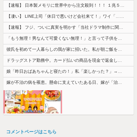
【速報】 日本製メモリに世界中から注文殺到！！！ １兆５０００億円で工場増築へ
【凄い】 LINE上司「休日で悪いけど会社来て！」ワイ「…無視」上司「マジでヤバいから！」←その結果ｗｗｗｗｗ
【速報】 フジ、ついに真実を明かす「当社ドラマ制作に関するご説明」5chの目は厳しいぞ
「もう無理！男なんて可愛くない無理！」と言って子供を置いて出て行った息子嫁
彼氏を初めて一人暮らしの我が家に招いた。私が朝ご飯を作ったのだが、彼氏にトーストに何塗る？って聞いたら...
ドラッグストア勤務中。カード払いの商品を現金で返金してほしいと言い張る女性客。断っても引き下がらず、その後まさかの展開に…
娘「昨日おばあちゃんと寝たの！」私「楽しかった？」→翌朝、娘のロから思いもよらない話が飛び出して…
嫁が不治の病を罹患。懸命に支えていたある日、嫁が「治らねぇもんは治らねぇんだよ」と言い出した
コメントページはこちら