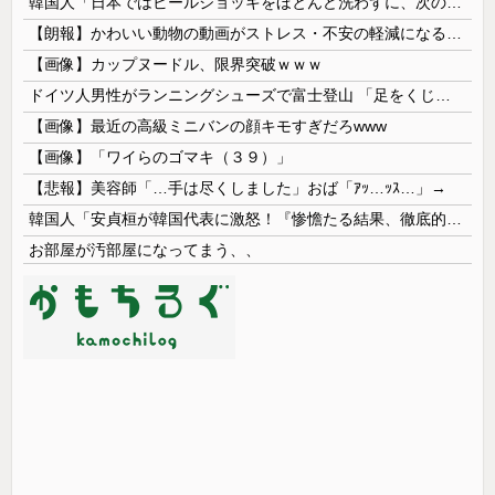
韓国人「日本ではビールジョッキをほとんど洗わずに、次の客に出すんだ！ これが証拠の映像だ!!」……あー、なるほどですねー。韓国には「アレ」がないんだ？
【朗報】かわいい動物の動画がストレス・不安の軽減になる可能性。英大学の研究で実証
【画像】カップヌードル、限界突破ｗｗｗ
ドイツ人男性がランニングシューズで富士登山 「足をくじいて動けない」
【画像】最近の高級ミニバンの顔キモすぎだろwww
【画像】「ワイらのゴマキ（３９）」
【悲報】美容師「…手は尽くしました」おば「ｱｯ…ｯｽ…」→
韓国人「安貞桓が韓国代表に激怒！『惨憺たる結果、徹底的な刷新が必要だ』と監督や協会を痛烈批判」
お部屋が汚部屋になってまう、、