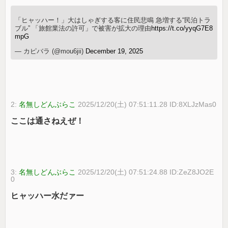
「ヒャッハー！」大はしゃぎする客に住民悲鳴 急増する“民泊トラ
ブル” 「旅館業法の許可」で被害が拡大の理由
https://t.co/yyqG7E8
mpG
— カピバラ (@mou6jii)
December 19, 2025
2:
名無しどんぶらこ
2025/12/20(土) 07:51:11.28 ID:8XLJzMas0
ここは通さねえぜ！
3:
名無しどんぶらこ
2025/12/20(土) 07:51:24.88 ID:ZeZ8JO2E
0
ヒャッハー水だァー