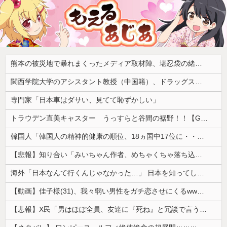
熊本の被災地で暴れまくったメディア取材陣、堪忍袋の緒が切れた地元住民が苦情を寄せまくった結果……
関西学院大学のアシスタント教授（中国籍）、ドラッグストアで現行犯逮捕 万引き容疑
専門家「日本車はダサい、見てて恥ずかしい」
トラウデン直美キャスター うっすらと谷間の裾野！！【GIF動画あり】
韓国人「韓国人の精神的健康の順位、18ヵ国中17位に・・・」→「日本に勝った！！！！！」
【悲報】知り合い「みいちゃん作者、めちゃくちゃ落ち込んでる。以前みいちゃんへの深い愛を語ってくれた」
海外「日本なんて行くんじゃなかった…」 日本を知ってしまったディズニー信者、帰国後『本家』に失望する事態に
【動画】佳子様(31)、我々弱い男性をガチ恋させにくるwwwwwww 【Pickup05164714】
【悲報】X民「男はほぼ全員、友達に『死ね』と冗談で言うことがある」←これマジ？ｗｗｗｗ