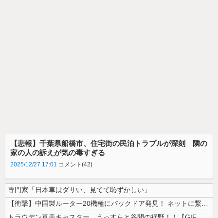
【悲報】千葉県船橋市、住宅街の民泊トラブルが深刻 隣の
家の人の訴えが気の毒すぎる
2025/12/27 17:01
コメント(42)
専門家「日本車はダサい、見てて恥ずかしい」
【衝撃】中国製ルーター20機種にバックドア発見！ ネットに繋ぐだけで3...
トラウデン直美キャスター うっすらと谷間の裾野！！【GIF動画あり】