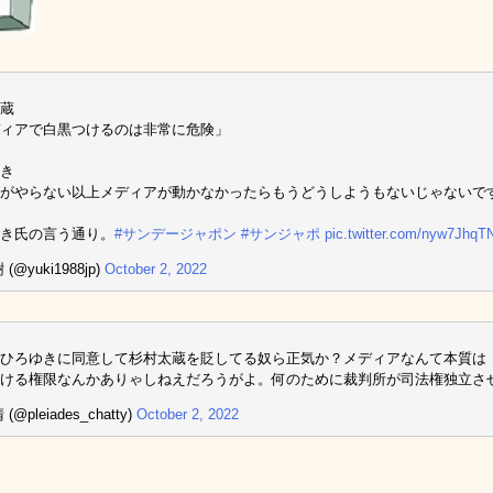
蔵
ィアで白黒つけるのは非常に危険」
き
がやらない以上メディアが動かなかったらもうどうしようもないじゃないで
き氏の言う通り。
#サンデージャポン
#サンジャポ
pic.twitter.com/nyw7JhqT
(@yuki1988jp)
October 2, 2022
ひろゆきに同意して杉村太蔵を貶してる奴ら正気か？メディアなんて本質は
つける権限なんかありゃしねえだろうがよ。何のために裁判所が司法権独立さ
(@pleiades_chatty)
October 2, 2022