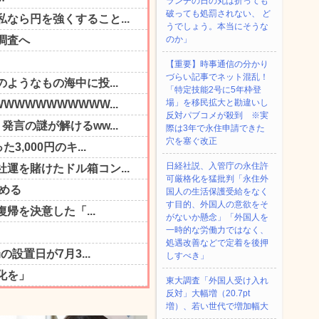
ランチの日の丸は折っても
破っても処罰されない、 ど
うでしょう。本当にそうな
のか」
【重要】時事通信の分かり
づらい記事でネット混乱！
「特定技能2号に5年枠登
場」を移民拡大と勘違いし
反対パブコメが殺到 ※実
際は3年で永住申請できた
穴を塞ぐ改正
日経社説、入管庁の永住許
可厳格化を猛批判「永住外
国人の生活保護受給をなく
す目的、外国人の意欲をそ
がないか懸念」「外国人を
一時的な労働力ではなく、
処遇改善などで定着を後押
しすべき」
東大調査「外国人受け入れ
反対」大幅増（20.7pt
増）、若い世代で増加幅大