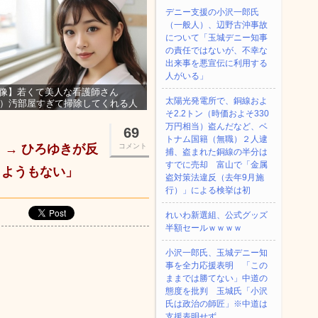
デニー支援の小沢一郎氏
（一般人）、辺野古沖事故
について「玉城デニー知事
の責任ではないが、不幸な
出来事を悪宣伝に利用する
人がいる」
像】若くて美人な看護師さん
太陽光発電所で、銅線およ
3）汚部屋すぎて掃除してくれる人
そ2.2トン（時価およそ330
集ｗｗｗ
万円相当）盗んだなど、ベ
69
トナム国籍（無職）２人逮
→ ひろゆきが反
コメント
捕、盗まれた銅線の半分は
すでに売却 富山で「金属
しようもない」
盗対策法違反（去年9月施
行）」による検挙は初
れいわ新選組、公式グッズ
半額セールｗｗｗｗ
小沢一郎氏、玉城デニー知
事を全力応援表明 「この
ままでは勝てない」中道の
態度を批判 玉城氏「小沢
氏は政治の師匠」※中道は
支援表明せず