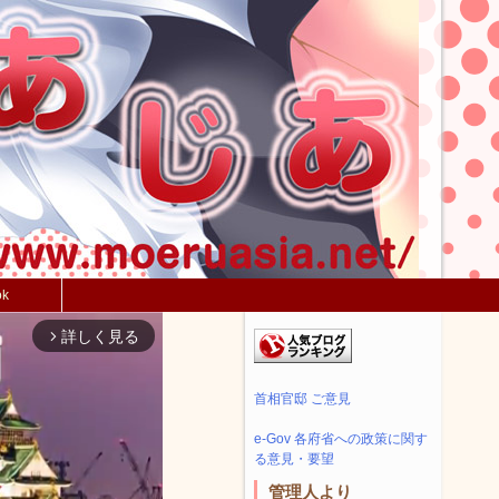
ok
詳しく見る
arrow_forward_ios
首相官邸 ご意見
e-Gov 各府省への政策に関す
る意見・要望
管理人より