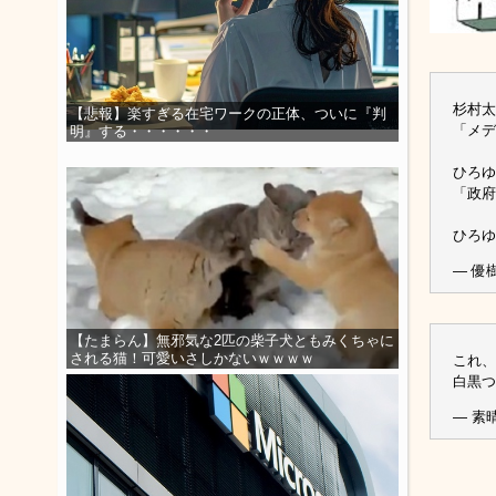
杉村太
【悲報】楽すぎる在宅ワークの正体、ついに『判
「メデ
明』する・・・・・・
ひろゆ
「政府
ひろゆ
— 優樹 
【たまらん】無邪気な2匹の柴子犬ともみくちゃに
される猫！可愛いさしかないｗｗｗｗ
これ、
白黒
— 素晴 