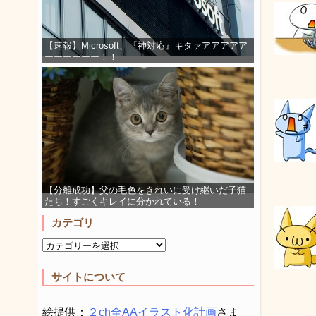
【速報】Microsoft、『神対応』キタァアアアアア
ーーーーーー！！
【分離成功】父の毛色をきれいに受け継いだ子猫
たち！すごくキレイに分かれている！
カテゴリ
サイトについて
絵提供：
２ch全AAイラスト化計画
さま