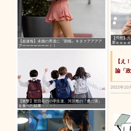
【愕然】元
【超速報】未婚の男達に『朗報』キタァアアアア
果ｗｗｗｗ
アーーーーーーー！！
【え！
論「政
2022年10
【衝撃】世田谷の小学生達、河川敷の『桑の実』
を食べた結果・・・・