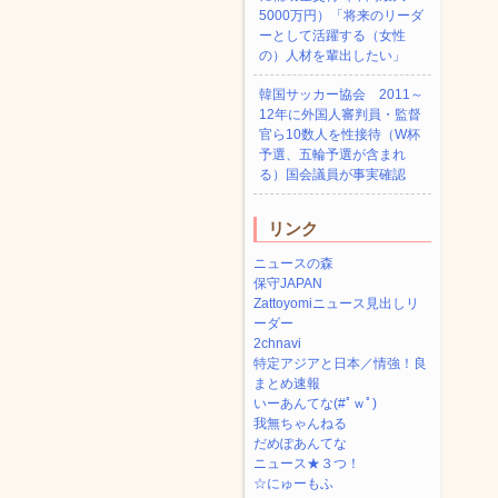
5000万円）「将来のリーダ
ーとして活躍する（女性
の）人材を輩出したい」
韓国サッカー協会 2011～
12年に外国人審判員・監督
官ら10数人を性接待（W杯
予選、五輪予選が含まれ
る）国会議員が事実確認
リンク
ニュースの森
保守JAPAN
Zattoyomiニュース見出しリ
ーダー
2chnavi
特定アジアと日本／情強！良
まとめ速報
いーあんてな(#ﾟｗﾟ)
我無ちゃんねる
だめぽあんてな
ニュース★３つ！
☆にゅーもふ