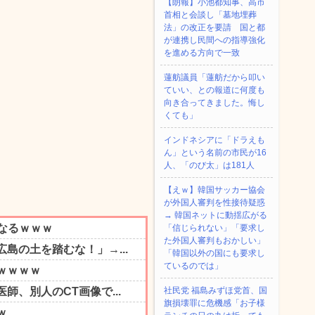
【朗報】小池都知事、高市
首相と会談し「墓地埋葬
法」の改正を要請 国と都
が連携し民間への指導強化
を進める方向で一致
蓮舫議員「蓮舫だから叩い
ていい、との報道に何度も
向き合ってきました。悔し
くても」
インドネシアに「ドラえも
ん」という名前の市民が16
人、「のび太」は181人
【えｗ】韓国サッカー協会
が外国人審判を性接待疑惑
→ 韓国ネットに動揺広がる
「信じられない」「要求し
た外国人審判もおかしい」
「韓国以外の国にも要求し
ているのでは」
社民党 福島みずほ党首、国
旗損壊罪に危機感「お子様