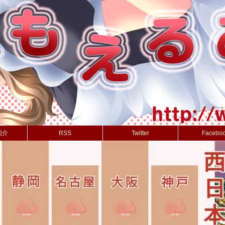
紹介
RSS
Twitter
Facebo