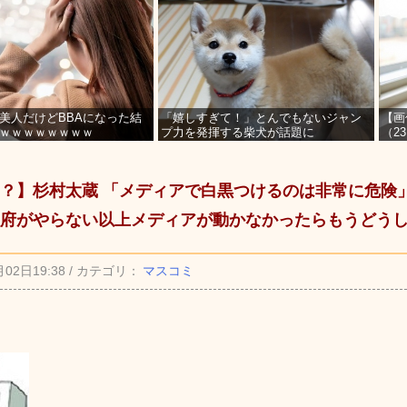
美人だけどBBAになった結
「嬉しすぎて！」とんでもないジャン
【画
ｗｗｗｗｗｗｗｗ
プ力を発揮する柴犬が話題に
（2
を募
？】杉村太蔵 「メディアで白黒つけるのは非常に危険」
府がやらない以上メディアが動かなかったらもうどう
月02日19:38 / カテゴリ：
マスコミ