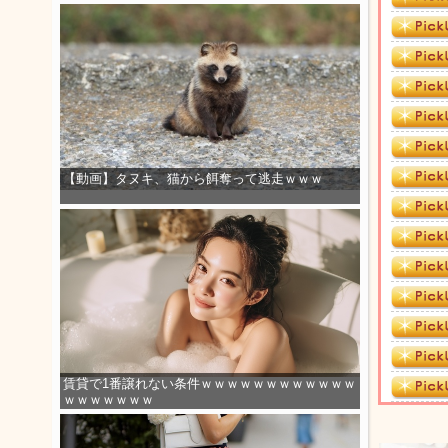
【動画】タヌキ、猫から餌奪って逃走ｗｗｗ
賃貸で1番譲れない条件ｗｗｗｗｗｗｗｗｗｗｗｗ
ｗｗｗｗｗｗｗ