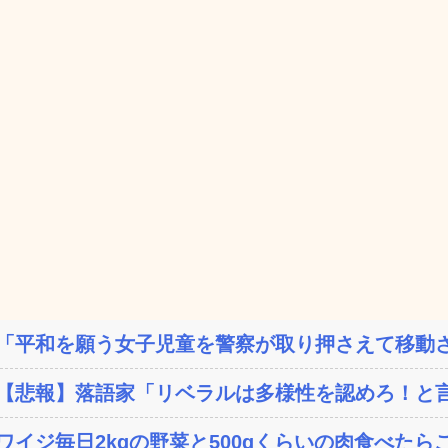
「平和を願う女子児童を警察が取り押さえて移動さ
【悲報】落語家「リベラルは多様性を認めろ！と言
ワイジ毎日2kgの野菜と500gくらいの肉食べたら