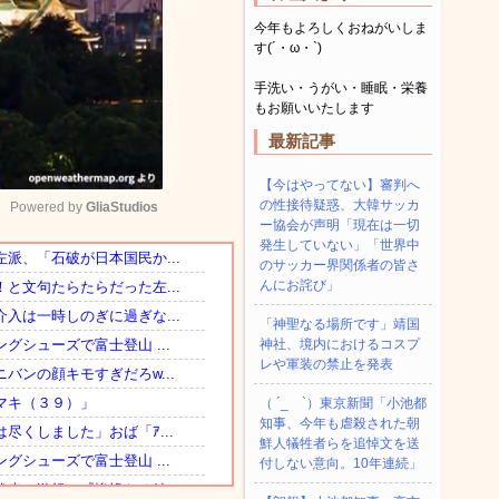
今年もよろしくおねがいしま
す(´・ω・`)
手洗い・うがい・睡眠・栄養
もお願いいたします
最新記事
【今はやってない】審判へ
の性接待疑惑、大韓サッカ
Powered by 
GliaStudios
ー協会が声明「現在は一切
発生していない」「世界中
のサッカー界関係者の皆さ
Mute
んにお詫び」
「神聖なる場所です」靖国
神社、境内におけるコスプ
レや軍装の禁止を発表
（ ´_ゝ`）東京新聞「小池都
知事、今年も虐殺された朝
鮮人犠牲者らを追悼文を送
付しない意向。10年連続」