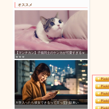
オススメ
【マンチカン】子猫同士のケンカが可愛すぎるｗ
ｗｗｗ
大学入ったら彼女できるって言ってた奴来い