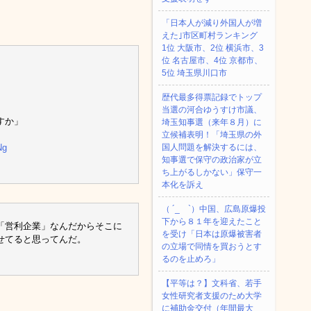
「日本人が減り外国人が増
えた｣市区町村ランキング
1位 大阪市、2位 横浜市、3
位 名古屋市、4位 京都市、
5位 埼玉県川口市
歴代最多得票記録でトップ
当選の河合ゆうすけ市議、
すか」
埼玉知事選（来年８月）に
立候補表明！「埼玉県の外
Ng
国人問題を解決するには、
知事選で保守の政治家が立
ち上がるしかない」保守一
本化を訴え
（ ´_ゝ`）中国、広島原爆投
下から８１年を迎えたこと
「営利企業」なんだからそこに
を受け「日本は原爆被害者
せてると思ってんだ。
の立場で同情を買おうとす
るのを止めろ」
【平等は？】文科省、若手
女性研究者支援のため大学
に補助金交付（年間最大