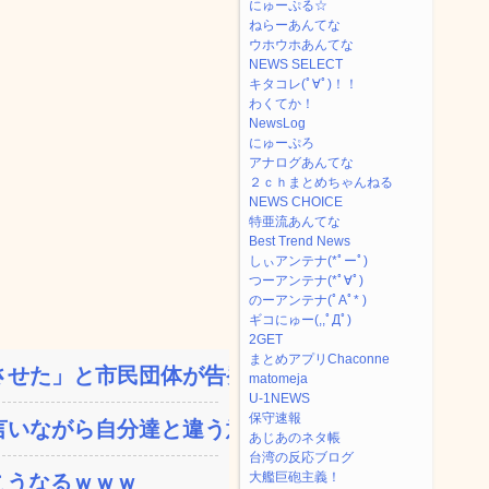
にゅーぷる☆
ねらーあんてな
ウホウホあんてな
NEWS SELECT
キタコレ(ﾟ∀ﾟ)！！
わくてか！
NewsLog
にゅーぷろ
アナログあんてな
２ｃｈまとめちゃんねる
NEWS CHOICE
特亜流あんてな
Best Trend News
しぃアンテナ(*ﾟーﾟ)
つーアンテナ(*ﾟ∀ﾟ)
のーアンテナ(ﾟAﾟ* )
ギコにゅー(,,ﾟДﾟ)
2GET
まとめアプリChaconne
せた」と市民団体が告発、...
matomeja
U-1NEWS
保守速報
いながら自分達と違う意見...
あじあのネタ帳
台湾の反応ブログ
大艦巨砲主義！
こうなるｗｗｗ