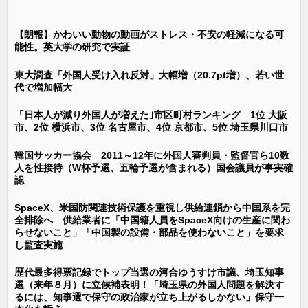
【朗報】かわいい動物の動画がストレス・不安の軽減になる可
能性。英大学の研究で実証
東大調査「外国人受け入れ反対」大幅増（20.7pt増）、若い世
代で増加幅大
「日本人が減り外国人が増えた｣市区町村ランキング 1位 大阪
市、2位 横浜市、3位 名古屋市、4位 京都市、5位 埼玉県川口市
韓国サッカー協会 2011～12年に外国人審判員・監督官ら10数
人を性接待（W杯予選、五輪予選が含まれる）国会議員が事実確
認
SpaceX、米国防関連技術保護を重視し供給連鎖から中国系を完
全排除へ 供給業者に「中国籍人員をSpaceX向けの生産に関わ
らせないこと」「中国製の設備・部品を使わないこと」を要求
し監査実施
歴代最多得票記録でトップ当選の河合ゆうすけ市議、埼玉知事
選（来年８月）に立候補表明！「埼玉県の外国人問題を解決す
るには、知事選で保守の政治家が立ち上がるしかない」保守一