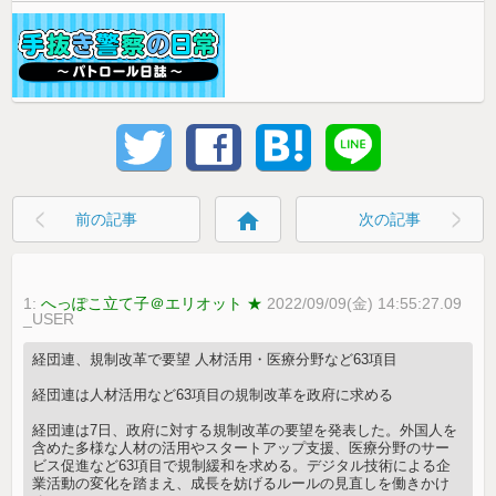
home
前の記事
次の記事
1:
へっぽこ立て子＠エリオット ★
2022/09/09(金) 14:55:27.09
_USER
経団連、規制改革で要望 人材活用・医療分野など63項目
経団連は人材活用など63項目の規制改革を政府に求める
経団連は7日、政府に対する規制改革の要望を発表した。外国人を
含めた多様な人材の活用やスタートアップ支援、医療分野のサー
ビス促進など63項目で規制緩和を求める。デジタル技術による企
業活動の変化を踏まえ、成長を妨げるルールの見直しを働きかけ