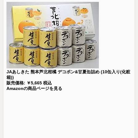
JAあしきた 熊本芦北柑橘 デコポン&甘夏缶詰め (10缶入り(化粧
箱))
販売価格: ￥5,665 税込
Amazonの商品ページを見る