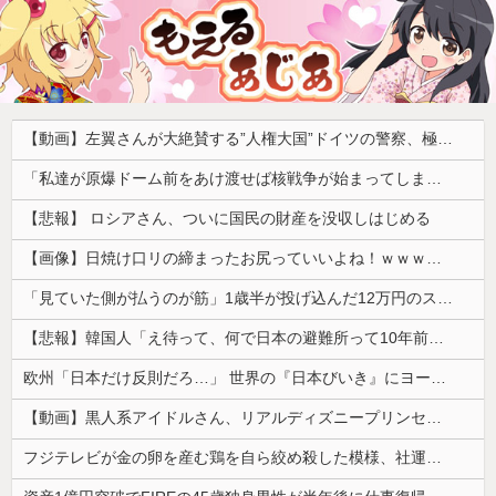
【動画】左翼さんが大絶賛する”人権大国”ドイツの警察、極左活動家への「人道的対処」が力強すぎるとネットで話題に → ｗｗｗｗｗｗｗｗ
「私達が原爆ドーム前をあけ渡せば核戦争が始まってしまう」と訴える市民団体、それを聞いた被爆3世の人が……
【悲報】 ロシアさん、ついに国民の財産を没収しはじめる
【画像】日焼け口リの締まったお尻っていいよね！ｗｗｗｗｗ
「見ていた側が払うのが筋」1歳半が投げ込んだ12万円のスマホ、半額提示した母親は冷たい？
【悲報】韓国人「え待って、何で日本の避難所って10年前と同レベルなの(ドン引き
欧州「日本だけ反則だろ…」 世界の『日本びいき』にヨーロッパ全土から不満の声
【動画】黒人系アイドルさん、リアルディズニープリンセスと話題に 【Pickup08083037】
フジテレビが金の卵を産む鶏を自ら絞め殺した模様、社運を賭けたドル箱コンテンツが御蔵入りになってしまい……