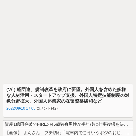
(‘A`) 経団連、規制改革を政府に要望。外国人を含めた多様
な人材活用・スタートアップ支援、外国人特定技能制度の対
象分野拡大、外国人起業家の在留資格緩和など
2022/09/10 17:05
コメント(42)
資産1億円突破でFIREの45歳独身男性が半年後に仕事復帰を決意した「...
【画像】 まんさん、ブチ切れ「電車内でこういうポジのおじ、ガチでイラネ...