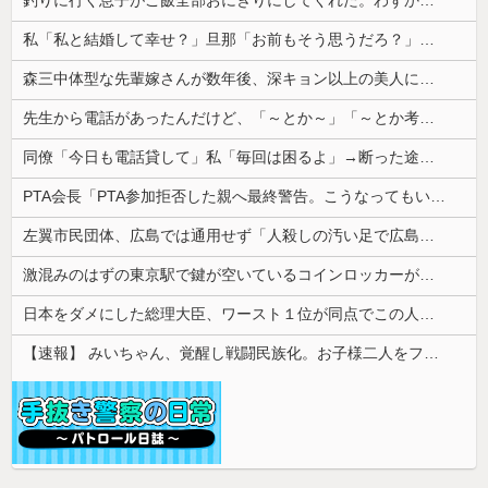
私「私と結婚して幸せ？」旦那「お前もそう思うだろ？」→その返事が忘れられず、後日まさかの展開に…
森三中体型な先輩嫁さんが数年後、深キョン以上の美人に変身してた。その後の彼女の行動が意外すぎて…
先生から電話があったんだけど、「～とか～」「～とか考えて～」と何度も言ってたのが耳に残ってしまった
同僚「今日も電話貸して」私「毎回は困るよ」→断った途端に逆ギレされた同僚の言い分が理解できなくて…
PTA会長「PTA参加拒否した親へ最終警告。こうなってもいい？」
左翼市民団体、広島では通用せず「人殺しの汚い足で広島の土を踏むな！」→広島県民「お前らの方が汚いんじゃ！」「ワシらが広島県民じゃ」
激混みのはずの東京駅で鍵が空いているコインロッカーが散見、「ラッキー」と思って中を確認してみると……
日本をダメにした総理大臣、ワースト１位が同点でこの人ｗｗｗｗｗｗ
【速報】 みいちゃん、覚醒し戦闘民族化。お子様二人をフルボッコにしてしまう