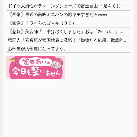
ドイツ人男性がランニングシューズで富士登山 「足をくじいて動けない」
【画像】最近の高級ミニバンの顔キモすぎだろwww
【画像】「ワイらのゴマキ（３９）」
【悲報】美容師「…手は尽くしました」おば「ｱｯ…ｯｽ…」→
韓国人「安貞桓が韓国代表に激怒！『惨憺たる結果、徹底的な刷新が必要だ』と監督や協会を痛烈批判」
お部屋が汚部屋になってまう、、