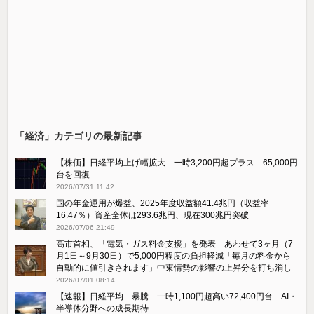
「経済」カテゴリの最新記事
【株価】日経平均上げ幅拡大 一時3,200円超プラス 65,000円
台を回復
2026/07/31 11:42
国の年金運用が爆益、2025年度収益額41.4兆円（収益率
16.47％）資産全体は293.6兆円、現在300兆円突破
2026/07/06 21:49
高市首相、「電気・ガス料金支援」を発表 あわせて3ヶ月（7
月1日～9月30日）で5,000円程度の負担軽減「毎月の料金から
自動的に値引きされます」中東情勢の影響の上昇分を打ち消し
2026/07/01 08:14
【速報】日経平均 暴騰 一時1,100円超高い72,400円台 AI・
半導体分野への成長期待