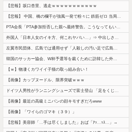
【悲報】坂口杏里、逃走ｗｗｗｗｗｗｗｗｗｗｗ
【悲報】 中国、橋の欄干が強風一発で粉々に 鉄筋ゼロ 当局「接着剤でくっつけただけ」「正常で、品質問題はない」
PTA会長「PTA参加拒否した親へ最終警告。こうなってもいい？」
外国人「日本人女のイキ方、何これヤバい…」⇒ 中出しされ痙攣する姿が海外で話題に
左翼市民団体、広島では通用せず「人殺しの汚い足で広島の土を踏むな！」→広島県民「お前らの方が汚いんじゃ！」「ワシらが広島県民じゃ」
韓国のサッカー協会、W杯予選等を裁くために訪韓した外国人審判を「性接待」していた……大して強くもないチームが潤沢な予算を持ってりゃそうなるわな
【ｗ】物凄くカワイイ子猫の取っ組み合い！
【画像】カップヌードル、限界突破ｗｗｗ
ドイツ人男性がランニングシューズで富士登山 「足をくじいて動けない」
【画像】最近の高級ミニバンの顔キモすぎだろwww
【画像】「ワイらのゴマキ（３９）」
【悲報】美容師「…手は尽くしました」おば「ｱｯ…ｯｽ…」→