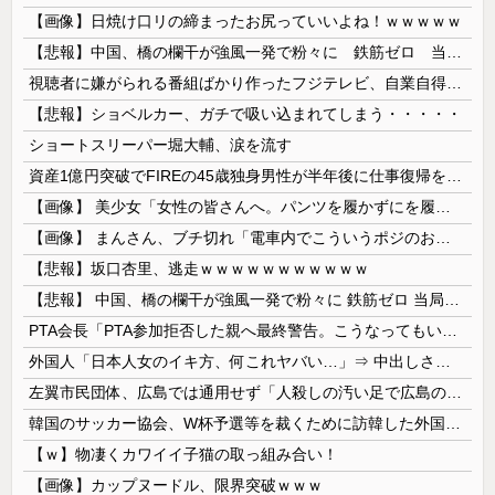
【画像】日焼け口リの締まったお尻っていいよね！ｗｗｗｗｗ
【悲報】中国、橋の欄干が強風一発で粉々に 鉄筋ゼロ 当局「接着剤でくっつけただけ」「正常で、品質問題はない」
視聴者に嫌がられる番組ばかり作ったフジテレビ、自業自得すぎる立場に陥ってしまい……
【悲報】ショベルカー、ガチで吸い込まれてしまう・・・・・
ショートスリーパー堀大輔、涙を流す
資産1億円突破でFIREの45歳独身男性が半年後に仕事復帰を決意した「1通の通知」
【画像】 美少女「女性の皆さんへ。パンツを履かずにを履いてみてください」
【画像】 まんさん、ブチ切れ「電車内でこういうポジのおじ、ガチでイラネ」→
【悲報】坂口杏里、逃走ｗｗｗｗｗｗｗｗｗｗｗ
【悲報】 中国、橋の欄干が強風一発で粉々に 鉄筋ゼロ 当局「接着剤でくっつけただけ」「正常で、品質問題はない」
PTA会長「PTA参加拒否した親へ最終警告。こうなってもいい？」
外国人「日本人女のイキ方、何これヤバい…」⇒ 中出しされ痙攣する姿が海外で話題に
左翼市民団体、広島では通用せず「人殺しの汚い足で広島の土を踏むな！」→広島県民「お前らの方が汚いんじゃ！」「ワシらが広島県民じゃ」
韓国のサッカー協会、W杯予選等を裁くために訪韓した外国人審判を「性接待」していた……大して強くもないチームが潤沢な予算を持ってりゃそうなるわな
【ｗ】物凄くカワイイ子猫の取っ組み合い！
【画像】カップヌードル、限界突破ｗｗｗ