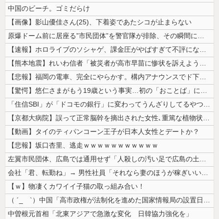
中国のビーチ。ゴミだらけ
【画像】影山優佳さん(25)、下着姿であたシコが止まらない
原爆ドーム前に居座る”市民団体”を警官隊が排除、その瞬間に周囲で見守っ...
【速報】ホロライブのソシャゲ、課金圧がやばすぎて不評になるwwwwww...
【熊本地震】れいわ信者「被災者が高市早苗に惨状を訴えようとしたら男に阻...
【悲報】福岡の電車、完全にやらかす。構内アナウンスでド下ネタを連発する...
【驚愕】悠仁さまがもう19歳という事実…初の「おことば」にネット民驚嘆
「住信SBI」が「ドコモの銀行」に変わってうんざりしてるやつｗｗｗｗｗ...
【京都大病院】誤って正常脳幹を摘出された女性､重篤な植物状態だが意識は...
【動画】タイのティパンコーン王子が日本人女性とデートか？
【悲報】坂口杏里、逃走ｗｗｗｗｗｗｗｗｗｗｗ
左翼市民団体、広島では通用せず「人殺しの汚い足で広島の土を踏むな！」→...
会社「君、転勤ね」→ 男性社員「それなら妻のほうが稼ぎいいんで辞めます...
【ｗ】物凄くカワイイ子猫の取っ組み合い！
（ ´_ゝ`）中国「高市政権が法制化を進めた国家情報局の設置日が7月3...
中曽根元首相「北東アジアで急激な変化 日韓協力強化を」