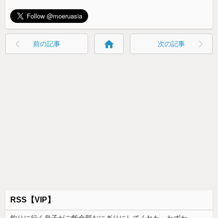
home
前の記事
次の記事
RSS【VIP】
釣りに行く息子がご飯全部おにぎりにしてくれた。わずかにビオレ薬用ハンドソープの匂いがする