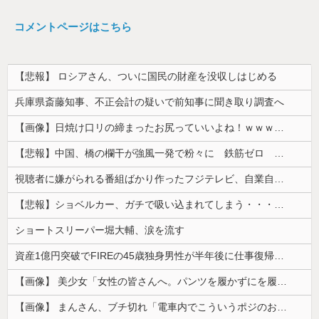
コメントページはこちら
【悲報】 ロシアさん、ついに国民の財産を没収しはじめる
兵庫県斎藤知事、不正会計の疑いで前知事に聞き取り調査へ
【画像】日焼け口リの締まったお尻っていいよね！ｗｗｗｗｗ
【悲報】中国、橋の欄干が強風一発で粉々に 鉄筋ゼロ 当局「接着剤でくっつけただけ」「正常で、品質問題はない」
視聴者に嫌がられる番組ばかり作ったフジテレビ、自業自得すぎる立場に陥ってしまい……
【悲報】ショベルカー、ガチで吸い込まれてしまう・・・・・
ショートスリーパー堀大輔、涙を流す
資産1億円突破でFIREの45歳独身男性が半年後に仕事復帰を決意した「1通の通知」
【画像】 美少女「女性の皆さんへ。パンツを履かずにを履いてみてください」
【画像】 まんさん、ブチ切れ「電車内でこういうポジのおじ、ガチでイラネ」→