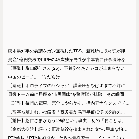
熊本県知事の要請をガン無視したTBS、避難所に取材班が押し入ってプライバシーに全く配慮しない報道を……
資産1億円突破でFIREの45歳独身男性が半年後に仕事復帰を決意した「1通の通知」
【画像】影山優佳さん(25)、下着姿であたシコが止まらない
中国のビーチ。ゴミだらけ
【速報】ホロライブのソシャゲ、課金圧がやばすぎて不評になるwwwwwwwwww
原爆ドーム前に居座る”市民団体”を警官隊が排除、その瞬間に周囲で見守っていた観客たちが……
【悲報】福岡の電車、完全にやらかす。構内アナウンスでド下ネタを連発するｗｗｗｗｗ
【熊本地震】れいわ信者「被災者が高市早苗に惨状を訴えようとしたら男に阻止された！」 ネット「“日蓮大聖人”だの叫んでるカルト信者を近づけないよう...
【驚愕】悠仁さまがもう19歳という事実…初の「おことば」にネット民驚嘆
【京都大病院】誤って正常脳幹を摘出された女性､重篤な植物状態だが意識は正常で何かを思考していると判明
PTA会長「PTA参加拒否した親へ最終警告。こうなってもいい？」