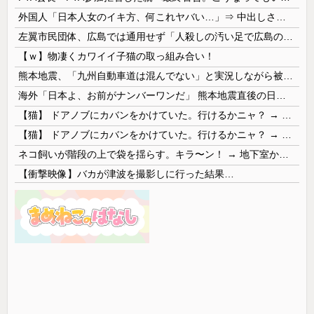
外国人「日本人女のイキ方、何これヤバい…」⇒ 中出しされ痙攣する姿が海外で話題に
左翼市民団体、広島では通用せず「人殺しの汚い足で広島の土を踏むな！」→広島県民「お前らの方が汚いんじゃ！」「ワシらが広島県民じゃ」
【ｗ】物凄くカワイイ子猫の取っ組み合い！
熊本地震、「九州自動車道は混んでない」と実況しながら被災地へ向かう有名アナなどに批判殺到 全国紙記者「最新の状況をいち早く伝えることは報道機関としての責務」「情報を取り上げることには大きな意義がある」
海外「日本よ、お前がナンバーワンだ」 熊本地震直後の日本の対応のスピードに世界が衝撃
【猫】 ドアノブにカバンをかけていた。行けるかニャ？ → 猫はこうなります…
【猫】 ドアノブにカバンをかけていた。行けるかニャ？ → 猫はこうなります…
ネコ飼いが階段の上で袋を揺らす。キラ〜ン！ → 地下室からヤツが現れる…
【衝撃映像】バカが津波を撮影しに行った結果…