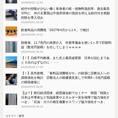
2026/06/22 11:03
給付や控除が少ない働く単身者の税・保険料負担率、過去最高
33%に 外の主要国は中低所得者の負担を抑える給付付き税額
控除を導入済み
2026/06/01 09:39
飲食料品の消費税「2027年4月から1％」で検討
2026/05/30 15:51
財務省、11.7兆円の為替介入 外貨準備金を使い1ヶ月で巨額利
益（数兆円規模）を出してしまうｗｗｗｗ
2026/05/30 06:33
【！】日経平均株価、また史上最高値更新 日本が詰むまであ
と３日のはずなのに・・・
2026/05/29 17:35
【！】高市政権、「食料品消費税ゼロ」の財源に宗教法人への
課税強化を検討 宗教法人の税優遇見直しで年間4～5兆円規模
の税収確保に
2026/05/15 09:37
【は？】韓日経済団体、経団連会館でセミナー 韓国「韓国と
日本は半導体など先端産業やエネルギー安全保障で協力強化す
べき」「石油・ガスの相互備蓄やスワップ協力強化すべき」
2026/04/30 08:14
カテゴリ：
経済