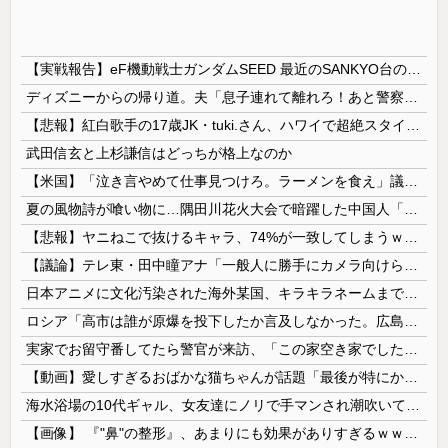
【実戦報告】eF機動戦士ガンダムSEED 最近のSANKYO台の中で最良！？ホールはお盆釘にするなよ！
ディズニーからの帰り道。夫「息子連れて離れろ！あと警察に通報！」私「助けて！」駅員「どうしました！？」→トンデモナイことに…
【悲報】紅白歌手の17歳JK・tuki.さん、ハワイで超絶スタイルを晒すも『顔だけ頑なに隠す』ムーブを継続へｗｗｗｗ
武田信玄と上杉謙信はどっちが格上なのか
【米国】「泣き言やめて仕事見つけろ。ラーメンを食え」議員らの投稿にバンス氏が猛反発…ブリトーの価格めぐる議論、共和党の内戦に発展
夏の風物詩が喰い物に…隅田川花火大会で暗躍した中国人「場所取り転売ヤー」の高笑い
【悲報】ヤニねこで抜けるキャラ、74%が一致してしまうｗｗｗｗｗ
【議論】テレ東・田中瞳アナ「一般人に勝手にカメラ向けられて恐怖を感じるの！」←これ
日本アニメに文化汚染された海外某国、キラキラネームまで日本風の”あれ”に影響されてしまった結果……
ロシア「高市は誰が原爆を投下したか言及しなかった。広島と長崎に落ちたのはUFOだと思っているのか?」
実家でお留守番してたら警官が来訪、「この家空き家でしたよね？」と問いかけてくるが実際は30年ほど住んでおり……
【動画】愛しすぎるおばかな猫ちゃんが話題「最後が特にかわいいｗ」
海水浴場の10代ギャル、女友達にノリで手マンされ潮吹いてガチイキしてしまうｗｗｗ
【画像】 『"鼻"の整形』、あまりにも効果がありすぎるｗｗｗｗｗｗｗｗｗｗｗ