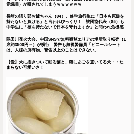
党議員）が晒されてしまうｗｗｗｗｗｗ
長崎の語り部お爺ちゃん（84）、修学旅行生に「日本も原爆を
持たないと負ける」と言われびっくり！ 被団協代表（85）も
中学生に「核を持たないで日本を守れますか」と問われ危機感
隅田川花火大会、中国SNSで無料観覧エリアの場所取り転売（1
席約3500円～）が横行 警告も無視警備員「ビニールシート
は、人様の所有物。警告以上のことはできない」
【愛】犬に抱きついて眠る猫と、猫にあごを置いてる犬・・た
まらない可愛いさ！