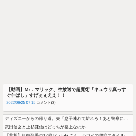
【動画】Mr．マリック、生放送で超魔術「キュウリ真っす
ぐ伸ばし」すげぇぇええ！！
2022/06/25 07:15
コメント(3)
ディズニーからの帰り道。夫「息子連れて離れろ！あと警察に通報！」私「助...
武田信玄と上杉謙信はどっちが格上なのか
【悲報】紅白歌手の17歳JK・tuki.さん、ハワイで超絶スタイルを晒...