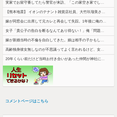
実家でお留守番してたら警官が来訪、「この家空き家でしたよね？」と問いかけてくるが実際は30年ほど住んでおり……
【熊本地震】 イオンのテナント雑貨店社員、大竹玖瑠美さん(22)がカワイイ・・・
嫁が同窓会に出席して元カレと再会して失踪。1年後に俺の家に投函されたものがこれ...
女子「貴公子の告白を断るなんてあり得ない！」俺「問題はそこじゃないだろ…」→いじめを止めるため動いた結果…
嫁が新婚当時の不倫を自白してきた。娘は相手の子かもしれないそうで俺と娘が他人なら男女の関係になるかもしれないと不安だったそうで…
高齢独身彼女無しなのが不思議ってよく言われるけど、女と人付き合いとかめんどくさすぎる
20年くらい前だけど当時お付き合いがあった仲間が神社に赤いものを身につけちゃいけないと言ってた
コメントページはこちら