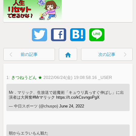
home
前の記事
次の記事
1:
きつねうどん ★
2022/06/24(金) 19:08:58.16 _USER
Mr．マリック、生放送で超魔術「キュウリ真っすぐ伸ばし」に出
演者は大興奮
#Mrマリック
https://t.co/kCsvngoPgX
— 中日スポーツ (@chuspo)
June 24, 2022
朝からエラいもん観た