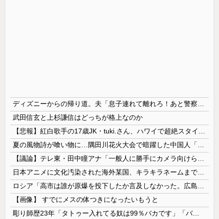
ディズニーからの帰り道。夫「息子連れて離れろ！あと警察に通報！」私「助けて！」駅員「どうしました！？」→トンデモナイことに…
武田信玄と上杉謙信はどっちが格上なのか
【悲報】紅白歌手の17歳JK・tuki.さん、ハワイで超絶スタイルを晒すも『顔だけ頑なに隠す』ムーブを継続へｗｗｗｗ
夏の風物詩が喰い物に…隅田川花火大会で暗躍した中国人「場所取り転売ヤー」の高笑い
【議論】テレ東・田中瞳アナ「一般人に勝手にカメラ向けられて恐怖を感じるの！」←これ
日本アニメに文化汚染された海外某国、キラキラネームまで日本風の”あれ”に影響されてしまった結果……
ロシア「高市は誰が原爆を投下したか言及しなかった。広島と長崎に落ちたのはUFOだと思っているのか?」
【画像】 すでにメスの体つきになったいもうと
彫り師歴23年「タトゥー入れてる奴は99％バカです」「バカは5000円が好き」無断キャンセル、挨拶できない、金がない…客層をぶっちゃけ