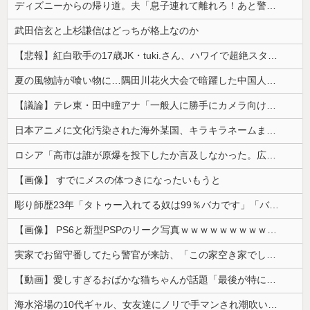
ディズニーからの帰り道。夫「息子連れて離れろ！あと警察に通報！」私「助けて！」駅員「どうしました！？」→トンデモナイことに…
武田信玄と上杉謙信はどっちが格上なのか
【悲報】紅白歌手の17歳JK・tuki.さん、ハワイで超絶スタイルを晒すも『顔だけ頑なに隠す』ムーブを継続へｗｗｗｗ
夏の風物詩が喰い物に…隅田川花火大会で暗躍した中国人「場所取り転売ヤー」の高笑い
【議論】テレ東・田中瞳アナ「一般人に勝手にカメラ向けられて恐怖を感じるの！」←これ
日本アニメに文化汚染された海外某国、キラキラネームまで日本風の”あれ”に影響されてしまった結果……
ロシア「高市は誰が原爆を投下したか言及しなかった。広島と長崎に落ちたのはUFOだと思っているのか?」
【画像】 すでにメスの体つきになったいもうと
彫り師歴23年「タトゥー入れてる奴は99％バカです」「バカは5000円が好き」無断キャンセル、挨拶できない、金がない…客層をぶっちゃけ
【画像】 PS6と新型PSPのリーク写真ｗｗｗｗｗｗｗｗｗｗｗｗｗｗｗｗｗｗｗ
実家でお留守番してたら警官が来訪、「この家空き家でしたよね？」と問いかけてくるが実際は30年ほど住んでおり……
【動画】愛しすぎるおばかな猫ちゃんが話題「最後が特にかわいいｗ」
海水浴場の10代ギャル、女友達にノリで手マンされ潮吹いてガチイキしてしまうｗｗｗ