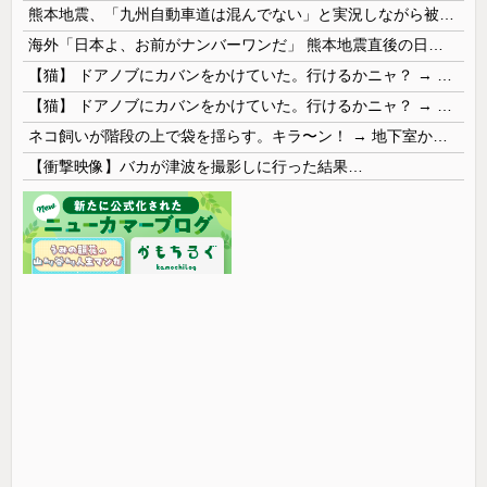
熊本地震、「九州自動車道は混んでない」と実況しながら被災地へ向かう有名アナなどに批判殺到 全国紙記者「最新の状況をいち早く伝えることは報道機関としての責務」「情報を取り上げることには大きな意義がある」
海外「日本よ、お前がナンバーワンだ」 熊本地震直後の日本の対応のスピードに世界が衝撃
【猫】 ドアノブにカバンをかけていた。行けるかニャ？ → 猫はこうなります…
【猫】 ドアノブにカバンをかけていた。行けるかニャ？ → 猫はこうなります…
ネコ飼いが階段の上で袋を揺らす。キラ〜ン！ → 地下室からヤツが現れる…
【衝撃映像】バカが津波を撮影しに行った結果…