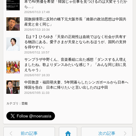
本でAV男優を希望「韓国じゃ仕事を見つけるのは大変そうだか
ら…」
2026/07/13 17:48
国旗損壊罪に反対の橋下元大阪市長「維新の政治思想は中国共
産党と全く同じ」
2026/07/13 10:34
【は？】ひろゆき「天皇の正統性は血統ではなく社会が共有す
る物語にある。愛子さまが天皇となられるほうが、国民の支持
を得やすい」
2026/07/11 10:57
サンプラザ中野くん、音楽番組に出た感想「ダンスする人増え
ましたね。歌よりダンスみたいな感じ？」「みんな同じ顔に見
えちゃう」
2026/07/07 16:33
中田敦彦・福田萌夫妻、5年間暮らしたシンガポールから日本へ
帰国を告白 日本に帰りたいと言い出したのは中田
2026/07/05 11:33
カテゴリ：
芸能
home
前の記事
次の記事