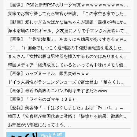
【画像】 PS6と新型PSPのリーク写真ｗｗｗｗｗｗｗｗｗｗｗｗｗｗｗｗｗｗｗ
実家でお留守番してたら警官が来訪、「この家空き家でしたよね？」と問いかけてくるが実際は30年ほど住んでおり……
【動画】愛しすぎるおばかな猫ちゃんが話題「最後が特にかわいいｗ」
海水浴場の10代ギャル、女友達にノリで手マンされ潮吹いてガチイキしてしまうｗｗｗ
【画像】 『"鼻"の整形』、あまりにも効果がありすぎるｗｗｗｗｗｗｗｗｗｗｗ
（ ´_ゝ`）国会でしつこく週刊誌の中傷動画報道を追及した立憲議員、自身への誹謗中傷・苦情電話被害を訴え「総理に疑問を質す、当然のことをした...
まんさん「女性の膣は男性器を挿入するものではありません」
韓国メディア「経済成長しているといっても中味はメモリ価格だけ。雇用増加見通しが半減してしまった」……韓国の内需不況は根強い状況っすね
【画像】カップヌードル、限界突破ｗｗｗ
ドイツ人男性がランニングシューズで富士登山 「足をくじいて動けない」
【画像】最近の高級ミニバンの顔キモすぎだろwww
【画像】「ワイらのゴマキ（３９）」
【悲報】美容師「…手は尽くしました」おば「ｱｯ…ｯｽ…」→
韓国人「安貞桓が韓国代表に激怒！『惨憺たる結果、徹底的な刷新が必要だ』と監督や協会を痛烈批判」
お部屋が汚部屋になってまう、、