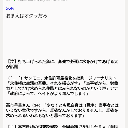
>>5
おまえはオクラだろ
【泣】打ち上げられた魚に、鼻先で必死に水をかけてあげる犬
が話題
（ ´_ゝ`）サンモニ、永住許可厳格化を批判 ジャーナリスト
「永住権は生活の基盤。それを揺るがす」「当事者から、労働
力としてだけ求められ住民とはみられないのかという声」アナ
「政府によって、ヘイトがより進んでしまう」
高市早苗さん（34）「少なくとも私自身は（戦争）当事者とは
いえない世代ですから、反省なんかしておりませんし、反省を
求められるいわれもないと思っております」
【！】高市政権の消費税減税 合同会議で反対した９人（自民