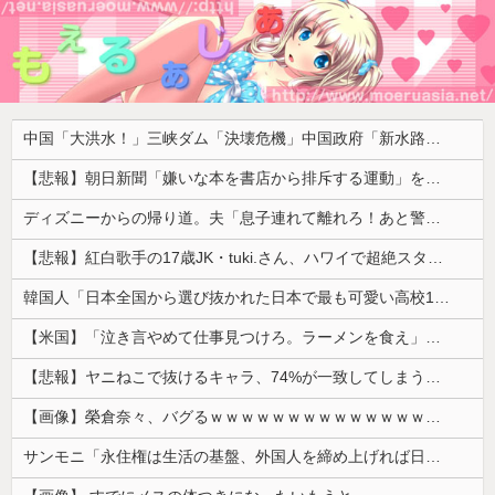
中国「大洪水！」三峡ダム「決壊危機」中国政府「新水路建設！（三峡新水路」現場職員「内部情報公開！（失踪」湖南省「三峡放流情報（画像」台風13号「三峡接近」→
【悲報】朝日新聞「嫌いな本を書店から排斥する運動」を好意的に紹介して大炎上 → 教諭「差別のない本屋に通いたい！」ｗｗｗｗｗｗｗｗｗｗｗｗ
ディズニーからの帰り道。夫「息子連れて離れろ！あと警察に通報！」私「助けて！」駅員「どうしました！？」→トンデモナイことに…
【悲報】紅白歌手の17歳JK・tuki.さん、ハワイで超絶スタイルを晒すも『顔だけ頑なに隠す』ムーブを継続へｗｗｗｗ
韓国人「日本全国から選び抜かれた日本で最も可愛い高校1年生がこの方です‥」→「これが日本のレベル‥」
【米国】「泣き言やめて仕事見つけろ。ラーメンを食え」議員らの投稿にバンス氏が猛反発…ブリトーの価格めぐる議論、共和党の内戦に発展
【悲報】ヤニねこで抜けるキャラ、74%が一致してしまうｗｗｗｗｗ
【画像】榮倉奈々、バグるｗｗｗｗｗｗｗｗｗｗｗｗｗｗｗｗ
サンモニ「永住権は生活の基盤、外国人を締め上げれば日本人が生きやすくなるは勘違い」