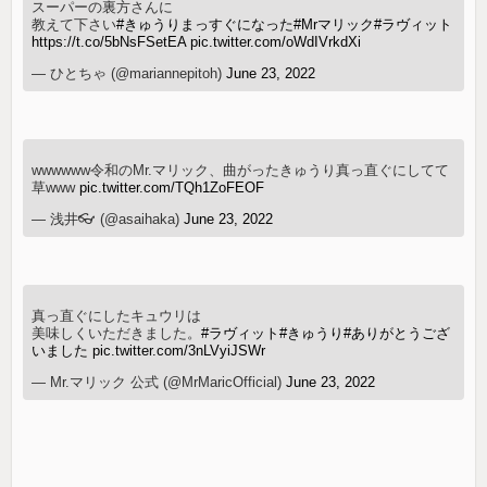
スーパーの裏方さんに
教えて下さい
#きゅうりまっすぐになった
#Mrマリック
#ラヴィット
https://t.co/5bNsFSetEA
pic.twitter.com/oWdIVrkdXi
— ひとちゃ (@mariannepitoh)
June 23, 2022
wwwwww令和のMr.マリック、曲がったきゅうり真っ直ぐにしてて
草www
pic.twitter.com/TQh1ZoFEOF
— 浅井👓 (@asaihaka)
June 23, 2022
真っ直ぐにしたキュウリは
美味しくいただきました。
#ラヴィット
#きゅうり
#ありがとうござ
いました
pic.twitter.com/3nLVyiJSWr
— Mr.マリック 公式 (@MrMaricOfficial)
June 23, 2022