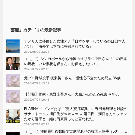
「芸能」カテゴリの最新記事
アメリカに移住した女性アナ「日本を卑下しているのは日本人
だけ」「海外では本当に尊敬されている」
2026/08/02 22:27
（ ´_ゝ`）シンガポールから帰国のオリラジ中田さん「この日本
の現状、いや惨状を皆さんにお伝えしたい！」
2026/07/29 02:10
元プロ野球投手 板東英二さん、慢性心不全のため死去 86歳
2026/07/28 13:59
【訃報】作家・東野圭吾さん、大腸がんのため死去 享年68
2026/07/27 16:48
FLASHの「ゾンビたばこ”売人蜜月写真」に野田元総理と対談の
サナエトークン溝口氏がｗｗｗｗ → 溝口氏「溝口さんのファン
だから選手と一緒に写真撮ってと言われた」
2026/07/14 02:18
（ ´_ゝ`）性的暴行複数回で実刑歴ありの韓国人歌手（50）、日