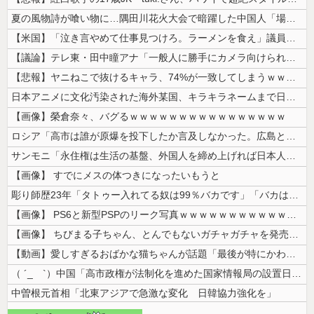
夏の風物詩が喰い物に…隅田川花火大会で暗躍した中国人「場所取り転売ヤー...
【米国】「泣き言やめて仕事見つけろ。ラーメンを食え」議員らの投稿にバン...
【議論】テレ東・田中瞳アナ「一般人に勝手にカメラ向けられて恐怖を感じる...
【悲報】ヤニねこで抜けるキャラ、74%が一致してしまうｗｗｗｗｗ
日本アニメに文化汚染された海外某国、キラキラネームまで日本風の”あれ”...
【画像】榮倉奈々、バグるｗｗｗｗｗｗｗｗｗｗｗｗｗｗｗｗ
ロシア「高市は誰が原爆を投下したか言及しなかった。広島と長崎に落ちたの...
サンモニ「永住権は生活の基盤、外国人を締め上げれば日本人が生きやすくな...
【画像】 すでにメスの体つきになったいもうと
彫り師歴23年「タトゥー入れてる奴は99％バカです」「バカは5000円...
【画像】 PS6と新型PSPのリーク写真ｗｗｗｗｗｗｗｗｗｗｗｗｗｗｗ...
【画像】 ちびまる子ちゃん、とんでもないガチャガチャを発売してしまうｗ...
【動画】愛しすぎるおばかな猫ちゃんが話題「最後が特にかわいいｗ」
（ ´_ゝ`）中国「高市政権が法制化を進めた国家情報局の設置日が7月3...
中曽根元首相「北東アジアで急激な変化 日韓協力強化を」