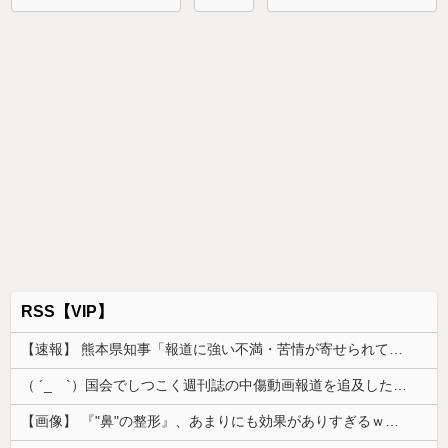
RSS【VIP】
【速報】 熊本県知事「報道に強い不満・苦情が寄せられている」→TBSの報道特集がまさにそれな件
（ ´_ゝ`）国会でしつこく週刊誌の中傷動画報道を追及した立憲議員、自身への誹謗中傷・苦情電話被害を訴え「総理に疑問を質す、当然のことをした...
【画像】 『"鼻"の整形』、あまりにも効果がありすぎるｗｗｗｗｗｗｗｗｗｗｗ