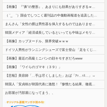
【画像】 『"鼻"の整形』、あまりにも効果がありすぎるｗｗｗｗｗｗｗｗｗｗｗ
（ ´_ゝ`）国会でしつこく週刊誌の中傷動画報道を追及した立憲議員、自身への誹謗中傷・苦情電話被害を訴え「総理に疑問を質す、当然のことをした...
まんさん「女性の膣は男性器を挿入するものではありません」
韓国メディア「経済成長しているといっても中味はメモリ価格だけ。雇用増加見通しが半減してしまった」……韓国の内需不況は根強い状況っすね
【画像】カップヌードル、限界突破ｗｗｗ
ドイツ人男性がランニングシューズで富士登山 「足をくじいて動けない」
【画像】最近の高級ミニバンの顔キモすぎだろwww
【画像】「ワイらのゴマキ（３９）」
【悲報】美容師「…手は尽くしました」おば「ｱｯ…ｯｽ…」→
韓国人「安貞桓が韓国代表に激怒！『惨憺たる結果、徹底的な刷新が必要だ』と監督や協会を痛烈批判」
お部屋が汚部屋になってまう、、