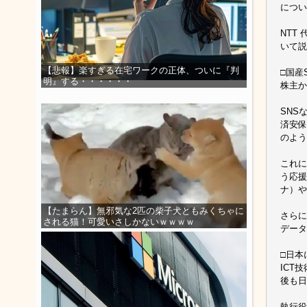
につい
NTT
いて説
【悲報】楽すぎる在宅ワークの正体、ついに『判
□国産
明』する・・・・・・
株主か
SNS
済安保
のよう
これに
う応援
ナ）や
【たまらん】無邪気な2匹の柴子犬ともみくちゃに
さらに
される猫！可愛いさしかないｗｗｗｗ
データ
□日本
ICT
後も日
執行役