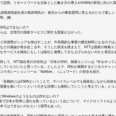
て説明。リモートワークを主体とした働き方の導入やIOWNの実現に向けた
 代表取締役副社長の島田明氏が、株主からの事前質問に答えるかたちで新し
明。(略
SNSはできないの？
らは、次世代の国産サービスに関する質疑が上がった。
など外国勢がシェアを伸ばすことが、中長期的な事業の懸念材料になるのでは
などの議論が巻き起こる中、そうした状況を踏まえて、NTTは国産の検索エンジン
なサービスを独自にもしくは他社と連携して立ち上げられないのかと発言が
対して、NTT副社長の渋谷氏は「日本のSNS、検索エンジンは『何をやっ
していただいたと思っている」とした上で、同社が展開するビジネスチャットツ
コラボレーションツール「NeWork」（ニュワーク）の存在を紹介。
「長期的にはIOWNということで、デバイスレベルでも国産化しながら信頼
基盤を築いていくという大きな目標にも挑戦していこうと考えている」とコ
にWindowsのようなものは作れないの？
技術で日本が世界に遅れを取っているという点について、マイクロソフトのよ
本ではできないのかという質問もあった。
員の坂村健氏は、同氏が1980年代から国産コンピューターを作る仕事に携