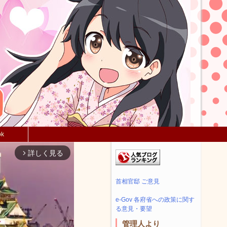
ok
詳しく見る
arrow_forward_ios
首相官邸 ご意見
e-Gov 各府省への政策に関す
る意見・要望
管理人より