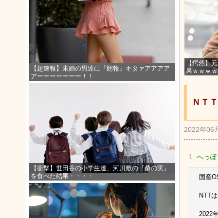
【愕然】元
【超速報】未婚の男達に『朗報』キタァアアアア
果ｗｗｗｗ
アーーーーーーー！！
ＮＴＴ
2022年06
1:
へっぽ
【衝撃】世田谷の小学生達、河川敷の『桑の実』
を食べた結果・・・・
国産O
NTT
202