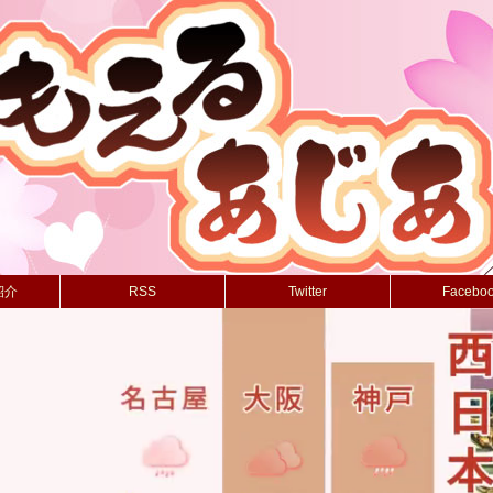
紹介
RSS
Twitter
Facebo