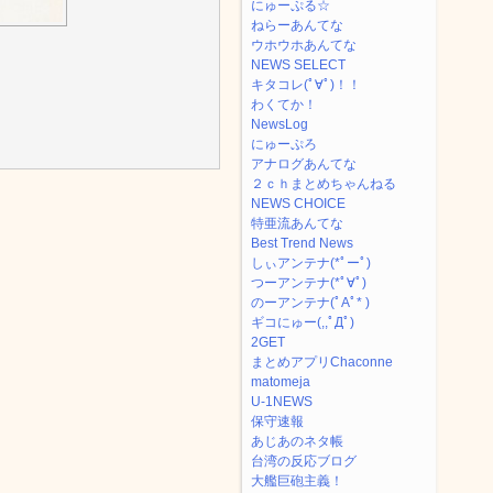
にゅーぷる☆
ねらーあんてな
ウホウホあんてな
NEWS SELECT
キタコレ(ﾟ∀ﾟ)！！
わくてか！
NewsLog
にゅーぷろ
アナログあんてな
２ｃｈまとめちゃんねる
NEWS CHOICE
特亜流あんてな
Best Trend News
しぃアンテナ(*ﾟーﾟ)
つーアンテナ(*ﾟ∀ﾟ)
のーアンテナ(ﾟAﾟ* )
ギコにゅー(,,ﾟДﾟ)
2GET
まとめアプリChaconne
matomeja
U-1NEWS
保守速報
あじあのネタ帳
台湾の反応ブログ
大艦巨砲主義！