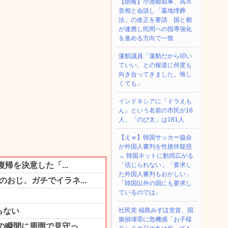
【朗報】小池都知事、高市
首相と会談し「墓地埋葬
法」の改正を要請 国と都
が連携し民間への指導強化
を進める方向で一致
蓮舫議員「蓮舫だから叩い
ていい、との報道に何度も
向き合ってきました。悔し
くても」
インドネシアに「ドラえも
ん」という名前の市民が16
人、「のび太」は181人
【えｗ】韓国サッカー協会
が外国人審判を性接待疑惑
→ 韓国ネットに動揺広がる
「信じられない」「要求し
た外国人審判もおかしい」
「韓国以外の国にも要求し
ているのでは」
社民党 福島みずほ党首、国
旗損壊罪に危機感「お子様