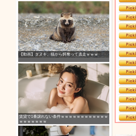
【動画】タヌキ、猫から餌奪って逃走ｗｗｗ
賃貸で1番譲れない条件ｗｗｗｗｗｗｗｗｗｗｗｗ
ｗｗｗｗｗｗｗ