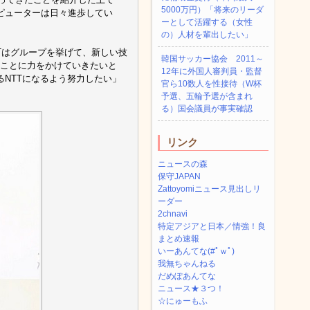
5000万円）「将来のリーダ
ピューターは日々進歩してい
ーとして活躍する（女性
の）人材を輩出したい」
Tはグループを挙げて、新しい技
韓国サッカー協会 2011～
ることに力をかけていきたいと
12年に外国人審判員・監督
NTTになるよう努力したい」
官ら10数人を性接待（W杯
予選、五輪予選が含まれ
る）国会議員が事実確認
リンク
ニュースの森
保守JAPAN
Zattoyomiニュース見出しリ
ーダー
2chnavi
特定アジアと日本／情強！良
まとめ速報
いーあんてな(#ﾟｗﾟ)
我無ちゃんねる
だめぽあんてな
ニュース★３つ！
☆にゅーもふ