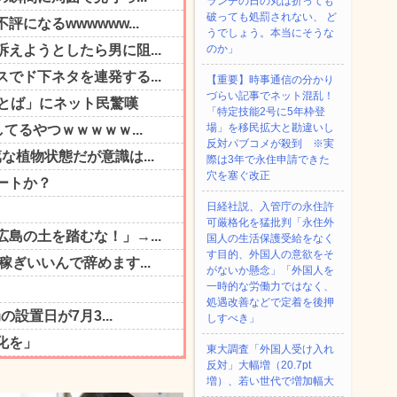
ランチの日の丸は折っても
破っても処罰されない、 ど
うでしょう。本当にそうな
のか」
【重要】時事通信の分かり
づらい記事でネット混乱！
「特定技能2号に5年枠登
場」を移民拡大と勘違いし
反対パブコメが殺到 ※実
際は3年で永住申請できた
穴を塞ぐ改正
日経社説、入管庁の永住許
可厳格化を猛批判「永住外
国人の生活保護受給をなく
す目的、外国人の意欲をそ
がないか懸念」「外国人を
一時的な労働力ではなく、
処遇改善などで定着を後押
しすべき」
東大調査「外国人受け入れ
反対」大幅増（20.7pt
増）、若い世代で増加幅大