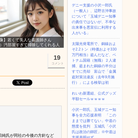
デニー支援の小沢一郎氏
（一般人）、辺野古沖事故
について「玉城デニー知事
の責任ではないが、不幸な
出来事を悪宣伝に利用する
人がいる」
像】若くて美人な看護師さん
太陽光発電所で、銅線およ
3）汚部屋すぎて掃除してくれる人
そ2.2トン（時価およそ330
集ｗｗｗ
万円相当）盗んだなど、ベ
19
トナム国籍（無職）２人逮
コメント
捕、盗まれた銅線の半分は
すでに売却 富山で「金属
盗対策法違反（去年9月施
行）」による検挙は初
れいわ新選組、公式グッズ
半額セールｗｗｗｗ
小沢一郎氏、玉城デニー知
事を全力応援表明 「この
ままでは勝てない」中道の
態度を批判 玉城氏「小沢
氏は政治の師匠」※中道は
澤田純氏が同社の今後の方針など
支援表明せず