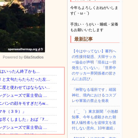
今年もよろしくおねがいしま
す(´・ω・`)
手洗い・うがい・睡眠・栄養
もお願いいたします
最新記事
【今はやってない】審判へ
の性接待疑惑、大韓サッカ
Powered by 
GliaStudios
ー協会が声明「現在は一切
発生していない」「世界中
のサッカー界関係者の皆さ
Mute
んにお詫び」
「神聖なる場所です」靖国
神社、境内におけるコスプ
レや軍装の禁止を発表
（ ´_ゝ`）東京新聞「小池都
知事、今年も虐殺された朝
鮮人犠牲者らを追悼文を送
付しない意向。10年連続」