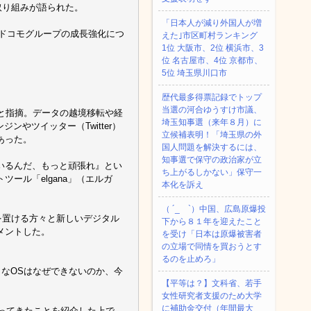
取り組みが語られた。
「日本人が減り外国人が増
いドコモグループの成長強化につ
えた｣市区町村ランキング
1位 大阪市、2位 横浜市、3
位 名古屋市、4位 京都市、
5位 埼玉県川口市
歴代最多得票記録でトップ
当選の河合ゆうすけ市議、
と指摘。データの越境移転や経
埼玉知事選（来年８月）に
やツイッター（Twitter）
立候補表明！「埼玉県の外
あった。
国人問題を解決するには、
知事選で保守の政治家が立
ているんだ、もっと頑張れ』とい
ち上がるしかない」保守一
ール「elgana」（エルガ
本化を訴え
（ ´_ゝ`）中国、広島原爆投
を置ける方々と新しいデジタル
下から８１年を迎えたこと
メントした。
を受け「日本は原爆被害者
の立場で同情を買おうとす
るのを止めろ」
うなOSはなぜできないのか、今
【平等は？】文科省、若手
女性研究者支援のため大学
に補助金交付（年間最大
わってきたことを紹介した上で