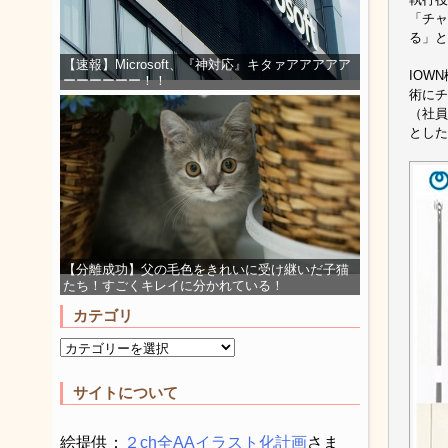
「チャ
る」と
【速報】Microsoft、『神対応』キタァアアアアア
IOW
ーーーーーー！！
術にチ
（社員
とした
【分離成功】父の毛色をきれいに受け継いだ子猫
たち！すごくキレイに分かれている！
カテゴリ
サイトについて
絵提供：
２ch全AAイラスト化計画
さま