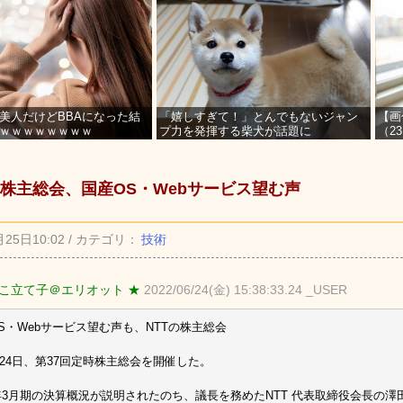
美人だけどBBAになった結
「嬉しすぎて！」とんでもないジャン
【画
ｗｗｗｗｗｗｗｗ
プ力を発揮する柴犬が話題に
（2
を募
株主総会、国産OS・Webサービス望む声
月25日10:02 / カテゴリ：
技術
こ立て子＠エリオット ★
2022/06/24(金) 15:38:33.24 _USER
S・Webサービス望む声も、NTTの株主総会
は24日、第37回定時株主総会を開催した。
2年3月期の決算概況が説明されたのち、議長を務めたNTT 代表取締役会長の