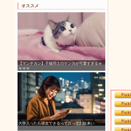
オススメ
【マンチカン】子猫同士のケンカが可愛すぎるｗ
ｗｗｗ
大学入ったら彼女できるって言ってた奴来い