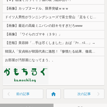
【画像】カップヌードル、限界突破ｗｗｗ
ドイツ人男性がランニングシューズで富士登山 「足をくじいて動けない」
【画像】最近の高級ミニバンの顔キモすぎだろwww
【画像】「ワイらのゴマキ（３９）」
【悲報】美容師「…手は尽くしました」おば「ｱｯ…ｯｽ…」→
韓国人「安貞桓が韓国代表に激怒！『惨憺たる結果、徹底的な刷新が必要だ』と監督や協会を痛烈批判」
お部屋が汚部屋になってまう、、
home
前の記事
次の記事