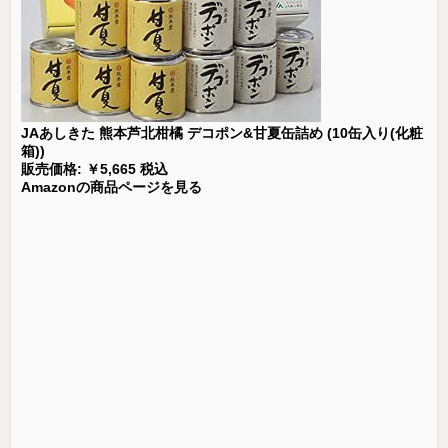
JAあしきた 熊本芦北柑橘 デコポン&甘夏缶詰め (10缶入り(化粧
箱))
販売価格: ￥5,665 税込
Amazonの商品ページを見る