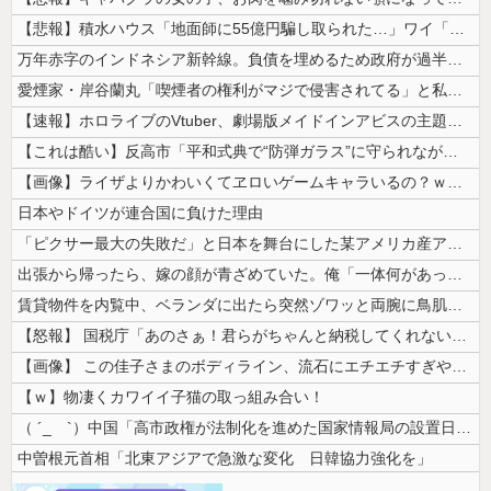
【悲報】積水ハウス「地面師に55億円騙し取られた…」ワイ「会社終わった...
万年赤字のインドネシア新幹線。負債を埋めるため政府が過半数の株式を引き...
愛煙家・岸谷蘭丸「喫煙者の権利がマジで侵害されてる」と私見 「いくら税...
【速報】ホロライブのVtuber、劇場版メイドインアビスの主題歌決定w...
【これは酷い】反高市「平和式典で“防弾ガラス”に守られながらスピーチ。...
【画像】ライザよりかわいくてヱロいゲームキャラいるの？ｗｗｗｗｗ
日本やドイツが連合国に負けた理由
「ピクサー最大の失敗だ」と日本を舞台にした某アメリカ産アニメが話題に、...
出張から帰ったら、嫁の顔が青ざめていた。俺「一体何があったんだ？」嫁「...
賃貸物件を内覧中、ベランダに出たら突然ゾワッと両腕に鳥肌が出た。「やっ...
【怒報】 国税庁「あのさぁ！君らがちゃんと納税してくれないとこうなっち...
【画像】 この佳子さまのボディライン、流石にエチエチすぎやろ！
【ｗ】物凄くカワイイ子猫の取っ組み合い！
（ ´_ゝ`）中国「高市政権が法制化を進めた国家情報局の設置日が7月3...
中曽根元首相「北東アジアで急激な変化 日韓協力強化を」