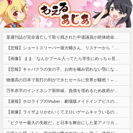
某週刊誌が完全逃亡して取り残された中道議員が絶体絶命の窮地、「今度は宏池会に矛先を向けたか……」と節操の無さに呆れる人が続出
【悲報】ショートスリーパー堀大輔さん、リスナーから「寝たほうがいい！」と言われてガチギレし炎上 → 高須幹也医師の医学的アドバイスに激昂 ｗｗｗｗｗｗｗｗｗ
【画像】 まま「なんかプール入ってたら学生にめっちゃ見られたw」
【悲報】キャバクラの女の子、お肉を噛み切れない顎になってしまう・・・
物価高の日本で長打の列ができたセールに世界が騒然！←「我が国でもやってくれ！」（海外の反応）
万年赤字のインドネシア新幹線。負債を埋めるため政府が過半数の株式を引き受ける
【速報】ホロライブのVtuber、劇場版メイドインアビスの主題歌決定wwwwwwwwww
【画像】ライザよりかわいくてヱロいゲームキャラいるの？ｗｗｗｗｗ
「ピクサー最大の失敗だ」と日本を舞台にした某アメリカ産アニメが話題に、日本と韓国の両方に失礼すぎるわ……