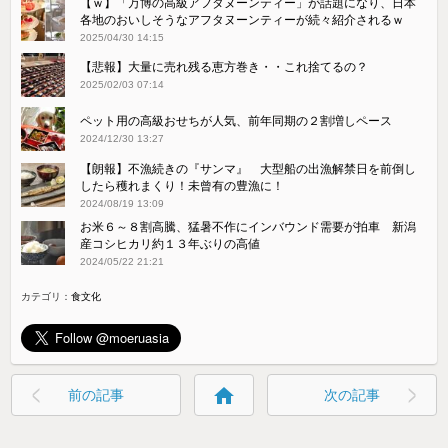
【ｗ】「万博の高級アフタヌーンティー」が話題になり、日本
各地のおいしそうなアフタヌーンティーが続々紹介されるｗ
2025/04/30 14:15
【悲報】大量に売れ残る恵方巻き・・これ捨てるの？
2025/02/03 07:14
ペット用の高級おせちが人気、前年同期の２割増しペース
2024/12/30 13:27
【朗報】不漁続きの『サンマ』 大型船の出漁解禁日を前倒し
したら穫れまくり！未曾有の豊漁に！
2024/08/19 13:09
お米６～８割高騰、猛暑不作にインバウンド需要が拍車 新潟
産コシヒカリ約１３年ぶりの高値
2024/05/22 21:21
カテゴリ：
食文化
home
前の記事
次の記事