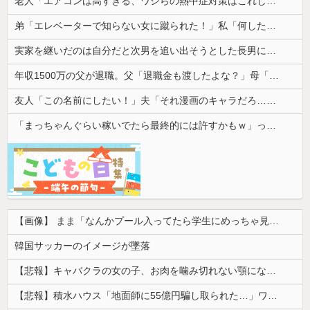
老人「エアコンは高すぎる、ワシらの熱中症対策はこれじゃよ」
弟「エレベーターで知らない女に蹴られた！」私「何したの？」→事情を聞いた家族全員が「それは自業自得」と呆れてしまい…
実家を継いだのは自分だと次男を追い出そうとした長男に次男が「え、この家って継ぐほどの何かがあったの？」と返した。すると…
年収1500万の父が退職。父「退職金も渡したよな？」母「貯金なんてないよー」父「全部なくなったの！？」→予想外の返事に家族騒然となり…
友人「この名前にしたい！」夫「それ漫画のキャラだろ…」→子供の名付けを巡って夫婦が大揉めになり…
「まっちゃんぐらい稼いでたら最終的には許すかもｗ」って言ったら旦那が突然怒り出した。このまま情まで枯渇しそう
【画像】 まま「なんかプール入ってたら学生にめっちゃ見られたw」
韓国サッカーのイメージが墜落
【悲報】キャバクラの女の子、お肉を噛み切れない顎になってしまう・・・
【悲報】積水ハウス「地面師に55億円騙し取られた…」ワイ「会社終わったやろなぁ」→結果ｗｗｗｗ