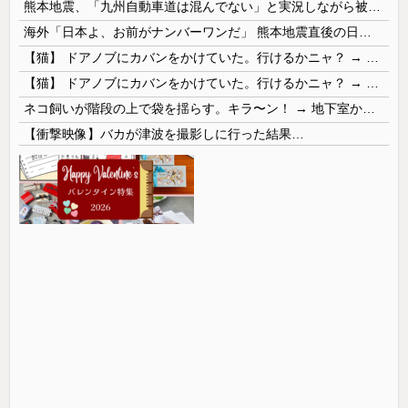
熊本地震、「九州自動車道は混んでない」と実況しながら被災地へ向かう有名アナなどに批判殺到 全国紙記者「最新の状況をいち早く伝えることは報道機関としての責務」「情報を取り上げることには大きな意義がある」
海外「日本よ、お前がナンバーワンだ」 熊本地震直後の日本の対応のスピードに世界が衝撃
【猫】 ドアノブにカバンをかけていた。行けるかニャ？ → 猫はこうなります…
【猫】 ドアノブにカバンをかけていた。行けるかニャ？ → 猫はこうなります…
ネコ飼いが階段の上で袋を揺らす。キラ〜ン！ → 地下室からヤツが現れる…
【衝撃映像】バカが津波を撮影しに行った結果…