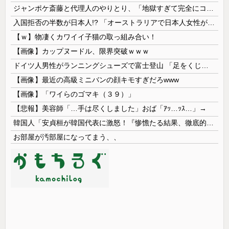
ジャンポケ斎藤と代理人のやりとり、「地獄すぎて完全にコントになってる……」と衝撃を受ける人が続出中
入国拒否の半数が日本人!? 「オーストラリアで日本人女性が売春」
【ｗ】物凄くカワイイ子猫の取っ組み合い！
【画像】カップヌードル、限界突破ｗｗｗ
ドイツ人男性がランニングシューズで富士登山 「足をくじいて動けない」
【画像】最近の高級ミニバンの顔キモすぎだろwww
【画像】「ワイらのゴマキ（３９）」
【悲報】美容師「…手は尽くしました」おば「ｱｯ…ｯｽ…」→
韓国人「安貞桓が韓国代表に激怒！『惨憺たる結果、徹底的な刷新が必要だ』と監督や協会を痛烈批判」
お部屋が汚部屋になってまう、、