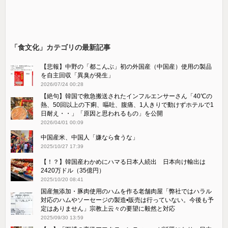
「食文化」カテゴリの最新記事
【悲報】中野の「都こんぶ」初の外国産（中国産）使用の製品
を自主回収「異臭が発生」
2026/07/24 00:28
【絶句】韓国で救急搬送されたインフルエンサーさん「40℃の
熱、50回以上の下痢、嘔吐、腹痛、1人きりで動けずホテルで1
日耐え・・」「原因と思われるもの」を公開
2026/04/01 00:09
中国産米、中国人「嫌なら食うな」
2025/10/27 17:39
【！？】韓国産わかめにハマる日本人続出 日本向け輸出は
2420万ドル（35億円）
2025/10/20 08:41
国産無添加・豚肉使用のハムを作る老舗肉屋「弊社ではハラル
対応のハムやソーセージの製造•販売は行っていない。今後も予
定はありません」宗教上云々の要望に毅然と対応
2025/09/30 13:59