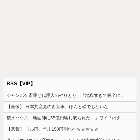
RSS【VIP】
ジャンポケ斎藤と代理人のやりとり、「地獄すぎて完全にコントになってる……」と衝撃を受ける人が続出中
【画像】 日本共産党の街宣車、ほんと碌でもないな
積水ハウス「地面師に55億円騙し取られた…」ワイ「はえーかわいそう…会社滅茶苦茶やろなぁ」
【悲報】 ドル円、年末150円割れへｗｗｗｗｗ