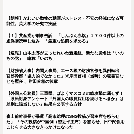
【朗報】かわいい動物の動画がストレス・不安の軽減になる可
能性。英大学の研究で実証
【！】共産党が刑事告訴 「しんぶん赤旗」１７００件以上の
虚偽購読申し込み 「厳重な処罰を求める」
【速報】山本太郎が去ったれいわ新選組、新たな党名は「いの
ちの党」 略称「いのち」
【財務省人事】内閣人事局、エース級の財務官僚を異例転出
官邸幹部「協力的でなかった」※岸田首相（当時）の秘書官な
どを歴任 、岸田首相の後輩
【外国人公務員】三重県、ぱよくマスコミの総攻撃に屈せず！
「県民対象アンケート『外国人の職員採用を続けるべきか』は
差別に該当しない」結果を公表する方針
森山前幹事長が暴露「高市総理のSNS投稿が習主席を怒らせ
た」 「その投稿が中国側（習近平主席）を怒らせ、日中関係を
こじらせる大きなきっかけになった」