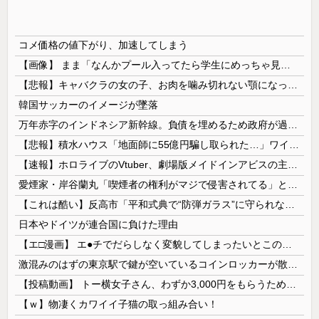
コメ価格の値下がり、加速してしまう
【画像】 まま「なんかプール入ってたら学生にめっちゃ見られたw」
【悲報】キャバクラの女の子、お肉を噛み切れない顎になってしまう・・・
韓国サッカーのイメージが墜落
万年赤字のインドネシア新幹線。負債を埋めるため政府が過半数の株式を引き受ける
【悲報】積水ハウス「地面師に55億円騙し取られた…」ワイ「会社終わったやろなぁ」→結果ｗｗｗｗ
【速報】ホロライブのVtuber、劇場版メイドインアビスの主題歌決定wwwwwwwwww
愛煙家・岸谷蘭丸「喫煙者の権利がマジで侵害されてる」と私見 「いくら税金を我々が払ってるんだと」
【これは酷い】反高市「平和式典で“防弾ガラス”に守られながらスピーチ。『高市出て行け』の声も。そういう人が日本の総理」→ツッコミ多数「石破さんの...
日本やドイツが連合国に負けた理由
【エ□漫画】 エ●チでだらしなく変貌してしまったいとこのお姉ちゃんにチン○ン搾り取られちゃうショタ君…！
激混みのはずの東京駅で鍵が空いているコインロッカーが散見、「ラッキー」と思って中を確認してみると……
【投稿動画】 トー横女子さん、わずか3,000円をもらうために大人のチ●ポをしゃぶってしまう…
【ｗ】物凄くカワイイ子猫の取っ組み合い！