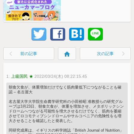
home
前の記事
次の記事
1:
上級国民 ★
2022/03/24(木) 08:22:15.45
朝食欠食が、体重増加だけでなく筋肉量低下につながることも確
認 – 名古屋大
名古屋大学大学院生命農学研究科の小田裕昭 准教授らの研究グル
ープは3月23日、朝食欠食が、体重を増加させ、メタボリックシン
ドロームへつながる可能性を増大させるだけでなく、筋肉を萎縮
させてロコモティブシンドロームやサルコペニアの危険性をも増
大させることを確認したと発表した。
同研究成果は、イギリスの科学雑誌「British Journal of Nutrition」