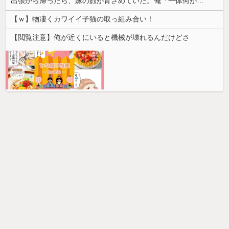
出張から帰ったら、嫁の顔が青ざめていた。俺「一体何があったんだ？」嫁「…」→子供たちに話を聞くと…
【ｗ】物凄くカワイイ子猫の取っ組み合い！
【閲覧注意】俺が近くにいると機械が壊れるんだけどさ