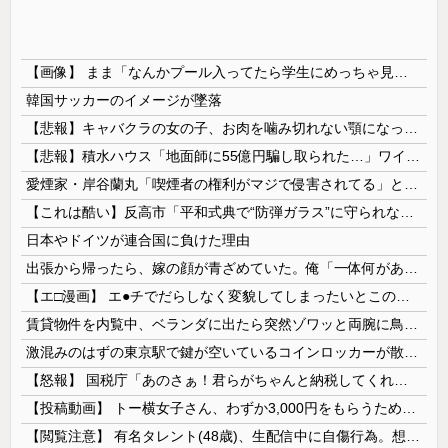
【画像】 まま「なんかプール入ってたら学生にめっちゃ見られたw」
韓国サッカーのイメージが墜落
【悲報】キャバクラの女の子、お肉を噛み切れない顎になってしまう・・・
【悲報】積水ハウス「地面師に55億円騙し取られた…」ワイ「会社終わったやろなぁ」→結果ｗｗｗｗ
愛煙家・岸谷蘭丸「喫煙者の権利がマジで侵害されてる」と私見 「いくら税金を我々が払ってるんだと」
【これは酷い】反高市「平和式典で“防弾ガラス”に守られながらスピーチ。『高市出て行け』の声も。そういう人が日本の総理」→ツッコミ多数「石破さんの...
日本やドイツが連合国に負けた理由
出張から帰ったら、嫁の顔が青ざめていた。俺「一体何があったんだ？」嫁「…」→子供たちに話を聞くと…
【エ□漫画】 エ●チでだらしなく変貌してしまったいとこのお姉ちゃんにチン○ン搾り取られちゃうショタ君…！
賃貸物件を内覧中、ベランダに出たら突然ゾワッと両腕に鳥肌が出た。「やっぱりこの部屋嫌だ」と思った瞬間、体が前にドンッと突き飛ばされて…
激混みのはずの東京駅で鍵が空いているコインロッカーが散見、「ラッキー」と思って中を確認してみると……
【怒報】 国税庁「あのさぁ！君らがちゃんと納税してくれないとこうなっちゃうけどどうする？！」←これw w w w w w w w
【投稿動画】 トー横女子さん、わずか3,000円をもらうために大人のチ●ポをしゃぶってしまう…
【閲覧注意】 有名タレント(48歳)、生配信中に自傷行為。想像の10倍エグくてファン全員トラウマに…