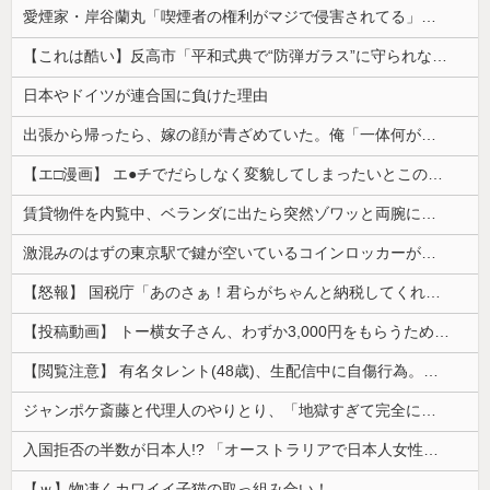
愛煙家・岸谷蘭丸「喫煙者の権利がマジで侵害されてる」と私見 「いくら税金を我々が払ってるんだと」
【これは酷い】反高市「平和式典で“防弾ガラス”に守られながらスピーチ。『高市出て行け』の声も。そういう人が日本の総理」→ツッコミ多数「石破さんの...
日本やドイツが連合国に負けた理由
出張から帰ったら、嫁の顔が青ざめていた。俺「一体何があったんだ？」嫁「…」→子供たちに話を聞くと…
【エ□漫画】 エ●チでだらしなく変貌してしまったいとこのお姉ちゃんにチン○ン搾り取られちゃうショタ君…！
賃貸物件を内覧中、ベランダに出たら突然ゾワッと両腕に鳥肌が出た。「やっぱりこの部屋嫌だ」と思った瞬間、体が前にドンッと突き飛ばされて…
激混みのはずの東京駅で鍵が空いているコインロッカーが散見、「ラッキー」と思って中を確認してみると……
【怒報】 国税庁「あのさぁ！君らがちゃんと納税してくれないとこうなっちゃうけどどうする？！」←これw w w w w w w w
【投稿動画】 トー横女子さん、わずか3,000円をもらうために大人のチ●ポをしゃぶってしまう…
【閲覧注意】 有名タレント(48歳)、生配信中に自傷行為。想像の10倍エグくてファン全員トラウマに…
ジャンポケ斎藤と代理人のやりとり、「地獄すぎて完全にコントになってる……」と衝撃を受ける人が続出中
入国拒否の半数が日本人!? 「オーストラリアで日本人女性が売春」
【ｗ】物凄くカワイイ子猫の取っ組み合い！