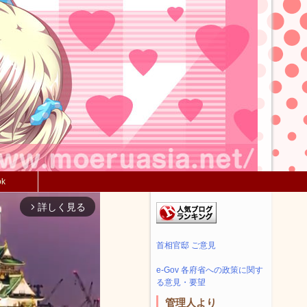
ok
詳しく見る
arrow_forward_ios
首相官邸 ご意見
e-Gov 各府省への政策に関す
る意見・要望
管理人より