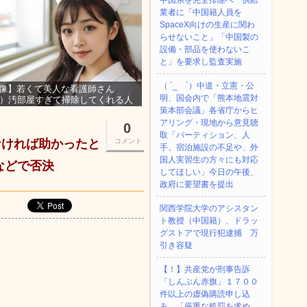
中国系を完全排除へ 供給
業者に「中国籍人員を
SpaceX向けの生産に関わ
らせないこと」「中国製の
設備・部品を使わないこ
と」を要求し監査実施
（ ´_ゝ`）中道・立憲・公
像】若くて美人な看護師さん
明、国会内で「熊本地震対
3）汚部屋すぎて掃除してくれる人
集ｗｗｗ
策本部会議」各省庁からヒ
アリング・現地から意見聴
0
取「パーティション、人
なければ助かったと
コメント
手、宿泊施設の不足や、外
国人実習生の方々にも対応
などで否決
してほしい」今日の午後、
政府に要望書を提出
関西学院大学のアシスタン
ト教授（中国籍）、ドラッ
グストアで現行犯逮捕 万
引き容疑
【！】共産党が刑事告訴
「しんぶん赤旗」１７００
件以上の虚偽購読申し込
み 「厳重な処罰を求め