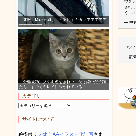
ウクラ
されま
く、オ
【速報】Microsoft、『神対応』キタァアアアアア
— 中満
ーーーーーー！！
ロシア
— 読売
【分離成功】父の毛色をきれいに受け継いだ子猫
たち！すごくキレイに分かれている！
カテゴリ
サイトについて
絵提供：
２ch全AAイラスト化計画
さま