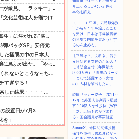
知事選で保守の政治家が立
ち上がるしかない」保守一
本化を訴え
（ ´_ゝ`）中国、広島原爆投
下から８１年を迎えたこと
を受け「日本は原爆被害者
の立場で同情を買おうとす
るのを止めろ」
【平等は？】文科省、若手
女性研究者支援のため大学
に補助金交付（年間最大
5000万円）「将来のリーダ
ーとして活躍する（女性
の）人材を輩出したい」
韓国サッカー協会 2011～
12年に外国人審判員・監督
官ら10数人を性接待（W杯
予選、五輪予選が含まれ
る）国会議員が事実確認
SpaceX、米国防関連技術
保護を重視し供給連鎖から