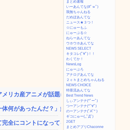
まとめ速報
いーあんてな(#ﾟｗﾟ)
我無ちゃんねる
だめぽあんてな
ニュース★３つ！
☆にゅーもふ
にゅーぷる☆
ねらーあんてな
ウホウホあんてな
NEWS SELECT
キタコレ(ﾟ∀ﾟ)！！
わくてか！
NewsLog
にゅーぷろ
アナログあんてな
２ｃｈまとめちゃんねる
NEWS CHOICE
特亜流あんてな
メリカ産アニメが話題に、...
Best Trend News
しぃアンテナ(*ﾟーﾟ)
つーアンテナ(*ﾟ∀ﾟ)
体何があったんだ？」嫁「...
のーアンテナ(ﾟAﾟ* )
ギコにゅー(,,ﾟДﾟ)
完全にコントになってる…...
2GET
まとめアプリChaconne