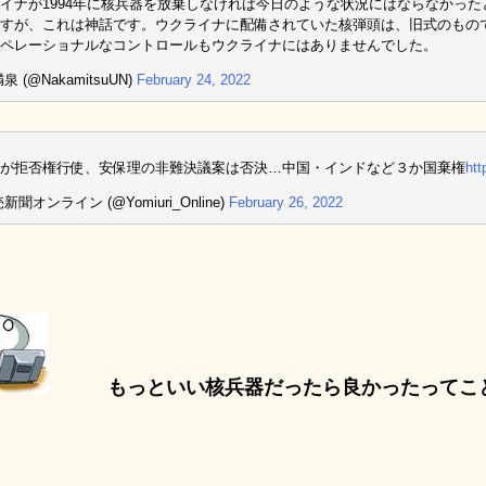
イナが1994年に核兵器を放棄しなければ今日のような状況にはならなかっ
すが、これは神話です。ウクライナに配備されていた核弾頭は、旧式のもの
ペレーショナルなコントロールもウクライナにはありませんでした。
泉 (@NakamitsuUN)
February 24, 2022
が拒否権行使、安保理の非難決議案は否決…中国・インドなど３か国棄権
htt
新聞オンライン (@Yomiuri_Online)
February 26, 2022
もっといい核兵器だったら良かったってこ