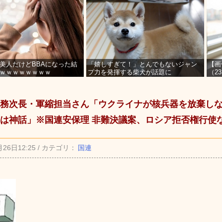
美人だけどBBAになった結
「嬉しすぎて！」とんでもないジャン
【画
ｗｗｗｗｗｗｗｗ
プ力を発揮する柴犬が話題に
（2
を募
務次長・軍縮担当さん「ウクライナが核兵器を放棄し
は神話」※国連安保理 非難決議案、ロシア拒否権行使
月26日12:25 / カテゴリ：
国連