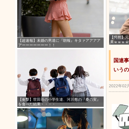
【愕然】元
【超速報】未婚の男達に『朗報』キタァアアアア
果ｗｗｗｗ
アーーーーーーー！！
国連事
いうの
2022年02
【衝撃】世田谷の小学生達、河川敷の『桑の実』
を食べた結果・・・・