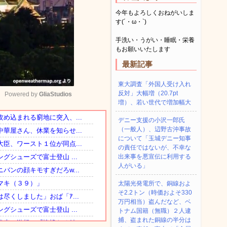
今年もよろしくおねがいしま
す(´・ω・`)
手洗い・うがい・睡眠・栄養
もお願いいたします
最新記事
東大調査「外国人受け入れ
反対」大幅増（20.7pt
Powered by 
GliaStudios
増）、若い世代で増加幅大
デニー支援の小沢一郎氏
Mute
（一般人）、辺野古沖事故
について「玉城デニー知事
の責任ではないが、不幸な
出来事を悪宣伝に利用する
人がいる」
太陽光発電所で、銅線およ
そ2.2トン（時価およそ330
万円相当）盗んだなど、ベ
トナム国籍（無職）２人逮
捕、盗まれた銅線の半分は