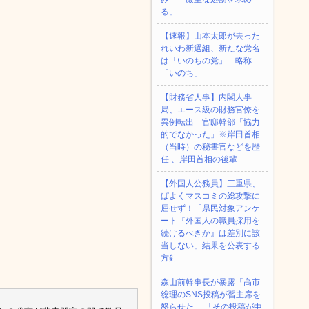
る」
【速報】山本太郎が去った
れいわ新選組、新たな党名
は「いのちの党」 略称
「いのち」
【財務省人事】内閣人事
局、エース級の財務官僚を
異例転出 官邸幹部「協力
的でなかった」※岸田首相
（当時）の秘書官などを歴
任 、岸田首相の後輩
【外国人公務員】三重県、
ぱよくマスコミの総攻撃に
屈せず！「県民対象アンケ
ート『外国人の職員採用を
続けるべきか』は差別に該
当しない」結果を公表する
方針
森山前幹事長が暴露「高市
総理のSNS投稿が習主席を
怒らせた」 「その投稿が中