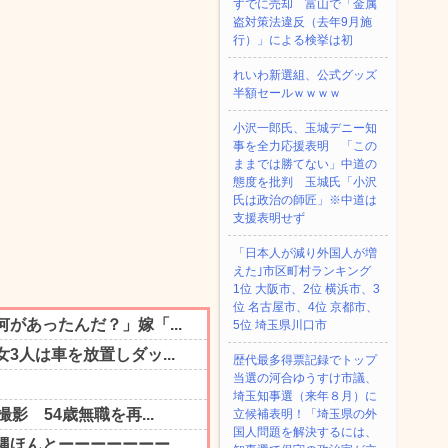
すでに売却 富山で「金属
盗対策法違反（去年9月施
行）」による検挙は初
れいわ新選組、公式グッズ
半額セールｗｗｗｗ
小沢一郎氏、玉城デニー知
事を全力応援表明 「この
ままでは勝てない」中道の
態度を批判 玉城氏「小沢
氏は政治の師匠」※中道は
支援表明せず
「日本人が減り外国人が増
えた｣市区町村ランキング
1位 大阪市、2位 横浜市、3
位 名古屋市、4位 京都市、
5位 埼玉県川口市
歴代最多得票記録でトップ
当選の河合ゆうすけ市議、
埼玉知事選（来年８月）に
立候補表明！「埼玉県の外
国人問題を解決するには、