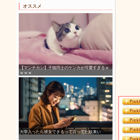
オススメ
【マンチカン】子猫同士のケンカが可愛すぎるｗ
ｗｗｗ
大学入ったら彼女できるって言ってた奴来い