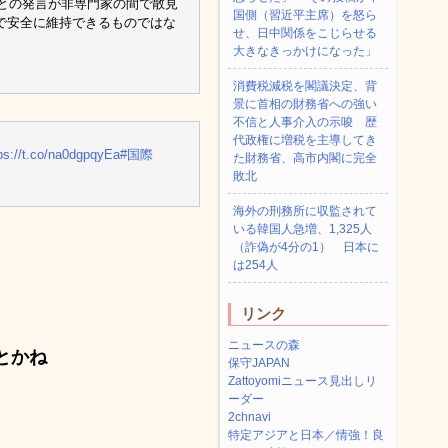
たとの発言が非専門家の間で散見
国側（習近平主席）を怒ら
で安全に維持できるものではな
せ、日中関係をこじらせる
大きなきっかけになった」
消費税減税を閣議決定、背
景に首相の財務省への強い
不信と人事介入の示唆 歴
代政権に増税を主導してき
ps://t.co/na0dgpqyEa
#国際
た財務省、高市内閣に完全
敗北
海外の刑務所に収監されて
いる韓国人急増、1,325人
（詐偽が4分の1） 日本に
は254人
リンク
ニュースの森
とかね
保守JAPAN
Zattoyomiニュース見出しリ
ーダー
2chnavi
特定アジアと日本／情強！良