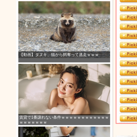
【動画】タヌキ、猫から餌奪って逃走ｗｗｗ
賃貸で1番譲れない条件ｗｗｗｗｗｗｗｗｗｗｗｗ
ｗｗｗｗｗｗｗ