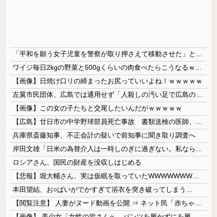
「平和を願う女子児童を警察が取り押さえて移動させた」と市民団体が告発、「児童……どこ？」とガチで困惑する人が続出
ワイジ毎日2kgの野菜と500gくらいの肉食べたらこうなるｗｗｗ
【画像】日焼け口リの締まったお尻っていいよね！ｗｗｗｗｗ
左翼市民団体、広島では通用せず「人殺しの汚い足で広島の土を踏むな！」→広島県民「お前らの方が汚いんじゃ！」「ワシらが広島県民じゃ」
【画像】この女の子たちと交尾したいんだがｗｗｗｗｗ
【広島】廿日市の中学野球部員死亡事故 書類送検の医師、別人のCT画像で診察した疑い 頭部出血に気づかなかった可能性
兵庫県斎藤知事、不正会計の疑いで前知事に聞き取り調査へ
岸田文雄「日米の為替介入は一時しのぎに過ぎない。私なら円を強くすることが出来る」
ロシアさん、国民の財産を没収しはじめる
【悲報】堀大輔さん、実は仮眠を取っていたWWWWWWWWWWWWWWWWWWWWWWWWWWWWWWWWWWWWWWWWWW
本田望結、お○ぱいがでかすぎて浴衣を突き破ってしまう…
【閲覧注意】 人妻がヌード動画を公開 ⇒ ネット民「赤ちゃんに絶対に母乳を上げないで！」（衝撃動画）
【画像】 美少女「女性の皆さんへ。パンツを履かずにを履いてみてください」