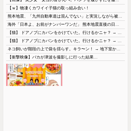
【ｗ】物凄くカワイイ子猫の取っ組み合い！
熊本地震、「九州自動車道は混んでない」と実況しながら被災地へ向かう有名アナなどに批判殺到 全国紙記者「最新の状況をいち早く伝えることは報道機関としての責務」「情報を取り上げることには大きな意義がある」
海外「日本よ、お前がナンバーワンだ」 熊本地震直後の日本の対応のスピードに世界が衝撃
【猫】 ドアノブにカバンをかけていた。行けるかニャ？ → 猫はこうなります…
【猫】 ドアノブにカバンをかけていた。行けるかニャ？ → 猫はこうなります…
ネコ飼いが階段の上で袋を揺らす。キラ〜ン！ → 地下室からヤツが現れる…
【衝撃映像】バカが津波を撮影しに行った結果…