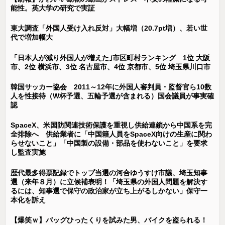
能性。英大学の研究で実証
東大調査「外国人受け入れ反対」大幅増（20.7pt増）、若い世
代で増加幅大
「日本人が減り外国人が増えた｣市区町村ランキング 1位 大阪
市、2位 横浜市、3位 名古屋市、4位 京都市、5位 埼玉県川口市
韓国サッカー協会 2011～12年に外国人審判員・監督官ら10数
人を性接待（W杯予選、五輪予選が含まれる）国会議員が事実確
認
SpaceX、米国防関連技術保護を重視し供給連鎖から中国系を完
全排除へ 供給業者に「中国籍人員をSpaceX向けの生産に関わ
らせないこと」「中国製の設備・部品を使わないこと」を要求
し監査実施
歴代最多得票記録でトップ当選の河合ゆうすけ市議、埼玉知事
選（来年８月）に立候補表明！「埼玉県の外国人問題を解決す
るには、知事選で保守の政治家が立ち上がるしかない」保守一
本化を訴え
【爆笑ｗ】バッグひったくりを試みた男、バイクを盗られる！