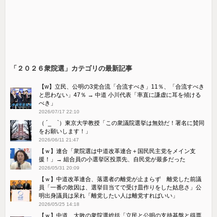
「２０２６衆院選」カテゴリの最新記事
【w】立民、公明の3党合流「合流すべき」11％、「合流すべき
と思わない」47％ → 中道 小川代表「率直に謙虚に耳を傾ける
べき」
2026/07/17 22:10
（ ´_ゝ`）東京大学教授「この衆議院選挙は無効だ！署名に賛同
をお願いします！」
2026/06/11 21:47
【ｗ】連合「衆院選は中道改革連合＋国民民主党をメイン支
援！」→ 組合員の小選挙区投票先、自民党が最多だった
2026/05/31 20:09
【ｗ】中道改革連合、落選者の離党が止まらず 離党した前議
員「一番の敗因は、選挙目当てで受け皿作りをした姑息さ」公
明出身議員は呆れ「離党したい人は離党すればいい」
2026/05/25 14:18
【ｗ】中道、大敗の衆院選総括「立民と公明の支持基盤と得票