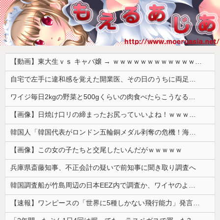
【動画】東大生ｖｓ キャバ嬢 → ｗｗｗｗｗｗｗｗｗｗｗｗｗｗｗｗｗｗ
自宅で左手に違和感を覚えた開業医、その日のうちに両足が動かなくなり入院すると……
ワイジ毎日2kgの野菜と500gくらいの肉食べたらこうなるｗｗｗ
【画像】日焼け口リの締まったお尻っていいよね！ｗｗｗｗｗ
韓国人「韓国代表がロンドン五輪銅メダル剥奪の危機！海外メディアが『時効の壁を越えてIOCの調査対象になり得る』と報道！」
【画像】この女の子たちと交尾したいんだがｗｗｗｗｗ
兵庫県斎藤知事、不正会計の疑いで前知事に聞き取り調査へ
韓国調査船が竹島周辺の日本EEZ内で調査か、ワイヤのようなもの海中に投入…外務省が抗議！
【速報】ワンピースの「世界に5種しかない飛行能力」発言の謎が解けるww..