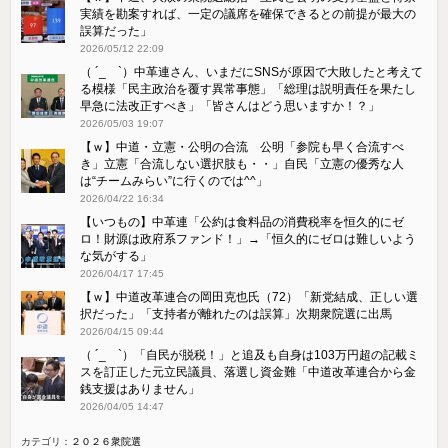
実績を勘案すれば、一定の議席を確保できるとの前提が最大の
誤算だった」
2026/05/12 22:09
（ ´_ゝ`）中革連さん、いまだにSNSが原因で大敗したと考えて
る模様「民主政治を覆す異常事態」「総理は説明責任を果たし
早急に法改正すべき」「皆さんはどう思いますか！？」
2026/05/03 19:07
【ｗ】中道・立憲・公明の合流 公明「参院も早く合流すべ
き」立憲「合流しない選択肢も・・」自民「立憲の優秀な人
は“チームみらい”に行くのでは^^」
2026/04/22 16:34
【いつもの】中革連「公約は食料品の消費税率を恒久的にゼ
ロ！財源は政府系ファンド！」→「恒久的にゼロは難しいよう
な気がする」
2026/04/17 17:45
【ｗ】中道改革連合の岡田克也氏（72）「新党結成、正しい選
択だった」「支持者が離れたのは誤算」次期衆院選に出馬
2026/04/15 09:44
（ ´_ゝ`）「自民が脱税！」と追及も自身は103万円超の記載ミ
スを訂正した元立民議員、落選し資金難「中道改革連合から金
銭支援はありません」
2026/04/05 14:47
カテゴリ：
２０２６衆院選