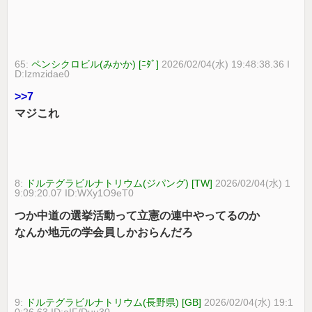
65:
ペンシクロビル(みかか) [ﾆﾀﾞ]
2026/02/04(水) 19:48:38.36 I
D:Izmzidae0
>>7
マジこれ
8:
ドルテグラビルナトリウム(ジパング) [TW]
2026/02/04(水) 1
9:09:20.07 ID:WXy1O9eT0
つか中道の選挙活動って立憲の連中やってるのか
なんか地元の学会員しかおらんだろ
9:
ドルテグラビルナトリウム(長野県) [GB]
2026/02/04(水) 19:1
0:26.63 ID:oIF/Duu30