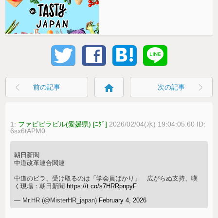
home
前の記事
次の記事
1:
ファビピラビル(愛媛県) [ﾆﾀﾞ]
2026/02/04(水) 19:04:05.60 ID:
6sx6tAPM0
朝日新聞
中道改革連合関連
中道のビラ、受け取るのは「学会員ばかり」 広がらぬ支持、嘆
く現場：朝日新聞
https://t.co/s7HRRpnpyF
— Mr.HR (@MisterHR_japan)
February 4, 2026