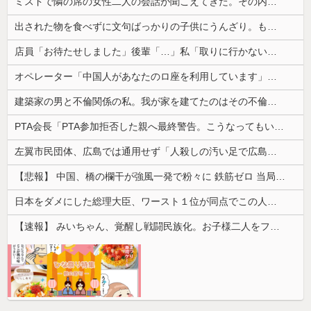
ミスドで隣の席の女性二人の会話が聞こえてきた。その内容が、旦那と離婚したくてでっち上げのDV証拠を...
出された物を食べずに文句ばっかりの子供にうんざり。もう毎日冷凍チャーハンとコーンフレークでいいかな？
店員「お待たせしました」後輩「…」私「取りに行かないの？」→初日の昼食で後輩の非常識さに驚いて…
オペレーター「中国人があなたのロ座を利用しています」私「そんなはずない！」→Amazonで買い物をした後、とんでもない事態に…
建築家の男と不倫関係の私。我が家を建てたのはその不倫相手。
PTA会長「PTA参加拒否した親へ最終警告。こうなってもいい？」
左翼市民団体、広島では通用せず「人殺しの汚い足で広島の土を踏むな！」→広島県民「お前らの方が汚いんじゃ！」「ワシらが広島県民じゃ」
【悲報】 中国、橋の欄干が強風一発で粉々に 鉄筋ゼロ 当局「接着剤でくっつけただけ」「正常で、品質問題はない」
日本をダメにした総理大臣、ワースト１位が同点でこの人ｗｗｗｗｗｗ
【速報】 みいちゃん、覚醒し戦闘民族化。お子様二人をフルボッコにしてしまう