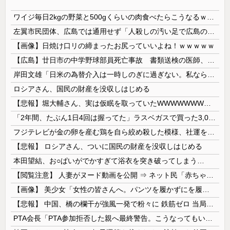
ワイジ毎日2kgの野菜と500gくらいの肉食べたらこうなるｗｗｗ
左翼市民団体、広島では通用せず「人殺しの汚い足で広島の土を踏むな！」→広島県民「お前らの方が汚いんじゃ！」「ワシらが広島県民じゃ」
【画像】日焼け口リの締まったお尻っていいよね！ｗｗｗｗｗ
【広島】廿日市の中学野球部員死亡事故 書類送検の医師、別人のCT画像で診察した疑い 頭部出血に気づかなかった可能性
岸田文雄「日米の為替介入は一時しのぎに過ぎない。私なら円を強くすることが出来る」
ロシアさん、国民の財産を没収しはじめる
【悲報】堀大輔さん、実は仮眠を取っていたWWWWWWWWWWWWWWWWWWWWWWWWWWWWWWWWWWWWWWWWWW
「2年間、たぶん1日4回は握ってた」ラスベガスで買った3,000円のキーホルダーを調べたら
フジテレビが金の卵を産む鶏を自ら絞め殺した模様、社運を賭けたドル箱コンテンツが御蔵入りになってしまい……
【悲報】 ロシアさん、ついに国民の財産を没収しはじめる
本田望結、お○ぱいがでかすぎて浴衣を突き破ってしまう…
【閲覧注意】 人妻がヌード動画を公開 ⇒ ネット民「赤ちゃんに絶対に母乳を上げないで！」（衝撃動画）
【画像】 美少女「女性の皆さんへ。パンツを履かずにを履いてみてください」
【悲報】 中国、橋の欄干が強風一発で粉々に 鉄筋ゼロ 当局「接着剤でくっつけただけ」「正常で、品質問題はない」
PTA会長「PTA参加拒否した親へ最終警告。こうなってもいい？」