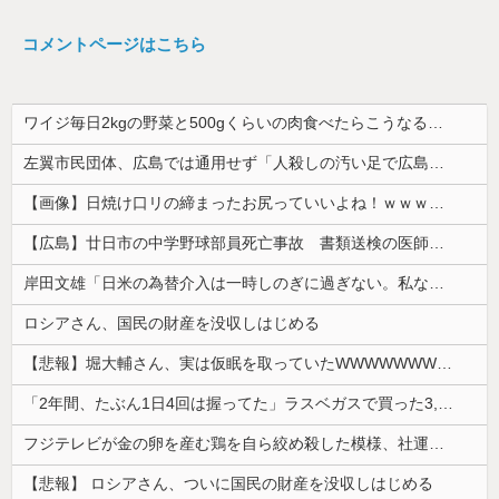
コメントページはこちら
ワイジ毎日2kgの野菜と500gくらいの肉食べたらこうなるｗｗｗ
左翼市民団体、広島では通用せず「人殺しの汚い足で広島の土を踏むな！」→広島県民「お前らの方が汚いんじゃ！」「ワシらが広島県民じゃ」
【画像】日焼け口リの締まったお尻っていいよね！ｗｗｗｗｗ
【広島】廿日市の中学野球部員死亡事故 書類送検の医師、別人のCT画像で診察した疑い 頭部出血に気づかなかった可能性
岸田文雄「日米の為替介入は一時しのぎに過ぎない。私なら円を強くすることが出来る」
ロシアさん、国民の財産を没収しはじめる
【悲報】堀大輔さん、実は仮眠を取っていたWWWWWWWWWWWWWWWWWWWWWWWWWWWWWWWWWWWWWWWWWW
「2年間、たぶん1日4回は握ってた」ラスベガスで買った3,000円のキーホルダーを調べたら
フジテレビが金の卵を産む鶏を自ら絞め殺した模様、社運を賭けたドル箱コンテンツが御蔵入りになってしまい……
【悲報】 ロシアさん、ついに国民の財産を没収しはじめる