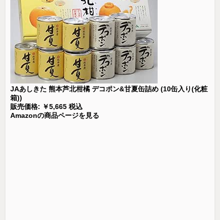
JAあしきた 熊本芦北柑橘 デコポン&甘夏缶詰め (10缶入り(化粧
箱))
販売価格: ￥5,665 税込
Amazonの商品ページを見る