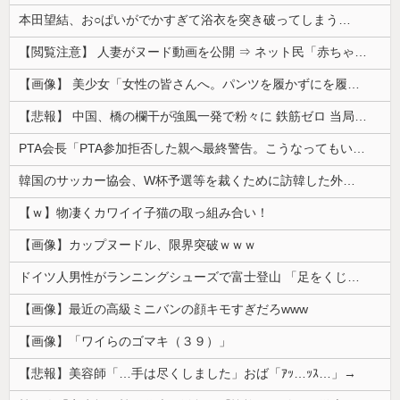
本田望結、お○ぱいがでかすぎて浴衣を突き破ってしまう…
【閲覧注意】 人妻がヌード動画を公開 ⇒ ネット民「赤ちゃんに絶対に母乳を上げないで！」（衝撃動画）
【画像】 美少女「女性の皆さんへ。パンツを履かずにを履いてみてください」
【悲報】 中国、橋の欄干が強風一発で粉々に 鉄筋ゼロ 当局「接着剤でくっつけただけ」「正常で、品質問題はない」
PTA会長「PTA参加拒否した親へ最終警告。こうなってもいい？」
韓国のサッカー協会、W杯予選等を裁くために訪韓した外国人審判を「性接待」していた……大して強くもないチームが潤沢な予算を持ってりゃそうなるわな
【ｗ】物凄くカワイイ子猫の取っ組み合い！
【画像】カップヌードル、限界突破ｗｗｗ
ドイツ人男性がランニングシューズで富士登山 「足をくじいて動けない」
【画像】最近の高級ミニバンの顔キモすぎだろwww
【画像】「ワイらのゴマキ（３９）」
【悲報】美容師「…手は尽くしました」おば「ｱｯ…ｯｽ…」→