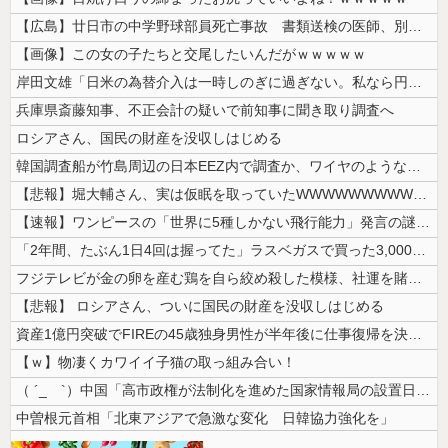
【広島】廿日市の中学野球部員死亡事故 書類送検の医師、別人のCT画像で...
【画像】この女の子たちと交尾したいんだがｗｗｗｗｗ
岸田文雄「日米の為替介入は一時しのぎに過ぎない。私なら円を強くすること...
兵庫県斎藤知事、不正会計の疑いで前知事に聞き取り調査へ
ロシアさん、国民の財産を没収しはじめる
韓国調査船が竹島周辺の日本EEZ内で調査か、ワイヤのようなもの海中に投...
【悲報】堀大輔さん、実は仮眠を取っていたWWWWWWWWWWWWWWW...
【速報】ワンピースの「世界に5種しかない飛行能力」発言の謎が解けるww...
「2年間、たぶん1日4回は握ってた」ラスベガスで買った3,000円のキ...
フジテレビが金の卵を産む鶏を自ら絞め殺した模様、社運を賭けたドル箱コン...
【悲報】 ロシアさん、ついに国民の財産を没収しはじめる
資産1億円突破でFIREの45歳独身男性が半年後に仕事復帰を決意した「...
【ｗ】物凄くカワイイ子猫の取っ組み合い！
（ ´_ゝ`）中国「高市政権が法制化を進めた国家情報局の設置日が7月3...
中曽根元首相「北東アジアで急激な変化 日韓協力強化を」