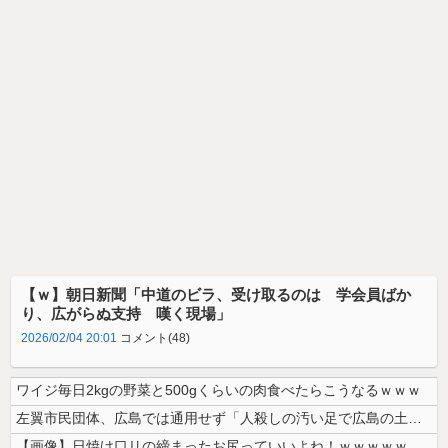
【ｗ】朝日新聞「中道のビラ、受け取るのは 学会員ばか
り、広がらぬ支持 嘆く現場」
2026/02/04 20:01
コメント(48)
ワイジ毎日2kgの野菜と500gくらいの肉食べたらこうなるｗｗｗ
左翼市民団体、広島では通用せず「人殺しの汚い足で広島の土を踏むな！」→...
【画像】日焼け口リの締まったお尻っていいよね！ｗｗｗｗｗ