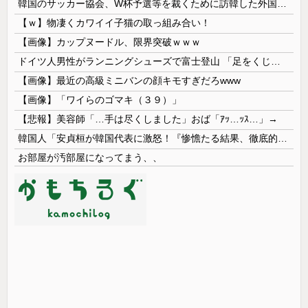
韓国のサッカー協会、W杯予選等を裁くために訪韓した外国人審判を「性接待」していた……大して強くもないチームが潤沢な予算を持ってりゃそうなるわな
【ｗ】物凄くカワイイ子猫の取っ組み合い！
【画像】カップヌードル、限界突破ｗｗｗ
ドイツ人男性がランニングシューズで富士登山 「足をくじいて動けない」
【画像】最近の高級ミニバンの顔キモすぎだろwww
【画像】「ワイらのゴマキ（３９）」
【悲報】美容師「…手は尽くしました」おば「ｱｯ…ｯｽ…」→
韓国人「安貞桓が韓国代表に激怒！『惨憺たる結果、徹底的な刷新が必要だ』と監督や協会を痛烈批判」
お部屋が汚部屋になってまう、、