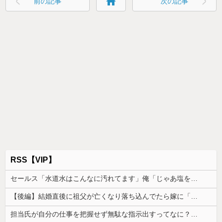
home
前の記事
次の記事
RSS【VIP】
セールス「水道水はこんなに汚れてます」俺「じゃあ塩を入れてみてもいい？」→実験の結末に営業マンが固まり…
【後編】結婚直後に祖父が亡くなり落ち込んでたら嫁に「いつまでくよくよしてるの？」と言われた。お義父さんやお義母さんの負担もなくなったし良かったと...
担当氏が自分の仕事を把握せず無駄な指示出すってなに？非常識