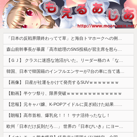
「日本の反戦界隈終わってて草」と海自トマホークへの例の界隈の反応が話題に、今になって存在に気付いてしまった結果……
森山前幹事長が暴露「高市総理のSNS投稿が習主席を怒らせた」 「その投稿が中国側（習近平主席）を怒らせ、日中関係をこじらせる大きなきっかけになった」
【ＧＪ】 クラスに迷惑な池沼がいた。リーダー格のＡ「なんで支援学級に入れないんですか？」先生「背の高い低いと同じで、これも個性なの！差別は...
韓国、日本で韓国籍のインフルエンサーが7台の車に当て逃げして逮捕されたのに「また日本は嫌韓しようとしている」と決めつけて責任転嫁
【画像】 日産が社運をかけて発売するSUVｗｗｗｗｗｗｗ
【動画】半ケツ祭り、限界突破ｗｗｗｗｗｗｗｗｗｗｗｗｗ
【悲報】元キャバ嬢、K-POPアイドルに貢ぎ続けた結果……
【朗報】高市首相、爆乳化！！！ サナ活待ったなし！
欧州「日本だけ反則だろ…」 世界の『日本びいき』にヨーロッパ全土から不満の声