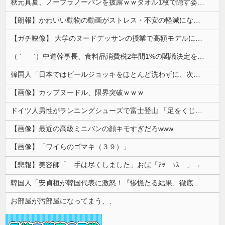
秋元真夏、ノーブラノーパンを披露ｗｗタオル1枚で隠す姿がほぼA●女優・・
【朗報】かわいい動物の動画がストレス・不安の軽減になる可能性。英大学の研究で実証
【ガチ映像】 大学のヌードデッサンの授業で高額モデルに依頼したら○○○が凄すぎた動画、お前らの想像の20倍は凄い
（ ´_ゝ`）中道幹事長、食料品消費税2年間1%の閣議決定を批判 → 記者「中道改革連合は食料品消費税ゼロを公約に掲げていたが？」→ 階猛氏「
韓国人「日本ではビールジョッキをほとんど洗わずに、次の客に出すんだ！ これが証拠の映像だ!!」……あー、なるほどですねー。韓国には「アレ」がないんだ？
【画像】カップヌードル、限界突破ｗｗｗ
ドイツ人男性がランニングシューズで富士登山 「足をくじいて動けない」
【画像】最近の高級ミニバンの顔キモすぎだろwww
【画像】「ワイらのゴマキ（３９）」
【悲報】美容師「…手は尽くしました」おば「ｱｯ…ｯｽ…」→
韓国人「安貞桓が韓国代表に激怒！『惨憺たる結果、徹底的な刷新が必要だ』と監督や協会を痛烈批判」
お部屋が汚部屋になってまう、、