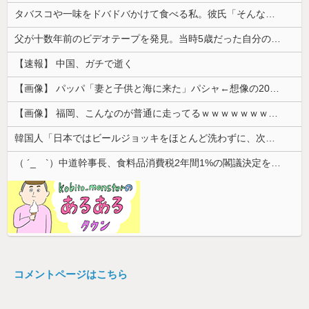
タバスコや一味をドバドバかけて食べる私。彼氏「そんな辛いのよく食えるなｗ」私「そんな言い方しないで」→何気ない一言がきっかけで、まさかの展開に…
父が十数年前のビデオテープを発見。当時5歳だった自分の映像を見返してみると、思わぬ事実に気づいて…
【速報】 中国、ガチで逝く
【画像】 パッパ「妻と子供と海に来た」パシャ←想像の200倍は神々しくて草
【画像】 福岡、こんなのが普通に走ってるｗｗｗｗｗｗｗｗｗｗｗｗｗｗｗｗｗｗｗｗｗｗｗｗｗｗｗｗｗｗｗｗｗｗｗｗｗｗｗｗ
韓国人「日本ではビールジョッキをほとんど洗わずに、次の客に出すんだ！ これが証拠の映像だ!!」……あー、なるほどですねー。韓国には「アレ」がな...
（ ´_ゝ`）中道幹事長、食料品消費税2年間1%の閣議決定を批判 → 記者「中道改革連合は食料品消費税ゼロを公約に掲げていたが？」→ 階猛氏「
コメントページはこちら