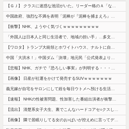
【ＧＪ】 クラスに迷惑な池沼がいた。リーダー格のＡ「なんで支援学級に入れないんですか？」先生「背の高い低いと同じで、これも個性なの！差別は...
中国政府、強烈な不満を表明「泥棒が『泥棒を捕まえろ』と叫ぶようなやり口で中国を貶めている」と強く非難！
【衝撃】NHK、ようやく気づくｗｗｗｗｗｗｗｗｗ
「外国人は日本人と同じ生活者で、地域の担い手」…多文化共生実現への提言、全国知事会が政府に提出
【ワロタ】トランプ大統領とホワイトハウス、ナルトに自分の顔を合成して投稿 日本政府が苦言「公的機関であっても許諾が必要」
中国「大洪水！」中国ダム「決壊」地元民「公式発表より死者多い！」中国政府「住民拘束！（安否不明」中国当局「救助隊動画も削除」台風13号「三峡ﾀﾞ...
【悲報】NHK、ガチで『恐ろしい事実』が判明する・・・・・
【画像】 日産が社運をかけて発売するSUVｗｗｗｗｗｗｗ
義兄嫁が自宅をサロンにして姪を毎日ウトメへ預ける生活に。数年後、そのツケが一気に回ってきて…
【速報】 NHKの性被害問題、性加害した番組出演者が衝撃告白！
【流出】 清楚系女子大生、裏でこんなハードコアセ○クスしてたとか嘘だろ…（動画あり）
【画像】 隣で居眠りしてる女のお○ぱいが控えめに言ってデカいｗｗｗ