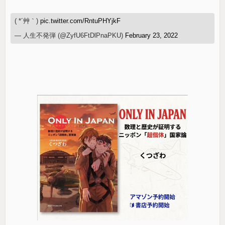
( *´艸｀)
pic.twitter.com/RntuPHYjkF
— 人生不発弾 (@ZyfU6FtDlPnaPKU)
February 23, 2022