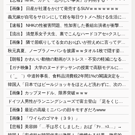
【画像】 日産が社運をかけて発売するSUVｗｗｗｗｗｗｗ
義兄嫁が自宅をサロンにして姪を毎日ウトメへ預ける生活に。数年後、そのツケが一気に回ってきて…
【速報】 NHKの性被害問題、性加害した番組出演者が衝撃告白！
【流出】 清楚系女子大生、裏でこんなハードコアセ○クスしてたとか嘘だろ…（動画あり）
【画像】 隣で居眠りしてる女のお○ぱいが控えめに言ってデカいｗｗｗ
秋元真夏、ノーブラノーパンを披露ｗｗタオル1枚で隠す姿がほぼA●女優・・
【朗報】かわいい動物の動画がストレス・不安の軽減になる可能性。英大学の研究で実証
【ガチ映像】 大学のヌードデッサンの授業で高額モデルに依頼したら○○○が凄すぎた動画、お前らの想像の20倍は凄い
（ ´_ゝ`）中道幹事長、食料品消費税2年間1%の閣議決定を批判 → 記者「中道改革連合は食料品消費税ゼロを公約に掲げていたが？」→ 階猛氏「
韓国人「日本ではビールジョッキをほとんど洗わずに、次の客に出すんだ！ これが証拠の映像だ!!」……あー、なるほどですねー。韓国には「アレ」がないんだ？
【画像】カップヌードル、限界突破ｗｗｗ
ドイツ人男性がランニングシューズで富士登山 「足をくじいて動けない」
【画像】最近の高級ミニバンの顔キモすぎだろwww
【画像】「ワイらのゴマキ（３９）」
【悲報】美容師「…手は尽くしました」おば「ｱｯ…ｯｽ…」→
韓国人「安貞桓が韓国代表に激怒！『惨憺たる結果、徹底的な刷新が必要だ』と監督や協会を痛烈批判」