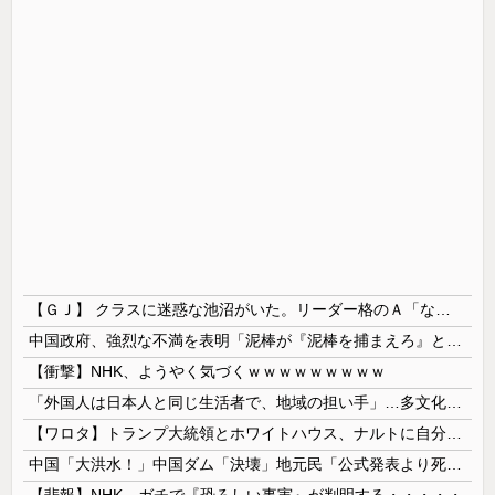
【ＧＪ】 クラスに迷惑な池沼がいた。リーダー格のＡ「なんで支援学級に入れないんですか？」先生「背の高い低いと同じで、これも個性なの！差別は...
中国政府、強烈な不満を表明「泥棒が『泥棒を捕まえろ』と叫ぶようなやり口で中国を貶めている」と強く非難！
【衝撃】NHK、ようやく気づくｗｗｗｗｗｗｗｗｗ
「外国人は日本人と同じ生活者で、地域の担い手」…多文化共生実現への提言、全国知事会が政府に提出
【ワロタ】トランプ大統領とホワイトハウス、ナルトに自分の顔を合成して投稿 日本政府が苦言「公的機関であっても許諾が必要」
中国「大洪水！」中国ダム「決壊」地元民「公式発表より死者多い！」中国政府「住民拘束！（安否不明」中国当局「救助隊動画も削除」台風13号「三峡ﾀﾞ...
【悲報】NHK、ガチで『恐ろしい事実』が判明する・・・・・