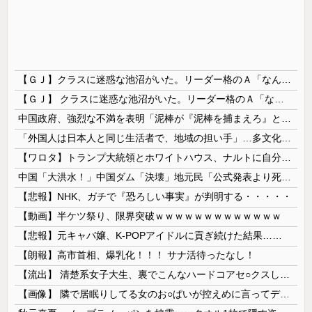
【ＧＪ】クラスに迷惑な池沼がいた。リーダー格のＡ「なんで支援学級に入れないんですか？」先生「背の高い低いと同じで、これも個性なの！差別は許されません！」→ここでＡがｗ
【ＧＪ】 クラスに迷惑な池沼がいた。リーダー格のＡ「なんで支援学級に入れないんですか？」先生「背の高い低いと同じで、これも個性なの！差別は...
中国政府、強烈な不満を表明「泥棒が『泥棒を捕まえろ』と叫ぶようなやり口で中国を貶めている」と強く非難！
「外国人は日本人と同じ生活者で、地域の担い手」…多文化共生実現への提言、全国知事会が政府に提出
【ワロタ】トランプ大統領とホワイトハウス、ナルトに自分の顔を合成して投稿 日本政府が苦言「公的機関であっても許諾が必要」
中国「大洪水！」中国ダム「決壊」地元民「公式発表より死者多い！」中国政府「住民拘束！（安否不明」中国当局「救助隊動画も削除」台風13号「三峡ﾀﾞ...
【悲報】NHK、ガチで『恐ろしい事実』が判明する・・・・・
【動画】半ケツ祭り、限界突破ｗｗｗｗｗｗｗｗｗｗｗｗｗ
【悲報】元キャバ嬢、K-POPアイドルに貢ぎ続けた結果……
【朗報】高市首相、爆乳化！！！ サナ活待ったなし！
【流出】 清楚系女子大生、裏でこんなハードコアセ○クスしてたとか嘘だろ…（動画あり）
【画像】 隣で居眠りしてる女のお○ぱいが控えめに言ってデカいｗｗｗ