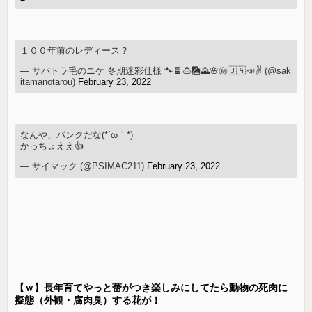
１００年前のレディース？
— サバトラ毛のニケ 冬期迷彩仕様 🐾🍫🍮🎑🌄🌸㊙️🇺🇦📣✌️ (@sak
itamanotarou)
February 23, 2022
なんや、パンクだな(*´ω｀*)
かっちょええ👍
— サイマック (@PSIMAC211)
February 23, 2022
【ｗ】長年育てやっと蕾がつき楽しみにしてたら動物の死肉に
擬態（外観・腐肉臭）する花が！