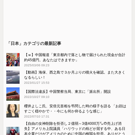
「日本」カテゴリの最新記事
【ｗ】中国報道「東京都内で落とし物で届けられた現金が合計
約45億円。あなたはできますか」
2025/03/06 09:23
【動画】海保、西之島で３か月ぶりの噴火を確認。また大きく
なるらしい！
2023/01/27 15:53
【国際法違反】中国警察当局、東京に「派出所」開設
2022/10/27 09:10
櫻井よしこ氏、安倍元首相を弔問した時の様子を語る 「お顔は
すごく穏やかで・・今にも何か仰るような感じ」
2022/07/10 17:31
【自由の女神削除を拒否し２億弱～3億4000万㌦の売上げ消
失】アメリカ上院議員「ハリウッドの殆どが屈する中、ある日
本企業だけがアメリカのために中国の検閲を拒否。ありがとう