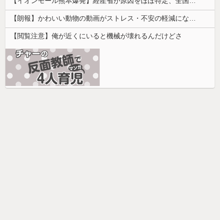
【イオンモール熊本爆発】経産省が原因をほぼ特定、全国の大規模施設でガス供給設備の点検要請にまで発展する事態に・・・
【朗報】かわいい動物の動画がストレス・不安の軽減になる可能性。英大学の研究で実証
【閲覧注意】俺が近くにいると機械が壊れるんだけどさ