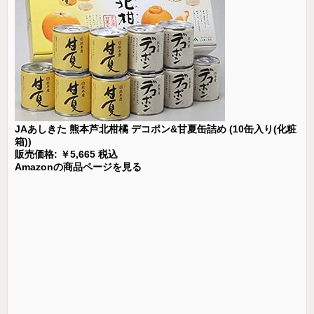
JAあしきた 熊本芦北柑橘 デコポン&甘夏缶詰め (10缶入り(化粧
箱))
販売価格: ￥5,665 税込
Amazonの商品ページを見る