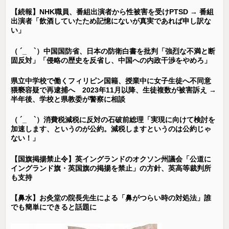
【続報】NHK職員、番組出演者から性被害を受けPTSD → 番組
出演者「飲酒していたため記憶にないが真実であれば申し訳な
い」
（ ´_ゝ`）中国国防省、日本の防衛白書を批判「強烈な不満と断
固反対」「侵略の歴史を反省し、中国への内政干渉をやめろ」
県立中学校で働くフィリピン国籍、授業中に女子生徒へ不同意
猥褻容疑で再逮捕へ 2023年11月以降、生徒複数が被害訴え →
半年後、学校と県教委が警察に相談
（ ´_ゝ`）消費税減税に反対の石破前総理「実現に向けて検討を
加速します、というのが公約。減税しますというのは公約じゃ
ない！」
【国旗掲揚禁止令】英イングランドのオクソン州議会「公道に
イングランド旗・英国旗の掲揚を禁止」の方針、英高等裁判所
も支持
【鼻水】お灸堂の院長先生による「鼻がつらい時の対処法」誰
でも簡単にできると話題に