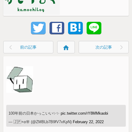
home
前の記事
次の記事
100年前の日本かっこいい✨✨
pic.twitter.com/rY8MMkaobi
— 🇯🇵+α🌸 (@ZMBLb7B9fV7xKpN)
February 22, 2022