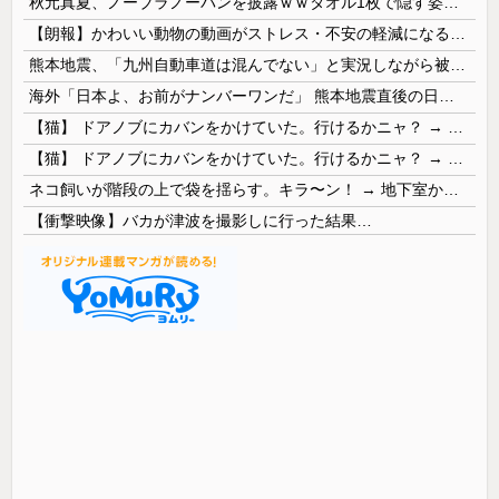
秋元真夏、ノーブラノーパンを披露ｗｗタオル1枚で隠す姿がほぼA●女優・・
【朗報】かわいい動物の動画がストレス・不安の軽減になる可能性。英大学の研究で実証
熊本地震、「九州自動車道は混んでない」と実況しながら被災地へ向かう有名アナなどに批判殺到 全国紙記者「最新の状況をいち早く伝えることは報道機関としての責務」「情報を取り上げることには大きな意義がある」
海外「日本よ、お前がナンバーワンだ」 熊本地震直後の日本の対応のスピードに世界が衝撃
【猫】 ドアノブにカバンをかけていた。行けるかニャ？ → 猫はこうなります…
【猫】 ドアノブにカバンをかけていた。行けるかニャ？ → 猫はこうなります…
ネコ飼いが階段の上で袋を揺らす。キラ〜ン！ → 地下室からヤツが現れる…
【衝撃映像】バカが津波を撮影しに行った結果…