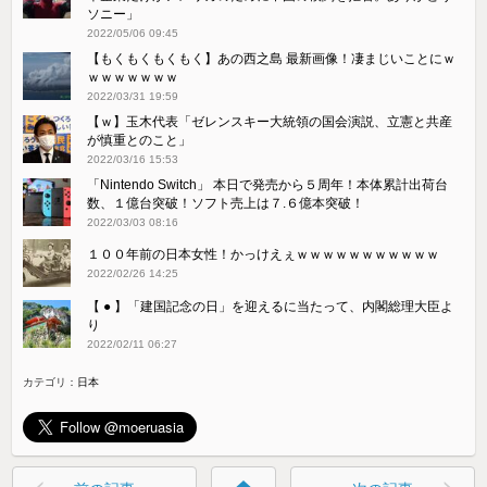
ソニー」
2022/05/06 09:45
【もくもくもくもく】あの西之島 最新画像！凄まじいことにｗ
ｗｗｗｗｗｗｗ
2022/03/31 19:59
【ｗ】玉木代表「ゼレンスキー大統領の国会演説、立憲と共産
が慎重とのこと」
2022/03/16 15:53
「Nintendo Switch」 本日で発売から５周年！本体累計出荷台
数、１億台突破！ソフト売上は７.６億本突破！
2022/03/03 08:16
１００年前の日本女性！かっけえぇｗｗｗｗｗｗｗｗｗｗｗ
2022/02/26 14:25
【 ● 】「建国記念の日」を迎えるに当たって、内閣総理大臣よ
り
2022/02/11 06:27
カテゴリ：
日本