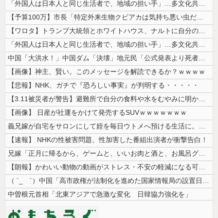
「外国人は日本人と同じ生活者で、地域の担い手」…多文化共生実現への提言...
【予算100万】市長「特定外来生物クビアカは気持ち悪い虫だしそんな需要...
【ワロタ】トランプ大統領とホワイトハウス、ナルトに自分の顔を合成して投...
「外国人は日本人と同じ生活者で、地域の担い手」…多文化共生実現への提言...
中国「大洪水！」中国ダム「決壊」地元民「公式発表より死者多い！」中国政...
【画像】神主、賢い。このメッセージを解読できるか？ｗｗｗｗ
【悲報】NHK、ガチで『恐ろしい事実』が判明する・・・・・
【3.11被災者が警告】避難所で自分の食料や水をむやみに明かしてはいけ...
【画像】 日産が社運をかけて発売するSUVｗｗｗｗｗｗｗ
義兄嫁が自宅をサロンにして姪を毎日ウトメへ預ける生活に。数年後、そのツ...
【速報】 NHKの性被害問題、性加害した番組出演者が衝撃告白！
兄嫁「正月に帰るから、ゲームと、いいお肉と酒と、お風呂グッズの準備しと...
【朗報】かわいい動物の動画がストレス・不安の軽減になる可能性。英大学の...
（ ´_ゝ`）中国「高市政権が法制化を進めた国家情報局の設置日が7月3...
中曽根元首相「北東アジアで急激な変化 日韓協力強化を」