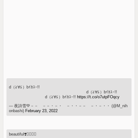
d（≧∀≦）bｲｶｽｰ!!
d（≧∀≦）bｲｶｽｰ!!
d（≧∀≦）bｲｶｽｰ!!
https://t.co/o7utpFOqcy
— 夜詩雪💚－－ －－・－・ －・・－－ －・－・・ (@M_nih
onbashi)
February 23, 2022
beautiful❣️👍🏻😊✨