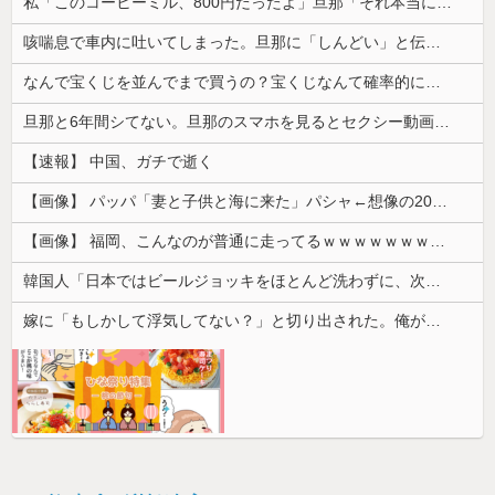
私「このコーヒーミル、800円だったよ」旦那「それ本当に？」→コレクターの旦那が予想以上に食いついた理由とは…
咳喘息で車内に吐いてしまった。旦那に「しんどい」と伝えたら「運転してる俺はしんどくねぇっていうのかよ！！！」と怒鳴られて…
なんで宝くじを並んでまで買うの？宝くじなんて確率的に当選する可能性は低いのに...
旦那と6年間シてない。旦那のスマホを見るとセクシー動画を見ていた形跡が...問い詰めると
【速報】 中国、ガチで逝く
【画像】 パッパ「妻と子供と海に来た」パシャ←想像の200倍は神々しくて草
【画像】 福岡、こんなのが普通に走ってるｗｗｗｗｗｗｗｗｗｗｗｗｗｗｗｗｗｗｗｗｗｗｗｗｗｗｗｗｗｗｗｗｗｗｗｗｗｗｗｗ
韓国人「日本ではビールジョッキをほとんど洗わずに、次の客に出すんだ！ これが証拠の映像だ!!」……あー、なるほどですねー。韓国には「アレ」がな...
嫁に「もしかして浮気してない？」と切り出された。俺が「おまえと違って浮気なんかするほど今の生活に不満なんてないし。」と言った途端に嫁が泣...