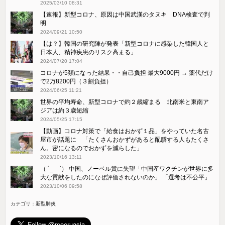
2025/03/10 08:31
【速報】新型コロナ、原因は中国武漢のタヌキ DNA検査で判
明
2024/09/21 10:50
【は？】韓国の研究陣が発表「新型コロナに感染した韓国人と
日本人、精神疾患のリスク高まる」
2024/07/20 17:04
コロナが5類になった結果・・自己負担 最大9000円 → 薬代だけ
で2万8200円（３割負担）
2024/06/25 11:21
世界の平均寿命、新型コロナで約２歳縮まる 北南米と東南ア
ジアは約３歳短縮
2024/05/25 17:15
【動画】コロナ対策で「給食はおかず１品」をやっていた名古
屋市が話題に 「たくさんおかずがあると配膳する人もたくさ
ん。密になるのでおかずを減らした」
2023/10/16 13:11
（ ´_ゝ`） 中国、ノーベル賞に失望「中国産ワクチンが世界に多
大な貢献をしたのになぜ評価されないのか」 「選考は不公平」
2023/10/06 09:58
カテゴリ：
新型肺炎