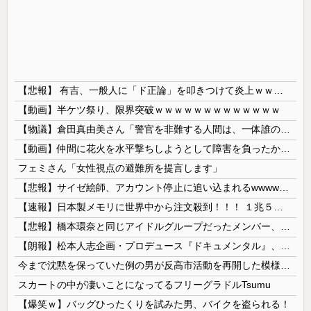
【悲報】 有吉、一般人に「ド正論」を叩きつけて炎上ｗｗｗｗｗｗｗｗ
【動画】半ケツ祭り、限界突破ｗｗｗｗｗｗｗｗｗｗｗｗｗ
【物議】倉田真由美さん「警官を非難する人間は、一体誰の命を守りたいのか」
【動画】仲間に花火を水平撃ちしようとして障害を負ったかもしれない事故。
フェミさん「女性視点の避難所を提言します」
【悲報】サイゼ絵師、アカウント停止に追い込まれるwwwwwww
【速報】日本製メモリに世界中から注文殺到！！！ １兆５０００億円で工場増築へ
【悲報】橋本環奈と同じアイドルグループだったメンバー、突然暴露をしだす 【Pickup05153422】
【朗報】松本人志企画・プロデュース『ドキュメンタル』、アメリカで初の制作が決定！ 海外タイトル『LOL』として世界25ヶ国・地域で展開
今まで沈黙を保っていた例の男が反高市活動を再開した模様、財務省を手を組んでの返り咲きが狙いか？
スカートの中が凄いことになってるフリーグラドルTsumu
【爆笑ｗ】バッグひったくりを試みた男、バイクを盗られる！