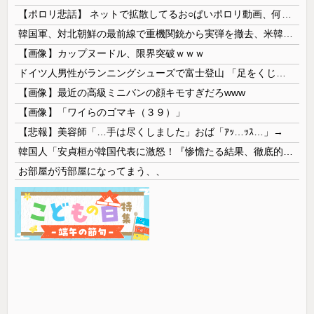
【ポロリ悲話】 ネットで拡散してるお○ぱいポロリ動画、何故か叩かれる・・・
韓国軍、対北朝鮮の最前線で重機関銃から実弾を撤去、米韓合同演習では米軍の無人機を「北朝鮮の侵入だ！」と迎撃一歩手前まで……ゆるんでるなぁ
【画像】カップヌードル、限界突破ｗｗｗ
ドイツ人男性がランニングシューズで富士登山 「足をくじいて動けない」
【画像】最近の高級ミニバンの顔キモすぎだろwww
【画像】「ワイらのゴマキ（３９）」
【悲報】美容師「…手は尽くしました」おば「ｱｯ…ｯｽ…」→
韓国人「安貞桓が韓国代表に激怒！『惨憺たる結果、徹底的な刷新が必要だ』と監督や協会を痛烈批判」
お部屋が汚部屋になってまう、、