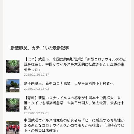
「新型肺炎」カテゴリの最新記事
【は？】武漢市、米国に約8兆円訴訟「新型コロナウイルスの起
源を捏造し、中国がウイルスを意図的に拡散させたと虚偽の主
張をした」
2025/12/20 19:37
愛子内親王、新型コロナ感染 天皇皇后両陛下も検査へ
2025/10/02 15:03
【悲報】新型コロナウイルスの感染が中国本土で再拡大 香
港・タイでも感染者急増 ※訪日外国人、過去最高。最多は中
国人
2025/05/22 22:01
中国武漢ウイルス研究所の研究者ら「ヒトに感染する可能性が
ある新たなコロナウイルスがコウモリから検出」「現時点でヒ
トへの感染は未確認」