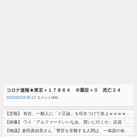
コロナ速報★東京＋１７８６４ ※重症＋０ 死亡２４
2022/02/18 00:13
コメント(44)
【悲報】 有吉、一般人に「ド正論」を叩きつけて炎上ｗｗｗｗｗｗｗｗ
【画像】 ワイ「アルファードいいなあ。買いに行くか」店員「ほいっ見積も...
【物議】倉田真由美さん「警官を非難する人間は、一体誰の命を守りたいのか...