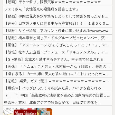
【動画】半ケツ祭り、限界突破ｗｗｗｗｗｗｗｗｗｗｗｗｗ
フェミさん「女性視点の避難所を提言します」
【動画】仲間に花火を水平撃ちしようとして障害を負ったかもしれない事故。
【速報】日本製メモリに世界中から注文殺到！！！ １兆５０００億円で工場...
【悲報】サイゼ絵師、アカウント停止に追い込まれるwwwwwww
【悲報】橋本環奈と同じアイドルグループだったメンバー、突然暴露をしだす...
【画像】「アズールレーン びそくぜんしんっ！にっ！！」、マジのガチでシ...
【朗報】松本人志企画・プロデュース『ドキュメンタル』、アメリカで初の制...
【GIF動画】宮城の可愛すぎるチアさん、甲子園で発見される
【画像】 「キム兄」こと芸人・木村祐一さん（63歳）、最新の松本人志さ...
【凄すぎる】 力士の嫁に美人が多い理由→「これ」だったｗｗｗｗｗｗｗ
【悲報】 楽天、ガチで逝くｗｗｗｗｗｗｗｗｗｗｗｗｗｗｗｗｗｗｗｗ
【爆笑ｗ】バッグひったくりを試みた男、バイクを盗られる！
（ ´_ゝ`）中国「高市政権が法制化を進めた国家情報局の設置日が7月3...
中曽根元首相「北東アジアで急激な変化 日韓協力強化を」