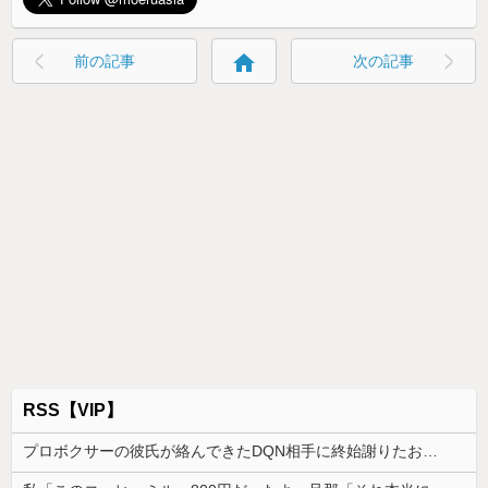
home
前の記事
次の記事
RSS【VIP】
プロボクサーの彼氏が絡んできたDQN相手に終始謝りたおしててダサすぎる。正直かっこ悪かった