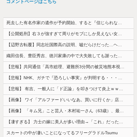
コメントページはこちら
死去した有名作家の遺作が予約開始、すると『信じられない問い合わせがあった』と書店員が明らかにして……
【公開処刑】右３が強すぎて周りがモブにしか見えない女子の集団ｗｗｗｗ 【Pickup05153411】
【辺野古転覆】同志社国際高の説明、嘘だらけだった…ヘリ基地反対協議会の虚偽説明も判明してネット民の怒り爆発
織田信長、豊臣秀吉、徳川家康の中で大失敗しても謝ったら許してくれそうなのって徳川家康だよな
【悲報】共同通信「高市総理、避難所3分間の被災地熊本視察動画に批判！」 → 内閣報道官「避難所視察は51分間！大変な状況の中で、1時間近く受け入...
【悲報】NHK、ガチで『恐ろしい事実』が判明する・・・・・
【悲報】 有吉、一般人に「ド正論」を叩きつけて炎上ｗｗｗｗｗｗｗｗ
【画像】 ワイ「アルファードいいなあ。買いに行くか」店員「ほいっ見積もりな！」ワイ「金額おかしくね？」←お前らもそう思うよな？？？？？
【画像】 「キム兄」こと芸人・木村祐一さん（63歳）、最新の松本人志さんとのツーショットが完全に別人だとネット騒然！ 「マジで誰かわからん」...
【凄すぎる】 力士の嫁に美人が多い理由→「これ」だったｗｗｗｗｗｗｗ
スカートの中が凄いことになってるフリーグラドルTsumu