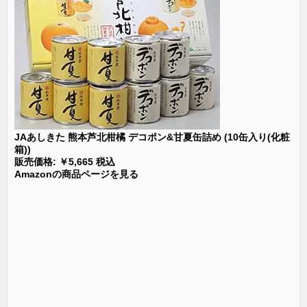
JAあしきた 熊本芦北柑橘 デコポン&甘夏缶詰め (10缶入り(化粧
箱))
販売価格: ￥5,665 税込
Amazonの商品ページを見る