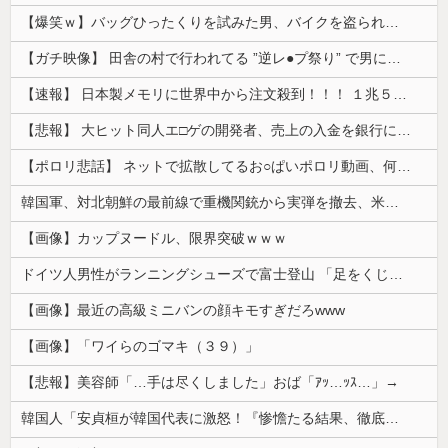
【爆笑ｗ】バッグひったくりを試みた男、バイクを盗られる！
【ガチ映像】 田舎の村で行われてる ”逆レ●プ祭り” で男に跨って無理矢理チ●コを挿入する女の動画がエ□すぎる…
【速報】 日本製メモリに世界中から注文殺到！！！ １兆５０００億円で工場増築へ
【悲報】 大ヒット同人エ□ゲの開発者、売上の入金を銀行に拒否され受け取れず、多額の納税義務だけが残る
【ポロリ悲話】 ネットで拡散してるお○ぱいポロリ動画、何故か叩かれる・・・
韓国軍、対北朝鮮の最前線で重機関銃から実弾を撤去、米韓合同演習では米軍の無人機を「北朝鮮の侵入だ！」と迎撃一歩手前まで……ゆるんでるなぁ
【画像】カップヌードル、限界突破ｗｗｗ
ドイツ人男性がランニングシューズで富士登山 「足をくじいて動けない」
【画像】最近の高級ミニバンの顔キモすぎだろwww
【画像】「ワイらのゴマキ（３９）」
【悲報】美容師「…手は尽くしました」おば「ｱｯ…ｯｽ…」→
韓国人「安貞桓が韓国代表に激怒！『惨憺たる結果、徹底的な刷新が必要だ』と監督や協会を痛烈批判」