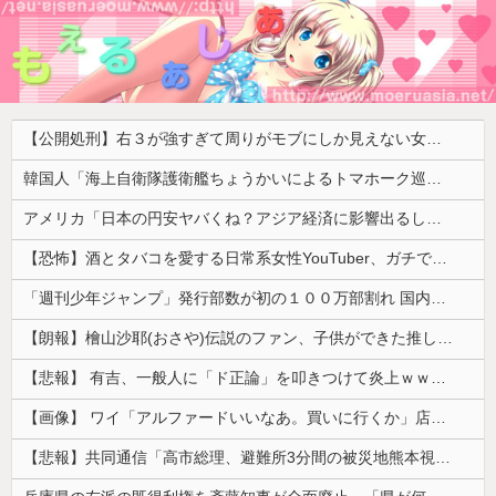
【公開処刑】右３が強すぎて周りがモブにしか見えない女子の集団ｗｗｗｗ 【Pickup05153411】
韓国人「海上自衛隊護衛艦ちょうかいによるトマホーク巡航ミサイルの実射試験に韓国人が衝撃！」→「着々と進む最新鋭の防衛装備‥」
アメリカ「日本の円安ヤバくね？アジア経済に影響出るし。」
【恐怖】酒とタバコを愛する日常系女性YouTuber、ガチで体が終わる・・・
「週刊少年ジャンプ」発行部数が初の１００万部割れ 国内の紙雑誌で「１００万部超」ゼロに
【朗報】檜山沙耶(おさや)伝説のファン、子供ができた推しへの正直な気持ちを語るwwwww
【悲報】 有吉、一般人に「ド正論」を叩きつけて炎上ｗｗｗｗｗｗｗｗ
【画像】 ワイ「アルファードいいなあ。買いに行くか」店員「ほいっ見積もりな！」ワイ「金額おかしくね？」←お前らもそう思うよな？？？？？
【悲報】共同通信「高市総理、避難所3分間の被災地熊本視察動画に批判！」 → 内閣報道官「避難所視察は51分間！大変な状況の中で、1時間近く受け入れていただき、感謝！」