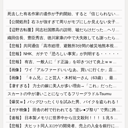
死去した有名作家の遺作が予約開始、すると『信じられない問い合わせがあった』と書店員が明らかにして……
【公開処刑】右３が強すぎて周りがモブにしか見えない女子の集団ｗｗｗｗ 【Pickup05153411】
【辺野古転覆】同志社国際高の説明、嘘だらけだった…ヘリ基地反対協議会の虚偽説明も判明してネット民の怒り爆発
織田信長、豊臣秀吉、徳川家康の中で大失敗しても謝ったら許してくれそうなのって徳川家康だよな
【悲報】共同通信「高市総理、避難所3分間の被災地熊本視察動画に批判！」 → 内閣報道官「避難所視察は51分間！大変な状況の中で、1時間近く受け入...
【悲報】NHK、ガチで『恐ろしい事実』が判明する・・・・・
【悲報】 有吉、一般人に「ド正論」を叩きつけて炎上ｗｗｗｗｗｗｗｗ
【画像】 ワイ「アルファードいいなあ。買いに行くか」店員「ほいっ見積もりな！」ワイ「金額おかしくね？」←お前らもそう思うよな？？？？？
【画像】 「キム兄」こと芸人・木村祐一さん（63歳）、最新の松本人志さんとのツーショットが完全に別人だとネット騒然！ 「マジで誰かわからん」...
【凄すぎる】 力士の嫁に美人が多い理由→「これ」だったｗｗｗｗｗｗｗ
スカートの中が凄いことになってるフリーグラドルTsumu
【爆笑ｗ】バッグひったくりを試みた男、バイクを盗られる！
【ガチ映像】 田舎の村で行われてる ”逆レ●プ祭り” で男に跨って無理矢理チ●コを挿入する女の動画がエ□すぎる…
【速報】 日本製メモリに世界中から注文殺到！！！ １兆５０００億円で工場増築へ
【悲報】 大ヒット同人エ□ゲの開発者、売上の入金を銀行に拒否され受け取れず、多額の納税義務だけが残る