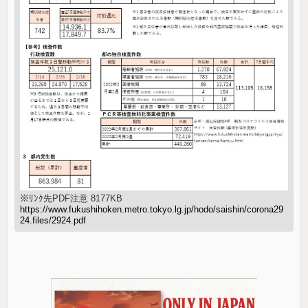
※ﾘﾝｸ先PDF注意 8177KB
https://www.fukushihoken.metro.tokyo.lg.jp/hodo/saishin/corona29
24.files/2924.pdf