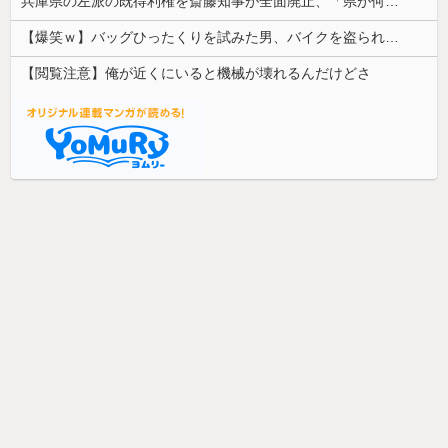
兵庫県の左派の既得利権を斎藤知事が全面廃止、「県が何をするねん？」と存在意義そのものが不明で……
【爆笑ｗ】バッグひったくりを試みた男、バイクを盗られる！
【閲覧注意】俺が近くにいると機械が壊れるんだけどさ