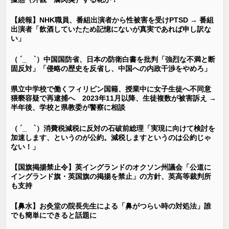
【続報】NHK職員、番組出演者から性被害を受けPTSD → 番組
出演者「飲酒していたため記憶にないが真実であれば申し訳な
い」
（ ´_ゝ`）中国国防省、日本の防衛白書を批判「強烈な不満と断
固反対」「侵略の歴史を反省し、中国への内政干渉をやめろ」
県立中学校で働くフィリピン国籍、授業中に女子生徒へ不同意
猥褻容疑で再逮捕へ 2023年11月以降、生徒複数が被害訴え →
半年後、学校と県教委が警察に相談
（ ´_ゝ`）消費税減税に反対の石破前総理「実現に向けて検討を
加速します、というのが公約。減税しますというのは公約じゃ
ない！」
【国旗掲揚禁止令】英イングランドのオクソン州議会「公道に
イングランド旗・英国旗の掲揚を禁止」の方針、英高等裁判所
も支持
【鼻水】お灸堂の院長先生による「鼻がつらい時の対処法」誰
でも簡単にできると話題に