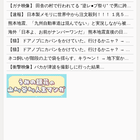
【ガチ映像】 田舎の村で行われてる ”逆レ●プ祭り” で男に跨って無理矢理チ●コを挿入する女の動画がエ□すぎる…
【速報】 日本製メモリに世界中から注文殺到！！！ １兆５０００億円で工場増築へ
熊本地震、「九州自動車道は混んでない」と実況しながら被災地へ向かう有名アナなどに批判殺到 全国紙記者「最新の状況をいち早く伝えることは報道機関としての責務」「情報を取り上げることには大きな意義がある」
海外「日本よ、お前がナンバーワンだ」 熊本地震直後の日本の対応のスピードに世界が衝撃
【猫】 ドアノブにカバンをかけていた。行けるかニャ？ → 猫はこうなります…
【猫】 ドアノブにカバンをかけていた。行けるかニャ？ → 猫はこうなります…
ネコ飼いが階段の上で袋を揺らす。キラ〜ン！ → 地下室からヤツが現れる…
【衝撃映像】バカが津波を撮影しに行った結果…