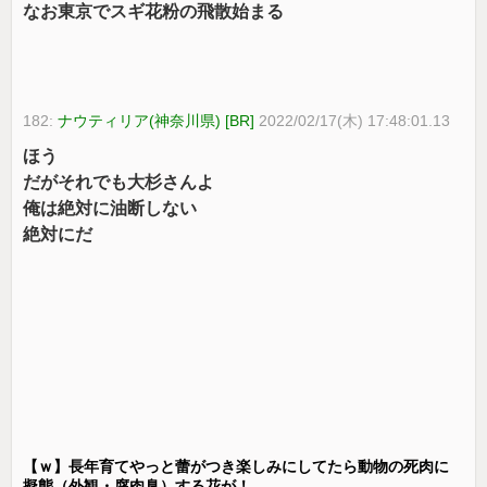
なお東京でスギ花粉の飛散始まる
182:
ナウティリア(神奈川県) [BR]
2022/02/17(木) 17:48:01.13
ほう
だがそれでも大杉さんよ
俺は絶対に油断しない
絶対にだ
【ｗ】長年育てやっと蕾がつき楽しみにしてたら動物の死肉に
擬態（外観・腐肉臭）する花が！