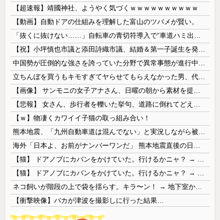
【超速報】靖國神社、ようやく気づくｗｗｗｗｗｗｗｗｗｗ
【動画】自動ドアの仕組みを理解した富山のツバメが賢い。
「抜くに抜けない……」自転車の青切符導入で”車道ハミ出し”が急増中
【祝】小坪慎也市議と添田詩織市議、結婚＆第一子誕生を発表 → ｗｗｗｗｗｗｗｗｗｗｗｗ
中国勢が圧倒的な強さを誇っていた分野で異常事態が進行中、日本勢が3人も準決勝に進む一方で中国勢が……
立ちんぼを買うもキモすぎてヤらせてもらえなかった男、代わりの足コキでまさかの大量身寸米青ｗｗｗ
【画像】 サンモニの女子アナさん、日曜の朝から素材を提供してしまう
【悲報】 女さん、歩行者を轢いた挙句、道路に倒れてどえらいことになってしまうw w w w w w w
【ｗ】物凄くカワイイ子猫の取っ組み合い！
熊本地震、「九州自動車道は混んでない」と実況しながら被災地へ向かう有名アナなどに批判殺到 全国紙記者「最新の状況をいち早く伝えることは報道機関としての責務」「情報を取り上げることには大きな意義がある」
海外「日本よ、お前がナンバーワンだ」 熊本地震直後の日本の対応のスピードに世界が衝撃
【猫】 ドアノブにカバンをかけていた。行けるかニャ？ → 猫はこうなります…
【猫】 ドアノブにカバンをかけていた。行けるかニャ？ → 猫はこうなります…
ネコ飼いが階段の上で袋を揺らす。キラ〜ン！ → 地下室からヤツが現れる…
【衝撃映像】バカが津波を撮影しに行った結果…