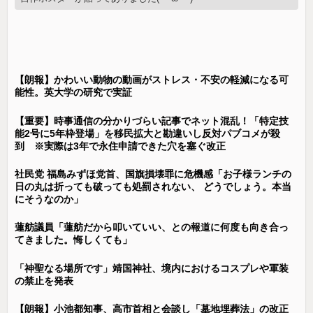
【朗報】かわいい動物の動画がストレス・不安の軽減になる可
能性。英大学の研究で実証
【重要】時事通信の分かりづらい記事でネット混乱！「特定技
能2号に5年枠登場」を移民拡大と勘違いし反対パブコメが殺
到 ※実際は3年で永住申請できた穴を塞ぐ改正
社民党 福島みずほ党首、国旗損壊罪に危機感「お子様ランチの
日の丸は折っても破っても処罰されない、 どうでしょう。本当
にそうなのか」
蓮舫議員「蓮舫だから叩いていい、との報道に何度も向き合っ
てきました。悔しくても」
「神聖なる場所です」靖国神社、境内におけるコスプレや軍装
の禁止を発表
【朗報】小池都知事、高市首相と会談し「墓地埋葬法」の改正