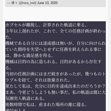
— 裸々 (@rara_loid)
June 13, 2020