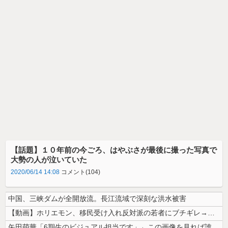
【話題】１０年前の今ごろ、はやぶさが最後に撮った写真で
大勢の人が泣いていた
2020/06/14 14:08
コメント(104)
中国、三峡ダムが全開放流。長江流域で深刻な洪水被害
【動画】ホリエモン、移民受け入れ反対派の若者にブチギレ→スタジオ誰も反...
矢田萌華「6期生のビジュアル担当です」←この画像を見れば誰もが納得【画...