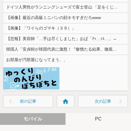
ドイツ人男性がランニングシューズで富士登山 「足をくじいて動けない」
【画像】最近の高級ミニバンの顔キモすぎだろwww
【画像】「ワイらのゴマキ（３９）」
【悲報】美容師「…手は尽くしました」おば「ｱｯ…ｯｽ…」→
韓国人「安貞桓が韓国代表に激怒！『惨憺たる結果、徹底的な刷新が必要だ』と監督や協会を痛烈批判」
お部屋が汚部屋になってまう、、
home
前の記事
次の記事
モバイル
PC