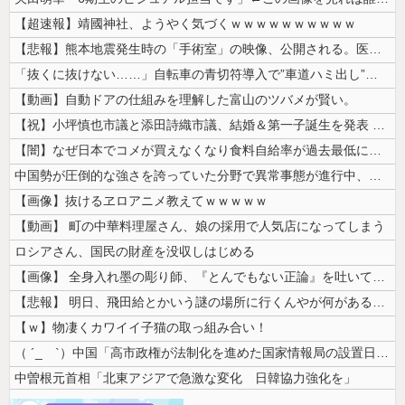
【超速報】靖國神社、ようやく気づくｗｗｗｗｗｗｗｗｗｗ
【悲報】熊本地震発生時の「手術室」の映像、公開される。医療従事者って凄...
「抜くに抜けない……」自転車の青切符導入で”車道ハミ出し”が急増中
【動画】自動ドアの仕組みを理解した富山のツバメが賢い。
【祝】小坪慎也市議と添田詩織市議、結婚＆第一子誕生を発表 → ｗｗｗｗ...
【闇】なぜ日本でコメが買えなくなり食料自給率が過去最低に並んだのか？
中国勢が圧倒的な強さを誇っていた分野で異常事態が進行中、日本勢が3人も...
【画像】抜けるヱロアニメ教えてｗｗｗｗｗ
【動画】 町の中華料理屋さん、娘の採用で人気店になってしまう
ロシアさん、国民の財産を没収しはじめる
【画像】 全身入れ墨の彫り師、『とんでもない正論』を吐いて30万再生さ...
【悲報】 明日、飛田給とかいう謎の場所に行くんやが何があるんや????...
【ｗ】物凄くカワイイ子猫の取っ組み合い！
（ ´_ゝ`）中国「高市政権が法制化を進めた国家情報局の設置日が7月3...
中曽根元首相「北東アジアで急激な変化 日韓協力強化を」