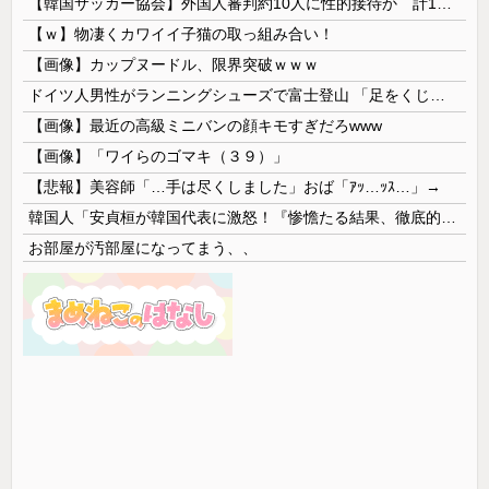
【韓国サッカー協会】外国人審判約10人に性的接待か 計1496回、約2億ウォン（約2200万円）
【ｗ】物凄くカワイイ子猫の取っ組み合い！
【画像】カップヌードル、限界突破ｗｗｗ
ドイツ人男性がランニングシューズで富士登山 「足をくじいて動けない」
【画像】最近の高級ミニバンの顔キモすぎだろwww
【画像】「ワイらのゴマキ（３９）」
【悲報】美容師「…手は尽くしました」おば「ｱｯ…ｯｽ…」→
韓国人「安貞桓が韓国代表に激怒！『惨憺たる結果、徹底的な刷新が必要だ』と監督や協会を痛烈批判」
お部屋が汚部屋になってまう、、