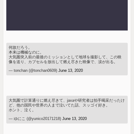
何故だろう。
本来は機械なのに。
大気圏突入前の最後のミッションとして地球を撮影して、この映
像を送り、カプセルを放出して燃え尽きた映像で、涙が出る。
— tonchan (@tonchan0609)
June 13, 2020
大気圏で計算通りに燃え尽きて、jaxaや研究者は拍手喝采だったけ
ど、他の国民や世界の人まで泣いてた話、スッゴイ好き。
ホント、泣く。
— ゆにこ (@yunico20171218)
June 13, 2020