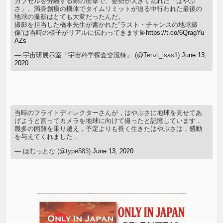
カプセルを分離する際の衝撃で、姿勢が大きく乱れた「はやぶ
さ」。満身創痍の機体でタイムリミットが迫る中行われた最後の
地球の撮影はとても大変だったんだ。
撮影を担当した橋本先生が書かれた”ラスト・チャンスの地球撮
像”は当時の様子がリアルに伝わってきます💫
https://t.co/6QragYu
AZs
— 宇宙研展示室「宇宙科学探査交流棟」 (@Tenzi_isas1)
June 13,
2020
当時のフライトディレクターさんが，はやぶさに地球を見せてあ
げようと言ってカメラを地球に向けて撮ったと記憶しています．
幾多の困難を乗り越え，予定よりも長く生きたはやぶさは，感動
を与えてくれました．
— ほむっとな (@type583)
June 13, 2020