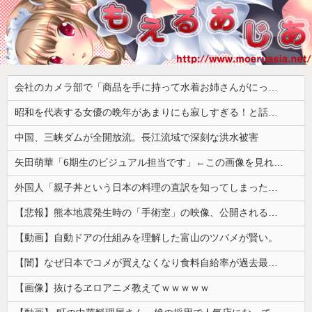
会社のカメラ部で「商品を手に持って水着お姉さんがにっこり」を撮影、だがお姉さんは素人アルバイトで親バレした結果……
昭和を代表する女優の晩年があまりにも寂しすぎる！と話題に、自身の子供を餓死する寸前までネグレクトした挙句……
中国、三峡ダムが全開放流。長江流域で深刻な洪水被害
矢田萌華「6期生のビジュアル担当です」←この画像を見れば誰もが納得【画像あり】
外国人「親子丼という日本の料理の直訳を知ってしまった…」
【悲報】熊本地震発生時の「手術室」の映像、公開される。医療従事者って凄いなｗｗｗｗ
【動画】自動ドアの仕組みを理解した富山のツバメが賢い。
【闇】なぜ日本でコメが買えなくなり食料自給率が過去最低に並んだのか？
【画像】抜けるヱロアニメ教えてｗｗｗｗｗ