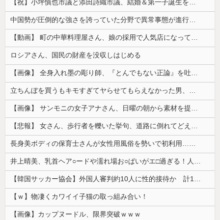
【祝】小坪慎也市議と添田詩織市議、結婚＆第一子誕生を発表 → ｗｗｗｗｗｗｗｗｗｗｗｗ
中国勢が圧倒的な強さを誇っていた分野で異常事態が進行中、日本勢が3人も準決勝に進む一方で中国勢が……
【動画】 町の中華料理屋さん、娘の採用で人気店になってしまう
ロシアさん、国民の財産を没収しはじめる
【画像】 全身入れ墨の彫り師、『とんでもない正論』を吐いて30万再生されてしまうｗｗｗｗｗｗｗ
立ちんぼを買うもキモすぎてヤらせてもらえなかった男、代わりの足コキでまさかの大量身寸米青ｗｗｗ
【画像】 サンモニの女子アナさん、日曜の朝から素材を提供してしまう
【悲報】 女さん、歩行者を轢いた挙句、道路に倒れてどえらいことになってしまうw w w w w w w
長身美ボディの保育士さんが女性用風俗を勢いで初利用…子供に絶対見せられないメスの顔でイキまくり。
井上晴美、乳首ヘア○ードや濡れ場お○ぱいがエ□過ぎる！人生最後のラスト写真集、最高！！
【韓国サッカー協会】外国人審判約10人に性的接待か 計1496回、約2億ウォン（約2200万円）
【ｗ】物凄くカワイイ子猫の取っ組み合い！
【画像】カップヌードル、限界突破ｗｗｗ