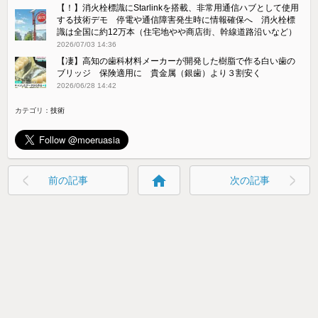
【！】消火栓標識にStarlinkを搭載、非常用通信ハブとして使用
する技術デモ 停電や通信障害発生時に情報確保へ 消火栓標
識は全国に約12万本（住宅地やや商店街、幹線道路沿いなど）
2026/07/03 14:36
【凄】高知の歯科材料メーカーが開発した樹脂で作る白い歯の
ブリッジ 保険適用に 貴金属（銀歯）より３割安く
2026/06/28 14:42
カテゴリ：
技術
home
前の記事
次の記事