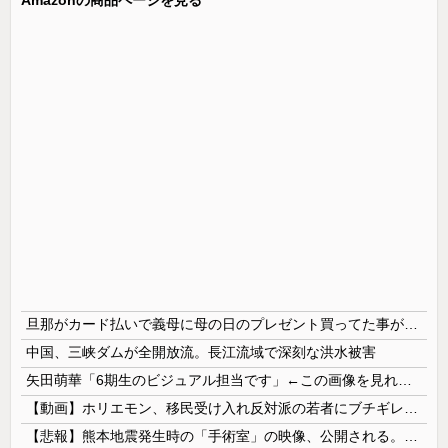
旦那がカード払いで義母に母の日のプレゼント買ってた事が発覚 私が実母に買ってるのを見て自分も買おうと思ったらしい → 家計がピンチだから小遣いからお願いできるか聞いたら…
中国、三峡ダムが全開放流。長江流域で深刻な洪水被害
矢田萌華「6期生のビジュアル担当です」←この画像を見れば誰もが納得【画像あり】
【動画】ホリエモン、移民受け入れ反対派の若者にブチギレ→スタジオ誰も反論できず沈黙w
【悲報】熊本地震発生時の「手術室」の映像、公開される。医療従事者って凄いなｗｗｗｗ