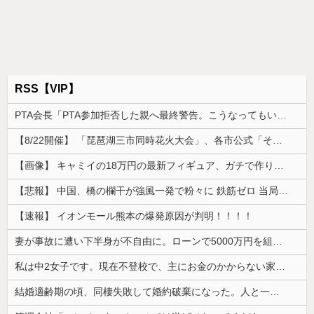
RSS【VIP】
PTA会長「PTA参加拒否した親へ最終警告。こうなってもいい？」
【8/22開催】 「琵琶湖三市同時花火大会」、各市公式「そんな花火大会は存在しない」→ 高価チケットを購入した人達がSNS阿鼻叫喚
【画像】 キャミイの18万円の最新フィギュア、ガチで作り込みがエグすぎる
【悲報】 中国、橋の欄干が強風一発で粉々に 鉄筋ゼロ 当局「接着剤でくっつけただけ」「正常で、品質問題はない」
【速報】 イオンモール熊本の爆発原因が判明！！！！
妻が事故に遭い下半身が不自由に。ローンで5000万円を組んでバリアフリーの家を建てた。だが俺には作戦があった
私は中2女子です。現在不登校で、主にお金のかからない家事を担当してます
結婚適齢期の頃、同棲失敗して婚約破棄になった。人と一緒に暮らすのが向いてないらしく、なんとかしたい...