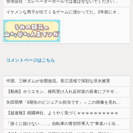
管理会社「エレベーターホールでは遊ばせないでください」私「うちの子じゃないんですけど…」→まさかの展開になり…
イケメンな男子が出てくるゲームに浸かってた。2年前にオタ趣味を卒業してから私生活にやる気がなくなって焦ってる
コメントページはこちら
中国、三峡ダムが全開放流。長江流域で深刻な洪水被害
【動画】ホリエモン、移民受け入れ反対派の若者にブチギレ→スタジオ誰も反論できず沈黙w
矢田萌華「6期生のビジュアル担当です」←この画像を見れば誰もが納得【画像あり】
【超速報】靖國神社、ようやく気づくｗｗｗｗｗｗｗｗｗｗ
「抜くに抜けない……」自転車の青切符導入で”車道ハミ出し”が急増中