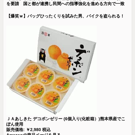
を要請 国と都が連携し民間への指導強化を進める方向で一致
【爆笑ｗ】バッグひったくりを試みた男、バイクを盗られる！
ＪＡあしきた デコポンゼリー (6個入り(化粧箱）)熊本県産でこ
ぽん使用
販売価格: ￥2,980 税込
Amazonの商品ページを見る