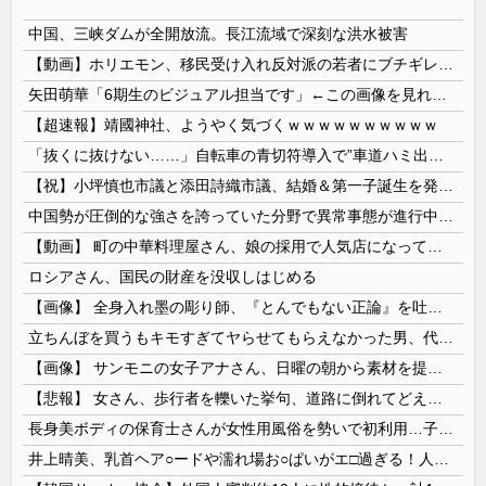
中国、三峡ダムが全開放流。長江流域で深刻な洪水被害
【動画】ホリエモン、移民受け入れ反対派の若者にブチギレ→スタジオ誰も反論できず沈黙w
矢田萌華「6期生のビジュアル担当です」←この画像を見れば誰もが納得【画像あり】
【超速報】靖國神社、ようやく気づくｗｗｗｗｗｗｗｗｗｗ
「抜くに抜けない……」自転車の青切符導入で”車道ハミ出し”が急増中
【祝】小坪慎也市議と添田詩織市議、結婚＆第一子誕生を発表 → ｗｗｗｗｗｗｗｗｗｗｗｗ
中国勢が圧倒的な強さを誇っていた分野で異常事態が進行中、日本勢が3人も準決勝に進む一方で中国勢が……
【動画】 町の中華料理屋さん、娘の採用で人気店になってしまう
ロシアさん、国民の財産を没収しはじめる
【画像】 全身入れ墨の彫り師、『とんでもない正論』を吐いて30万再生されてしまうｗｗｗｗｗｗｗ
立ちんぼを買うもキモすぎてヤらせてもらえなかった男、代わりの足コキでまさかの大量身寸米青ｗｗｗ
【画像】 サンモニの女子アナさん、日曜の朝から素材を提供してしまう
【悲報】 女さん、歩行者を轢いた挙句、道路に倒れてどえらいことになってしまうw w w w w w w
長身美ボディの保育士さんが女性用風俗を勢いで初利用…子供に絶対見せられないメスの顔でイキまくり。
井上晴美、乳首ヘア○ードや濡れ場お○ぱいがエ□過ぎる！人生最後のラスト写真集、最高！！