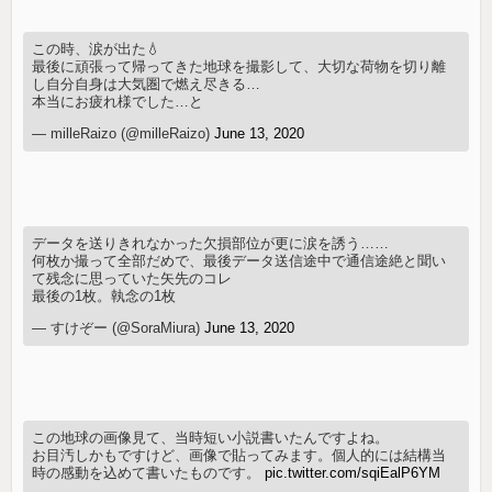
この時、涙が出た💧
最後に頑張って帰ってきた地球を撮影して、大切な荷物を切り離
し自分自身は大気圏で燃え尽きる…
本当にお疲れ様でした…と
— milleRaizo (@milleRaizo)
June 13, 2020
データを送りきれなかった欠損部位が更に涙を誘う……
何枚か撮って全部だめで、最後データ送信途中で通信途絶と聞い
て残念に思っていた矢先のコレ
最後の1枚。執念の1枚
— すけぞー (@SoraMiura)
June 13, 2020
この地球の画像見て、当時短い小説書いたんですよね。
お目汚しかもですけど、画像で貼ってみます。個人的には結構当
時の感動を込めて書いたものです。
pic.twitter.com/sqiEalP6YM