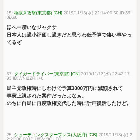
15:
栓抜き攻撃(東京都) [CH]
2019/11/13(水) 22:14:06.50 ID:39Il
0iXs0
ほへー凄いなジャクサ
日本人は過小評価し過ぎだと思うわ低予算で凄い事やっ
てるぞ
67:
タイガードライバー(東京都) [CN]
2019/11/13(水) 22:42:17.
93 ID:WNI2ZRH+0
民主党政権時にしわけで予算3000万円に減額されて
事実上潰された案件だったよなぁ。
のちに自民に再度政権交代した時に計画復活したけど。
25:
シューティングスタープレス(大阪府) [GB]
2019/11/13(水) 2
2:20:00.60 ID:U8Wy8QHD0