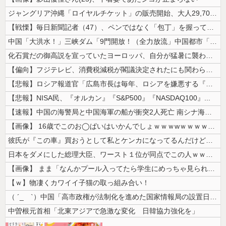
ジャングリア沖縄「ロイヤルチケット」の販売開始、大人29,700円にｗ...
【戦慄】毎日新聞記者（47）、ペンではなく「包丁」を握ってしまった結果...
中国「大洪水！」三峡ダム「9門開放！（全力放流」中国都市「三峡沿線の道...
化石賞だの御高説を宣っていたヨーロッパ、自分が猛暑に襲われると為すすべ...
【偏向】フジテレビ、消費税減税が閣議決定されたにも関わらず、消費税減税...
【悲報】ロシア報道官「広島市長は毎年、ロシアを嫌悪する『偽りの呪文』を...
【悲報】NISA民、『オルカン』『S&P500』『NASDAQ100』...
【速報】中国の海警局と中国海軍の船が衝突2人死亡 南シナ海でフィリピン...
【画像】 16歳でこのお◯ぱいはいかんでしょｗｗｗwｗｗｗｗｗｗｗｗ❤
彼氏が『この車』買おうとして私とケンカになってるんだけどｗｗｗｗｗｗ
日本をダメにした総理大臣、ワースト１位が同点でこの人ｗｗｗｗｗｗ
【画像】 まま「なんかプール入ってたら学生にめっちゃ見られたw」
【ｗ】物凄くカワイイ子猫の取っ組み合い！
（ ´_ゝ`）中国「高市政権が法制化を進めた国家情報局の設置日が7月3...
中曽根元首相「北東アジアで急激な変化 日韓協力強化を」