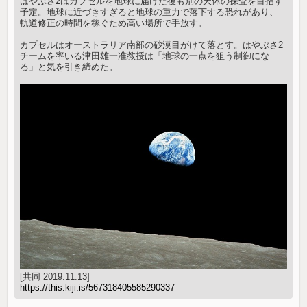
はやぶさ2はカプセルを地球に届けた後も別の天体の探査を目指す
予定。地球に近づきすぎると地球の重力で落下する恐れがあり、
軌道修正の時間を稼ぐため高い場所で手放す。
カプセルはオーストラリア南部の砂漠目がけて落とす。はやぶさ2
チームを率いる津田雄一准教授は「地球の一点を狙う制御にな
る」と気を引き締めた。
[共同 2019.11.13]
https://this.kiji.is/567318405585290337