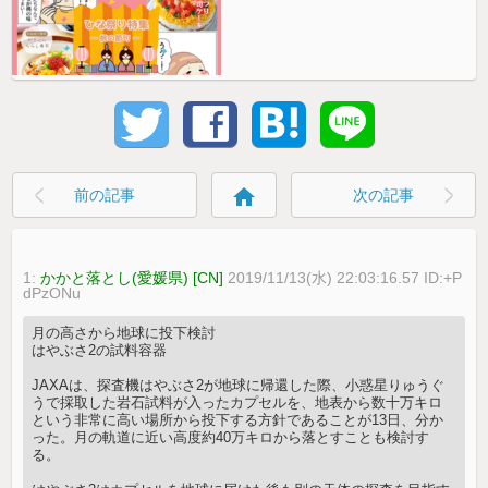
home
前の記事
次の記事
1:
かかと落とし(愛媛県) [CN]
2019/11/13(水) 22:03:16.57 ID:+P
dPzONu
月の高さから地球に投下検討
はやぶさ2の試料容器
JAXAは、探査機はやぶさ2が地球に帰還した際、小惑星りゅうぐ
うで採取した岩石試料が入ったカプセルを、地表から数十万キロ
という非常に高い場所から投下する方針であることが13日、分か
った。月の軌道に近い高度約40万キロから落とすことも検討す
る。