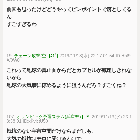
前回も思ったけどどうやってピンポイントで落としてる
ん
すごすぎるわ
19:
チェーン攻撃(空) [ﾆﾀﾞ]
2019/11/13(水) 22:17:01.54 ID:Hhf9
A/9W0
これって地球の真正面からだとカプセルが減速しきれな
いから
地球の大気層に掠めるように狙うんだろ？すごくね？
107:
オリンピック予選スラム(兵庫県) [US]
2019/11/13(水) 23:1
8:58.01 ID:xKylctU50
抵抗のない宇宙空間だけならまだしも、
大気の抵抗はモロに受けるわけで