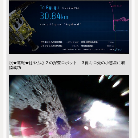
祝★速報★はやぶさ２の探査ロボット、３億キロ先の小惑星に着
陸成功