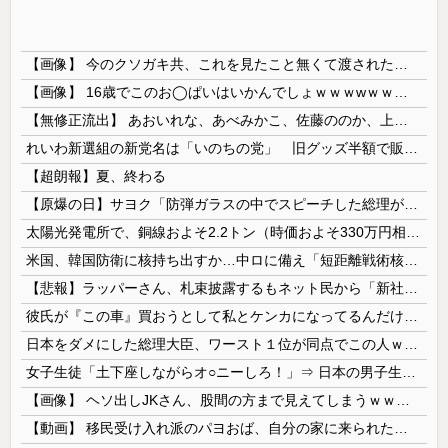
【画像】 今のクソガキ共、これを見たこと無くて渡されたらパニクるらしいｗｗｗｗｗｗｗｗｗｗｗｗｗ
【画像】 16歳でこのお◯ぱいはいかんでしょｗｗｗwｗｗｗｗｗｗｗｗ❤
【無修正流出】 あおいれな、あべみかこ、佐藤ののか、上川星空、美園和花！人気女優5人のマ●コが高画質で丸見えに！
れいわ新選組の新党名は「いのちの党」 旧グッズ半額で販売 どうなる秘書給与疑惑
【超朗報】夏、終わる
【原爆の日】サヨク「防弾ガラスの中でスピーチした総理がこれまでいたんだろうか。オバマ大統領でさえ、防弾ガラスなんてなかった！」→石破茂＆オバマ大...
太陽光発電所で、銅線およそ2.2トン（時価およそ330万円相当）盗んだなど、ベトナム国籍（無職）２人逮捕、盗まれた銅線の半分はすでに売却 富山で...
米国、韓国防衛に核持ち出すか…中ロに備え「短距離戦術核」を検討！
【悲報】ラッパーさん、札束披露するもネット民から「新社会人の初ボーナスくらいしかない」と笑われる
彼氏が『この車』買おうとして私とケンカになってるんだけどｗｗｗｗｗｗ
日本をダメにした総理大臣、ワースト１位が同点でこの人ｗｗｗｗｗｗ
女子生徒「土下座しながらオ○ニーしろ！」⇒ 日本の男子生徒への性的いじめ動画がエ□すぎる
【画像】 ヘソ出しJKさん、股間の方まで見えてしまうｗｗｗｗｗｗｗｗｗ
【動画】 移民受け入れ派のパヨおば、自分の家に来られたら全力で拒否るｗｗｗｗｗｗｗｗｗｗｗｗ