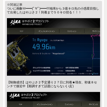
※関連記事
ついに画像ｷﾀ━━(ﾟ∀ﾟ)━━!!!地球から３億キロ先の小惑星目指し
て出発したはやぶさ２！到着まで５０キロ切る！！！
【制御成功】はやぶさ２予定通り２７日に到着★現在、秒速８セ
ンチで接近中【順調すぎて話題にならない( ﾉД`)