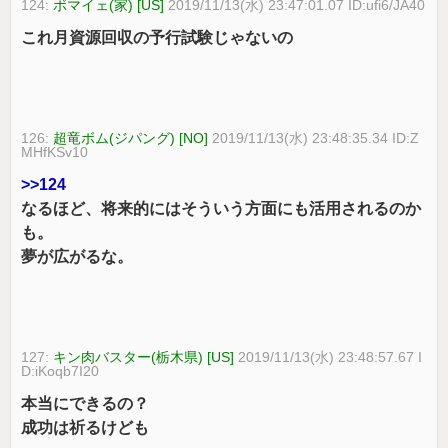
124:
ボマイェ(家) [US]
2019/11/13(水) 23:47:01.07 ID:ufi6/JA40
これ月資源回収の予行試験じゃないの
126:
超竜ボム(ジパング) [NO]
2019/11/13(水) 23:48:35.34 ID:Z
MHfKSv10
>>124
なるほど、将来的にはそういう方面にも活用されるのか
も。
夢が広がるな。
127:
キン肉バスター(栃木県) [US]
2019/11/13(水) 23:48:57.67 I
D:iKoqb7I20
本当にできるの？
成功は祈るけども