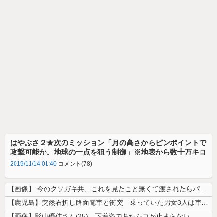
はやぶさ２★次のミッション「月の高さからピンポイントで
攻撃可能か。地球の一点を狙う制御」※地表から数十万キロ
2019/11/14 01:40
コメント(78)
【画像】 今のクソガキ共、これを見たこと無くて渡されたらパニクるらしい...
【鹿児島】突然右折し路面電車と衝突 乗っていた男女3人は車を放置しダッ...
【画像】影山優佳さん(25)、下着姿であたシコが止まらない