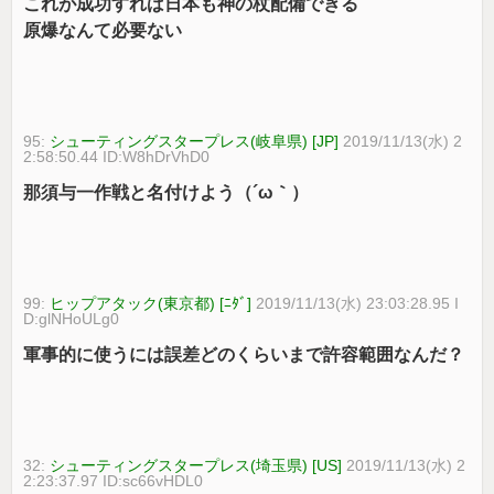
これが成功すれば日本も神の杖配備できる
原爆なんて必要ない
95:
シューティングスタープレス(岐阜県) [JP]
2019/11/13(水) 2
2:58:50.44 ID:W8hDrVhD0
那須与一作戦と名付けよう（´ω｀）
99:
ヒップアタック(東京都) [ﾆﾀﾞ]
2019/11/13(水) 23:03:28.95 I
D:glNHoULg0
軍事的に使うには誤差どのくらいまで許容範囲なんだ？
32:
シューティングスタープレス(埼玉県) [US]
2019/11/13(水) 2
2:23:37.97 ID:sc66vHDL0