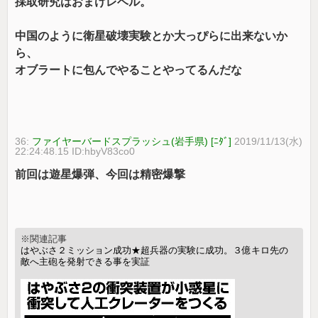
採取研究はおまけレベル。
中国のように衛星破壊実験とか大っぴらに出来ないか
ら、
オブラートに包んでやることやってるんだな
36:
ファイヤーバードスプラッシュ(岩手県) [ﾆﾀﾞ]
2019/11/13(水)
22:24:48.15 ID:hbyV83co0
前回は遊星爆弾、今回は精密爆撃
※関連記事
はやぶさ２ミッション成功★超兵器の実験に成功。３億キロ先の
敵へ主砲を発射できる事を実証