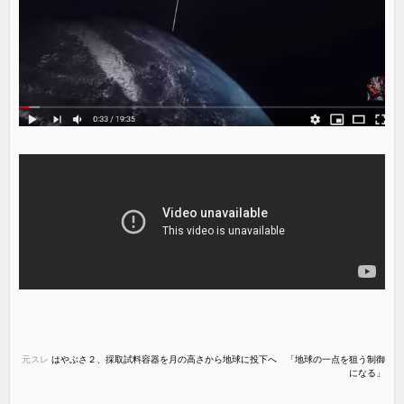
元スレ
はやぶさ２、採取試料容器を月の高さから地球に投下へ 「地球の一点を狙う制御
になる」