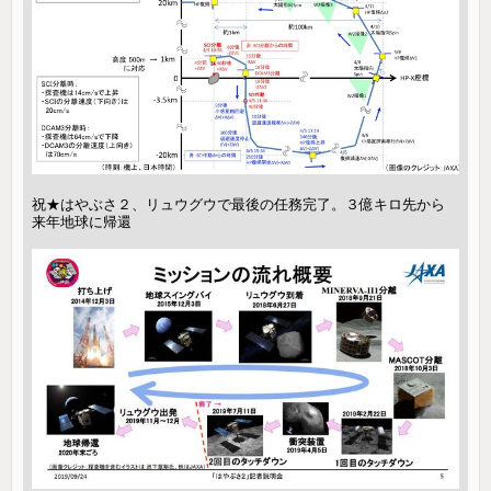
祝★はやぶさ２、リュウグウで最後の任務完了。３億キロ先から
来年地球に帰還