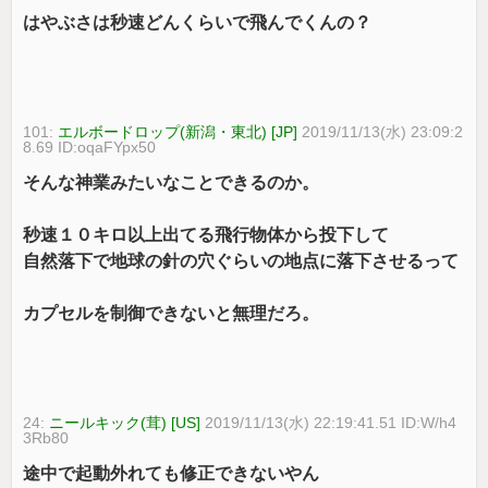
はやぶさは秒速どんくらいで飛んでくんの？
101:
エルボードロップ(新潟・東北) [JP]
2019/11/13(水) 23:09:2
8.69 ID:oqaFYpx50
そんな神業みたいなことできるのか。
秒速１０キロ以上出てる飛行物体から投下して
自然落下で地球の針の穴ぐらいの地点に落下させるって
カプセルを制御できないと無理だろ。
24:
ニールキック(茸) [US]
2019/11/13(水) 22:19:41.51 ID:W/h4
3Rb80
途中で起動外れても修正できないやん