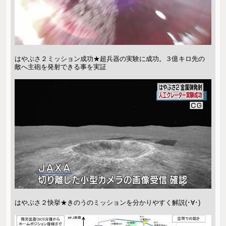
はやぶさ２ミッション成功★超兵器の実験に成功。３億キロ先の
敵へ主砲を発射できる事を実証
はやぶさ２快挙★きのうのミッションを分かりやすく解説(･∀･)