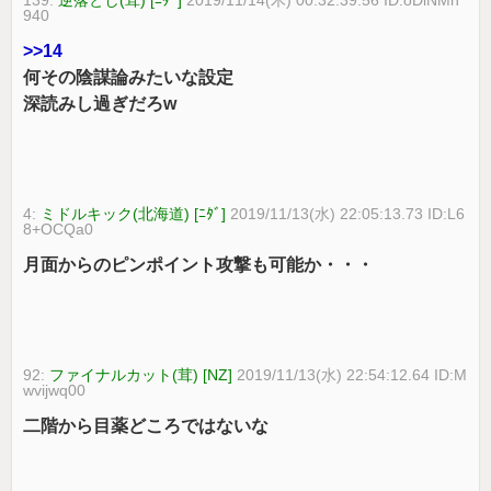
139:
逆落とし(茸) [ﾆﾀﾞ]
2019/11/14(木) 00:32:39.56 ID:oDiNMn
940
>>14
何その陰謀論みたいな設定
深読みし過ぎだろw
4:
ミドルキック(北海道) [ﾆﾀﾞ]
2019/11/13(水) 22:05:13.73 ID:L6
8+OCQa0
月面からのピンポイント攻撃も可能か・・・
92:
ファイナルカット(茸) [NZ]
2019/11/13(水) 22:54:12.64 ID:M
wvijwq00
二階から目薬どころではないな