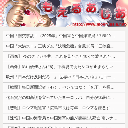
中国「衝突事故！（2025年」中国軍と中国海警局「ﾌｨﾘﾋﾟﾝ船の追跡中に衝突！（8/11」中国「2人死亡」中国政府「1年間隠蔽」日本「隠蔽された事実報道！（2026年」→
中国「大洪水！」三峡ダム「決壊危機」台風13号「三峡直撃確定」日本「最も強い勢力で接近！（伊勢湾台風級」台風13号と15号「中国本土でぶつかり合う（前代未聞」→
【画像】 今のクソガキ共、これを見たこと無くて渡されたらパニクるらしいｗｗｗｗｗｗｗｗｗｗｗｗｗ
【画像】影山優佳さん(25)、下着姿であたシコが止まらない
欧州「日本だけ反則だろ…」 世界の『日本びいき』にヨーロッパ全土から不満の声
【戦慄】毎日新聞記者（47）、ペンではなく「包丁」を握ってしまった結果・・・・・
化石賞だの御高説を宣っていたヨーロッパ、自分が猛暑に襲われると為すすべべもなくダメージを受けてしまい……
【悲報】ロシア報道官「広島市長は毎年、ロシアを嫌悪する『偽りの呪文』を繰り返し、日本人をゾンビ化させている」と主張
【速報】中国の海警局と中国海軍の船が衝突2人死亡 南シナ海でフィリピン船を追跡中