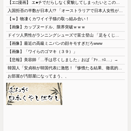
【エ□漫画】 エ●チでだらしなく変貌してしまったいとこのお姉ちゃんにチン○ン搾り取られちゃうショタ君…！
入国拒否の半数が日本人!? 「オーストラリアで日本人女性が売春」
【ｗ】物凄くカワイイ子猫の取っ組み合い！
【画像】カップヌードル、限界突破ｗｗｗ
ドイツ人男性がランニングシューズで富士登山 「足をくじいて動けない」
【画像】最近の高級ミニバンの顔キモすぎだろwww
【画像】「ワイらのゴマキ（３９）」
【悲報】美容師「…手は尽くしました」おば「ｱｯ…ｯｽ…」→
韓国人「安貞桓が韓国代表に激怒！『惨憺たる結果、徹底的な刷新が必要だ』と監督や協会を痛烈批判」
お部屋が汚部屋になってまう、、