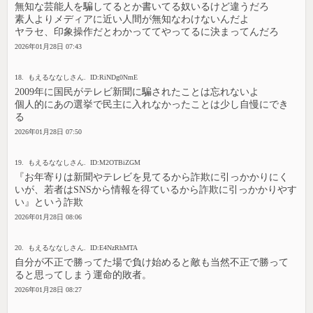
無知な芸能人を騙してるとか書いてる奴いるけど違うだろ
素人よりメディアに近い人間が無知なわけないんだよ
ヤラセ、印象操作だとわかっててやってるに決まってんだろ
2026年01月28日 07:43
18. もえるななしさん. ID:RiNDg0NmE
2009年に国民がテレビ新聞に騙されたことは忘れないよ
個人的にあの選挙で民主に入れなかったことは少し自慢にでき
る
2026年01月28日 07:50
19. もえるななしさん. ID:M2OTBiZGM
『お年寄りは新聞やテレビを見てるから詐欺に引っかかりにく
いが、若者はSNSから情報を得ているから詐欺に引っかかりやす
い』という詐欺
2026年01月28日 08:06
20. もえるななしさん. ID:E4NzRhMTA
自分が不正で勝ってた場で負け始めると敵も当然不正で勝って
ると思ってしまう運命的敗者。
2026年01月28日 08:27