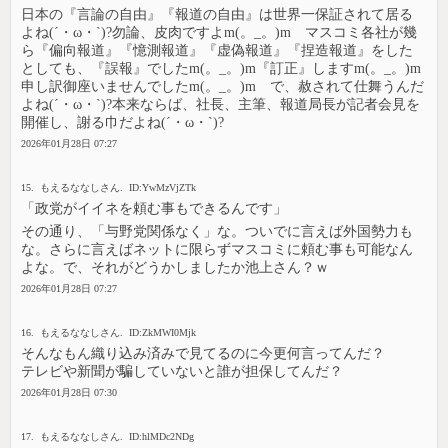
日本の『言論の自由』『報道の自由』は世界一保証されて居る
よね(´・ω・`)?勿論、皮肉ですよm(。_。)m マスコミ各社が幾
ら『偏向報道』『憶測報道』『虚偽報道』『捏造報道』をした
としても、『誤報』でしたm(。_。)m『訂正』しますm(。_。)m
申し訳御座いませんでしたm(。_。)m で、赦されて仕舞うんだ
よね(´・ω・`)?本来ならば、社長、主筆、報道局長が記者会見を
開催し、謝る巾だよね(´・ω・`)?
2026年01月28日 07:27
15. もえるななしさん. ID:YwMzVjZTk
「政党がイイネを頼む事もできるんです」
その通り、「与野党関係なく」な。ついでに言えば外国勢力も
な。さらに言えばネットに限らずマスコミに頼む事も可能なん
よな。で、それがどうかしましたか池上さん？ｗ
2026年01月28日 07:27
16. もえるななしさん. ID:ZkMWI0Mjk
そんなもん織り込み済みで見てるのに今更何言ってんだ？
テレビや新聞が騙していないと誰が担保してんだ？
2026年01月28日 07:30
17. もえるななしさん. ID:hlMDc2NDg