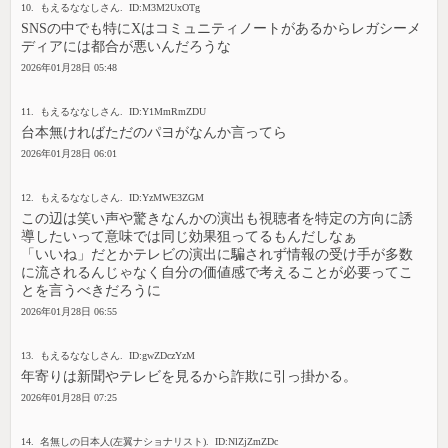
10. もえるななしさん. ID:M3M2UxOTg
SNSの中でも特にXはコミュニティノートがあるからレガシーメ
ディアには都合が悪いんだろうな
2026年01月28日 05:48
11. もえるななしさん. ID:Y1MmRmZDU
台本無ければただのパヨがなんか言ってら
2026年01月28日 06:01
12. もえるななしさん. ID:YzMWE3ZGM
この辺は笑い声や驚きなんかの演出も視聴者を特定の方向に誘
導したいって意味では同じ効果狙ってるもんだしなぁ
「いいね」だとかテレビの演出に騙されず情報の受け手が多数
に流されるんじゃなく自分の価値感で考えることが必要ってこ
とを言うべきだろうに
2026年01月28日 06:55
13. もえるななしさん. ID:gwZDczYzM
年寄りは新聞やテレビを見るから詐欺に引っ掛かる。
2026年01月28日 07:25
14. 名無しの日本人(左翼ナショナリスト). ID:NlZjZmZDc