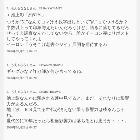
3. もえるななしさん. ID:BmYWFkMTE
＞池上彰「約51％」
つうか”51”なんてコマけえ数字出しといて”約”ってつけるか？
半数以上って印象与えたいんだろうけど、語るに落ちてるだろ
ぜってえ調査なんかしてないやろ、誰かイーロン宛にリポスト
してやってくれよ
イーロン「うそこけ老害ジジイ」展開を期待するわ
2026年01月28日 04:19
4. もえるななしさん. ID:AwZmQxMWU
ギャグかな？詐欺師が何か言ってるね。
2026年01月28日 04:20
5. もえるななしさん. ID:NlNTRhOWE
池上彰なんかに騙される連中見てると、まだ、それなりに影響
力があるんだろ。
地上波、ＢＳ見てる世代が消えない限り影響力は残るんじゃ
ね。
世代的に10年たったら相当影響力は落ちるとは思うが・・・。
2026年01月28日 04:27