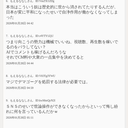
6. もえるななしさん. ID:VmZTc1ZDg
本当はこういう奴は歴史的に世から消されてたりするんだが、
日本が変に平和になったせいで自浄作用が働かなくなってしま
った
2026年01月28日 04:42
7. もえるななしさん. ID:c4YTY1ZjU
つまり向こうの勢力は機械でいいね、視聴数、再生数を稼いで
るのをバラしてない？
AIでコメントも稼げるんだろうな
それでCM料や大衆の一点集中を決めてると
2026年01月28日 04:44
8. もえるななしさん. ID:VlOTg3YWU
マジでデマゴーグを処罰する法律が必要では。
2026年01月28日 04:59
9. もえるななしさん. ID:kwMmQyN2I
ＳＮＳのせいで世論操作ができなくなったからといって悔し紛
れに何を言っているんだかｗ
2026年01月28日 05:11