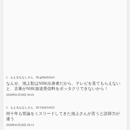
1. もえるななしさん. ID:g0MzI5ZmU
なんせ、池上彰はNHK出身者だから、テレビを見てもらえない
と、古巣がNHK放送受信料をボッタクリできないから！
2026年01月28日 04:03
2. もえるななしさん. ID:VkNjYzN2U
何十年も世論をミスリードしてきた池上さんが言うと説得力が
違う
2026年01月28日 04:13