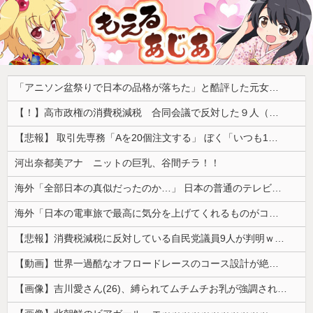
「アニソン盆祭りで日本の品格が落ちた」と酷評した元女優、「あんたが品格を語るのかよ！」と総ツッコミを食らってしまい……
【！】高市政権の消費税減税 合同会議で反対した９人（自民党議員）が晒されてしまうｗｗｗｗｗｗ
【悲報】 取引先専務「Aを20個注文する」 ぼく「いつも1～2個しか使わないけど本当に20であってる？」 取専「あってる」→結果『こう』なったんだが...
河出奈都美アナ ニットの巨乳、谷間チラ！！
海外「全部日本の真似だったのか…」 日本の普通のテレビ番組が最新SNSの数十年先を行っていたと話題に
海外「日本の電車旅で最高に気分を上げてくれるものがコレ！」→「分かるよ、凄くワクワクする・・・！」【海外の反応】
【悲報】消費税減税に反対している自民党議員9人が判明ｗｗｗｗｗｗ
【動画】世界一過酷なオフロードレースのコース設計が絶対におかしい（笑）
【画像】吉川愛さん(26)、縛られてムチムチお乳が強調されてしまう