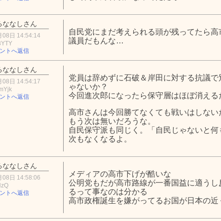
るななしさん
自民党にまだ考えられる頭が残ってたら高
08日 14:54:14
議員だもんな…
3YTY
ントへ返信
るななしさん
党員は辞めずに石破＆岸田に対する抗議で
08日 14:54:17
ゃないか？
mYjk
今回進次郎になったら保守層はほぼ消える
ントへ返信
高市さんは今回勝てなくても戦いはしない
もう次は無いだろうな。
自民保守派も同じく。「自民じゃないと何
次もなくなるよ。
るななしさん
メディアの高市下げが酷いな
08日 14:58:06
公明党もだが高市路線が一番国益に適うし
NzQ
るって事なのは分かる
ントへ返信
高市政権誕生を嫌がってるお国が日本の近