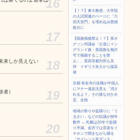
16
【！？】東大教授、大学院
の入試関連のページに「六
四天安門」を埋め込み懲戒
処分に
17
【国旗掲揚禁止！？】英オ
クソン州議会「公道にイン
グランド旗・英国旗を無許
可で掲揚することを禁
未来しか見えない
18
止」、英高等裁判所も支
持 イギリス全土から猛反
発
京都 有名寺の住職が中国人
にマナー違反注意も「消さ
19
験者）
れるよ？」その後なぜか火
災、全焼
地域の祭りや盆踊りに「う
るさい」などの抗議が例年
数件 → 札幌は20年で盆踊
20
り半減、金沢では音楽をイ
ヤホンで聞きながら踊る
「サイレント盆ダンス」