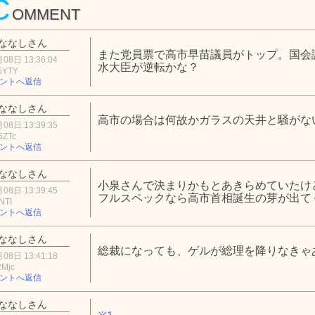
C
OMMENT
ななしさん
また党員票で高市早苗議員がトップ。国会
08日 13:36:04
水大臣が逆転かな？
5YTY
ントへ返信
ななしさん
高市の場合は何故かガラスの天井と騒がな
08日 13:39:35
5ZTc
ントへ返信
ななしさん
小泉さんで決まりかもとあきらめていたけ
08日 13:39:45
フルスペックなら高市首相誕生の芽が出て
NTI
ントへ返信
ななしさん
総裁になっても、ゲルが総理を降りなきゃ
08日 13:41:18
2Mjc
ントへ返信
ななしさん