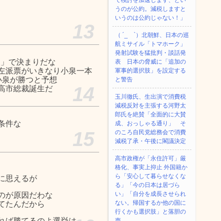
て検討を加速します、とい
うのが公約。減税しますと
いうのは公約じゃない！」
13
（ ´_ゝ`）北朝鮮、日本の巡
航ミサイル「‌トマホーク」
発射試験を猛批判・談話発
泉」で決まりだな
表 日本の脅威に「追加の
左派票がいきなり小泉一本
軍事的選択肢」を設定する
小泉が勝つと予想
と警告
14
高市総裁誕生だ
玉川徹氏、生出演で消費税
減税反対を主張する河野太
郎氏を絶賛「全面的に大賛
条件な
成、おっしゃる通り」 そ
15
のころ自民党総務会で消費
減税了承・午後に閣議決定
高市政権が「永住許可」厳
格化、事実上抑止 外国籍か
ら「安心して暮らせなくな
に思えるが
る」「今の日本は居づら
い」「自分を成長させられ
のが原因だわな
ない。帰国するか他の国に
てたんだから
行くかも選択肢」と落胆の
れば勝てるのよ選挙は
声