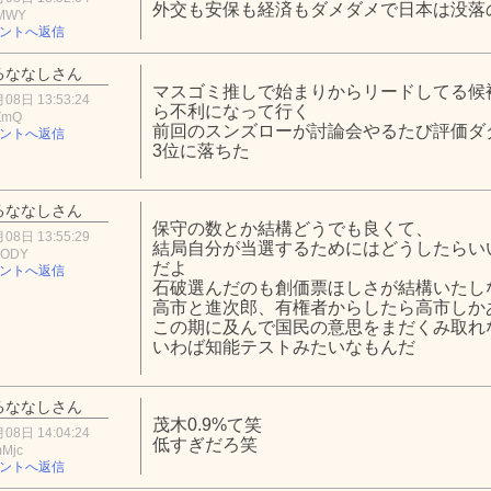
外交も安保も経済もダメダメで日本は没落
iMWY
ントへ返信
るななしさん
マスゴミ推しで始まりからリードしてる候
08日 13:53:24
ら不利になって行く
ZmQ
前回のスンズローが討論会やるたび評価ダ
ントへ返信
3位に落ちた
るななしさん
保守の数とか結構どうでも良くて、
08日 13:55:29
結局自分が当選するためにはどうしたらい
1ODY
だよ
ントへ返信
石破選んだのも創価票ほしさが結構いたし
高市と進次郎、有権者からしたら高市しか
この期に及んで国民の意思をまだくみ取れ
いわば知能テストみたいなもんだ
るななしさん
茂木0.9%て笑
08日 14:04:24
低すぎだろ笑
mMjc
ントへ返信