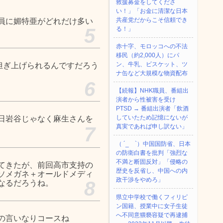
救援募金をしてくださ
い！」「お金に清潔な日本
共産党だからこそ信頼でき
員に媚特亜がどれだけ多い
5
る！」
赤十字、モロッコへの不法
移民（約2,000人）にパ
ン、牛乳、ビスケット、ツ
担ぎ上げられるんですだろう
ナ缶など大規模な物資配布
6
【続報】NHK職員、番組出
演者から性被害を受け
PTSD → 番組出演者「飲酒
していたため記憶にないが
日岩谷じゃなく麻生さんを
真実であれば申し訳ない」
7
（ ´_ゝ`）中国国防省、日本
の防衛白書を批判「強烈な
不満と断固反対」「侵略の
てきたが、前回高市支持の
歴史を反省し、中国への内
ソメガネ＋オールドメディ
政干渉をやめろ」
8
なるだろうね。
県立中学校で働くフィリピ
ン国籍、授業中に女子生徒
へ不同意猥褻容疑で再逮捕
の言いなりコースね