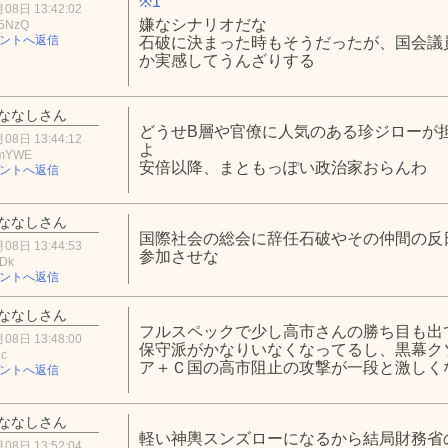
※1
08日 13:42:02
嫌なシナリオだな
5NzQ
ントへ返信
石破に決まった時もそうだったが、国会議
か実感してうんざりする
ななしさん
どうせB層や官僚に人気のある珍ジローが
08日 13:44:12
よ
NmYWE
安倍以降、まともっぽい政治家おらんわ
ントへ返信
ななしさん
国際社会の総会に辞任石破やその仲間の反
08日 13:44:53
参加させな
ZDk
ントへ返信
ななしさん
フルスペックで少し高市さんの勝ち目も出
08日 13:48:00
保守派がかなりいなくなってるし、黒幕ク
jc
ア＋Ｃ国の高市阻止の攻撃が一段と激しく
ントへ返信
ななしさん
軽い神輿スンズローになるから結局財務省
08日 13:52:04