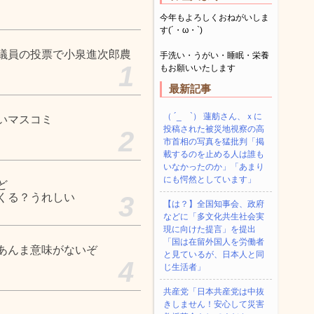
今年もよろしくおねがいしま
す(´・ω・`)
議員の投票で小泉進次郎農
手洗い・うがい・睡眠・栄養
1
もお願いいたします
最新記事
（ ´_ゝ`） 蓮舫さん、ｘに
いマスコミ
投稿された被災地視察の高
2
市首相の写真を猛批判「掲
載するのを止める人は誰も
いなかったのか」「あまり
にも愕然としています」
ど
くる？うれしい
3
【は？】全国知事会、政府
などに「多文化共生社会実
現に向けた提言」を提出
「国は在留外国人を労働者
あんま意味がないぞ
と見ているが、日本人と同
4
じ生活者」
共産党「日本共産党は中抜
きしません！安心して災害