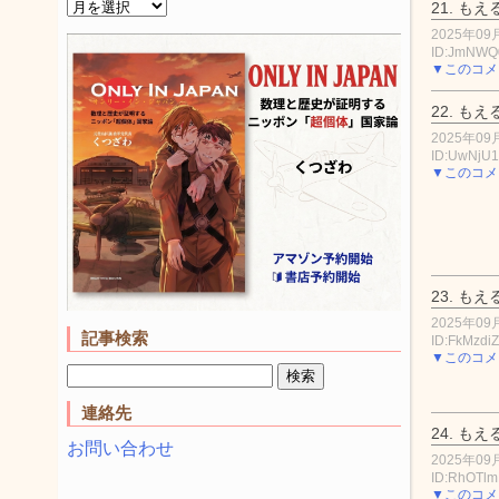
21.
もえ
2025年09月
ID:JmNWQ
▼このコメ
22.
もえ
2025年09月
ID:UwNjU
▼このコメ
23.
もえ
2025年09月
記事検索
ID:FkMzdi
▼このコメ
連絡先
24.
もえ
お問い合わせ
2025年09月
ID:RhOTl
▼このコメ