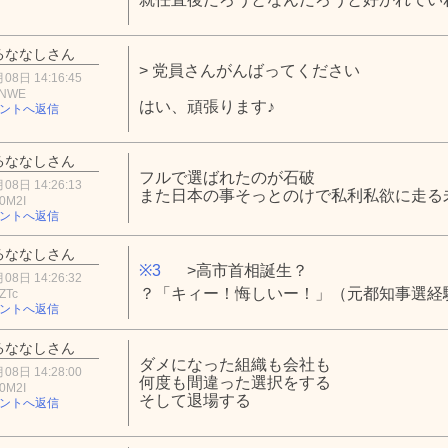
るななしさん
> 党員さんがんばってください
08日 14:16:45
yNWE
はい、頑張ります♪
ントへ返信
るななしさん
フルで選ばれたのが石破
08日 14:26:13
また日本の事そっとのけで私利私欲に走る
0M2I
ントへ返信
るななしさん
※3
>高市首相誕生？
08日 14:26:32
？「キィー！悔しいー！」（元都知事選経
ZTc
ントへ返信
るななしさん
ダメになった組織も会社も
08日 14:28:00
何度も間違った選択をする
0M2I
そして退場する
ントへ返信