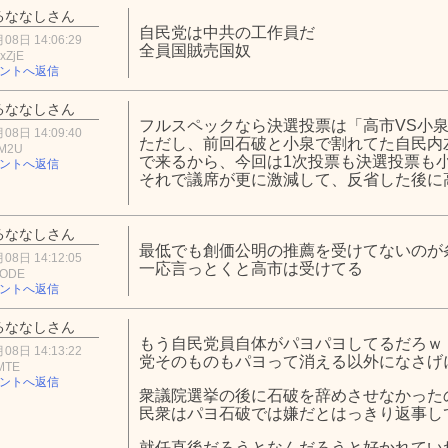
るななしさん
自民党は中共の工作員だ
08日 14:06:29
全員国賊売国奴
xZjE
ントへ返信
るななしさん
フルスペックなら決選投票は「高市VS小
08日 14:09:40
ただし、前回石破と小泉で割れてた自民内
yM2U
で来るから、今回は1次投票も決選投票も
ントへ返信
それで議席が更に激減して、反省した後に
るななしさん
最低でも創価公明の推薦を受けてないのが
08日 14:12:05
一応言っとくと高市は受けてる
zODE
ントへ返信
るななしさん
もう自民党員自体がパヨパヨしてるだろｗ
08日 14:13:22
党そのものもパヨって消える以外になさげ
MTE
ントへ返信
衆議院選挙の後に石破を辞めさせなかった
民衆はパヨ石破では嫌だとはっきり返事し
就任直後だろうとなんだろうと好かれてい