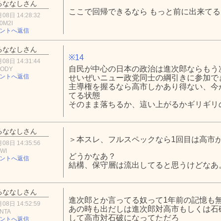
るななしさん
ここで回帰できるなら もっと前に出来てる
08日 14:28:32
0M2I
ントへ返信
るななしさん
※14
08日 14:31:44
自民が中心の日本の政治は進次郎ならもう
1ODY
ントへ返信
せいぜいニュー政党同士の綱引きに参加で
主導権を握るなら高市しかあり得ない、今
てる状態
そのまま落ちるか、這い上がるかギリギリ
るななしさん
＞本スレ、フルスペックなら1回目は高市
08日 14:35:56
ZWI
どうかなあ？
ントへ返信
結構、保守層は流出してると思うけどなあ
るななしさん
進次郎とか言ってる奴って1年前の記憶も
08日 14:52:59
あの時も出だしは進次郎対高市もしくは石
mNTA
して高市対石破になってただろ
ントへ返信