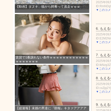
2025年09月
ID:RmNDg
【動画】タヌキ、猫から餌奪って逃走ｗｗｗ
▼このコメ
6.
もえる
2025年09月
ID:E2M2
▼このコメ
7.
もえる
賃貸で1番譲れない条件ｗｗｗｗｗｗｗｗｗｗｗｗ
2025年09月
ｗｗｗｗｗｗｗ
ID:lkNzg3
▼このコメ
8.
もえる
2025年09月
ID:cxZjg2Y
▼このコメ
9.
もえる
【超速報】未婚の男達に『朗報』キタァアアアア
2025年09月