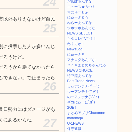
24
だめぽあんてな
ニュース★３つ！
☆にゅーもふ
にゅーぷる☆
市以外ありえないけど自民
ねらーあんてな
25
ウホウホあんてな
NEWS SELECT
キタコレ(ﾟ∀ﾟ)！！
わくてか！
別に投票した人が多いんじ
NewsLog
にゅーぷろ
だろうけど。
アナログあんてな
２ｃｈまとめちゃんねる
だろうから勝てなかったら
NEWS CHOICE
特亜流あんてな
もできない」で止まったら
Best Trend News
26
しぃアンテナ(*ﾟーﾟ)
つーアンテナ(*ﾟ∀ﾟ)
のーアンテナ(ﾟAﾟ* )
ギコにゅー(,,ﾟДﾟ)
2GET
反日勢力にはダメージがあ
まとめアプリChaconne
matomeja
27
くにあるからね
U-1NEWS
保守速報