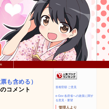
ok
投票も含める）
首相官邸 ご意見
へのコメント
e-Gov 各府省への政策に関す
る意見・要望
管理人より