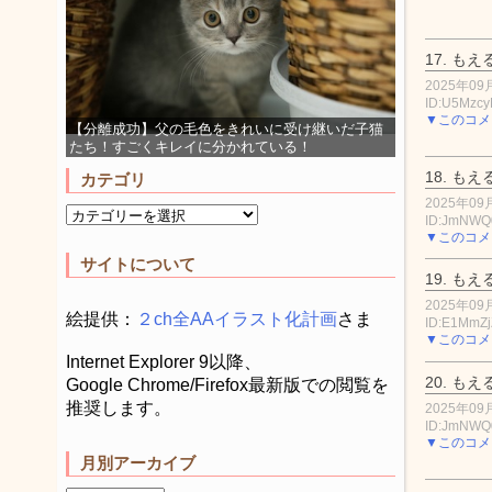
17.
もえ
2025年09月
ID:U5Mzc
▼このコメ
【分離成功】父の毛色をきれいに受け継いだ子猫
たち！すごくキレイに分かれている！
18.
もえ
カテゴリ
2025年09月
ID:JmNWQ
▼このコメ
サイトについて
19.
もえ
2025年09月
絵提供：
２ch全AAイラスト化計画
さま
ID:E1MmZj
▼このコメ
Internet Explorer 9以降、
20.
もえ
Google Chrome/Firefox最新版での閲覧を
推奨します。
2025年09月
ID:JmNWQ
▼このコメ
月別アーカイブ