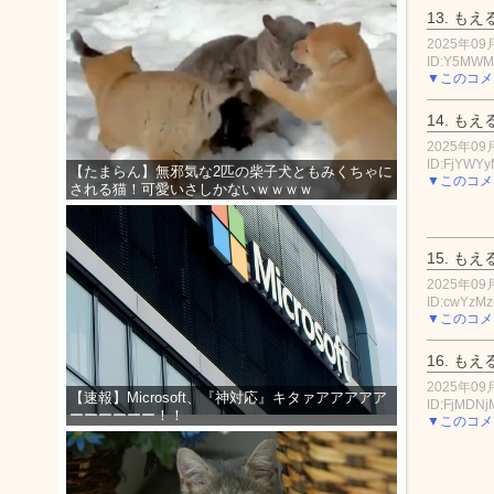
13.
もえ
2025年09月
ID:Y5MWM
▼このコメ
14.
もえ
2025年09月
ID:FjYWY
【たまらん】無邪気な2匹の柴子犬ともみくちゃに
▼このコメ
される猫！可愛いさしかないｗｗｗｗ
15.
もえ
2025年09月
ID:cwYzM
▼このコメ
16.
もえ
2025年09月
【速報】Microsoft、『神対応』キタァアアアアア
ID:FjMDNj
ーーーーーー！！
▼このコメ