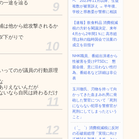
へ 2023年11月以降、生徒
の一途を辿る
9
複数が被害訴え → 半年後、
学校と県教委が警察に相談
【速報】飲食料品 消費税減
補は他から総攻撃されるか
税の方針を閣議決定、来年
4月から2年間1％に 高市総
ダ下がりで
理は秋の臨時国会で法案の
10
成立を目指す
NHK職員、番組出演者から
性被害を受けPTSDに 懇
親会後、意に沿わない性行
いってのが議員の行動原理
為、番組名など詳細は非公
表
な
ありえないんだが
玉川徹氏、刃物を持って向
ないなら自民は終わるだけ
かってきた血まみれ男に発
11
砲した警官について「死刑
にならない犯罪を警察官が
死刑にしてしまったという
こと」
12
（ ´_ゝ`）消費税減税に反対
の石破前総理「実現に向け