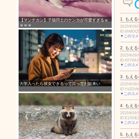
1.
もえる
【マンチカン】子猫同士のケンカが可愛すぎるｗ
ｗｗｗ
2025年09月
ID:dhMDQ
▼このコメ
2.
もえる
2025年09月
ID:A5YWU
▼このコメ
3.
もえる
大学入ったら彼女できるって言ってた奴来い
2025年09月
ID:YxZGVk
▼このコメ
4.
もえる
2025年09月
ID:E1OGE
▼このコメ
5.
もえる