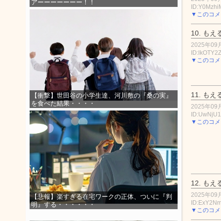
アーーーーーーー！！
ID:Y0Mzh
▼このコメ
10.
もえ
2025年09月
ID:lkOTY2
▼このコメ
11.
もえ
【衝撃】世田谷の小学生達、河川敷の『桑の実』
を食べた結果・・・・
2025年09月
ID:UwNjU
▼このコメ
12.
もえ
2025年09月
【悲報】楽すぎる在宅ワークの正体、ついに『判
ID:ExY2N
明』する・・・・・・
▼このコメ