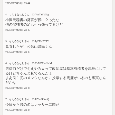
2025年07月20日 23:44
4. もえるななしさん. ID:VmYzY1Njg
小沢元秘書の発言が役に立ったな
他の候補者の足も引っ張ってるけど
2025年07月20日 23:45
5. もえるななしさん. ID:IyZTM2YTY
見直したぞ、和歌山県民くん
2025年07月20日 23:46
6. もえるななしさん. ID:ZhMDZmNmM
選挙前だけでええやろｗって政治屋は基本有権者を馬鹿にして
るけどちゃんと見てるんだよ
まあ民主党のメンツなんかに投票する馬鹿がいるのも事実なん
だがな
2025年07月20日 23:47
7. もえるななしさん. ID:lhYmJkNmQ
今日から君の名はレッサー二階だ
2025年07月20日 23:48