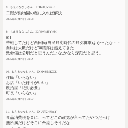
8. もえるななしさん. ID:llZTQwYmU
二階が動物園の檻に入れば解決
2025年07月20日 23:50
9. もえるななしさん. ID:Y0NWI5YWM
※1
苦戦してたけど西田氏(自民野党時代の野次将軍)よかったな・・
自民は大敗だけど30議席は越えてきた
致命傷は公明だと思うんだよな,かなり深刻だと思う。
2025年07月20日 23:51
10. もえるななしさん. ID:MyZjM1ZGE
住民「いらない」
お店「いたほうがいい」
政治屋「絶対必要」
町長「いらない」
2025年07月20日 23:52
11. もえるななしさん. ID:U0Y2I4MmY
食品消費税を０に、ってどこの政党が言ってたやつだっけ
無所属だけどそこに合流しそうだな