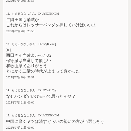
2025年07月20日 23:53
12. もえるななしさん. ID:UzNGNkNDM
二階王国も消滅か…
これからはレッサーパンダを押していけばいいよ
2025年07月20日 23:53
13. もえるななしさん. ID:c3ZjJkYmQ
※1
西田さん当確よかったね
保守派は当選して欲しい
和歌山県民ありがとう
とにかく二階の時代が止まって良かった
2025年07月20日 23:57
14. もえるななしさん. ID:U3YzA1Yjg
なぜパンダでいけるって思ったんや？
2025年07月21日 00:00
15. もえるななしさん. ID:UzNGNkNDM
中国に靡くヤツは潰すぐらいの勢いの方が当選しそう
2025年07月21日 00:00