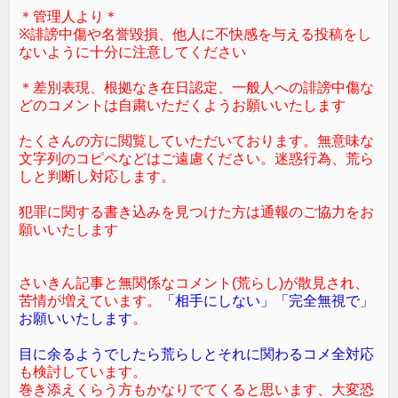
＊管理人より＊
※誹謗中傷や名誉毀損、他人に不快感を与える投稿をし
ないように十分に注意してください
＊差別表現、根拠なき在日認定、一般人への誹謗中傷な
どのコメントは自粛いただくようお願いいたします
たくさんの方に閲覧していただいております。無意味な
文字列のコピペなどはご遠慮ください。迷惑行為、荒ら
しと判断し対応します。
犯罪に関する書き込みを見つけた方は通報のご協力をお
願いいたします
さいきん記事と無関係なコメント(荒らし)が散見され、
苦情が増えています。
「相手にしない」「完全無視で」
お願いいたします
。
目に余るようでしたら荒らしとそれに関わるコメ全対応
も検討しています。
巻き添えくらう方もかなりでてくると思います、大変恐