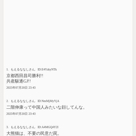
1. もえるななしさん. ID:E4YzkyNTk
京都西田昌司勝利!!
共産駆逐GJ!!
2025年07月20日 23:43
2. もえるななしさん. ID:NmMjMyYjA
二階伸康って中国人みたいな顔してんな。
2025年07月20日 23:43
3. もえるななしさん. ID:A4MGQ4Y2I
大熊猫は、不要の民意だ罠。