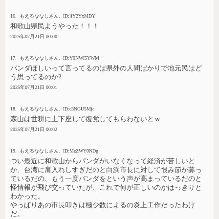
16. もえるななしさん. ID:liY2YxMDY
和歌山県民ようやった！！！
2025年07月21日 00:00
17. もえるななしさん. ID:Y0NWI5YWM
パンダほしいって言ってるのは県外の人間ばかりで地元民はど
う思ってるのか?
2025年07月21日 00:01
18. もえるななしさん. ID:c3NGU5Mjc
森山は世耕に土下座して復党してもらわないとｗ
2025年07月21日 00:02
19. もえるななしさん. ID:MzZWY0NDg
つい最近に和歌山からパンダがいなくなって経済が苦しいと
か、台湾に肩入れしすぎだのと白浜市長に対して恨み節が募っ
ているだの、もう一度パンダをという声が高まっているだのと
怪情報が飛び交っていたが、これで何が正しいのかはっきりと
わかった。
やっぱりあの市長叩きは極少数によるの炎上工作だったわけ
だ。