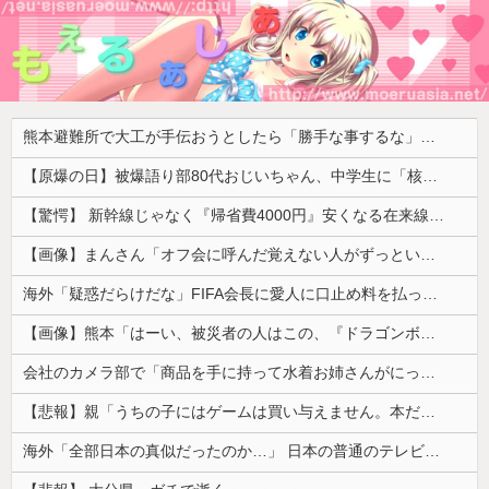
熊本避難所で大工が手伝おうとしたら「勝手な事するな」と行政側に止められた！との証言、内容があまりに胡散臭すぎた結果……
【原爆の日】被爆語り部80代おじいちゃん、中学生に「核を持たないで日本を守れますか？」「日本も原爆を持たないと負ける！」と言われ絶句 ………
【驚愕】 新幹線じゃなく『帰省費4000円』安くなる在来線で帰省した結果ｗｗｗｗｗ
【画像】まんさん「オフ会に呼んだ覚えない人がずっといたので晒すわ」（パシャ）
海外「疑惑だらけだな」FIFA会長に愛人に口止め料を払っていた疑惑（海外の反応）
【画像】熊本「はーい、被災者の人はこの、『ドラゴンボールの家』みたいな奴の中で過ごしてねー」
会社のカメラ部で「商品を手に持って水着お姉さんがにっこり」を撮影、だがお姉さんは素人アルバイトで親バレした結果……
【悲報】親「うちの子にはゲームは買い与えません。本だけで十分」→結果ｗｗｗ
海外「全部日本の真似だったのか…」 日本の普通のテレビ番組が最新SNSの数十年先を行っていたと話題に