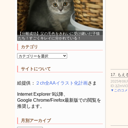
【分離成功】父の毛色をきれいに受け継いだ子猫
たち！すごくキレイに分かれている！
カテゴリ
サイトについて
17.
もえ
2025年06月
絵提供：
２ch全AAイラスト化計画
さま
ID:JjZmVi
▼このコメ
Internet Explorer 9以降、
Google Chrome/Firefox最新版での閲覧を
推奨します。
月別アーカイブ