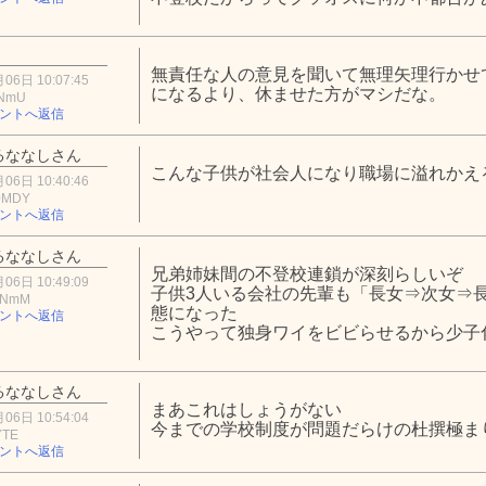
無責任な人の意見を聞いて無理矢理行かせ
06日 10:07:45
になるより、休ませた方がマシだな。
3NmU
ントへ返信
るななしさん
こんな子供が社会人になり職場に溢れかえ
06日 10:40:46
0MDY
ントへ返信
るななしさん
兄弟姉妹間の不登校連鎖が深刻らしいぞ
06日 10:49:09
子供3人いる会社の先輩も「長女⇒次女⇒
mNmM
態になった
ントへ返信
こうやって独身ワイをビビらせるから少子
るななしさん
まあこれはしょうがない
06日 10:54:04
今までの学校制度が問題だらけの杜撰極ま
YTE
ントへ返信