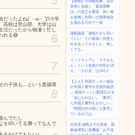
5
【朗報】小池都知事、高市
首相と会談し「墓地埋葬
法」の改正を要請 国と都
が連携し民間への指導強化
ったよね(´・ω・`)?小学
を進める方向で一致
、高校は登山部、大学は山
生活だったから物凄く忙し
蓮舫議員「蓮舫だから叩い
6
れる😅
ていい、との報道に何度も
向き合ってきました。悔し
くても」
インドネシアに「ドラえも
7
ん」という名前の市民が16
人、「のび太」は181人
【えｗ】韓国サッカー協会
その子供も…という悪循環
が外国人審判を性接待疑惑
8
→ 韓国ネットに動揺広がる
「信じられない」「要求し
た外国人審判もおかしい」
「韓国以外の国にも要求し
ているのでは」
遊んでたし
なを叩いてる層ってなんで
社民党 福島みずほ党首、国
旗損壊罪に危機感「お子様
あるわけでもないし