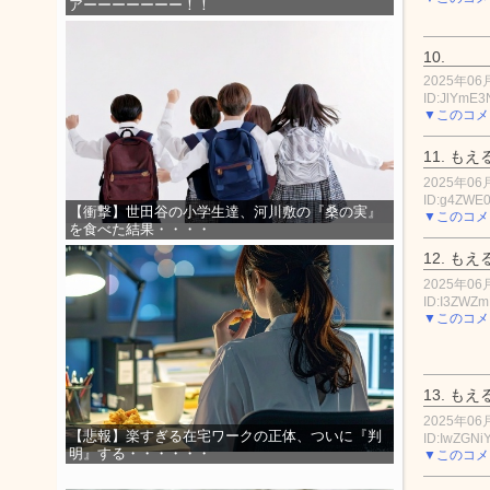
アーーーーーーー！！
10.
2025年06月
ID:JlYmE
▼このコメ
11.
もえ
2025年06月
ID:g4ZWE
【衝撃】世田谷の小学生達、河川敷の『桑の実』
▼このコメ
を食べた結果・・・・
12.
もえ
2025年06月
ID:I3ZWZ
▼このコメ
13.
もえ
2025年06月
【悲報】楽すぎる在宅ワークの正体、ついに『判
ID:IwZGNi
明』する・・・・・・
▼このコメ