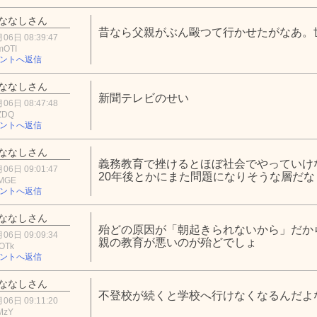
ななしさん
昔なら父親がぶん毆つて行かせたがなあ。
06日 08:39:47
mOTI
ントへ返信
ななしさん
新聞テレビのせい
06日 08:47:48
ZDQ
ントへ返信
ななしさん
義務教育で挫けるとほぼ社会でやっていけ
06日 09:01:47
20年後とかにまた問題になりそうな層だな
jMGE
ントへ返信
ななしさん
殆どの原因が「朝起きられないから」だか
06日 09:09:34
親の教育が悪いのが殆どでしょ
OTk
ントへ返信
ななしさん
不登校が続くと学校へ行けなくなるんだよ
06日 09:11:20
MzY