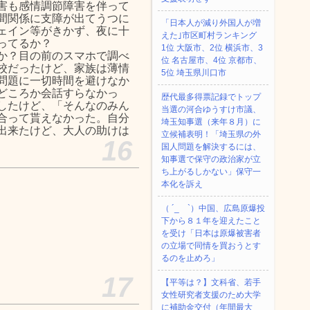
害も感情調節障害を伴って
間関係に支障が出てうつに
「日本人が減り外国人が増
ェイン等がきかず、夜に十
えた｣市区町村ランキング
ってるか？
1位 大阪市、2位 横浜市、3
か？目の前のスマホで調べ
位 名古屋市、4位 京都市、
校だったけど、家族は薄情
5位 埼玉県川口市
問題に一切時間を避けなか
どころか会話すらなかっ
歴代最多得票記録でトップ
したけど、「そんなのみん
当選の河合ゆうすけ市議、
合って貰えなかった。自分
埼玉知事選（来年８月）に
出来たけど、大人の助けは
立候補表明！「埼玉県の外
16
国人問題を解決するには、
知事選で保守の政治家が立
ち上がるしかない」保守一
本化を訴え
（ ´_ゝ`）中国、広島原爆投
下から８１年を迎えたこと
を受け「日本は原爆被害者
の立場で同情を買おうとす
るのを止めろ」
17
【平等は？】文科省、若手
女性研究者支援のため大学
に補助金交付（年間最大