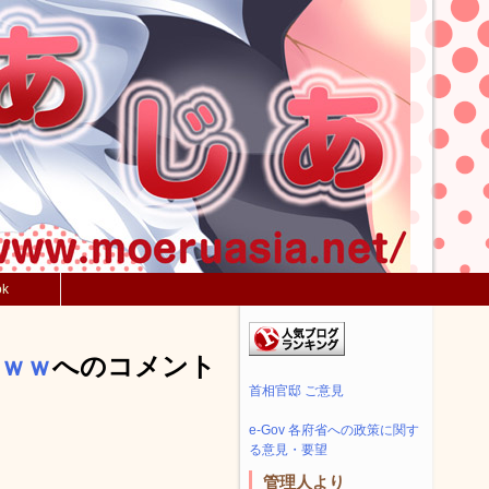
ok
ｗｗｗ
へのコメント
首相官邸 ご意見
e-Gov 各府省への政策に関す
る意見・要望
管理人より