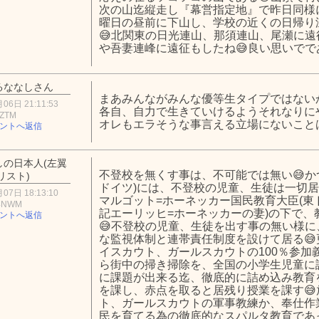
次の山迄縦走し『幕営指定地』で昨日同様
曜日の昼前に下山し、学校の近くの日帰り
😅北関東の日光連山、那須連山、尾瀬に
や吾妻連峰に遠征もしたね😅良い思いでで
るななしさん
まあみんながみんな優等生タイプではない
06日 21:11:53
各自、自力で生きていけるようそれなりに
1ZTM
オレもエラそうな事言える立場にないこと
ントへ返信
しの日本人(左翼
不登校を無くす事は、不可能では無い😅か
リスト)
ドイツ)には、不登校の児童、生徒は一切居
07日 18:13:10
マルゴット=ホーネッカー国民教育大臣(
Y4NWM
記エーリッヒ=ホーネッカーの妻)の下で
ントへ返信
😅不登校の児童、生徒を出す事の無い様
な監視体制と連帯責任制度を設けて居る😅
イスカウト、ガールスカウトの100％参加
ら街中の掃き掃除を、全国の小学生児童に
に課題が出来る迄、徹底的に詰め込み教育
を課し、赤点を取ると居残り授業を課す
ト、ガールスカウトの軍事教練か、奉仕作
民を育てる為の徹底的なスパルタ教育であ