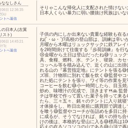
るななしさん
そりゃこんな帰化人に支配された情けない
06日 12:36:35
日本人くらい暴力に弱い腰抜け民族はいな
jZGU
ントへ返信
しの日本人(左翼
子供の内にしか出来ない貴重な経験も在る
リスト)
ね(´・ω・`)?高校の登山部は、訓練は辛い
06日 14:45:21
月曜から木曜はリュックサックに鉄アレイ
lYTc
を2時間掛けて往復する『歩荷訓練』を行な
ントへ返信
😢金曜から土日は登山だったね😅リュッ
具、食糧、燃料、水、テント、寝袋、カセ
コッヘル等を積み込んで、近くの山に出掛け
れる山の『幕営指定地』にテントを張る
ズ班、汁物班に別れて飯を炊く😅監督や
れた処にテントを張り、ワイ等の作業を見
コーヒーを飲む😅小一時間したら、目玉
炒め、味噌汁の完成で、頂きます🍴🙏 監
チは学校で作って置いた菓子を持って来る
たら、三々五々、銘々のテントに入り就寝で
オ体操をし、昨日出発前に購買部で調達し
を喰う😅監督やコーチが缶詰めを多目に
に成るが、そうでなければ、銘々の持ち合
けの後は、本格的な登山に入る😅標高は100
応えの在るソコソコの山である😅山頂で再