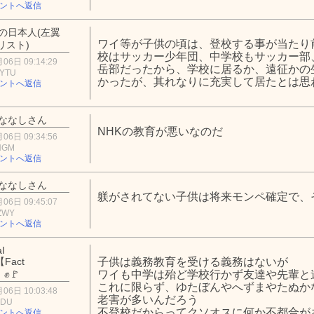
ントへ返信
の日本人(左翼
ワイ等が子供の頃は、登校する事が当たり前だ
リスト)
校はサッカー少年団、中学校もサッカー部
06日 09:14:29
岳部だったから、学校に居るか、遠征かの
4YTU
かったが、其れなりに充実して居たとは思わ
ントへ返信
ななしさん
NHKの教育が悪いなのだ
06日 09:34:56
xNGM
ントへ返信
ななしさん
躾がされてない子供は将来モンペ確定で、
06日 09:45:07
mZWY
ントへ返信
Ι
【Fасt
子供は義務教育を受ける義務はないが
】✊🚩
ワイも中学は殆ど学校行かず友達や先輩と
これに限らず、ゆたぼんやへずまやたぬか
06日 10:03:48
老害が多いんだろう
ODU
不登校だからってクソオスに何か不都合が
ントへ返信