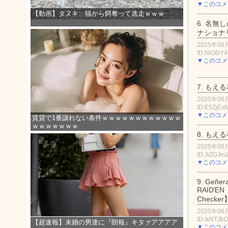
▼このコメ
【動画】タヌキ、猫から餌奪って逃走ｗｗｗ
6.
名無し
ナショナ
2025年06月
ID:NlODY
▼このコメ
7.
もえる
2025年06月
ID:E5ZjE
▼このコメ
賃貸で1番譲れない条件ｗｗｗｗｗｗｗｗｗｗｗｗ
ｗｗｗｗｗｗｗ
8.
もえる
2025年06月
ID:JiZGJ
▼このコメ
9.
Geñеrа
RАIDΈΝ
Chесkеr
2025年06月
ID:IxNTJk
【超速報】未婚の男達に『朗報』キタァアアアア
▼このコメ