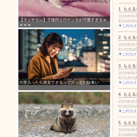
1.
もえる
2025年06月
【マンチカン】子猫同士のケンカが可愛すぎるｗ
ID:ExOGR
ｗｗｗ
▼このコメ
2.
もえる
2025年06月
ID:c5ODdl
▼このコメ
3.
もえる
2025年06月
ID:A1ZGV
大学入ったら彼女できるって言ってた奴来い
▼このコメ
4.
もえる
2025年06月
ID:M2OTcy
▼このコメ
5.
もえる
2025年06月
ID:NiMDhl