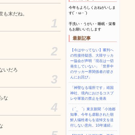
今年もよろしくおねがいしま
す(´・ω・`)
世も末だね。
1
手洗い・うがい・睡眠・栄養
もお願いいたします
最新記事
2
【今はやってない】審判へ
の性接待疑惑、大韓サッカ
ー協会が声明「現在は一切
発生していない」「世界中
ないだろ
のサッカー界関係者の皆さ
3
んにお詫び」
「神聖なる場所です」靖国
神社、境内におけるコスプ
らな
レや軍装の禁止を発表
4
（ ´_ゝ`）東京新聞「小池都
知事、今年も虐殺された朝
鮮人犠牲者らを追悼文を送
な
付しない意向。10年連続」