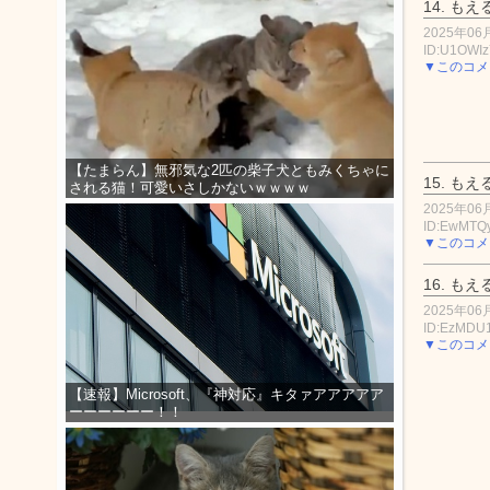
14.
もえ
2025年06月
ID:U1OWI
▼このコメ
【たまらん】無邪気な2匹の柴子犬ともみくちゃに
15.
もえ
される猫！可愛いさしかないｗｗｗｗ
2025年06月
ID:EwMTQ
▼このコメ
16.
もえ
2025年06月
ID:EzMD
▼このコメ
【速報】Microsoft、『神対応』キタァアアアアア
ーーーーーー！！