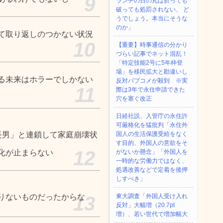
9
ランチの日の丸は折っても
破っても処罰されない、 ど
うでしょう。本当にそうな
のか」
て取り返しのつかない状況
10
【重要】時事通信の分かり
づらい記事でネット混乱！
「特定技能2号に5年枠登
場」を移民拡大と勘違いし
る未来はホラーでしかない
反対パブコメが殺到 ※実
11
際は3年で永住申請できた
穴を塞ぐ改正
日経社説、入管庁の永住許
可厳格化を猛批判「永住外
長男」と連鎖して家庭崩壊状
国人の生活保護受給をなく
す目的、外国人の意欲をそ
12
化が止まらない
がないか懸念」「外国人を
一時的な労働力ではなく、
処遇改善などで定着を後押
しすべき」
りないものだったからな
13
東大調査「外国人受け入れ
反対」大幅増（20.7pt
増）、若い世代で増加幅大