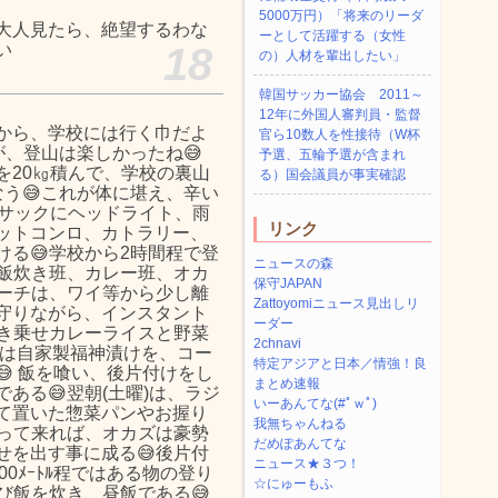
5000万円）「将来のリーダ
大人見たら、絶望するわな
ーとして活躍する（女性
い
18
の）人材を輩出したい」
韓国サッカー協会 2011～
12年に外国人審判員・監督
から、学校には行く巾だよ
官ら10数人を性接待（W杯
が、登山は楽しかったね😅
予選、五輪予選が含まれ
を20㎏積んで、学校の裏山
る）国会議員が事実確認
う😅これが体に堪え、辛い
クサックにヘッドライト、雨
リンク
ットコンロ、カトラリー、
る😅学校から2時間程で登
ニュースの森
飯炊き班、カレー班、オカ
保守JAPAN
コーチは、ワイ等から少し離
Zattoyomiニュース見出しリ
守りながら、インスタント
ーダー
焼き乗せカレーライスと野菜
2chnavi
督は自家製福神漬けを、コー
特定アジアと日本／情強！良
 飯を喰い、後片付けをし
まとめ速報
ある😅翌朝(土曜)は、ラジ
いーあんてな(#ﾟｗﾟ)
て置いた惣菜パンやお握り
我無ちゃんねる
持って来れば、オカズは豪勢
だめぽあんてな
せを出す事に成る😅後片付
ニュース★３つ！
0ﾒｰﾄﾙ程ではある物の登り
☆にゅーもふ
び飯を炊き、昼飯である😅