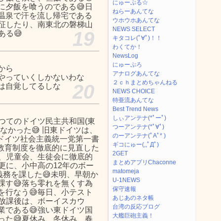
にゅーぷる☆
に夕飯を喰うのである😅日
ねらーあんてな
温泉で汗を流し帰宅である
ウホウホあんてな
遠征したり、南東北の磐梯山
NEWS SELECT
19
ある😅
キタコレ(ﾟ∀ﾟ)！！
わくてか！
NewsLog
にゅーぷろ
から
アナログあんてな
やっていくしかないわな
２ｃｈまとめちゃんねる
20
は自覚してるしな
NEWS CHOICE
特亜流あんてな
Best Trend News
しぃアンテナ(*ﾟーﾟ)
つてのドイツ民主共和国(東
つーアンテナ(*ﾟ∀ﾟ)
なかった😅 旧東ドイツは、
のーアンテナ(ﾟAﾟ* )
東ドイツ社会主義統一党第一書
ギコにゅー(,,ﾟДﾟ)
、教育制度を徹底的に見直した
2GET
に、児童会、生徒会に徹底的
まとめアプリChaconne
更に、小中高の12年のボー
matomeja
義務を課した😅未明、早朝か
U-1NEWS
課す😅落ち零れを無くす為
保守速報
を行なう😅毎日、小テスト
あじあのネタ帳
放課後は、ボーイスカウ
台湾の反応ブログ
業である😅強い東ドイツ国
大艦巨砲主義！
った😅夏休み、冬休み、春