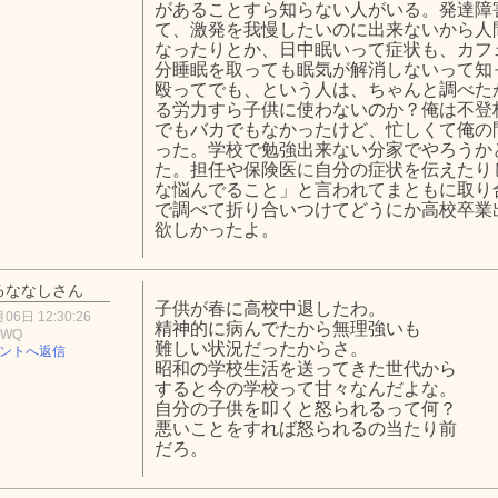
があることすら知らない人がいる。発達障
て、激発を我慢したいのに出来ないから人
なったりとか、日中眠いって症状も、カフ
分睡眠を取っても眠気が解消しないって知
殴ってでも、という人は、ちゃんと調べた
る労力すら子供に使わないのか？俺は不登
でもバカでもなかったけど、忙しくて俺の
った。学校で勉強出来ない分家でやろうか
た。担任や保険医に自分の症状を伝えたり
な悩んでること」と言われてまともに取り
で調べて折り合いつけてどうにか高校卒業
欲しかったよ。
るななしさん
子供が春に高校中退したわ。
06日 12:30:26
精神的に病んでたから無理強いも
OWQ
難しい状況だったからさ。
ントへ返信
昭和の学校生活を送ってきた世代から
すると今の学校って甘々なんだよな。
自分の子供を叩くと怒られるって何？
悪いことをすれば怒られるの当たり前
だろ。