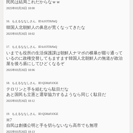
民民は結局これだからなｗｗ
2025年03月26日 18:00
16. もえるななしさん. ID:k1OTJhNzQ
韓国人北朝鮮人の鼻息が荒くなってきたな
2025年03月26日 18:02
17. もえるななしさん. ID:k1OTJhNzQ
いまでも役所の生活保護課は朝鮮人ナマポの横暴が罷り通って
いるのに政権交替してもますます韓国人北朝鮮人の無道が政治
屋を後ろ盾にしてひどくなるぞ
2025年03月26日 18:06
18. もえるななしさん. ID:Q5MzFiOGE
テロリンと手を組むなら駄目だな
あと国民も立憲と選挙協力するようなら同じく駄目だ
2025年03月26日 18:12
19. もえるななしさん. ID:Q5MzFiOGE
※7
自民は創価公明と手を切らないなら高市でも無理
2025年03月26日 18:13