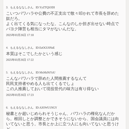
3. もえるななしさん. ID:YyZTQ5ODI
こいつパワハラや公費の不正支出で散々叩かれて市長を辞めた
奴だろ。
よく出てくる気になったな。こんなのしか担ぎ出せない時点で
パヨク陣営も相当にタマがないんだな。
2025年03月26日 17:18
4. もえるななしさん. ID:EzOGU0NzE
本質はそこでしたかという感じ
2025年03月26日 17:22
5. もえるななしさん. ID:MxMzNiYzU
こんなパワハラで辞めた人間推薦するなんて
民民支持者やめる人も出てくるでしょ
この人推薦しておいて現役世代の味方は有り得ない
2025年03月26日 17:23
6. もえるななしさん. ID:A3OWU1NGY
秘書とか超いじめられそうじゃん、パワハラの権化なんだか
ら。根回しとか調整とかできそうにないから、国会議員には向
いてないと思う。市長とか上に立つ人にも向いてないと思うけ