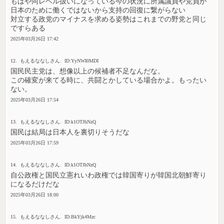
もはや同レベル扱いになっている今の状況に所属議員や党員が
日本のために働くではないから支持の回復に繋がらない
対立する政党のマイナスを求める姿勢はこれまでの野党と同じ
ですらある
2025年03月26日 17:42
12. もえるななしさん. ID:YyNWI0MDI
国民民主党は、想像以上の候補者不足なんだな。
この確変が来てる時に、共闘とかしている場合かよ。もったい
ない。
2025年03月26日 17:54
13. もえるななしさん. ID:k1OTJhNzQ
国民は結局は日本人を裏切りそうだな
2025年03月26日 17:59
14. もえるななしさん. ID:k1OTJhNzQ
自公政権と国民立憲れいわ政権では韓国寄りが韓国北朝鮮寄り
になるだけだな
2025年03月26日 18:00
15. もえるななしさん. ID:BkYjk4Mzc