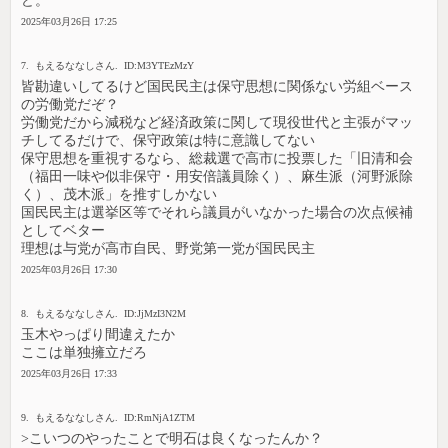
ど。
2025年03月26日 17:25
7. もえるななしさん. ID:M3YTEzMzY
皆勘違いしてるけど国民民主は保守思想に関係ない労組ベース
の労働党だぞ？
労働党だから減税など経済政策に関して現役世代と主張がマッ
チしてるだけで、保守政策は特に意識してない
保守思想を重視するなら、総裁選で高市に投票した「旧清和会
（福田一味や似非保守・用安倍議員除く）、麻生派（河野派除
く）、茂木派」を推すしかない
国民民主は選挙区等でそれら議員がいなかった場合の次点候補
としてベター
理想は与党が高市自民、野党第一党が国民民主
2025年03月26日 17:30
8. もえるななしさん. ID:JjMzI3N2M
玉木やっぱり間違えたか
ここは単独擁立だろ
2025年03月26日 17:33
9. もえるななしさん. ID:RmNjA1ZTM
>こいつのやったことで明石は良くなったんか？