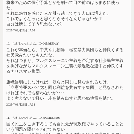
将来のための保守予算とかを削って目の前のばらまきに使っ
た。
それに魅力を感じた人が引っ越してきて人口は増えた。
これでよくなったと思うならそうなんじゃないか？
自分は断じてそう思わないが。
2025年03月26日 17:36
10. もえるななしさん. ID:Q1MzE5NzY
これが本当なら、中共や北朝鮮、極左暴力集団らと仲良くする
社民党みたいなもんだな。
それはつまり、マルクスレーニン主義を否定する社会民主主義
を掲げながらマルクスレーニン主義の最過激な連中と仲良くす
るナリスマシ集団。
旗幟鮮明にしなければ、奴らと同じに見なされるだけ。
「立憲特亜スパイ党と同じ利益を共有する集団」と見なされた
ければそれでも構わないが‥‥
よく考えないで軽い一歩を踏み出すと思わぬ地雷を踏む。
2025年03月26日 17:38
11. もえるななしさん. ID:MwMDc3NzU
国民民主をこき下ろしても自民党が現政権でやっていることと
いう問題が隠せるわけでもない