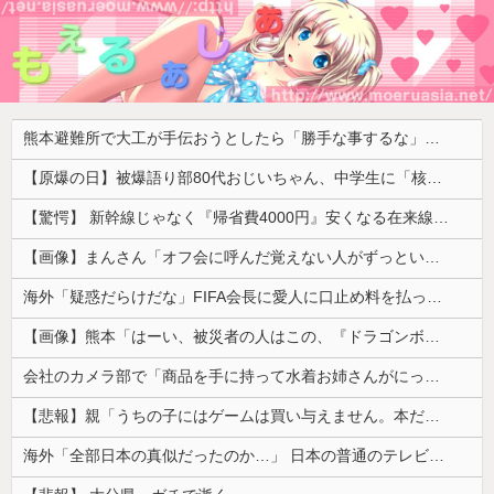
熊本避難所で大工が手伝おうとしたら「勝手な事するな」と行政側に止められた！との証言、内容があまりに胡散臭すぎた結果……
【原爆の日】被爆語り部80代おじいちゃん、中学生に「核を持たないで日本を守れますか？」「日本も原爆を持たないと負ける！」と言われ絶句 ………
【驚愕】 新幹線じゃなく『帰省費4000円』安くなる在来線で帰省した結果ｗｗｗｗｗ
【画像】まんさん「オフ会に呼んだ覚えない人がずっといたので晒すわ」（パシャ）
海外「疑惑だらけだな」FIFA会長に愛人に口止め料を払っていた疑惑（海外の反応）
【画像】熊本「はーい、被災者の人はこの、『ドラゴンボールの家』みたいな奴の中で過ごしてねー」
会社のカメラ部で「商品を手に持って水着お姉さんがにっこり」を撮影、だがお姉さんは素人アルバイトで親バレした結果……
【悲報】親「うちの子にはゲームは買い与えません。本だけで十分」→結果ｗｗｗ
海外「全部日本の真似だったのか…」 日本の普通のテレビ番組が最新SNSの数十年先を行っていたと話題に