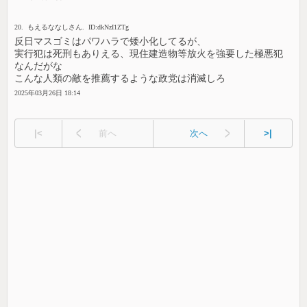
20. もえるななしさん. ID:dkNzI1ZTg
反日マスゴミはパワハラで矮小化してるが、
実行犯は死刑もありえる、現住建造物等放火を強要した極悪犯
なんだがな
こんな人類の敵を推薦するような政党は消滅しろ
2025年03月26日 18:14
|<
前へ
次へ
>|