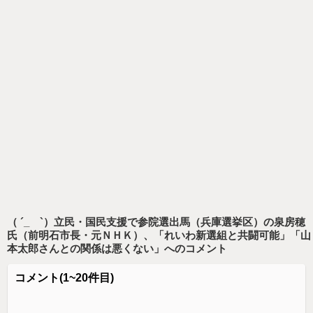
（ ´_ゝ`）立民・国民支援で参院選出馬（兵庫選挙区）の泉房穂
氏（前明石市長・元ＮＨＫ）、「れいわ新選組と共闘可能」「山
本太郎さんとの関係は悪くない」
へのコメント
コメント
(1~20件目)