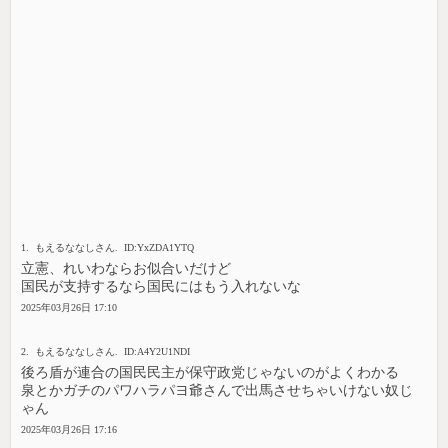
1. もえるななしさん. ID:YxZDA1YTQ
立憲、れいわならお似合いだけど
国民が支持するなら国民にはもう入れないな
2025年03月26日 17:10
2. もえるななしさん. ID:A4Y2U1NDI
後ろ盾が連合の国民民主が保守政党じゃないのがよくわかる
泉とかガチのパワハラパヨ爺さんで出馬させちゃいけない奴じ
ゃん
2025年03月26日 17:16