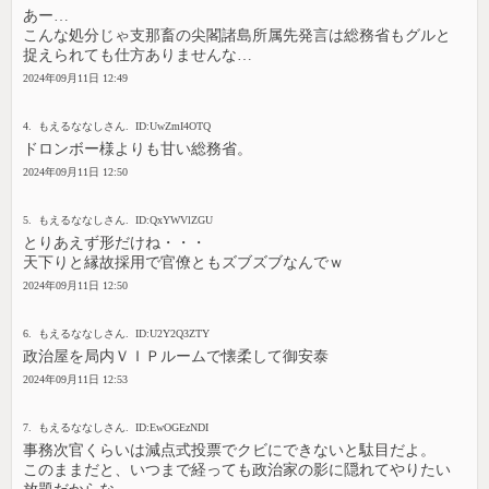
あー…
こんな処分じゃ支那畜の尖閣諸島所属先発言は総務省もグルと
捉えられても仕方ありませんな…
2024年09月11日 12:49
4. もえるななしさん. ID:UwZmI4OTQ
ドロンボー様よりも甘い総務省。
2024年09月11日 12:50
5. もえるななしさん. ID:QxYWVlZGU
とりあえず形だけね・・・
天下りと縁故採用で官僚ともズブズブなんでｗ
2024年09月11日 12:50
6. もえるななしさん. ID:U2Y2Q3ZTY
政治屋を局内ＶＩＰルームで懐柔して御安泰
2024年09月11日 12:53
7. もえるななしさん. ID:EwOGEzNDI
事務次官くらいは減点式投票でクビにできないと駄目だよ。
このままだと、いつまで経っても政治家の影に隠れてやりたい