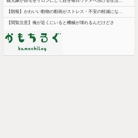
義兄嫁が自宅をサロンにして姪を毎日ウトメへ預ける生活に。数年後、そのツケが一気に回ってきて…
【朗報】かわいい動物の動画がストレス・不安の軽減になる可能性。英大学の研究で実証
【閲覧注意】俺が近くにいると機械が壊れるんだけどさ