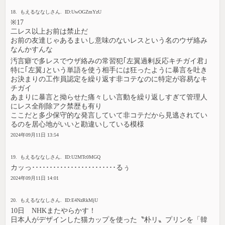
18. もえるななしさん. ID:UwOGZmYzU
※17
二レス以上お前は禁止だ
お前の友達じゃあるまいし意味のないレスという名のウザ絡み
なんかすんな
汚言癖で多レスでウザ絡みの常習犯｢左翼過剰反応キチガイ君｣
特に｢左翼｣という単語を使う相手には狂ったように暴言を吐き
お決まりの工作員認定を繰り返す非コテなのに特定が容易なキ
チガイ
あまりに暴言と拗らせた痛々しい言動を繰り返しすぎて管理人
にレス全削除アク禁歴も有り
ここだと多少保守的な発言していて非コテだから見逃されてい
るのを居心地がいいと勘違いしている模様
2024年09月11日 13:54
19. もえるななしさん. ID:U2MTc0MGQ
カッっ････････････････････････るぅ
2024年09月11日 14:01
20. もえるななしさん. ID:E4NzRkMjU
10日 NHKまたやらかす！
日本人がデザインした猫カップを使った〝朴リ〟プリンを「韓