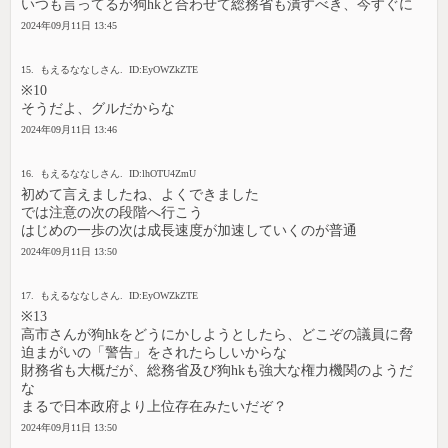
いつも言ってるが狗hkと合わせて総務省も潰すべき、今すぐに
2024年09月11日 13:45
15. もえるななしさん. ID:EyOWZkZTE
※10
そうだよ、グルだからな
2024年09月11日 13:46
16. もえるななしさん. ID:lhOTU4ZmU
初めて言えましたね、よくできました
では注意の次の段階へ行こう
はじめの一歩の次は成長速度が加速していくのが普通
2024年09月11日 13:50
17. もえるななしさん. ID:EyOWZkZTE
※13
高市さんが狗hkをどうにかしようとしたら、どこぞの議員に脅
迫まがいの「警告」をされたらしいからな
財務省も大概だが、総務省及び狗hkも強大な権力機関のようだ
な
まるで日本政府より上位存在みたいだぞ？
2024年09月11日 13:50