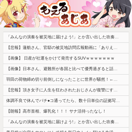
「みんなの演奏を被災地に届けよう!」とか言い出した吹奏楽部の顧問、だが泊まる場所やご飯は現地のお寺とかホテルとか……
【悲報】蓮舫さん、官邸の被災地訪問広報動画に「ありえない！作成費用は、あなたの税金です！」と猛批判 → ネットからは巨大ブーメランを指摘する声 ｗｗｗｗｗｗｗ
【画像】 日産が社運をかけて発売するSUVｗｗｗｗｗｗｗ
【画像】日本さん、避難所が各国と比べて優秀過ぎると話題に
羽田の荷物締め切り前倒しになったことに世界が騒然！←「日本のサービス劣化の兆候！」（海外の反応）
【悲報】頂き女子に人生を狂わされたおじさんが復讐にすべてを捧げるヱロゲが発売ｗｗｗｗｗ
体調不良で休んでパチ●コ通ってたら、数十日単位の証拠写真撮られて会社クビになった
【朗報】高市首相、爆乳化！！！ サナ活待ったなし！
「みんなの演奏を被災地に届けよう!」とか言い出した吹奏楽部の顧問、だが泊まる場所やご飯は現地のお寺とかホテルとか……