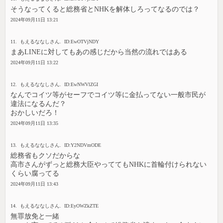
そうなってくると総務省とNHKを解体しろってなるのでは？
2024年09月11日 13:21
11. もえるななしさん. ID:EwOTVjNDY
まあLINEに対してもあの感じだから当然の流れではある
2024年09月11日 13:22
12. もえるななしさん. ID:EwNWVlZGI
なんでコイツ等がセーフでコイツ等に金払ってない一般市民が
違法になるんだ？
おかしいだろ！
2024年09月11日 13:35
13. もえるななしさん. ID:Y2NDVmODE
総務省もクソだからな
高市さんがずっと総務大臣やっててもNHKに首輪付けられない
くらい腐ってる
2024年09月11日 13:43
14. もえるななしさん. ID:EyOWZkZTE
無罪放免と一緒