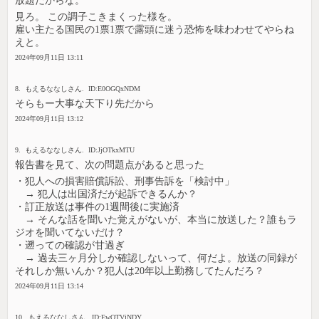
放題だからな。
見ろ。 この調子こきまくった様を。
雇い主たる国民の1票1票で露頭に迷う恐怖を味わわせてやらね
えと。
2024年09月11日 13:11
8. もえるななしさん. ID:E0OGQxNDM
そらもー大事な天下り先だから
2024年09月11日 13:12
9. もえるななしさん. ID:JjOTkxMTU
報告書を見て、次の問題点があると思った
・犯人への損害賠償訴訟、刑事告訴を「検討中」
→ 犯人は出国済だが起訴できるんか？
・訂正放送は事件の1週間後に実施済
→ そんな話を聞いた覚えがないが、本当に放送した？誰もラ
ジオを聞いてないだけ？
・遡っての確認が甘過ぎ
→ 過去三ヶ月分しか確認しないって、何だよ。放送の同録が
それしか無いんか？犯人は20年以上勤務してたんだろ？
2024年09月11日 13:14
10. もえるななしさん. ID:EwOTVjNDY