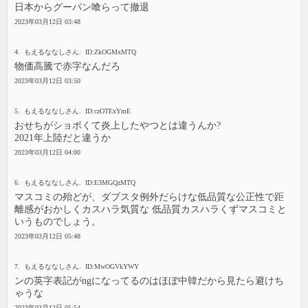
日本からグーパン喰らって撤退
2023年03月12日 03:48
4. もえるななしさん. ID:ZkOGMxMTQ
物価高騰で赤字なんだろ
2023年03月12日 03:50
5. もえるななしさん. ID:czOTExYmE
おせちがショボくて炎上したやつとは違うんか?
2021年上陸だと違うか
2023年03月12日 04:00
6. もえるななしさん. ID:E3MGQzMTQ
マスコミの殆どが、ダブスタ例外だらけな低品質な公正性で距
離感がおかしくカスハラ気質な 低品質カスハラくずマスコミと
いうものでしょう。
2023年03月12日 05:48
7. もえるななしさん. ID:MwOGVkYWY
ンの英字表記がngになってるのはほぼ中韓だから見たら避けち
ゃうな
2023年03月12日 05:54