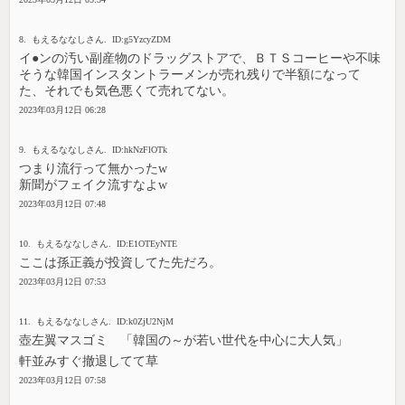
8. もえるななしさん. ID:g5YzcyZDM
イ●ンの汚い副産物のドラッグストアで、ＢＴＳコーヒーや不味
そうな韓国インスタントラーメンが売れ残りで半額になって
た、それでも気色悪くて売れてない。
2023年03月12日 06:28
9. もえるななしさん. ID:hkNzFlOTk
つまり流行って無かったw
新聞がフェイク流すなよw
2023年03月12日 07:48
10. もえるななしさん. ID:E1OTEyNTE
ここは孫正義が投資してた先だろ。
2023年03月12日 07:53
11. もえるななしさん. ID:k0ZjU2NjM
壺左翼マスゴミ 「韓国の～が若い世代を中心に大人気」
軒並みすぐ撤退してて草
2023年03月12日 07:58