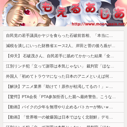
自民党の若手議員かヤジを食らった石破前首相、「本当に見識のある人に当選期数の若い人がやじるなんて」と不満たらたらな様子を見せて……
減税を潰しにいった財務省エース2人、岸田と菅の後ろ盾があるから地位は安泰だと信じていたら……
【仰天】 石破茂さん、自民若手に舐めてかかった結果「全てを失うｗｗｗｗｗ」
江別リンチ犯「立って謝罪は本気じゃない」 裁判官「ほな裁判で土下座してないキミは本気じゃないな」
外国人「初めてトラウマになった日本のアニメといえば何？」
【解決】アニメ業界「助けて！原作が枯渇してるの！」←いや既存作品の2期やったら良いよね？
【驚愕】PTA会長「PTA参加拒否した親へ最終警告。こうなってもいい？」
【動画】バイクの少年を無理やり止めるパトカーが怖いｗｗｗｗ
【動画】「世界唯一の被爆国は日本ではなく北朝鮮」デモが開催される