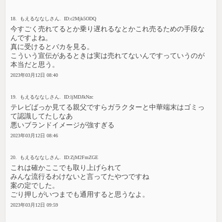
18. もえるななしさん. ID:c2Mjk5ODQ
今すごく売れてるとか乗り遅れるなとかこれ売るための手段な
んですよね。
真に受けるとバカを見る。
こういう宣伝があるときは実は売れてないんですっていうのが
本当だと思う。
2023年03月12日 08:40
19. もえるななしさん. ID:ljMDJkNzc
テレビばっか見てる親父ですらガラクターと中華端末はゴミっ
て認識してたしなあ
悪いブランドイメージが強すぎる
2023年03月12日 08:46
20. もえるななしさん. ID:ZjM2FmZGE
これは確かここでも取り上げられて
みんな流行るわけないと言ってたやつですね
案の定でした。
ごり押しがいつまでも通用すると思うなよ。
2023年03月12日 09:59