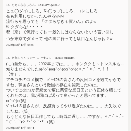
12. もえるななしさん. ID:k5MWQyNmU
ヒュ◯ダイにしろ、K-◯ップにしろ、コレにしろ
在も利用しなかったんやろwww
流行らそ思うても 「クダらなきゃ買わん」のよw
※ クダらない・・・
都（京）で流行っても 一般的にはならないという言い回し
つか東京でダメって 他の国に行っても駄目なんじゃね？w
2023年03月12日 08:02
13. 名無しさんじょーじこーれい。. ID:M3YjkxNjM
(-_-)自分も。。。2002年までは。。。ホンタクも～トンスルも～
知りませんでしたo(^o^)oo(^o^)oo(^o^)o✧.*･ﾟ✧.ﾟ･*.！！
（笑）。
アチコチのコメ欄で…ｼﾞｬｲﾆﾁの皆さんの反日コメを観てからで
すね、韓国さんという敵国の存在を認識したのは。
ついでにchinaが元締めで更に悪質な反日国という正体を晒して
くれたのは、我が国には返って良かったと思ってます。
o(^o^)o(笑)
ｼﾞｬｲﾆﾁの皆さんが、反感買ってやり過ぎたのは。。。大失敗で
したね。(笑)
もうどんな反日工作しても…時既に遅し……ですが。✧.*･ﾟ✧.ﾟ･
*.(⌒‐⌒)✧.*･ﾟ✧.ﾟ･*.（笑）
2023年03月12日 08:11