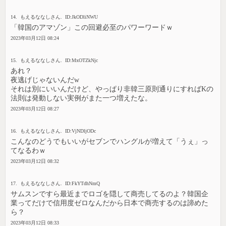
14. もえるななしさん. ID:JkODliNWU
「韓国のアマゾン」この回避必至のパワーワードｗ
2023年03月12日 08:24
15. もえるななしさん. ID:MxOTZkNjc
あれ？
夜逃げじゃないんだw
それは別にいいんだけど、やっぱり非韓三原則通りにすればKの
法則は発動しない実例がまた一つ増えたな。
2023年03月12日 08:27
16. もえるななしさん. ID:VjNDljODc
こんなのどうでもいいがセブンでハングルが増えて「うぇ」っ
てなるわｗ
2023年03月12日 08:32
17. もえるななしさん. ID:FkYTdhNmQ
サムスンですら最近までロゴを隠して商売してるのよ？韓国企
業ってだけで信用度ゼロなんだから日本で商売するのは諦めた
ら？
2023年03月12日 08:33