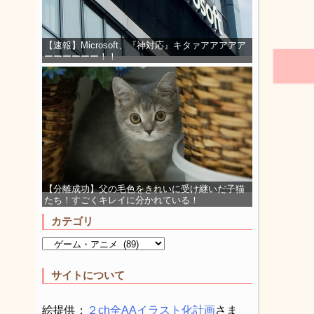
【速報】Microsoft、『神対応』キタァアアアアア
ーーーーーー！！
【分離成功】父の毛色をきれいに受け継いだ子猫
たち！すごくキレイに分かれている！
カテゴリ
サイトについて
絵提供：
２ch全AAイラスト化計画
さま