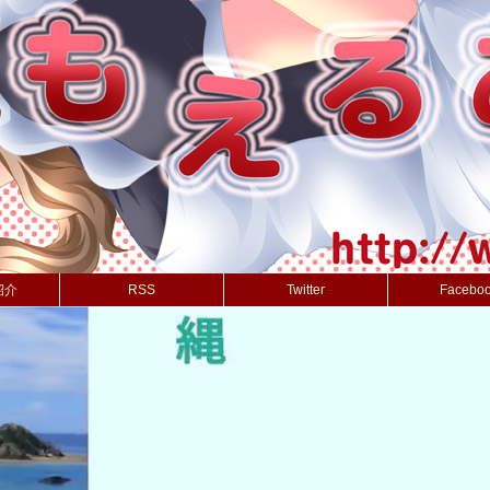
紹介
RSS
Twitter
Facebo