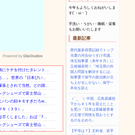
今年もよろしくおねがいしま
す(´・ω・`)
手洗い・うがい・睡眠・栄養
もお願いいたします
最新記事
歴代最多得票記録でトップ
当選の河合ゆうすけ市議、
Powered by 
GliaStudios
埼玉知事選（来年８月）に
立候補表明！「埼玉県の外
国人問題を解決するには、
Mute
知事選で保守の政治家が立
ち上がるしかない」保守一
本化を訴え
（ ´_ゝ`）中国、広島原爆投
下から８１年を迎えたこと
を受け「日本は原爆被害者
の立場で同情を買おうとす
るのを止めろ」
【平等は？】文科省、若手