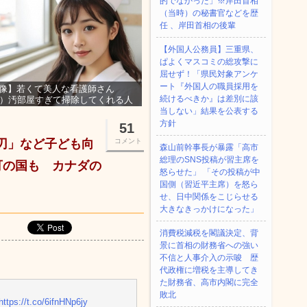
的でなかった」※岸田首相
（当時）の秘書官などを歴
任 、岸田首相の後輩
【外国人公務員】三重県、
ぱよくマスコミの総攻撃に
屈せず！「県民対象アンケ
ート『外国人の職員採用を
像】若くて美人な看護師さん
続けるべきか』は差別に該
3）汚部屋すぎて掃除してくれる人
集ｗｗｗ
当しない」結果を公表する
方針
51
の刃」など子ども向
コメント
森山前幹事長が暴露「高市
総理のSNS投稿が習主席を
可の国も カナダの
怒らせた」 「その投稿が中
国側（習近平主席）を怒ら
せ、日中関係をこじらせる
大きなきっかけになった」
消費税減税を閣議決定、背
景に首相の財務省への強い
不信と人事介入の示唆 歴
代政権に増税を主導してき
た財務省、高市内閣に完全
敗北
https://t.co/6ifnHNp6jy