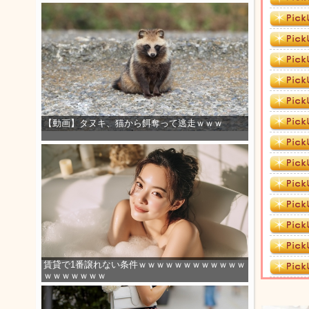
【動画】タヌキ、猫から餌奪って逃走ｗｗｗ
賃貸で1番譲れない条件ｗｗｗｗｗｗｗｗｗｗｗｗ
ｗｗｗｗｗｗｗ