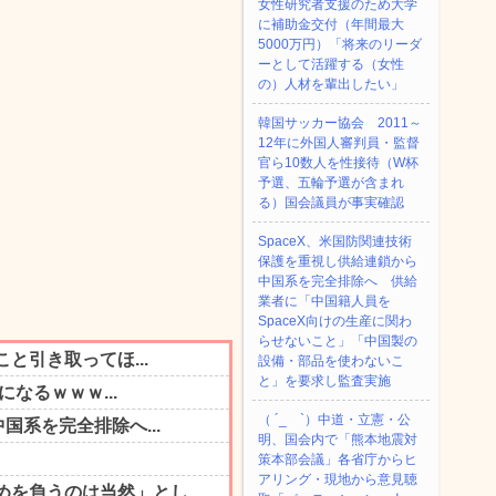
女性研究者支援のため大学
に補助金交付（年間最大
5000万円）「将来のリーダ
ーとして活躍する（女性
の）人材を輩出したい」
韓国サッカー協会 2011～
12年に外国人審判員・監督
官ら10数人を性接待（W杯
予選、五輪予選が含まれ
る）国会議員が事実確認
SpaceX、米国防関連技術
保護を重視し供給連鎖から
中国系を完全排除へ 供給
業者に「中国籍人員を
SpaceX向けの生産に関わ
らせないこと」「中国製の
設備・部品を使わないこ
と」を要求し監査実施
（ ´_ゝ`）中道・立憲・公
明、国会内で「熊本地震対
策本部会議」各省庁からヒ
アリング・現地から意見聴