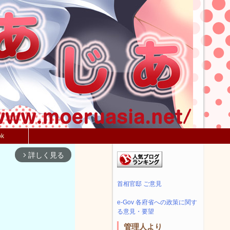
ok
詳しく見る
arrow_forward_ios
首相官邸 ご意見
e-Gov 各府省への政策に関す
る意見・要望
管理人より