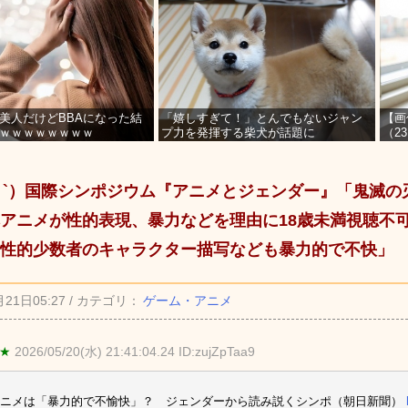
美人だけどBBAになった結
「嬉しすぎて！」とんでもないジャン
【画
ｗｗｗｗｗｗｗｗ
プ力を発揮する柴犬が話題に
（2
を募
_ゝ`）国際シンポジウム『アニメとジェンダー』「鬼滅
アニメが性的表現、暴力などを理由に18歳未満視聴不
性的少数者のキャラクター描写なども暴力的で不快」
月21日05:27 / カテゴリ：
ゲーム・アニメ
 ★
2026/05/20(水) 21:41:04.24 ID:zujZpTaa9
アニメは「暴力的で不愉快」？ ジェンダーから読み説くシンポ（朝日新聞）