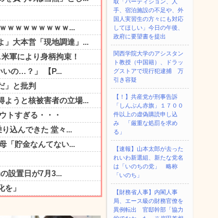
取「パーティション、人
手、宿泊施設の不足や、外
国人実習生の方々にも対応
してほしい」今日の午後、
政府に要望書を提出
関西学院大学のアシスタン
ト教授（中国籍）、ドラッ
グストアで現行犯逮捕 万
引き容疑
【！】共産党が刑事告訴
「しんぶん赤旗」１７００
件以上の虚偽購読申し込
み 「厳重な処罰を求め
る」
【速報】山本太郎が去った
れいわ新選組、新たな党名
は「いのちの党」 略称
「いのち」
【財務省人事】内閣人事
局、エース級の財務官僚を
異例転出 官邸幹部「協力