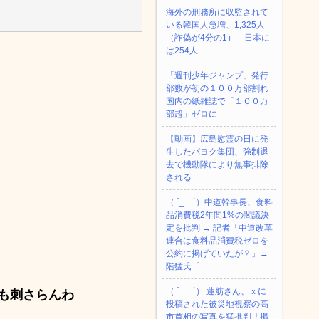
海外の刑務所に収監されて
いる韓国人急増、1,325人
（詐偽が4分の1） 日本に
は254人
「週刊少年ジャンプ」発行
部数が初の１００万部割れ
国内の紙雑誌で「１００万
部超」ゼロに
【動画】広島慰霊の日に発
生したパヨク集団、強制退
去で機動隊により無事排除
される
（ ´_ゝ`）中道幹事長、食料
品消費税2年間1%の閣議決
定を批判 → 記者「中道改革
連合は食料品消費税ゼロを
公約に掲げていたが？」→
階猛氏「
（ ´_ゝ`） 蓮舫さん、ｘに
も刺さらんわ
投稿された被災地視察の高
市首相の写真を猛批判「掲