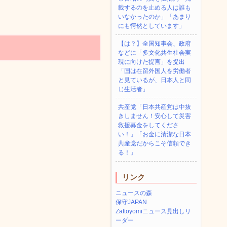
載するのを止める人は誰も
いなかったのか」「あまり
にも愕然としています」
【は？】全国知事会、政府
などに「多文化共生社会実
現に向けた提言」を提出
「国は在留外国人を労働者
と見ているが、日本人と同
じ生活者」
共産党「日本共産党は中抜
きしません！安心して災害
救援募金をしてくださ
い！」「お金に清潔な日本
共産党だからこそ信頼でき
る！」
リンク
ニュースの森
保守JAPAN
Zattoyomiニュース見出しリ
ーダー