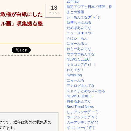
2chnavi
13
特定アジアと日本／情強！良
まとめ速報
党政権が白紙にした
コメント
いーあんてな(#ﾟｗﾟ)
我無ちゃんねる
セル画」収集拠点整
だめぽあんてな
ニュース★３つ！
☆にゅーもふ
にゅーぷる☆
ねらーあんてな
ウホウホあんてな
NEWS SELECT
キタコレ(ﾟ∀ﾟ)！！
わくてか！
NewsLog
にゅーぷろ
アナログあんてな
２ｃｈまとめちゃんねる
NEWS CHOICE
特亜流あんてな
Best Trend News
しぃアンテナ(*ﾟーﾟ)
つーアンテナ(*ﾟ∀ﾟ)
けます。近年は海外の収集家の
のーアンテナ(ﾟAﾟ* )
立てます。
ギコにゅー(,,ﾟДﾟ)