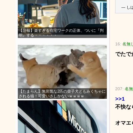
— しば
【悲報】楽すぎる在宅ワークの正体、ついに『判
明』する・・・・・・
16:
名無
でたで
207:
名無
【たまらん】無邪気な2匹の柴子犬ともみくちゃに
される猫！可愛いさしかないｗｗｗｗ
>>1
不快な
オマエ