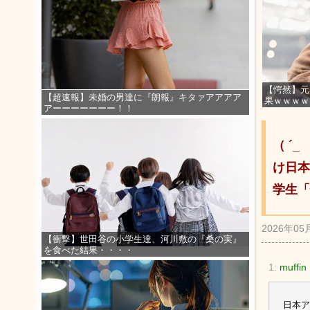
【愕然】元
【超速報】未婚の男達に『朗報』キタァアアアア
果ｗｗｗｗ
アーーーーーーー！！
（ ´
け日本
学生「
2026年05
【衝撃】世田谷の小学生達、河川敷の『桑の実』
を食べた結果・・・・
1:
muffin
日本