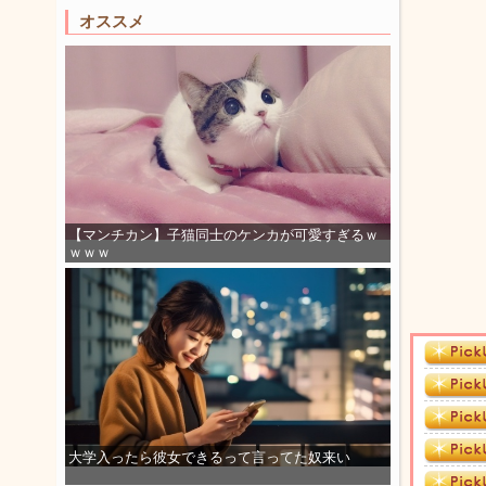
オススメ
【マンチカン】子猫同士のケンカが可愛すぎるｗ
ｗｗｗ
大学入ったら彼女できるって言ってた奴来い