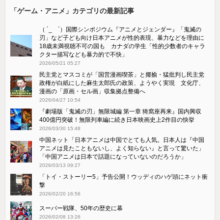
「ゲーム・アニメ」カテゴリの最新記事
（ ´_ゝ`）国際シンポジウム『アニメとジェンダー』「鬼滅の
刃」など子ども向け日本アニメが性的表現、暴力などを理由に
18歳未満視聴不可の国も カナダの学生「性的少数者のキャラ
クター描写なども暴力的で不快」
2026/05/21 05:27
民主党とマスコミが「国営漫画喫茶」と揶揄・猛批判し民主党
政権が白紙にした麻生太郎氏の政策、ようやく実現 文化庁、
漫画の「原画・セル画」収集拠点整備へ
2026/04/27 10:54
『劇場版「鬼滅の刃」無限城編 第一章 猗窩座再来』国内興収
400億円突破！無限列車編に続き日本映画史上2作目の快挙
2026/03/30 15:48
中国ネット「日本アニメは中国でとても人気。日本人は『中国
アニメは見たこともないし、よく知らない』と言って驚いた」
「中国アニメは日本で話題になっていないのだろうか」
2026/03/13 09:27
「トイ・ストーリー5」予告公開！ウッディのハゲ頭にネット衝
撃
2026/02/20 16:56
スーパー戦隊、50年の歴史に幕
2026/02/08 13:26