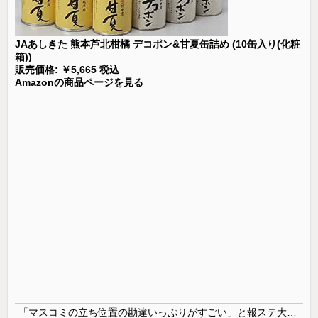
JAあしきた 熊本芦北柑橘 デコポン&甘夏缶詰め (10缶入り(化粧
箱))
販売価格: ￥5,665 税込
Amazonの商品ページを見る
「マスコミの立ち位置の勘違いっぷりがすごい」と報ステ大越キャスターの台詞に視聴者絶句、高市とトランプを同列視させようという思惑がひしひしと