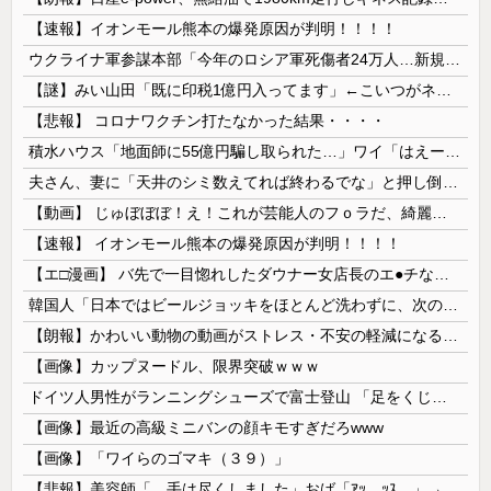
【速報】イオンモール熊本の爆発原因が判明！！！！
ウクライナ軍参謀本部「今年のロシア軍死傷者24万人…新規兵力の募集規模を上回る」！
【謎】みい山田「既に印税1億円入ってます」←こいつがネットの叩き程度にムキになる理由
【悲報】 コロナワクチン打たなかった結果・・・・
積水ハウス「地面師に55億円騙し取られた…」ワイ「はえーかわいそう…会社滅茶苦茶やろなぁ」→
夫さん、妻に「天井のシミ数えてれば終わるでな」と押し倒されて性行為 → 凄いことになるｗｗｗｗｗ
【動画】 じゅぼぼぼ！え！これが芸能人のフｏラだ、綺麗な顔とお口でこんなことしているだ 笑
【速報】 イオンモール熊本の爆発原因が判明！！！！
【エ□漫画】 バ先で一目惚れしたダウナー女店長のエ●チなサービスで給料0円…！弱点チクビ責めでイカせまくってわからせる…！
韓国人「日本ではビールジョッキをほとんど洗わずに、次の客に出すんだ！ これが証拠の映像だ!!」……あー、なるほどですねー。韓国には「アレ」がないんだ？
【朗報】かわいい動物の動画がストレス・不安の軽減になる可能性。英大学の研究で実証
【画像】カップヌードル、限界突破ｗｗｗ
ドイツ人男性がランニングシューズで富士登山 「足をくじいて動けない」
【画像】最近の高級ミニバンの顔キモすぎだろwww
【画像】「ワイらのゴマキ（３９）」
【悲報】美容師「…手は尽くしました」おば「ｱｯ…ｯｽ…」→