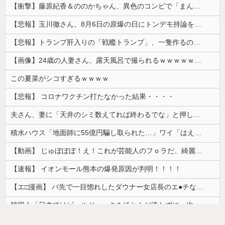
【衝撃】藤原紀香＆ののかちゃん、異色のコンビで「まんが日本昔ばなし」を舞台化してしまう
【悲報】玉川徹さん、8月6日の原爆の日にトンデモ持論を展開し物議… → ネット「それ、今日言うことなのか…？」ｗｗｗｗｗｗｗｗｗｗｗｗｗ
【悲報】トランプ肝入りの「戦艦トランプ」、一隻作るのに4兆円かかる模様wwwwwww
【画像】24歳の人妻さん、露天風呂で撮られるｗｗｗｗｗｗｗｗｗｗｗｗｗｗｗｗｗ
この夏菜がシコすぎるｗｗｗｗ
【悲報】 コロナワクチン打たなかった結果・・・・
夫さん、妻に「天井のシミ数えてれば終わるでな」と押し倒されて性行為 → 凄いことになるｗｗｗｗｗ
積水ハウス「地面師に55億円騙し取られた…」ワイ「はえーかわいそう…会社滅茶苦茶やろなぁ」→
【動画】 じゅぼぼぼ！え！これが芸能人のフｏラだ、綺麗な顔とお口でこんなことしているだ 笑
【速報】 イオンモール熊本の爆発原因が判明！！！！
【エ□漫画】 バ先で一目惚れしたダウナー女店長のエ●チなサービスで給料0円…！弱点チクビ責めでイカせまくってわからせる…！
韓国人「日本ではビールジョッキをほとんど洗わずに、次の客に出すんだ！ これが証拠の映像だ!!」……あー、なるほどですねー。韓国には「アレ」がないんだ？
【朗報】かわいい動物の動画がストレス・不安の軽減になる可能性。英大学の研究で実証