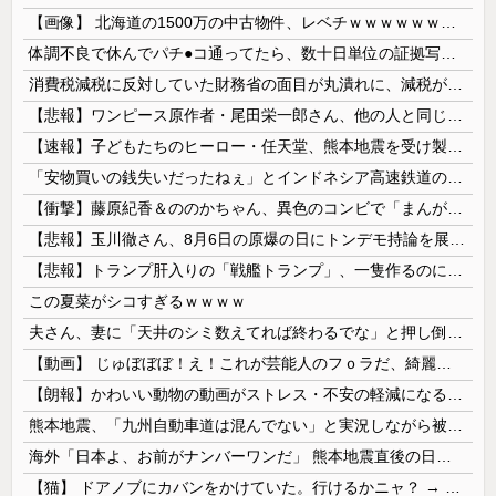
【画像】 北海道の1500万の中古物件、レベチｗｗｗｗｗｗｗｗｗｗｗｗｗｗｗｗｗｗｗｗ
体調不良で休んでパチ●コ通ってたら、数十日単位の証拠写真撮られて会社クビになった
消費税減税に反対していた財務省の面目が丸潰れに、減税が決まった途端に市場が動き出したが……
【悲報】ワンピース原作者・尾田栄一郎さん、他の人と同じ「漫画家」という肩書きに不満
【速報】子どもたちのヒーロー・任天堂、熊本地震を受け製品修理は無償対応（災害救助法適用地域） 義援金5000万円寄付
「安物買いの銭失いだったねぇ」とインドネシア高速鉄道の最終処分に日本側騒然、国家予算は使わないというと何が財源なんだ？
【衝撃】藤原紀香＆ののかちゃん、異色のコンビで「まんが日本昔ばなし」を舞台化してしまう
【悲報】玉川徹さん、8月6日の原爆の日にトンデモ持論を展開し物議… → ネット「それ、今日言うことなのか…？」ｗｗｗｗｗｗｗｗｗｗｗｗｗ
【悲報】トランプ肝入りの「戦艦トランプ」、一隻作るのに4兆円かかる模様wwwwwww
この夏菜がシコすぎるｗｗｗｗ
夫さん、妻に「天井のシミ数えてれば終わるでな」と押し倒されて性行為 → 凄いことになるｗｗｗｗｗ
【動画】 じゅぼぼぼ！え！これが芸能人のフｏラだ、綺麗な顔とお口でこんなことしているだ 笑
【朗報】かわいい動物の動画がストレス・不安の軽減になる可能性。英大学の研究で実証
熊本地震、「九州自動車道は混んでない」と実況しながら被災地へ向かう有名アナなどに批判殺到 全国紙記者「最新の状況をいち早く伝えることは報道機関としての責務」「情報を取り上げることには大きな意義がある」
海外「日本よ、お前がナンバーワンだ」 熊本地震直後の日本の対応のスピードに世界が衝撃
【猫】 ドアノブにカバンをかけていた。行けるかニャ？ → 猫はこうなります…