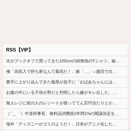
RSS【VIP】
夫がブックオフで買ってきた100cmの紺無地のTシャツ、袖の付き方とか胸元が明らかに女児用
俺「高収入で持ち家なんて最高だ！」嫁「…」→婚活で出会った理想の相手と結婚した後、思わぬ現実を知り…
勝手に上がり込んできた義母が息子に「おばあちゃんにはお帰りなさいでしょ？」と言った。息子は「ここは僕とママとパパのお家だから、お邪魔しますって言...
お腹の中にいる子供が男だと判明したら嫁がキレ出した。嫁はどうしても女が欲しかったらしく...
無人レジに前の人のレシートが残っててん百円当たりとか書かれた当たり券だったが店員がさっと取ってった
（ ´_ゝ`）中道幹事長、食料品消費税2年間1%の閣議決定を批判 → 記者「中道改革連合は食料品消費税ゼロを公約に掲げていたが？」→ 階猛氏「
海外「ディズニーがゴミのようだ！」日本がアニメ化した米人気SF作品に絶賛の声が殺到中