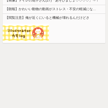
【画像】トイレの花子さん(27)「あそびましょ♡♡♡♡」⇒！
【朗報】かわいい動物の動画がストレス・不安の軽減になる可能性。英大学の研究で実証
【閲覧注意】俺が近くにいると機械が壊れるんだけどさ