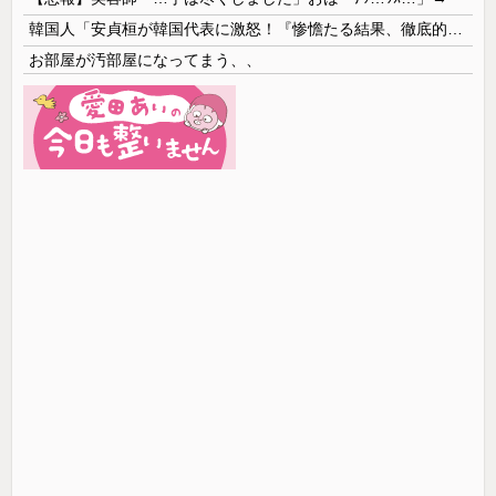
韓国人「安貞桓が韓国代表に激怒！『惨憺たる結果、徹底的な刷新が必要だ』と監督や協会を痛烈批判」
お部屋が汚部屋になってまう、、