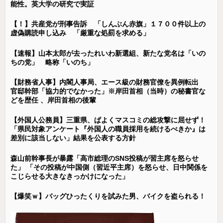
能性。英大学の研究で実証
【！】共産党が刑事告訴 「しんぶん赤旗」１７００件以上の
虚偽購読申し込み 「厳重な処罰を求める」
【速報】山本太郎が去ったれいわ新選組、新たな党名は「いの
ちの党」 略称「いのち」
【財務省人事】内閣人事局、エース級の財務官僚を異例転出
官邸幹部「協力的でなかった」※岸田首相（当時）の秘書官な
どを歴任 、岸田首相の後輩
【外国人公務員】三重県、ぱよくマスコミの総攻撃に屈せず！
「県民対象アンケート『外国人の職員採用を続けるべきか』は
差別に該当しない」結果を公表する方針
森山前幹事長が暴露「高市総理のSNS投稿が習主席を怒らせ
た」 「その投稿が中国側（習近平主席）を怒らせ、日中関係を
こじらせる大きなきっかけになった」
【爆笑ｗ】バッグひったくりを試みた男、バイクを盗られる！