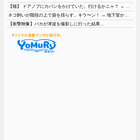
【猫】 ドアノブにカバンをかけていた。行けるかニャ？ → 猫はこうなります…
ネコ飼いが階段の上で袋を揺らす。キラ〜ン！ → 地下室からヤツが現れる…
【衝撃映像】バカが津波を撮影しに行った結果…