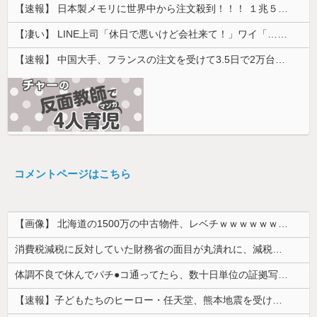
【速報】 日本製メモリに世界中から注文殺到！！！ １兆５０００億円で工場増築へ
【凄い】 LINE上司「休日で悪いけど会社来て！」ワイ「…無視」上司「マジでヤバいから！」←その結果ｗｗｗｗｗ
【速報】 中国大手、フランスの注文を受けて3.5日で2万台のエアコンを製造し出荷完了「毎度アル♡」
コメントページはこちら
【画像】 北海道の1500万の中古物件、レベチｗｗｗｗｗｗｗｗｗｗｗｗｗｗｗｗｗｗｗｗ
消費税減税に反対していた財務省の面目が丸潰れに、減税が決まった途端に市場が動き出したが……
体調不良で休んでパチ●コ通ってたら、数十日単位の証拠写真撮られて会社クビになった
【速報】子どもたちのヒーロー・任天堂、熊本地震を受け製品修理は無償対応（災害救助法適用地域） 義援金5000万円寄付