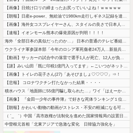
【画像】日焼け口リの締まったお尻っていいよね！ｗｗｗｗｗ
【朗報】日産e-power、無給油で1980km走行しギネス記録を達成...
【画像】海外女コスプレイヤーさん、スタイルの良さで日本人を圧倒してしま...
【速報】イオンモール熊本の爆発原因が判明！！！！
海外「全部日本の真似だったのか…」 日本の普通のテレビ番組が最新SNS...
ウクライナ軍参謀本部「今年のロシア軍死傷者24万人…新規兵力の募集規模...
【動画】サッカーの試合中の落雷で選手1人が死亡、12人が負傷した事故。
【謎】みい山田「既に印税1億円入ってます」←こいつがネットの叩き程度に...
【画像】トイレの花子さん(27)「あそびましょ♡♡♡♡」⇒！
【悲報】 コロナワクチン打たなかった結果・・・・
積水ハウス「地面師に55億円騙し取られた…」ワイ「はえーかわいそう…会...
【画像】 『金田一少年の事件簿』で好きな死体ランキング１位がこちら！
【朗報】かわいい動物の動画がストレス・不安の軽減になる可能性。英大学の...
（ ´_ゝ`）中国「高市政権が法制化を進めた国家情報局の設置日が7月3...
中曽根元首相「北東アジアで急激な変化 日韓協力強化を」