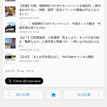
【悲報】中国、靖国神社でのポケモンイベントを猛批判 → 株式
会社ポケモン、削除・謝罪「該当イベントの開催は中止となり
ました」
2026/01/30 21:55
（ ´_ゝ`）靖国神社でポケモンイベント、中国ネット大騒ぎ「中
国市場を捨てたのか」
2026/01/29 13:23
【は？】立民衆議員、人気漫画「苺ましまろ」キャラ少女の絵
を「醜悪なもの」人身売買と関連づけ「一掃しなければならな
い」
2025/12/09 15:24
【公式】「まんが日本昔ばなし」YouTubeチャンネル開設
2025/12/06 19:35
カテゴリ：
ゲーム・アニメ
home
前の記事
次の記事