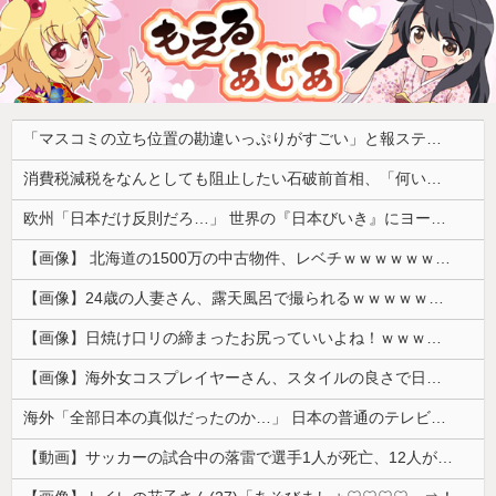
「マスコミの立ち位置の勘違いっぷりがすごい」と報ステ大越キャスターの台詞に視聴者絶句、高市とトランプを同列視させようという思惑がひしひしと
消費税減税をなんとしても阻止したい石破前首相、「何いってんのこいつ」と有権者をドン引きさせるよな屁理屈を……
欧州「日本だけ反則だろ…」 世界の『日本びいき』にヨーロッパ全土から不満の声
【画像】 北海道の1500万の中古物件、レベチｗｗｗｗｗｗｗｗｗｗｗｗｗｗｗｗｗｗｗｗ
【画像】24歳の人妻さん、露天風呂で撮られるｗｗｗｗｗｗｗｗｗｗｗｗｗｗｗｗｗ
【画像】日焼け口リの締まったお尻っていいよね！ｗｗｗｗｗ
【画像】海外女コスプレイヤーさん、スタイルの良さで日本人を圧倒してしまう 【Pickup06072001】
海外「全部日本の真似だったのか…」 日本の普通のテレビ番組が最新SNSの数十年先を行っていたと話題に
【動画】サッカーの試合中の落雷で選手1人が死亡、12人が負傷した事故。