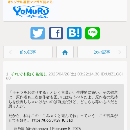
home
前の記事
次の記事
1:
それでも動く名無し
2025/04/26(土) 03:22:14.36 ID:UdZ1G6I
u0
「キャラをお借りする」という言葉が、生理的に嫌い。その敬意
は、原作者も二次創作者も互いにはらうべきだよ。原作者の気持
ちを侵害しちゃいけないのは前提だけど、どちらも尊いものだと
思うんだ。
だから、私はこの「こみゃくと遊んでね」っていう、この言葉が
とても好き。
https://t.co/JP2vHCiJ1d
— 鹿乃屋 (@shikanoya_)
February 5, 2025