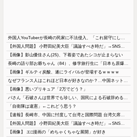
外国人YouTuberが長崎の民家に不法侵入、「これ留守にしてるだけじゃないの？」と激怒する人が続出中
【外国人問題】 小野田紀美大臣「議論すべき時だ」→SNS「まだ議論もしてなかったんだ...」→小野田大臣「これが進歩状況です」めちゃくちゃ仕事して...
【画像】影山優佳さん(25)、下着姿であたシコが止まらない
長崎の語り部お爺ちゃん（84）、修学旅行生に「日本も原爆を持たないと負ける」と言われびっくり！ 被団協代表（85）も中学生に「核を持たないで日本...
【画像】ギルティ炭酸、遂にライバルが登場するｗｗｗｗ
なぜフランス人はこれほど日本が好きなのか？…中国ネット「中国と北朝鮮を除いて日本が好き」！
【画像】悪いプリキュア「2万でどう？」
パさん「石破さんは世界でも珍しい、国民による石破辞めるなデモが自然発生した総理大臣です」
「自衛隊は違憲」←これどう思う？
【速報】長崎市、中国に忖度して台湾と国際問題 台湾欠席「指定座席を使節団区域外にされた」と抗議
【外国人問題】 小野田紀美大臣「議論すべき時だ」→SNS「まだ議論もしてなかったんだ...」→小野田大臣「これが進歩状況です」めちゃくちゃ仕事して...
【画像】 エ□漫画の「めちゃくちゃな展開」が好き