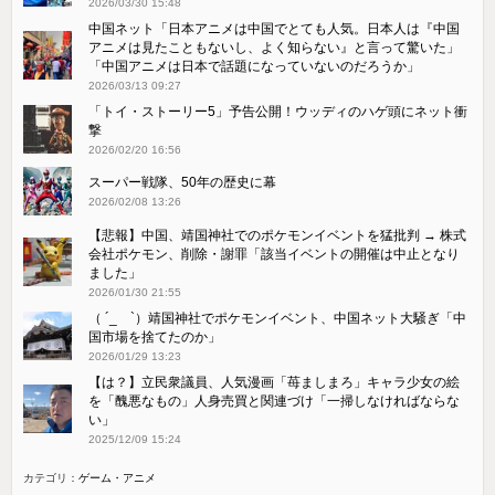
2026/03/30 15:48
中国ネット「日本アニメは中国でとても人気。日本人は『中国
アニメは見たこともないし、よく知らない』と言って驚いた」
「中国アニメは日本で話題になっていないのだろうか」
2026/03/13 09:27
「トイ・ストーリー5」予告公開！ウッディのハゲ頭にネット衝
撃
2026/02/20 16:56
スーパー戦隊、50年の歴史に幕
2026/02/08 13:26
【悲報】中国、靖国神社でのポケモンイベントを猛批判 → 株式
会社ポケモン、削除・謝罪「該当イベントの開催は中止となり
ました」
2026/01/30 21:55
（ ´_ゝ`）靖国神社でポケモンイベント、中国ネット大騒ぎ「中
国市場を捨てたのか」
2026/01/29 13:23
【は？】立民衆議員、人気漫画「苺ましまろ」キャラ少女の絵
を「醜悪なもの」人身売買と関連づけ「一掃しなければならな
い」
2025/12/09 15:24
カテゴリ：
ゲーム・アニメ