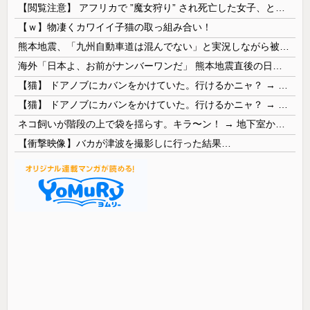
【閲覧注意】 アフリカで ”魔女狩り” され死亡した女子、とんでもなくエ□い体してると話題に
【ｗ】物凄くカワイイ子猫の取っ組み合い！
熊本地震、「九州自動車道は混んでない」と実況しながら被災地へ向かう有名アナなどに批判殺到 全国紙記者「最新の状況をいち早く伝えることは報道機関としての責務」「情報を取り上げることには大きな意義がある」
海外「日本よ、お前がナンバーワンだ」 熊本地震直後の日本の対応のスピードに世界が衝撃
【猫】 ドアノブにカバンをかけていた。行けるかニャ？ → 猫はこうなります…
【猫】 ドアノブにカバンをかけていた。行けるかニャ？ → 猫はこうなります…
ネコ飼いが階段の上で袋を揺らす。キラ〜ン！ → 地下室からヤツが現れる…
【衝撃映像】バカが津波を撮影しに行った結果…