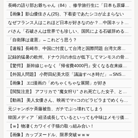
長崎の語り部お爺ちゃん（84）、修学旅行生に「日本も原爆を持たないと負ける」と言われびっくり！ 被団協代表（85）も中学生に「核を持たないで日本...
【画像】影山優佳さん(25)、下着姿であたシコが止まらない
なぜフランス人はこれほど日本が好きなのか？…中国ネット「中国と北朝鮮を除いて日本が好き」！
パさん「石破さんは世界でも珍しい、国民による石破辞めるなデモが自然発生した総理大臣です」
「自衛隊は違憲」←これどう思う？
【速報】長崎市、中国に忖度して台湾と国際問題 台湾欠席「指定座席を使節団区域外にされた」と抗議
記録的猛暑の欧州、ドナウ川の水位が低下してマンモスの骨や沈没したドイツ軍の戦艦が出現
【驚愕】 新幹線じゃなく『帰省費4000円』安くなる在来線で帰省した結果ｗｗｗｗｗ
【外国人問題】 小野田紀美大臣「議論すべき時だ」→SNS「まだ議論もしてなかったんだ...」→小野田大臣「これが進歩状況です」めちゃくちゃ仕事して...
【画像】 エ□漫画の「めちゃくちゃな展開」が好き
【閲覧注意】 アフリカで ”魔女狩り” され死亡した女子、とんでもなくエ□い体してると話題に
【動画】 美人女優さん、映画でマ○コのビラビラまでめくらせてしまうｗｗｗｗｗｗ
元ジャンポケ斉藤被告、ガチでぶっ壊れてしまう
韓国メディア「経済成長しているといっても中味はメモリ価格だけ。雇用増加見通しが半減してしまった」……韓国の内需不況は根強い状況っすね
【ｗ】物凄くカワイイ子猫の取っ組み合い！
【画像】カップヌードル、限界突破ｗｗｗ