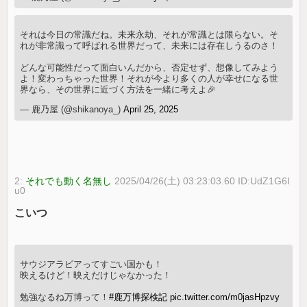
それは今日の常識だね。未来永劫、それが常識とは限らない。そ
れが非常識って呼ばれる世界だって、未来には存在しうるのさ！
どんな可能性だって面白いんだから、否定せず、想像してみよう
よ！変わっちゃった世界！それが今より多くの人が幸せになる世
界なら、その世界に近づく方法を一緒に考えよ🎉
— 鹿乃屋 (@shikanoya_)
April 25, 2025
2:
それでも動く名無し
2025/04/26(土) 03:23:03.60 ID:UdZ1G6I
u0
こいつ
サウジアラビアってすごい国かも！
映えるけど！映えだけじゃなかった！
勉強なるね万博って！
#鹿万博探検記
pic.twitter.com/m0jasHpzvy