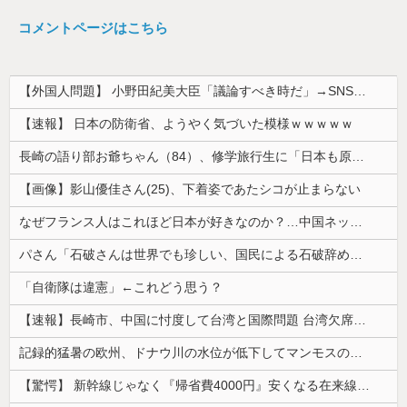
コメントページはこちら
【外国人問題】 小野田紀美大臣「議論すべき時だ」→SNS「まだ議論もしてなかったんだ...」→小野田大臣「これが進歩状況です」めちゃくちゃ仕事して...
【速報】 日本の防衛省、ようやく気づいた模様ｗｗｗｗｗ
長崎の語り部お爺ちゃん（84）、修学旅行生に「日本も原爆を持たないと負ける」と言われびっくり！ 被団協代表（85）も中学生に「核を持たないで日本...
【画像】影山優佳さん(25)、下着姿であたシコが止まらない
なぜフランス人はこれほど日本が好きなのか？…中国ネット「中国と北朝鮮を除いて日本が好き」！
パさん「石破さんは世界でも珍しい、国民による石破辞めるなデモが自然発生した総理大臣です」
「自衛隊は違憲」←これどう思う？
【速報】長崎市、中国に忖度して台湾と国際問題 台湾欠席「指定座席を使節団区域外にされた」と抗議
記録的猛暑の欧州、ドナウ川の水位が低下してマンモスの骨や沈没したドイツ軍の戦艦が出現
【驚愕】 新幹線じゃなく『帰省費4000円』安くなる在来線で帰省した結果ｗｗｗｗｗ