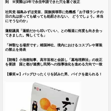
到 ※実際は3年で永住申請できた穴を塞ぐ改正
社民党 福島みずほ党首、国旗損壊罪に危機感「お子様ランチの
日の丸は折っても破っても処罰されない、 どうでしょう。本当
にそうなのか」
蓮舫議員「蓮舫だから叩いていい、との報道に何度も向き合っ
てきました。悔しくても」
「神聖なる場所です」靖国神社、境内におけるコスプレや軍装
の禁止を発表
【朗報】小池都知事、高市首相と会談し「墓地埋葬法」の改正
を要請 国と都が連携し民間への指導強化を進める方向で一致
【爆笑ｗ】バッグひったくりを試みた男、バイクを盗られる！