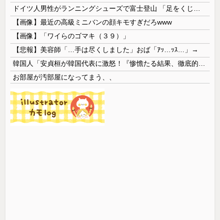
ドイツ人男性がランニングシューズで富士登山 「足をくじいて動けない」
【画像】最近の高級ミニバンの顔キモすぎだろwww
【画像】「ワイらのゴマキ（３９）」
【悲報】美容師「…手は尽くしました」おば「ｱｯ…ｯｽ…」→
韓国人「安貞桓が韓国代表に激怒！『惨憺たる結果、徹底的な刷新が必要だ』と監督や協会を痛烈批判」
お部屋が汚部屋になってまう、、