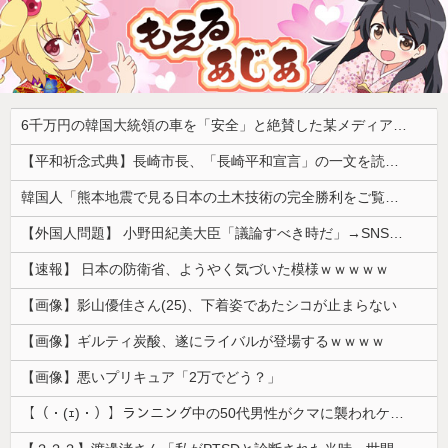
6千万円の韓国大統領の車を「安全」と絶賛した某メディア、高市首相の3千万円の車に対しては……
【平和祈念式典】長崎市長、「長崎平和宣言」の一文を読み飛ばす 「NPTの義務を履行し、核軍縮に向け着実に前進することを求めます」
韓国人「熊本地震で見る日本の土木技術の完全勝利をご覧ください」→「これはすごいわ」「こういうのを見ると日本人は何か適当に作る感じがしない・・・」...
【外国人問題】 小野田紀美大臣「議論すべき時だ」→SNS「まだ議論もしてなかったんだ...」→小野田大臣「これが進歩状況です」めちゃくちゃ仕事して...
【速報】 日本の防衛省、ようやく気づいた模様ｗｗｗｗｗ
【画像】影山優佳さん(25)、下着姿であたシコが止まらない
【画像】ギルティ炭酸、遂にライバルが登場するｗｗｗｗ
【画像】悪いプリキュア「2万でどう？」
【（・(ｪ)・）】ランニング中の50代男性がクマに襲われケガ 体長約1.3メートルのツキノワグマに腕や足をかまれる 岐阜・高山市