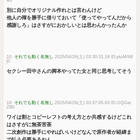
別に自分でオリジナル作れとは言わんけど
他人の褌を勝手に借りておいて「使ってやってんだから
感謝しろ」はさすがにおかしいとは思わんかったんか
10:
それでも動く名無し
2025/04/26(土) 03:30:31.18 ID:ptuM/Wl
j0
セクシー田中さんの脚本やってた女と同じ思考してそう
16:
それでも動く名無し
2025/04/26(土) 03:37:05.63 ID:/1QGat
ZB0
ワイは割とコピーレフトの考え方とか共感するけどこれ
はさすがに無茶苦茶
二次創作は勝手にやればいいけどなんで原作者が経緯ま
で払う必要あるねん