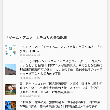
「ゲーム・アニメ」カテゴリの最新記事
インドネシアに「ドラえもん」という名前の市民が16人、「の
び太」は181人
2026/08/08 14:43
（ ´_ゝ`）国際シンポジウム『アニメとジェンダー』「鬼滅の
刃」など子ども向け日本アニメが性的表現、暴力などを理由に
18歳未満視聴不可の国も カナダの学生「性的少数者のキャラ
クター描写なども暴力的で不快」
2026/05/21 05:27
民主党とマスコミが「国営漫画喫茶」と揶揄・猛批判し民主党
政権が白紙にした麻生太郎氏の政策、ようやく実現 文化庁、
漫画の「原画・セル画」収集拠点整備へ
2026/04/27 10:54
『劇場版「鬼滅の刃」無限城編 第一章 猗窩座再来』国内興収
400億円突破！無限列車編に続き日本映画史上2作目の快挙