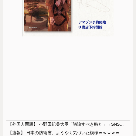
【外国人問題】 小野田紀美大臣「議論すべき時だ」→SNS「まだ議論もしてなかったんだ...」→小野田大臣「これが進歩状況です」めちゃくちゃ仕事して...
【速報】 日本の防衛省、ようやく気づいた模様ｗｗｗｗｗ