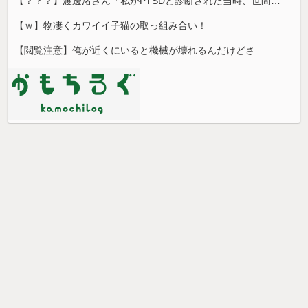
【？？？】渡邊渚さん「私がPTSDと診断された当時、世間はまだPTSDという言葉は浸透されていませんでした」
【ｗ】物凄くカワイイ子猫の取っ組み合い！
【閲覧注意】俺が近くにいると機械が壊れるんだけどさ