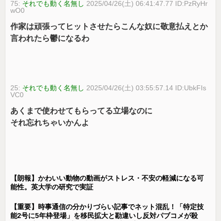
75:
それでも動く名無し
2025/04/26(土) 06:41:47.77 ID:PzRyHr
wO0
作家は頑張ってヒットさせたらこんな奴に敬意払えとか
言われたら鬱になるわ
25:
それでも動く名無し
2025/04/26(土) 03:55:57.14 ID:UbkFIs
VC0
あくまで使わせてもらってる立場なのに
それ忘れちゃいかんよ
【朗報】かわいい動物の動画がストレス・不安の軽減になる可
能性。英大学の研究で実証
【重要】時事通信の分かりづらい記事でネット混乱！「特定技
能2号に5年枠登場」を移民拡大と勘違いし反対パブコメが殺