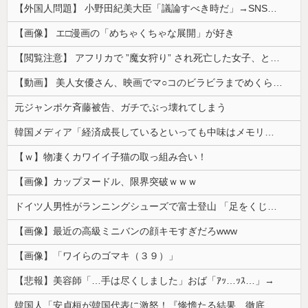
【外国人問題】 小野田紀美大臣「議論すべき時だ」→SNS「まだ議論もしてなかったんだ...」→小野田大臣「これが進歩状況です」めちゃくちゃ仕事して...
【画像】 エ□漫画の「めちゃくちゃな展開」が好き
【閲覧注意】 アフリカで ”魔女狩り” され死亡した女子、とんでもなくエ□い体してると話題に
【動画】 美人女優さん、映画でマ○コのビラビラまでめくらせてしまうｗｗｗｗｗｗ
元ジャンポケ斉藤被告、ガチでぶっ壊れてしまう
韓国メディア「経済成長しているといっても中味はメモリ価格だけ。雇用増加見通しが半減してしまった」……韓国の内需不況は根強い状況っすね
【ｗ】物凄くカワイイ子猫の取っ組み合い！
【画像】カップヌードル、限界突破ｗｗｗ
ドイツ人男性がランニングシューズで富士登山 「足をくじいて動けない」
【画像】最近の高級ミニバンの顔キモすぎだろwww
【画像】「ワイらのゴマキ（３９）」
【悲報】美容師「…手は尽くしました」おば「ｱｯ…ｯｽ…」→
韓国人「安貞桓が韓国代表に激怒！『惨憺たる結果、徹底的な刷新が必要だ』と監督や協会を痛烈批判」