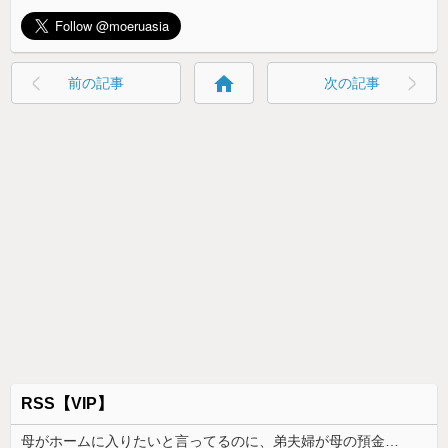
home
前の記事
次の記事
RSS【VIP】
母がホームに入りたいと言ってるのに、弟夫婦が母の預金は使わないでと言ってきた。我が弟ながら情けなくて溜息が出る