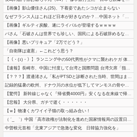
【画像】影山優佳さん(25)、下着姿であたシコが止まらない
なぜフランス人はこれほど日本が好きなのか？…中国ネット「中国と北朝鮮を...
【画像】ギルティ炭酸、遂にライバルが登場するｗｗｗｗ
パさん「石破さんは世界でも珍しい、国民による石破辞めるなデモが自然発生...
【画像】悪いプリキュア「2万でどう？」
「自衛隊は違憲」←これどう思う？
【（・(ｪ)・）】ランニング中の50代男性がクマに襲われケガ 体長約1...
【速報】長崎市、中国に忖度して台湾と国際問題 台湾欠席「指定座席を使節...
【？？？】渡邊渚さん「私がPTSDと診断された当時、世間はまだPTSD...
記録的猛暑の欧州、ドナウ川の水位が低下してマンモスの骨や沈没したドイツ...
【驚愕】 新幹線じゃなく『帰省費4000円』安くなる在来線で帰省した結...
【悲報】 大分県、ガチで逝く・・・・・・
【ｗ】物凄くカワイイ子猫の取っ組み合い！
（ ´_ゝ`）中国「高市政権が法制化を進めた国家情報局の設置日が7月3...
中曽根元首相「北東アジアで急激な変化 日韓協力強化を」