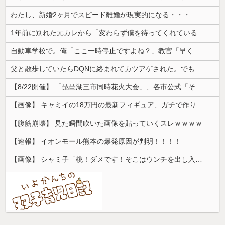
わたし、新婚2ヶ月でスピード離婚が現実的になる・・・
1年前に別れた元カレから「変わらず僕を待ってくれていると確信しています」とメールが届いた。別れの言葉は心の中の魔が言わせたとして復縁を求められ…
自動車学校で。俺「ここ一時停止ですよね？」教官「早く行け！」→指示どおり進んだ直後、バイクと衝突してしまい…
父と散歩していたらDQNに絡まれてカツアゲされた。でも父のまさかの行動で立場が一気に逆転して…
【8/22開催】 「琵琶湖三市同時花火大会」、各市公式「そんな花火大会は存在しない」→ 高価チケットを購入した人達がSNS阿鼻叫喚
【画像】 キャミイの18万円の最新フィギュア、ガチで作り込みがエグすぎる
【腹筋崩壊】 見た瞬間吹いた画像を貼っていくスレｗｗｗｗ
【速報】 イオンモール熊本の爆発原因が判明！！！！
【画像】 シャミ子「桃！ダメです！そこはウンチを出し入れする穴です！」