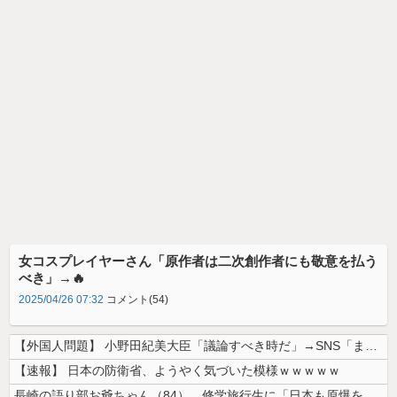
女コスプレイヤーさん「原作者は二次創作者にも敬意を払う
べき」→🔥
2025/04/26 07:32
コメント(54)
【外国人問題】 小野田紀美大臣「議論すべき時だ」→SNS「まだ議論もし...
【速報】 日本の防衛省、ようやく気づいた模様ｗｗｗｗｗ
長崎の語り部お爺ちゃん（84）、修学旅行生に「日本も原爆を持たないと負...