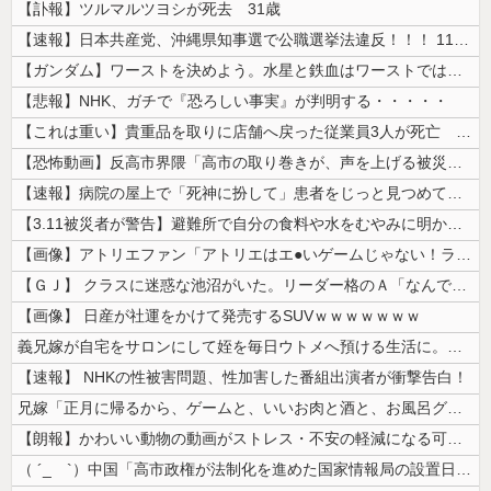
【訃報】ツルマルツヨシが死去 31歳
【速報】日本共産党、沖縄県知事選で公職選挙法違反！！！ 110番通報さ...
【ガンダム】ワーストを決めよう。水星と鉄血はワーストではない。ageか...
【悲報】NHK、ガチで『恐ろしい事実』が判明する・・・・・
【これは重い】貴重品を取りに店舗へ戻った従業員3人が死亡 オンワードが...
【恐怖動画】反高市界隈「高市の取り巻きが、声を上げる被災地のおばちゃん...
【速報】病院の屋上で「死神に扮して」患者をじっと見つめていた男性を逮捕
【3.11被災者が警告】避難所で自分の食料や水をむやみに明かしてはいけ...
【画像】アトリエファン「アトリエはエ●いゲームじゃない！ライザを性的な...
【ＧＪ】 クラスに迷惑な池沼がいた。リーダー格のＡ「なんで支援学級に入...
【画像】 日産が社運をかけて発売するSUVｗｗｗｗｗｗｗ
義兄嫁が自宅をサロンにして姪を毎日ウトメへ預ける生活に。数年後、そのツ...
【速報】 NHKの性被害問題、性加害した番組出演者が衝撃告白！
兄嫁「正月に帰るから、ゲームと、いいお肉と酒と、お風呂グッズの準備しと...
【朗報】かわいい動物の動画がストレス・不安の軽減になる可能性。英大学の...
（ ´_ゝ`）中国「高市政権が法制化を進めた国家情報局の設置日が7月3...