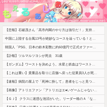
【悲報】石破茂さん「高市内閣のやり方は強引だ！」支持率下落の理由を指摘 → ﾈｯﾄ「お前が言うな」「鳥取県だけ減税無しで！」 ｗｗｗｗｗｗｗｗｗｗｗｗｗｗ
中国に上陸する台風13号が絶妙なコースを辿っている！と話題に、中国の重要都市の上に長々と居座り続けるルートで……
韓国人「PSG、日本の鈴木彩艶に約60億円で正式オファー・・・」→「あいつがそれほどなのか（ﾌﾞﾙﾌﾞﾙ）」「レギュラーとして出れるとは思わない...
【訃報】ツルマルツヨシが死去 31歳
【ガンダム】ワーストを決めよう。水星と鉄血はワーストではない。ageかジークアクスの２択だろ？
【これは重い】貴重品を取りに店舗へ戻った従業員3人が死亡 オンワードが再発防止策を発表
【速報】病院の屋上で「死神に扮して」患者をじっと見つめていた男性を逮捕
【画像】アトリエファン「アトリエはエ●いゲームじゃない！ライザを性的な目で見てる奴はにわか！」
【ＧＪ】 クラスに迷惑な池沼がいた。リーダー格のＡ「なんで支援学級に入れないんですか？」先生「背の高い低いと同じで、これも個性なの！差別は...