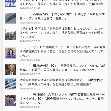
せられない。帰国するか他の国に行くかも選択肢」と落胆の声
2026/08/05 11:01
（ ´_ゝ`）石破前首相、きのう記者団に「日本は少子高齢化が世
界トップ。財政は世界で一番悪い」
2026/08/04 16:24
【テレビ】橋下徹氏「男系男子は重要かもしれないが、これ一
本やりでやっていけるのなら、世界各国の王室はすべてが残っ
ているはず」
2026/08/03 07:17
（ ´_ゝ`）サンモニ 膳場貴子アナ 高市首相の支持率下落の発言
＆消費減税方針表明に苦言「国会が国民の不安に応えてくれて
いない」
2026/08/02 20:43
（ ´_ゝ`）田原総一朗（92）、国家情報局について「いかにも胡
散臭い。結果的に国民を監視する事になるのではないか？」
2026/08/02 12:05
政府が目指す自衛隊の階級名変更（国際標準化）、自民党内か
ら「旧軍時代への回帰」など異論が噴出し実現困難に
2026/08/02 11:19
（ ´_ゝ`）毎日新聞「見てられない。高市早苗首相は政治が下手
くそすぎる。30年も国会議員をやっているのに、そもそも政治
家になっていない」
2026/08/01 20:41