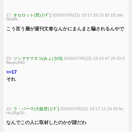
17:
オセロット(茸) [ﾆﾀﾞ]
2026/07/05(日) 19:17:26.15 ID:1ELMs
NhW0
こう言う層が週刊文春なんかにまんまと騙されるんやで
33:
ツシマヤマネコ(みょ) [US]
2026/07/05(日) 19:22:47.29 ID:S
BeqkUtX0
>>17
それ
15:
ラ・パーマ(大阪府) [ﾆﾀﾞ]
2026/07/05(日) 19:17:11.24 ID:Av
HnJRgO0
なんでこの人に取材したのかが謎だわ