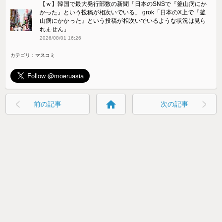
【ｗ】韓国で最大発行部数の新聞「日本のSNSで『釜山病にか
かった』という投稿が相次いでいる」 grok「日本のX上で『釜
山病にかかった』という投稿が相次いでいるような状況は見ら
れません」
2026/08/01 16:26
カテゴリ：
マスコミ
home
前の記事
次の記事