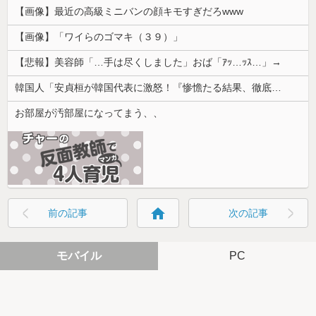
【画像】最近の高級ミニバンの顔キモすぎだろwww
【画像】「ワイらのゴマキ（３９）」
【悲報】美容師「…手は尽くしました」おば「ｱｯ…ｯｽ…」→
韓国人「安貞桓が韓国代表に激怒！『惨憺たる結果、徹底的な刷新が必要だ』と監督や協会を痛烈批判」
お部屋が汚部屋になってまう、、
home
前の記事
次の記事
モバイル
PC