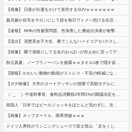
【画像】 日産が社運をかけて発売するSUVｗｗｗｗｗｗｗ
義兄嫁が自宅をサロンにして姪を毎日ウトメへ預ける生活に。数年後、そのツケが一気に回ってきて…
【速報】 NHKの性被害問題、性加害した番組出演者が衝撃告白！
【流出】 清楚系女子大生、裏でこんなハードコアセ○クスしてたとか嘘だろ…（動画あり）
【画像】 隣で居眠りしてる女のお○ぱいが控えめに言ってデカいｗｗｗ
秋元真夏、ノーブラノーパンを披露ｗｗタオル1枚で隠す姿がほぼA●女優・・
【朗報】かわいい動物の動画がストレス・不安の軽減になる可能性。英大学の研究で実証
【ガチ映像】 大学のヌードデッサンの授業で高額モデルに依頼したら○○○が凄すぎた動画、お前らの想像の20倍は凄い
（ ´_ゝ`）中道幹事長、食料品消費税2年間1%の閣議決定を批判 → 記者「中道改革連合は食料品消費税ゼロを公約に掲げていたが？」→ 階猛氏「
韓国人「日本ではビールジョッキをほとんど洗わずに、次の客に出すんだ！ これが証拠の映像だ!!」……あー、なるほどですねー。韓国には「アレ」がないんだ？
【画像】カップヌードル、限界突破ｗｗｗ
ドイツ人男性がランニングシューズで富士登山 「足をくじいて動けない」