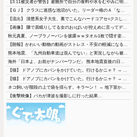
【3.11被災者が警告】避難所で自分の食料や水をむやみに明かしてはいけない理由
【ＧＪ】 クラスに迷惑な池沼がいた。リーダー格のＡ「なんで支援学級に入れないんですか？」先生「背の高い低いと同じで、これも個性なの！差別は...
【流出】 清楚系女子大生、裏でこんなハードコアセ○クスしてたとか嘘だろ…（動画あり）
【画像】 隣で居眠りしてる女のお○ぱいが控えめに言ってデカいｗｗｗ
秋元真夏、ノーブラノーパンを披露ｗｗタオル1枚で隠す姿がほぼA●女優・・
【朗報】かわいい動物の動画がストレス・不安の軽減になる可能性。英大学の研究で実証
熊本地震、「九州自動車道は混んでない」と実況しながら被災地へ向かう有名アナなどに批判殺到 全国紙記者「最新の状況をいち早く伝えることは報道機関としての責務」「情報を取り上げることには大きな意義がある」
海外「日本よ、お前がナンバーワンだ」 熊本地震直後の日本の対応のスピードに世界が衝撃
【猫】 ドアノブにカバンをかけていた。行けるかニャ？ → 猫はこうなります…
【猫】 ドアノブにカバンをかけていた。行けるかニャ？ → 猫はこうなります…
ネコ飼いが階段の上で袋を揺らす。キラ〜ン！ → 地下室からヤツが現れる…
【衝撃映像】バカが津波を撮影しに行った結果…