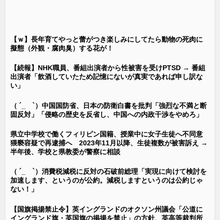
【ｗ】長年育てやっと蕾がつき楽しみにしてたら動物の死肉に
擬態（外観・腐肉臭）する花が！
【続報】NHK職員、番組出演者から性被害を受けPTSD → 番組
出演者「飲酒していたため記憶にないが真実であれば申し訳な
い」
（ ´_ゝ`）中国国防省、日本の防衛白書を批判「強烈な不満と断
固反対」「侵略の歴史を反省し、中国への内政干渉をやめろ」
県立中学校で働くフィリピン国籍、授業中に女子生徒へ不同意
猥褻容疑で再逮捕へ 2023年11月以降、生徒複数が被害訴え →
半年後、学校と県教委が警察に相談
（ ´_ゝ`）消費税減税に反対の石破前総理「実現に向けて検討を
加速します、というのが公約。減税しますというのは公約じゃ
ない！」
【国旗掲揚禁止令】英イングランドのオクソン州議会「公道に
イングランド旗・英国旗の掲揚を禁止」の方針、英高等裁判所