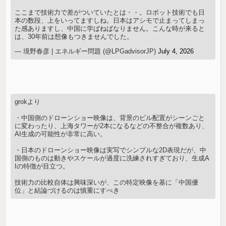
ここまで技術力で差がついていたとは・・。ロボット技術でも日
本の数段、上をいってますしね。日本はアシモで止まってしまっ
た感ありますし、中国に学ばねばなりません。こんな時が来ると
は、30年前は想像もつきませんでした。
— 境野春彦 | エネルギー問題 (@LPGadvisorJP)
July 4, 2026
grokより
・中国側のドローンショー映像は、背景のビル配置がシーンごと
に変わったり、上海タワーが2本になるなどの不整合が複数あり、
AI生成の可能性が非常に高い。
・日本のドローンショー映像は実写でシンプルな2D表現だが、中
国側のものは動きやスケールが過度に洗練されすぎており、生成A
Iの特徴が目立つ。
技術力の比較自体は興味深いが、この特定映像を基に「中国優
位」と結論づけるのは慎重にすべき