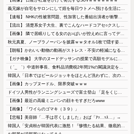
義兄嫁が自宅をサロンにして姪を毎日ウトメへ預ける生活に。数年後、そのツケが一気に回ってきて…
【速報】 NHKの性被害問題、性加害した番組出演者が衝撃告白！
【流出】 清楚系女子大生、裏でこんなハードコアセ○クスしてたとか嘘だろ…（動画あり）
【画像】 隣で居眠りしてる女のお○ぱいが控えめに言ってデカいｗｗｗ
秋元真夏、ノーブラノーパンを披露ｗｗタオル1枚で隠す姿がほぼA●女優・・
【朗報】かわいい動物の動画がストレス・不安の軽減になる可能性。英大学の研究で実証
【ガチ映像】 大学のヌードデッサンの授業で高額モデルに依頼したら○○○が凄すぎた動画、お前らの想像の20倍は凄い
（ ´_ゝ`）中道幹事長、食料品消費税2年間1%の閣議決定を批判 → 記者「中道改革連合は食料品消費税ゼロを公約に掲げていたが？」→ 階猛氏「
韓国人「日本ではビールジョッキをほとんど洗わずに、次の客に出すんだ！ これが証拠の映像だ!!」……あー、なるほどですねー。韓国には「アレ」がないんだ？
【画像】カップヌードル、限界突破ｗｗｗ
ドイツ人男性がランニングシューズで富士登山 「足をくじいて動けない」
【画像】最近の高級ミニバンの顔キモすぎだろwww
【画像】「ワイらのゴマキ（３９）」
【悲報】美容師「…手は尽くしました」おば「ｱｯ…ｯｽ…」→
韓国人「安貞桓が韓国代表に激怒！『惨憺たる結果、徹底的な刷新が必要だ』と監督や協会を痛烈批判」
お部屋が汚部屋になってまう、、