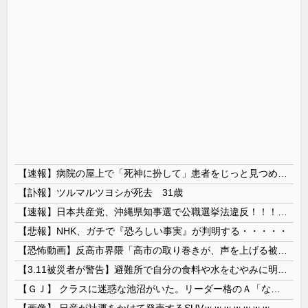
【速報】病院の屋上で「死神に扮して」患者をじっと見つめていた男性を逮捕
【訃報】ツルマルツヨシが死去 31歳
【速報】日本共産党、沖縄県知事選で公職選挙法違反！！！ 110番通報されても辞全くめない件
【悲報】NHK、ガチで『恐ろしい事実』が判明する・・・・・
【恐怖動画】反高市界隈「高市の取り巻きが、声を上げる被災地のおばちゃんに詰め寄ってるぅ！」→よく聞くと何やらヤバいことを言っていると話題に…
【3.11被災者が警告】避難所で自分の食料や水をむやみに明かしてはいけない理由
【ＧＪ】 クラスに迷惑な池沼がいた。リーダー格のＡ「なんで支援学級に入れないんですか？」先生「背の高い低いと同じで、これも個性なの！差別は...
【画像】 日産が社運をかけて発売するSUVｗｗｗｗｗｗｗ