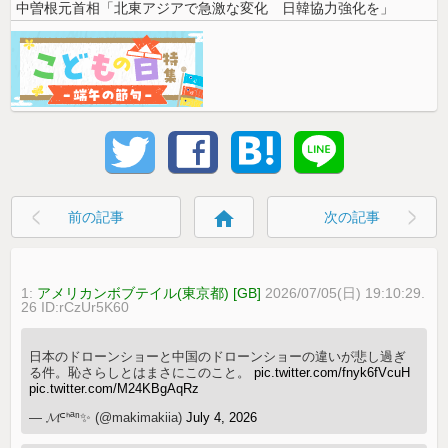
中曽根元首相「北東アジアで急激な変化 日韓協力強化を」
home
前の記事
次の記事
1:
アメリカンボブテイル(東京都) [GB]
2026/07/05(日) 19:10:29.
26 ID:rCzUr5K60
日本のドローンショーと中国のドローンショーの違いが悲し過ぎ
る件。恥さらしとはまさにこのこと。
pic.twitter.com/fnyk6fVcuH
pic.twitter.com/M24KBgAqRz
— 𝓜ᒼᑋªⁿ✨ (@makimakiia)
July 4, 2026