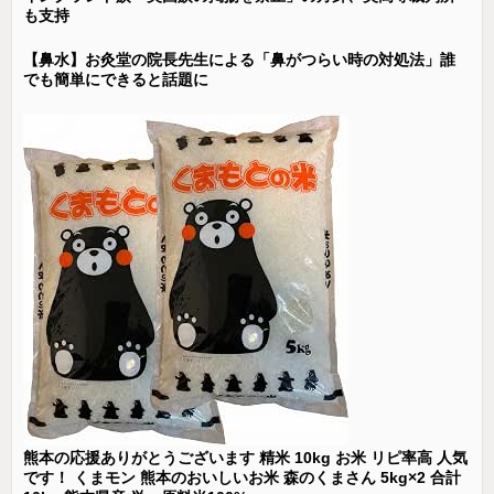
も支持
【鼻水】お灸堂の院長先生による「鼻がつらい時の対処法」誰
でも簡単にできると話題に
熊本の応援ありがとうございます 精米 10kg お米 リピ率高 人気
です！ くまモン 熊本のおいしいお米 森のくまさん 5kg×2 合計