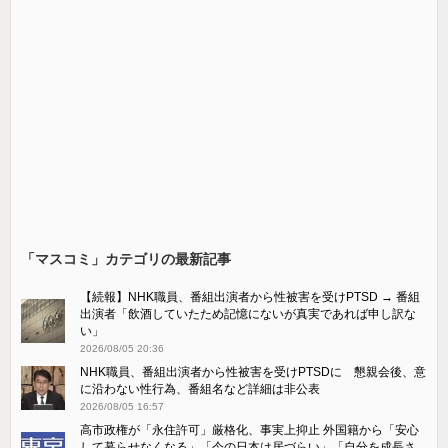
「マスコミ」カテゴリの最新記事
【続報】NHK職員、番組出演者から性被害を受けPTSD → 番組
出演者「飲酒していたため記憶にないが真実であれば申し訳な
い」
2026/08/05 20:36
NHK職員、番組出演者から性被害を受けPTSDに 懇親会後、意
に沿わない性行為、番組名など詳細は非公表
2026/08/05 16:57
高市政権が「永住許可」厳格化、事実上抑止 外国籍から「安心
して暮らせなくなる」「今の日本は居づらい」「自分を成長さ