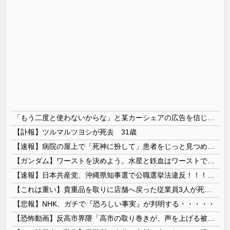
「もう二度と使わないからな」と某カーシェアの広告を信じた人が絶叫、船が遅れたからバスが無くなって困ってたりこの看板が…
【訃報】ツルマルツヨシが死去 31歳
【速報】病院の屋上で「死神に扮して」患者をじっと見つめていた男性を逮捕
【ガンダム】ワーストを決めよう。水星と鉄血はワーストではない。ageかジークアクスの２択だろ？
【速報】日本共産党、沖縄県知事選で公職選挙法違反！！！ 110番通報されても辞全くめない件
【これは重い】貴重品を取りに店舗へ戻った従業員3人が死亡 オンワードが再発防止策を発表
【悲報】NHK、ガチで『恐ろしい事実』が判明する・・・・・
【恐怖動画】反高市界隈「高市の取り巻きが、声を上げる被災地のおばちゃんに詰め寄ってるぅ！」→よく聞くと何やらヤバいことを言っていると話題に…