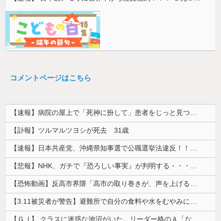
コメントページはこちら
【速報】病院の屋上で「死神に扮して」患者をじっと見つめていた男性を逮捕
【訃報】ツルマルツヨシが死去 31歳
【速報】日本共産党、沖縄県知事選で公職選挙法違反！！！ 110番通報されても辞全くめない件
【悲報】NHK、ガチで『恐ろしい事実』が判明する・・・・・
【恐怖動画】反高市界隈「高市の取り巻きが、声を上げる被災地のおばちゃんに詰め寄ってるぅ！」→よく聞くと何やらヤバいことを言っていると話題に…
【3.11被災者が警告】避難所で自分の食料や水をむやみに明かしてはいけない理由
【ＧＪ】 クラスに迷惑な池沼がいた。リーダー格のＡ「なんで支援学級に入れないんですか？」先生「背の高い低いと同じで、これも個性なの！差別は...