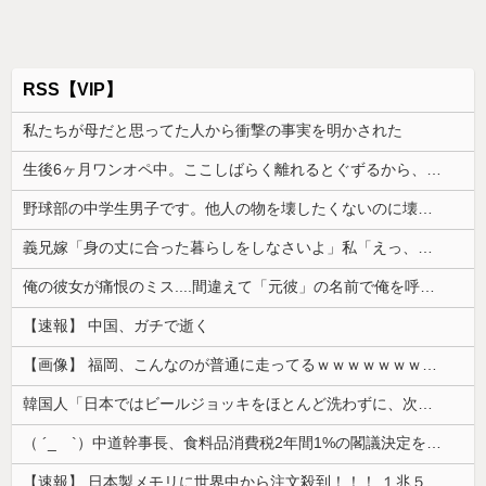
RSS【VIP】
私たちが母だと思ってた人から衝撃の事実を明かされた
生後6ヶ月ワンオペ中。ここしばらく離れるとぐずるから、自分のご飯が作れず...
野球部の中学生男子です。他人の物を壊したくないのに壊してしまいます
義兄嫁「身の丈に合った暮らしをしなさいよ」私「えっ、何が気に入らないの？」→義実家での同居生活にロを出され続けて…
俺の彼女が痛恨のミス....間違えて「元彼」の名前で俺を呼んだ
【速報】 中国、ガチで逝く
【画像】 福岡、こんなのが普通に走ってるｗｗｗｗｗｗｗｗｗｗｗｗｗｗｗｗｗｗｗｗｗｗｗｗｗｗｗｗｗｗｗｗｗｗｗｗｗｗｗｗ
韓国人「日本ではビールジョッキをほとんど洗わずに、次の客に出すんだ！ これが証拠の映像だ!!」……あー、なるほどですねー。韓国には「アレ」がな...
（ ´_ゝ`）中道幹事長、食料品消費税2年間1%の閣議決定を批判 → 記者「中道改革連合は食料品消費税ゼロを公約に掲げていたが？」→ 階猛氏「
【速報】 日本製メモリに世界中から注文殺到！！！ １兆５０００億円で工場増築へ