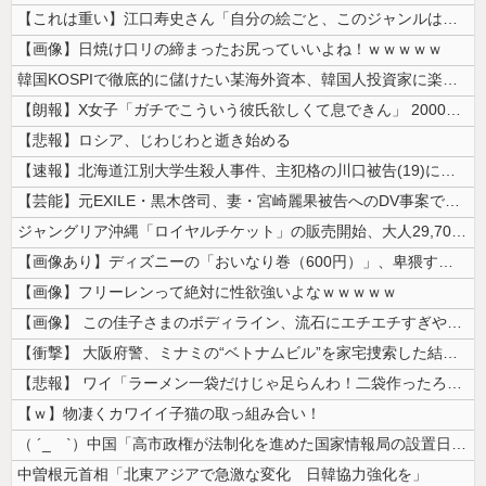
【これは重い】江口寿史さん「自分の絵ごと、このジャンルはそろそろ終わり...
【画像】日焼け口リの締まったお尻っていいよね！ｗｗｗｗｗ
韓国KOSPIで徹底的に儲けたい某海外資本、韓国人投資家に楽観的すぎる...
【朗報】X女子「ガチでこういう彼氏欲しくて息できん」 2000万バズ
【悲報】ロシア、じわじわと逝き始める
【速報】北海道江別大学生殺人事件、主犯格の川口被告(19)に無期懲役の...
【芸能】元EXILE・黒木啓司、妻・宮崎麗果被告へのDV事案で逮捕され...
ジャングリア沖縄「ロイヤルチケット」の販売開始、大人29,700円にｗ...
【画像あり】ディズニーの「おいなり巻（600円）」、卑猥すぎて賛否両論...
【画像】フリーレンって絶対に性欲強いよなｗｗｗｗｗ
【画像】 この佳子さまのボディライン、流石にエチエチすぎやろ！
【衝撃】 大阪府警、ミナミの“ベトナムビル”を家宅捜索した結果・・・・...
【悲報】 ワイ「ラーメン一袋だけじゃ足らんわ！二袋作ったろ！」→結果ｗ...
【ｗ】物凄くカワイイ子猫の取っ組み合い！
（ ´_ゝ`）中国「高市政権が法制化を進めた国家情報局の設置日が7月3...
中曽根元首相「北東アジアで急激な変化 日韓協力強化を」