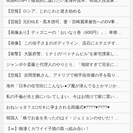
韓国KOSPIで徹底的に儲けたい某海外資本、韓国人投資家に楽観的すぎる未来予測を提示して……
【悲報】ロシア、じわじわと逝き始める
【芸能】元EXILE・黒木啓司、妻・宮崎麗果被告へのDV事案で逮捕されていた 宮崎は全身打撲、頭部裂傷及び打撲、頸部損傷の怪我
【画像あり】ディズニーの「おいなり巻（600円）」、卑猥すぎて賛否両論ｗｗｗｗｗ
【画像】 この佳子さまのボディライン、流石にエチエチすぎやろ！
【衝撃】 大阪府警、ミナミの“ベトナムビル”を家宅捜索した結果・・・・・・
ジャンポケ斎藤と代理人のやりとり、「地獄すぎて完全にコントになってる……」と衝撃を受ける人が続出中
【悲報】 吉岡里帆さん、アドリブで相手役俳優の手を取りお○ぱいに押し当てる
海外「日本の住宅街にこんなレ●プ魔が潜んでるとかマジかよ…さすがHENTAIの国…」
私の不倫が夫と娘にバレてしまい、今はお情けで家に置いてもらっている状態です。行為を娘に見られていたなんて全く気付きませんでした。娘の「汚...
おねショタ？エ□ガキに孕まされる両儀式♥️????♥️????♥️
韓国人「株でお金を失ったのはイ・ジェミョンのせいだ！」として支持率が右肩下がりに……まあ、本当にその側面があるので救えないんですが
【ｗ】物凄くカワイイ子猫の取っ組み合い！