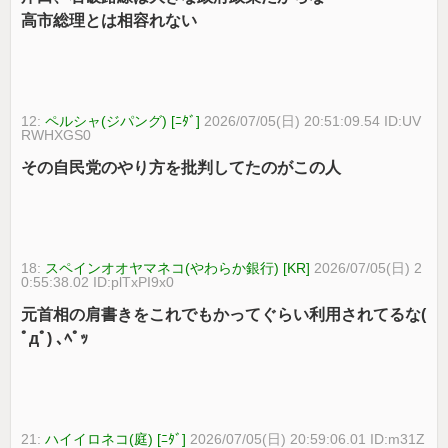
高市総理とは相容れない
12:
ペルシャ(ジパング) [ﾆﾀﾞ]
2026/07/05(日) 20:51:09.54 ID:UV
RWHXGS0
その自民党のやり方を批判してたのがこの人
18:
スペインオオヤマネコ(やわらか銀行) [KR]
2026/07/05(日) 2
0:55:38.02 ID:plTxPI9x0
元首相の肩書きをこれでもかってぐらい利用されてるな(
ﾟдﾟ) ､ﾍﾟｯ
21:
ハイイロネコ(庭) [ﾆﾀﾞ]
2026/07/05(日) 20:59:06.01 ID:m31Z