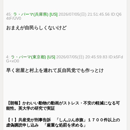
45:
ラ・パーマ(兵庫県) [US]
2026/07/05(日) 21:51:45.56 ID:Q6
4tF/UV0
おまえが自民らしくないけど
4:
ラ・パーマ(東京都) [US]
2026/07/05(日) 20:45:59.83 ID:k5Fd
G+xO0
早く岩屋と村上を連れて反自民党でも作っとけ
【朗報】かわいい動物の動画がストレス・不安の軽減になる可
能性。英大学の研究で実証
【！】共産党が刑事告訴 「しんぶん赤旗」１７００件以上の
虚偽購読申し込み 「厳重な処罰を求める」