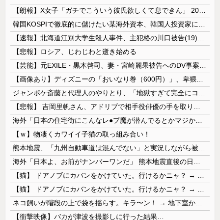
【朗報】X女子「ガチでこういう彼氏欲しくて息できん」 2000万バズ
韓国KOSPIで徹底的に儲けたい某海外資本、韓国人投資家に楽観的すぎる未来予測を提示して……
【速報】北海道江別大学生殺人事件、主犯格の川口被告(19)に無期懲役の判決
【悲報】ロシア、じわじわと逝き始める
【芸能】元EXILE・黒木啓司、妻・宮崎麗果被告へのDV事案で逮捕されていた 宮崎は全身打撲、頭部裂傷及び打撲、頸部損傷の怪我
【画像あり】ディズニーの「おいなり巻（600円）」、卑猥すぎて賛否両論ｗｗｗｗｗ
ジャンポケ斎藤と代理人のやりとり、「地獄すぎて完全にコントになってる……」と衝撃を受ける人が続出中
【悲報】 吉岡里帆さん、アドリブで相手役俳優の手を取りお○ぱいに押し当てる
海外「日本の住宅街にこんなレ●プ魔が潜んでるとかマジかよ…さすがHENTAIの国…」
【ｗ】物凄くカワイイ子猫の取っ組み合い！
熊本地震、「九州自動車道は混んでない」と実況しながら被災地へ向かう有名アナなどに批判殺到 全国紙記者「最新の状況をいち早く伝えることは報道機関としての責務」「情報を取り上げることには大きな意義がある」
海外「日本よ、お前がナンバーワンだ」 熊本地震直後の日本の対応のスピードに世界が衝撃
【猫】 ドアノブにカバンをかけていた。行けるかニャ？ → 猫はこうなります…
【猫】 ドアノブにカバンをかけていた。行けるかニャ？ → 猫はこうなります…
ネコ飼いが階段の上で袋を揺らす。キラ〜ン！ → 地下室からヤツが現れる…
【衝撃映像】バカが津波を撮影しに行った結果…