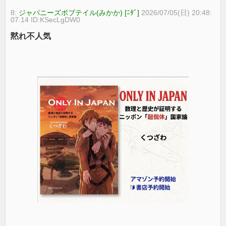
8:
ジャパニーズボブテイル(みかか) [ﾆﾀﾞ]
2026/07/05(日) 20:48:
07.14 ID:KSecLgDW0
黙れ不人気