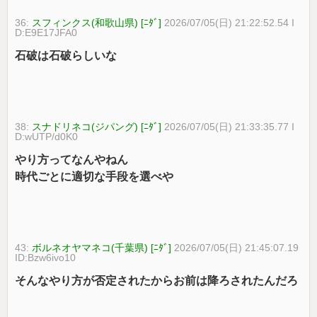
36:
スフィンクス(和歌山県) [ﾆﾀﾞ]
2026/07/05(日) 21:22:52.54 I
D:E9E17JFA0
石破は石破らしいな
38:
スナドリネコ(ジパング) [ﾆﾀﾞ]
2026/07/05(日) 21:33:35.77 I
D:wUTP/d0K0
やり方ってなんやねん
時代ごとに適切な手段を選べや
43:
ボルネオヤマネコ(千葉県) [ﾆﾀﾞ]
2026/07/05(日) 21:45:07.19
ID:Bzw6ivo10
そんなやり方が否定されたからお前は降ろされたんだろ