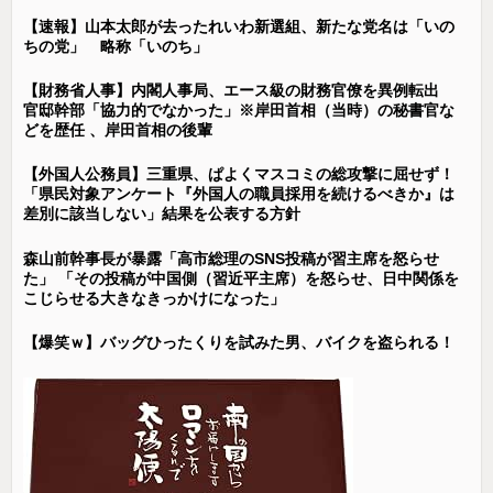
【速報】山本太郎が去ったれいわ新選組、新たな党名は「いの
ちの党」 略称「いのち」
【財務省人事】内閣人事局、エース級の財務官僚を異例転出
官邸幹部「協力的でなかった」※岸田首相（当時）の秘書官な
どを歴任 、岸田首相の後輩
【外国人公務員】三重県、ぱよくマスコミの総攻撃に屈せず！
「県民対象アンケート『外国人の職員採用を続けるべきか』は
差別に該当しない」結果を公表する方針
森山前幹事長が暴露「高市総理のSNS投稿が習主席を怒らせ
た」 「その投稿が中国側（習近平主席）を怒らせ、日中関係を
こじらせる大きなきっかけになった」
【爆笑ｗ】バッグひったくりを試みた男、バイクを盗られる！