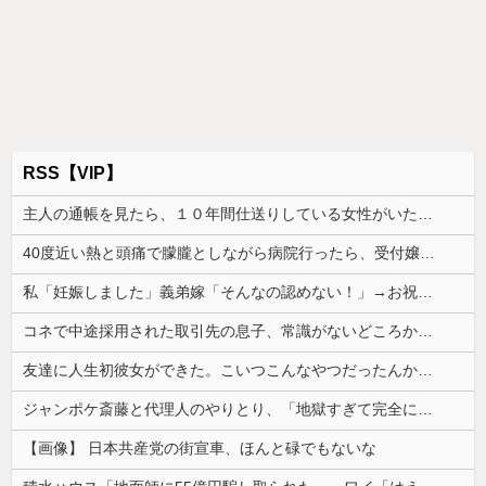
RSS【VIP】
主人の通帳を見たら、１０年間仕送りしている女性がいた。主人に問い詰めたら、白状して...
40度近い熱と頭痛で朦朧としながら病院行ったら、受付嬢が「予約のない人は診ません」と拒否された。タクシーを呼ぶための電話も貸してくれず...
私「妊娠しました」義弟嫁「そんなの認めない！」→お祝いムードのはずが階段でまさかの出来事が起きて…
コネで中途採用された取引先の息子、常識がないどころかガチヤバい奴
友達に人生初彼女ができた。こいつこんなやつだったんかとショック
ジャンポケ斎藤と代理人のやりとり、「地獄すぎて完全にコントになってる……」と衝撃を受ける人が続出中
【画像】 日本共産党の街宣車、ほんと碌でもないな