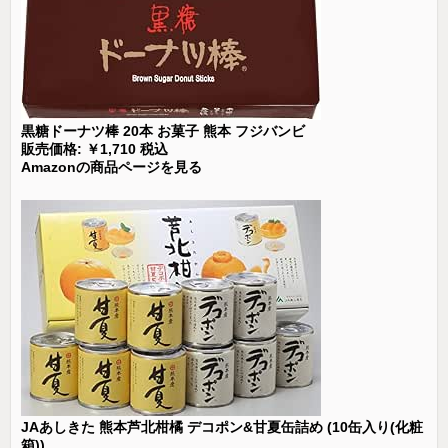
黒糖ドーナツ棒 20本 お菓子 熊本 フジバンビ
販売価格: ￥1,710 税込
Amazonの商品ページを見る
JAあしきた 熊本芦北柑橘 デコポン&甘夏缶詰め (10缶入り(化粧
箱))