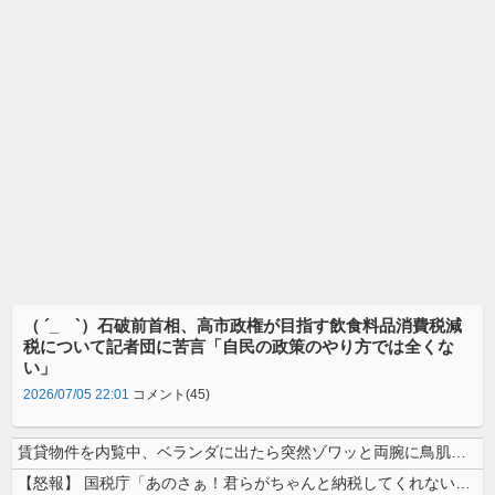
（ ´_ゝ`）石破前首相、高市政権が目指す飲食料品消費税減
税について記者団に苦言「自民の政策のやり方では全くな
い」
2026/07/05 22:01
コメント(45)
賃貸物件を内覧中、ベランダに出たら突然ゾワッと両腕に鳥肌が出た。「やっ...
【怒報】 国税庁「あのさぁ！君らがちゃんと納税してくれないとこうなっち...