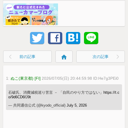
home
前の記事
次の記事
1:
ぬこ(東京都) [FI]
2026/07/05(日) 20:44:59.98 ID:He7g3PEi0
石破氏、消費減税巡り苦言 － 「自民のやり方ではない」
https://t.c
o/9d6CD6fJ9t
— 共同通信公式 (@kyodo_official)
July 5, 2026