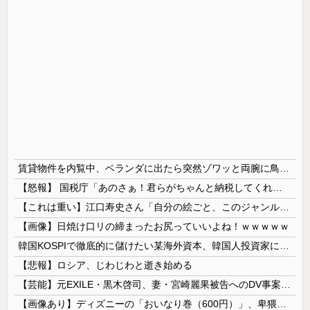
賃貸物件を内覧中、ベランダに出たら突然ゾワッと両腕に鳥肌が出た。「やっぱりこの部屋嫌だ」と思った瞬間、体が前にドンッと突き飛ばされて…
【怒報】 国税庁「あのさぁ！君らがちゃんと納税してくれないとこうなっちゃうけどどうする？！」←これw w w w w w w w
【これは重い】江口寿史さん「自分の絵ごと、このジャンルはそろそろ終わりかな」
【画像】日焼け口リの締まったお尻っていいよね！ｗｗｗｗｗ
韓国KOSPIで徹底的に儲けたい某海外資本、韓国人投資家に楽観的すぎる未来予測を提示して……
【悲報】ロシア、じわじわと逝き始める
【芸能】元EXILE・黒木啓司、妻・宮崎麗果被告へのDV事案で逮捕されていた 宮崎は全身打撲、頭部裂傷及び打撲、頸部損傷の怪我
【画像あり】ディズニーの「おいなり巻（600円）」、卑猥すぎて賛否両論ｗｗｗｗｗ