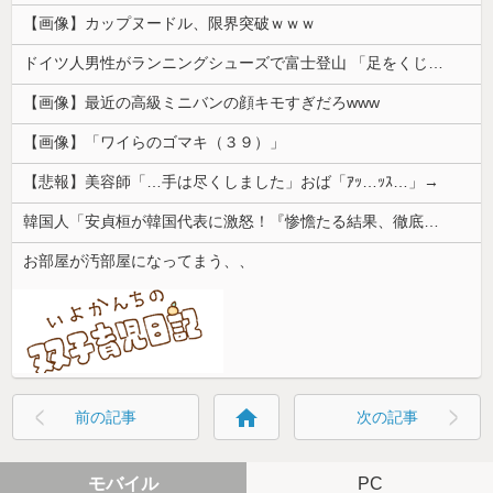
【画像】カップヌードル、限界突破ｗｗｗ
ドイツ人男性がランニングシューズで富士登山 「足をくじいて動けない」
【画像】最近の高級ミニバンの顔キモすぎだろwww
【画像】「ワイらのゴマキ（３９）」
【悲報】美容師「…手は尽くしました」おば「ｱｯ…ｯｽ…」→
韓国人「安貞桓が韓国代表に激怒！『惨憺たる結果、徹底的な刷新が必要だ』と監督や協会を痛烈批判」
お部屋が汚部屋になってまう、、
home
前の記事
次の記事
モバイル
PC