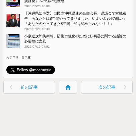
旗軽視」への強い危機感
2026/07/23 16:08
【沖縄県知事選】自民党沖縄県連の島袋会長、県議会で宣戦布
告「あなたとは8年間やって参りました、いよいよ9月の戦い」
「あなたのやってきた8年間、私は認められない！！」
2026/07/20 16:38
小泉進次郎防衛相、防衛力強化のために核兵器に関する議論の
必要性に言及
2026/07/19 04:01
カテゴリ：
自民党
home
前の記事
次の記事