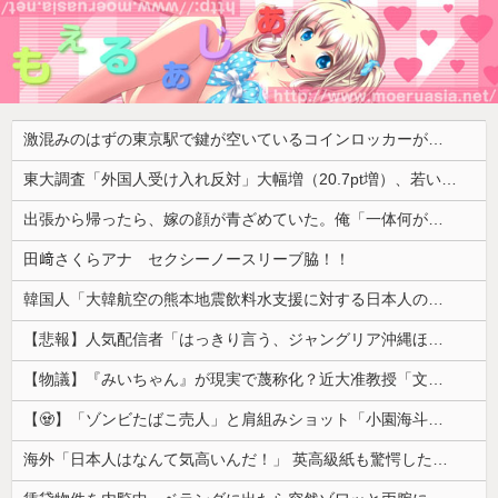
激混みのはずの東京駅で鍵が空いているコインロッカーが散見、「ラッキー」と思って中を確認してみると……
東大調査「外国人受け入れ反対」大幅増（20.7pt増）、若い世代で増加幅大
出張から帰ったら、嫁の顔が青ざめていた。俺「一体何があったんだ？」嫁「…」→子供たちに話を聞くと…
田﨑さくらアナ セクシーノースリーブ脇！！
韓国人「大韓航空の熊本地震飲料水支援に対する日本人の反応をご覧ください・・・」→「」
【悲報】人気配信者「はっきり言う、ジャングリア沖縄ほんとーーーーーーーーにおもんない！！！！」→炎上
【物議】『みいちゃん』が現実で蔑称化？近大准教授「文化芸術は人を傷つけてもよい。ただし傷つけ方がある」
【🧟】「ゾンビたばこ売人」と肩組みショット「小園海斗」に注がれる“厳しい視線” 「レギュラー剥奪も選択肢のひとつに」
海外「日本人はなんて気高いんだ！」 英高級紙も驚愕した極限の中の日本人の姿に世界が衝撃