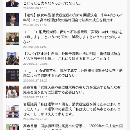
こじらせる大きなきっかけになった」
2026/08/06 15:14
【速報】飲食料品 消費税減税の方針を閣議決定、来年4月から2
年間1％に 高市総理は秋の臨時国会で法案の成立を目指す
2026/08/05 17:50
（ ´_ゝ`）消費税減税に反対の石破前総理「実現に向けて検討を
加速します、というのが公約。減税しますというのは公約じゃ
ない！」
2026/08/05 14:59
【スパイ防止法】自民、外国干渉防止法に刑罰 偽情報拡散な
どの不当干渉を防止 これに反対する政党はどこかな？
2026/07/27 22:05
（ ´_ゝ`）石破前首相、講演で成立した国旗損壊罪を猛批判「刑
罰によって強制するものではない」
2026/07/27 18:25
高市首相「女性天皇や皇位継承権の在り方を議論する新たな有
識者会議を直ちに設置する必要はない」
2026/07/27 14:15
岩屋議員「私は選挙中１回も、消費税減税を訴えた事はありま
っせん！」 ※選挙中の岩屋氏「私は決して反高市じゃありま
せん！しっかり支えて参ります」
2026/07/24 22:40
高市首相、国旗損壊罪法案提出の背景に 「2009年の民主党の国