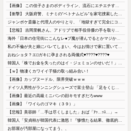
【画像】 この佳子さまのボディライン、流石にエチエチすぎやろ！
【衝撃】 大阪府警、ミナミの“ベトナムビル”を家宅捜索した結果・・・・・・
ジャンポケ斎藤と代理人のやりとり、「地獄すぎて完全にコントになってる……」と衝撃を受ける人が続出中
【悲報】 吉岡里帆さん、アドリブで相手役俳優の手を取りお○ぱいに押し当てる
海外「日本の住宅街にこんなレ●プ魔が潜んでるとかマジかよ…さすがHENTAIの国…」
私の不倫が夫と娘にバレてしまい、今はお情けで家に置いてもらっている状態です。行為を娘に見られていたなんて全く気付きませんでした。娘の「汚...
おねショタ？エ□ガキに孕まされる両儀式♥️????♥️????♥️
韓国人「株でお金を失ったのはイ・ジェミョンのせいだ！」として支持率が右肩下がりに……まあ、本当にその側面があるので救えないんですが
【ｗ】物凄くカワイイ子猫の取っ組み合い！
【画像】カップヌードル、限界突破ｗｗｗ
ドイツ人男性がランニングシューズで富士登山 「足をくじいて動けない」
【画像】最近の高級ミニバンの顔キモすぎだろwww
【画像】「ワイらのゴマキ（３９）」
【悲報】美容師「…手は尽くしました」おば「ｱｯ…ｯｽ…」→
韓国人「安貞桓が韓国代表に激怒！『惨憺たる結果、徹底的な刷新が必要だ』と監督や協会を痛烈批判」
お部屋が汚部屋になってまう、、