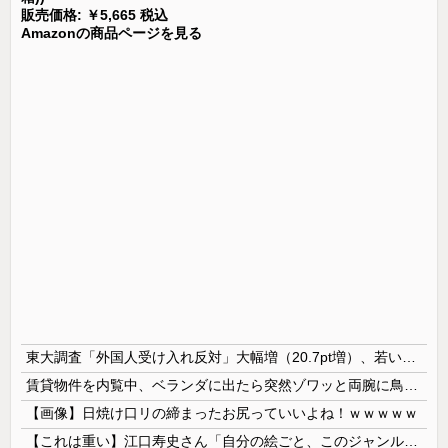
販売価格: ￥5,665 税込
Amazonの商品ページを見る
東大調査「外国人受け入れ反対」大幅増（20.7pt増）、若い世代で増加幅大
賃貸物件を内覧中、ベランダに出たら突然ゾワッと両腕に鳥肌が出た。「やっぱりこの部屋嫌だ」と思った瞬間、体が前にドンッと突き飛ばされて…
【画像】日焼け口リの締まったお尻っていいよね！ｗｗｗｗｗ
【これは重い】江口寿史さん「自分の絵ごと、このジャンルはそろそろ終わりかな」