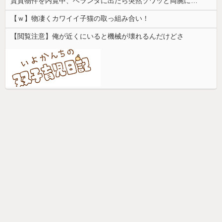
賃貸物件を内覧中、ベランダに出たら突然ゾワッと両腕に鳥肌が出た。「やっぱりこの部屋嫌だ」と思った瞬間、体が前にドンッと突き飛ばされて…
【ｗ】物凄くカワイイ子猫の取っ組み合い！
【閲覧注意】俺が近くにいると機械が壊れるんだけどさ