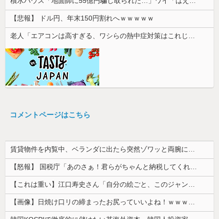
積水ハウス「地面師に55億円騙し取られた…」ワイ「はえーかわいそう…会社滅茶苦茶やろなぁ」
【悲報】 ドル円、年末150円割れへｗｗｗｗｗ
老人「エアコンは高すぎる、ワシらの熱中症対策はこれじゃよ」
コメントページはこちら
賃貸物件を内覧中、ベランダに出たら突然ゾワッと両腕に鳥肌が出た。「やっぱりこの部屋嫌だ」と思った瞬間、体が前にドンッと突き飛ばされて…
【怒報】 国税庁「あのさぁ！君らがちゃんと納税してくれないとこうなっちゃうけどどうする？！」←これw w w w w w w w
【これは重い】江口寿史さん「自分の絵ごと、このジャンルはそろそろ終わりかな」
【画像】日焼け口リの締まったお尻っていいよね！ｗｗｗｗｗ