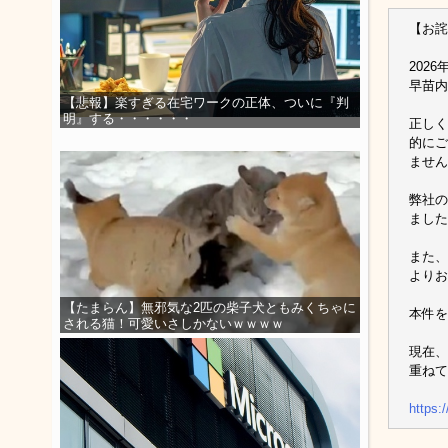
【お詫
202
早苗内
【悲報】楽すぎる在宅ワークの正体、ついに『判
明』する・・・・・・
正しく
的にご
ません
弊社の
ました
また、
よりお
【たまらん】無邪気な2匹の柴子犬ともみくちゃに
本件を
される猫！可愛いさしかないｗｗｗｗ
現在、
重ねて
http