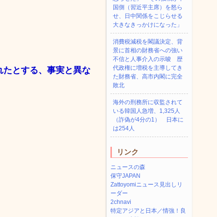
国側（習近平主席）を怒ら
せ、日中関係をこじらせる
大きなきっかけになった」
消費税減税を閣議決定、背
景に首相の財務省への強い
不信と人事介入の示唆 歴
代政権に増税を主導してき
れたとする、事実と異な
た財務省、高市内閣に完全
敗北
海外の刑務所に収監されて
いる韓国人急増、1,325人
（詐偽が4分の1） 日本に
は254人
リンク
ニュースの森
保守JAPAN
Zattoyomiニュース見出しリ
ーダー
2chnavi
特定アジアと日本／情強！良