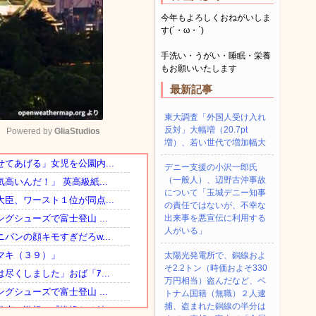
今年もよろしくおねがいしま
す(´・ω・`)
手洗い・うがい・睡眠・栄養
もお願いいたします
最新記事
東大調査「外国人受け入れ
反対」大幅増（20.7pt
Powered by 
GliaStudios
増）、若い世代で増加幅大
デニー支援の小沢一郎氏
Mute
（一般人）、辺野古沖事故
について「玉城デニー知事
の責任ではないが、不幸な
出来事を悪宣伝に利用する
人がいる」
太陽光発電所で、銅線およ
そ2.2トン（時価およそ330
万円相当）盗んだなど、ベ
トナム国籍（無職）２人逮
捕、盗まれた銅線の半分は