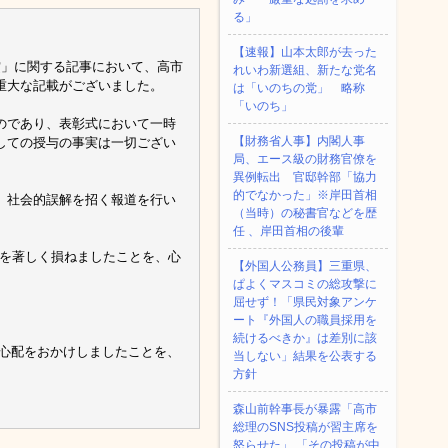
る」
【速報】山本太郎が去った
ー賞」に関する記事において、高市
れいわ新選組、新たな党名
重大な記載がございました。
は「いのちの党」 略称
「いのち」
のであり、表彰式において一時
【財務省人事】内閣人事
しての授与の事実は一切ござい
局、エース級の財務官僚を
異例転出 官邸幹部「協力
的でなかった」※岸田首相
、社会的誤解を招く報道を行い
（当時）の秘書官などを歴
任 、岸田首相の後輩
用を著しく損ねましたことを、心
【外国人公務員】三重県、
ぱよくマスコミの総攻撃に
屈せず！「県民対象アンケ
ート『外国人の職員採用を
続けるべきか』は差別に該
ご心配をおかけしましたことを、
当しない」結果を公表する
方針
森山前幹事長が暴露「高市
総理のSNS投稿が習主席を
怒らせた」 「その投稿が中