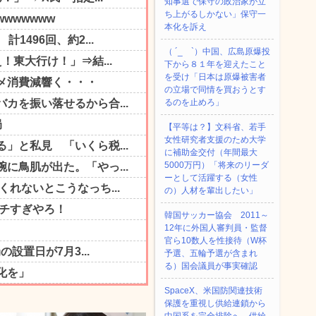
知事選で保守の政治家が立
ち上がるしかない」保守一
本化を訴え
（ ´_ゝ`）中国、広島原爆投
下から８１年を迎えたこと
を受け「日本は原爆被害者
の立場で同情を買おうとす
るのを止めろ」
【平等は？】文科省、若手
女性研究者支援のため大学
に補助金交付（年間最大
5000万円）「将来のリーダ
ーとして活躍する（女性
の）人材を輩出したい」
韓国サッカー協会 2011～
12年に外国人審判員・監督
官ら10数人を性接待（W杯
予選、五輪予選が含まれ
る）国会議員が事実確認
SpaceX、米国防関連技術
保護を重視し供給連鎖から