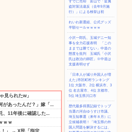
すでに売却 富山で「金属
盗対策法違反（去年9月施
行）」による検挙は初
れいわ新選組、公式グッズ
半額セールｗｗｗｗ
小沢一郎氏、玉城デニー知
事を全力応援表明 「この
ままでは勝てない」中道の
態度を批判 玉城氏「小沢
氏は政治の師匠」※中道は
支援表明せず
「日本人が減り外国人が増
えた｣市区町村ランキング
1位 大阪市、2位 横浜市、3
位 名古屋市、4位 京都市、
5位 埼玉県川口市
歴代最多得票記録でトップ
当選の河合ゆうすけ市議、
埼玉知事選（来年８月）に
立候補表明！「埼玉県の外
国人問題を解決するには、