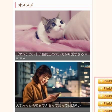
オススメ
【マンチカン】子猫同士のケンカが可愛すぎるｗ
ｗｗｗ
大学入ったら彼女できるって言ってた奴来い