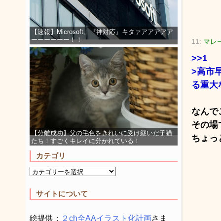
【速報】Microsoft、『神対応』キタァアアアアア
ーーーーーー！！
11:
マレー
>>1
>高市
る重大
なんで
その場
【分離成功】父の毛色をきれいに受け継いだ子猫
ちょっ
たち！すごくキレイに分かれている！
カテゴリ
サイトについて
絵提供：
２ch全AAイラスト化計画
さま