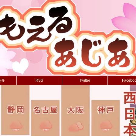
紹介
RSS
Twitter
Facebo