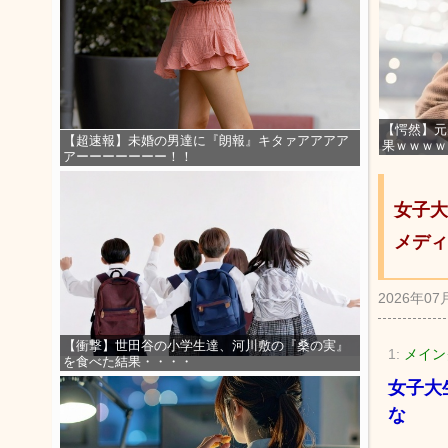
【愕然】元
【超速報】未婚の男達に『朗報』キタァアアアア
果ｗｗｗｗ
アーーーーーーー！！
女子大
メディ
2026年07
【衝撃】世田谷の小学生達、河川敷の『桑の実』
1:
メインク
を食べた結果・・・・
女子大
な