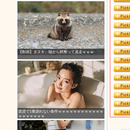
【動画】タヌキ、猫から餌奪って逃走ｗｗｗ
賃貸で1番譲れない条件ｗｗｗｗｗｗｗｗｗｗｗｗ
ｗｗｗｗｗｗｗ