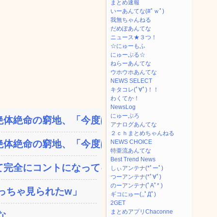
まとめ速報
いーあんてな(#ﾟｗﾟ)
我無ちゃんねる
だめぽあんてな
ニュース★３つ！
☆にゅーもふ
にゅーぷる☆
ねらーあんてな
ウホウホあんてな
NEWS SELECT
キタコレ(ﾟ∀ﾟ)！！
わくてか！
NewsLog
にゅーぷろ
体絶命の窮地、「今度は宏...
アナログあんてな
２ｃｈまとめちゃんねる
体絶命の窮地、「今度は宏...
NEWS CHOICE
特亜流あんてな
Best Trend News
完全にコントになってる…...
しぃアンテナ(*ﾟーﾟ)
つーアンテナ(*ﾟ∀ﾟ)
のーアンテナ(ﾟAﾟ* )
っちゃ見られたw」
ギコにゅー(,,ﾟДﾟ)
2GET
まとめアプリChaconne
な