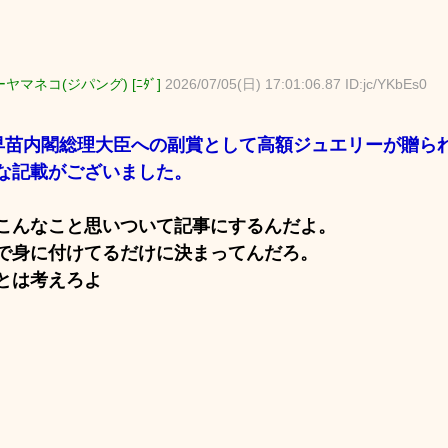
ヤマネコ(ジパング) [ﾆﾀﾞ]
2026/07/05(日) 17:01:06.87 ID:jc/YKbEs0
早苗内閣総理大臣への副賞として高額ジュエリーが贈ら
な記載がございました。
こんなこと思いついて記事にするんだよ。
で身に付けてるだけに決まってんだろ。
とは考えろよ