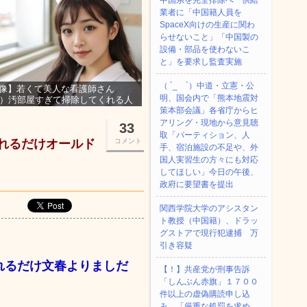
中国系を完全排除へ 供給
業者に「中国籍人員を
SpaceX向けの生産に関わ
らせないこと」「中国製の
設備・部品を使わないこ
と」を要求し監査実施
（ ´_ゝ`）中道・立憲・公
像】若くて美人な看護師さん
明、国会内で「熊本地震対
3）汚部屋すぎて掃除してくれる人
集ｗｗｗ
策本部会議」各省庁からヒ
アリング・現地から意見聴
33
取「パーティション、人
謝れるだけオールド
コメント
手、宿泊施設の不足や、外
国人実習生の方々にも対応
してほしい」今日の午後、
政府に要望書を提出
関西学院大学のアシスタン
ト教授（中国籍）、ドラッ
グストアで現行犯逮捕 万
引き容疑
謝れるだけ文春よりましだ
【！】共産党が刑事告訴
「しんぶん赤旗」１７００
件以上の虚偽購読申し込
み 「厳重な処罰を求め