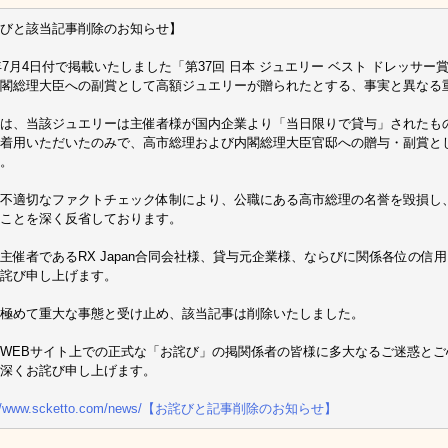
びと該当記事削除のお知らせ】
6年7月4日付で掲載いたしました「第37回 日本 ジュエリー ベスト ドレッサ
閣総理大臣への副賞として高額ジュエリーが贈られたとする、事実と異なる
は、当該ジュエリーは主催者様が国内企業より「当日限りで貸与」されたも
着用いただいたのみで、高市総理および内閣総理大臣官邸への贈与・副賞と
。
不適切なファクトチェック体制により、公職にある高市総理の名誉を毀損し
ことを深く反省しております。
主催者であるRX Japan合同会社様、貸与元企業様、ならびに関係各位の信
詫び申し上げます。
極めて重大な事態と受け止め、該当記事は削除いたしました。
WEBサイト上での正式な「お詫び」の掲関係者の皆様に多大なるご迷惑と
深くお詫び申し上げます。
s://www.scketto.com/news/【お詫びと記事削除のお知らせ】