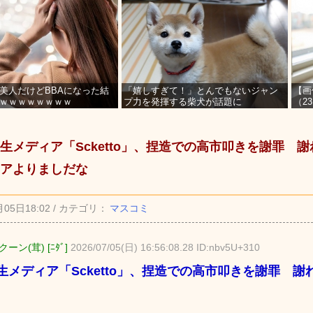
美人だけどBBAになった結
「嬉しすぎて！」とんでもないジャン
【画
ｗｗｗｗｗｗｗｗ
プ力を発揮する柴犬が話題に
（2
を募
生メディア「Scketto」、捏造での高市叩きを謝罪 
アよりましだな
月05日18:02 / カテゴリ：
マスコミ
ーン(茸) [ﾆﾀﾞ]
2026/07/05(日) 16:56:08.28 ID:nbv5U+310
生メディア「Scketto」、捏造での高市叩きを謝罪 