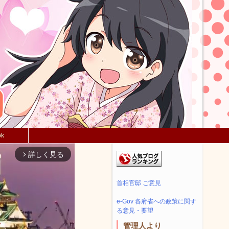
ok
詳しく見る
arrow_forward_ios
首相官邸 ご意見
e-Gov 各府省への政策に関す
る意見・要望
管理人より