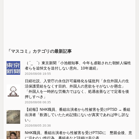
「マスコミ」カテゴリの最新記事
（ ´_ゝ`）東京新聞「小池都知事、今年も虐殺された朝鮮人犠牲
者らを追悼文を送付しない意向。10年連続」
2026/08/08 19:55
日経社説、入管庁の永住許可厳格化を猛批判「永住外国人の生
活保護受給をなくす目的、外国人の意欲をそがないか懸念」
「外国人を一時的な労働力ではなく、処遇改善などで定着を後
押しすべき」
2026/08/08 06:35
【続報】NHK職員、番組出演者から性被害を受けPTSD → 番組
出演者「飲酒していたため記憶にないが真実であれば申し訳な
い」
2026/08/05 20:36
NHK職員、番組出演者から性被害を受けPTSDに 懇親会後、意
に沿わない性行為、番組名など詳細は非公表