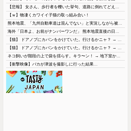
【悲報】 女さん、歩行者を轢いた挙句、道路に倒れてどえらいことになってしまうw w w w w w w
【ｗ】物凄くカワイイ子猫の取っ組み合い！
熊本地震、「九州自動車道は混んでない」と実況しながら被災地へ向かう有名アナなどに批判殺到 全国紙記者「最新の状況をいち早く伝えることは報道機関としての責務」「情報を取り上げることには大きな意義がある」
海外「日本よ、お前がナンバーワンだ」 熊本地震直後の日本の対応のスピードに世界が衝撃
【猫】 ドアノブにカバンをかけていた。行けるかニャ？ → 猫はこうなります…
【猫】 ドアノブにカバンをかけていた。行けるかニャ？ → 猫はこうなります…
ネコ飼いが階段の上で袋を揺らす。キラ〜ン！ → 地下室からヤツが現れる…
【衝撃映像】バカが津波を撮影しに行った結果…