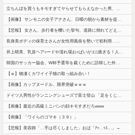
立ちんぼを買うもキモすぎてヤらせてもらえなかった男、代わりの足コキでまさかの大量身寸米青ｗｗｗ
【画像】 サンモニの女子アナさん、日曜の朝から素材を提供してしまう
【悲報】 女さん、歩行者を轢いた挙句、道路に倒れてどえらいことになってしまうw w w w w w w
長身美ボディの保育士さんが女性用風俗を勢いで初利用…子供に絶対見せられないメスの顔でイキまくり。
井上晴美、乳首ヘア○ードや濡れ場お○ぱいがエ□過ぎる！人生最後のラスト写真集、最高！！
韓国のサッカー協会、W杯予選等を裁くために訪韓した外国人審判を「性接待」していた……大して強くもないチームが潤沢な予算を持ってりゃそうなるわな
【ｗ】物凄くカワイイ子猫の取っ組み合い！
【画像】カップヌードル、限界突破ｗｗｗ
ドイツ人男性がランニングシューズで富士登山 「足をくじいて動けない」
【画像】最近の高級ミニバンの顔キモすぎだろwww
【画像】「ワイらのゴマキ（３９）」
【悲報】美容師「…手は尽くしました」おば「ｱｯ…ｯｽ…」→