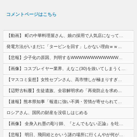
コメントページはこちら
【動画】 町の中華料理屋さん、娘の採用で人気店になってしまう
発電方法がいまだに「タービンを回す」しかない理由ｗｗｗｗ
【悲報】少子化の原因、判明するWWWWWWWWWWWWWWWW
【画像】コスプレイヤー業界、えなこ(30)を抜いてしまうくらい人気の22歳の美少女が可愛すぎる
【マスコミ妄想】女性セブンさん、高市憎しが極まりすぎたのか、過去一級の低俗な「支持率下げてやる」記事を配信してしまう 想像の10倍低俗
【辺野古転覆】生徒遺族、全容解明求め「再発防止を求める会」設立
【速報】熊本県知事「報道に強い不満・苦情が寄せられている」→TBSの報道特集がまさにそれな件
ロシアさん、国民の財産を没収しはじめる
【画像】 全身入れ墨の彫り師、『とんでもない正論』を吐いて30万再生されてしまうｗｗｗｗｗｗｗ
【悲報】 明日、飛田給とかいう謎の場所に行くんやが何があるんや????・・・・・・・・・