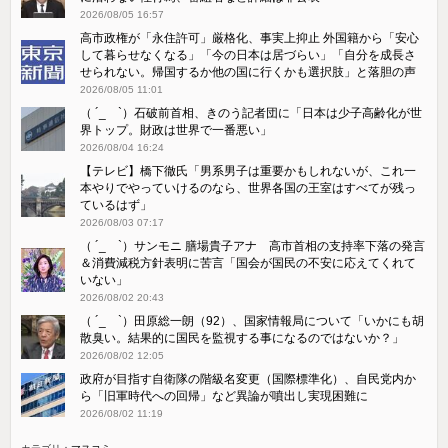
2026/08/05 16:57
高市政権が「永住許可」厳格化、事実上抑止 外国籍から「安心
して暮らせなくなる」「今の日本は居づらい」「自分を成長さ
せられない。帰国するか他の国に行くかも選択肢」と落胆の声
2026/08/05 11:01
（ ´_ゝ`）石破前首相、きのう記者団に「日本は少子高齢化が世
界トップ。財政は世界で一番悪い」
2026/08/04 16:24
【テレビ】橋下徹氏「男系男子は重要かもしれないが、これ一
本やりでやっていけるのなら、世界各国の王室はすべてが残っ
ているはず」
2026/08/03 07:17
（ ´_ゝ`）サンモニ 膳場貴子アナ 高市首相の支持率下落の発言
＆消費減税方針表明に苦言「国会が国民の不安に応えてくれて
いない」
2026/08/02 20:43
（ ´_ゝ`）田原総一朗（92）、国家情報局について「いかにも胡
散臭い。結果的に国民を監視する事になるのではないか？」
2026/08/02 12:05
政府が目指す自衛隊の階級名変更（国際標準化）、自民党内か
ら「旧軍時代への回帰」など異論が噴出し実現困難に
2026/08/02 11:19