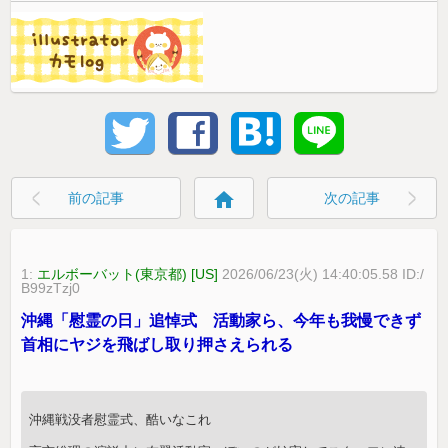
home
前の記事
次の記事
1:
エルボーバット(東京都) [US]
2026/06/23(火) 14:40:05.58 ID:/
B99zTzj0
沖縄「慰霊の日」追悼式 活動家ら、今年も我慢できず
首相にヤジを飛ばし取り押さえられる
沖縄戦没者慰霊式、酷いなこれ