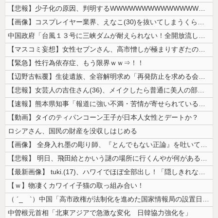
【悲報】少子化の原因、判明するWWWWWWWWWWWWWWWW
【画像】コスプレイヤー業界、えなこ(30)を抜いてしまうくらい人気の2...
中国政府「台風１３号に三峡ダムが耐えられない！全開放流しろ！」⇒ 下流...
【マスコミ妄想】女性セブンさん、高市憎しが極まりすぎたのか、過去一級の...
【緊急】性行為依存症、もう限界ｗｗ⇒！！
【辺野古転覆】生徒遺族、全容解明求め「再発防止を求める会」設立
【悲報】女芸人の吉住さん(36)、メイクしたら普通に美人の部類だったと...
【速報】熊本県知事「報道に強い不満・苦情が寄せられている」→TBSの報...
【動画】タイのティパンコーン王子が日本人女性とデートか？
ロシアさん、国民の財産を没収しはじめる
【画像】 全身入れ墨の彫り師、『とんでもない正論』を吐いて30万再生さ...
【悲報】 明日、飛田給とかいう謎の場所に行くんやが何があるんや????...
【最新画像】 tuki.(17)、ハワイでほぼ全部出し！「隠しきれない...
【ｗ】物凄くカワイイ子猫の取っ組み合い！
（ ´_ゝ`）中国「高市政権が法制化を進めた国家情報局の設置日が7月3...
中曽根元首相「北東アジアで急激な変化 日韓協力強化を」