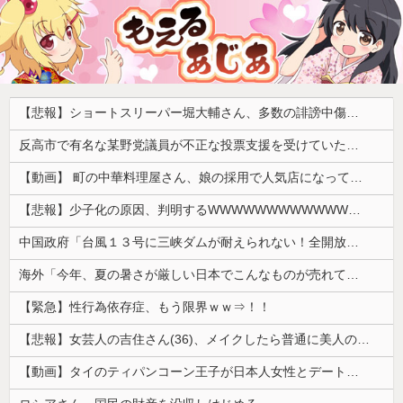
【悲報】ショートスリーパー堀大輔さん、多数の誹謗中傷で涙が止まらなくなってしまう動画がネットで話題に → ………
反高市で有名な某野党議員が不正な投票支援を受けていた過去が発掘、「説明責任があるのでは？」と揶揄されており……
【動画】 町の中華料理屋さん、娘の採用で人気店になってしまう
【悲報】少子化の原因、判明するWWWWWWWWWWWWWWWW
中国政府「台風１３号に三峡ダムが耐えられない！全開放流しろ！」⇒ 下流域の街が壊滅状態ｗｗｗｗｗ
海外「今年、夏の暑さが厳しい日本でこんなものが売れてるらしい！ｗ」外国人が驚いた日本の商品とは・・・？【海外の反応】
【緊急】性行為依存症、もう限界ｗｗ⇒！！
【悲報】女芸人の吉住さん(36)、メイクしたら普通に美人の部類だったと判明
【動画】タイのティパンコーン王子が日本人女性とデートか？