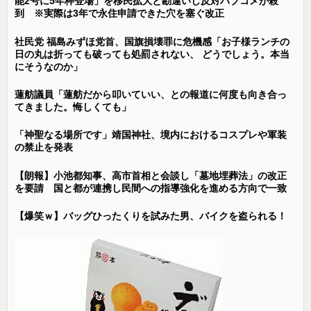
能2号に5年枠登場」を移民拡大と勘違いし反対パブコメが殺
到 ※実際は3年で永住申請できた穴を塞ぐ改正
社民党 福島みずほ党首、国旗損壊罪に危機感「お子様ランチの
日の丸は折っても破っても処罰されない、 どうでしょう。本当
にそうなのか」
蓮舫議員「蓮舫だから叩いていい、との報道に何度も向き合っ
てきました。悔しくても」
「神聖なる場所です」靖国神社、境内におけるコスプレや軍装
の禁止を発表
【朗報】小池都知事、高市首相と会談し「墓地埋葬法」の改正
を要請 国と都が連携し民間への指導強化を進める方向で一致
【爆笑ｗ】バッグひったくりを試みた男、バイクを盗られる！