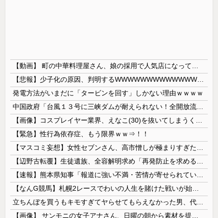
【動画】 町の中華料理屋さん、娘の採用で人気店になってしまう
【悲報】少子化の原因、判明するWWWWWWWWWWWWWWWW
発電方法がいまだに「タービンを回す」しかない理由ｗｗｗｗ
中国政府「台風１３号に三峡ダムが耐えられない！全開放流しろ！」⇒ 下流域の街が壊滅状態ｗｗｗｗｗ
【画像】コスプレイヤー業界、えなこ(30)を抜いてしまうくらい人気の22歳の美少女が可愛すぎる
【緊急】性行為依存症、もう限界ｗｗ⇒！！
【マスコミ妄想】女性セブンさん、高市憎しが極まりすぎたのか、過去一級の低俗な「支持率下げてやる」記事を配信してしまう 想像の10倍低俗
【辺野古転覆】生徒遺族、全容解明求め「再発防止を求める会」設立
【速報】熊本県知事「報道に強い不満・苦情が寄せられている」→TBSの報道特集がまさにそれな件
【なんG競馬】札幌2レースでわいの人生を賭けた戦いが始まる…
立ちんぼを買うもキモすぎてヤらせてもらえなかった男、代わりの足コキでまさかの大量身寸米青ｗｗｗ
【画像】 サンモニの女子アナさん、日曜の朝から素材を提供してしまう