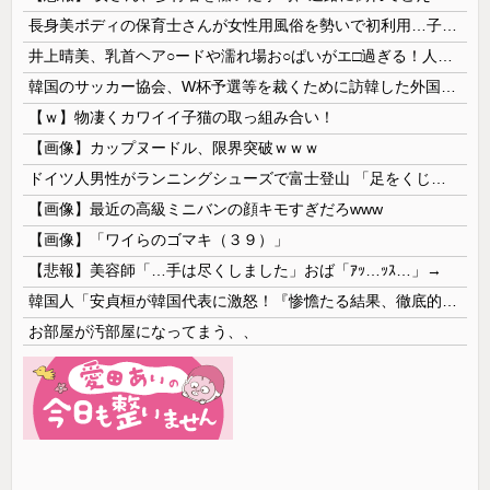
長身美ボディの保育士さんが女性用風俗を勢いで初利用…子供に絶対見せられないメスの顔でイキまくり。
井上晴美、乳首ヘア○ードや濡れ場お○ぱいがエ□過ぎる！人生最後のラスト写真集、最高！！
韓国のサッカー協会、W杯予選等を裁くために訪韓した外国人審判を「性接待」していた……大して強くもないチームが潤沢な予算を持ってりゃそうなるわな
【ｗ】物凄くカワイイ子猫の取っ組み合い！
【画像】カップヌードル、限界突破ｗｗｗ
ドイツ人男性がランニングシューズで富士登山 「足をくじいて動けない」
【画像】最近の高級ミニバンの顔キモすぎだろwww
【画像】「ワイらのゴマキ（３９）」
【悲報】美容師「…手は尽くしました」おば「ｱｯ…ｯｽ…」→
韓国人「安貞桓が韓国代表に激怒！『惨憺たる結果、徹底的な刷新が必要だ』と監督や協会を痛烈批判」
お部屋が汚部屋になってまう、、