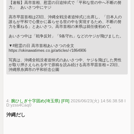
【速報】高市首相、慰霊の日追悼式で「平和な世の中へ不断の努
力」 あいさつ中にヤジ
高市早苗首相は23日、沖縄全戦没者追悼式に出席し、「日本人の
誰もが平和で心豊かに暮らせる世の中を実現するため、不断の努
力を重ねる」とあいさつ。高市首相の来県は就任後初めて。
あいさつ中は「戦争反対」「9条守れ」などのヤジが飛びました。
▼#慰霊の日 高市首相あいさつの全文
https://okinawatimes.co.jp/articles/-/1864906
写真は、沖縄全戦没者追悼式のあいさつ中、ヤジを飛ばした男性
が取り押さえられる中で原稿を読み続ける高市早苗首相＝23日、
沖縄県糸満市の平和祈念公園
4:
腕ひしぎ十字固め(埼玉県) [FR]
2026/06/23(火) 14:56:38.58 I
D:yzss4Caq0
沖縄だし