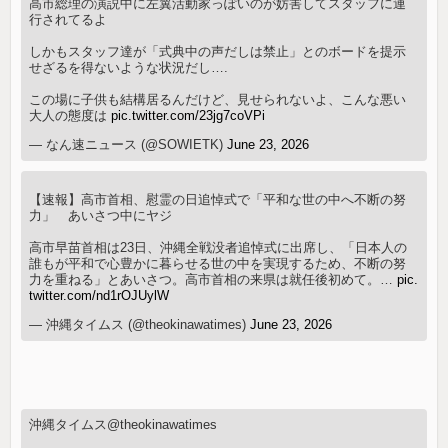
高市総理の演説中に左翼活動家っぽいのが妨害してスタッフに連
行されてるよ
しかもスタッフ達が「式典中の声だしは禁止」とのボードを提示
せざるを得ないような状況だし….
この場に子供も結構居るんだけど、見せられないよ、こんな悪い
大人の態度は
pic.twitter.com/23jg7coVPi
— なん速ニュース (@SOWIETK)
June 23, 2026
【速報】高市首相、慰霊の日追悼式で「平和な世の中へ不断の努
力」 あいさつ中にヤジ
高市早苗首相は23日、沖縄全戦没者追悼式に出席し、「日本人の
誰もが平和で心豊かに暮らせる世の中を実現するため、不断の努
力を重ねる」とあいさつ。高市首相の来県は就任後初めて。…
pic.
twitter.com/nd1rOJUylW
— 沖縄タイムス (@theokinawatimes)
June 23, 2026
沖縄タイムス@theokinawatimes