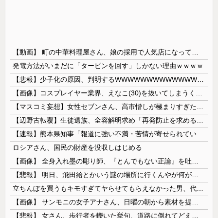
【動画】 町の中華料理屋さん、娘の採用で人気店になってしまう
発電方法がいまだに「タービンを回す」しかない理由ｗｗｗｗ
【悲報】少子化の原因、判明するWWWWWWWWWWWWWWWW
【画像】コスプレイヤー業界、えなこ(30)を抜いてしまうくらい人気の22歳の美少女が可愛すぎる
【マスコミ妄想】女性セブンさん、高市憎しが極まりすぎたのか、過去一級の低俗な「支持率下げてやる」記事を配信してしまう 想像の10倍低俗
【辺野古転覆】生徒遺族、全容解明求め「再発防止を求める会」設立
【速報】熊本県知事「報道に強い不満・苦情が寄せられている」→TBSの報道特集がまさにそれな件
ロシアさん、国民の財産を没収しはじめる
【画像】 全身入れ墨の彫り師、『とんでもない正論』を吐いて30万再生されてしまうｗｗｗｗｗｗｗ
【悲報】 明日、飛田給とかいう謎の場所に行くんやが何があるんや????・・・・・・・・・
立ちんぼを買うもキモすぎてヤらせてもらえなかった男、代わりの足コキでまさかの大量身寸米青ｗｗｗ
【画像】 サンモニの女子アナさん、日曜の朝から素材を提供してしまう
【悲報】 女さん、歩行者を轢いた挙句、道路に倒れてどえらいことになってしまうw w w w w w w