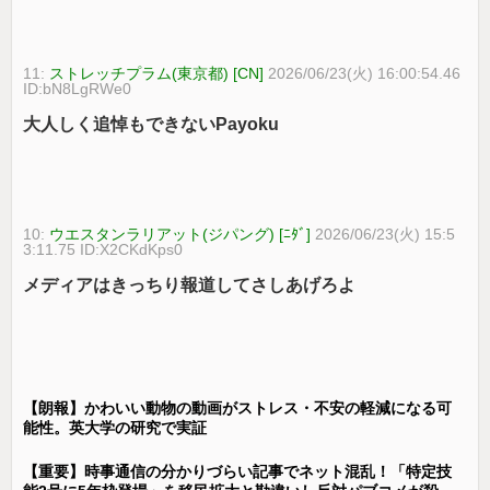
11:
ストレッチプラム(東京都) [CN]
2026/06/23(火) 16:00:54.46
ID:bN8LgRWe0
大人しく追悼もできないPayoku
10:
ウエスタンラリアット(ジパング) [ﾆﾀﾞ]
2026/06/23(火) 15:5
3:11.75 ID:X2CKdKps0
メディアはきっちり報道してさしあげろよ
【朗報】かわいい動物の動画がストレス・不安の軽減になる可
能性。英大学の研究で実証
【重要】時事通信の分かりづらい記事でネット混乱！「特定技