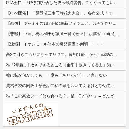
PTA会長「PTA参加拒否した親へ最終警告。こうなってもいい？」
【8/22開催】 「琵琶湖三市同時花火大会」、各市公式「そんな花火大会は存在しない」→ 高価チケットを購入した人達がSNS阿鼻叫喚
【画像】 キャミイの18万円の最新フィギュア、ガチで作り込みがエグすぎる
【悲報】 中国、橋の欄干が強風一発で粉々に 鉄筋ゼロ 当局「接着剤でくっつけただけ」「正常で、品質問題はない」
【速報】 イオンモール熊本の爆発原因が判明！！！！
高2で引きこもりになって約２年。最初は優しかった両親の態度がキツくなって...
私「料理は手抜きできるところは全部手抜きしてるよ」知人「それはダメでしょ」→勝手な説教にうんざりして…
彼は私が何かしても、一度も「ありがとう」と言わない
資格学校の同級生が会話中私の頭を叩いてくるけどやめてほしい
私「この高級フードなら食べる？」猫「(ﾟдﾟ)ｳﾏｰ」→どんどん高いエサに替えていった結果、最後は何も食べなくなって…