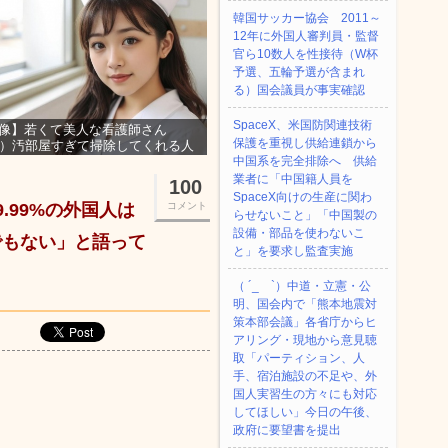
韓国サッカー協会 2011～
12年に外国人審判員・監督
官ら10数人を性接待（W杯
予選、五輪予選が含まれ
る）国会議員が事実確認
SpaceX、米国防関連技術
像】若くて美人な看護師さん
保護を重視し供給連鎖から
3）汚部屋すぎて掃除してくれる人
集ｗｗｗ
中国系を完全排除へ 供給
業者に「中国籍人員を
100
SpaceX向けの生産に関わ
.99%の外国人は
コメント
らせないこと」「中国製の
設備・部品を使わないこ
でもない」と語って
と」を要求し監査実施
（ ´_ゝ`）中道・立憲・公
明、国会内で「熊本地震対
策本部会議」各省庁からヒ
アリング・現地から意見聴
取「パーティション、人
手、宿泊施設の不足や、外
国人実習生の方々にも対応
してほしい」今日の午後、
政府に要望書を提出