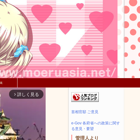
ok
詳しく見る
arrow_forward_ios
首相官邸 ご意見
e-Gov 各府省への政策に関す
る意見・要望
管理人より