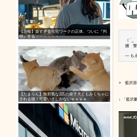
【悲報】楽すぎる在宅ワークの正体、ついに『判
明』する・・・・・・
（ ´
捕 警
— もえ
> 藍沢
【たまらん】無邪気な2匹の柴子犬ともみくちゃに
される猫！可愛いさしかないｗｗｗｗ
↓ 「藍沢