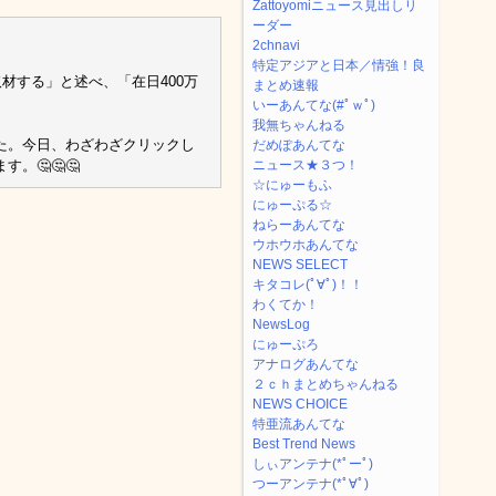
Zattoyomiニュース見出しリ
ーダー
2chnavi
特定アジアと日本／情強！良
材する」と述べ、「在日400万
まとめ速報
いーあんてな(#ﾟｗﾟ)
我無ちゃんねる
た。今日、わざわざクリックし
だめぽあんてな
🤔🤔🤔
ニュース★３つ！
☆にゅーもふ
にゅーぷる☆
ねらーあんてな
ウホウホあんてな
NEWS SELECT
キタコレ(ﾟ∀ﾟ)！！
わくてか！
NewsLog
にゅーぷろ
アナログあんてな
２ｃｈまとめちゃんねる
NEWS CHOICE
特亜流あんてな
Best Trend News
しぃアンテナ(*ﾟーﾟ)
つーアンテナ(*ﾟ∀ﾟ)