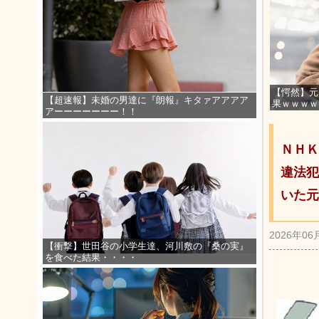
【愕然】元
【超速報】未婚の男達に『朗報』キタァアアアア
果ｗｗｗｗ
アーーーーーーー！！
ＮＨＫ
違法犯
いた元
2026年06
【衝撃】世田谷の小学生達、河川敷の『桑の実』
を食べた結果・・・・