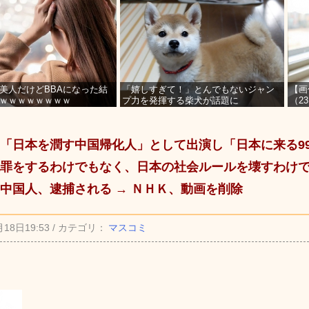
美人だけどBBAになった結
「嬉しすぎて！」とんでもないジャン
【画
ｗｗｗｗｗｗｗｗ
プ力を発揮する柴犬が話題に
（2
を募
「日本を潤す中国帰化人」として出演し「日本に来る99
罪をするわけでもなく、日本の社会ルールを壊すわけ
中国人、逮捕される → ＮＨＫ、動画を削除
月18日19:53 / カテゴリ：
マスコミ