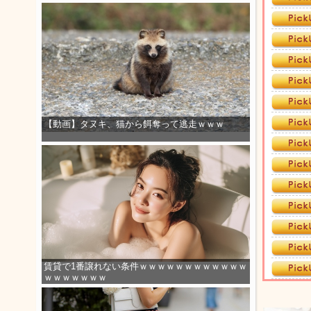
【動画】タヌキ、猫から餌奪って逃走ｗｗｗ
賃貸で1番譲れない条件ｗｗｗｗｗｗｗｗｗｗｗｗ
ｗｗｗｗｗｗｗ