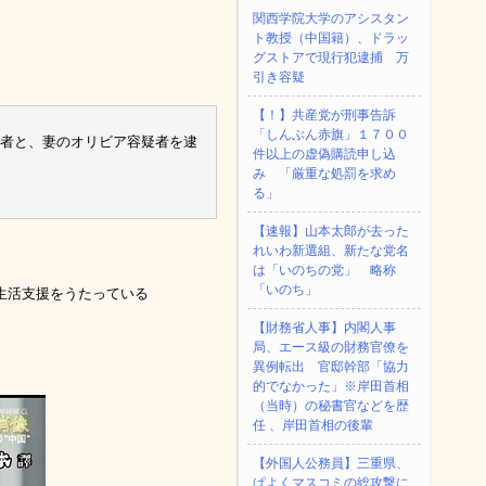
関西学院大学のアシスタン
ト教授（中国籍）、ドラッ
グストアで現行犯逮捕 万
引き容疑
【！】共産党が刑事告訴
「しんぶん赤旗」１７００
疑者と、妻のオリビア容疑者を逮
件以上の虚偽購読申し込
み 「厳重な処罰を求め
る」
【速報】山本太郎が去った
れいわ新選組、新たな党名
は「いのちの党」 略称
「いのち」
生活支援をうたっている
【財務省人事】内閣人事
局、エース級の財務官僚を
異例転出 官邸幹部「協力
的でなかった」※岸田首相
（当時）の秘書官などを歴
任 、岸田首相の後輩
【外国人公務員】三重県、
ぱよくマスコミの総攻撃に