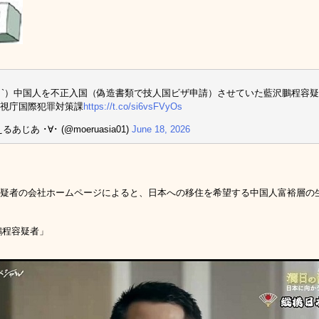
_ゝ`）中国人を不正入国（偽造書類で技人国ビザ申請）させていた藍沢鵬程容
視庁国際犯罪対策課
https://t.co/si6vsFVyOs
るあじあ ･∀･ (@moeruasia01)
June 18, 2026
容疑者の会社ホームページによると、日本への移住を希望する中国人富裕層の
鵬程容疑者」