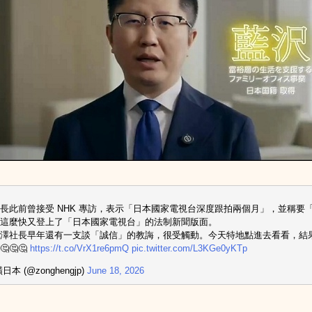
長此前曾接受 NHK 專訪，表示「日本國家電視台深度跟拍兩個月」，並稱要「為
這麼快又登上了「日本國家電視台」的法制新聞版面。
澤社長早年還有一支談「誠信」的教誨，很受觸動。今天特地點進去看看，結
🤔🤔
https://t.co/VrX1re6pmQ
pic.twitter.com/L3KGe0yKTp
日本 (@zonghengjp)
June 18, 2026