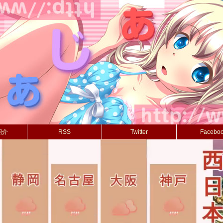
紹介
RSS
Twitter
Facebo