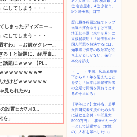
1位 大阪市、2位 横浜市、3
位 名古屋市、4位 京都市、
5位 埼玉県川口市
歴代最多得票記録でトップ
当選の河合ゆうすけ市議、
埼玉知事選（来年８月）に
立候補表明！「埼玉県の外
国人問題を解決するには、
知事選で保守の政治家が立
ち上がるしかない」保守一
本化を訴え
（ ´_ゝ`）中国、広島原爆投
下から８１年を迎えたこと
を受け「日本は原爆被害者
の立場で同情を買おうとす
るのを止めろ」
【平等は？】文科省、若手
女性研究者支援のため大学
に補助金交付（年間最大
5000万円）「将来のリーダ
ーとして活躍する（女性
の）人材を輩出したい」