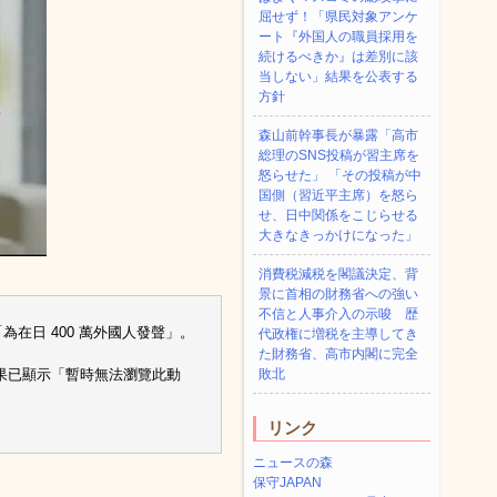
屈せず！「県民対象アンケ
ート『外国人の職員採用を
続けるべきか』は差別に該
当しない」結果を公表する
方針
森山前幹事長が暴露「高市
総理のSNS投稿が習主席を
怒らせた」 「その投稿が中
国側（習近平主席）を怒ら
せ、日中関係をこじらせる
大きなきっかけになった」
消費税減税を閣議決定、背
景に首相の財務省への強い
不信と人事介入の示唆 歴
在日 400 萬外國人發聲」。
代政権に増税を主導してき
た財務省、高市内閣に完全
果已顯示「暫時無法瀏覽此動
敗北
リンク
ニュースの森
保守JAPAN