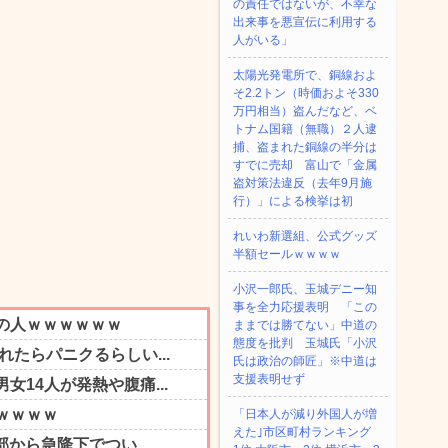
の責任ではないが、不幸な
出来事を悪宣伝に利用する
人がいる」
太陽光発電所で、銅線およ
そ2.2トン（時価およそ330
万円相当）盗んだなど、ベ
トナム国籍（無職）２人逮
捕、盗まれた銅線の半分は
すでに売却 富山で「金属
盗対策法違反（去年9月施
行）」による検挙は初
れいわ新選組、公式グッズ
半額セールｗｗｗｗ
小沢一郎氏、玉城デニー知
事を全力応援表明 「この
ままでは勝てない」中道の
態度を批判 玉城氏「小沢
氏は政治の師匠」※中道は
支援表明せず
「日本人が減り外国人が増
えた｣市区町村ランキング