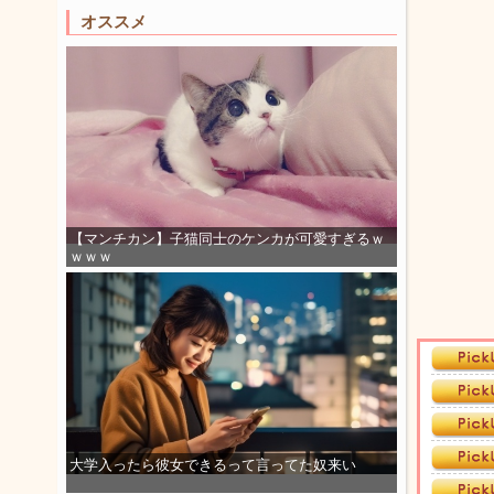
オススメ
【マンチカン】子猫同士のケンカが可愛すぎるｗ
ｗｗｗ
大学入ったら彼女できるって言ってた奴来い