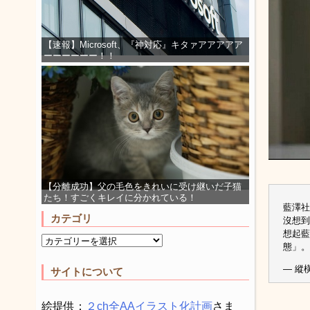
【速報】Microsoft、『神対応』キタァアアアアア
ーーーーーー！！
【分離成功】父の毛色をきれいに受け継いだ子猫
たち！すごくキレイに分かれている！
藍澤社
カテゴリ
沒想到
想起藍
態」。
— 縱橫
サイトについて
絵提供：
２ch全AAイラスト化計画
さま