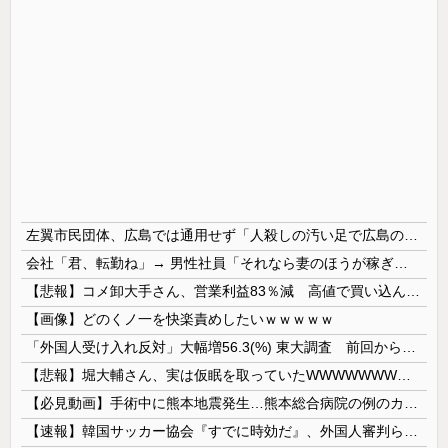
左翼市民団体、広島では通用せず「人殺しの汚い足で広島の土を踏むな！」→広島県民「お前らの方が汚いんじゃ！」「ワシらが広島県民じゃ」
会社「君、転勤ね」→ 男性社員「それなら妻のほうが稼ぎいいんで辞めます」⇒ 結果・・・
【悲報】コメ卸大手さん、営業利益83％減 高値で買い込んだ米が売れず「損切り祭り」開幕へ
【画像】どのくノ一を快楽責めしたいｗｗｗｗｗ
「外国人受け入れ反対」大幅増56.3(%) 東大調査 前回から20ポイント以上の爆増
【悲報】堀大輔さん、実は仮眠を取っていたWWWWWWWWWWWWWWWWWWWWWWWWWWWWWWWWWWWWWWWWWW
【必見動画】手術中に熊本地震発生…熊本総合病院の例のカメラ映像、ノーカットver.が公開される
【速報】韓国サッカー協会『すでに時効だ』、外国人審判らへ性的接待疑惑→ロンドン五輪は銅メダルはく奪の可能性「審判の国籍は日本、UAE、イラン」