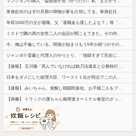
マンションの隣人「盗聴器が見つかったの」私「まさかうちも？」→業者に調査を依頼したら、犯人の正体まで見えてきて…
単身赴任のはずの旦那の荷物が家を占領してる。単身赴任でほとんど帰らない癖に...
年収1500万の父が退職。父「退職金も渡したよな？」母「貯金なんてないよー」父「全部なくなったの！？」→予想外の返事に家族騒然となり…
ミスドで隣の席の女性二人の会話が聞こえてきた。その内容が、旦那と離婚したくてでっち上げのDV証拠を...
今、俺は不倫している。関係が始まりもう5年が経つがその不倫相手のスマホを見てしまい...
ジャンポケ斎藤と代理人のやりとり、「地獄すぎて完全にコントになってる……」と衝撃を受ける人が続出中
【速報】 玉川徹「死んでいなければ銃刀法違反と公務執行妨害、警察官が事実上の死刑にした」
日本をダメにした総理大臣、ワースト１位が同点でこの人ｗｗｗｗｗｗ
【速報】 みいちゃん、覚醒し戦闘民族化。お子様二人をフルボッコにしてしまう
【画像】 トラックの運ちゃん御用達ターミナル食堂のざっかけないオムライスｗｗｗｗｗｗｗｗｗｗ