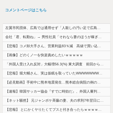
コメントページはこちら
左翼市民団体、広島では通用せず「人殺しの汚い足で広島の土を踏むな！」→広島県民「お前らの方が汚いんじゃ！」「ワシらが広島県民じゃ」
会社「君、転勤ね」→ 男性社員「それなら妻のほうが稼ぎいいんで辞めます」⇒ 結果・・・
【悲報】コメ卸大手さん、営業利益83％減 高値で買い込んだ米が売れず「損切り祭り」開幕へ
【画像】どのくノ一を快楽責めしたいｗｗｗｗｗ
「外国人受け入れ反対」大幅増56.3(%) 東大調査 前回から20ポイント以上の爆増
【悲報】堀大輔さん、実は仮眠を取っていたWWWWWWWWWWWWWWWWWWWWWWWWWWWWWWWWWWWWWWWWWW
【必見動画】手術中に熊本地震発生…熊本総合病院の例のカメラ映像、ノーカットver.が公開される
【速報】韓国サッカー協会『すでに時効だ』、外国人審判らへ性的接待疑惑→ロンドン五輪は銅メダルはく奪の可能性「審判の国籍は日本、UAE、イラン」
【ネット騒然】 元ジャンポケ斉藤の妻、夫の求刑7年翌日にインスタ更新！その内容がガチでヤバすぎる…
【悲報】 とにかくヤりたくてブスと付き合ったらｗｗｗｗｗｗｗｗｗｗｗｗｗｗｗ