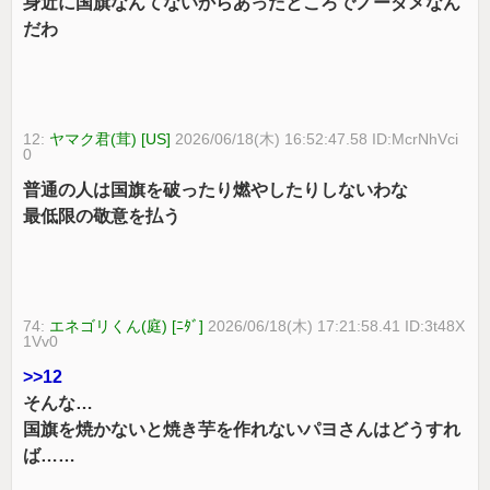
身近に国旗なんてないからあったところでノーダメなん
だわ
12:
ヤマク君(茸) [US]
2026/06/18(木) 16:52:47.58 ID:McrNhVci
0
普通の人は国旗を破ったり燃やしたりしないわな
最低限の敬意を払う
74:
エネゴリくん(庭) [ﾆﾀﾞ]
2026/06/18(木) 17:21:58.41 ID:3t48X
1Vv0
>>12
そんな…
国旗を焼かないと焼き芋を作れないパヨさんはどうすれ
ば……