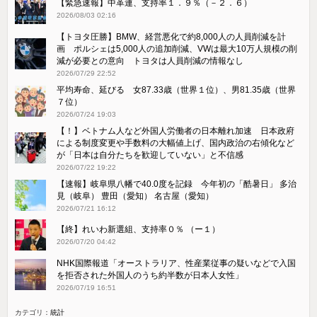
【緊急速報】中革連、支持率１．９％（－２．６）
2026/08/03 02:16
【トヨタ圧勝】BMW、経営悪化で約8,000人の人員削減を計
画 ポルシェは5,000人の追加削減、VWは最大10万人規模の削
減が必要との意向 トヨタは人員削減の情報なし
2026/07/29 22:52
平均寿命、延びる 女87.33歳（世界１位）、男81.35歳（世界
７位）
2026/07/24 19:03
【！】ベトナム人など外国人労働者の日本離れ加速 日本政府
による制度変更や手数料の大幅値上げ、国内政治の右傾化など
が「日本は自分たちを歓迎していない」と不信感
2026/07/22 19:22
【速報】岐阜県八幡で40.0度を記録 今年初の「酷暑日」 多治
見（岐阜） 豊田（愛知） 名古屋（愛知）
2026/07/21 16:12
【終】れいわ新選組、支持率０％ （ー１）
2026/07/20 04:42
NHK国際報道「オーストラリア、性産業従事の疑いなどで入国
を拒否された外国人のうち約半数が日本人女性」
2026/07/19 16:51
カテゴリ：
統計