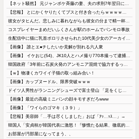
【ネット騒然】 元ジャンポケ斉藤の妻、夫の求刑7年翌日にインスタ更新！その内容がガチでヤバすぎる…
【悲報】 とにかくヤりたくてブスと付き合ったらｗｗｗｗｗｗｗｗｗｗｗｗｗｗｗ
彼女がタヒんだ。悲しみに暮れながらも彼女の分まで精一杯生きようと誓った。だが実は生きていた！突撃するとふっくらした顔で大きなお腹を抱えて...
コスプレイヤーまめだいふくさんが駅のホームでパンモロ事故
生配信中に猫に乳首ポロリさせられた10代美少女のアーカイブ、500万再生越えｗｗｗ
【画像】 誰とエ●チしたいか見解が別れる六人衆
【画像】 イケおじ(54)、JK10人とハメ撮り770本撮って逮捕ｗｗｗｗｗｗｗ
韓国政府「3年前に石炭火発のアンモニア混焼で協力するっていったけどあれ取りやめな。政権変わったし」……韓国とまともな協力ができない理由、これなんですよね
【ｗ】物凄くカワイイ子猫の取っ組み合い！
【画像】カップヌードル、限界突破ｗｗｗ
ドイツ人男性がランニングシューズで富士登山 「足をくじいて動けない」
【画像】最近の高級ミニバンの顔キモすぎだろwww
【画像】「ワイらのゴマキ（３９）」
【悲報】美容師「…手は尽くしました」おば「ｱｯ…ｯｽ…」→
韓国人「安貞桓が韓国代表に激怒！『惨憺たる結果、徹底的な刷新が必要だ』と監督や協会を痛烈批判」
お部屋が汚部屋になってまう、、