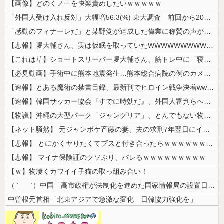
【画像】どのくノ一を快楽責めしたいｗｗｗｗｗ
「外国人受け入れ反対」大幅増56.3(%) 東大調査 前回から20ポイ...
「感動のフィナーレだ」と某野党が達成した偉業に称賛の声が殺到、なんかヒ...
【悲報】堀大輔さん、実は仮眠を取っていたWWWWWWWWWWWWWWW...
【これは草】ショートスリーパー堀大輔さん、筋トレ中に「寝たほうが良い」...
【必見動画】手術中に熊本地震発生…熊本総合病院の例のカメラ映像、ノーカ...
【速報】とある魔術の禁書目録、最新刊でヒロイン戦争決着wwwwwwww...
【速報】韓国サッカー協会『すでに時効だ』、外国人審判らへ性的接待疑惑→...
【物議】沖縄の大型パーク「ジャングリア」、とんでもない物を投入してしま...
【ネット騒然】 元ジャンポケ斉藤の妻、夫の求刑7年翌日にインスタ更新！...
【悲報】 とにかくヤりたくてブスと付き合ったらｗｗｗｗｗｗｗｗｗｗｗｗ...
【悲報】 マイナ保険証のクソぶり、バレるｗｗｗｗｗｗｗｗｗ
【ｗ】物凄くカワイイ子猫の取っ組み合い！
（ ´_ゝ`）中国「高市政権が法制化を進めた国家情報局の設置日が7月3...
中曽根元首相「北東アジアで急激な変化 日韓協力強化を」