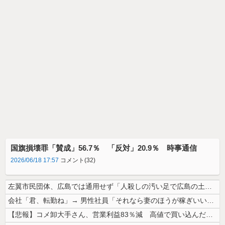
国旗損壊罪「賛成」56.7％ 「反対」20.9％ 時事通信
2026/06/18 17:57
コメント(32)
左翼市民団体、広島では通用せず「人殺しの汚い足で広島の土を踏むな！」→...
会社「君、転勤ね」→ 男性社員「それなら妻のほうが稼ぎいいんで辞めます...
【悲報】コメ卸大手さん、営業利益83％減 高値で買い込んだ米が売れず「...