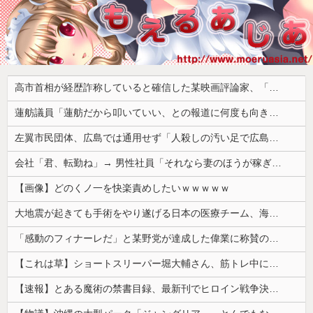
高市首相が経歴詐称していると確信した某映画評論家、「上級公務員試験に合格とは書いてないんですが…」とツッコミを受けまくり……
蓮舫議員「蓮舫だから叩いていい、との報道に何度も向き合ってきました。悔しくても」
左翼市民団体、広島では通用せず「人殺しの汚い足で広島の土を踏むな！」→広島県民「お前らの方が汚いんじゃ！」「ワシらが広島県民じゃ」
会社「君、転勤ね」→ 男性社員「それなら妻のほうが稼ぎいいんで辞めます」⇒ 結果・・・
【画像】どのくノ一を快楽責めしたいｗｗｗｗｗ
大地震が起きても手術をやり遂げる日本の医療チーム、海外でも凄すぎると絶賛
「感動のフィナーレだ」と某野党が達成した偉業に称賛の声が殺到、なんかヒーロー番組の最終回を見ているような気分に……
【これは草】ショートスリーパー堀大輔さん、筋トレ中に「寝たほうが良い」と言われた結果ｗｗｗｗ
【速報】とある魔術の禁書目録、最新刊でヒロイン戦争決着wwwwwwwwwwwww