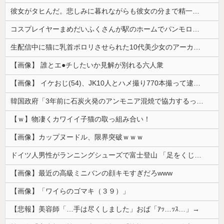
彼女がタヒんだ。悲しみに暮れながらも彼女の分まで精一杯生きようと誓った。だが実は生きていた！突撃するとふっくらした顔で大きなお腹を抱えて...
コスプレイヤーまめだいふくさんが駅のホームでパンモロ事故
生配信中に猫に乳首ポロリさせられた10代美少女のアーカイブ、500万再生越えｗｗｗ
【画像】 誰とエ●チしたいか見解が別れる六人衆
【画像】 イケおじ(54)、JK10人とハメ撮り770本撮って逮捕ｗｗｗｗｗｗｗ
韓国政府「3年前に石炭火発のアンモニア混焼で協力するっていったけどあれ取りやめな。政権変わったし」……韓国とまともな協力ができない理由、これなんですよね
【ｗ】物凄くカワイイ子猫の取っ組み合い！
【画像】カップヌードル、限界突破ｗｗｗ
ドイツ人男性がランニングシューズで富士登山 「足をくじいて動けない」
【画像】最近の高級ミニバンの顔キモすぎだろwww
【画像】「ワイらのゴマキ（３９）」
【悲報】美容師「…手は尽くしました」おば「ｱｯ…ｯｽ…」→