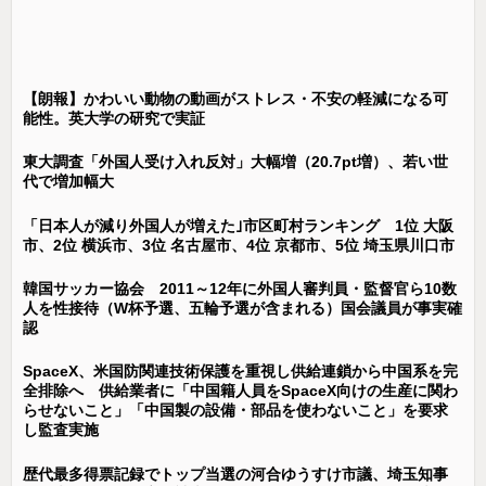
【朗報】かわいい動物の動画がストレス・不安の軽減になる可
能性。英大学の研究で実証
東大調査「外国人受け入れ反対」大幅増（20.7pt増）、若い世
代で増加幅大
「日本人が減り外国人が増えた｣市区町村ランキング 1位 大阪
市、2位 横浜市、3位 名古屋市、4位 京都市、5位 埼玉県川口市
韓国サッカー協会 2011～12年に外国人審判員・監督官ら10数
人を性接待（W杯予選、五輪予選が含まれる）国会議員が事実確
認
SpaceX、米国防関連技術保護を重視し供給連鎖から中国系を完
全排除へ 供給業者に「中国籍人員をSpaceX向けの生産に関わ
らせないこと」「中国製の設備・部品を使わないこと」を要求
し監査実施
歴代最多得票記録でトップ当選の河合ゆうすけ市議、埼玉知事