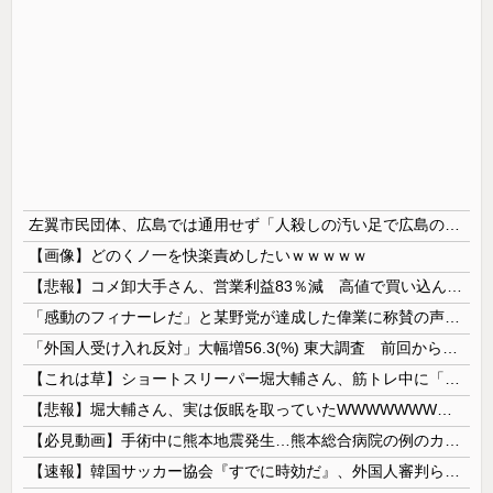
左翼市民団体、広島では通用せず「人殺しの汚い足で広島の土を踏むな！」→広島県民「お前らの方が汚いんじゃ！」「ワシらが広島県民じゃ」
【画像】どのくノ一を快楽責めしたいｗｗｗｗｗ
【悲報】コメ卸大手さん、営業利益83％減 高値で買い込んだ米が売れず「損切り祭り」開幕へ
「感動のフィナーレだ」と某野党が達成した偉業に称賛の声が殺到、なんかヒーロー番組の最終回を見ているような気分に……
「外国人受け入れ反対」大幅増56.3(%) 東大調査 前回から20ポイント以上の爆増
【これは草】ショートスリーパー堀大輔さん、筋トレ中に「寝たほうが良い」と言われた結果ｗｗｗｗ
【悲報】堀大輔さん、実は仮眠を取っていたWWWWWWWWWWWWWWWWWWWWWWWWWWWWWWWWWWWWWWWWWW
【必見動画】手術中に熊本地震発生…熊本総合病院の例のカメラ映像、ノーカットver.が公開される
【速報】韓国サッカー協会『すでに時効だ』、外国人審判らへ性的接待疑惑→ロンドン五輪は銅メダルはく奪の可能性「審判の国籍は日本、UAE、イラン」