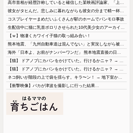
高市首相が経歴詐称していると確信した某映画評論家、「上級公務員試験に合格とは書いてないんですが…」とツッコミを受けまくり……
彼女がタヒんだ。悲しみに暮れながらも彼女の分まで精一杯生きようと誓った。だが実は生きていた！突撃するとふっくらした顔で大きなお腹を抱えて...
コスプレイヤーまめだいふくさんが駅のホームでパンモロ事故
生配信中に猫に乳首ポロリさせられた10代美少女のアーカイブ、500万再生越えｗｗｗ
【ｗ】物凄くカワイイ子猫の取っ組み合い！
熊本地震、「九州自動車道は混んでない」と実況しながら被災地へ向かう有名アナなどに批判殺到 全国紙記者「最新の状況をいち早く伝えることは報道機関としての責務」「情報を取り上げることには大きな意義がある」
海外「日本よ、お前がナンバーワンだ」 熊本地震直後の日本の対応のスピードに世界が衝撃
【猫】 ドアノブにカバンをかけていた。行けるかニャ？ → 猫はこうなります…
【猫】 ドアノブにカバンをかけていた。行けるかニャ？ → 猫はこうなります…
ネコ飼いが階段の上で袋を揺らす。キラ〜ン！ → 地下室からヤツが現れる…
【衝撃映像】バカが津波を撮影しに行った結果…