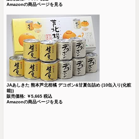
Amazonの商品ページを見る
JAあしきた 熊本芦北柑橘 デコポン&甘夏缶詰め (10缶入り(化粧
箱))
販売価格: ￥5,665 税込
Amazonの商品ページを見る