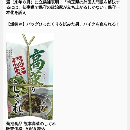
選（来年８月）に立候補表明！「埼玉県の外国人問題を解決す
るには、知事選で保守の政治家が立ち上がるしかない」保守一
本化を訴え
【爆笑ｗ】バッグひったくりを試みた男、バイクを盗られる！
菊池食品 熊本高菜のしぐれ
販売価格: ￥868 税込