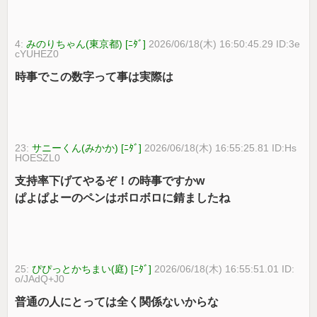
4:
みのりちゃん(東京都) [ﾆﾀﾞ]
2026/06/18(木) 16:50:45.29 ID:3e
cYUHEZ0
時事でこの数字って事は実際は
23:
サニーくん(みかか) [ﾆﾀﾞ]
2026/06/18(木) 16:55:25.81 ID:Hs
HOESZL0
支持率下げてやるぞ！の時事ですかw
ぱよぱよーのペンはボロボロに錆ましたね
25:
ぴぴっとかちまい(庭) [ﾆﾀﾞ]
2026/06/18(木) 16:55:51.01 ID:
o/JAdQ+J0
普通の人にとっては全く関係ないからな