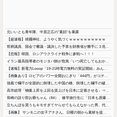
元いいとも青年隊、中居正広の”素顔”を暴露
【超速報】靖國神社、ようやく気づくｗｗｗｗｗｗｗｗｗｗ
世耕議員、国会で審議・議決した予算を財務省が勝手に３兆円動かしていると指摘・問題視
【悲報】韓国、ロシアウクライナ戦争に参戦へ！！！
イラン最高指導者のモジタバ師が危篤「いつ死亡してもおかしくない」…イラン大統領「意思疎通はかなり難しい」！
【速報】新電力Looop「19-21時電力無料の実証開始」みんなこれにするじゃん、電力会社の勢力図が変わるか
【画像あり】ロピアのパワー全開おにぎり「444円」がコチラｗｗｗｗｗ
強風で欄干が全面的に倒壊した中国の橋、倒壊した欄干の破片を調べると凄まじい事実が発覚して……
高市総理「物価上昇を上回る賃上げを日本に定着させる」⇒ 国家公務員月給3.51％増へ
長崎の語り部お爺ちゃん（84）、修学旅行生に「日本も原爆を持たないと負ける」と言われびっくり！ 被団協代表（85）も中学生に「核を持たないで日本を守れますか」と問われ危機感
立ちんぼを買うもキモすぎてヤらせてもらえなかった男、代わりの足コキでまさかの大量身寸米青ｗｗｗ
【画像】 サンモニの女子アナさん、日曜の朝から素材を提供してしまう