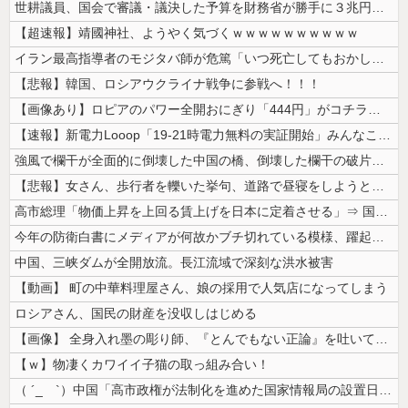
世耕議員、国会で審議・議決した予算を財務省が勝手に３兆円動かしていると...
【超速報】靖國神社、ようやく気づくｗｗｗｗｗｗｗｗｗｗ
イラン最高指導者のモジタバ師が危篤「いつ死亡してもおかしくない」…イラ...
【悲報】韓国、ロシアウクライナ戦争に参戦へ！！！
【画像あり】ロピアのパワー全開おにぎり「444円」がコチラｗｗｗｗｗ
【速報】新電力Looop「19-21時電力無料の実証開始」みんなこれに...
強風で欄干が全面的に倒壊した中国の橋、倒壊した欄干の破片を調べると凄ま...
【悲報】女さん、歩行者を轢いた挙句、道路で昼寝をしようとしてしまう
高市総理「物価上昇を上回る賃上げを日本に定着させる」⇒ 国家公務員月...
今年の防衛白書にメディアが何故かブチ切れている模様、躍起になって批判す...
中国、三峡ダムが全開放流。長江流域で深刻な洪水被害
【動画】 町の中華料理屋さん、娘の採用で人気店になってしまう
ロシアさん、国民の財産を没収しはじめる
【画像】 全身入れ墨の彫り師、『とんでもない正論』を吐いて30万再生さ...
【ｗ】物凄くカワイイ子猫の取っ組み合い！
（ ´_ゝ`）中国「高市政権が法制化を進めた国家情報局の設置日が7月3...