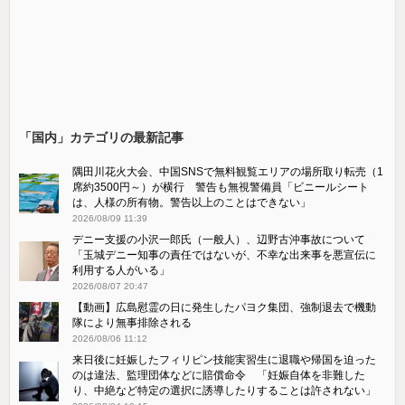
「国内」カテゴリの最新記事
隅田川花火大会、中国SNSで無料観覧エリアの場所取り転売（1
席約3500円～）が横行 警告も無視警備員「ビニールシート
は、人様の所有物。警告以上のことはできない」
2026/08/09 11:39
デニー支援の小沢一郎氏（一般人）、辺野古沖事故について
「玉城デニー知事の責任ではないが、不幸な出来事を悪宣伝に
利用する人がいる」
2026/08/07 20:47
【動画】広島慰霊の日に発生したパヨク集団、強制退去で機動
隊により無事排除される
2026/08/06 11:12
来日後に妊娠したフィリピン技能実習生に退職や帰国を迫った
のは違法、監理団体などに賠償命令 「妊娠自体を非難した
り、中絶など特定の選択に誘導したりすることは許されない」