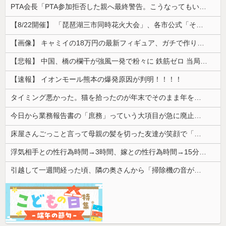
PTA会長「PTA参加拒否した親へ最終警告。こうなってもいい？」
【8/22開催】 「琵琶湖三市同時花火大会」、各市公式「そんな花火大会は存在しない」→ 高価チケットを購入した人達がSNS阿鼻叫喚
【画像】 キャミイの18万円の最新フィギュア、ガチで作り込みがエグすぎる
【悲報】 中国、橋の欄干が強風一発で粉々に 鉄筋ゼロ 当局「接着剤でくっつけただけ」「正常で、品質問題はない」
【速報】 イオンモール熊本の爆発原因が判明！！！！
タイミング悪かった。猫を拾ったのが年末でそのまま年を越すことになった
今日から業務報告書の「庶務」っていう大項目が急に廃止されたんだけど意味不明すぎる
床屋さんごっこと言って母親の髪を切った友達が笑顔で「はい、次〇〇の番！」とハサミを差し出してきた。
浮気相手との性行為時間→3時間、嫁との性行為時間→15分wwwwwwwww
引越して一週間経った頃、隣の奥さんから「掃除機の音がうるさい」と苦情があった。静かに暮らしていたはずなのに、原因を探るとまさかの事実が…