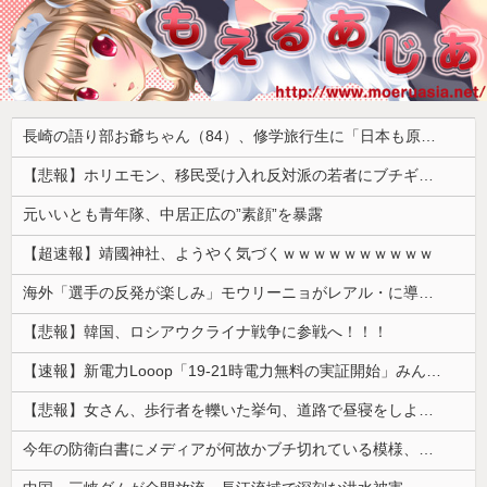
長崎の語り部お爺ちゃん（84）、修学旅行生に「日本も原爆を持たないと負ける」と言われびっくり！ 被団協代表（85）も中学生に「核を持たないで日本を守れますか」と問われ危機感
【悲報】ホリエモン、移民受け入れ反対派の若者にブチギレ「差別するなんて最低だ！」 → スタジオ誰も反論できず沈黙 ………
元いいとも青年隊、中居正広の”素顔”を暴露
【超速報】靖國神社、ようやく気づくｗｗｗｗｗｗｗｗｗｗ
海外「選手の反発が楽しみ」モウリーニョがレアル・に導入した新ルール（海外の反応）
【悲報】韓国、ロシアウクライナ戦争に参戦へ！！！
【速報】新電力Looop「19-21時電力無料の実証開始」みんなこれにするじゃん、電力会社の勢力図が変わるか
【悲報】女さん、歩行者を轢いた挙句、道路で昼寝をしようとしてしまう
今年の防衛白書にメディアが何故かブチ切れている模様、躍起になって批判するも逆に有権者からは……