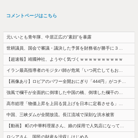
コメントページはこちら
元いいとも青年隊、中居正広の”素顔”を暴露
世耕議員、国会で審議・議決した予算を財務省が勝手に３兆円動かしていると指摘・問題視
【超速報】靖國神社、ようやく気づくｗｗｗｗｗｗｗｗｗｗ
イラン最高指導者のモジタバ師が危篤「いつ死亡してもおかしくない」…イラン大統領「意思疎通はかなり難しい」！
【画像あり】ロピアのパワー全開おにぎり「444円」がコチラｗｗｗｗｗ
強風で欄干が全面的に倒壊した中国の橋、倒壊した欄干の破片を調べると凄まじい事実が発覚して……
高市総理「物価上昇を上回る賃上げを日本に定着させる」⇒ 国家公務員月給3.51％増へ
中国、三峡ダムが全開放流。長江流域で深刻な洪水被害
【動画】 町の中華料理屋さん、娘の採用で人気店になってしまう
ロシアさん、国民の財産を没収しはじめる