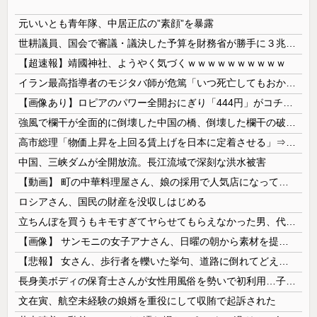
元いいとも青年隊、中居正広の”素顔”を暴露
世耕議員、国会で審議・議決した予算を財務省が勝手に３兆円動かしていると指摘・問題視
【超速報】靖國神社、ようやく気づくｗｗｗｗｗｗｗｗｗｗ
イラン最高指導者のモジタバ師が危篤「いつ死亡してもおかしくない」…イラン大統領「意思疎通はかなり難しい」！
【画像あり】ロピアのパワー全開おにぎり「444円」がコチラｗｗｗｗｗ
強風で欄干が全面的に倒壊した中国の橋、倒壊した欄干の破片を調べると凄まじい事実が発覚して……
高市総理「物価上昇を上回る賃上げを日本に定着させる」⇒ 国家公務員月給3.51％増へ
中国、三峡ダムが全開放流。長江流域で深刻な洪水被害
【動画】 町の中華料理屋さん、娘の採用で人気店になってしまう
ロシアさん、国民の財産を没収しはじめる
立ちんぼを買うもキモすぎてヤらせてもらえなかった男、代わりの足コキでまさかの大量身寸米青ｗｗｗ
【画像】 サンモニの女子アナさん、日曜の朝から素材を提供してしまう
【悲報】 女さん、歩行者を轢いた挙句、道路に倒れてどえらいことになってしまうw w w w w w w
長身美ボディの保育士さんが女性用風俗を勢いで初利用…子供に絶対見せられないメスの顔でイキまくり。
文在寅、航空未経験の娘婿を重役にして収賄で起訴された