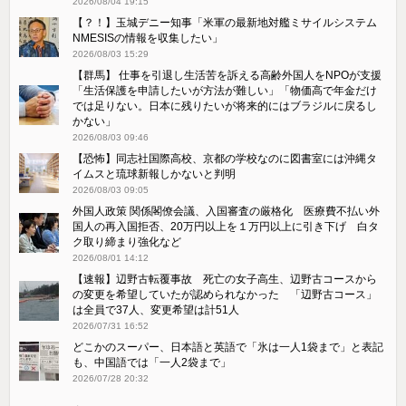
2026/08/04 19:15
【？！】玉城デニー知事「米軍の最新地対艦ミサイルシステム
NMESISの情報を収集したい」
2026/08/03 15:29
【群馬】 仕事を引退し生活苦を訴える高齢外国人をNPOが支援
「生活保護を申請したいが方法が難しい」「物価高で年金だけ
では足りない。日本に残りたいが将来的にはブラジルに戻るし
かない」
2026/08/03 09:46
【恐怖】同志社国際高校、京都の学校なのに図書室には沖縄タ
イムスと琉球新報しかないと判明
2026/08/03 09:05
外国人政策 関係閣僚会議、入国審査の厳格化 医療費不払い外
国人の再入国拒否、20万円以上を１万円以上に引き下げ 白タ
ク取り締まり強化など
2026/08/01 14:12
【速報】辺野古転覆事故 死亡の女子高生、辺野古コースから
の変更を希望していたが認められなかった 「辺野古コース」
は全員で37人、変更希望は計51人
2026/07/31 16:52
どこかのスーパー、日本語と英語で「氷は一人1袋まで」と表記
も、中国語では「一人2袋まで」
2026/07/28 20:32