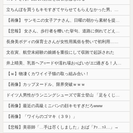
立ちんぼを買うもキモすぎてヤらせてもらえなかった男、代わりの足コキでまさかの大量身寸米青ｗｗｗ
【画像】 サンモニの女子アナさん、日曜の朝から素材を提供してしまう
【悲報】 女さん、歩行者を轢いた挙句、道路に倒れてどえらいことになってしまうw w w w w w w
長身美ボディの保育士さんが女性用風俗を勢いで初利用…子供に絶対見せられないメスの顔でイキまくり。
文在寅、航空未経験の娘婿を重役にして収賄で起訴された
井上晴美、乳首ヘア○ードや濡れ場お○ぱいがエ□過ぎる！人生最後のラスト写真集、最高！！
【ｗ】物凄くカワイイ子猫の取っ組み合い！
【画像】カップヌードル、限界突破ｗｗｗ
ドイツ人男性がランニングシューズで富士登山 「足をくじいて動けない」
【画像】最近の高級ミニバンの顔キモすぎだろwww
【画像】「ワイらのゴマキ（３９）」
【悲報】美容師「…手は尽くしました」おば「ｱｯ…ｯｽ…」→