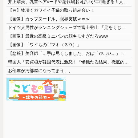
井上晴美、乳首ヘア○ードや濡れ場お○ぱいがエ□過ぎる！人生最後のラスト写真集、最高！！
【ｗ】物凄くカワイイ子猫の取っ組み合い！
【画像】カップヌードル、限界突破ｗｗｗ
ドイツ人男性がランニングシューズで富士登山 「足をくじいて動けない」
【画像】最近の高級ミニバンの顔キモすぎだろwww
【画像】「ワイらのゴマキ（３９）」
【悲報】美容師「…手は尽くしました」おば「ｱｯ…ｯｽ…」→
韓国人「安貞桓が韓国代表に激怒！『惨憺たる結果、徹底的な刷新が必要だ』と監督や協会を痛烈批判」
お部屋が汚部屋になってまう、、