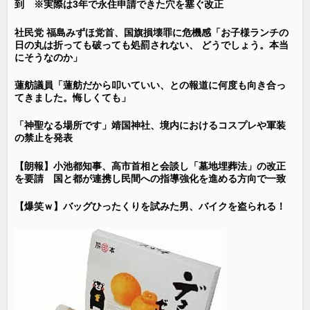
到 ※実際は3年で永住申請できた穴を塞ぐ改正
社民党 福島みずほ党首、国旗損壊罪に危機感「お子様ランチの
日の丸は折っても破っても処罰されない、 どうでしょう。本当
にそうなのか」
蓮舫議員「蓮舫だから叩いていい、との報道に何度も向き合っ
てきました。悔しくても」
「神聖なる場所です」靖国神社、境内におけるコスプレや軍装
の禁止を発表
【朗報】小池都知事、高市首相と会談し「墓地埋葬法」の改正
を要請 国と都が連携し民間への指導強化を進める方向で一致
【爆笑ｗ】バッグひったくりを試みた男、バイクを盗られる！