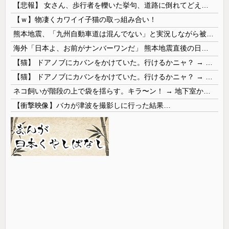
【悲報】 女さん、歩行者を轢いた挙句、道路に倒れてどえらいことになってしまうw w w w w w w
【ｗ】物凄くカワイイ子猫の取っ組み合い！
熊本地震、「九州自動車道は混んでない」と実況しながら被災地へ向かう有名アナなどに批判殺到 全国紙記者「最新の状況をいち早く伝えることは報道機関としての責務」「情報を取り上げることには大きな意義がある」
海外「日本よ、お前がナンバーワンだ」 熊本地震直後の日本の対応のスピードに世界が衝撃
【猫】 ドアノブにカバンをかけていた。行けるかニャ？ → 猫はこうなります…
【猫】 ドアノブにカバンをかけていた。行けるかニャ？ → 猫はこうなります…
ネコ飼いが階段の上で袋を揺らす。キラ〜ン！ → 地下室からヤツが現れる…
【衝撃映像】バカが津波を撮影しに行った結果…