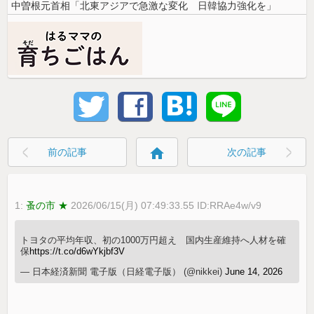
中曽根元首相「北東アジアで急激な変化 日韓協力強化を」
home
前の記事
次の記事
1:
蚤の市 ★
2026/06/15(月) 07:49:33.55 ID:RRAe4w/v9
トヨタの平均年収、初の1000万円超え 国内生産維持へ人材を確
保
https://t.co/d6wYkjbf3V
— 日本経済新聞 電子版（日経電子版） (@nikkei)
June 14, 2026