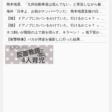
熊本地震、「九州自動車道は混んでない」と実況しながら被災地へ向かう有名アナなどに批判殺到 全国紙記者「最新の状況をいち早く伝えることは報道機関としての責務」「情報を取り上げることには大きな意義がある」
海外「日本よ、お前がナンバーワンだ」 熊本地震直後の日本の対応のスピードに世界が衝撃
【猫】 ドアノブにカバンをかけていた。行けるかニャ？ → 猫はこうなります…
【猫】 ドアノブにカバンをかけていた。行けるかニャ？ → 猫はこうなります…
ネコ飼いが階段の上で袋を揺らす。キラ〜ン！ → 地下室からヤツが現れる…
【衝撃映像】バカが津波を撮影しに行った結果…