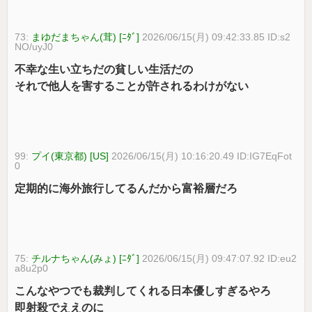
73:
まゆだまちゃん(茸) [ﾆﾀﾞ]
2026/06/15(月) 09:42:33.85 ID:s2
NO/uyJ0
不幸な生い立ちだの貧しい生活だの
それで他人を害することが許されるわけがない
99:
プイ(東京都) [US]
2026/06/15(月) 10:16:20.49 ID:IG7EqFot
0
定期的に海外旅行してるんだから富裕層だろ
75:
チルナちゃん(みょ) [ﾆﾀﾞ]
2026/06/15(月) 09:47:07.92 ID:eu2
a8u2p0
こんなやつでも裁判してくれる日本優しすぎるやろ
即射殺でええのに