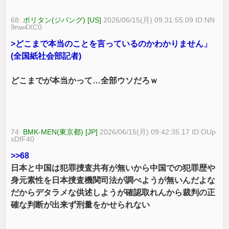
68:
ポリタン(ジパング) [US]
2026/06/15(月) 09:31:55.09 ID:NN
9nw4XC0
>どこまで本当のことを言っているのかわかりません」
(全国紙社会部記者)
どこまでが本当かって…全部ウソだろｗ
74:
BMK-MEN(東京都) [JP]
2026/06/15(月) 09:42:35.17 ID:OUp
xDfF40
>>68
日本と中国は犯罪捜査共有が無いから中国での犯罪歴や
身元素性を日本捜査機関司法が調べようが無いんだよな
だからデタラメな供述しようが確認取れんから裁判の正
確な判断が出来ず刑量をかせられない