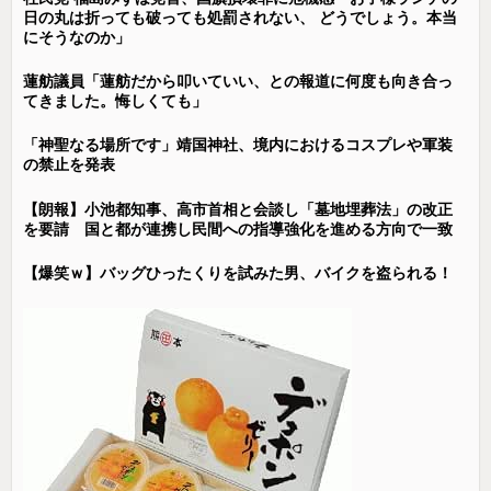
日の丸は折っても破っても処罰されない、 どうでしょう。本当
にそうなのか」
蓮舫議員「蓮舫だから叩いていい、との報道に何度も向き合っ
てきました。悔しくても」
「神聖なる場所です」靖国神社、境内におけるコスプレや軍装
の禁止を発表
【朗報】小池都知事、高市首相と会談し「墓地埋葬法」の改正
を要請 国と都が連携し民間への指導強化を進める方向で一致
【爆笑ｗ】バッグひったくりを試みた男、バイクを盗られる！