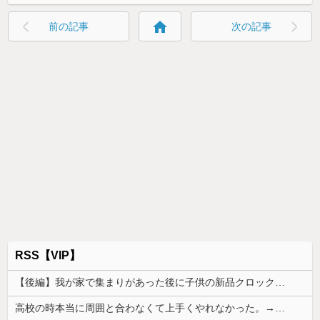
home
前の記事
次の記事
RSS【VIP】
【後編】我が家で集まりがあった後に子供の新品クロックスが消えた。犯人のママがカバンに入れるのを見た人もいるのに相手旦那が「証拠は？」と認めない…...
高校の時本当に周囲と合わなくて上手くやれなかった。→飲み会で偶然同じ高校の人と出会った