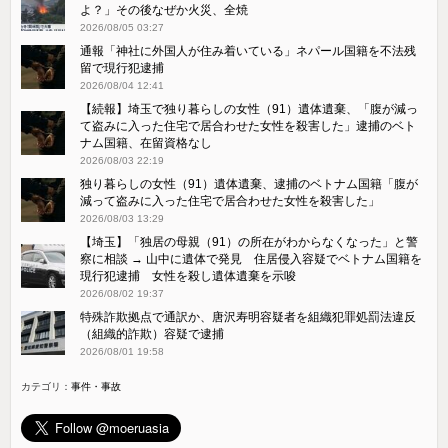
よ？」その後なぜか火災、全焼
2026/08/05 03:27
通報「神社に外国人が住み着いている」ネパール国籍を不法残
留で現行犯逮捕
2026/08/04 12:41
【続報】埼玉で独り暮らしの女性（91）遺体遺棄、「腹が減っ
て盗みに入った住宅で居合わせた女性を殺害した」逮捕のベト
ナム国籍、在留資格なし
2026/08/03 22:19
独り暮らしの女性（91）遺体遺棄、逮捕のベトナム国籍「腹が
減って盗みに入った住宅で居合わせた女性を殺害した」
2026/08/03 13:29
【埼玉】「独居の母親（91）の所在がわからなくなった」と警
察に相談 → 山中に遺体で発見 住居侵入容疑でベトナム国籍を
現行犯逮捕 女性を殺し遺体遺棄を示唆
2026/08/02 19:37
特殊詐欺拠点で通訳か、唐沢寿明容疑者を組織犯罪処罰法違反
（組織的詐欺）容疑で逮捕
2026/08/01 19:58
カテゴリ：
事件・事故