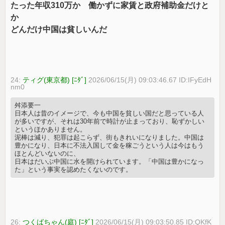
たった年収310万か 働かずに家賃と政府補助金だけと
か
どんだけ中国は貧しいんだ
24:
ティグ(東京都) [ﾆﾀﾞ]
2026/06/15(月) 09:03:46.67 ID:IFyEdH
nm0
舛添要一
日本人は昔のイメージで、今も中国を貧しい国だと思っている人
が多いですが、それは30年前で時計が止まっており、恥ずかしい
というほかありません。
泥棒は減り、犯罪は起こらず、街もきれいになりました。中国は
豊かになり、日本に不法入国して金を稼ごうという人は今はもう
ほとんどいないのに、
日本はだいぶ中国に水を開けられています。「中国は豊かになっ
た」という事実を認めたくないのです。
26:
つくばちゃん(庭) [ﾆﾀﾞ]
2026/06/15(月) 09:03:50.85 ID:QKfK