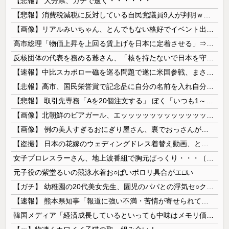
【悲報】 大分県、ガチで逝く・・・・・・
【悲報】消費税減税に反対している自民党議員9人が判明ｗｗｗｗｗｗ
【画像】リアルみいちゃん、とんでもない格好でイベント出演するwwwwwwwwww
高市総理「物価上昇を上回る賃上げを日本に定着させる」⇒ 国家公務員月給3.51％増へ
反核団体の代表を務める爺さん、「核を持たないで日本を守れますか」と中学生に詰問された結果……
【速報】中比スカボロー礁を巡る問題で遂に米国参戦、まさかのこっち擁護であっち批判！！
【悲報】高市、国民栄誉賞で記念品に自分の名前を入れ自分メインのPV撮影して炎上中w w w w w w w w w
【悲報】 取引先専務「Aを20個注文する」 ぼく「いつも1～2個しか使わないけど本当に20であってる？」 取専「あってる」→結果『こう』なったんだが...
【画像】北朝鮮のビアガール、エッッッッッッッッッッッッッッッッッ！
【画像】 例の美人すぎるおにぎり屋さん、裏でおっさんが握っていたｗｗｗｗｗｗｗｗｗｗｗｗｗｗｗｗｗ
【盗撮】 日本の花嫁のウェディングドレス着替え動画、とんでもない神乳だと海外で話題に
女子プロレスラーさん、地上波番組で胸元ぱっくり・・・（※画像あり）
元子役の紫堂るいの競泳水着お○ぱいポロリ具合がエ□い
【ガチ】 幼稚園の20代美女先生、園児のパパとの浮気セ○クス動画が流出して終わる
【速報】 熊本県知事「報道に強い不満・苦情が寄せられている」→TBSの報道特集がまさにそれな件
韓国メディア「経済成長しているといっても中味はメモリ価格だけ。雇用増加見通しが半減してしまった」……韓国の内需不況は根強い状況っすね