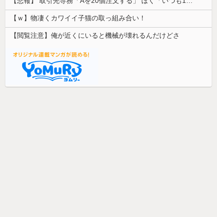
【悲報】 取引先専務「Aを20個注文する」 ぼく「いつも1～2個しか使わないけど本当に20であってる？」 取専「あってる」→結果『こう』なったんだが...
【ｗ】物凄くカワイイ子猫の取っ組み合い！
【閲覧注意】俺が近くにいると機械が壊れるんだけどさ