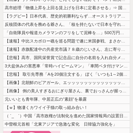
高市総理「物価上昇を上回る賃上げを日本に定着させる」⇒ 国家公務員月...
【ラグビー】日本代表、歴史的初勝利ならず…オーストラリアに逆転負け ８...
反核団体の代表を務める爺さん、「核を持たないで日本を守れますか」と中学...
「自衛隊員や報道カメラマンのフリをして泥棒を…」500万円分の預金通帳...
【速報】中比スカボロー礁を巡る問題で遂に米国参戦、まさかのこっち擁護で...
【速報】赤旗配達中の共産党市議７８歳のじいさん、左に寄りすぎたか車で民...
【悲報】高市、国民栄誉賞で記念品に自分の名前を入れ自分メインのPV撮影...
3大盆休みの害悪車「常時ハイビームマン」「車間ベタ付けマン」「法定速度...
【悲報】 取引先専務「Aを20個注文する」 ぼく「いつも1～2個しか使...
【画像】北朝鮮のビアガール、エッッッッッッッッッッッッッッッッッ！
【画像】 例の美人すぎるおにぎり屋さん、裏でおっさんが握っていたｗｗｗ...
元いいとも青年隊、中居正広の”素顔”を暴露
【ｗ】物凄くカワイイ子猫の取っ組み合い！
（ ´_ゝ`）中国「高市政権が法制化を進めた国家情報局の設置日が7月3...
中曽根元首相「北東アジアで急激な変化 日韓協力強化を」