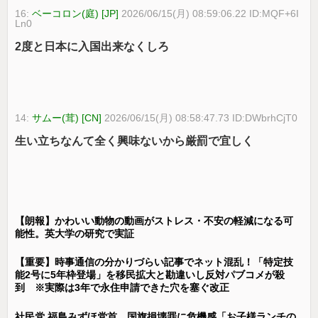
16:
ベーコロン(庭) [JP]
2026/06/15(月) 08:59:06.22 ID:MQF+6I
Ln0
2度と日本に入国出来なくしろ
14:
サムー(茸) [CN]
2026/06/15(月) 08:58:47.73 ID:DWbrhCjT0
生い立ちなんて全く興味ないから厳罰で宜しく
【朗報】かわいい動物の動画がストレス・不安の軽減になる可
能性。英大学の研究で実証
【重要】時事通信の分かりづらい記事でネット混乱！「特定技
能2号に5年枠登場」を移民拡大と勘違いし反対パブコメが殺
到 ※実際は3年で永住申請できた穴を塞ぐ改正
社民党 福島みずほ党首、国旗損壊罪に危機感「お子様ランチの