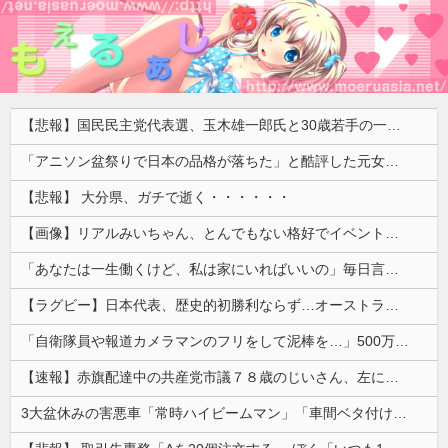
【悲報】国民民主党代表選、玉木雄一郎氏と30歳若手の一騎打ちへ → 榛葉幹事長の不出馬にネットで疑問噴出 ｗｗｗｗｗｗｗｗｗｗｗｗｗｗｗ
「アニソン盆祭りで日本の品格が落ちた」と酷評した元女優、「あんたが品格を語るのかよ！」と総ツッコミを食らってしまい……
【悲報】 大分県、ガチで逝く・・・・・・
【画像】リアルみいちゃん、とんでもない格好でイベント出演するwwwwwwwwww
「あなたは一生働くけど、私は家にいればいいの」毎日言われた20歳がついに返した一言…
【ラグビー】日本代表、歴史的初勝利ならず…オーストラリアに逆転負け ８戦全敗
「自衛隊員や報道カメラマンのフリをして泥棒を…」500万円分の預金通帳を盗まれた高齢女性が明かす被害！
【速報】赤旗配達中の共産党市議７８歳のじいさん、左に寄りすぎたか車で民家当て逃げ
3大盆休みの害悪車「常時ハイビームマン」「車間ベタ付けマン」「法定速度絶対遵守マン」