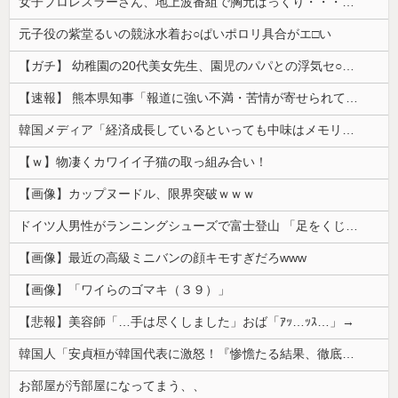
女子プロレスラーさん、地上波番組で胸元ぱっくり・・・（※画像あり）
元子役の紫堂るいの競泳水着お○ぱいポロリ具合がエ□い
【ガチ】 幼稚園の20代美女先生、園児のパパとの浮気セ○クス動画が流出して終わる
【速報】 熊本県知事「報道に強い不満・苦情が寄せられている」→TBSの報道特集がまさにそれな件
韓国メディア「経済成長しているといっても中味はメモリ価格だけ。雇用増加見通しが半減してしまった」……韓国の内需不況は根強い状況っすね
【ｗ】物凄くカワイイ子猫の取っ組み合い！
【画像】カップヌードル、限界突破ｗｗｗ
ドイツ人男性がランニングシューズで富士登山 「足をくじいて動けない」
【画像】最近の高級ミニバンの顔キモすぎだろwww
【画像】「ワイらのゴマキ（３９）」
【悲報】美容師「…手は尽くしました」おば「ｱｯ…ｯｽ…」→
韓国人「安貞桓が韓国代表に激怒！『惨憺たる結果、徹底的な刷新が必要だ』と監督や協会を痛烈批判」
お部屋が汚部屋になってまう、、