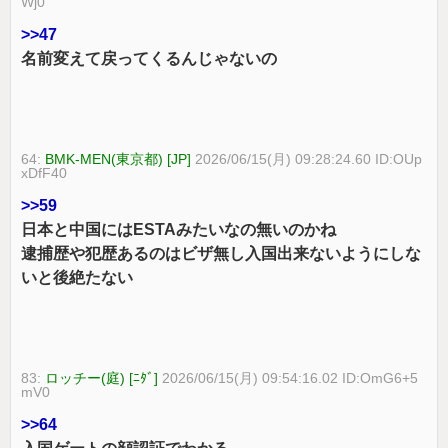
Wj0
>>47
名前変えて戻ってくるんじゃないの
64:
BMK-MEN(東京都) [JP]
2026/06/15(月) 09:28:24.60 ID:OUp
xDfF40
>>59
日本と中国にはESTAみたいなの無いのかね
逮捕歴や犯歴あるのはビザ無し入国出来ないようにしな
いと後絶たない
83:
ロッチー(庭) [ﾆﾀﾞ]
2026/06/15(月) 09:54:16.02 ID:OmG6+5
mV0
>>64