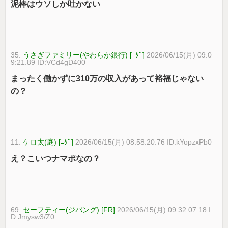
泥棒はウソしか吐かない
35:
うさぎファミリー(やわらか銀行) [ﾆﾀﾞ]
2026/06/15(月) 09:0
9:21.89 ID:VCd4gD400
まったく働かずに310万の収入があって裕福じゃない
の？
11:
ケロ太(庭) [ﾆﾀﾞ]
2026/06/15(月) 08:58:20.76 ID:kYopzxPb0
え？こいつナマポなの？
69:
セーフティー(ジパング) [FR]
2026/06/15(月) 09:32:07.18 I
D:Jmysw3/Z0