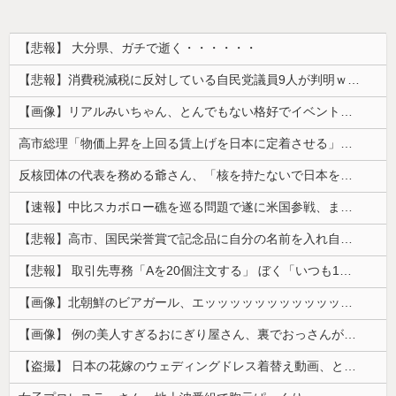
【悲報】 大分県、ガチで逝く・・・・・・
【悲報】消費税減税に反対している自民党議員9人が判明ｗｗｗｗｗｗ
【画像】リアルみいちゃん、とんでもない格好でイベント出演するwwwwwwwwww
高市総理「物価上昇を上回る賃上げを日本に定着させる」⇒ 国家公務員月給3.51％増へ
反核団体の代表を務める爺さん、「核を持たないで日本を守れますか」と中学生に詰問された結果……
【速報】中比スカボロー礁を巡る問題で遂に米国参戦、まさかのこっち擁護であっち批判！！
【悲報】高市、国民栄誉賞で記念品に自分の名前を入れ自分メインのPV撮影して炎上中w w w w w w w w w
【悲報】 取引先専務「Aを20個注文する」 ぼく「いつも1～2個しか使わないけど本当に20であってる？」 取専「あってる」→結果『こう』なったんだが...
【画像】北朝鮮のビアガール、エッッッッッッッッッッッッッッッッッ！
【画像】 例の美人すぎるおにぎり屋さん、裏でおっさんが握っていたｗｗｗｗｗｗｗｗｗｗｗｗｗｗｗｗｗ
【盗撮】 日本の花嫁のウェディングドレス着替え動画、とんでもない神乳だと海外で話題に