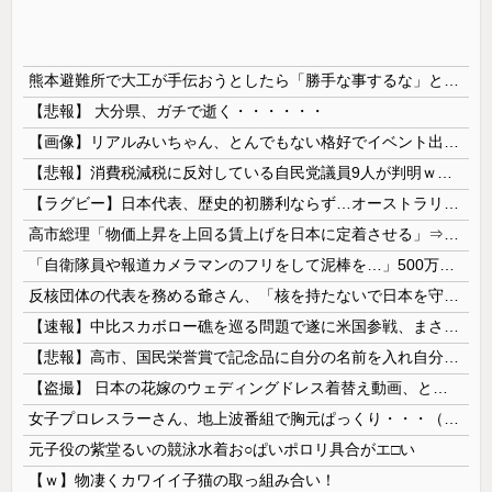
熊本避難所で大工が手伝おうとしたら「勝手な事するな」と行政側に止められた！との証言、内容があまりに胡散臭すぎた結果……
【悲報】 大分県、ガチで逝く・・・・・・
【画像】リアルみいちゃん、とんでもない格好でイベント出演するwwwwwwwwww
【悲報】消費税減税に反対している自民党議員9人が判明ｗｗｗｗｗｗ
【ラグビー】日本代表、歴史的初勝利ならず…オーストラリアに逆転負け ８戦全敗
高市総理「物価上昇を上回る賃上げを日本に定着させる」⇒ 国家公務員月給3.51％増へ
「自衛隊員や報道カメラマンのフリをして泥棒を…」500万円分の預金通帳を盗まれた高齢女性が明かす被害！
反核団体の代表を務める爺さん、「核を持たないで日本を守れますか」と中学生に詰問された結果……
【速報】中比スカボロー礁を巡る問題で遂に米国参戦、まさかのこっち擁護であっち批判！！
【悲報】高市、国民栄誉賞で記念品に自分の名前を入れ自分メインのPV撮影して炎上中w w w w w w w w w
【盗撮】 日本の花嫁のウェディングドレス着替え動画、とんでもない神乳だと海外で話題に
女子プロレスラーさん、地上波番組で胸元ぱっくり・・・（※画像あり）
元子役の紫堂るいの競泳水着お○ぱいポロリ具合がエ□い
【ｗ】物凄くカワイイ子猫の取っ組み合い！