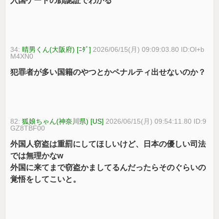
入国ゲートの顔認証でわかる
34:
晴男くん(大阪府) [ﾆﾀﾞ]
2026/06/15(月) 09:09:03.80 ID:Ol+b
M4XN0
犯罪者が多い国籍のやつとかペナルティ出せないのか？
82:
狐娘ちゃん(神奈川県) [US]
2026/06/15(月) 09:54:11.80 ID:9
GZ8TBF00
外国人窃盗は重罰にしてほしいけど、日本の優しい司法
では無理かなw
外国に来てまで窃盗かましてるんだったらそのぐらいの
覚悟をしてこいと。