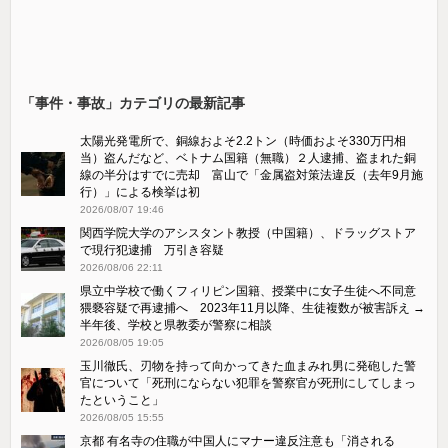
「事件・事故」カテゴリの最新記事
太陽光発電所で、銅線およそ2.2トン（時価およそ330万円相
当）盗んだなど、ベトナム国籍（無職）２人逮捕、盗まれた銅
線の半分はすでに売却 富山で「金属盗対策法違反（去年9月施
行）」による検挙は初
2026/08/07 19:46
関西学院大学のアシスタント教授（中国籍）、ドラッグストア
で現行犯逮捕 万引き容疑
2026/08/06 22:11
県立中学校で働くフィリピン国籍、授業中に女子生徒へ不同意
猥褻容疑で再逮捕へ 2023年11月以降、生徒複数が被害訴え →
半年後、学校と県教委が警察に相談
2026/08/05 19:05
玉川徹氏、刃物を持って向かってきた血まみれ男に発砲した警
官について「死刑にならない犯罪を警察官が死刑にしてしまっ
たということ」
2026/08/05 15:55
京都 有名寺の住職が中国人にマナー違反注意も「消される