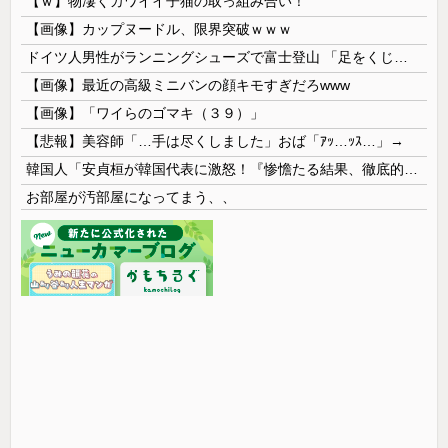
【ｗ】物凄くカワイイ子猫の取っ組み合い！
【画像】カップヌードル、限界突破ｗｗｗ
ドイツ人男性がランニングシューズで富士登山 「足をくじいて動けない」
【画像】最近の高級ミニバンの顔キモすぎだろwww
【画像】「ワイらのゴマキ（３９）」
【悲報】美容師「…手は尽くしました」おば「ｱｯ…ｯｽ…」→
韓国人「安貞桓が韓国代表に激怒！『惨憺たる結果、徹底的な刷新が必要だ』と監督や協会を痛烈批判」
お部屋が汚部屋になってまう、、