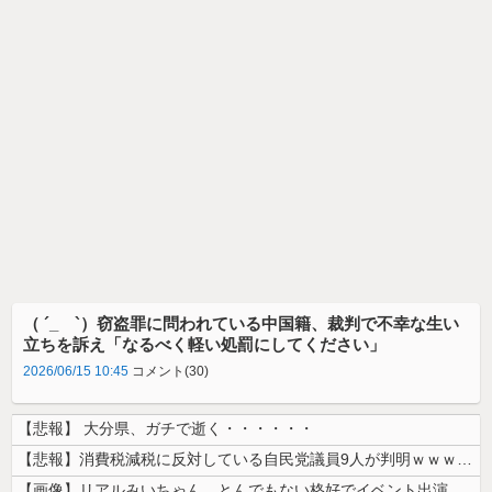
（ ´_ゝ`）窃盗罪に問われている中国籍、裁判で不幸な生い
立ちを訴え「なるべく軽い処罰にしてください」
2026/06/15 10:45
コメント(30)
【悲報】 大分県、ガチで逝く・・・・・・
【悲報】消費税減税に反対している自民党議員9人が判明ｗｗｗｗｗｗ
【画像】リアルみいちゃん、とんでもない格好でイベント出演するwwwww...