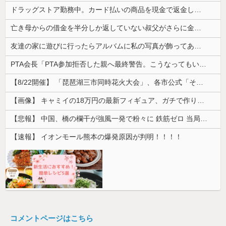
ドラッグストア勤務中。カード払いの商品を現金で返金してほしいと言い張る女性客。断っても引き下がらず、その後まさかの展開に…
亡き母からの借金を半分しか返していない叔父がさらに金を貸してほしいと訪ねてきた。完済するまで貸せないと断ると…
友達の家に遊びに行ったらアルバムに私の写真が飾ってあった。しかも私が知らない写真
PTA会長「PTA参加拒否した親へ最終警告。こうなってもいい？」
【8/22開催】 「琵琶湖三市同時花火大会」、各市公式「そんな花火大会は存在しない」→ 高価チケットを購入した人達がSNS阿鼻叫喚
【画像】 キャミイの18万円の最新フィギュア、ガチで作り込みがエグすぎる
【悲報】 中国、橋の欄干が強風一発で粉々に 鉄筋ゼロ 当局「接着剤でくっつけただけ」「正常で、品質問題はない」
【速報】 イオンモール熊本の爆発原因が判明！！！！
コメントページはこちら