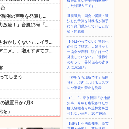
破辞めるなデモが自然発生
した総理大臣です」
世耕議員、国会で審議・議
決した予算を財務省が勝手
に３兆円動かしていると指
摘・問題視
【今はやってない】審判へ
の性接待疑惑、大韓サッカ
ー協会が声明「現在は一切
発生していない」「世界中
のサッカー界関係者の皆さ
んにお詫び」
「神聖なる場所です」靖国
神社、境内におけるコスプ
レや軍装の禁止を発表
（ ´_ゝ`）東京新聞「小池都
知事、今年も虐殺された朝
鮮人犠牲者らを追悼文を送
付しない意向。10年連続」
【朗報】小池都知事、高市
首相と会談し「墓地埋葬