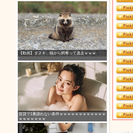
【動画】タヌキ、猫から餌奪って逃走ｗｗｗ
賃貸で1番譲れない条件ｗｗｗｗｗｗｗｗｗｗｗｗ
ｗｗｗｗｗｗｗ