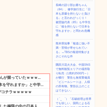
長崎の語り部お爺ちゃん
（84）、修学旅行生に「日
本も原爆を持たないと負け
る」と言われびっくり！
被団協代表（85）も中学生
に「核を持たないで日本を
守れますか」と問われ危機
感
熊本県知事「報道に強い不
満・苦情が寄せられてい
る」→TBSの報道特集がま
さにそれな件
隅田川花火大会、中国SNS
で無料観覧エリアの場所取
り転売（1席約3500円～）
が横行 警告も無視警備員
「ビニールシートは、人様
の所有物。警告以上のこと
はできない」
（ ´_ゝ`）「石破総理は世界
でも珍しい、国民による石