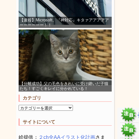
【速報】Microsoft、『神対応』キタァアアアアア
ーーーーーー！！
【分離成功】父の毛色をきれいに受け継いだ子猫
たち！すごくキレイに分かれている！
カテゴリ
サイトについて
絵提供：
２ch全AAイラスト化計画
さま