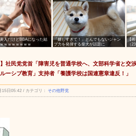
美人だけどBBAになった結
「嬉しすぎて！」とんでもないジャン
【画
ｗｗｗｗｗｗｗｗ
プ力を発揮する柴犬が話題に
（2
を募
】社民党党首「障害児を普通学校へ、文部科学省と交
ルーシブ教育」支持者「養護学校は国連憲章違反！」
月15日05:42 / カテゴリ：
その他野党