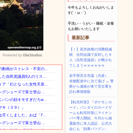
今年もよろしくおねがいしま
す(´・ω・`)
手洗い・うがい・睡眠・栄養
もお願いいたします
最新記事
【！】高市政権の消費税減
税 合同会議で反対した９
Powered by 
GliaStudios
人（自民党議員）が晒され
てしまうｗｗｗｗｗｗ
Mute
岩手県宮古市議（共産）、
赤旗配達中に当て逃げ → 警
察から連絡が来て宮古署を
訪れ事情聴取
【転売対策】『ポケモンカ
ード』バンダイのカードゲ
ームも転売対策にマイナン
バー導入開始、今月から抽
選販売に本人認証、公式大
会にも「効果バツグン」