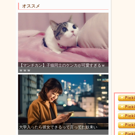
オススメ
【マンチカン】子猫同士のケンカが可愛すぎるｗ
ｗｗｗ
大学入ったら彼女できるって言ってた奴来い