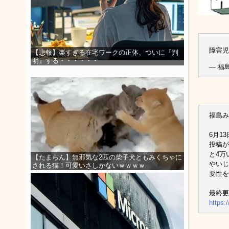
障害
【悲報】楽すぎる在宅ワークの正体、ついに『判
明』する・・・・・・
— 福島
福島み
6月1
投稿が
と4万
【たまらん】無邪気な2匹の柴子犬ともみくちゃに
やいじ
される猫！可愛いさしかないｗｗｗｗ
要性を
最終更
https: