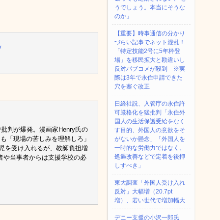
うでしょう。本当にそうな
のか」
【重要】時事通信の分かり
づらい記事でネット混乱！
V
「特定技能2号に5年枠登
場」を移民拡大と勘違いし
反対パブコメが殺到 ※実
際は3年で永住申請できた
穴を塞ぐ改正
日経社説、入管庁の永住許
可厳格化を猛批判「永住外
国人の生活保護受給をなく
判が爆発。漫画家Henry氏の
す目的、外国人の意欲をそ
機氏も「現場の苦しみを理解しろ」
がないか懸念」「外国人を
援児を受け入れるが、教師負担増
一時的な労働力ではなく、
処遇改善などで定着を後押
者や当事者からは支援学校の必
しすべき」
東大調査「外国人受け入れ
反対」大幅増（20.7pt
増）、若い世代で増加幅大
デニー支援の小沢一郎氏