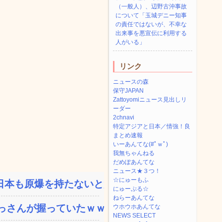
（一般人）、辺野古沖事故
について「玉城デニー知事
の責任ではないが、不幸な
出来事を悪宣伝に利用する
人がいる」
リンク
ニュースの森
保守JAPAN
Zattoyomiニュース見出しリ
ーダー
2chnavi
特定アジアと日本／情強！良
まとめ速報
いーあんてな(#ﾟｗﾟ)
我無ちゃんねる
だめぽあんてな
ニュース★３つ！
☆にゅーもふ
本も原爆を持たないと負...
にゅーぷる☆
ねらーあんてな
さんが握っていたｗｗｗ...
ウホウホあんてな
NEWS SELECT