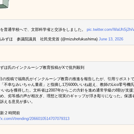
児を普通学校へで、文部科学省と交渉をしました。
pic.twitter.com/WaUhSj2hi
みずほ 参議院議員 社民党党首 (@mizuhofukushima)
June 13, 2026
ずほ氏のインクルーシブ教育投稿がXで批判殺到
3日の投稿で福島氏がインクルーシブ教育の推進を報告したが、引用リポストで批
「不幸なみいちゃん量産」と指摘し1万6000いいね超え、教師のLico零号
いいねを獲得した。文科省は2007年からこの方針を進め通常学級の8割が支
め、劣等感の声が相次ぎ、理想と現実のギャップが浮き彫りになった。保護
訴える意見が多い。
新:2 時間前
//x.com/i/trending/2066010514707079313