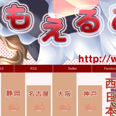
紹介
RSS
Twitter
Facebo