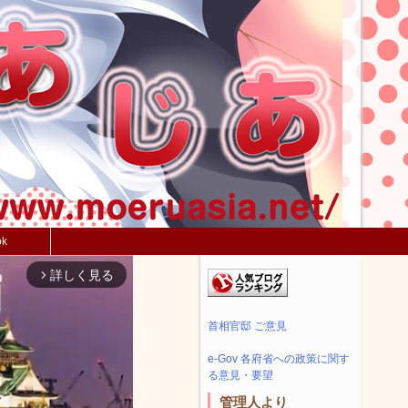
ok
詳しく見る
arrow_forward_ios
首相官邸 ご意見
e-Gov 各府省への政策に関す
る意見・要望
管理人より