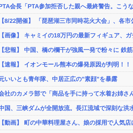
PTA会長「PTA参加拒否した親へ最終警告。こう
【8/22開催】 「琵琶湖三市同時花火大会」、各市
【画像】 キャミイの18万円の最新フィギュア、ガチ
【悲報】 中国、橋の欄干が強風一発で粉々に 鉄筋ゼ
【速報】 イオンモール熊本の爆発原因が判明！！
元いいとも青年隊、中居正広の”素顔”を暴露
会社のカメラ部で「商品を手に持って水着お姉さん
中国、三峡ダムが全開放流。長江流域で深刻な洪
【動画】 町の中華料理屋さん、娘の採用で人気店