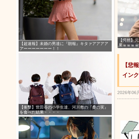
【愕然】元
【超速報】未婚の男達に『朗報』キタァアアアア
果ｗｗｗｗ
アーーーーーーー！！
【悲報
インク
2026年06
【衝撃】世田谷の小学生達、河川敷の『桑の実』
を食べた結果・・・・