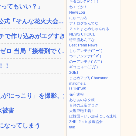
キタコレ(ﾟ∀ﾟ)！！
なってもいい？」
わくてか！
NewsLog
にゅーぷろ
公式「そんな花火大会...
アナログあんてな
２ｃｈまとめちゃんねる
NEWS CHOICE
で作り込みがエグすぎ...
特亜流あんてな
Best Trend News
ロ 当局「接着剤でく...
しぃアンテナ(*ﾟーﾟ)
つーアンテナ(*ﾟ∀ﾟ)
のーアンテナ(ﾟAﾟ* )
！！
ギコにゅー(,,ﾟДﾟ)
2GET
まとめアプリChaconne
matomeja
U-1NEWS
がにっこり」を撮影、だが...
保守速報
あじあのネタ帳
台湾の反応ブログ
水被害
大艦巨砲主義！
ば韓国～いい加減にしろ速報
2HK -2ｃｈ放送協会-
になってしまう
talk