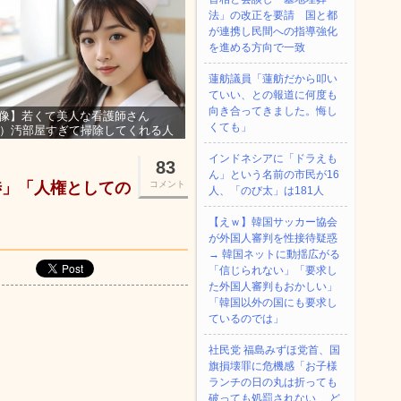
法」の改正を要請 国と都
が連携し民間への指導強化
を進める方向で一致
蓮舫議員「蓮舫だから叩い
ていい、との報道に何度も
向き合ってきました。悔し
像】若くて美人な看護師さん
くても」
3）汚部屋すぎて掃除してくれる人
集ｗｗｗ
インドネシアに「ドラえも
83
ん」という名前の市民が16
渉」「人権としての
コメント
人、「のび太」は181人
【えｗ】韓国サッカー協会
が外国人審判を性接待疑惑
→ 韓国ネットに動揺広がる
「信じられない」「要求し
た外国人審判もおかしい」
「韓国以外の国にも要求し
ているのでは」
社民党 福島みずほ党首、国
旗損壊罪に危機感「お子様
ランチの日の丸は折っても
破っても処罰されない、 ど