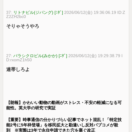
37:
リトナビル(ジパング) [ﾆﾀﾞ]
2026/06/12(金) 19:36:06.19 ID:Z
Z2ZH2bc0
そりゃそうやろ
27:
バラシクロビル(みかか) [ﾆﾀﾞ]
2026/06/12(金) 19:29:38.79 I
D:rxomZ1h50
連帯しろよ
【朗報】かわいい動物の動画がストレス・不安の軽減になる可
能性。英大学の研究で実証
【重要】時事通信の分かりづらい記事でネット混乱！「特定技
能2号に5年枠登場」を移民拡大と勘違いし反対パブコメが殺
到 ※実際は3年で永住申請できた穴を塞ぐ改正