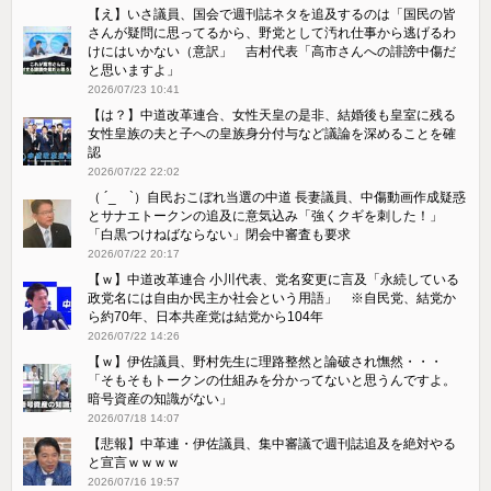
【え】いさ議員、国会で週刊誌ネタを追及するのは「国民の皆
さんが疑問に思ってるから、野党として汚れ仕事から逃げるわ
けにはいかない（意訳」 吉村代表「高市さんへの誹謗中傷だ
と思いますよ」
2026/07/23 10:41
【は？】中道改革連合、女性天皇の是非、結婚後も皇室に残る
女性皇族の夫と子への皇族身分付与など議論を深めることを確
認
2026/07/22 22:02
（ ´_ゝ`）自民おこぼれ当選の中道 長妻議員、中傷動画作成疑惑
とサナエトークンの追及に意気込み「強くクギを刺した！」
「白黒つけねばならない」閉会中審査も要求
2026/07/22 20:17
【ｗ】中道改革連合 小川代表、党名変更に言及「永続している
政党名には自由か民主か社会という用語」 ※自民党、結党か
ら約70年、日本共産党は結党から104年
2026/07/22 14:26
【ｗ】伊佐議員、野村先生に理路整然と論破され憮然・・・
「そもそもトークンの仕組みを分かってないと思うんですよ。
暗号資産の知識がない」
2026/07/18 14:07
【悲報】中革連・伊佐議員、集中審議で週刊誌追及を絶対やる
と宣言ｗｗｗｗ
2026/07/16 19:57