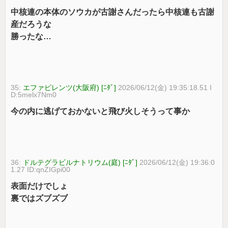
中核連の本体のソウカが古謝さんだったら中核連も古謝
産だろうな
勝ったな…
35:
エファビレンツ(大阪府) [ﾆﾀﾞ]
2026/06/12(金) 19:35:18.51 I
D:5melx7Nm0
今の内に逃げておかないと飛び火しそうって事か
36:
ドルテグラビルナトリウム(庭) [ﾆﾀﾞ]
2026/06/12(金) 19:36:0
1.27 ID:qnZIGpi00
表面だけでしょ
裏ではズブズブ