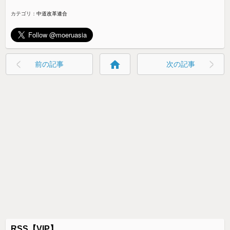
カテゴリ：
中道改革連合
home
前の記事
次の記事
RSS【VIP】