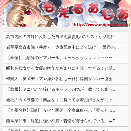
高市内閣の方針に反対した自民党議員9人のリストが話題に、「岩屋はどこへ行った？」との指摘もあるが……
岩手県宮古市議（共産）、赤旗配達中に当て逃げ → 警察から連絡が来て宮古署を訪れ事情聴取
【画像】北朝鮮のビアガール、エッッッッッッッッッッッッッッッッッ！
昭和を代表する女優の晩年があまりにも寂しすぎる！と話題に、自身の子供を餓死する寸前までネグレクトした挙句……
韓国人「英メディアや海外各社も一斉に韓国サッカー協会を巡る過去の不祥事を報道！」→「国際的な信用失墜の危機‥」
【悲報】ヤニねこで抜けるキャラ、74%が一致してしまうｗｗｗｗｗ
会社のカメラ部で「商品を手に持って水着お姉さんがにっこり」を撮影、だがお姉さんは素人アルバイトで親バレした結果……
【九州名物】鶏刺し食べた医師、全身麻痺へ…「死んだほうが良かったと思っていた」
熊本県知事「報道に強い不満・苦情が寄せられている」→TBSの報道特集がまさにそれな件