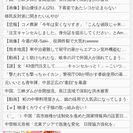
【画像】影山優佳さん(25)、下着姿であたシコが止まらない
移民反対派に聞きたいんやが
【悲報】コメ農家「今年は安くなりすぎ」「こんな値段じゃ米作りをやめる人...
「注文キャンセルしました。身分証を提出してください」とAmazonから...
【画像】今週の咲-Saki-、役満炸裂で大荒れwwww.
【熊本地震】車中泊避難して留守の家からエアコン室外機盗む 警察に「室外...
【動画】よく助けられたな。岐阜の川で外国人が溺れてしまう事故。
【謎】女「43億円注文して………キャンセルっと！」←こいつの目的
「撃たれても撃っちゃイカン」警視庁OBが明かす拳銃使用の葛藤…河内長野...
元いいとも青年隊、中居正広の”素顔”を暴露
中国、三峡ダムが全開放流。長江流域で深刻な洪水被害
【動画】 町の中華料理屋さん、娘の採用で人気店になってしまう
【ｗ】物凄くカワイイ子猫の取っ組み合い！
（ ´_ゝ`）中国「高市政権が法制化を進めた国家情報局の設置日が7月3...
中曽根元首相「北東アジアで急激な変化 日韓協力強化を」