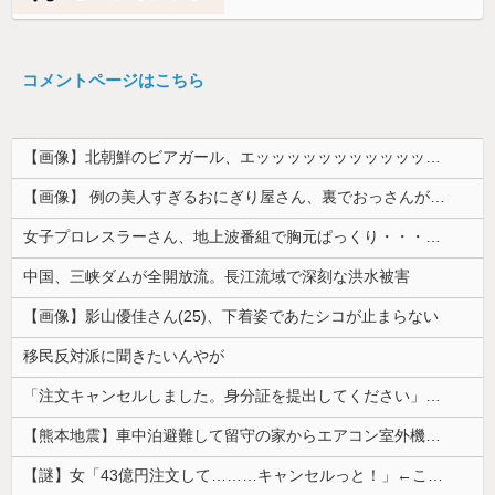
コメントページはこちら
【画像】北朝鮮のビアガール、エッッッッッッッッッッッッッッッッッ！
【画像】 例の美人すぎるおにぎり屋さん、裏でおっさんが握っていたｗｗｗｗｗｗｗｗｗｗｗｗｗｗｗｗｗ
女子プロレスラーさん、地上波番組で胸元ぱっくり・・・（※画像あり）
中国、三峡ダムが全開放流。長江流域で深刻な洪水被害
【画像】影山優佳さん(25)、下着姿であたシコが止まらない
移民反対派に聞きたいんやが
「注文キャンセルしました。身分証を提出してください」とAmazonから突然のメール、怪しすぎるのでカスタマーに確認したら……
【熊本地震】車中泊避難して留守の家からエアコン室外機盗む 警察に「室外機が盗まれた」相談数件 天草市の無職男（47）逮捕
【謎】女「43億円注文して………キャンセルっと！」←こいつの目的