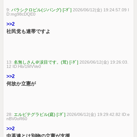
9:
バラシクロビル(ジパング) [ﾆﾀﾞ]
2026/06/12(金) 19:24:57.09 I
D:mg98cDQE0
>>2
社民党も連帯ですよ
13:
名無しさん＠涙目です。(茸) [ﾆﾀﾞ]
2026/06/12(金) 19:26:03.
12 ID:Hb/1MVVe0
>>2
何故か立憲が
28:
エルビテグラビル(庭) [ﾆﾀﾞ]
2026/06/12(金) 19:29:42.82 ID:e
nBV0oR60
>>2
中革連とは別物の立憲が支援