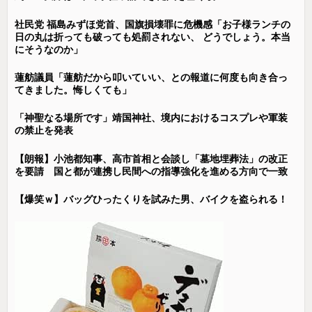
社民党 福島みずほ党首、国旗損壊罪に危機感「お子様ランチの
日の丸は折っても破っても処罰されない、 どうでしょう。本当
にそうなのか」
蓮舫議員「蓮舫だから叩いていい、との報道に何度も向き合っ
てきました。悔しくても」
「神聖なる場所です」靖国神社、境内におけるコスプレや軍装
の禁止を発表
【朗報】小池都知事、高市首相と会談し「墓地埋葬法」の改正
を要請 国と都が連携し民間への指導強化を進める方向で一致
【爆笑ｗ】バッグひったくりを試みた男、バイクを盗られる！