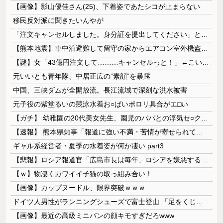
【画像】影山優佳さん(25)、下着姿であたシコが止まらない
移民反対派に聞きたいんやが
「注文キャンセルしました。身分証を提出してください」とAmazonから突然のメール、怪しすぎるのでカスタマーに確認したら……
【熊本地震】車中泊避難して留守の家からエアコン室外機盗む 警察に「室外機が盗まれた」相談数件 天草市の無職男（47）逮捕
【謎】女「43億円注文して………キャンセルっと！」←こいつの目的
元いいとも青年隊、中居正広の”素顔”を暴露
中国、三峡ダムが全開放流。長江流域で深刻な洪水被害
元子役の紫堂るいの競泳水着お○ぱいポロリ具合がエ□い
【ガチ】 幼稚園の20代美女先生、園児のパパとの浮気セ○クス動画が流出して終わる
【速報】 熊本県知事「報道に強い不満・苦情が寄せられている」→TBSの報道特集がまさにそれな件
ギャル系経営者・夏季の水着姿が何か凄い part3
【悲報】ロシア報道官「広島市長は毎年、ロシアを嫌悪する『偽りの呪文』を繰り返し、日本人をゾンビ化させている」と主張
【ｗ】物凄くカワイイ子猫の取っ組み合い！
【画像】カップヌードル、限界突破ｗｗｗ
ドイツ人男性がランニングシューズで富士登山 「足をくじいて動けない」
【画像】最近の高級ミニバンの顔キモすぎだろwww