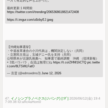
一方で肯定的な声も上がった。
最終更新:1 時間前
https://twitter.com/i/trending/2065368618821472408
https://i.imgur.com/u9zbyEJ.jpeg
【沖縄知事選挙】
・中道改革連合の小川代表は，機関決定しない（共同）
・立憲民主党は，玉城デニー氏を支持（共同）
公明県本が古謝氏推薦へ 知事選で最終調整 沖縄 （琉球新報）
⇨ 3党バラバラ，合流は無理だね
https://t.co/ZHNf1IiCTQ
pic.twitte
r.com/8LTSWLFatO
— 言霊 (@edmsedms3)
June 12, 2026
47:
イノシンプラノベクス(ジパング) [ﾆﾀﾞ]
2026/06/12(金) 19:4
7:09.38 ID:aRc4aHom0