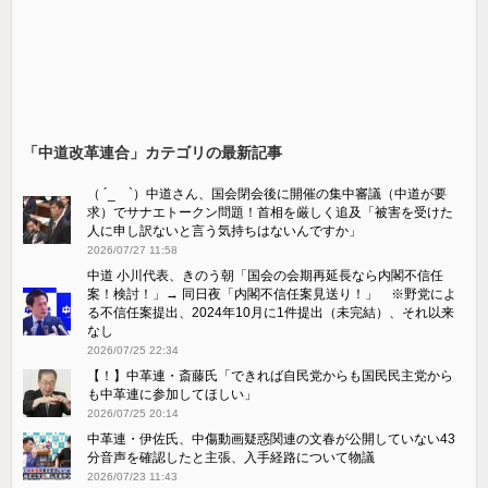
「中道改革連合」カテゴリの最新記事
（ ´_ゝ`）中道さん、国会閉会後に開催の集中審議（中道が要
求）でサナエトークン問題！首相を厳しく追及「被害を受けた
人に申し訳ないと言う気持ちはないんですか」
2026/07/27 11:58
中道 小川代表、きのう朝「国会の会期再延長なら内閣不信任
案！検討！」→ 同日夜「内閣不信任案見送り！」 ※野党によ
る不信任案提出、2024年10月に1件提出（未完結）、それ以来
なし
2026/07/25 22:34
【！】中革連・斎藤氏「できれば自民党からも国民民主党から
も中革連に参加してほしい」
2026/07/25 20:14
中革連・伊佐氏、中傷動画疑惑関連の文春が公開していない43
分音声を確認したと主張、入手経路について物議
2026/07/23 11:43