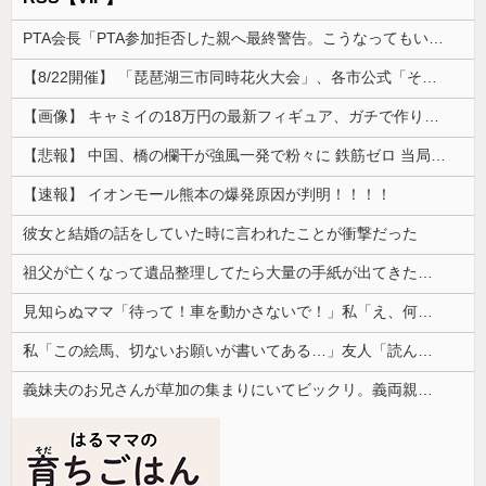
PTA会長「PTA参加拒否した親へ最終警告。こうなってもいい？」
【8/22開催】 「琵琶湖三市同時花火大会」、各市公式「そんな花火大会は存在しない」→ 高価チケットを購入した人達がSNS阿鼻叫喚
【画像】 キャミイの18万円の最新フィギュア、ガチで作り込みがエグすぎる
【悲報】 中国、橋の欄干が強風一発で粉々に 鉄筋ゼロ 当局「接着剤でくっつけただけ」「正常で、品質問題はない」
【速報】 イオンモール熊本の爆発原因が判明！！！！
彼女と結婚の話をしていた時に言われたことが衝撃だった
祖父が亡くなって遺品整理してたら大量の手紙が出てきた。全部同じ女性で祖父と恋愛関係だったっぽい
見知らぬママ「待って！車を動かさないで！」私「え、何があったの！？」→慌てて降りると園長先生が激怒していて…
私「この絵馬、切ないお願いが書いてある…」友人「読んでみて」→有名神社で見つけた願い事の内容に、思わず神様も困るだろうと思ってしまい…
義妹夫のお兄さんが草加の集まりにいてビックリ。義両親は新興宗教大嫌いな人たちなのに...