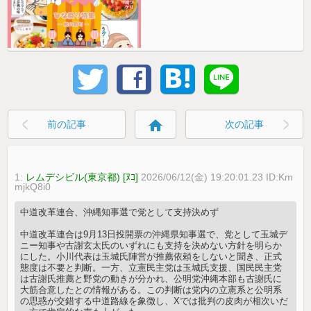
home
前の記事
次の記事
1:
レムデシビル(東京都) [ﾇｺ]
2026/06/12(金) 19:20:01.23 ID:Km
mjkQ8i0
中道改革連合、沖縄知事選で党として支持決めず
中道改革連合は9月13日投開票の沖縄県知事選で、党として玉城デ
ニー知事や古謝玄太氏のいずれにも支持を決めない方針を明らか
にした。小川代表は玉城氏陣営が推薦依頼をしないと聞き、正式
態度は不要と判断。一方、立憲民主党は玉城氏支援、国民民主党
は古謝氏推薦と野党の動きが分かれ、公明党沖縄本部も古謝氏に
大筋合意したとの情報がある。この判断は党内の立憲系と公明系
の思惑が交錯する中道路線を象徴し、Xでは批判の皮肉が相次いだ