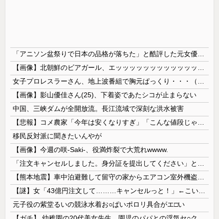
「アニソン盆祭りで日本の品格が落ちた」と酷評した元女優、「あんたが品格を語るのかよ！」と総ツッコミを食らってしまい……
【画像】北朝鮮のビアガール、エッッッッッッッッッッッッッッッッッ！
女子プロレスラーさん、地上波番組で胸元ぱっくり・・・（※画像あり）
【画像】影山優佳さん(25)、下着姿であたシコが止まらない
中国、三峡ダムが全開放流。長江流域で深刻な洪水被害
【悲報】コメ農家「今年は安くなりすぎ」「こんな値段じゃ米作りをやめる人も多くなるんじゃないかな?」
移民反対派に聞きたいんやが
【画像】今週の咲-Saki-、役満炸裂で大荒れwwww.
「注文キャンセルしました。身分証を提出してください」とAmazonから突然のメール、怪しすぎるのでカスタマーに確認したら……
【熊本地震】車中泊避難して留守の家からエアコン室外機盗む 警察に「室外機が盗まれた」相談数件 天草市の無職男（47）逮捕
【謎】女「43億円注文して………キャンセルっと！」←こいつの目的
元子役の紫堂るいの競泳水着お○ぱいポロリ具合がエ□い
【ガチ】 幼稚園の20代美女先生、園児のパパとの浮気セ○クス動画が流出して終わる