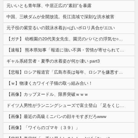
元いいとも青年隊、中居正広の”素顔”を暴露
中国、三峡ダムが全開放流。長江流域で深刻な洪水被害
元子役の紫堂るいの競泳水着お○ぱいポロリ具合がエ□い
【ガチ】 幼稚園の20代美女先生、園児のパパとの浮気セ○クス動画が流出して終わる
【速報】 熊本県知事「報道に強い不満・苦情が寄せられている」→TBSの報道特集がまさにそれな件
ギャル系経営者・夏季の水着姿が何か凄い part3
【悲報】ロシア報道官「広島市長は毎年、ロシアを嫌悪する『偽りの呪文』を繰り返し、日本人をゾンビ化させている」と主張
【ｗ】物凄くカワイイ子猫の取っ組み合い！
【画像】カップヌードル、限界突破ｗｗｗ
ドイツ人男性がランニングシューズで富士登山 「足をくじいて動けない」
【画像】最近の高級ミニバンの顔キモすぎだろwww
【画像】「ワイらのゴマキ（３９）」