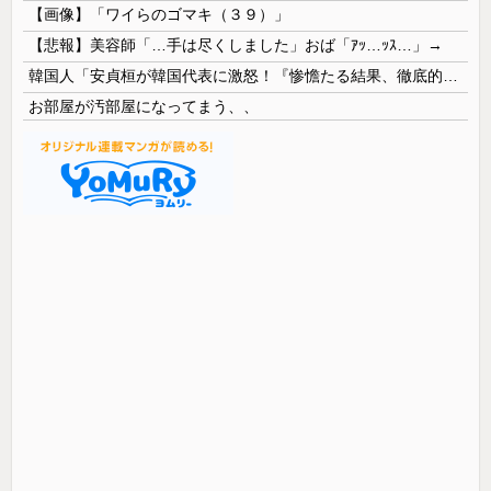
【画像】「ワイらのゴマキ（３９）」
【悲報】美容師「…手は尽くしました」おば「ｱｯ…ｯｽ…」→
韓国人「安貞桓が韓国代表に激怒！『惨憺たる結果、徹底的な刷新が必要だ』と監督や協会を痛烈批判」
お部屋が汚部屋になってまう、、