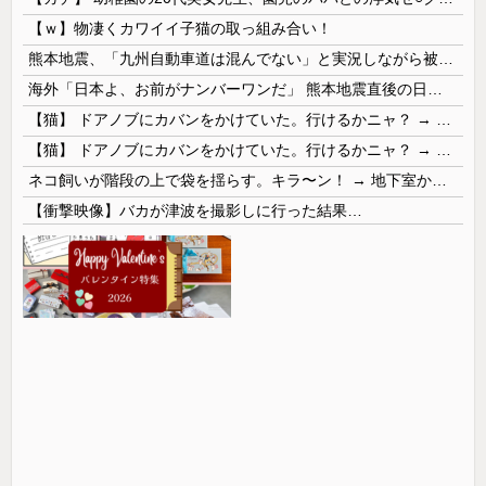
【ｗ】物凄くカワイイ子猫の取っ組み合い！
熊本地震、「九州自動車道は混んでない」と実況しながら被災地へ向かう有名アナなどに批判殺到 全国紙記者「最新の状況をいち早く伝えることは報道機関としての責務」「情報を取り上げることには大きな意義がある」
海外「日本よ、お前がナンバーワンだ」 熊本地震直後の日本の対応のスピードに世界が衝撃
【猫】 ドアノブにカバンをかけていた。行けるかニャ？ → 猫はこうなります…
【猫】 ドアノブにカバンをかけていた。行けるかニャ？ → 猫はこうなります…
ネコ飼いが階段の上で袋を揺らす。キラ〜ン！ → 地下室からヤツが現れる…
【衝撃映像】バカが津波を撮影しに行った結果…