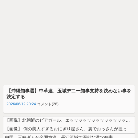
【沖縄知事選】中革連、玉城デニー知事支持を決めない事を
決定する
2026/06/12 20:24
コメント(28)
【画像】北朝鮮のビアガール、エッッッッッッッッッッッッッッッッッ！
【画像】 例の美人すぎるおにぎり屋さん、裏でおっさんが握っていたｗｗｗ...
中国、三峡ダムが全開放流。長江流域で深刻な洪水被害