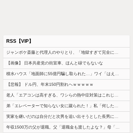
RSS【VIP】
ジャンポケ斎藤と代理人のやりとり、「地獄すぎて完全にコントになってる……」と衝撃を受ける人が続出中
【画像】 日本共産党の街宣車、ほんと碌でもないな
積水ハウス「地面師に55億円騙し取られた…」ワイ「はえーかわいそう…会社滅茶苦茶やろなぁ」
【悲報】 ドル円、年末150円割れへｗｗｗｗｗ
老人「エアコンは高すぎる、ワシらの熱中症対策はこれじゃよ」
弟「エレベーターで知らない女に蹴られた！」私「何したの？」→事情を聞いた家族全員が「それは自業自得」と呆れてしまい…
実家を継いだのは自分だと次男を追い出そうとした長男に次男が「え、この家って継ぐほどの何かがあったの？」と返した。すると…
年収1500万の父が退職。父「退職金も渡したよな？」母「貯金なんてないよー」父「全部なくなったの！？」→予想外の返事に家族騒然となり…