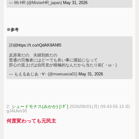
— Mr.HR (@MisterHR_japan)
May 31, 2026
※参考
詳細
https://t.co/rQdAK9ANf0
反原発だの、夫婦別姓だの
普通の労働者にはどーでも良い事に躍起になって
肝心の賃上げは自民党が積極的なんだから当たり前(´・ω・)
— もえるあじあ ･∀･ (@moeruasia01)
May 31, 2026
2:
シュードモナス(みかか) [ﾆﾀﾞ]
2026/06/01(月) 09:43:55.15 ID:
gJAlJeh30
何度変わっても元民主