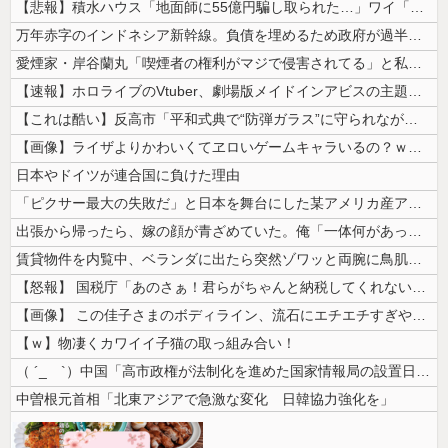
【悲報】積水ハウス「地面師に55億円騙し取られた…」ワイ「会社終わった...
万年赤字のインドネシア新幹線。負債を埋めるため政府が過半数の株式を引き...
愛煙家・岸谷蘭丸「喫煙者の権利がマジで侵害されてる」と私見 「いくら税...
【速報】ホロライブのVtuber、劇場版メイドインアビスの主題歌決定w...
【これは酷い】反高市「平和式典で“防弾ガラス”に守られながらスピーチ。...
【画像】ライザよりかわいくてヱロいゲームキャラいるの？ｗｗｗｗｗ
日本やドイツが連合国に負けた理由
「ピクサー最大の失敗だ」と日本を舞台にした某アメリカ産アニメが話題に、...
出張から帰ったら、嫁の顔が青ざめていた。俺「一体何があったんだ？」嫁「...
賃貸物件を内覧中、ベランダに出たら突然ゾワッと両腕に鳥肌が出た。「やっ...
【怒報】 国税庁「あのさぁ！君らがちゃんと納税してくれないとこうなっち...
【画像】 この佳子さまのボディライン、流石にエチエチすぎやろ！
【ｗ】物凄くカワイイ子猫の取っ組み合い！
（ ´_ゝ`）中国「高市政権が法制化を進めた国家情報局の設置日が7月3...
中曽根元首相「北東アジアで急激な変化 日韓協力強化を」