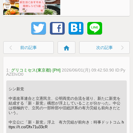
home
前の記事
次の記事
1:
グリコミセス(東京都) [PH]
2026/06/01(月) 09:42:50.90 ID:Py
AZEhrD0
シン新党
中道改革連合と立憲民主、公明両党の合流を巡り、新たに新党を
結成する「新・新党」構想が浮上していることが分かった。中公
は積極的で、立民の一部幹部や旧総評系の有力労組も前向きだと
いう。
中立公に「新・新党」浮上 有力労組が前向き：時事ドットコム
h
ttps://t.co/Dfx71u33cR