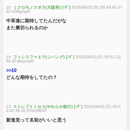
10:
ミクロモノスポラ(大阪府) [ﾆﾀﾞ]
2026/06/01(月) 09:49:45.57
ID:VjS5gSju0
中革連に期待してたんだがな
また裏切られるのか
14:
フィシスファエラ(ジパング) [ﾆﾀﾞ]
2026/06/01(月) 09:51:22.
66 ID:li6qaXpi0
>>10
どんな期待をしてたの？
13:
ストレプトミセス(やわらか銀行) [ﾆﾀﾞ]
2026/06/01(月) 09:5
0:42.95 ID:2VS/y8kV0
新進党って名前がいいと思う