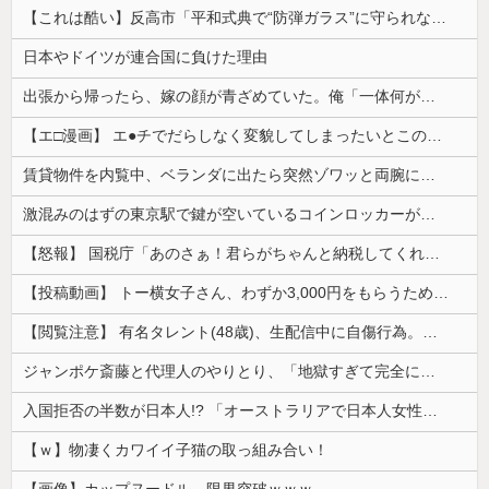
【これは酷い】反高市「平和式典で“防弾ガラス”に守られながらスピーチ。『高市出て行け』の声も。そういう人が日本の総理」→ツッコミ多数「石破さんの...
日本やドイツが連合国に負けた理由
出張から帰ったら、嫁の顔が青ざめていた。俺「一体何があったんだ？」嫁「…」→子供たちに話を聞くと…
【エ□漫画】 エ●チでだらしなく変貌してしまったいとこのお姉ちゃんにチン○ン搾り取られちゃうショタ君…！
賃貸物件を内覧中、ベランダに出たら突然ゾワッと両腕に鳥肌が出た。「やっぱりこの部屋嫌だ」と思った瞬間、体が前にドンッと突き飛ばされて…
激混みのはずの東京駅で鍵が空いているコインロッカーが散見、「ラッキー」と思って中を確認してみると……
【怒報】 国税庁「あのさぁ！君らがちゃんと納税してくれないとこうなっちゃうけどどうする？！」←これw w w w w w w w
【投稿動画】 トー横女子さん、わずか3,000円をもらうために大人のチ●ポをしゃぶってしまう…
【閲覧注意】 有名タレント(48歳)、生配信中に自傷行為。想像の10倍エグくてファン全員トラウマに…
ジャンポケ斎藤と代理人のやりとり、「地獄すぎて完全にコントになってる……」と衝撃を受ける人が続出中
入国拒否の半数が日本人!? 「オーストラリアで日本人女性が売春」
【ｗ】物凄くカワイイ子猫の取っ組み合い！
【画像】カップヌードル、限界突破ｗｗｗ