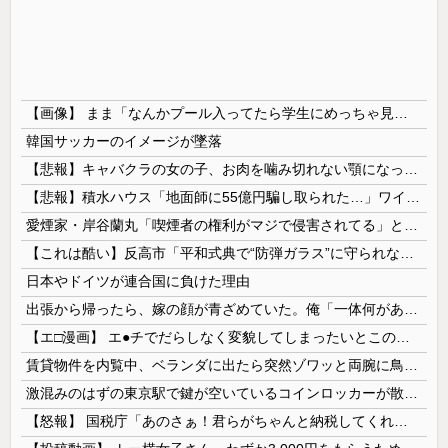
【画像】 まま「なんかプール入ってたら学生にめっちゃ見られたw」
韓国サッカーのイメージが墜落
【悲報】キャバクラの女の子、お肉を噛み切れない顎になってしまう・・・
【悲報】積水ハウス「地面師に55億円騙し取られた…」ワイ「会社終わったやろなぁ」→結果ｗｗｗｗ
愛煙家・岸谷蘭丸「喫煙者の権利がマジで侵害されてる」と私見 「いくら税金を我々が払ってるんだと」
【これは酷い】反高市「平和式典で“防弾ガラス”に守られながらスピーチ。『高市出て行け』の声も。そういう人が日本の総理」→ツッコミ多数「石破さんの...
日本やドイツが連合国に負けた理由
出張から帰ったら、嫁の顔が青ざめていた。俺「一体何があったんだ？」嫁「…」→子供たちに話を聞くと…
【エ□漫画】 エ●チでだらしなく変貌してしまったいとこのお姉ちゃんにチン○ン搾り取られちゃうショタ君…！
賃貸物件を内覧中、ベランダに出たら突然ゾワッと両腕に鳥肌が出た。「やっぱりこの部屋嫌だ」と思った瞬間、体が前にドンッと突き飛ばされて…
激混みのはずの東京駅で鍵が空いているコインロッカーが散見、「ラッキー」と思って中を確認してみると……
【怒報】 国税庁「あのさぁ！君らがちゃんと納税してくれないとこうなっちゃうけどどうする？！」←これw w w w w w w w