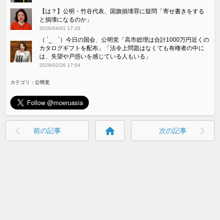
【は？】公明・竹谷代表、国旗損壊罪に疑問「寄せ書きをする
と損壊になるのか」
2026/04/01 17:29
（ ´_ゝ`）今日の国会、公明党「高市総理は合計1000万円近くの
カタログギフトを配布」「法令上問題はなくても有権者の中に
は、失望や戸惑いを感じている人もいる」
2026/02/26 17:04
カテゴリ：
公明党
home
前の記事
次の記事