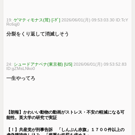
19:
ゲマティモナス(茸) [ﾆﾀﾞ]
2026/06/01(月) 09:53:03.30 ID:TcY
Rc6qj0
分裂をくり返して消滅しそう
24:
シュードアナベナ(東京都) [US]
2026/06/01(月) 09:53:52.83
ID:gZMsLNko0
一生やってろ
【朗報】かわいい動物の動画がストレス・不安の軽減になる可
能性。英大学の研究で実証
【！】共産党が刑事告訴 「しんぶん赤旗」１７００件以上の