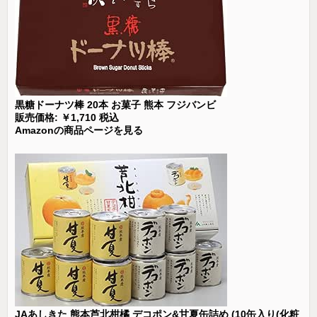
黒糖ドーナツ棒 20本 お菓子 熊本 フジバンビ
販売価格: ￥1,710 税込
Amazonの商品ページを見る
JAあしきた 熊本芦北柑橘 デコポン&甘夏缶詰め (10缶入り(化粧