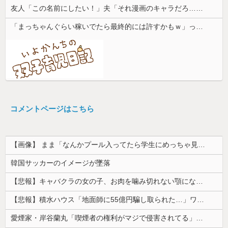
友人「この名前にしたい！」夫「それ漫画のキャラだろ…」→子供の名付けを巡って夫婦が大揉めになり…
「まっちゃんぐらい稼いでたら最終的には許すかもｗ」って言ったら旦那が突然怒り出した。このまま情まで枯渇しそう
コメントページはこちら
【画像】 まま「なんかプール入ってたら学生にめっちゃ見られたw」
韓国サッカーのイメージが墜落
【悲報】キャバクラの女の子、お肉を噛み切れない顎になってしまう・・・
【悲報】積水ハウス「地面師に55億円騙し取られた…」ワイ「会社終わったやろなぁ」→結果ｗｗｗｗ
愛煙家・岸谷蘭丸「喫煙者の権利がマジで侵害されてる」と私見 「いくら税金を我々が払ってるんだと」