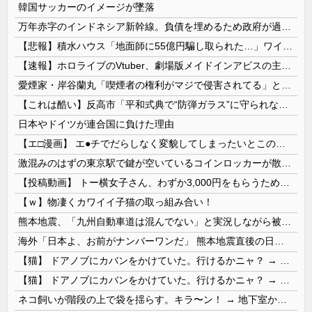
韓国サッカーのイメージが墜落
万年赤字のインドネシア新幹線。負債を埋めるため政府が過半数の株式を引き受ける
【悲報】積水ハウス「地面師に55億円騙し取られた…」ワイ「会社終わったやろなぁ」→結果ｗｗｗｗ
【速報】ホロライブのVtuber、劇場版メイドインアビスの主題歌決定wwwwwwwwww
愛煙家・岸谷蘭丸「喫煙者の権利がマジで侵害されてる」と私見 「いくら税金を我々が払ってるんだと」
【これは酷い】反高市「平和式典で“防弾ガラス”に守られながらスピーチ。『高市出て行け』の声も。そういう人が日本の総理」→ツッコミ多数「石破さんの...
日本やドイツが連合国に負けた理由
【エ□漫画】 エ●チでだらしなく変貌してしまったいとこのお姉ちゃんにチン○ン搾り取られちゃうショタ君…！
激混みのはずの東京駅で鍵が空いているコインロッカーが散見、「ラッキー」と思って中を確認してみると……
【投稿動画】 トー横女子さん、わずか3,000円をもらうために大人のチ●ポをしゃぶってしまう…
【ｗ】物凄くカワイイ子猫の取っ組み合い！
熊本地震、「九州自動車道は混んでない」と実況しながら被災地へ向かう有名アナなどに批判殺到 全国紙記者「最新の状況をいち早く伝えることは報道機関としての責務」「情報を取り上げることには大きな意義がある」
海外「日本よ、お前がナンバーワンだ」 熊本地震直後の日本の対応のスピードに世界が衝撃
【猫】 ドアノブにカバンをかけていた。行けるかニャ？ → 猫はこうなります…
【猫】 ドアノブにカバンをかけていた。行けるかニャ？ → 猫はこうなります…
ネコ飼いが階段の上で袋を揺らす。キラ〜ン！ → 地下室からヤツが現れる…