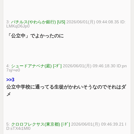
3:
バチルス(やわらか銀行) [US]
2026/06/01(月) 09:44:08.35 ID:
LMKqD6Jp0
「公立中」でよかったのに
4:
シュードアナベナ(庭) [ﾆﾀﾞ]
2026/06/01(月) 09:46:18.30 ID:pn
7sj/+e0
>>3
公立中学校に通ってる生徒がかわいそうなのでそれはダ
メ
5:
クロロフレクサス(東京都) [ﾆﾀﾞ]
2026/06/01(月) 09:46:39.21 I
D:sTX4i1Ml0