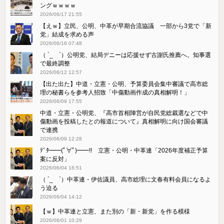
ングｗｗｗｗ
2026/06/17 21:55
【えｗ】立民、公明、中革が早期合流協議 一部から3党で「新
党」結成を求める声
2026/06/16 07:48
（ ´_ゝ`）公明党、結局デニーは応援せず古謝氏推薦へ。知事選
で最終調整
2026/06/12 12:57
【出た出た】中道・立憲・公明、予算委員会集中審議で高市総
理の秘書らを参考人招致「中傷動画作成の真相解明！」
2026/06/09 17:55
中道・立憲・公明党、『高市首相陣営が自民党総裁選などで中
傷動画を投稿したとの報道について』真相解明に向け国会審議
で連携
2026/06/09 12:28
ﾃﾞﾀ━━(ﾟ∀ﾟ)━━!! 立憲・公明・中革連「2026年度補正予算
案に反対」
2026/06/04 16:51
（ ´_ゝ`）中革連・伊佐議員、高市総理に文春有料会員になるよ
う迫る
2026/06/04 14:12
【ｗ】中革連と立憲、また別の「新・新党」を作る模様
2026/06/01 10:29