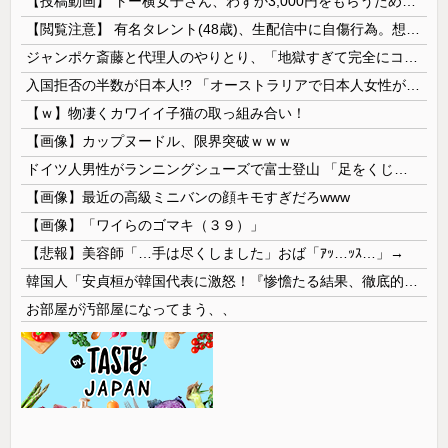
【投稿動画】 トー横女子さん、わずか3,000円をもらうために大人のチ●ポをしゃぶってしまう…
【閲覧注意】 有名タレント(48歳)、生配信中に自傷行為。想像の10倍エグくてファン全員トラウマに…
ジャンポケ斎藤と代理人のやりとり、「地獄すぎて完全にコントになってる……」と衝撃を受ける人が続出中
入国拒否の半数が日本人!? 「オーストラリアで日本人女性が売春」
【ｗ】物凄くカワイイ子猫の取っ組み合い！
【画像】カップヌードル、限界突破ｗｗｗ
ドイツ人男性がランニングシューズで富士登山 「足をくじいて動けない」
【画像】最近の高級ミニバンの顔キモすぎだろwww
【画像】「ワイらのゴマキ（３９）」
【悲報】美容師「…手は尽くしました」おば「ｱｯ…ｯｽ…」→
韓国人「安貞桓が韓国代表に激怒！『惨憺たる結果、徹底的な刷新が必要だ』と監督や協会を痛烈批判」
お部屋が汚部屋になってまう、、