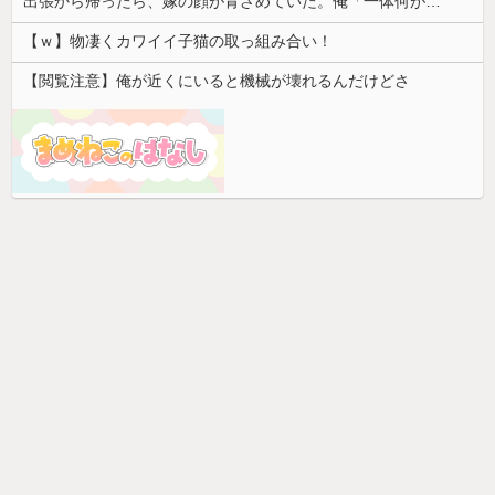
出張から帰ったら、嫁の顔が青ざめていた。俺「一体何があったんだ？」嫁「…」→子供たちに話を聞くと…
【ｗ】物凄くカワイイ子猫の取っ組み合い！
【閲覧注意】俺が近くにいると機械が壊れるんだけどさ