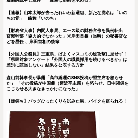
虚偽購読申し込み 「厳重な処罰を求める」
【速報】山本太郎が去ったれいわ新選組、新たな党名は「いの
ちの党」 略称「いのち」
【財務省人事】内閣人事局、エース級の財務官僚を異例転出
官邸幹部「協力的でなかった」※岸田首相（当時）の秘書官な
どを歴任 、岸田首相の後輩
【外国人公務員】三重県、ぱよくマスコミの総攻撃に屈せず！
「県民対象アンケート『外国人の職員採用を続けるべきか』は
差別に該当しない」結果を公表する方針
森山前幹事長が暴露「高市総理のSNS投稿が習主席を怒らせ
た」 「その投稿が中国側（習近平主席）を怒らせ、日中関係を
こじらせる大きなきっかけになった」
【爆笑ｗ】バッグひったくりを試みた男、バイクを盗られる！