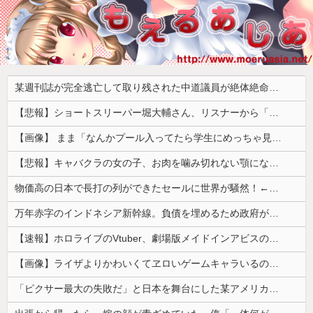
某週刊誌が完全逃亡して取り残された中道議員が絶体絶命の窮地、「今度は宏池会に矛先を向けたか……」と節操の無さに呆れる人が続出
【悲報】ショートスリーパー堀大輔さん、リスナーから「寝たほうがいい！」と言われてガチギレし炎上 → 高須幹也医師の医学的アドバイスに激昂 ｗｗｗｗｗｗｗｗｗ
【画像】 まま「なんかプール入ってたら学生にめっちゃ見られたw」
【悲報】キャバクラの女の子、お肉を噛み切れない顎になってしまう・・・
物価高の日本で長打の列ができたセールに世界が騒然！←「我が国でもやってくれ！」（海外の反応）
万年赤字のインドネシア新幹線。負債を埋めるため政府が過半数の株式を引き受ける
【速報】ホロライブのVtuber、劇場版メイドインアビスの主題歌決定wwwwwwwwww
【画像】ライザよりかわいくてヱロいゲームキャラいるの？ｗｗｗｗｗ
「ピクサー最大の失敗だ」と日本を舞台にした某アメリカ産アニメが話題に、日本と韓国の両方に失礼すぎるわ……