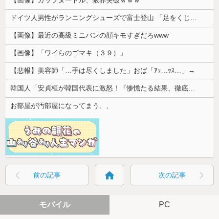
ドイツ人男性がランニングシューズで富士登山 「足をくじいて動けない」
【画像】最近の高級ミニバンの顔キモすぎだろwww
【画像】「ワイらのゴマキ（３９）」
【悲報】美容師「…手は尽くしました」おば「ｱｯ…ｯｽ…」→
韓国人「安貞桓が韓国代表に激怒！『惨憺たる結果、徹底的な刷新が必要だ』と監督や協会を痛烈批判」
お部屋が汚部屋になってまう、、
home
前の記事
次の記事
モバイル
PC