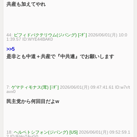
共産も加えてやれ
44:
ビフィドバクテリウム(ジパング) [ﾆﾀﾞ]
2026/06/01(月) 10:0
1:39.57 ID:WYE44BAK0
>>5
是非とも中道＋共産で『中共連』でお願いします
7:
ゲマティモナス(茸) [ﾆﾀﾞ]
2026/06/01(月) 09:47:41.61 ID:w7r/t
avx0
民主党から何回目だよw
18:
ヘルペトシフォン(ジパング) [US]
2026/06/01(月) 09:52:59.1
2 ID:lFHoTAuG0