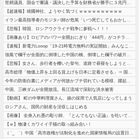
世耕議員、国会で審議・議決した予算を財務省が勝手に３兆円動かしていると...
【超速報】靖國神社、ようやく気づくｗｗｗｗｗｗｗｗｗｗ
イラン最高指導者のモジタバ師が危篤「いつ死亡してもおかしくない」…イラ...
【悲報】韓国、ロシアウクライナ戦争に参戦へ！！！
【画像あり】ロピアのパワー全開おにぎり「444円」がコチラｗｗｗｗｗ
【速報】新電力Looop「19-21時電力無料の実証開始」みんなこれに...
強風で欄干が全面的に倒壊した中国の橋、倒壊した欄干の破片を調べると凄ま...
【悲報】女さん、歩行者を轢いた挙句、道路で昼寝をしようとしてしまう
高市総理「物価上昇を上回る賃上げを日本に定着させる」⇒ 国家公務員月...
今年の防衛白書にメディアが何故かブチ切れている模様、躍起になって批判す...
中国、三峡ダムが全開放流。長江流域で深刻な洪水被害
【動画】 町の中華料理屋さん、娘の採用で人気店になってしまう
ロシアさん、国民の財産を没収しはじめる
【画像】 全身入れ墨の彫り師、『とんでもない正論』を吐いて30万再生さ...
【ｗ】物凄くカワイイ子猫の取っ組み合い！
（ ´_ゝ`）中国「高市政権が法制化を進めた国家情報局の設置日が7月3...