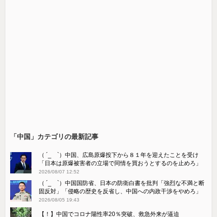
「中国」カテゴリの最新記事
（ ´_ゝ`）中国、広島原爆投下から８１年を迎えたことを受け
「日本は原爆被害者の立場で同情を買おうとするのを止めろ」
2026/08/07 12:52
（ ´_ゝ`）中国国防省、日本の防衛白書を批判「強烈な不満と断
固反対」「侵略の歴史を反省し、中国への内政干渉をやめろ」
2026/08/05 19:43
【！】中国でコロナ陽性率20％突破、救急外来が逼迫