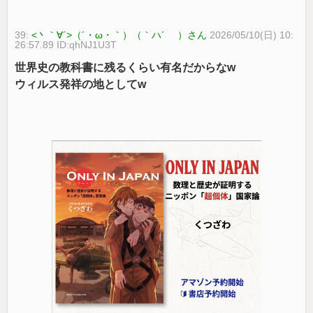
39:
<丶｀∀´>（´・ω・｀）（｀ハ´ ）さん
2026/05/10(日) 10:
26:57.89 ID:qhNJ1U3T
世界史の教科書に残るくらい有名だからなw
ウィルス発祥の地としてw