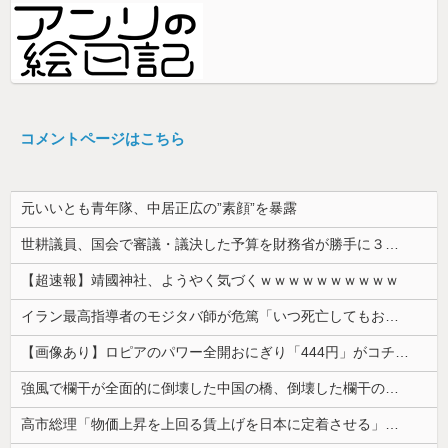
コメントページはこちら
元いいとも青年隊、中居正広の”素顔”を暴露
世耕議員、国会で審議・議決した予算を財務省が勝手に３兆円動かしていると指摘・問題視
【超速報】靖國神社、ようやく気づくｗｗｗｗｗｗｗｗｗｗ
イラン最高指導者のモジタバ師が危篤「いつ死亡してもおかしくない」…イラン大統領「意思疎通はかなり難しい」！
【画像あり】ロピアのパワー全開おにぎり「444円」がコチラｗｗｗｗｗ
強風で欄干が全面的に倒壊した中国の橋、倒壊した欄干の破片を調べると凄まじい事実が発覚して……
高市総理「物価上昇を上回る賃上げを日本に定着させる」⇒ 国家公務員月給3.51％増へ