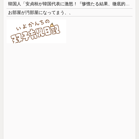
韓国人「安貞桓が韓国代表に激怒！『惨憺たる結果、徹底的な刷新が必要だ』と監督や協会を痛烈批判」
お部屋が汚部屋になってまう、、