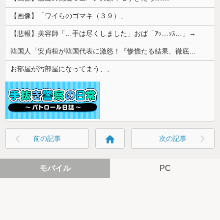
【画像】「ワイらのゴマキ（３９）」
【悲報】美容師「…手は尽くしました」おば「ｱｯ…ｯｽ…」→
韓国人「安貞桓が韓国代表に激怒！『惨憺たる結果、徹底的な刷新が必要だ』と監督や協会を痛烈批判」
お部屋が汚部屋になってまう、、
home
前の記事
次の記事
モバイル
PC