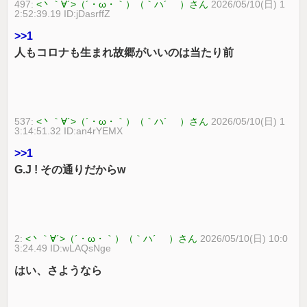
497:
<丶｀∀´>（´・ω・｀）（｀ハ´ ）さん
2026/05/10(日) 1
2:52:39.19 ID:jDasrffZ
>>1
人もコロナも生まれ故郷がいいのは当たり前
537:
<丶｀∀´>（´・ω・｀）（｀ハ´ ）さん
2026/05/10(日) 1
3:14:51.32 ID:an4rYEMX
>>1
G.J ! その通りだからw
2:
<丶｀∀´>（´・ω・｀）（｀ハ´ ）さん
2026/05/10(日) 10:0
3:24.49 ID:wLAQsNge
はい、さようなら