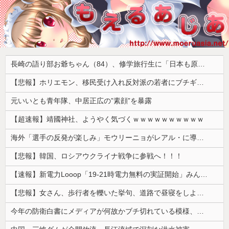
長崎の語り部お爺ちゃん（84）、修学旅行生に「日本も原爆を持たないと負ける」と言われびっくり！ 被団協代表（85）も中学生に「核を持たないで日本を守れますか」と問われ危機感
【悲報】ホリエモン、移民受け入れ反対派の若者にブチギレ「差別するなんて最低だ！」 → スタジオ誰も反論できず沈黙 ………
元いいとも青年隊、中居正広の”素顔”を暴露
【超速報】靖國神社、ようやく気づくｗｗｗｗｗｗｗｗｗｗ
海外「選手の反発が楽しみ」モウリーニョがレアル・に導入した新ルール（海外の反応）
【悲報】韓国、ロシアウクライナ戦争に参戦へ！！！
【速報】新電力Looop「19-21時電力無料の実証開始」みんなこれにするじゃん、電力会社の勢力図が変わるか
【悲報】女さん、歩行者を轢いた挙句、道路で昼寝をしようとしてしまう
今年の防衛白書にメディアが何故かブチ切れている模様、躍起になって批判するも逆に有権者からは……