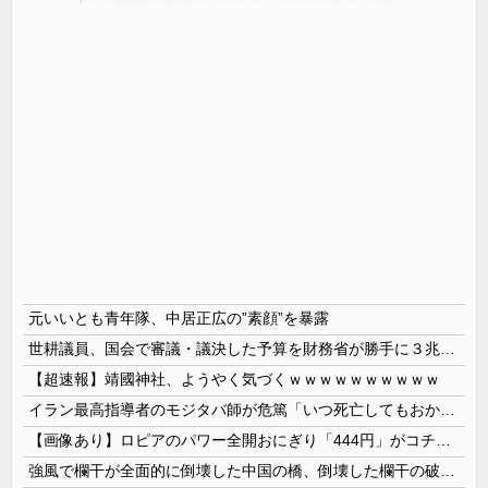
元いいとも青年隊、中居正広の”素顔”を暴露
世耕議員、国会で審議・議決した予算を財務省が勝手に３兆円動かしていると指摘・問題視
【超速報】靖國神社、ようやく気づくｗｗｗｗｗｗｗｗｗｗ
イラン最高指導者のモジタバ師が危篤「いつ死亡してもおかしくない」…イラン大統領「意思疎通はかなり難しい」！
【画像あり】ロピアのパワー全開おにぎり「444円」がコチラｗｗｗｗｗ
強風で欄干が全面的に倒壊した中国の橋、倒壊した欄干の破片を調べると凄まじい事実が発覚して……