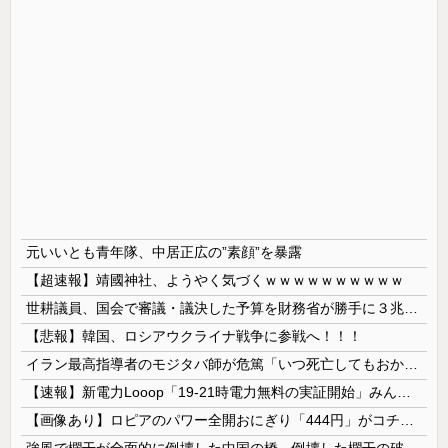
元いいとも青年隊、中居正広の”素顔”を暴露
【超速報】靖國神社、ようやく気づくｗｗｗｗｗｗｗｗｗｗ
世耕議員、国会で審議・議決した予算を財務省が勝手に３兆円動かしていると指摘・問題視
【悲報】韓国、ロシアウクライナ戦争に参戦へ！！！
イラン最高指導者のモジタバ師が危篤「いつ死亡してもおかしくない」…イラン大統領「意思疎通はかなり難しい」！
【速報】新電力Looop「19-21時電力無料の実証開始」みんなこれにするじゃん、電力会社の勢力図が変わるか
【画像あり】ロピアのパワー全開おにぎり「444円」がコチラｗｗｗｗｗ
強風で欄干が全面的に倒壊した中国の橋、倒壊した欄干の破片を調べると凄まじい事実が発覚して……