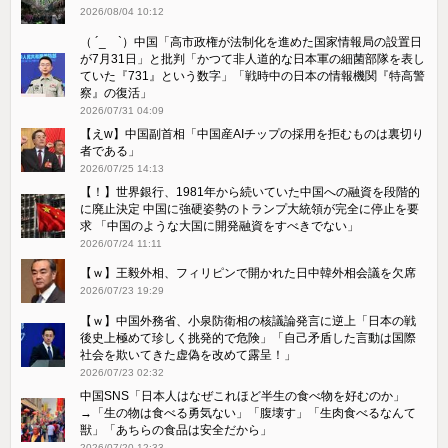
2026/08/04 10:12
（ ´_ゝ`）中国「高市政権が法制化を進めた国家情報局の設置日
が7月31日」と批判「かつて非人道的な日本軍の細菌部隊を表し
ていた『731』という数字」「戦時中の日本の情報機関『特高警
察』の復活」
2026/07/31 04:09
【えw】中国副首相「中国産AIチップの採用を拒むものは裏切り
者である」
2026/07/25 14:13
【！】世界銀行、1981年から続いていた中国への融資を段階的
に廃止決定 中国に強硬姿勢のトランプ大統領が完全に停止を要
求 「中国のような大国に開発融資をすべきでない」
2026/07/24 11:11
【ｗ】王毅外相、フィリピンで開かれた日中韓外相会議を欠席
2026/07/23 19:29
【ｗ】中国外務省、小泉防衛相の核議論発言に逆上「日本の戦
後史上極めて珍しく挑発的で危険」「自己矛盾した言動は国際
社会を欺いてきた虚偽を改めて露呈！」
2026/07/23 02:32
中国SNS「日本人はなぜこれほど半生の食べ物を好むのか」
→「生の物は食べる勇気ない」「腹壊す」「生肉食べるなんて
獣」「あちらの食品は安全だから」
2026/07/20 12:33