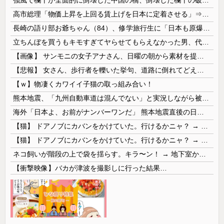
高市総理「物価上昇を上回る賃上げを日本に定着させる」⇒ 国家公務員月給3.51％増へ
長崎の語り部お爺ちゃん（84）、修学旅行生に「日本も原爆を持たないと負ける」と言われびっくり！ 被団協代表（85）も中学生に「核を持たないで日本を守れますか」と問われ危機感
立ちんぼを買うもキモすぎてヤらせてもらえなかった男、代わりの足コキでまさかの大量身寸米青ｗｗｗ
【画像】 サンモニの女子アナさん、日曜の朝から素材を提供してしまう
【悲報】 女さん、歩行者を轢いた挙句、道路に倒れてどえらいことになってしまうw w w w w w w
【ｗ】物凄くカワイイ子猫の取っ組み合い！
熊本地震、「九州自動車道は混んでない」と実況しながら被災地へ向かう有名アナなどに批判殺到 全国紙記者「最新の状況をいち早く伝えることは報道機関としての責務」「情報を取り上げることには大きな意義がある」
海外「日本よ、お前がナンバーワンだ」 熊本地震直後の日本の対応のスピードに世界が衝撃
【猫】 ドアノブにカバンをかけていた。行けるかニャ？ → 猫はこうなります…
【猫】 ドアノブにカバンをかけていた。行けるかニャ？ → 猫はこうなります…
ネコ飼いが階段の上で袋を揺らす。キラ〜ン！ → 地下室からヤツが現れる…
【衝撃映像】バカが津波を撮影しに行った結果…