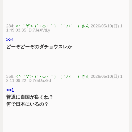
284:
<丶｀∀´>（´・ω・｀）（｀ハ´ ）さん
2026/05/10(日) 1
1:49:03.35 ID:7JeXVtLy
>>1
どーぞどーぞのダチョウスレか…
358:
<丶｀∀´>（´・ω・｀）（｀ハ´ ）さん
2026/05/10(日) 1
2:11:09.22 ID:tY5Uaz9d
>>1
普通に自国が良くね？
何で日本にいるの？