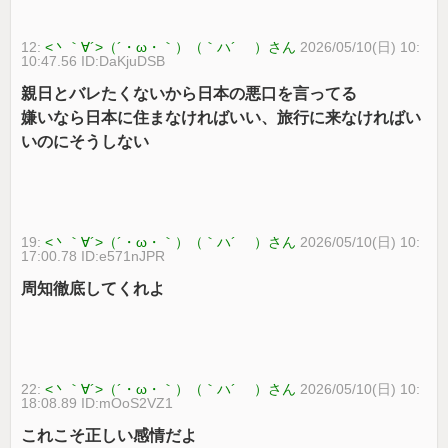
12:
<丶｀∀´>（´・ω・｀）（｀ハ´ ）さん
2026/05/10(日) 10:
10:47.56 ID:DaKjuDSB
親日とバレたくないから日本の悪口を言ってる
嫌いなら日本に住まなければいい、旅行に来なければい
いのにそうしない
19:
<丶｀∀´>（´・ω・｀）（｀ハ´ ）さん
2026/05/10(日) 10:
17:00.78 ID:e571nJPR
周知徹底してくれよ
22:
<丶｀∀´>（´・ω・｀）（｀ハ´ ）さん
2026/05/10(日) 10:
18:08.89 ID:mOoS2VZ1
これこそ正しい感情だよ