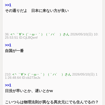
>>1
その通りだよ 日本に来ない方が良い
36:
<丶｀∀´>（´・ω・｀）（｀ハ´ ）さん
2026/05/10(日) 10:
25:53.51 ID:CjLBQenf
>>1
自国が一番
210:
<丶｀∀´>（´・ω・｀）（｀ハ´ ）さん
2026/05/10(日) 1
1:26:48.64 ID:cb273eJx
>>1
日没が早いとか、遅いとかw
こいつらは物理法則が異なる異次元にでも住んでるの？