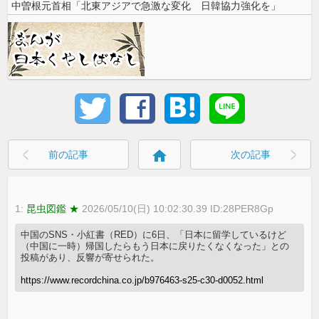
中曽根元首相「北東アジアで急激な変化 日韓協力強化を」
home
前の記事
次の記事
1:
昆虫図鑑 ★
2026/05/10(日) 10:02:30.39 ID:28PER8Gp
中国のSNS・小紅書（RED）に6日、「日本に留学しているけど
（中国に一時）帰国したらもう日本に戻りたくなくなった」との
投稿があり、反響が寄せられた。
https://www.recordchina.co.jp/b976463-s25-c30-d0052.html