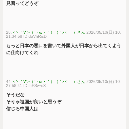
見習ってどうぞ
28:
<丶｀∀´>（´・ω・｀）（｀ハ´ ）さん
2026/05/10(日) 10:
21:34.58 ID:daVhRisD
もっと日本の悪口を書いて外国人が日本から出てくよう
に仕向けてくれ
44:
<丶｀∀´>（´・ω・｀）（｀ハ´ ）さん
2026/05/10(日) 10:
27:58.41 ID:ihFSv+cX
そうだな
そりゃ祖国が良いと思うぞ
信じろ中国人は