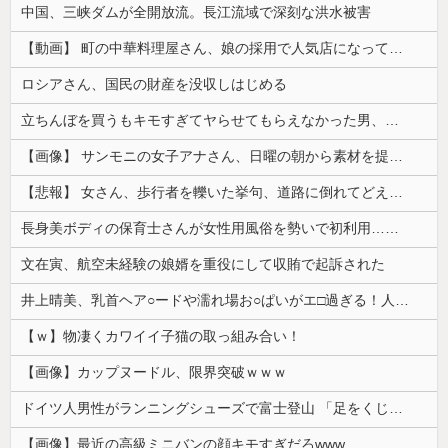
中国、三峡ダムが全開放流。長江流域で深刻な洪水被害
【動画】 町の中華料理屋さん、娘の採用で人気店になってしまう
ロシアさん、国民の財産を没収しはじめる
立ちんぼを買うもキモすぎてヤらせてもらえなかった男、代わりの足コキでまさかの大量身寸米青ｗｗｗ
【画像】 サンモニの女子アナさん、日曜の朝から素材を提供してしまう
【悲報】 女さん、歩行者を轢いた挙句、道路に倒れてどえらいことになってしまうw w w w w w w
長身美ボディの保育士さんが女性用風俗を勢いで初利用…子供に絶対見せられないメスの顔でイキまくり。
文在寅、航空未経験の娘婿を重役にして収賄で起訴された
井上晴美、乳首ヘア○ードや濡れ場お○ぱいがエ□過ぎる！人生最後のラスト写真集、最高！！
【ｗ】物凄くカワイイ子猫の取っ組み合い！
【画像】カップヌードル、限界突破ｗｗｗ
ドイツ人男性がランニングシューズで富士登山 「足をくじいて動けない」
【画像】最近の高級ミニバンの顔キモすぎだろwww