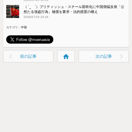
（ ´_ゝ`）ブリティッシュ・スチール国有化に中国側猛反発「公
然たる強盗行為」補償を要求・法的措置の構え
2026/07/19 19:29
カテゴリ：
中国
home
前の記事
次の記事