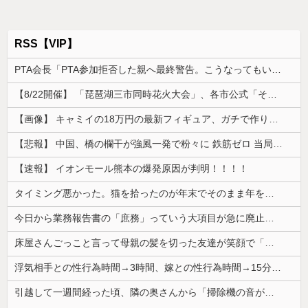
RSS【VIP】
PTA会長「PTA参加拒否した親へ最終警告。こうなってもいい？」
【8/22開催】 「琵琶湖三市同時花火大会」、各市公式「そんな花火大会は存在しない」→ 高価チケットを購入した人達がSNS阿鼻叫喚
【画像】 キャミイの18万円の最新フィギュア、ガチで作り込みがエグすぎる
【悲報】 中国、橋の欄干が強風一発で粉々に 鉄筋ゼロ 当局「接着剤でくっつけただけ」「正常で、品質問題はない」
【速報】 イオンモール熊本の爆発原因が判明！！！！
タイミング悪かった。猫を拾ったのが年末でそのまま年を越すことになった
今日から業務報告書の「庶務」っていう大項目が急に廃止されたんだけど意味不明すぎる
床屋さんごっこと言って母親の髪を切った友達が笑顔で「はい、次〇〇の番！」とハサミを差し出してきた。
浮気相手との性行為時間→3時間、嫁との性行為時間→15分wwwwwwwww
引越して一週間経った頃、隣の奥さんから「掃除機の音がうるさい」と苦情があった。静かに暮らしていたはずなのに、原因を探るとまさかの事実が…