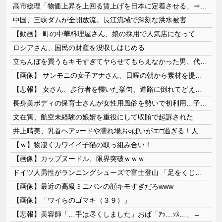
高市総理「物価上昇を上回る賃上げを日本に定着させる」⇒ 国家公務員月給3.51％増へ
中国、三峡ダムが全開放流。長江流域で深刻な洪水被害
【動画】 町の中華料理屋さん、娘の採用で人気店になってしまう
ロシアさん、国民の財産を没収しはじめる
立ちんぼを買うもキモすぎてヤらせてもらえなかった男、代わりの足コキでまさかの大量身寸米青ｗｗｗ
【画像】 サンモニの女子アナさん、日曜の朝から素材を提供してしまう
【悲報】 女さん、歩行者を轢いた挙句、道路に倒れてどえらいことになってしまうw w w w w w w
長身美ボディの保育士さんが女性用風俗を勢いで初利用…子供に絶対見せられないメスの顔でイキまくり。
文在寅、航空未経験の娘婿を重役にして収賄で起訴された
井上晴美、乳首ヘア○ードや濡れ場お○ぱいがエ□過ぎる！人生最後のラスト写真集、最高！！
【ｗ】物凄くカワイイ子猫の取っ組み合い！
【画像】カップヌードル、限界突破ｗｗｗ
ドイツ人男性がランニングシューズで富士登山 「足をくじいて動けない」
【画像】最近の高級ミニバンの顔キモすぎだろwww
【画像】「ワイらのゴマキ（３９）」
【悲報】美容師「…手は尽くしました」おば「ｱｯ…ｯｽ…」→