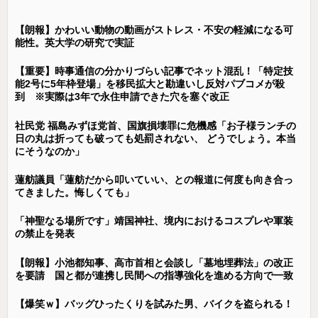
【朗報】かわいい動物の動画がストレス・不安の軽減になる可
能性。英大学の研究で実証
【重要】時事通信の分かりづらい記事でネット混乱！「特定技
能2号に5年枠登場」を移民拡大と勘違いし反対パブコメが殺
到 ※実際は3年で永住申請できた穴を塞ぐ改正
社民党 福島みずほ党首、国旗損壊罪に危機感「お子様ランチの
日の丸は折っても破っても処罰されない、 どうでしょう。本当
にそうなのか」
蓮舫議員「蓮舫だから叩いていい、との報道に何度も向き合っ
てきました。悔しくても」
「神聖なる場所です」靖国神社、境内におけるコスプレや軍装
の禁止を発表
【朗報】小池都知事、高市首相と会談し「墓地埋葬法」の改正
を要請 国と都が連携し民間への指導強化を進める方向で一致
【爆笑ｗ】バッグひったくりを試みた男、バイクを盗られる！