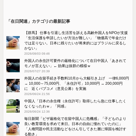
「在日関連」カテゴリの最新記事
【群馬】 仕事を引退し生活苦を訴える高齢外国人をNPOが支援
「生活保護を申請したいが方法が難しい」「物価高で年金だけ
では足りない。日本に残りたいが将来的にはブラジルに戻るし
かない」
2026/08/03 09:46
外国人の永住許可要件の厳格化について在日中国人「あきれて
モノが言えない」← 効果は抜群の模様ｗ
2026/07/27 20:39
外国人の在留手続き手数料10月から大幅引き上げ 一律6,000円
→ 10,000～75,000円、「永住許可」10,000円 → 200,000円
に 近くパブコメ（意見公募）を実施
2026/06/24 21:56
中国人「日本の永住権（永住許可）取得したら急に仕事したく
なくなったわｗ」「同感」
2026/06/24 12:36
毎日新聞「ビザ厳格化で在留中国人に危機感」「子どものより
良い教育環境を求めて来日。日本の自由に憧れていたのに」
「人権問題や民主活動などをけん引してきた層に帰国を検討す
る動き」