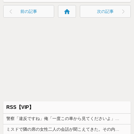
home
前の記事
次の記事
RSS【VIP】
警察「違反ですね」俺「一度この車から見てくださいよ」→見通しの悪い交差点で揉めた結果、まさかの展開に…
ミスドで隣の席の女性二人の会話が聞こえてきた。その内容が、旦那と離婚したくてでっち上げのDV証拠を...