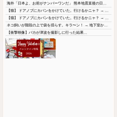
海外「日本よ、お前がナンバーワンだ」 熊本地震直後の日本の対応のスピードに世界が衝撃
【猫】 ドアノブにカバンをかけていた。行けるかニャ？ → 猫はこうなります…
【猫】 ドアノブにカバンをかけていた。行けるかニャ？ → 猫はこうなります…
ネコ飼いが階段の上で袋を揺らす。キラ〜ン！ → 地下室からヤツが現れる…
【衝撃映像】バカが津波を撮影しに行った結果…