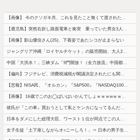
【画像】 今のクソガキ共、これを見たこと無くて渡されたらパニクるらしいｗｗｗｗｗｗｗｗｗｗｗｗｗ
【鹿児島】突然右折し路面電車と衝突 乗っていた男女3人は車を放置しダッシュで逃走中
【画像】影山優佳さん(25)、下着姿であたシコが止まらない
ジャングリア沖縄「ロイヤルチケット」の販売開始、大人29,700円にｗｗｗｗｗｗｗｗｗ
中国「大洪水！」三峡ダム「9門開放！（全力放流」中国都市「三峡沿線の道路水没」中国政府「高速道路封鎖！」中国ダム「緊急放流に合わせて開門（土砂崩...
【偏向】フジテレビ、消費税減税が閣議決定されたにも関わらず、消費税減税に反対する大学生を用意して印象操作
【悲報】NISA民、『オルカン』『S&P500』『NASDAQ100』しか買わない
【画像】 16歳でこのお◯ぱいはいかんでしょｗｗｗwｗｗｗｗｗｗｗｗ❤
彼氏が『この車』買おうとして私とケンカになってるんだけどｗｗｗｗｗｗ
日本をダメにした総理大臣、ワースト１位が同点でこの人ｗｗｗｗｗｗ
女子生徒「土下座しながらオ○ニーしろ！」⇒ 日本の男子生徒への性的いじめ動画がエ□すぎる