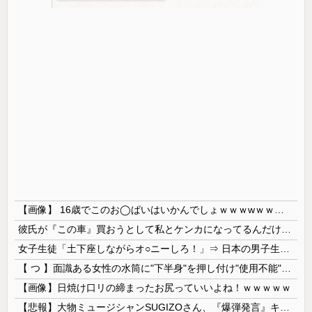
【画像】 16歳でこのお◯ぱいはいかんでしょｗｗｗwｗｗｗｗｗｗｗｗ❤
彼氏が『この車』買おうとして私とケンカになってるんだけどｗｗｗｗｗｗ
女子生徒「土下座しながらオ○ニーしろ！」⇒ 日本の男子生徒への性的いじめ動画がエ□すぎる
【 つ 】面識ある女性の水筒に"下半身"を押し付け"使用不能"にした疑い 66歳男を「器物損壊」容疑で逮捕 札幌市
【画像】日焼け口リの締まったお尻っていいよね！ｗｗｗｗｗ
【悲報】大物ミュージシャンSUGIZOさん、『爆弾発言』キタァアアアアアーーーーーー！！