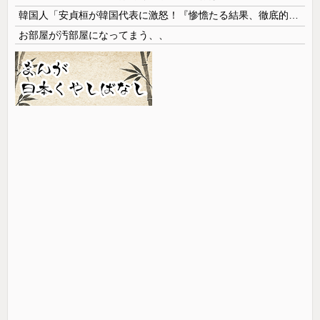
韓国人「安貞桓が韓国代表に激怒！『惨憺たる結果、徹底的な刷新が必要だ』と監督や協会を痛烈批判」
お部屋が汚部屋になってまう、、