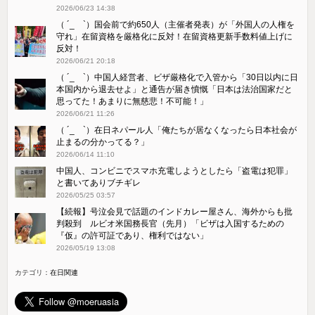
2026/06/23 14:38
（ ´_ゝ`）国会前で約650人（主催者発表）が「外国人の人権を
守れ」在留資格を厳格化に反対！在留資格更新手数料値上げに
反対！
2026/06/21 20:18
（ ´_ゝ`）中国人経営者、ビザ厳格化で入管から「30日以内に日
本国内から退去せよ」と通告が届き憤慨「日本は法治国家だと
思ってた！あまりに無慈悲！不可能！」
2026/06/21 11:26
（ ´_ゝ`）在日ネパール人「俺たちが居なくなったら日本社会が
止まるの分かってる？」
2026/06/14 11:10
中国人、コンビニでスマホ充電しようとしたら「盗電は犯罪」
と書いてありブチギレ
2026/05/25 03:57
【続報】号泣会見で話題のインドカレー屋さん、海外からも批
判殺到 ルビオ米国務長官（先月）「ビザは入国するための
『仮』の許可証であり、権利ではない」
2026/05/19 13:08
カテゴリ：
在日関連