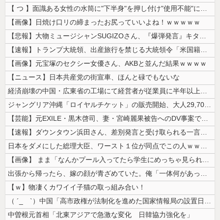
【 つ 】面識ある女性の水筒に"下半身"を押し付け"使用不能"にした疑...
【画像】日焼け口リの締まったお尻っていいよね！ｗｗｗｗｗ
【悲報】大物ミュージシャンSUGIZOさん、『爆弾発言』キタァアアアア...
【速報】トランプ大統領、出産旅行を禁じる大統領令「米国籍取得を目的とし...
【画像】元宝塚のセクシー女優さん、AKBと並んだ結果ｗｗｗｗ
【ニュース】日本共産党の街宣車、ほんと碌でもないな
経済崩壊の中国・広東省の工場にて経営者が従業員に半年以上給料未払いした...
ジャングリア沖縄「ロイヤルチケット」の販売開始、大人29,700円にｗ...
【芸能】元EXILE・黒木啓司、妻・宮崎麗果被告へのDV事案で逮捕され...
【速報】ダウンタウン浜田さん、差別発言と受け取られる一言で炎上ｗｗｗｗ...
日本をダメにした総理大臣、ワースト１位が同点でこの人ｗｗｗｗｗｗ
【画像】 まま「なんかプール入ってたら学生にめっちゃ見られたw」
出張から帰ったら、嫁の顔が青ざめていた。俺「一体何があったんだ？」嫁「...
【ｗ】物凄くカワイイ子猫の取っ組み合い！
（ ´_ゝ`）中国「高市政権が法制化を進めた国家情報局の設置日が7月3...
中曽根元首相「北東アジアで急激な変化 日韓協力強化を」