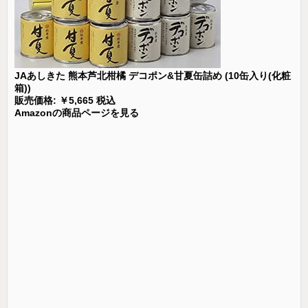
JAあしきた 熊本芦北柑橘 デコポン&甘夏缶詰め (10缶入り(化粧
箱))
販売価格: ￥5,665 税込
Amazonの商品ページを見る