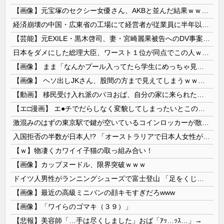
【画像】元宝塚のセクシー女優さん、AKBと並んだ結果ｗｗｗｗ
経済崩壊の中国・広東省の工場にて経営者が従業員に半年以上給料未払いした挙句高飛び。工場は空っぽに
【芸能】元EXILE・黒木啓司、妻・宮崎麗果被告へのDV事案で逮捕されていた 宮崎は全身打撲、頭部裂傷及び打撲、頸部損傷の怪我
日本をダメにした総理大臣、ワースト１位が同点でこの人ｗｗｗｗｗｗ
【画像】 まま「なんかプール入ってたら学生にめっちゃ見られたw」
【画像】 ヘソ出しJKさん、股間の方まで見えてしまうｗｗｗｗｗｗｗｗｗ
【動画】 移民受け入れ派のパヨおば、自分の家に来られたら全力で拒否るｗｗｗｗｗｗｗｗｗｗｗｗ
【エ□漫画】 エ●チでだらしなく変貌してしまったいとこのお姉ちゃんにチン○ン搾り取られちゃうショタ君…！
激混みのはずの東京駅で鍵が空いているコインロッカーが散見、「ラッキー」と思って中を確認してみると……
入国拒否の半数が日本人!? 「オーストラリアで日本人女性が売春」
【ｗ】物凄くカワイイ子猫の取っ組み合い！
【画像】カップヌードル、限界突破ｗｗｗ
ドイツ人男性がランニングシューズで富士登山 「足をくじいて動けない」
【画像】最近の高級ミニバンの顔キモすぎだろwww
【画像】「ワイらのゴマキ（３９）」
【悲報】美容師「…手は尽くしました」おば「ｱｯ…ｯｽ…」→