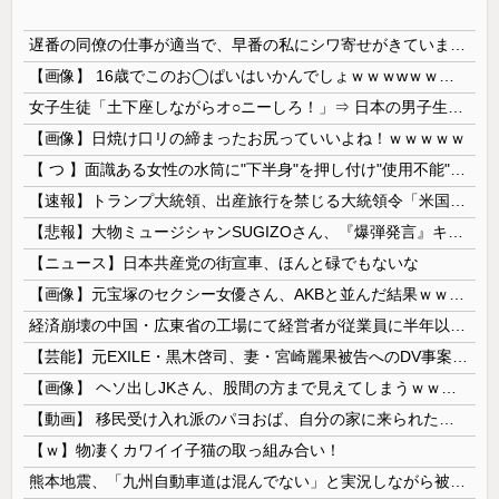
遅番の同僚の仕事が適当で、早番の私にシワ寄せがきています。どう対応すべきでしょうか？
【画像】 16歳でこのお◯ぱいはいかんでしょｗｗｗwｗｗｗｗｗｗｗｗ❤
女子生徒「土下座しながらオ○ニーしろ！」⇒ 日本の男子生徒への性的いじめ動画がエ□すぎる
【画像】日焼け口リの締まったお尻っていいよね！ｗｗｗｗｗ
【 つ 】面識ある女性の水筒に"下半身"を押し付け"使用不能"にした疑い 66歳男を「器物損壊」容疑で逮捕 札幌市
【速報】トランプ大統領、出産旅行を禁じる大統領令「米国籍取得を目的とした中国人らを排除する」
【悲報】大物ミュージシャンSUGIZOさん、『爆弾発言』キタァアアアアアーーーーーー！！
【ニュース】日本共産党の街宣車、ほんと碌でもないな
【画像】元宝塚のセクシー女優さん、AKBと並んだ結果ｗｗｗｗ
経済崩壊の中国・広東省の工場にて経営者が従業員に半年以上給料未払いした挙句高飛び。工場は空っぽに
【芸能】元EXILE・黒木啓司、妻・宮崎麗果被告へのDV事案で逮捕されていた 宮崎は全身打撲、頭部裂傷及び打撲、頸部損傷の怪我
【画像】 ヘソ出しJKさん、股間の方まで見えてしまうｗｗｗｗｗｗｗｗｗ
【動画】 移民受け入れ派のパヨおば、自分の家に来られたら全力で拒否るｗｗｗｗｗｗｗｗｗｗｗｗ
【ｗ】物凄くカワイイ子猫の取っ組み合い！
熊本地震、「九州自動車道は混んでない」と実況しながら被災地へ向かう有名アナなどに批判殺到 全国紙記者「最新の状況をいち早く伝えることは報道機関としての責務」「情報を取り上げることには大きな意義がある」