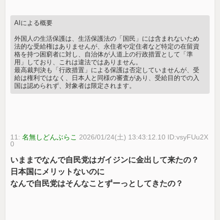
AIによる概要
外国人の生活保護は、生活保護法の「国民」には含まれないため
法的な受給権はありませんが、永住者や定住者など特定の在留資
格を持つ困窮者に対し、自治体が人道上の行政措置として「準
用」しており、これは違法ではありません。
最高裁判決も「行政措置」による保護は否定していませんが、受
給は権利ではなく、日本人と同様の審査があり、受給目的での入
国は認められず、対象者は限定されます。
11:
名無しどんぶらこ
2026/01/24(土) 13:43:12.10 ID:vsyFUu2X
0
いままでなんで自民党はガイジンに金出して来たの？
日本国にメリットないのに
なんで自民党はそんなことずーっとしてきたの？