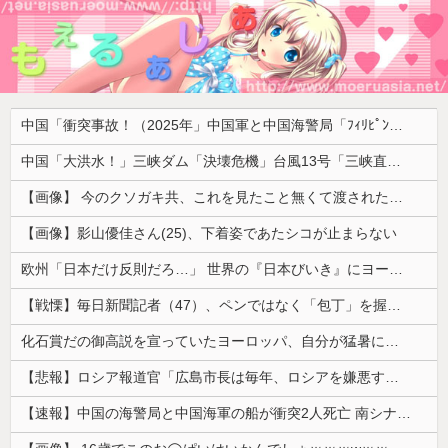
中国「衝突事故！（2025年」中国軍と中国海警局「ﾌｨﾘﾋﾟﾝ船の追跡中に衝突！（8/11」中国「2人死亡」中国政府「1年間隠蔽」日本「隠蔽された事実報道！（2026年」→
中国「大洪水！」三峡ダム「決壊危機」台風13号「三峡直撃確定」日本「最も強い勢力で接近！（伊勢湾台風級」台風13号と15号「中国本土でぶつかり合う（前代未聞」→
【画像】 今のクソガキ共、これを見たこと無くて渡されたらパニクるらしいｗｗｗｗｗｗｗｗｗｗｗｗｗ
【画像】影山優佳さん(25)、下着姿であたシコが止まらない
欧州「日本だけ反則だろ…」 世界の『日本びいき』にヨーロッパ全土から不満の声
【戦慄】毎日新聞記者（47）、ペンではなく「包丁」を握ってしまった結果・・・・・
化石賞だの御高説を宣っていたヨーロッパ、自分が猛暑に襲われると為すすべべもなくダメージを受けてしまい……
【悲報】ロシア報道官「広島市長は毎年、ロシアを嫌悪する『偽りの呪文』を繰り返し、日本人をゾンビ化させている」と主張
【速報】中国の海警局と中国海軍の船が衝突2人死亡 南シナ海でフィリピン船を追跡中