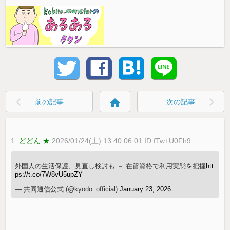
home
前の記事
次の記事
1:
どどん ★
2026/01/24(土) 13:40:06.01 ID:fTw+U0Fh9
外国人の生活保護、見直し検討も － 在留資格で利用実態を把握
htt
ps://t.co/7W8vU5upZY
— 共同通信公式 (@kyodo_official)
January 23, 2026