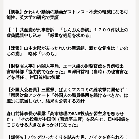
【朗報】かわいい動物の動画がストレス・不安の軽減になる可
能性。英大学の研究で実証
【！】共産党が刑事告訴 「しんぶん赤旗」１７００件以上の
虚偽購読申し込み 「厳重な処罰を求める」
【速報】山本太郎が去ったれいわ新選組、新たな党名は「いの
ちの党」 略称「いのち」
【財務省人事】内閣人事局、エース級の財務官僚を異例転出
官邸幹部「協力的でなかった」※岸田首相（当時）の秘書官な
どを歴任 、岸田首相の後輩
【外国人公務員】三重県、ぱよくマスコミの総攻撃に屈せず！
「県民対象アンケート『外国人の職員採用を続けるべきか』は
差別に該当しない」結果を公表する方針
森山前幹事長が暴露「高市総理のSNS投稿が習主席を怒らせ
た」 「その投稿が中国側（習近平主席）を怒らせ、日中関係を
こじらせる大きなきっかけになった」
【爆笑ｗ】バッグひったくりを試みた男、バイクを盗られる！