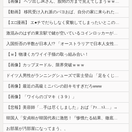
【画像】 ヘソ出しJKさん、股間の方まで見えてしまうｗｗｗｗｗｗｗｗｗ
【動画】 移民受け入れ派のパヨおば、自分の家に来られたら全力で拒否るｗｗｗｗｗｗｗｗｗｗｗｗ
【エ□漫画】 エ●チでだらしなく変貌してしまったいとこのお姉ちゃんにチン○ン搾り取られちゃうショタ君…！
激混みのはずの東京駅で鍵が空いているコインロッカーが散見、「ラッキー」と思って中を確認してみると……
入国拒否の半数が日本人!? 「オーストラリアで日本人女性が売春」
【ｗ】物凄くカワイイ子猫の取っ組み合い！
【画像】カップヌードル、限界突破ｗｗｗ
ドイツ人男性がランニングシューズで富士登山 「足をくじいて動けない」
【画像】最近の高級ミニバンの顔キモすぎだろwww
【画像】「ワイらのゴマキ（３９）」
【悲報】美容師「…手は尽くしました」おば「ｱｯ…ｯｽ…」→
韓国人「安貞桓が韓国代表に激怒！『惨憺たる結果、徹底的な刷新が必要だ』と監督や協会を痛烈批判」
お部屋が汚部屋になってまう、、