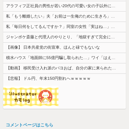
アラフィフ正社員の男性が若い20代の可愛い女の子以外には挨拶をしない
私「もう離婚したい」夫「お前は一生俺のために生きろ」→話し合いになるはずが恐ろしい要求を突き付けられて…
私「毎日何をしてるんですか？」同室の女性「実はね…」→カーテン越しに聞こえていた声の正体が意外すぎて…
ジャンポケ斎藤と代理人のやりとり、「地獄すぎて完全にコントになってる……」と衝撃を受ける人が続出中
【画像】 日本共産党の街宣車、ほんと碌でもないな
積水ハウス「地面師に55億円騙し取られた…」ワイ「はえーかわいそう…会社滅茶苦茶やろなぁ」
【動画】 移民受け入れ派のパヨおば、自分の家に来られたら全力で拒否るｗｗｗｗｗｗｗｗｗｗｗｗ
【悲報】 ドル円、年末150円割れへｗｗｗｗｗ
コメントページはこちら