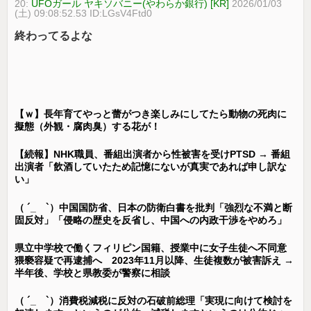
20:
UFOガール ヤキソバニー(やわらか銀行) [KR]
2026/01/03
(土) 09:08:52.53 ID:LGsV4Ftd0
終わってるよな
【ｗ】長年育てやっと蕾がつき楽しみにしてたら動物の死肉に
擬態（外観・腐肉臭）する花が！
【続報】NHK職員、番組出演者から性被害を受けPTSD → 番組
出演者「飲酒していたため記憶にないが真実であれば申し訳な
い」
（ ´_ゝ`）中国国防省、日本の防衛白書を批判「強烈な不満と断
固反対」「侵略の歴史を反省し、中国への内政干渉をやめろ」
県立中学校で働くフィリピン国籍、授業中に女子生徒へ不同意
猥褻容疑で再逮捕へ 2023年11月以降、生徒複数が被害訴え →
半年後、学校と県教委が警察に相談
（ ´_ゝ`）消費税減税に反対の石破前総理「実現に向けて検討を