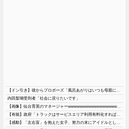
【ドン引き】彼からプロポーズ「風呂あがりはいつも母親に体拭いてもらってんだけど、これからは毎日拭いてくれないかな」→お断りしてお別れをしたら、アド変してロミオメールが来た
内田梨瑚受刑者「社会に戻りたいです」
【画像】仙台育英のマネージャーwwwwwwwwwwwwwwwwwww
【有能】政府「トラックはサービスエリア利用有料化すればサボらず走るし流問題解決じゃね？」
【感動】「左右盲」を抱えた女子、努力の末にアイドルとしてデビューするｗｗｗｗ