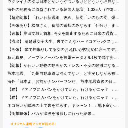
ウクライナの次は日本とかいうやついるけどどういう理屈なの？
海外の刑務所に収監されている韓国人急増、1,325人（詐偽が4分の1） 日本には254人
【超絶朗報】「れいわ新選組」改め、新党「いのちの党」爆誕！！！うおおおおおおおお
【画像あり】松屋さん、食器の返却のみならず「仕分け」まで客にやらせてしまうｗｗｗｗｗ
【速報】岸田文雄元首相､円安を阻止するために日米の通貨当局が実施した為替介入は｢一時しのぎに過ぎない｣
【流出】 清楚系女子大生、裏でこんなハードコアセ○クスしてたとか嘘だろ…（動画あり）
【画像】 隣で居眠りしてる女のお○ぱいが控えめに言ってデカいｗｗｗ
秋元真夏、ノーブラノーパンを披露ｗｗタオル1枚で隠す姿がほぼA●女優・・
【朗報】かわいい動物の動画がストレス・不安の軽減になる可能性。英大学の研究で実証
熊本地震、「九州自動車道は混んでない」と実況しながら被災地へ向かう有名アナなどに批判殺到 全国紙記者「最新の状況をいち早く伝えることは報道機関としての責務」「情報を取り上げることには大きな意義がある」
海外「日本よ、お前がナンバーワンだ」 熊本地震直後の日本の対応のスピードに世界が衝撃
【猫】 ドアノブにカバンをかけていた。行けるかニャ？ → 猫はこうなります…
【猫】 ドアノブにカバンをかけていた。行けるかニャ？ → 猫はこうなります…
ネコ飼いが階段の上で袋を揺らす。キラ〜ン！ → 地下室からヤツが現れる…
【衝撃映像】バカが津波を撮影しに行った結果…