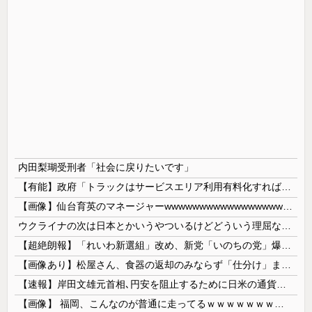
内田梨瑚受刑者「社会に戻りたいです」
【有能】政府「トラックはサービスエリア利用有料化すればサボらず走るし流問題解決じゃね？」
【画像】仙台育英のマネージャーwwwwwwwwwwwwwwwwwww
ウクライナの次は日本とかいうやついるけどどういう理屈なの？
【超絶朗報】「れいわ新選組」改め、新党「いのちの党」爆誕！！！うおおおおおおおお
【画像あり】松屋さん、食器の返却のみならず「仕分け」まで客にやらせてしまうｗｗｗｗｗ
【速報】岸田文雄元首相､円安を阻止するために日米の通貨当局が実施した為替介入は｢一時しのぎに過ぎない｣
【画像】 福岡、こんなのが普通に走ってるｗｗｗｗｗｗｗｗｗｗｗｗｗｗｗｗ