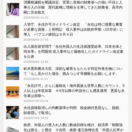
消費税減税を閣議決定、背景に首相の財務省への強い不信と人
事介入の示唆 歴代政権に増税を主導してきた財務省、高市内
閣に完全敗北
2026/08/06 14:20
入管庁、永住許可ガイドライン改定 「永住は特に慎重な審査
が必要な資格」と初明記 収入要件は比較的早期（10月頃）に
導入 パブコメ締切は９月４日
2026/08/04 17:55
出入国在留管理庁『永住外国人の生活保護受給率、日本全体と
同水準』を問題視 収入要件など厳格化したガイドライン改定案
を公表
2026/08/04 13:45
鈴木憲和農水大臣、深刻な被害をもたらす特定外来生物につい
て「もし見かけた場合、踏みつぶす等捕殺をお願いします」
2026/08/04 11:21
『永住許可』さらに厳格化！海外親族も世帯人数にカウント、5
人以上は年収加算 ※4月以降の申請分にも遡及適用 悪質な永
住者は排除へ
2026/07/30 05:24
永住資格取消しの判断基準が判明 税金納付意思なし、脱税、
財産隠しで取消し
2026/07/26 19:52
政府、外国人の受入れ人数に数値目標を検討、経済界「制限強
化は困る」と懸念 ※自民・維新 連立政権合意「外国人比率が