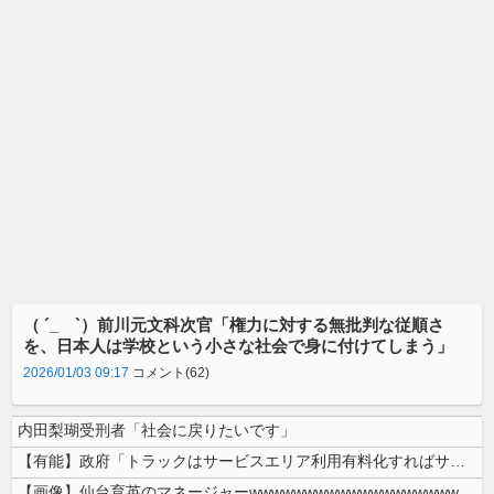
（ ´_ゝ`）前川元文科次官「権力に対する無批判な従順さ
を、日本人は学校という小さな社会で身に付けてしまう」
2026/01/03 09:17
コメント(62)
内田梨瑚受刑者「社会に戻りたいです」
【有能】政府「トラックはサービスエリア利用有料化すればサボらず走るし流...
【画像】仙台育英のマネージャーwwwwwwwwwwwwwwwwwww