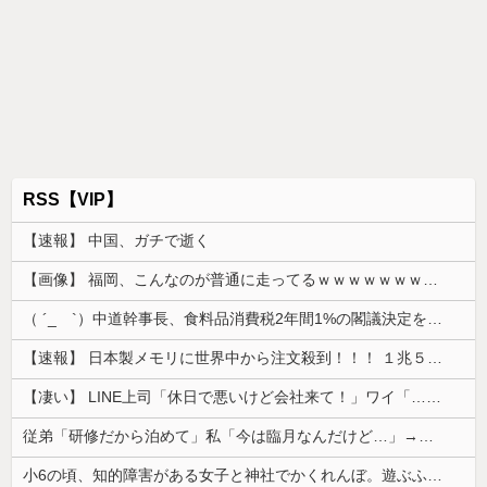
RSS【VIP】
【速報】 中国、ガチで逝く
【画像】 福岡、こんなのが普通に走ってるｗｗｗｗｗｗｗｗｗｗｗｗｗｗｗｗｗｗｗｗｗｗｗｗｗｗｗｗｗｗｗｗｗｗｗｗｗｗｗｗ
（ ´_ゝ`）中道幹事長、食料品消費税2年間1%の閣議決定を批判 → 記者「中道改革連合は食料品消費税ゼロを公約に掲げていたが？」→ 階猛氏「
【速報】 日本製メモリに世界中から注文殺到！！！ １兆５０００億円で工場増築へ
【凄い】 LINE上司「休日で悪いけど会社来て！」ワイ「…無視」上司「マジでヤバいから！」←その結果ｗｗｗｗｗ
従弟「研修だから泊めて」私「今は臨月なんだけど…」→断りきれず了承したら、さらに図々しい要求まで飛び出して…
小6の頃、知的障害がある女子と神社でかくれんぼ。遊ぶふりして放置したらその女子は犯されていた