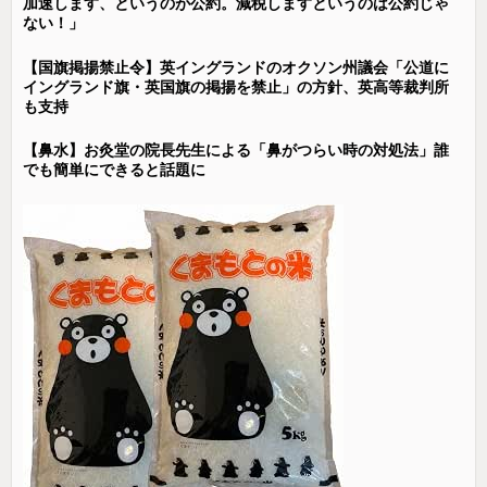
加速します、というのが公約。減税しますというのは公約じゃ
ない！」
【国旗掲揚禁止令】英イングランドのオクソン州議会「公道に
イングランド旗・英国旗の掲揚を禁止」の方針、英高等裁判所
も支持
【鼻水】お灸堂の院長先生による「鼻がつらい時の対処法」誰
でも簡単にできると話題に