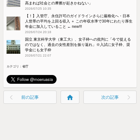
高まれば社会との摩擦が起きかねない」
2026/07/25 10:35
【！】入管庁、永住許可のガイドラインさらに厳格化へ・日本
人世帯の平均を上回る収入 ＋ この年収水準で30年にわたり厚生
年金に加入していること ← new!!!
2026/07/24 20:18
国立 東京科学大学（東工大）、女子枠への批判に「今で捉える
のではなく、過去の女性差別を振り返れ」※入試に女子枠、奨
学金にも女子枠
2026/07/21 22:07
カテゴリ：
省庁
home
前の記事
次の記事