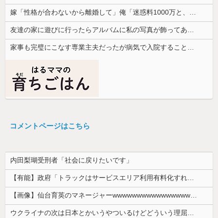
嫁「性格が合わないから離婚して」俺「迷惑料1000万と、子供の養育費を一括で入金するならいいよ」→提示した内容を聞いた嫁が言葉を失って…
友達の家に遊びに行ったらアルバムに私の写真が飾ってあった。しかも私が知らない写真
家事も完璧にこなす専業主夫だったが病気で入院することに。見舞いに来た妻の一言が予想外すぎて…
コメントページはこちら
内田梨瑚受刑者「社会に戻りたいです」
【有能】政府「トラックはサービスエリア利用有料化すればサボらず走るし流問題解決じゃね？」
【画像】仙台育英のマネージャーwwwwwwwwwwwwwwwwwww
ウクライナの次は日本とかいうやついるけどどういう理屈なの？