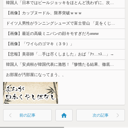
韓国人「日本ではビールジョッキをほとんど洗わずに、次の客に出すんだ！ これが証拠の映像だ!!」……あー、なるほどですねー。韓国には「アレ」がないんだ？
【画像】カップヌードル、限界突破ｗｗｗ
ドイツ人男性がランニングシューズで富士登山 「足をくじいて動けない」
【画像】最近の高級ミニバンの顔キモすぎだろwww
【画像】「ワイらのゴマキ（３９）」
【悲報】美容師「…手は尽くしました」おば「ｱｯ…ｯｽ…」→
韓国人「安貞桓が韓国代表に激怒！『惨憺たる結果、徹底的な刷新が必要だ』と監督や協会を痛烈批判」
お部屋が汚部屋になってまう、、
home
前の記事
次の記事