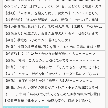
ウクライナの次は日本とかいうやついるけどどういう理屈なの？
【感動】「左右盲」を抱えた女子、努力の末にアイドルとしてデビューするｗ...
【超絶朗報】「れいわ新選組」改め、新党「いのちの党」爆誕！！！うおおお...
海外の刑務所に収監されている韓国人急増、1,325人（詐偽が4分の1）...
【画像あり】松屋さん、食器の返却のみならず「仕分け」まで客にやらせてし...
【画像】壮絶ないじめでガチ濡れしてる女子
【速報】岸田文雄元首相､円安を阻止するために日米の通貨当局が実施した為...
【超速報】くじら14号とかいう台風が発生するｗｗｗｗｗｗ
【画像】 福岡、こんなのが普通に走ってるｗｗｗｗｗｗｗｗｗｗｗｗｗｗｗ...
【衝撃】 イオンモール爆発事故、『とんでもない事実』が判明してしまう・...
【ＧＪ】 クラスに迷惑な池沼がいた。リーダー格のＡ「なんで支援学級に入...
【画像】 日産が社運をかけて発売するSUVｗｗｗｗｗｗｗ
【朗報】かわいい動物の動画がストレス・不安の軽減になる可能性。英大学の...
（ ´_ゝ`）中国「高市政権が法制化を進めた国家情報局の設置日が7月3...
中曽根元首相「北東アジアで急激な変化 日韓協力強化を」