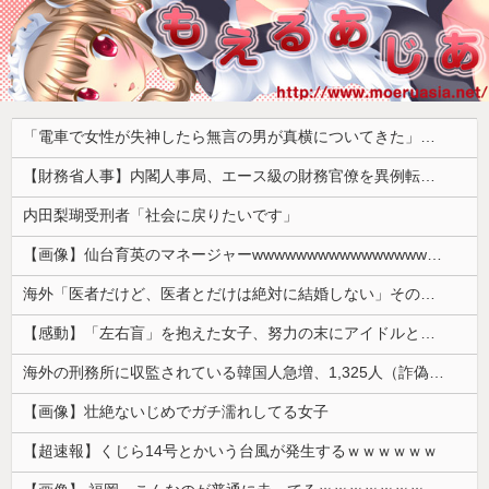
「電車で女性が失神したら無言の男が真横についてきた」とタレントが主張、虚言疑惑が出ると「その男の垢を発見した」と追加主張するも……
【財務省人事】内閣人事局、エース級の財務官僚を異例転出 官邸幹部「協力的でなかった」※岸田首相（当時）の秘書官などを歴任 、岸田首相の後輩
内田梨瑚受刑者「社会に戻りたいです」
【画像】仙台育英のマネージャーwwwwwwwwwwwwwwwwwww
海外「医者だけど、医者とだけは絶対に結婚しない」その理由が想像と全然違った…
【感動】「左右盲」を抱えた女子、努力の末にアイドルとしてデビューするｗｗｗｗ
海外の刑務所に収監されている韓国人急増、1,325人（詐偽が4分の1） 日本には254人
【画像】壮絶ないじめでガチ濡れしてる女子
【超速報】くじら14号とかいう台風が発生するｗｗｗｗｗｗ