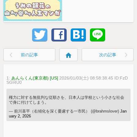
home
前の記事
次の記事
1:
あんらくん(東京都) [US]
2026/01/03(土) 08:58:38.45 ID:FzD
SGI4U0
権力に対する無批判な従順さを、日本人は学校という小さな社会
で身に付けてしまう。
— 前川喜平（右傾化を深く憂慮する一市民） (@brahmslover)
Jan
uary 2, 2026