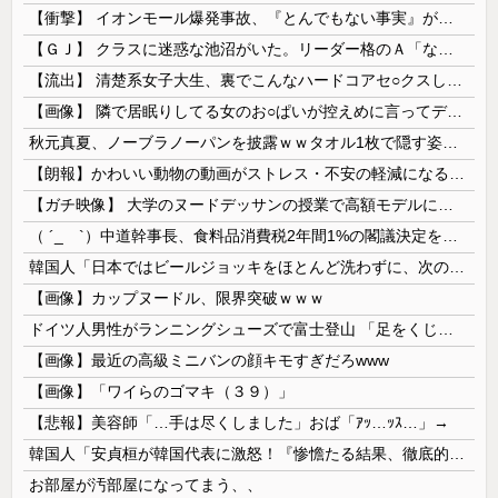
【衝撃】 イオンモール爆発事故、『とんでもない事実』が判明してしまう・・・・・・
【ＧＪ】 クラスに迷惑な池沼がいた。リーダー格のＡ「なんで支援学級に入れないんですか？」先生「背の高い低いと同じで、これも個性なの！差別は...
【流出】 清楚系女子大生、裏でこんなハードコアセ○クスしてたとか嘘だろ…（動画あり）
【画像】 隣で居眠りしてる女のお○ぱいが控えめに言ってデカいｗｗｗ
秋元真夏、ノーブラノーパンを披露ｗｗタオル1枚で隠す姿がほぼA●女優・・
【朗報】かわいい動物の動画がストレス・不安の軽減になる可能性。英大学の研究で実証
【ガチ映像】 大学のヌードデッサンの授業で高額モデルに依頼したら○○○が凄すぎた動画、お前らの想像の20倍は凄い
（ ´_ゝ`）中道幹事長、食料品消費税2年間1%の閣議決定を批判 → 記者「中道改革連合は食料品消費税ゼロを公約に掲げていたが？」→ 階猛氏「
韓国人「日本ではビールジョッキをほとんど洗わずに、次の客に出すんだ！ これが証拠の映像だ!!」……あー、なるほどですねー。韓国には「アレ」がないんだ？
【画像】カップヌードル、限界突破ｗｗｗ
ドイツ人男性がランニングシューズで富士登山 「足をくじいて動けない」
【画像】最近の高級ミニバンの顔キモすぎだろwww
【画像】「ワイらのゴマキ（３９）」
【悲報】美容師「…手は尽くしました」おば「ｱｯ…ｯｽ…」→
韓国人「安貞桓が韓国代表に激怒！『惨憺たる結果、徹底的な刷新が必要だ』と監督や協会を痛烈批判」
お部屋が汚部屋になってまう、、