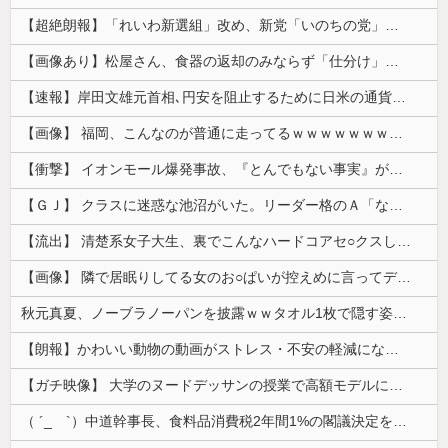
【超絶朗報】「れいわ新選組」改め、新党「いのちの党」爆誕！！！うおおおおおおおお
【画像あり】松屋さん、食器の返却のみならず「仕分け」まで客にやらせてしまうｗｗｗｗｗ
【速報】岸田文雄元首相､円安を阻止するために日米の通貨当局が実施した為替介入は｢一時しのぎに過ぎない｣
【画像】 福岡、こんなのが普通に走ってるｗｗｗｗｗｗｗｗｗｗｗｗｗｗｗｗ
【衝撃】 イオンモール爆発事故、『とんでもない事実』が判明してしまう・・・・・・
【ＧＪ】 クラスに迷惑な池沼がいた。リーダー格のＡ「なんで支援学級に入れないんですか？」先生「背の高い低いと同じで、これも個性なの！差別は...
【流出】 清楚系女子大生、裏でこんなハードコアセ○クスしてたとか嘘だろ…（動画あり）
【画像】 隣で居眠りしてる女のお○ぱいが控えめに言ってデカいｗｗｗ
秋元真夏、ノーブラノーパンを披露ｗｗタオル1枚で隠す姿がほぼA●女優・・
【朗報】かわいい動物の動画がストレス・不安の軽減になる可能性。英大学の研究で実証
【ガチ映像】 大学のヌードデッサンの授業で高額モデルに依頼したら○○○が凄すぎた動画、お前らの想像の20倍は凄い
（ ´_ゝ`）中道幹事長、食料品消費税2年間1%の閣議決定を批判 → 記者「中道改革連合は食料品消費税ゼロを公約に掲げていたが？」→ 階猛氏「